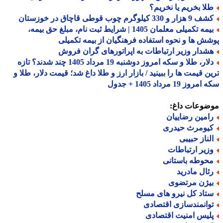
لا بخریم یا نخریم؟
هزار و 330 کیلوگرم چوب قوطی قاچاق در خوزستان
بیمه تکمیلی معلمان 1405 | شرایط ثبت نام، مبلغ حق بیمه،
ش ها و نحوه استفاده فرهنگیان از بیمه تکمیلی
شدار وزیر ارتباطات به اپراتورهای گران فروش
دلار، طلا و سکه امروز دوشنبه 19 مرداد 1405 چند شدند؟ تازه
ن قیمت ها را ببینید / بازار ارز و طلا داغ شد؛ قیمت دلار، طلا و
وز 19 مرداد 1405 + جدول
ضوعات داغ:
امین رضاییان
یومرث حیدری
لناز حبیبی
زیر ارتباطات
حوطه باستانی
ئال مادرید
یژن مرتضوی
تاد کل نیرو های مسلح
وانمندسازی اقتصادی
لیس امنیت اقتصادی