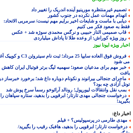
صمیم غیرمنتظره مورینیو آینده اندریک را تغییر داد
نهدام مهمات عمل نکرده در جنوب کشور
یابی با ماست و شایعات اخیر برایم مهم نیست/ سرمربی الاتحاد:
ط به صعود فکر می کنیم
اب صمیمی الناز حبیبی و نرگس محمدی سوژه شد + عکس
وز ویژه کوراش: از وعده طلا تا پاداش میلیاردی
بار ویژه
ایونا نیوز
فروش فوق العاده سایپا 25 مرداد؛ ثبت نام سیتروئن C3 و کوییک آغاز
 شود
بر مهم برای مدعیان صعود؛ سهمیه لیگ برتر فوتبال ایران کاهش
فت
اجرای جنجالی بیرانوند و نکونام دوباره داغ شد؛ برخورد خبرساز در
نل آزادی چه بود؟
مب نقل وانتقالات لیورپول؛ رونالد آرائوخو رسماً سرخ پوش شد
رخواست جنجالی مهدی تارتار؛ ابرقویی را بدهید، ستاره سپاهان را
رید!
ار داغ:
هدی طارمی در پرسپولیس؟ + فیلم
رخواست تارتار؛ ابرقویی را بدهید، هافبک رقیب را بگیرید/