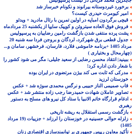
گزین محمد قربانی در لیست پرسپولیس
رخورد غیردوستانه بیرانوند و نکونام خبرساز شد
میر کیومرث حیدری کیست؟
یچی برگردون امباپه در اولین تمرین با رئال مادرید + ویدئو
روش فوق العاده سیتروئن و کوییک سایپا از یکشنبه 25 مردادماه
شت پرده منتفی شدن بازگشت رامین رضاییان به پرسپولیس
جدول قطعی برق شهرکرد، لردگان و بروجن فردا سه شنبه 20
مرداد 1405 +برنامه خاموشی فلارد، فارسان، فرخشهر، سامان و...
ارمحال و بختیاری )
بینید| انتقاد محسن رضایی از سعید جلیلی: مگر می شود کشور را
شعار دادن اداره کرد!
درکی که ثابت می کند بیژن مرتضوی در ایران بوده
وزستان لرزید
اب صمیمی الناز حبیبی و نرگس محمدی سوژه شد + عکس
صاویر عاملان شهادت حمیدرضا رجب زاده منتشر شد + عکس
دغام قرارگاه خاتم الانبیا با ستاد کل نیرو های مسلح به دستور
بری
ازگشت رسمی استقلال به ریشه تاریخی
زلزله حوالی حسینیه در خوزستان را لرزاند + جزییات (19 مرداد
14
أکید معاون رییس جمهوری بر توانمندسازی اقتصادی زنان