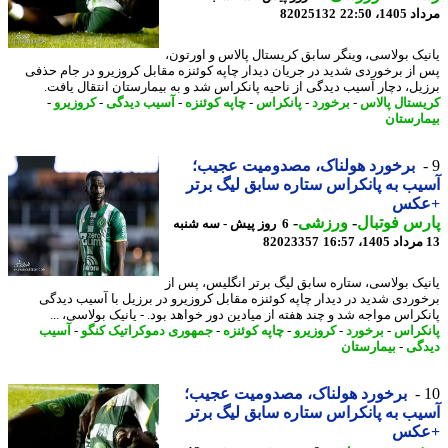
1، 22:50
82025132
یک بولاسی، وینگر سابق کریستال پالاس و اورتون،
از برخوردی شدید در جریان دیدار چاپه کوئنزه مقابل کروزیرو در جام حذفی
یل، دچار آسیب دیدگی از ناحیه پانکراس شد و به بیمارستان انتقال یافت.
ستال پالاس
-
برخورد
-
پانکراس
-
چاپه کوئنزه
-
آسیب دیدگی
-
کروزیرو
-
ارستان
برخورد هولناک، مصدومیت عجیب؛
ب به پانکراس ستاره سابق لیگ برتر
کس
س فوتبال
-
ورزشی
-
6 روز پیش - سه شنبه
82023357
یک بولاسی، ستاره سابق لیگ برتر انگلیس، پس از
وردی شدید در دیدار چاپه کوئنزه مقابل کروزیرو در برزیل با آسیب دیدگی
کراس مواجه شد و چند هفته از میادین دور خواهد بود. - یانیک بولاسی، ...
کراس
-
برخورد
-
کروزیرو
-
چاپه کوئنزه
-
جمهوری دموکراتیک کنگو
-
آسیب
گی
-
بیمارستان
برخورد هولناک، مصدومیت عجیب؛
ب به پانکراس ستاره سابق لیگ برتر
کس