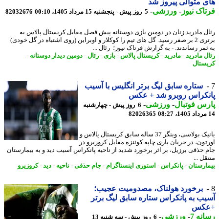
 متوالی پیروز شد
اک نیوز
-
ورزشی
-
5 روز پیش - پنجشنبه 15 مرداد 1405، 00:10
82032676
ل مادرید زنان در دومین بازی دوستانه پیش فصل مقابل کریستال پالاس به
برتری 2 بر صفر رسید. گل های تیم را کوکلار و اوبراین (روی اشتباه در گل خودی)
مر رساندند. - به گزارش فرتاک نیوز؛ رئال ...
ل مادرید
-
مادرید
-
کریستال پالاس
-
بازی
-
رئال
-
دومین دیدار دوستانه
-
ستال
ستاره سابق لیگ برتر انگلیس با آسیب
نکراس روبرو شد + عکس
س فوتبال
-
ورزشی
-
6 روز پیش - چهارشنبه
82026365
یانیک بولاسی، وینگر 37 ساله سابق کریستال پالاس و
تون، در جریان بازی چاپه کوئنزه مقابل کروزیرو در
 حذفی برزیل، بر اثر برخورد شدید از ناحیه پانکراس آسیب دید و به بیمارستان
ل ...
ارستان
-
پانکراس
-
استوری اینستاگرام
-
جام حذفی
-
ناحیه
-
دید
-
کروزیرو
برخورد هولناک، مصدومیت عجیب؛
ب به پانکراس ستاره سابق لیگ برتر
کس
نه 7
-
ورزشی
-
6 روز پیش - سه شنبه 13