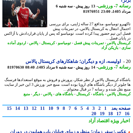
ر؟
نه 7
-
ورزشی
-
13 روز پیش - سه شنبه 6
1، 23:00
81976951
تاکهیرو تومیاسو، مدافع 27 ساله ژاپنی، برای بررسی
مال انتقال به کریستال پالاس، در تمرینات پیش
 این تیم حضور پیدا کرده است. تومیاسو که پس از پایان قراردادش با آژاکس
ایان فصل ...
ستال پالاس
-
تمرینات پیش فصل
-
تومیاسو
-
کریستال
-
پالاس
-
اردوی آماده
ی
-
بازیکن آزاد
اولیسه، ازه و دیگران؛ شاهکارهای کریستال پالاس
نه 7
-
ورزشی
-
14 روز پیش - سه شنبه 6 مرداد 1405، 08:40
81970630
گاه کریستال پالاس از نظر شکار، پرورش و فروش به موقع استعدادها فرسنگ
ها جلوتر از دیگر باشگاه های اروپا بوده است. منبع خبر: ورزش 3 این خبر از سایت
قل شده و رسانه 7 در قبال محتوای ...
ستال پالاس
-
باشگاه
-
کریستال
-
باشگاه های
-
پالاس
-
دیگر
-
منبع
حه بعد
1
2
3
4
5
6
7
8
9
10
11
12
13
14
15
20
19
18
17
بار ویژه
اقتصاد آزاد
کس| سفر زمان؛ منظره زیبای خیابان باب همایون در دوران