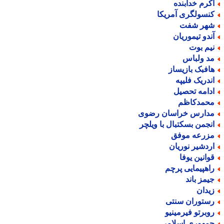
کرم خدابنده
نسولگری آمریکا
هر شفت
ندو تیموریان
یم بوت
د ولباس
افبک بازیساز
ندریک فلیپه
دامه تحصیل
حمدکاظم
دارس خراسان رضوی
نجمن بسکتبال با ویلچر
زرعه موفق
ردشیر نوریان
وانین یوفا
اهپیمایی پرچم
یمز باند
یدان
ستوران سنتی
وبرتو فیرمینیو
مهوری اسلامی