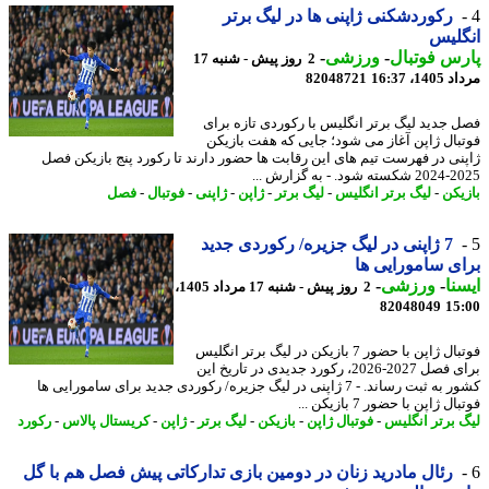
رکوردشکنی ژاپنی ها در لیگ برتر
لیس
س فوتبال
-
ورزشی
-
2 روز پیش - شنبه 17
1، 16:37
82048721
 جدید لیگ برتر انگلیس با رکوردی تازه برای
بال ژاپن آغاز می شود؛ جایی که هفت بازیکن
نی در فهرست تیم های این رقابت ها حضور دارند تا رکورد پنج بازیکن فصل
 - به گزارش ...
یکن
-
لیگ برتر انگلیس
-
لیگ برتر
-
ژاپن
-
ژاپنی
-
فوتبال
-
فصل
7 ژاپنی در لیگ جزیره/ رکوردی جدید
ی سامورایی ها
نا
-
ورزشی
-
2 روز پیش - شنبه 17 مرداد 1405،
82048049
15
فوتبال ژاپن با حضور 7 بازیکن در لیگ برتر انگلیس
برای فصل 2027-2026، رکورد جدیدی در تاریخ این
کشور به ثبت رساند. - 7 ژاپنی در لیگ جزیره/ رکوردی جدید برای سامورایی ها
ل ژاپن با حضور 7 بازیکن ...
 برتر انگلیس
-
فوتبال ژاپن
-
بازیکن
-
لیگ برتر
-
ژاپن
-
کریستال پالاس
-
رکورد
رئال مادرید زنان در دومین بازی تدارکاتی پیش فصل هم با گل