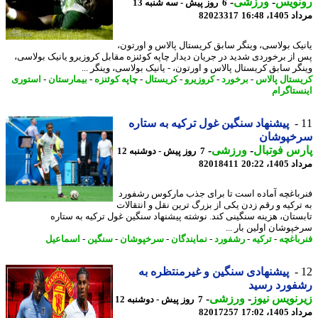
نویس
-
ورزشی
-
6 روز پیش - سه شنبه 13
1، 16:48
82023317
یک بولاسی، وینگر سابق کریستال پالاس و اورتون،
از برخوردی شدید در جریان دیدار چاپه کوئنزه مقابل کروزیرو یانیک بولاسی،
گر سابق کریستال پالاس و اورتون، - یانیک بولاسی، وینگر ...
ستال پالاس
-
برخورد
-
کروزیرو
-
کریستال
-
چاپه کوئنزه
-
بیمارستان
-
استوری
ستاگرام
پیشنهاد سنگین غول ترکیه به ستاره
خپوشان
س فوتبال
-
ورزشی
-
7 روز پیش - دوشنبه 12
1، 20:22
82018411
باغچه آماده است تا برای جذب مارکوس رشفورد
ترکیه و رقم زدن یکی از بزرگ ترین نقل و انتقالات
ستان، هزینه سنگینی کند. نوشته پیشنهاد سنگین غول ترکیه به ستاره
پوشان اولین بار ...
باغچه
-
ترکیه
-
رشفورد
-
نمایندگان
-
سرخپوشان
-
سنگین
-
اسماعیل
پیشنهادی سنگین و غیرمنتظره به
فورد رسید
نویس نیوز
-
ورزشی
-
7 روز پیش - دوشنبه 12
1، 17:02
82017257