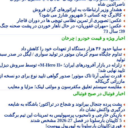
صرالدین شاه
شدار وزیر ارتباطات به اپراتورهای گران فروش
الابرگ چه کسانی 5 شهریور شارژ می شود؟
کس| تصویری از تمرین نظامی توپچی ها در دوران قاجار
کس| «مهران غفوریان» در حال ناهار خوردن در پشت صحنه جنگ
7
بار ویژه
و قیمت خودرو | چرخان
یپا حدود ۳۶ هزار دستگاه از تعهدات خود را کاهش داد
داوم جایگاه سوم کرمان موتور در تولید سواری / ایگل در صدر سبد
ید
زلزله در بازار آفرودرهای ایران؛ «M-Hero II» توسط سروش دیزل
ید نهایی شد!
درت نمایی آرتا تاک موتور؛ صدور گواهی تایید نوع برای دو نسخه از
زراتی گریکاله
قایسه سیستم تعلیق مکفرسون و مولتی لینک؛ مزایا و معایب
بار فوتبال در صبح فوتبالی
شت پرده جنجال بیرانوند و شجاع در تراکتور؛ باشگاه به شایعه
گیری واکنش نشان داد
ازیکن خارجی و نامحبوب پرسپولیس به تمرینات این تیم برگشت
ارسلونا در فصل 27-2026 مشخص شدند
وری/کاپیتان بارسلونا به لیورپول پیوست!