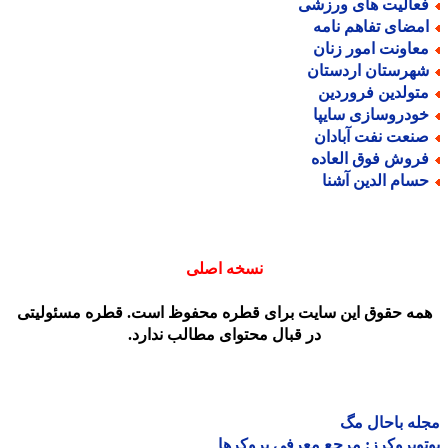
عالیت های ورزشی
مضای تفاهم نامه
عاونت امور زنان
هرستان اردستان
تولدین فروردین
ودروسازی سایپا
نعت نفت آبادان
روش فوق العاده
سام الدین آشنا
نسخه اصلی
مه حقوق این سایت برای قطره محفوظ است. قطره مسئولیتی
در قبال محتوای مطالب ندارد.
ه باحال مگ
وبروکرز: مرجع معرفی بروکرها