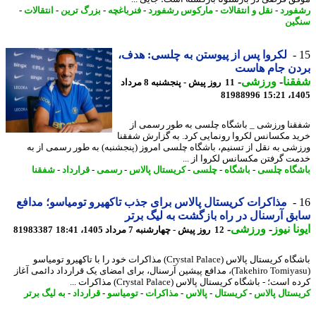
ورد
-
نقل و انتقالات
-
مارکوس رشفورد
-
فنرباغچه
-
بزرگ ترین
-
انتقالات
-
ین
لکروا پس از پیوستن به چلسی: هدف،
دن جام هاست
نا
-
ورزشی
-
11 روز پیش - پنجشنبه 8 مرداد
81988996
1405
نا ورزشی _ باشگاه چلسی به طور رسمی از
د مکسانس لکروا رونمایی کرد. به گزارش شفقنا
شی به نقل از تسنیم، باشگاه چلسی امروز (پنجشنبه) به طور رسمی از به
ت گرفتن مکسانس لکروا از ...
گاه چلسی
-
باشگاه
-
چلسی
-
کریستال پالاس
-
رسمی
-
قرارداد
-
شفقنا
مذاکرات کریستال پالاس برای جذب تاکهیرو تومیاسو؛ مدافع
ق آرسنال در راه بازگشت به لیگ برتر
نا نیوز
-
ورزشی
-
12 روز پیش - چهارشنبه 7 مرداد 1405، 18:41
81983387
باشگاه کریستال پالاس (Crystal Palace) مذاکرات خود را با تاکهیرو تومیاسو
(Takehiro Tomiyasu)، مدافع پیشین آرسنال، برای امضای یک قرارداد دائمی آغاز
است؛ - باشگاه کریستال پالاس (Crystal Palace) مذاکرات ...
ستال پالاس
-
کریستال
-
پالاس
-
مذاکرات
-
تومیاسو
-
قرارداد
-
به لیگ برتر