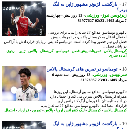
بازگشت لژیونر مشهور ژاپن به لیگ
ر؟
نویس نیوز
-
ورزشی
-
13 روز پیش - چهارشنبه
81977627
تاکهیرو تومیاسو، مدافع 27 ساله ژاپنی، برای بررسی
مال انتقال به کریستال پالاس، در تمرینات پیش
 این تیم حضور پیدا کرده است. تومیاسو که پس از پایان قراردادش با آژاکس
ایان فصل ...
ستال پالاس
-
تمرینات پیش فصل
-
تومیاسو
-
کریستال
-
پالاس
-
ژاپن
-
اردوی
ده سازی
تومیاسو در تمرین های کریستال پالاس
نویس
-
ورزشی
-
13 روز پیش - سه شنبه 6
1، 23:03
81976957
هیرو تومیاسو، مدافع سابق آرسنال، این روزها
اه کریستال پالاس تمرین می کند و احتمال دارد
ادامه تابستان با قهرمان لیگ کنفرانس اروپا
اد امضا کند. تاکهیرو تومیاسو، مدافع 27 ساله ژاپنی،
ستال پالاس
-
کریستال
-
لیگ کنفرانس اروپا
-
پالاس
-
تمرین
-
قرارداد
-
احتمال
بازگشت لژیونر مشهور ژاپن به لیگ