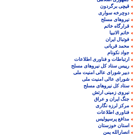
یچی برگردون
وچرخه سواری
یروهای مسلح
رارگاه خاتم
اتم الانبیا
وتبال ایران
حمد قربانی
واد نکونام
رتباطات و فناوری اطلاعات
ییس ستاد کل نیروهای مسلح
بیر شورای عالی امنیت ملی
ورای عالی امنیت ملی
تاد کل نیروهای مسلح
یروی زمینی ارتش
نگ ایران و عراق
رکز لرزه نگاری
ناوری اطلاعات
دافع پرسپولیس
ستان خوزستان
نصارالله یمن