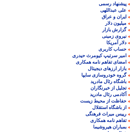
یشنهاد رسمی
لی عبداللهی
یران و عراق
یلیون دلار
زارش بازار
یروی زمینی
لار آمریکا
ساب کاربری
میر سرتیپ کیومرث حیدری
مضای تفاهم نامه همکاری
ازار ارزهای دیجیتال
روه خودروسازی سایپا
اشگاه رئال مادرید
جلیل از خبرنگاران
کادمی رئال مادرید
فاظت از محیط زیست
ز باشگاه استقلال
ییس میراث فرهنگی
فاهم نامه همکاری
مباران هیروشیما