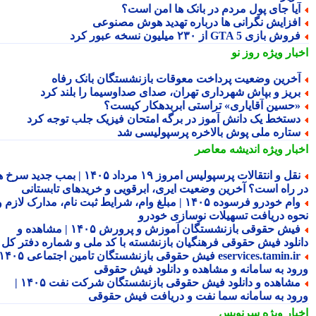
یا جای پول مردم در بانک ها امن است؟
فزایش نگرانی ها درباره تهدید هوش مصنوعی
وش بازی GTA 5 از ۲۳۰ میلیون نسخه عبور کرد
بار ویژه
روز نو
خرین وضعیت پرداخت معوقات بازنشستگان بانک رفاه
ریز و بپاش شهرداری تهران، صدای صداوسیما را بلند کرد
حسین آقایاری» تراستی ابربدهکار کیست؟
ستخط یک دانش آموز در برگه امتحان فیزیک جلب توجه کرد
تاره ملی پوش بالاخره پرسپولیسی شد
بار ویژه
اندیشه معاصر
نقل و انتقالات پرسپولیس امروز ۱۹ مرداد ۱۴۰۵ | بمب جدید سرخ ها
 راه است؟ آخرین وضعیت ایری، ابرقویی و خریدهای تابستانی
وام خودرو فرسوده ۱۴۰۵ | مبلغ وام، شرایط ثبت نام، مدارک لازم و
وه دریافت تسهیلات نوسازی خودرو
فیش حقوقی بازنشستگان آموزش و پرورش ۱۴۰۵ | مشاهده و
نلود فیش حقوقی فرهنگیان بازنشسته با کد ملی و شماره دفتر کل
eservices.tamin.ir فیش حقوقی بازنشستگان تامین اجتماعی ۱۴۰۵ |
ود به سامانه و مشاهده و دانلود فیش حقوقی
مشاهده و دانلود فیش حقوقی بازنشستگان شرکت نفت ۱۴۰۵ |
ود به سامانه سما نفت و دریافت فیش حقوقی
بار ویژه
سرنویس