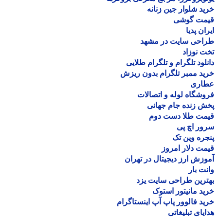
د شلوار جین زنانه
مت گوشی
ان پدیا
احی سایت در مشهد
 نوزاد
لود تلگرام و تلگرام طلایی
د ممبر تلگرام بدون ریزش
اری
شگاه لوله و اتصالات
 زنده جام جهانی
مت طلا دست دوم
ر اچ پی
ره وین تک
ت دلار امروز
زش ارز دیجیتال در تهران
ت بار
رین طراحی سایت یزد
د مانیتور استوک
د فالوور پاپ آپ اینستاگرام
یای تبلیغاتی