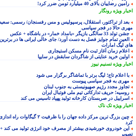
امین رضاییان بالای 40 میلیارد تومن ضرر کرد!
بار ویژه
رونگار
عد از تراکتور، استقلال، پرسپولیس و مس رفسنجان/ رسمی: سعید
ری حالا در فجر سپاسی
ن تولد 33 سالگی بازیگر «بامداد خمار» در باشگاه + عکس
لعین تمام جوایز فصل به دست آورد/ جای خالی ایرانی ها در برترین
ی لیگ امارات
علام زمان آغاز ثبت نام مسکن استیجاری
ولین خرید عنایتی از شاگردان سابقش در سایپا
بار ویژه
تسنیم نیوز
ا اعلام تاج؛ لیگ برتر با تماشاگر برگزار می شود
هری به فجر سپاسی پیوست
جاوز مجدد رژیم صهیونیستی به جنوب لبنان
وسیه؛ حریف تدارکاتی تیم ملی فوتبال ایران
سراییل در صربستان کارخانه تولید پهپاد تاسیس می کند
بار ویژه
تک ناک
چین بزرگ ترین مرکز داده جهان را با ظرفیت ۲ گیگاوات راه اندازی
د
ین خودروی خورشیدی بیشتر از مصرف خود انرژی تولید می کند +
ویر