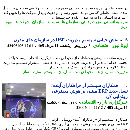
صنعت غذای امروز، سرمایه انسانی به مهم ترین مزیت رقابتی سازمان ها تبدیل
 است؛ عاملی که می تواند مسیر رشد و موفقیت پایدار شرکت ها را تعیین کند.
رمایه انسانی را نه به عنوان یک واحد پشتیبان،
ایه انسانی
-
مزیت رقابتی
-
سازمان ها
-
سرمایه
-
سازمان
-
شرکت ها
-
مهم
ن
نقش حیاتی سیستم مدیریت HSE در سازمان های مدرن
نا نیوز
-
اقتصادی
-
6 روز پیش - یکشنبه 11 مرداد 1405، 10:11
82006496
وزه سلامت، ایمنی و حفاظت از محیط زیست، دیگر یک انتخاب نیست؛ بلکه
ی جدایی ناپذیر از مدیریت حرفه ای سازمان هاست. استقرار سیستم مدیریت
ا، زمینه ساز ...
ریت
-
سازمان ها
-
محیط زیست
-
سازمان
-
سیستم
-
محیط
-
ساز
همکاران سیستم از «راهکاران آیند»؛
نسل جدید ERP مبتنی بر هوش مصنوعی
مایی کرد
گزاری بازار
-
اقتصادی
-
6 روز پیش - یکشنبه
82004606
اران سیستم از «راهکاران آیند» رونمایی کرد؛
ERP مبتنی بر هوش مصنوعی با معماری ابری، CRM یکپارچه و قابلیت اتصال
سازمان ها - هوش مصنوعی ، معماری ابری، CRM یکپارچه و ارتباط میان سازمانی