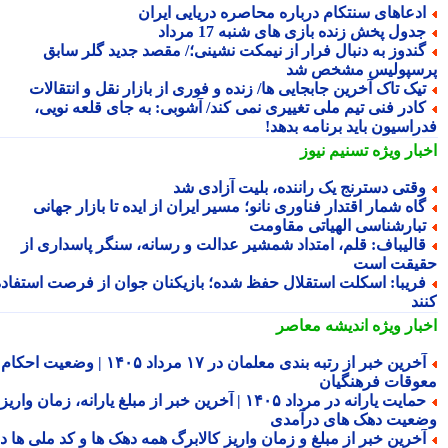
دعاهای سنتکام درباره محاصره دریایی ایران
دول پخش زنده بازی های شنبه 17 مرداد
ندوز به دنبال فرار از نیمکت نشینی؛/ مقصد جدید گلر سابق
سپولیس مشخص شد
یک تاک آخرین جابجایی ها/ زنده و فوری از بازار نقل و انتقالات
ادر فنی تیم ملی تغییری نمی کند/ آشوبی: به جای قلعه نویی،
راسیون باید برنامه بدهد!
بار ویژه
تسنیم نیوز
قتی دسترنج یک راننده، بلیت آزادی شد
اه شمار اقتدار فناوری نانو؛ مسیر ایران از ایده تا بازار جهانی
بارشناسی الهیاتی مقاومت
الیباف: قلم، امتداد شمشیر عدالت و رسانه، سنگر پاسداری از
یقت است
ریبا: اسکلت استقلال حفظ شده؛ بازیکنان جوان از فرصت استفاده
ند
بار ویژه
اندیشه معاصر
آخرین خبر از رتبه بندی معلمان در ۱۷ مرداد ۱۴۰۵ | وضعیت احکام و
وقات فرهنگیان
حمایت یارانه در مرداد ۱۴۰۵ | آخرین خبر از مبلغ یارانه، زمان واریز و
عیت دهک های درآمدی
خرین خبر از مبلغ و زمان واریز کالابرگ همه دهک ها و کد ملی ها در