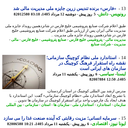
«فارس» برنده تندیس زرین جایزه ملی مدیریت مالی شد
نویس
-
دانش
-
5 روز پیش - دوشنبه 12 مرداد 1405، 03:18
82012580
 اعلام شرکت صنایع پتروشیمی خلیج فارس در شانزدهمین رویداد جایزه ملی
ریت مالی ایران پس از ارزیابی طبق اعلام شرکت صنایع پتروشیمی خلیج
س در شانزدهمین رویداد جایزه ملی مدیریت ...
ریت مالی
-
پتروشیمی خلیج فارس
-
صنایع پتروشیمی
-
خلیج فارس
-
مالی
-
ریت
-
شرکت صنایع
استاندارد ملی نظام کوچینگ سازمانی؛
ه راه استقرار فرهنگ کوچینگ در
مان های ایرانی است
نا
-
سیاسی
-
6 روز پیش - یکشنبه 11 مرداد
82007884
1405
س ارشد بین المللی کوچینگ در استان کردستان،
تشریح ابعاد استاندارد ملی «نظام کوچینگ سازمانی» گفت: این استاندارد با
 ایجاد یک چارچوب واحد برای استقرار کوچینگ در سازمان ها تدوین ...
مان
-
استاندارد
-
استاندارد ملی
-
سازمان ها
-
استان
-
سازمانی
-
بین المللی
سرمایه انسانی؛ مزیت رقابتی که آینده صنعت غذا را می سازد
نا نیوز
-
اقتصادی
-
6 روز پیش - یکشنبه 11 مرداد 1405، 10:21
82006580