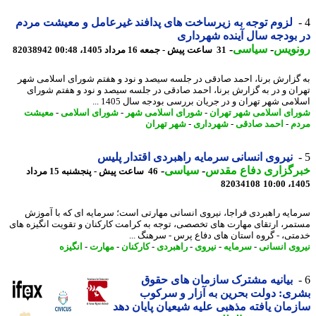
لزوم توجه به زیرساخت های پدافند غیرعامل و معیشت مردم
بودجه سال آینده شهرداری
نویس
-
سیاسی
-
31 ساعت پیش - جمعه 16 مرداد 1405، 00:48
82038942
گزارش برنا، احمد صادقی در جلسه سیصد و نود و هفتم شورای اسلامی شهر
ان و در به گزارش برنا، احمد صادقی در جلسه سیصد و نود و هفتم شورای
می شهر تهران و در جریان بررسی بودجه سال 1405 ...
ای اسلامی شهر تهران
-
شورای اسلامی شهر
-
شورای اسلامی
-
معیشت
م
-
احمد صادقی
-
شهرداری
-
شهر تهران
نیروی انسانی سرمایه راهبردی اقتدار پلیس
رگزاری دفاع مقدس
-
سیاسی
-
46 ساعت پیش - پنجشنبه 15 مرداد
82034108
1405
ایه راهبردی فراجا، نیروی انسانی مهارتی است؛ سرمایه ای که با آموزش
مر، ارتقای مهارت های تخصصی، توجه به کرامت کارکنان و تقویت انگیزه های
تی، - گروه استان های دفاع پرس - سرهنگ ...
وی انسانی
-
سرمایه
-
نیروی
-
راهبردی
-
کارکنان
-
مهارت
-
انگیزه
بیانیه مشترک سازمان های حقوق
ی: دولت بحرین به آزار و سرکوب
مان یافته مذهبی علیه شیعیان پایان دهد