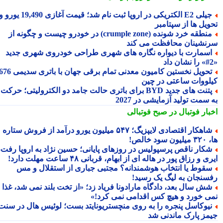
جیلی E2 الکتریکی در اروپا ثبت نام شد؛ قیمت آغازی 19,490 یورو و
ویل ها از سپتامبر
منطقه خرد شونده (crumple zone) در خودرو چیست و چگونه از
نشینان محافظت می کند
سمارت با دیواره نگاره های شهری طراحی خودروی شهری جدید
تحویل نخستین کامیون معدنی تمام برقی جهان با باتری سدیمی 676
لووات ساعتی در چین
پتنت های جدید BYD برای باتری حالت جامد دو الکترولیتی؛ حرکت
سمت تولید آزمایشی در 2027
بار فوتبال در صبح فوتبالی
شاهکار اقتصادی لایپزیگ؛ ۵۴۷ میلیون یورو درآمد از فروش ستاره
سود خالص!
کار ناقص پرسپولیس در روزهای پایانی؛ حسین نژاد به اروپا رفت،
ی و رزاق پور در هاله ای از ابهام، قربانی ۴۸ ساعت مهلت دارد!
قوط یا انتخاب هوشمندانه؟ مجتبی جباری از استقلال و مس
سنجان به لیگ یک رسید!
ش سال بعد، دادگاه مارادونا فریاد زد؛ «از تخت بلند نمی شد، غذا
ی خورد و هیچ کس اقدامی نمی کرد!»
یوکاسل پنجره را به روی منچستریونایتد بست؛ لوئیس هال در سنت
مز پارک ماندنی شد