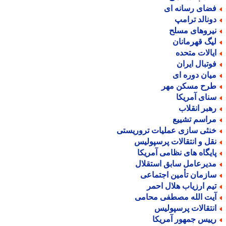
ضای رسانه ای
ونالد ترامپ
یروهای مسلح
یگ قهرمانان
یالات متحده
وتبال ایران
یان دوره ای
رح مسکن مهر
نای آمریکا
هبر انقلاب
راسم تشییع
نثی سازی عملیات تروریستی
قل و انتقالات پرسپولیس
ایگاه های نظامی آمریکا
دیرعامل سابق استقلال
ازمان تأمین اجتماعی
یم ارزیاب هلال احمر
یت الله مصطفی محامی
نتقالات پرسپولیس
ییس جمهور آمریکا