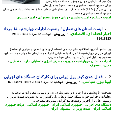
تیم استارتاپی جوان موفق به ساخت پلتفرمی
ی تمرین امنیت سایبری و تست نفوذ به مدل های
زبانی بزرگ (LLM) شدند. - یک تیم استارتاپی جوان موفق به ساخت پلتفرمی برای
ین امنیت سایبری و تست ...
یت
-
پلتفرم
-
امنیت سایبری
-
زبانی
-
هوش مصنوعی
-
امن
-
سایبری
لیست استان های تعطیل / وضعیت ادارات چهارشنبه 14 مرداد
ار لحظه ای
-
اقتصادی
-
5 روز پیش - دوشنبه 12 مرداد 1405، 19:32
82018
اساس آخرین اطلاعیه های رسمی استانداری های کشور، بسیاری از مناطق
ایران در روز چهارشنبه 14 مرداد با تعطیلی ادارات و سازمان ها مواجه هستند. این
یم به دلیل افزایش شدید دمای هوا و ضرورت ...
رات
-
استان
-
چهارشنبه
-
مدیریت مصرف انرژی
-
تعطیلی ادارات
-
تعطیل
-
ریت مصرف
فعال شدن کیف پول ایرانی برای کارکنان دستگاه های اجرایی
نا نیوز
-
سیاسی
-
5 روز پیش - دوشنبه 12 مرداد 1405، 10:06
82013860
نین با پیشنهاد وزارت راه و شهرسازی، به روزرسانی مقررات مربوط به
فات و جرایم حوزه شبکه حمل ونقل ریلی کشور نیز به تصویب هیئت وزیران
د. - هایی از آخرین وضعیت مذاکرات، مدیریت مصرف ...
گاه های اجرایی
-
جمهوری اسلامی ایران
-
جمهوری اسلامی
-
دولت جمهوری
امی ایران
-
هیئت وزیران
-
پیشنهاد
-
ایران