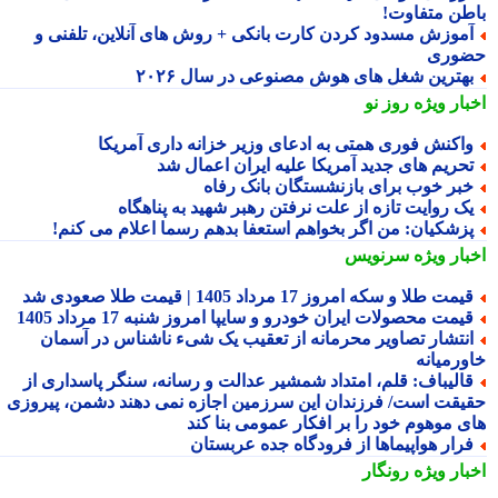
طن متفاوت!
موزش مسدود کردن کارت بانکی + روش های آنلاین، تلفنی و
وری
هترین شغل های هوش مصنوعی در سال ۲۰۲۶
بار ویژه
روز نو
اکنش فوری همتی به ادعای وزیر خزانه داری آمریکا
حریم های جدید آمریکا علیه ایران اعمال شد
بر خوب برای بازنشستگان بانک رفاه
ک روایت تازه از علت نرفتن رهبر شهید به پناهگاه
زشکیان: من اگر بخواهم استعفا بدهم رسما اعلام می کنم!
بار ویژه
سرنویس
یمت طلا و سکه امروز 17 مرداد 1405 | قیمت طلا صعودی شد
یمت محصولات ایران خودرو و سایپا امروز شنبه 17 مرداد 1405
نتشار تصاویر محرمانه از تعقیب یک شیء ناشناس در آسمان
ورمیانه
الیباف: قلم، امتداد شمشیر عدالت و رسانه، سنگر پاسداری از
یقت است/ فرزندان این سرزمین اجازه نمی دهند دشمن، پیروزی
ی موهوم خود را بر افکار عمومی بنا کند
رار هواپیماها از فرودگاه جده عربستان
بار ویژه
رونگار