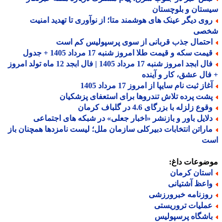
تان و بلوچستان
وی دیگر عینک های هوشمند متا؛ از نوآوری تا تهدید امنیت
صی
حتمال جذب قربانی از سوی پرسپولیس کم است
مت سکه و قیمت طلا امروز شنبه 17 مرداد 1405 + جدول
فال ابجد امروز شنبه 17 مرداد 1405 | فال ابجد 12 ماه تولد امروز
ال عشق، کار و آینده
از ثبت نام سایپا از امروز 17 مرداد 1405
شت پرده تلاش تندروها برای استعفای پزشکیان
وع زلزله با بزرگای 4.6 در گلباف کرمان
لایل باور و بازنشر «اخبار جعلی» در شبکه های اجتماعی
اراتن انتخابات دبیرکلی سازمان ملل؛ لیست نامزدها همچنان باز
ت
ضوعات داغ:
ستان کرمان
اعظ آشتیانی
وزنامه خبرورزشی
ملیات تروریستی
اشگاه پرسپولیس