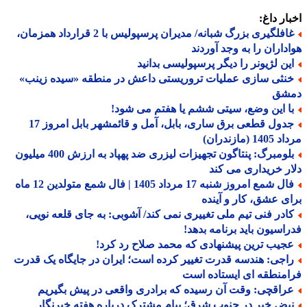
ار داغ:
غافلگیری بزرگ شبانه/ مدیران پرسپولیس با 2 قرارداد همزمان،
داران را به وجد آوردند
ین لژیونر را دیگر پرسپولیسی بدانید
نثی سازی عملیات تروریستی داعش در منطقه «سیده زینب»
شق
ا این وضع، سیتی ششم یا هفتم می شود!
جدول قطعی برق ساری، بابل، آمل و قائمشهر بابل امروز 17
1 (مازندران)
بلومبرگ: پنتاگون تجهیزات لیزری ضد پهپاد به ارزش 400 میلیون
ر خریداری می کند
فال شمع امروز شنبه 17 مرداد 1405 | فال شمع متولدین 12 ماه
ی عشق، کار و آینده
ادر فنی تیم ملی تغییری نمی کند/ آشوبی: به جای قلعه نویی،
اسیون باید برنامه بدهد!
جیب ترین پیشنهادی که محمد صلاح رد کرد!
اجی: هندسه قدرت تغییر کرده است؛ ایران در جایگاه یک قدرت
منطقه ای ایستاده است
راقچی: وقت آن رسیده که برادری واقعی در پیش بگیریم
بض خبر در جنوب شرق؛ پیام مشترک درباره هفته خبرنگار