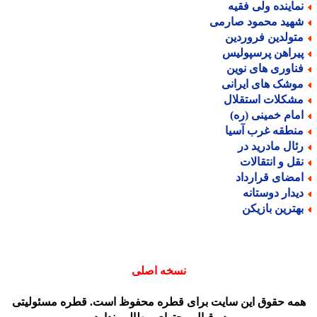
ماینده ولی فقیه
هید محمود صارمی
تولدین فروردین
یراهن پرسپولیس
ناوری های نوین
وشک های ایرانی
شکلات استقلال
مام خمینی (ره)
نطقه غرب آسیا
ئال مادرید در
قل و انتقالات
مضای قرارداد
یدار دوستانه
هترین بازیکن
نسخه اصلی
مه حقوق این سایت برای قطره محفوظ است. قطره مسئولیتی