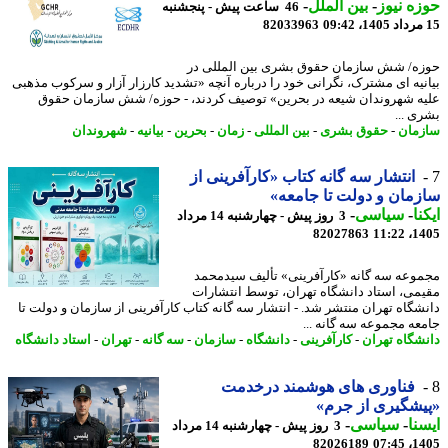
ه نیوز
-
بین الملل
-
46 ساعت پیش - پنجشنبه
82033963
ه/ شش سازمان حقوق بشری بین المللی در
نیه ای مشترک، نگرانی خود را درباره آنچه «تشدید کارزار آزار و سرکوب مذهبی
ه شهروندان شیعه در بحرین» توصیف کردند، - حوزه/ شش سازمان حقوق
ی ...
مان
-
حقوق بشری
-
بین المللی
-
زمان
-
بحرین
-
بیانیه
-
شهروندان
انتشار سه گانه کتاب «کارآفرینی از
مان و دولت تا جامعه»
نا
-
سیاسی
-
3 روز پیش - چهارشنبه 14 مرداد
82027863
1405
وعه سه گانه «کارآفرینی» تألیف سیدمحمد
می، استاد دانشگاه تهران، توسط انتشارات
شگاه تهران منتشر شد. - انتشار سه گانه کتاب کارآفرینی از سازمان و دولت تا
عه مجموعه سه گانه ...
شگاه تهران
-
کارآفرینی
-
دانشگاه
-
سازمان
-
سه گانه
-
تهران
-
استاد دانشگاه
فناوری های هوشمند درخدمت
شگیری از جرم»
نا
-
سیاسی
-
3 روز پیش - چهارشنبه 14 مرداد
82026189
1405