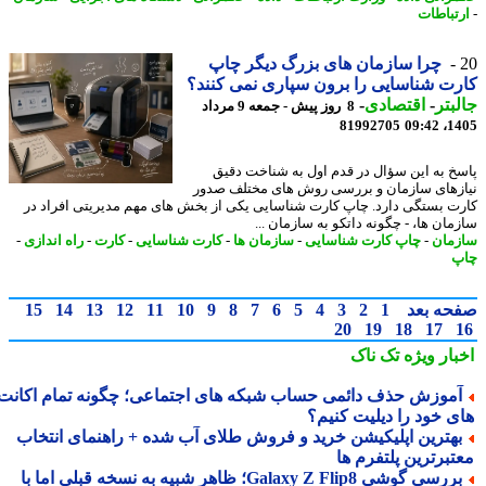
تباطات
چرا سازمان های بزرگ دیگر چاپ
ت شناسایی را برون سپاری نمی کنند؟
بتر
-
اقتصادی
-
8 روز پیش - جمعه 9 مرداد
81992705
1405
خ به این سؤال در قدم اول به شناخت دقیق
زهای سازمان و بررسی روش های مختلف صدور
ت بستگی دارد. چاپ کارت شناسایی یکی از بخش های مهم مدیریتی افراد در
مان ها، - چگونه داتکو به سازمان ...
مان
-
چاپ کارت شناسایی
-
سازمان ها
-
کارت شناسایی
-
کارت
-
راه اندازی
-
پ
حه بعد
1
2
3
4
5
6
7
8
9
10
11
12
13
14
15
20
19
18
17
بار ویژه
تک ناک
موزش حذف دائمی حساب شبکه های اجتماعی؛ چگونه تمام اکانت
ی خود را دیلیت کنیم؟
هترین اپلیکیشن خرید و فروش طلای آب شده + راهنمای انتخاب
تبرترین پلتفرم ها
بررسی گوشی Galaxy Z Flip8؛ ظاهر شبیه به نسخه قبلی اما با