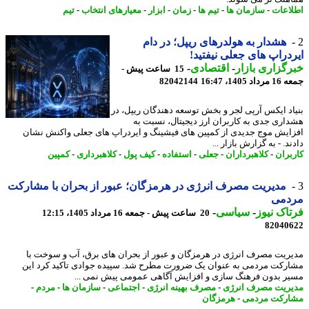
اعات
-
سازمان ها
-
تیم ها
-
زمان
-
ابزار
-
معیارهای انتخاب
-
تیم
هشدار به هولدرهای ریپل؛ در دام
دراپ های جعلی نیفتید!
گزاری بازار
-
اقتصادی
-
15 ساعت پیش -
 1405، 16:47
82042144
اد ایکس آرپی لجر و بخش توسعه دهندگان ریپل، در
اری جدی به کاربران ارز دیجیتال، نسبت به
ایش موج جدیدی از کمپین های فیشینگ و ایردراپ های جعلی واکنش نشان
د. - به گزارش بازار ...
بران
-
کلاهبرداران
-
جعلی
-
استفاده
-
کیف پول
-
کلاهبرداری
-
کمپین
مدیریت مصرف انرژی در هرمزگان؛ عبور از بحران با مشارکت
دمی
اک نیوز
-
سیاسی
-
20 ساعت پیش - جمعه 16 مرداد 1405، 12:15
82040
ریت مصرف انرژی در هرمزگان و عبور از بحران های برق، آب و سوخت با
رکت مردمی به عنوان یک ضرورت مطرح شد. سپیده جوادی تاکید کرد این
ر بدون فرهنگ سازی و افزایش آگاهی عمومی پیش نمی ...
ریت مصرف انرژی
-
مصرف بهینه انرژی
-
اجتماعی
-
سازمان ها
-
مردم
-
رکت مردمی
-
هرمزگان