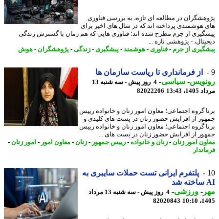
هشگران در مطالعه ای تازه، به بررسی فناوری
 هوشمندی پرداخته اند که در سال های اخیر برای
گیری از جرم مطرح شده اند؛ فناوری هایی که هم زمان با گسترش زندگی
تال، - پژوهشی تازه ...
گیری از جرم
-
فناوری
-
هوشمند
-
پیشگیری
-
زندگی
-
پژوهشگران
-
هوش
از فرمانداری تا ریاست سازمان ها
نویس
-
سیاسی
-
4 روز پیش - سه شنبه 13
1، 13:43
82022206
ا گروه اجتماعی؛ معاون امور زنان و خانواده رییس
ور از افزایش حضور زنان در پست های کلیدی و
ا گروه اجتماعی؛ معاون امور زنان و خانواده رییس
ور از افزایش حضور زنان در پست های ...
ون امور زنان
-
زنان و خانواده
-
رییس جمهور
-
زنان
-
معاون امور
-
امور زنان
-
اندار
پلتفرم ایرانی تست حملات سایبری به
د
ر
-
ورزشی
-
4 روز پیش - سه شنبه 13 مرداد
82020843
1405