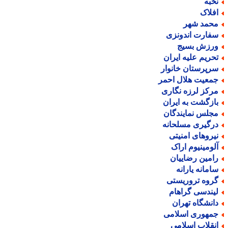
خبه
فلاک
حمد شهر
فارت اندونزی
رزش بسیج
حریم علیه ایران
رپرستان خانوار
معیت هلال احمر
رکز لرزه نگاری
ازگشت به ایران
جلس نمایندگان
رگیری مسلحانه
یروهای امنیتی
لومینیوم اراک
امین رضاییان
امانه یارانه
روه تروریستی
یندسی گراهام
انشگاه تهران
مهوری اسلامی
نقلاب اسلامی