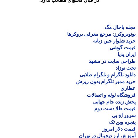
در قبال محتوای مطالب ندارد.
ه باحال مگ
وبروکرز: مرجع معرفی بروکرها
د شلوار جین زنانه
مت گوشی
ان پدیا
احی سایت در مشهد
 نوزاد
لود تلگرام و تلگرام طلایی
د ممبر تلگرام بدون ریزش
اری
شگاه لوله و اتصالات
 زنده جام جهانی
مت طلا دست دوم
ر اچ پی
ره وین تک
ت دلار امروز
زش ارز دیجیتال در تهران