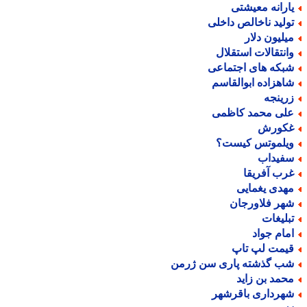
ارانه معیشتی
ولید ناخالص داخلی
یلیون دلار
انتقالات استقلال
بکه های اجتماعی
اهزاده ابوالقاسم
رینجه
لی محمد کاظمی
کورش
یلموتس کیست؟
فیداب
رب آفریقا
هدی یغمایی
هر فلاورجان
بلیغات
مام جواد
یمت لپ تاپ
ب گذشته پاری سن ژرمن
حمد بن زاید
هرداری باقرشهر