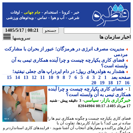
-
-
-
-
خبر
کرونا
استخدام
جام جهانی
اوقات
-
-
-
شرعی
آب و هوا
تماس
ویدئوهای ورزشی
08:21 | 1405/5/17
ار سازمان ها
سرویسها
مدیریت مصرف انرژی در هرمزگان؛ عبور از بحران با مشارکت
ردمی
فضای کاری یکپارچه چیست و چرا آینده همکاری تیمی به آن
ابسته است؟
هشدار به هولدرهای ریپل؛ در دام ایردراپ های جعلی نیفتید!
حه بعد
1
2
3
4
5
6
7
8
9
10
11
12
13
14
15
20
19
18
17
فضای کاری یکپارچه چیست و چرا آینده
اری تیمی به آن وابسته است؟
گزاری بازار
-
سیاسی
-
3 دقیقه پیش - شنبه
82044904
ی کاری یکپارچه چیست و چگونه همکاری تیم ها را
 تر می کند؟ با مزایا، کاربردها، تفاوت آن با
ارهای پراکنده و معیارهای انتخاب آن آشنا شوید. - فرایندهای کاری استانداردتر و
هنگ تر می شوند.