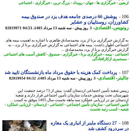
عین
-
خبرگزاری ها
-
جهان
-
رویداد
-
بزرگ ترین
-
خبرگزاری
-
اجتماعی
1
پوشش 66 درصدی جامعه هدف یزد در صندوق بیمه
ورزان، روستاییان و عشایر
نویس
-
اقتصادی
-
3 روز پیش - سه شنبه 13 مرداد 1405، 04:53
82019971
گزارش خبرگزاری برنا از یزد، محمدصادق طاهری با اشاره به اهمیت بیمه های
ماعی اظهار داشت: بیمه های اجتماعی به گزارش خبرگزاری برنا از یزد، - به
رش خبرگزاری برنا از یزد، محمدصادق ...
ماعی
-
بیمه
-
خبرگزاری برنا
-
خبرگزاری
-
صندوق
-
کاهش آسیب های اجتماعی
تمری ازکارافتادگی
1
پرداخت کمک هزینه با حقوق مرداد ماه بازنشستگان تایید شد
بتر
-
اقتصادی
-
3 روز پیش - سه شنبه 13 مرداد 1405، 04:32
82019954
رییس شعبه تأمین اجتماعی اردستان گفت: بیش از 73 درصد جمعیت این
ستان تحت پوشش خدمات سازمان تأمین اجتماعی قرار دارند و شعبه
تان نیز در ارزیابی عملکرد سه ماهه نخست سال 1405 موفق به کسب ...
ین اجتماعی
-
سازمان تأمین اجتماعی
-
اجتماعی
-
اردستان
-
ارزیابی عملکرد
-
ه
-
کسب رتبه نخست
1
27 دستگاه ماینر از انباری یک مغازه
 سردرود کشف شد