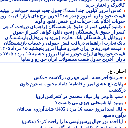
لابرگ و اعتبار خرید
دس امروز کیلویی چند است؟؛ جدول جدید قیمت حبوبات را ببینید /
مت نخود و لوبیا امروز چقدر شد؟ آخرین نرخ های بازار / قیمت روز
وبات اعلام شد؛ جزئیات نرخ عدس، نخود و لوبیا
انلود گواهی کسر از حقوق بازنشستگان | راهنمای دریافت گواهی
ر از حقوق بازنشستگان | نحوه دانلود گواهی کسر از حقوق
روفایل بازنشستگان بانک تجارت | ورود به پروفایل بازنشستگان
نک تجارت | راهنمای دریافت فیش حقوقی و خدمات بازنشستگان
قیمت خودروهای ایران خودرو سایپا امروز پنجشنبه ۱۵ مرداد ۱۴۰۵ |
قیمت خودروهای ایران خودرو سایپا امروز پنجشنبه ۱۵ مرداد ۱۴۰۵ در
زار | آخرین جدول قیمت محصولات ایران خودرو و سایپا
ار داغ:
بر تلخ آخر هفته | امیر حیدری درگذشت +عکس
ایان تلخ عشق امیر و فاطمه؛ داماد محبوب سندرم داون
گذشت
ب کابوس وار میلاد محمدی در کنفرانس اروپا
بینید| آیا شمخانی چیزی می دانست؟
فال ابجد امروز جمعه 16 مرداد 1405/ شاید آرزوی محالتان
ورده شود
یا احمد نور خیال پرسپولیسی ها را راحت کرد؟ (عکس)
لت لجبازی کودکان با مادر از نگاه متخصصان