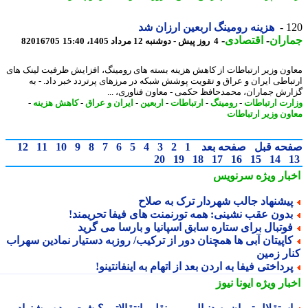
1
هزینه رومینگ اربعین ارزان شد
اران
-
اقتصادی
-
4 روز پیش - دوشنبه 12 مرداد 1405، 15:40
82016705
ون وزیر ارتباطات از کاهش هزینه بسته های رومینگ، افزایش ظرفیت لینک های
باطی ایران و عراق و تقویت پوشش شبکه در مرزهای پرتردد خبر داد. - به
رش جماران، محمدحافظ حکمی - معاون فناوری، ...
رت ارتباطات
-
رومینگ
-
ارتباطات
-
اربعین
-
ایران و عراق
-
کاهش هزینه
-
ون وزیر ارتباطات
حه قبل
صفحه بعد
1
2
3
4
5
6
7
8
9
10
11
12
20
19
18
17
16
15
14
بار ویژه
سرنویس
یشنهاد جالب شهردار ترک به صلاح
دون عقب نشینی: همه تورنمنت های فیفا تحریمند!
وتبال برای ستاره سابق اسپانیا و بارسا می گرید
اپیتان آبی ها همچنان دور از ترکیب/ روزبه دستیار نمادین سهراب
ار زمین
رداختی فیفا به اردن بعد از اتهام به اینفانتینو!
بار ویژه
ایونا نیوز