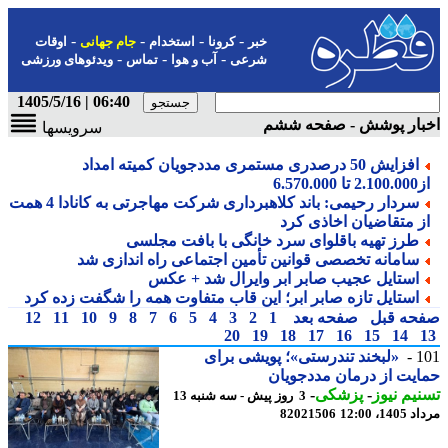
-
-
-
-
خبر
کرونا
استخدام
جام جهانی
اوقات
-
-
-
شرعی
آب و هوا
تماس
ویدئوهای ورزشی
06:40 | 1405/5/16
بار پوشش - صفحه ششم
سرویسها
افزایش 50 درصدری مستمری مددجویان کمیته امداد
تا 6.570.000
سردار رحیمی: باند کلاهبرداری شرکت مهاجرتی به کانادا 4 همت
ز متقاضیان اخاذی کرد
طرز تهیه باقلوای سرد خانگی با بافت مجلسی
سامانه تخصصی قوانین تأمین اجتماعی راه اندازی شد
استایل عجیب صابر ابر وایرال شد + عکس
استایل تازه صابر ابر؛ این قاب متفاوت همه را شگفت زده کرد
حه قبل
صفحه بعد
1
2
3
4
5
6
7
8
9
10
11
12
20
19
18
17
16
15
14
1
«لبخند تندرستی»؛ پویشی برای
یت از درمان مددجویان
یم نیوز
-
پزشکی
-
3 روز پیش - سه شنبه 13
1، 12:00
82021506