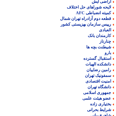
راضی آیش
ایحه شوراهای حل اختلاف
میته انضباطی AFC
طعه دوم آزادراه تهران شمال
ییس سازمان بهزیستی کشور
لعبادی
ارمندان بانک
نارناز
یطنت بچه ها
ارو
ستقبال گسترده
انشکده الهیات
امین رضاییان
مفونیک تهران
منیت اقتصادی
انشگاه تهران
مهوری اسلامی
ضو هیئت علمی
ختیاری زاده
رایط بحرانی
اهرخ بیانی