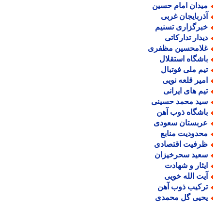
یدان امام حسین
ذربایجان غربی
برگزاری تسنیم
یدار تدارکاتی
لامحسین مظفری
اشگاه استقلال
یم ملی فوتبال
میر قلعه نویی
یم های ایرانی
ید محمد حسینی
اشگاه ذوب آهن
ربستان سعودی
حدودیت منابع
رفیت اقتصادی
عید سحرخیزان
یثار و شهادت
یت الله خویی
رکیب ذوب آهن
حیی گل محمدی