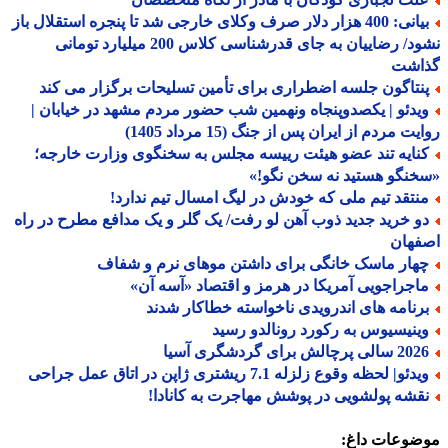
بیانی: 400 هزار دلار صرف وکلای خارجی شد تا پنجره استقلال باز
نشود/ رضاییان به جای قدرشناسی کلاس 200 میلیارد تومانی
اشت
نتاگون جلسه اضطراری برای تأمین تسلیحات برگزار می کند
یدئو | یکصدوپنجاه ونهمین شب حضور مردم مشهد در خیابان |
ت مردم از ایران پس از جنگ (15 مرداد 1405)
نایه تند عضو هیئت رییسه مجلس به سخنگوی وزارت خارجه؛
نگو هستید نه سخن نگو!»
نتقد تیم ملی که خودش در لیگ امسال تیم ندارد!
و خرید جدید ذوب آهن لو رفت/ یک گلر و یک مدافع مطرح در راه
فهان
هار ماسک خانگی برای داشتن موهای نرم و شفاف
اجراجویی آمریکا در هرمز و اقتصاد «آسه آن»
رنامه های اندرویدی ناخواسته خطاکار شدند
ینیسیوس به رکورد رونالدو رسید
الی پرچالش برای گردشگری آسیا
دئو| لحظه وقوع زلزله 7.1 ریشتری ژاپن در اتاق عمل جراحی
قشه پولشویی در پوشش مهاجرت به کانادا!
ضوعات داغ: