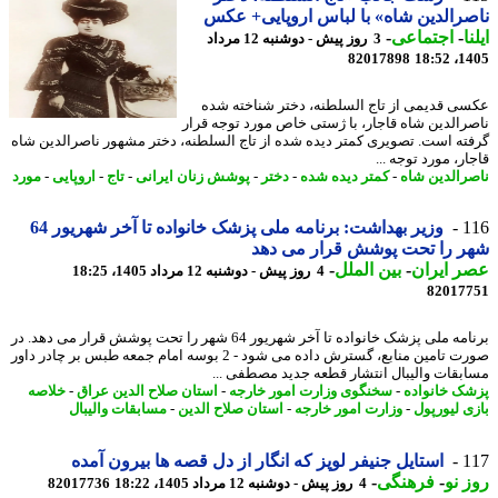
رالدین شاه» با لباس اروپایی+ عکس
ا
-
اجتماعی
-
3 روز پیش - دوشنبه 12 مرداد
82017898
1405
ی قدیمی از تاج السلطنه، دختر شناخته شده
رالدین شاه قاجار، با ژستی خاص مورد توجه قرار
ته است. تصویری کمتر دیده شده از تاج السلطنه، دختر مشهور ناصرالدین شاه
ر، مورد توجه ...
رالدین شاه
-
کمتر دیده شده
-
دختر
-
پوشش زنان ایرانی
-
تاج
-
اروپایی
-
مورد
1
وزیر بهداشت: برنامه ملی پزشک خانواده تا آخر شهریور 64
 را تحت پوشش قرار می دهد
 ایران
-
بین الملل
-
4 روز پیش - دوشنبه 12 مرداد 1405، 18:25
82017
برنامه ملی پزشک خانواده تا آخر شهریور 64 شهر را تحت پوشش قرار می دهد. در
صورت تامین منابع، گسترش داده می شود - 2 بوسه امام جمعه طبس بر چادر داور
بقات والیبال انتشار قطعه جدید مصطفی ...
ک خانواده
-
سخنگوی وزارت امور خارجه
-
استان صلاح الدین عراق
-
خلاصه
ی لیورپول
-
وزارت امور خارجه
-
استان صلاح الدین
-
مسابقات والیبال
1
استایل جنیفر لوپز که انگار از دل قصه ها بیرون آمده
 نو
-
فرهنگی
-
4 روز پیش - دوشنبه 12 مرداد 1405، 18:22
82017736