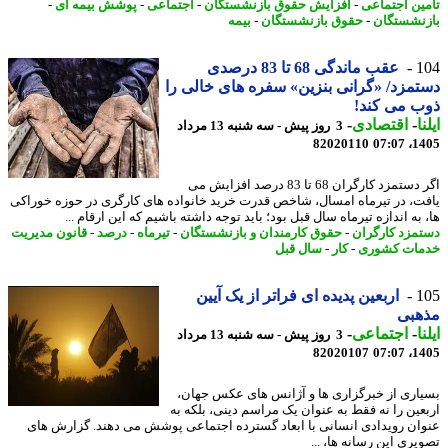
ین اجتماعی
-
افزایش حقوق بازنشستگان
-
اجتماعی
-
پوشش بیمه ای
-
نشستگان
-
حقوق بازنشستگان
-
بیمه
1
عقب ماندگی 68 تا 83 درصدی
مزد/ «گرانی بنزین» سفره های خالی را
 می کند!
ا
-
اقتصادی
-
3 روز پیش - سه شنبه 13 مرداد
82020110
1405
اگر دستمزد کارگران 68 تا 83 درصد افزایش می
ت، در تیرماه امسال، شاخص قدرت خرید خانواده های کارگری در حوزه خوراکی
به اندازه تیرماه سال قبل بود؛ باید توجه داشته باشیم که این ارقام ...
مزد کارگران
-
حقوق کارمندان و بازنشستگان
-
تیرماه
-
درصد
-
قانون مدیریت
ات کشوری
-
کار
-
سال قبل
1
اربعین پدیده ای فراتر از یک آیین
هبی
ا
-
اجتماعی
-
3 روز پیش - سه شنبه 13 مرداد
82020107
1405
اری از خبرگزاری ها و آژانس های عکس جهان،
عین را نه فقط به عنوان یک مراسم دینی، بلکه به
ان رویدادی انسانی با ابعاد گسترده اجتماعی پوشش می دهند. گزارش های
یری این رسانه ها، ...