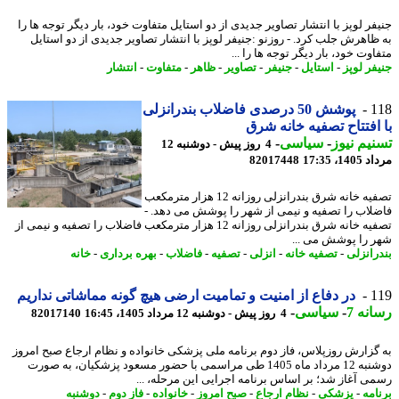
فر لوپز با انتشار تصاویر جدیدی از دو استایل متفاوت خود، بار دیگر توجه ها را
ظاهرش جلب کرد. - روزنو :جنیفر لوپز با انتشار تصاویر جدیدی از دو استایل
وت خود، بار دیگر توجه ها را ...
فر لوپز
-
استایل
-
جنیفر
-
تصاویر
-
ظاهر
-
متفاوت
-
انتشار
1
پوشش 50 درصدی فاضلاب بندرانزلی
افتتاح تصفیه خانه شرق
یم نیوز
-
سیاسی
-
4 روز پیش - دوشنبه 12
1، 17:35
82017448
تصفیه خانه شرق بندرانزلی روزانه 12 هزار مترمکعب
لاب را تصفیه و نیمی از شهر را پوشش می دهد. -
تصفیه خانه شرق بندرانزلی روزانه 12 هزار مترمکعب فاضلاب را تصفیه و نیمی از
 را پوشش می ...
رانزلی
-
تصفیه خانه
-
انزلی
-
تصفیه
-
فاضلاب
-
بهره برداری
-
خانه
1
در دفاع از امنیت و تمامیت ارضی هیچ گونه مماشاتی نداریم
نه 7
-
سیاسی
-
4 روز پیش - دوشنبه 12 مرداد 1405، 16:45
82017140
گزارش روزپلاس، فاز دوم برنامه ملی پزشکی خانواده و نظام ارجاع صبح امروز
دوشنبه 12 مرداد ماه 1405 طی مراسمی با حضور مسعود پزشکیان، به صورت
ی آغاز شد؛ بر اساس برنامه اجرایی این مرحله، ...
امه
-
پزشکی
-
نظام ارجاع
-
صبح امروز
-
خانواده
-
فاز دوم
-
دوشنبه