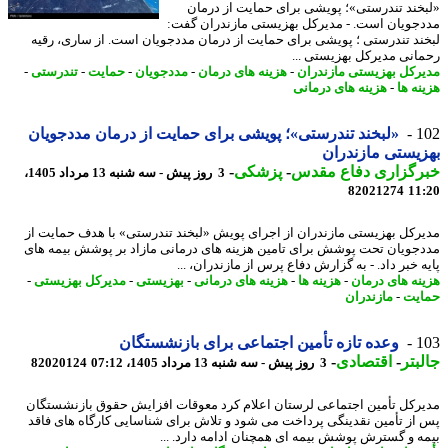
خند تندرستی»؛ پویشی برای حمایت از درمان
جویان است. - مدیرکل بهزیستی مازندران گفت:
ند تندرستی ؛ پویشی برای حمایت از درمان مددجویان است. از ساری، رقیه
انی مدیرکل بهزیستی ...
رکل بهزیستی مازندران
-
هزینه های درمان
-
مددجویان
-
حمایت
-
تندرستی
-
نه ها
-
هزینه های درمانی
1
«لبخند تندرستی»؛ پویشی برای حمایت از درمان مددجویان
یستی مازندران
رگزاری دفاع مقدس
-
پزشکی
-
3 روز پیش - سه شنبه 13 مرداد 1405،
82021274
11
رکل بهزیستی مازندران از اجرای پویش «لبخند تندرستی» با هدف حمایت از
جویان تحت پوشش برای تامین هزینه های درمانی مازاد بر پوشش بیمه های
 خبر داد. - به گزارش دفاع پرس از مازندران، ...
نه های درمان
-
هزینه ها
-
هزینه های درمانی
-
بهزیستی
-
مدیرکل بهزیستی
-
یت
-
مازندران
1
وعده تازه تأمین اجتماعی برای بازنشستگان
بتر
-
اقتصادی
-
3 روز پیش - سه شنبه 13 مرداد 1405، 07:12
82020124
رکل تأمین اجتماعی لرستان اعلام کرد معوقات افزایش حقوق بازنشستگان
از تأمین نقدینگی پرداخت می شود و تلاش برای شناسایی کارگاه های فاقد
ه و گسترش پوشش بیمه ای همچنان ادامه دارد. ...