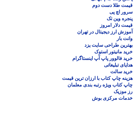
مت طلا دست دوم
ر اچ پی
ره وین تک
ت دلار امروز
زش ارز دیجیتال در تهران
ت بار
رین طراحی سایت یزد
د مانیتور استوک
د فالوور پاپ آپ اینستاگرام
یای تبلیغاتی
ید سالت
نه چاپ کتاب با ارزان ترین قیمت
 کتاب ویژه رتبه بندی معلمان
موزیک
مات مرکزی بوش