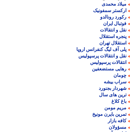
یلاد محمدی
رکستر سمفونیک
کورد رونالدو
وتبال ایران
قل و انتقالات
نجره استقلال
ستقلال تهران
لی آف لیگ کنفرانس اروپا
قل و انتقالات پرسپولیس
نتقالات پرسپولیس
هایی مستضعفین
ومان
راب بیشه
هردار بجنورد
رین های سال
اغ کلاغ
ریم مومن
مرین بایرن مونیخ
افه بازار
سؤولان