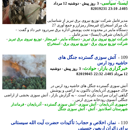
نا
-
سیاسی
-
3 روز پیش - دوشنبه 12 مرداد
82019231
1405
رعامل شرکت توزیع نیروی برق تبریز از شناسایی
یک مرکز استخراج غیرمجاز رمزارز و جمع آوری 27
گاه ماینر در محدوده تحت پوشش اداره برق سردرود خبر داد و گفت: -
بایجان شرقی (ایسنا) - مدیرعامل ...
ت توزیع نیروی برق تبریز
-
دستگاه ماینر
-
غیرمجاز
-
توزیع نیروی برق تبریز
-
ت توزیع نیروی برق
-
توزیع نیروی برق
-
استخراج
1
آتش سوزی گسترده جنگل های
شیه رود ارس
گزاری بازار
-
حوادث
-
3 روز پیش - دوشنبه
82019045
 سوزی گسترده جنگل های حاشیه رود ارس در
 جمهوری آذربایجان تاکنون به اراضی و پوشش
هی ایران سرایت نکرده است. - به گزارش بازار ، آتش سوزی بخشی از اراضی
لی آنسوی رودخانه مرزی ارس ...
وری آذربایجان
-
آتش سوزی
-
آتش سوزی گسترده
-
آذربایجان
-
فرماندار
ستان اصلاندوز
-
آتش
-
آتش سوزی جنگل
1
نماز، اخلاص و حجاب؛ تأکیدات حضرت آیت الله سیستانی
ی زائران اربعین حسینی