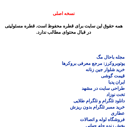
نسخه اصلی
مه حقوق این سایت برای قطره محفوظ است. قطره مسئولیتی
در قبال محتوای مطالب ندارد.
ه باحال مگ
وبروکرز: مرجع معرفی بروکرها
د شلوار جین زنانه
مت گوشی
ان پدیا
احی سایت در مشهد
 نوزاد
لود تلگرام و تلگرام طلایی
د ممبر تلگرام بدون ریزش
اری
شگاه لوله و اتصالات
 زنده جام جهانی