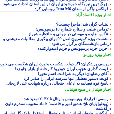
زرگ ترین نیروگاه خورشیدی ایران در این استان احداث می شود
ولکس واگن از سدان Jetta M6 رونمایی کرد
بار ویژه
اقتصاد آزاد
بنیات گران شد؛ ماجرا چیست؟
وماس شلبی و ستاره شماره 10 پرسپولیس!
کس| هایده و مهستی در جوانی و حافظیه شیراز
نشست ویژه کمیسیون اصل 90 برای پیگیری مطالبات معیشتی و
مانی بازنشستگان برگزار می شود
خرین خرید پرسپولیس و فریم امیدوارکننده
بار ویژه
روز نو
وسف پزشکیان: اگر دولت شکست بخورد، ایران شکست می خورد
یمت گذاری عجیب ایران خودرو؛ کارخانه از بازار جلو زد!
قای رضاییان؛ دیگر به شرافتت قسم نخور!
ویت دستور تعطیلی تنها مدرسه ایرانی را صادر کرد
اسخ قوه قضاییه به ادعای جنجالی درباره شهادت علی لاریجانی
بار فوتبال در صبح فوتبالی
سمی؛ قرارداد وینیسیوس با رئال تا ۲۰۳۲ تمدید شد
ویدئو) پایان تلخ عشق امیر و فاطمه؛ داماد محبوب سندرم داون
گذشت
ازگشت طوفان آسانی؛ ستاره جنجالی استقلال با یک گل تماشایی