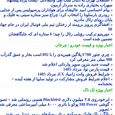
ستقلال تهران به دنبال بمب نقل وانتقالاتی ؟پشت پرده پیشنهاد
راب بختیاری زاده به سردار آزمون
یام احساسی امید عالیشاه برای هواداران پرسپولیس پس از جدایی
ودری بارسلونا را انتخاب کرد؛ چراغ سبز ستاره سیتی به فلیک و
یان رویای رئال مادرید
فشاگری پرویز برومند از رختکن تیم ملی فوتبال ایران در جام جهانی
مورینیو ترکیب رؤیایی رئال را چید؛ 6 ستاره ای که جایگاهشان
مین شده است
بار ویژه
و قیمت خودرو | چرخان
چری جتور F700 پلاگین هیبریدی را با 892 اسب بخار و عمق گذرآب
 معرفی کرد
یمت جدید بنزین سوپر وارداتی اعلام شد
یمت پارس نوآ، مرداد 1405
رایط فروش وانت زامیاد EX، مرداد 1405
علام شرایط فروش مشارکت در تولید سایپا از هفته آینده +
شنامه
بار ویژه
تک ناک
رخودروی ۲.۵ میلیون دلاری Blackbird هنسی رونمایی شد + تصویر
گوشی M8 Power پوکو با باتری ۸۰۰۰ میلی آمپرساعتی معرفی شد
تصویر
الگرد بلک هاوک به سکوی پرتاب پهپادهای رزمی تبدیل می شود