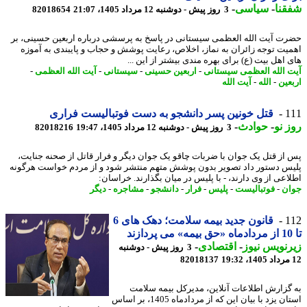
نا
-
سیاسی
-
3 روز پیش - دوشنبه 12 مرداد 1405، 21:07
82018654
ت آیت الله العظمی سیستانی در پاسخ به پرسشی درباره اربعین حسینی، بر
یت توجه زائران به نماز، اخلاص، رعایت پوشش و حجاب و پایبندی به آموزه
 اهل بیت (ع) برای بهره مندی بیشتر از این ...
 الله العظمی سیستانی
-
اربعین حسینی
-
سیستانی
-
آیت الله العظمی
-
عین
-
الله
-
آیت الله
1
قتل خونین پسر دانشجو به دست فوتبالیست فراری
 نو
-
حوادث
-
3 روز پیش - دوشنبه 12 مرداد 1405، 19:47
82018216
از قتل یک جوان با ضربات چاقو یک جوان دیگر و فرار قاتل از صحنه جنایت،
س دستور داد تصویر بدون پوشش متهم منتشر شود و از مردم خواست هرگونه
اعی از وی دارند، - با پلیس در میان بگذارند. خراسان:
ن
-
فوتبالیست
-
پلیس
-
فرار
-
دانشجو
-
مشاجره
-
دیگر
1
قانون جدید بیمه سلامت؛ دهک های 6
نویس نیوز
-
اقتصادی
-
3 روز پیش - دوشنبه
82018137
گزارش اطلاعات آنلاین، مدیرکل بیمه سلامت
استان یزد با بیان این که از مردادماه 1405، بر اساس