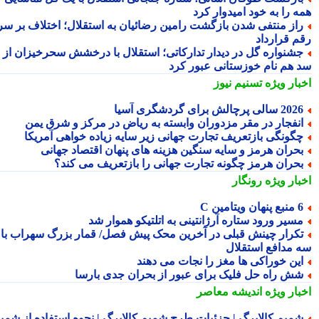
ه را به خود امیدوار کرد
از منتفی شدن بازگشت رامین رضائیان به استقلال؛ اختلاف بر سر
م قرارداد
شنواره گل در دیدار تدارکاتی؛ استقلال با درخشش سحرخیزان از
 هم نام خوزستانی عبور کرد
بار ویژه
تسنیم نیوز
2 سالی پرچالش برای گردشگری آسیا
نفجار در مقر مزدوران وابسته به ریاض در مرکز و شرق یمن
گونگی بازتعریف تجارت جهانی زیر سایه زیاده خواهی آمریکا
حران هرمز و سایه سنگین هزینه های پنهان اقتصاد جهانی
حران هرمز چگونه تجارت جهانی را بازتعریف می کند؟
بار ویژه
رونگار
 پنهان ویتامین C
سیر ورود ستاره آرژانتینی به اتلتیکو هموار شد
کرار چینش قبلی در آخرین محک پیش فصل/ قمار بزرگ سهراب با
 مدافع استقلال
ین خوراکی ها مغز را نجات می دهند
ش راه حل فلیک برای عبور از بحران جدی بارسا
بار ویژه
اندیشه معاصر
میم کالابرگ | جزئیات طرح شمیم کالابرگ | نحوه استفاده از شمیم