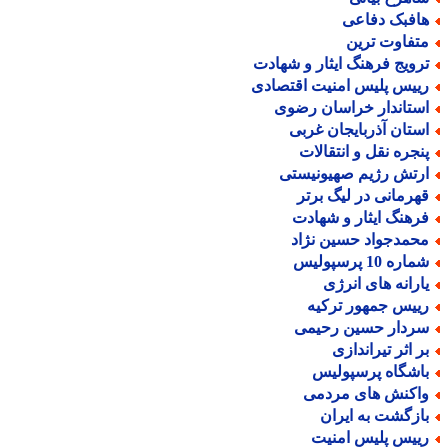
افبک دفاعی
تفاوت ترین
رویج فرهنگ ایثار و شهادت
ییس پلیس امنیت اقتصادی
ستاندار خراسان رضوی
ستان آذربایجان غربی
نجره نقل و انتقالات
رتش رژیم صهیونیستی
هرمانی در لیگ برتر
رهنگ ایثار و شهادت
حمدجواد حسین نژاد
اره 10 پرسپولیس
ارانه های انرژی
ییس جمهور ترکیه
ردار حسین رحیمی
ر اثر تیراندازی
اشگاه پرسپولیس
اکنش های مردمی
ازگشت به ایران
ییس پلیس امنیت