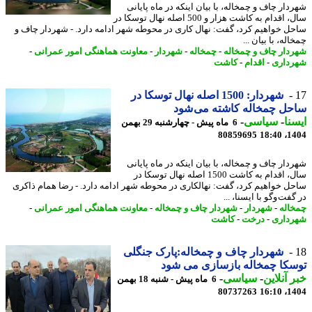
دار چاف و چمخاله، با بیان اینکه در ماه پایانی
سال، اقدام به کاشت هزار و 500 اصله نهال توسکا در
ل خواهیم کرد، گفت: نهال کاری در محوطه شهر ادامه دارد. - شهردار چاف و
له، با بیان ...
دار چاف و چمخاله
-
چمخاله
-
شهردار
-
معاونت هماهنگی امور عمرانی
-
داری
-
اقدام
-
کاشت
شهردار: 1500 اصله نهال توسکا در
ل چمخاله کاشته می شود
نا
-
سیاسی
-
6 ماه پیش - چهارشنبه 29 بهمن
80859695
1404
دار چاف و چمخاله، با بیان اینکه در ماه پایانی
سال، اقدام به کاشت 1500 اصله نهال توسکا در
ل خواهیم کرد، گفت: نهالکاری در محوطه شهر ادامه دارد. - رضا همام ذاکری
فت وگو با ایسنا، ...
اله
-
شهردار
-
شهردار چاف و چمخاله
-
معاونت هماهنگی امور عمرانی
-
داری
-
درخت
-
کاشت
شهردار چاف و چمخاله:پارک جنگلی
کا چمخاله بازسازی می شود
 آنلاین
-
سیاسی
-
6 ماه پیش - شنبه 18 بهمن
80737263
1404