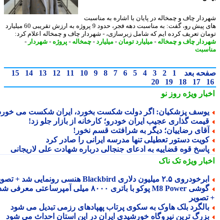
دار چاف و چمخاله در پایان با اشاره به مناسبت
های پیش رو، گفت: به مناسبت دهه فجر، حدود 9 پروژه به ارزش تقریبی 60 میلیارد
ان تعریف کرده ایم که شامل زیرسازی، - شهردار چاف و چمخاله اعلام کرد:
دار چاف و چمخاله
-
میلیارد تومان
-
میلیارد
-
چمخاله
-
پروژه
-
شهردار
-
سبت
حه بعد
1
2
3
4
5
6
7
8
9
10
11
12
13
14
15
20
19
18
17
بار ویژه
روز نو
وسف پزشکیان: اگر دولت شکست بخورد، ایران شکست می خورد
یمت گذاری عجیب ایران خودرو؛ کارخانه از بازار جلو زد!
قای رضاییان؛ دیگر به شرافتت قسم نخور!
ویت دستور تعطیلی تنها مدرسه ایرانی را صادر کرد
اسخ قوه قضاییه به ادعای جنجالی درباره شهادت علی لاریجانی
بار ویژه
تک ناک
رخودروی ۲.۵ میلیون دلاری Blackbird هنسی رونمایی شد + تصویر
گوشی M8 Power پوکو با باتری ۸۰۰۰ میلی آمپرساعتی معرفی شد
تصویر
الگرد بلک هاوک به سکوی پرتاب پهپادهای رزمی تبدیل می شود
زرگ ترین نیروگاه خورشیدی ایران در این استان احداث می شود