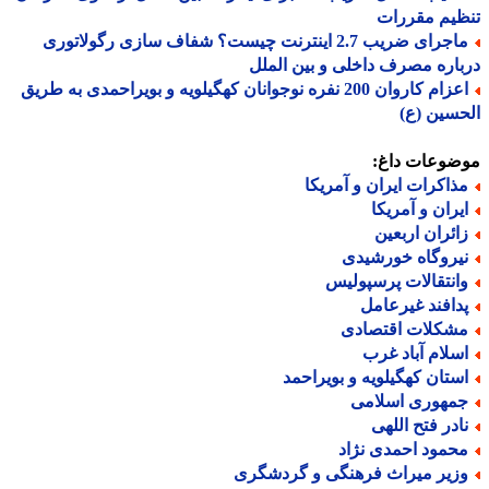
یم مقررات
ماجرای ضریب 2.7 اینترنت چیست؟ شفاف سازی رگولاتوری
اره مصرف داخلی و بین الملل
اعزام کاروان 200 نفره نوجوانان کهگیلویه و بویراحمدی به طریق
سین (ع)
ضوعات داغ:
ذاکرات ایران و آمریکا
یران و آمریکا
ائران اربعین
یروگاه خورشیدی
انتقالات پرسپولیس
دافند غیرعامل
شکلات اقتصادی
سلام آباد غرب
ستان کهگیلویه و بویراحمد
مهوری اسلامی
ادر فتح اللهی
حمود احمدی نژاد
زیر میراث فرهنگی و گردشگری