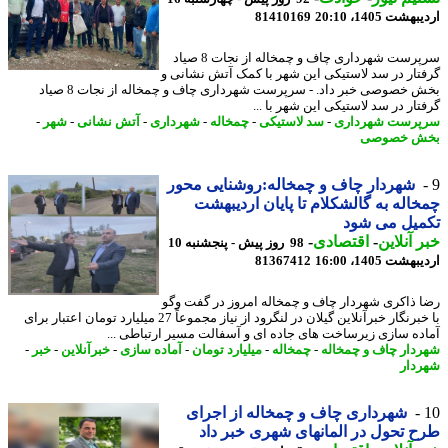
شت 1405، 20:10
81410169
سرپرست شهرداری چاف و چمخاله از نجات 8 صیاد
تار در سد لاستیکی این شهر با کمک آتش نشانی و
بخش خصوصی خبر داد. - سرپرست شهرداری چاف و چمخاله از نجات 8 صیاد
تار در سد لاستیکی این شهر با ...
رست شهرداری
-
سد لاستیکی
-
چمخاله
-
شهرداری
-
آتش نشانی
-
شهر
-
ش خصوصی
شهردار چاف و چمخاله:روشنایی محور
اله به گالشکلام تا پایان اردیبهشت
میل می شود
 آنلاین
-
اقتصادی
-
98 روز پیش - پنجشنبه 10
شت 1405، 16:00
81367412
 ذاکری شهردار چاف و چمخاله امروز در گفت وگو
با خبرنگار خبرآنلاین گیلان در لنگرود از نیاز مجموعاً 27 میلیارد تومان اعتبار برای
ده سازی زیرساخت های جاده ای و آسفالت مسیر ارتباطی ...
دار چاف و چمخاله
-
چمخاله
-
میلیارد تومان
-
آماده سازی
-
خبرآنلاین
-
خبر
-
دار
شهرداری چاف و چمخاله از اجرای
 تحول در المانهای شهری خبر داد