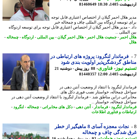
شت 1405، 18:30
81460649
ر هلال احمر گیلان از اختصاص اعتباری قابل توجه
ی توسعه اردوگاه بین المللی چاف و چمخاله خبر
. - مدیر هلال احمر گیلان از اختصاص اعتباری قابل توجه برای توسعه اردوگاه
المللی ...
ل احمر
-
جمعیت هلال احمر
-
هلال احمر گیلان
-
بین المللی
-
اردوگاه
-
چمخاله
-
ل
فرماندار لنگرود: پروژه های ارتباطی در
طق گردشگرپذیر اولویت بندی شود
یم نیوز
-
فناوری
-
88 روز پیش - دوشنبه 21
شت 1405، 12:00
81440357
اندار لنگرود با انتقاد از وضعیت آنتن دهی در
حل چمخاله، خواستار نصب فوری دکل های
براتی دراین مناطق شد. - فرماندار لنگرود با انتقاد از وضعیت آنتن دهی در
حل چمخاله، خواستار ...
اندار لنگرود
-
فرماندار
-
آنتن دهی
-
دکل های مخابراتی
-
چمخاله
-
لنگرود
-
باطات و فناوری اطلاعات
نجات معجزه آسای 8 ماهیگیر از خطر
ق شدگی چاف و چمخاله
یم نیوز
-
حوادث
-
92 روز پیش - چهارشنبه 16