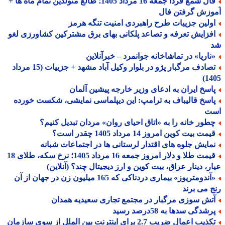
فال شمع فردا جمعه 16 مرداد 1405؛ طالع متولدین تمام ماه ها +
وزش گرفتن فال
ولین جزییات طرح راهبردی امنیت تنگه هرمز
فزایش تعرفه و تصاعد پلکانی بهای برق مشترکین کشاورزی لغو
ناریا» در تماشاخانه جوانمرد – خبرآنلاین
تصادف مرگبار پژو در بلوار وکیل آباد مشهد + جزییات (15 مرداد
14
اسخ ایران به ادعای وزیر خارجه پیشین آلمان
اسخ قالیباف به ترامپ: این دیپلماسی نمایشی، شکست خورده
ت
طور خانه را به «اتاق احیای روان» مردان تبدیل کنیم؟
مت بیت کوین امروز 14 مرداد 1405 چقدر است؟
مایش جلوه های اقتدار لرستانی ها در اجتماعات شبانه
قیمت طلا و دلار امروز جمعه 16 مرداد 1405؛ نرخ سکه، طلای 18
ر، دینار عراق، بیت کوین و ارز دیجیتال چند؟ (آنلاین)
«آندومتریوز» بیماری دردناکی که 165 میلیون زن در جهان از آن
 می برند
تش سوزی مرگبار در مجتمع تجاری سعیدیه همدان
شدگی سدها به 58درصد رسید
تکذیب اعمال ضریب 2.7 برای اینترنت بین الملل از سوی سازمان