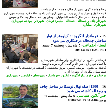
 همام ذاکری، شهردار چاف و چمخاله از پرداخت
ه حقوق و مزایا و عیدی پرسنل شهرداری خبر داد و اضافه کرد: بودجه شهرداری
خاله در سال گذشته 60 میلیارد تومان بود که امسال به 150 و سپس ...
دار چاف و چمخاله
-
چمخاله
-
میلیارد تومان
-
شهردار
-
بودجه شهرداری
-
داری
-
میلیارد
فرماندار لنگرود: 3 کیلومتر از نوار
لی چمخاله درختکاری می شود
نا
-
اجتماعی
-
5 ماه پیش - پنجشنبه 7 اسفند
80943025
1404
اندار لنگرود از درختکاری نوار ساحلی شهرستان
کمک شهرداری خبر داد و گفت: گونه بومی توسکا
کاشته می شود. - یوسف گلشن امروز پنجشنبه، 7 اسفند در نشست با شهرداران
ستان لنگرود، از شهرداران ...
تکاری
-
فرماندار لنگرود
-
لنگرود
-
فرماندار
-
شهرستان
-
کیلومتر
-
شهرداری
1500 اصله نهال توسکا در ساحل چاف
مخاله کاشته می شود
 آنلاین
-
سیاسی
-
6 ماه پیش - پنجشنبه 30
، 13:30
80867748