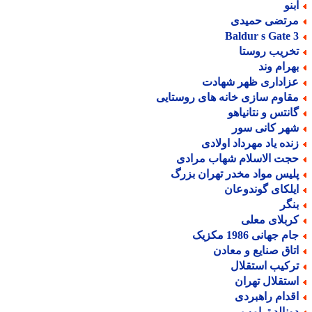
بنو
رتضی حمیدی
Baldur s Gate 
خریب روستا
هرام وند
زاداری ظهر شهادت
قاوم سازی خانه های روستایی
انتس و نتانیاهو
هر کانی سور
نده یاد مهرداد اولادی
جت الاسلام شهاب مرادی
لیس مواد مخدر تهران بزرگ
یلکای گوندوعان
نگر
ربلای معلی
م جهانی 1986 مکزیک
تاق صنایع و معادن
رکیب استقلال
ستقلال تهران
قدام راهبردی
ونالد ترامپ