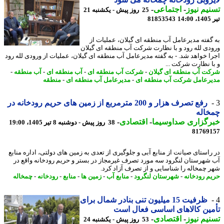
یم نیوز
-
اجتماعی
-
25 روز پیش - یکشنبه 21
1
81853543
گفته مدیرعامل آب منطقه ای گیلان، عملیات از
دی لله رود و با نظارت شرکت آب منطقه ای گیلان
ا خواهد شد. - به گفته مدیرعامل آب منطقه ای گیلان، عملیات از ورودی لله رود
ا نظارت شرکت ...
ت آب منطقه ای گیلان
-
شرکت آب منطقه ای
-
آب منطقه ای
-
آب منطقه
-
رعامل شرکت آب منطقه ای
-
مدیرعامل آب منطقه ای
-
منطقه
رفع تصرف هزار و 200 مترمربع از زمین های حریم رودخانه در
خاله
رگزاری صداوسیما
-
اقتصادی
-
38 روز پیش - دوشنبه 8 تیر 1405، 19:00
81769
راستای صیانت از منابع آبی و جلوگیری از تعدی به زمین های دولتی، اداره منابع
شهرستان لنگرود سه مورد تصرف غیرمجاز در بستر و حریم رودخانه واقع در
 چمخاله را شناسایی و از تصرف آزاد کرد.
م رودخانه
-
شهرستان لنگرود
-
منابع آب
-
زمین ها
-
منابع
-
رودخانه
-
چمخاله
ظرفیت 15 میلیون تنی بنادر شمال برای
ین کالاهای اساسی فعال است
یم نیوز
-
اقتصادی
-
53 روز پیش - یکشنبه 24