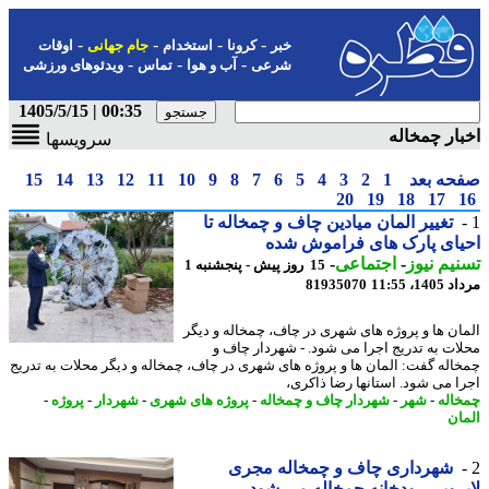
-
-
-
-
خبر
کرونا
استخدام
جام جهانی
اوقات
-
-
-
شرعی
آب و هوا
تماس
ویدئوهای ورزشی
00:35 | 1405/5/15
ار چمخاله
سرویسها
حه بعد
1
2
3
4
5
6
7
8
9
10
11
12
13
14
15
20
19
18
17
تغییر المان میادین چاف و چمخاله تا
ای پارک های فراموش شده
یم نیوز
-
اجتماعی
-
15 روز پیش - پنجشنبه 1
1، 11:55
81935070
ان ها و پروژه های شهری در چاف، چمخاله و دیگر
ات به تدریج اجرا می شود. - شهردار چاف و
اله گفت: المان ها و پروژه های شهری در چاف، چمخاله و دیگر محلات به تدریج
ا می شود. استانها رضا ذاکری،
اله
-
شهر
-
شهردار چاف و چمخاله
-
پروژه های شهری
-
شهردار
-
پروژه
-
ان
شهرداری چاف و چمخاله مجری
روبی رودخانه چمخاله می شود