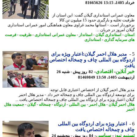
14، 13:15
81665626
ون عمرانی استانداری گیلان گفت: این استان از
ظرفیت تخلیه و بارگیری حدود 15 میلیون تن کالا
وردار است. - استانها محمد غراوی معاون هماهنگی امور عمرانی استانداری
ن امروز در جریان ...
ان
-
استانداری گیلان
-
استاندار
-
معاون عمرانی استانداری
-
ظرفیت
-
فرصت
 سرمایه گذاری
-
استانداری
مدیر هلال احمر گیلان:اعتبار ویژه برای
وگاه بین المللی چاف و چمخاله اختصاص
فت
 آنلاین
-
اقتصادی
-
82 روز پیش - شنبه 26
شت 1405، 13:50
81469849
ر هلال احمر گیلان از اختصاص اعتباری قابل توجه
ی توسعه اردوگاه بین المللی چاف و چمخاله خبر داد. - مدیر هلال احمر
ان:اعتبار ویژه برای اردوگاه بین المللی چاف و چمخاله اختصاص یافت ...
ل احمر گیلان
-
هلال احمر
-
بین المللی
-
اردوگاه
-
چمخاله
-
گیلان
-
جمعیت هلال
ر
اعتبار ویژه برای اردوگاه بین المللی
ف و چمخاله اختصاص یافت
یم نیوز
-
سیاسی
-
84 روز پیش - پنجشنبه 24