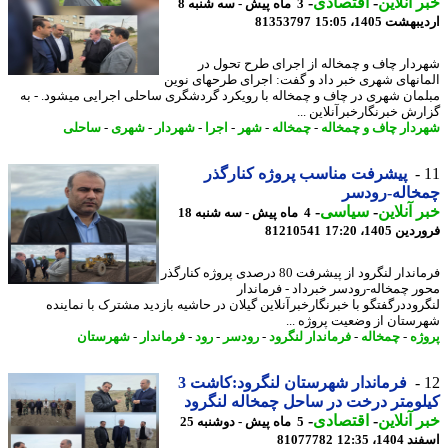
 آنلاین
-
اقتصادی
-
3 ماه پیش - سه شنبه 8
شت 1405، 15:05
81353797
دار چاف و چمخاله از اجرای طرح تحول در
انهای شهری خبر داد و گفت: اجرای طرحهای نوین
مان شهری در چاف و چمخاله با رویکرد گردشگری ساحلی اجرایی میشود. - به
رش خبرنگارخبرآنلاین ...
دار چاف و چمخاله
-
چمخاله
-
شهر
-
اجرا
-
شهردار
-
شهری
-
ساحلی
پیشرفت مناسب پروژه کنارگذر
خاله-رودسر
 آنلاین
-
سیاسی
-
4 ماه پیش - سه شنبه 18
 1405، 17:20
81210541
فرماندار لنگرود از پیشرفت 80 درصدی پروژه کنارگذر
ر چمخاله-رودسر خبرداد - فرماندار
روددرگفتگو با خبرنگارخبرآنلاین گیلان در حاشیه بازدید مشترک با نماینده
ستان از وضعیت پروژه ...
ژه
-
چمخاله
-
فرماندار لنگرود
-
رودسر
-
رود
-
فرماندار
-
شهرستان
فرماندار شهرستان لنگرود:کاشت 3
ومتر درخت در ساحل چمخاله لنگرود
 آنلاین
-
اقتصادی
-
5 ماه پیش - دوشنبه 25
14، 12:35
81077782