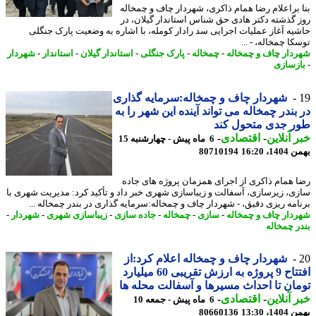
 براعلام رضا همام ذاکری، شهردار چاف و چمخاله
 گذشته دکتر هادی حق شناس استاندار گیلان، در
یه آغاز عملیات اجرایی سد رادار کومله، با اشاره به وضعیت پارک جنگلی
ا چمخاله، - ...
دار چاف و چمخاله
-
چمخاله
-
پارک جنگلی
-
استاندار گیلان
-
استاندار
-
شهردار
زسازی
شهردار چاف و چمخاله:سرمایه گذاری
بندر چمخاله می تواند آینده این شهر را به
ر جدی متحول کند
 آنلاین
-
اقتصادی
-
6 ماه پیش - چهارشنبه 15
، 16:20
80710194
 همام ذاکری از اجرای همزمان پروژه های جاده
ی، زیرسازی، آسفالت و زیباسازی شهری خبر داد و تأکید کرد: مدیریت شهری با
امه ریزی دقیق، - شهردار چاف و چمخاله:سرمایه گذاری در بندر چمخاله ...
دار چاف و چمخاله
-
سازی
-
چمخاله
-
جاده سازی
-
زیباسازی شهری
-
شهردار
-
ر چمخاله
شهردار چاف و چمخاله اعلام کرد:از
افتتاح 9 پروژه به ارزش تقریبی 60 میلیارد
ان تا احداث مسیرها و آسفالت محله ها
 آنلاین
-
اقتصادی
-
6 ماه پیش - جمعه 10
، 13:30
80660136