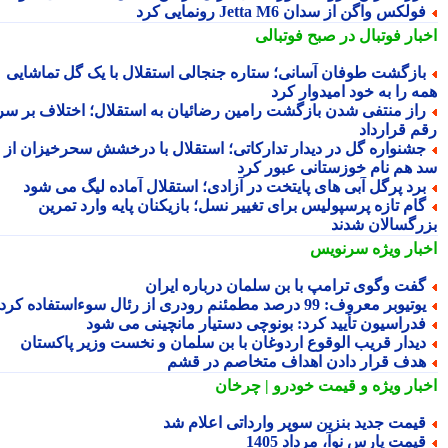
ولکس واگن از سدان Jetta M6 رونمایی کرد
بار فوتبال در صبح فوتبالی
ازگشت طوفان آسانی؛ ستاره جنجالی استقلال با یک گل تماشایی
ه را به خود امیدوار کرد
از منتفی شدن بازگشت رامین رضائیان به استقلال؛ اختلاف بر سر
م قرارداد
شنواره گل در دیدار تدارکاتی؛ استقلال با درخشش سحرخیزان از
 هم نام خوزستانی عبور کرد
رد پرگل آبی های پایتخت در آزادی؛ استقلال آماده لیگ می شود
ام تازه پرسپولیس برای تغییر نسل؛ بازیکنان پایه وارد تمرین
رگسالان شدند
بار ویژه
سرنویس
فت وگوی ترامپ با بن سلمان درباره ایران
تیوبر معروف: 99 درصد مطمئنم رودری از رئال سوءاستفاده کرد
دراسیون تأیید کرد: بونوچی دستیار مانچینی می شود
یدار قریب الوقوع اردوغان با بن سلمان و نخست وزیر پاکستان
دف قرار دادن اهداف متخاصم در قشم
بار ویژه
و قیمت خودرو | چرخان
یمت جدید بنزین سوپر وارداتی اعلام شد
یمت پارس نوآ، مرداد 1405