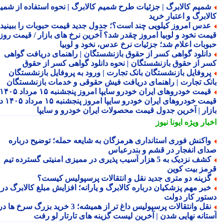
میم کالابرگ | جزئیات طرح شمیم کالابرگ | نحوه استفاده از شمیم
لابرگ و اعتبار خرید
دس امروز کیلویی چند است؟؛ جدول جدید قیمت حبوبات را ببینید /
مت نخود و لوبیا امروز چقدر شد؟ آخرین نرخ های بازار / قیمت روز
وبات اعلام شد؛ جزئیات نرخ عدس، نخود و لوبیا
انلود گواهی کسر از حقوق بازنشستگان | راهنمای دریافت گواهی
ر از حقوق بازنشستگان | نحوه دانلود گواهی کسر از حقوق
روفایل بازنشستگان بانک تجارت | ورود به پروفایل بازنشستگان
نک تجارت | راهنمای دریافت فیش حقوقی و خدمات بازنشستگان
قیمت خودروهای ایران خودرو سایپا امروز پنجشنبه ۱۵ مرداد ۱۴۰۵ |
قیمت خودروهای ایران خودرو سایپا امروز پنجشنبه ۱۵ مرداد ۱۴۰۵ در
زار | آخرین جدول قیمت محصولات ایران خودرو و سایپا
بار ویژه
ایونا نیوز
اکنش فوری استانداری هرمزگان به شایعه حمله؛ توضیح درباره
ای انفجار در قشم و بندرعباس
کشف نزدیک به 5 هزار آسیب پذیری در ممیزی امنیتی گسترده تیم
مز بیت کوین
زینه دو متری جدید نقل و انتقالات پرسپولیس کیست؟
بر مهم پزشکیان درباره کالابرگ و یارانه؛ افزایش مبلغ کالابرگ در
تور کار دولت
نقل وانتقالات پرسپولیس داغ تر از همیشه؛ 3 خرید بزرگ سرخ ها در
تانه نهایی شدن | آخرین لیست گزینه های تارتار لو رفت