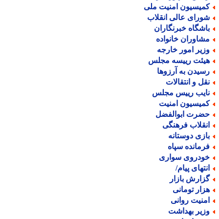
میسیون امنیت ملی
ورای عالی انقلاب
اشگاه خبرنگاران
شاوران خانواده
زیر امور خارجه
یئت رییسه مجلس
سیدن به آرزوها
قل و انتقالات
ایب رییس مجلس
میسیون امنیت
ضرت ابوالفضل
نقلاب فرهنگی
ازی دوستانه
رمانده سپاه
ودروی سواری
نتهای پیام/
زارش بازار
زار تومانی
منیت روانی
زیر بهداشت