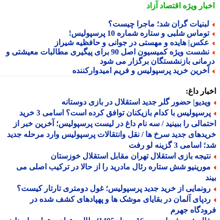
بار ویژه
اقتصاد آزاد
بنیات گران شد؛ ماجرا چیست؟
وماس شلبی و ستاره شماره 10 پرسپولیس!
کس| هایده و مهستی در جوانی و حافظیه شیراز
نشست ویژه کمیسیون اصل 90 برای پیگیری مطالبات معیشتی و
مانی بازنشستگان برگزار می شود
خرین خرید پرسپولیس و فریم امیدوارکننده
ار داغ:
یدیو| حضور گلر جدید استقلال در بازی دوستانه
پرسپولیس با کدام بازیکنان توافق کرده است؟ اسامی 3 خرید
مالی را ببینید / سه نام داغ در لیست پرسپولیس؛ آخرین خبر از
دهای جدید سرخ ها / نقل وانتقالات پرسپولیس وارد مرحله جدید
سامی 3 گزینه لو رفت
تیجه بازی استقلال تهران مقابل استقلال خوزستان
ورینیو شش ستاره رئال مادرید را از حالا در ترکیب اصلی می
د
ونمایی از خرید جدید پرسپولیس؛ غول دومتری تارتار کیست؟
دپای آلمان در بقایای موشک ها و پهپادهای کشف شده در
دگاه جهرم