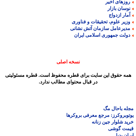
وزهای اخیر
وسان بازار
مار ازدواج
زیر علوم، تحقیقات و فناوری
دیرعامل سازمان آتش نشانی
ولت جمهوری اسلامی ایران
نسخه اصلی
مه حقوق این سایت برای قطره محفوظ است. قطره مسئولیتی
در قبال محتوای مطالب ندارد.
ه باحال مگ
وبروکرز: مرجع معرفی بروکرها
د شلوار جین زنانه
مت گوشی
ان پدیا