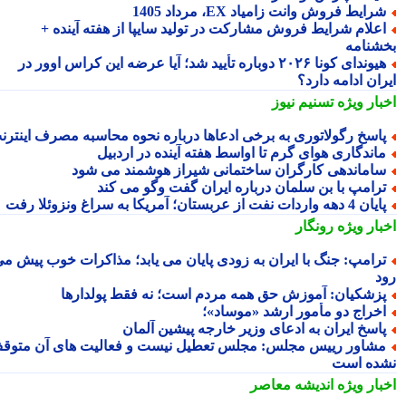
رایط فروش وانت زامیاد EX، مرداد 1405
علام شرایط فروش مشارکت در تولید سایپا از هفته آینده +
شنامه
هیوندای کونا ۲۰۲۶ دوباره تأیید شد؛ آیا عرضه این کراس اوور در
ان ادامه دارد؟
بار ویژه
تسنیم نیوز
اسخ رگولاتوری به برخی ادعاها درباره نحوه محاسبه مصرف اینترنت
اندگاری هوای گرم تا اواسط هفته آینده در اردبیل
اماندهی کارگران ساختمانی شیراز هوشمند می شود
رامپ با بن سلمان درباره ایران گفت وگو می کند
ن 4 دهه واردات نفت از عربستان؛ آمریکا به سراغ ونزوئلا رفت
بار ویژه
رونگار
رامپ: جنگ با ایران به زودی پایان می یابد؛ مذاکرات خوب پیش می
د
زشکیان: آموزش حق همه مردم است؛ نه فقط پولدارها
خراج دو مأمور ارشد «موساد»؛
اسخ ایران به ادعای وزیر خارجه پیشین آلمان
شاور رییس مجلس: مجلس تعطیل نیست و فعالیت های آن متوقف
ده است
بار ویژه
اندیشه معاصر