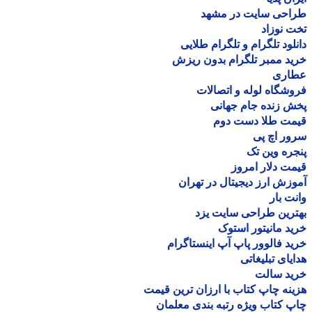
احی سایت در مشهد
 نوزاد
لود تلگرام و تلگرام طلایی
د ممبر تلگرام بدون ریزش
اری
شگاه لوله و اتصالات
 زنده جام جهانی
مت طلا دست دوم
ر اچ پی
ره وین تک
ت دلار امروز
زش ارز دیجیتال در تهران
ت بار
رین طراحی سایت یزد
د مانیتور استوک
د فالوور پاپ آپ اینستاگرام
یای تبلیغاتی
ید سالت
نه چاپ کتاب با ارزان ترین قیمت
 کتاب ویژه رتبه بندی معلمان