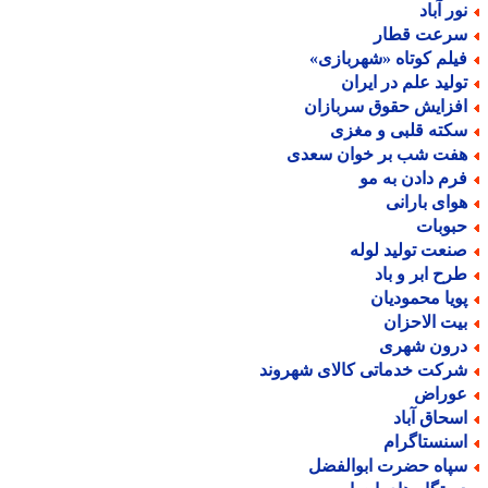
ور آباد
رعت قطار
یلم کوتاه «شهربازی»
ولید علم در ایران
فزایش حقوق سربازان
کته قلبی و مغزی
فت شب بر خوان سعدی
رم دادن به مو
وای بارانی
بوبات
نعت تولید لوله
رح ابر و باد
ویا محمودیان
یت الاحزان
رون شهری
رکت خدماتی کالای شهروند
وراض
سحاق آباد
سنستاگرام
پاه حضرت ابوالفضل