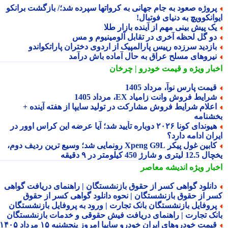
روژه صعود به جام جهانی به کرواتها سپرده شد؛/ بازگشت برانکو
انکوویچ به دنیای فوتبال!
ک پیش بینی مهم از آینده بازار طلا
و گل لحظه آخری در تقابل آلومینیوم و مس
ازدید سرزده رییس پارالمپیک از اردوی دختران پاراتکواندو
یروهای مسلح عراق به حال آماده باش درآمد
بار ویژه
و قیمت خودرو | چرخان
یمت پارس نوآ، مرداد 1405
رایط فروش وانت زامیاد EX، مرداد 1405
علام شرایط فروش مشارکت در تولید سایپا از هفته آینده +
شنامه
هیوندای کونا ۲۰۲۶ دوباره تأیید شد؛ آیا عرضه این کراس اوور در
ان ادامه دارد؟
کابین غول پیکر Xpeng G9L رونمایی شد؛ وسیع ترین ردیف دوم،
ری و شارژ 450 کیلومتر در ۹ دقیقه
بار ویژه
اندیشه معاصر
انلود گواهی کسر از حقوق بازنشستگان | راهنمای دریافت گواهی
ر از حقوق بازنشستگان | نحوه دانلود گواهی کسر از حقوق
روفایل بازنشستگان بانک تجارت | ورود به پروفایل بازنشستگان
نک تجارت | راهنمای دریافت فیش حقوقی و خدمات بازنشستگان
قیمت خودروهای ایران خودرو سایپا امروز پنجشنبه ۱۵ مرداد ۱۴۰۵ |