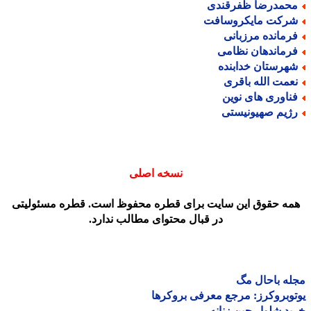
حمدرضا ظفرقندی
رکت مایکروسافت
رمانده مرزبانی
رماندهان نظامی
هرستان خدابنده
عمت الله باقری
ناوری های نوین
ژیم صهیونیستی
نسخه اصلی
مه حقوق این سایت برای قطره محفوظ است. قطره مسئولیتی
در قبال محتوای مطالب ندارد.
ه باحال مگ
وبروکرز: مرجع معرفی بروکرها
د شلوار جین زنانه