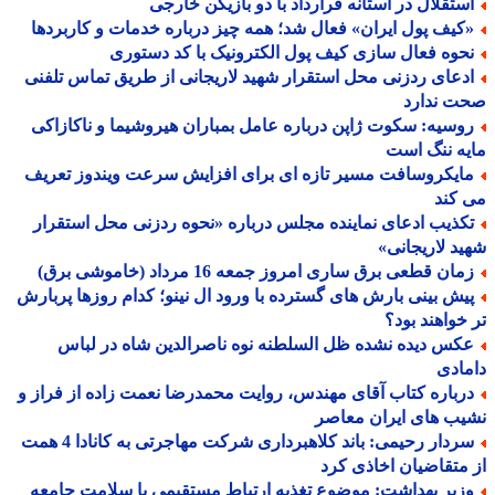
ستقلال در آستانه قرارداد با دو بازیکن خارجی
کیف پول ایران» فعال شد؛ همه چیز درباره خدمات و کاربردها
حوه فعال سازی کیف پول الکترونیک با کد دستوری
دعای ردزنی محل استقرار شهید لاریجانی از طریق تماس تلفنی
ت ندارد
وسیه: سکوت ژاپن درباره عامل بمباران هیروشیما و ناکازاکی
ه ننگ است
ایکروسافت مسیر تازه ای برای افزایش سرعت ویندوز تعریف
کند
کذیب ادعای نماینده مجلس درباره «نحوه ردزنی محل استقرار
د لاریجانی»
ان قطعی برق ساری امروز جمعه 16 مرداد (خاموشی برق)
یش بینی بارش های گسترده با ورود ال نینو؛ کدام روزها پربارش
خواهند بود؟
کس دیده نشده ظل السلطنه نوه ناصرالدین شاه در لباس
ادی
رباره کتاب آقای مهندس، روایت محمدرضا نعمت زاده از فراز و
ب های ایران معاصر
سردار رحیمی: باند کلاهبرداری شرکت مهاجرتی به کانادا 4 همت
متقاضیان اخاذی کرد
زیر بهداشت: موضوع تغذیه ارتباط مستقیمی با سلامت جامعه