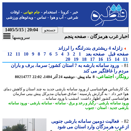
-
-
-
-
خبر
کرونا
استخدام
جام جهانی
اوقات
-
-
-
شرعی
آب و هوا
تماس
ویدئوهای ورزشی
20:04 | 1405/5/15
ار غرب هرمزگان - صفحه پنجم
سرویسها
زلزله 4 ریشتری بندرلنگه را لرزاند
حه قبل
صفحه بعد
1
2
3
4
5
6
7
8
9
10
11
12
20
19
18
17
16
15
14
ورود سامانه بارشه به 7 استان کشور؛ سرما، برف و باران
م را غافلگیر می کند
گار
-
اجتماعی
-
8 ماه پیش - دوشنبه 24 آذر 1404، 22:02
80214777
کارشناس هواشناسی از ورود سامانه بارشی جدید به چند استان و کاهش دمای
 خبر داد. - به گزارش پارسینه ؛ صادق ضیاییان مدیرکل پیش بینی سازمان
شناسی کشور اظهار داشت: امشب با ورود سامانه ...
د سامانه بارشی
-
رگبار و رعد و برق
-
سامانه
-
سامانه بارشی
-
ورود سامانه
شی جدید
-
استان
-
جنوب
فعالیت دومین سامانه بارشی جنوبی
غرب هرمزگان وارد استان می شود