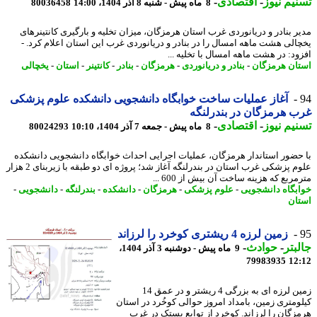
یم نیوز
-
اقتصادی
-
8 ماه پیش - شنبه 8 آذر 1404، 14:00
80036458
ر بنادر و دریانوردی غرب استان هرمزگان، میزان تخلیه و بارگیری کانتینرهای
الی هشت ماهه امسال را در بنادر و دریانوردی غرب این استان اعلام کرد. -
ود: در هشت ماهه امسال با تخلیه ...
ان هرمزگان
-
بنادر و دریانوردی
-
هرمزگان
-
بنادر
-
کانتینر
-
استان
-
یخچالی
آغاز عملیات ساخت خوابگاه دانشجویی دانشکده علوم پزشکی
 هرمزگان در بندرلنگه
یم نیوز
-
اقتصادی
-
8 ماه پیش - جمعه 7 آذر 1404، 10:10
80024293
حضور استاندار هرمزگان، عملیات اجرایی احداث خوابگاه دانشجویی دانشکده
علوم پزشکی غرب استان در بندرلنگه آغاز شد؛ پروژه ای دو طبقه با زیربنای 2 هزار
ربع که هزینه ساخت آن بیش از 600 ...
بگاه دانشجویی
-
علوم پزشکی
-
هرمزگان
-
دانشکده
-
بندرلنگه
-
دانشجویی
-
ان
زمین لرزه 4 ریشتری کوخرد را لرزاند
بتر
-
حوادث
-
9 ماه پیش - دوشنبه 3 آذر 1404،
79983935
12
زمین لرزه ای به بزرگی 4 ریشتر و در عمق 14
ومتری زمین، بامداد امروز حوالی کوخُرد در استان
زگان را لرزاند. کوخرد از توابع بستک در غرب