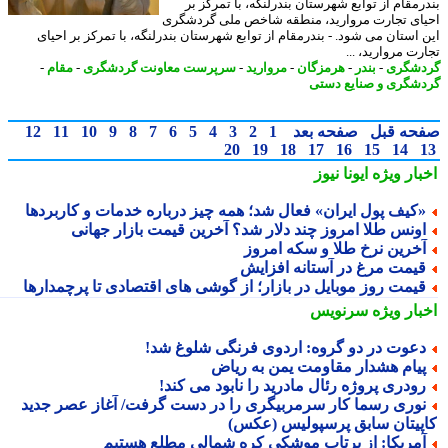
رمقام از توابع شهرستان بندرلنگه، با تمرکز بر
ای تجارت مروارید، منطقه شاخص ملی گردشگری
 استان می شود. - بندرمقام از توابع شهرستان بندرلنگه، با تمرکز بر احیای
ت مروارید، ...
شگری
-
بندر
-
هرمزگان
-
مروارید
-
سرپرست معاونت گردشگری
-
مقام
-
شگری و صنایع دستی
حه قبل
صفحه بعد
1
2
3
4
5
6
7
8
9
10
11
12
20
19
18
17
16
15
14
بار ویژه
ایونا نیوز
کیف پول ایران» فعال شد؛ همه چیز درباره خدمات و کاربردها
ونس طلا امروز چند دلار شد؟ آخرین قیمت بازار جهانی
خرین نرخ طلا و سکه امروز
یمت مرغ در آستانه افزایش
یمت روز موبایل در بازار؛ از گوشی های اقتصادی تا پرچمدارها
بار ویژه
سرنویس
عوت در دو گروه: اردوی فرنگی شلوغ شد!
یام هشدار مقاومت یمن به ریاض
ودری پروژه رئال مادرید را نابود می کند!
وری رسما کار سرمربیگری را در دست گرفت/ آغاز عصر جدید
پیتان سابق پرسپولیس (عکس)
مریکا: از پرتاب موشکی کره شمالی مطلع هستیم