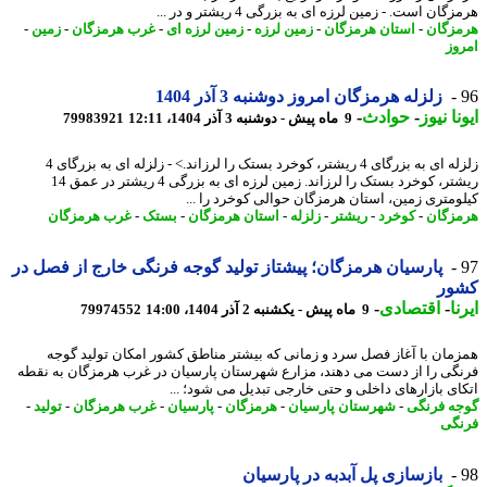
گان است. - زمین لرزه ای به بزرگی 4 ریشتر و در ...
زگان
-
استان هرمزگان
-
زمین لرزه
-
زمین لرزه ای
-
غرب هرمزگان
-
زمین
-
وز
زلزله هرمزگان امروز دوشنبه 3 آذر 1404
نا نیوز
-
حوادث
-
9 ماه پیش - دوشنبه 3 آذر 1404، 12:11
79983921
زلزله ای به بزرگای 4 ریشتر، کوخرد بستک را لرزاند.> - زلزله ای به بزرگای 4
ریشتر، کوخرد بستک را لرزاند. زمین لرزه ای به بزرگی 4 ریشتر در عمق 14
ومتری زمین، استان هرمزگان حوالی کوخرد را ...
زگان
-
کوخرد
-
ریشتر
-
زلزله
-
استان هرمزگان
-
بستک
-
غرب هرمزگان
پارسیان هرمزگان؛ پیشتاز تولید گوجه فرنگی خارج از فصل در
ور
ا
-
اقتصادی
-
9 ماه پیش - یکشنبه 2 آذر 1404، 14:00
79974552
مان با آغاز فصل سرد و زمانی که بیشتر مناطق کشور امکان تولید گوجه
گی را از دست می دهند، مزارع شهرستان پارسیان در غرب هرمزگان به نقطه
ای بازارهای داخلی و حتی خارجی تبدیل می شود؛ ...
ه فرنگی
-
شهرستان پارسیان
-
هرمزگان
-
پارسیان
-
غرب هرمزگان
-
تولید
-
گی
بازسازی پل آبدبه در پارسیان