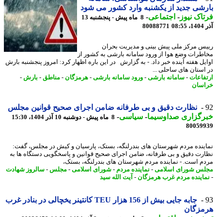
شی جدید از یکشنبه وارد کشور می شود
اک نیوز
-
اجتماعی
-
8 ماه پیش - پنجشنبه 13
08
80088771
س مرکز ملی پیش بینی و مدیریت بحران
طرات وضع هوا از ورود سامانه بارشی به کشور از
یل هفته آینده خبر داد. - به گزارش در این باره اظهار کرد: امروز پنجشنبه بارش
استان های ساحلی ...
فاعات
-
سامانه بارشی
-
ورود سامانه بارشی
-
هرمزگان
-
مناطق
-
بارش
-
سان
نظارت دقیق و بی طرفانه ضامن اجرای صحیح قوانین مجلس
رگزاری صداوسیما
-
سیاسی
-
8 ماه پیش - دوشنبه 10 آذر 1404، 15:30
80059
ینده مردم شهرستان های بندرلنگه، بستک، پارسیان و کیش در مجلس، گفت:
رت دقیق و بی طرفانه، ضامن اجرای صحیح قوانین و پاسخگویی دستگاه ها به
م است. - نماینده مردم شهرستان های بندرلنگه، بستک،
س شورای اسلامی
-
نماینده مردم
-
شورای اسلامی
-
مجلس
-
سالروز شهادت
اینده مردم غرب هرمزگان
-
آیت الله سید
جابه جایی بیش از 156 هزار TEU کانتینر یخچالی در بنادر غرب
مزگان