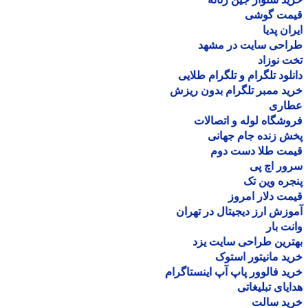
مت گوشی
ان پدیا
احی سایت در مشهد
 نوزاد
لود تلگرام و تلگرام طلایی
د ممبر تلگرام بدون ریزش
اری
شگاه لوله و اتصالات
 زنده جام جهانی
مت طلا دست دوم
ر اچ پی
ره وین تک
ت دلار امروز
زش ارز دیجیتال در تهران
ت بار
رین طراحی سایت یزد
د مانیتور استوک
د فالوور پاپ آپ اینستاگرام
یای تبلیغاتی
ید سالت