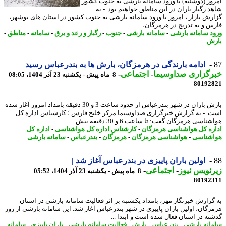
وز (دوشنبه) با ورود سامانه بارشی به جنوب کشور
د رگبار باران در این مناطق خواهیم بود. - به
رش بازار ، امروز با ورود سامانه بارشی به جنوب کشور در استان های بوشهر،
س و به تدریج در هرمزگان،
د سامانه بارشی
-
سامانه بارشی
-
جنوب
-
رگبار و رعد و برق
-
سامانه
-
مناطق
-
ش
ادامه بارندگی در هرمزگان، بارش ها به بندرعباس رسید
رگزاری صداوسیما
-
اجتماعی
-
8 ماه پیش - یکشنبه 23 آذر 1404، 08:05
80192
بارش باران در شهر بندرعباس از حدود ساعت 3 و 30 دقیقه بامداد امروز آغاز شده
. - به گزارش خبرگزاری صداوسیما مرکز خلیج فارس ؛ کارشناس اداره کل
اسی هرمزگان گفت: تا ساعت 6 و 30 دقیقه بیش ...
ره کل هواشناسی هرمزگان
-
کارشناس اداره کل هواشناسی
-
اداره کل
شناسی
-
هواشناسی هرمزگان
-
هرمزگان
-
بندرعباس
-
سامانه بارشی
اولین باران پاییزی در بندرعباس آغاز شد |
نویس نیوز
-
اجتماعی
-
8 ماه پیش - یکشنبه 23 آذر 1404، 05:52
80192
گزارش خبرنگار مهر، بامداد یکشنبه بر اثر فعالیت سامانه بارشی در استان
زگان، اولین باران پاییزی در شهر بندرعباس آغاز شد. این سامانه بارشی از روز
ته در استان فعال شده است و ابتدا ...
انه بارشی
-
بندرعباس
-
بارش
-
فعالیت سامانه بارشی
-
باران پاییزی
-
سامانه