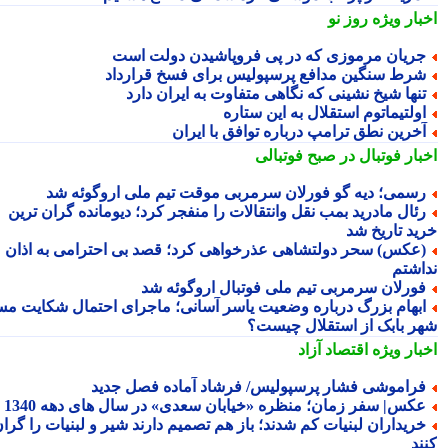
بار ویژه
روز نو
ریان مرموزی که در پی فروپاشیدن دولت است
رط سنگین مدافع پرسپولیس برای فسخ قرارداد
نها شیخ نشینی که نگاهی متفاوت به ایران دارد
ولتیماتوم استقلال به این ستاره
خرین نطق ترامپ درباره توافق با ایران
بار فوتبال در صبح فوتبالی
سمی؛ دیه گو فورلان سرمربی موقت تیم ملی اروگوئه شد
ئال مادرید بمب نقل وانتقالات را منفجر کرد؛ دیومانده گران ترین
ید تاریخ شد
عکس) سحر دولتشاهی عذرخواهی کرد؛ قصد بی احترامی به اذان
اشتم
ورلان سرمربی تیم ملی فوتبال اروگوئه شد
بهام بزرگ درباره وضعیت یاسر آسانی؛ ماجرای احتمال شکایت مس
ر بابک از استقلال چیست؟
بار ویژه
اقتصاد آزاد
راموشی فشار پرسپولیس/ فرشاد آماده فصل جدید
کس| سفر زمان؛ منظره «خیابان سعدی» در سال های دهه 1340
ریداران لبنیات کم شدند؛ باز هم تصمیم دارند شیر و لبنیات را گران
ند