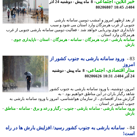
 آنلاین
-
اجتماعی
-
8 ماه پیش - دوشنبه 24 آذر
80206807
1404
بعد ازظهر امروز و امشب دومین سامانه بارشی
بی از غرب هرمزگان وارد استان می شود و سبب
ایداری جوی ودریایی خواهد شد. - فعالیت دومین سامانه بارشی جنوبی از غرب
زگان وارد استان ...
انه بارشی
-
غرب هرمزگان
-
سامانه
-
هرمزگان
-
استان
-
ناپایداری جوی
-
ش
ورود سامانه بارشی به جنوب کشور از
وز
ر اقتصادی
-
اجتماعی
-
8 ماه پیش - دوشنبه
80206626
وز، دوشنبه، با ورود سامانه بارشی به جنوب کشور
د رگبار باران در این مناطق خواهیم بود. - به
رش مدار اقتصادی ، از سازمان هواشناسی، امروز با ورود سامانه بارشی به
ب کشور در استان ...
د سامانه بارشی
-
سامانه بارشی
-
جنوب
-
رگبار و رعد و برق
-
سامانه
-
مناطق
-
ش
سامانه بارشی به جنوب کشور رسید/ افزایش بارش ها در راه
ت!