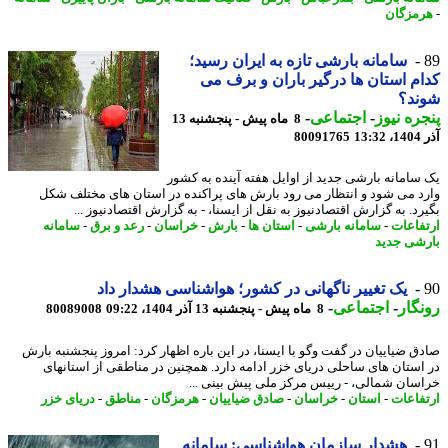
مزگان
سامانه بارشی تازه به ایران رسید؛
م استان ها درگیر باران و برف می
ند؟
ره نیوز
-
اجتماعی
-
8 ماه پیش - پنجشنبه 13
13
80091765
سامانه بارشی جدید از اوایل هفته آینده به کشور
د می شود و انتظار می رود بارش های پراکنده در استان های مختلف شکل
د. به گزارش اقتصادنیوز به نقل از ایسنا، - به گزارش اقتصادنیوز ...
فاعات
-
سامانه بارشی
-
استان ها
-
بارش
-
خراسان
-
رعد و برق
-
سامانه
شی جدید
یک تغییر ناگهانی در کشور؛ هواشناسی هشدار داد
گار
-
اجتماعی
-
8 ماه پیش - پنجشنبه 13 آذر 1404، 09:22
80089008
ق ضیاییان در گفت وگو با ایسنا، در این باره اظهار کرد: امروز پنجشنبه بارش
استان های ساحلی دریای خزر ادامه دارد. همچنین در مناطقی از استانهای
سان شمالی، - رییس مرکز ملی پیش بینی ...
فاعات
-
استان
-
خراسان
-
صادق ضیاییان
-
هرمزگان
-
مناطق
-
دریای خزر
هشدار سازمان هواشناسی: سامانه