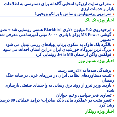
عرفی سایت ارزیکو؛ انتخابی آگاهانه برای دسترسی به اطلاعات
زار و خدمات ارزی
رمربی پرسپولیس و تماس با برانکو و یحیی!
بار ویژه
تک ناک
رخودروی ۲.۵ میلیون دلاری Blackbird هنسی رونمایی شد + تصویر
گوشی M8 Power پوکو با باتری ۸۰۰۰ میلی آمپرساعتی معرفی شد
تصویر
الگرد بلک هاوک به سکوی پرتاب پهپادهای رزمی تبدیل می شود
زرگ ترین نیروگاه خورشیدی ایران در این استان احداث می شود
ولکس واگن از سدان Jetta M6 رونمایی کرد
بار ویژه
تسنیم نیوز
رشدگی سدها به 58درصد رسید
ثبیت دستاوردهای نظامی ایران در مرزهای غربی در سایه جنگ
ضان
ازدید وزیر نیرو از روند برق رسانی به واحدهای صنعتی بازسازی
ه
ساوی فجر سپاسی و تیم جوانان
تغییر مثبت در عملکرد مالی بانک صادرات/ درآمد عملیاتی 80 درصد
د کرد
بار ویژه
رونگار