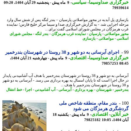
رگزاری صداوسیما
-
سیاسی
-
9 ماه پیش - پنجشنبه 29 آبان 1404، 09:20
79939
سازی پل آبدبه در محور مواصلاتی پارسیان – بندر لنگه پس از شش سال وارد
له اجرایی شد. - به گزارش خبرگزاری صدا و سیما مرکز خلیج فارس؛ نماینده
 هرمزگان در مجلس شورای اسلامی گفت:برای ...
ر مواصلاتی
-
پارسیان
-
نماینده غرب هرمزگان
-
بندر لنگه
-
مجلس شورای
امی
-
مواصلاتی
-
بازسازی
اجرای آبرسانی به دو شهر و 38 روستا در شهرستان بندرخمیر
رگزاری صداوسیما
-
اقتصادی
-
9 ماه پیش - چهارشنبه 21 آبان 1404،
79857253
08
آبرسانی به دو شهر و 38 روستا در شهرستان بندرخمیر با هدف آب آشامیدنی پایدار
حال اجرا است که تا پایان امسال به بهره برداری می رسد. - آبرسانی به دو شهر
رخمیر
-
شهرستان
-
بهره برداری
-
آبرسانی
-
آب آشامیدنی
-
اجرا
-
خط انتقال
1
بندر مقام، منطقه شاخص ملی
دشگری هرمزگان می شود
 آنلاین
-
اقتصادی
-
9 ماه پیش - یکشنبه 18
10:05
79825182