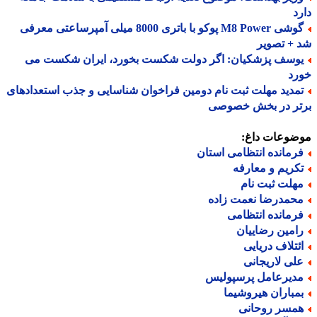
د
گوشی M8 Power پوکو با باتری 8000 میلی آمپرساعتی معرفی
+ تصویر
وسف پزشکیان: اگر دولت شکست بخورد، ایران شکست می
رد
مدید مهلت ثبت نام دومین فراخوان شناسایی و جذب استعدادهای
تر در بخش خصوصی
ضوعات داغ:
رمانده انتظامی استان
کریم و معارفه
هلت ثبت نام
حمدرضا نعمت زاده
رمانده انتظامی
امین رضاییان
ئتلاف دریایی
لی لاریجانی
دیرعامل پرسپولیس
مباران هیروشیما
مسر روحانی