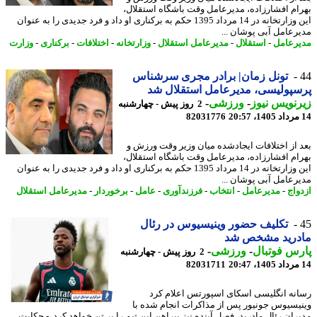
ام افشارزاده، مدیرعامل وقت باشگاه استقلال،
این وزارتخانه در 14 مرداد 1395 حکم به برکناری او داد و فرد جدیدی را به عنوان
رعامل آبی پوشان ...
رعامل
-
استقلال
-
مدیرعامل استقلال
-
وزارتخانه
-
اختلافات
-
برکناری
-
وزارت
تونل زمان| برادر مجری سرشناس
پولیسی، مدیرعامل استقلال شد
نویس نیوز
-
ورزشی
-
2 روز پیش - چهارشنبه
82031776
 از اختلافات ایجادشده میان وزیر وقت ورزش و
ام افشارزاده، مدیرعامل وقت باشگاه استقلال،
این وزارتخانه در 14 مرداد 1395 حکم به برکناری او داد و فرد جدیدی را به عنوان
رعامل آبی پوشان ...
واج
-
مدیرعامل
-
انتخاب
-
فرزندآوری
-
عامل
-
برخوردار
-
مدیرعامل استقلال
تکلیف حضور وینیسیوس در رئال
درید مشخص شد
س فوتبال
-
ورزشی
-
2 روز پیش - چهارشنبه
82031711
نه انگلیسی اسکای اسپورتس اعلام کرد
یسیوس جونیور پس از مذاکرات انجام شده با
ران رئال مادرید، فصل آینده نیز پیراهن این تیم را بر تن خواهد کرد. - حکایت