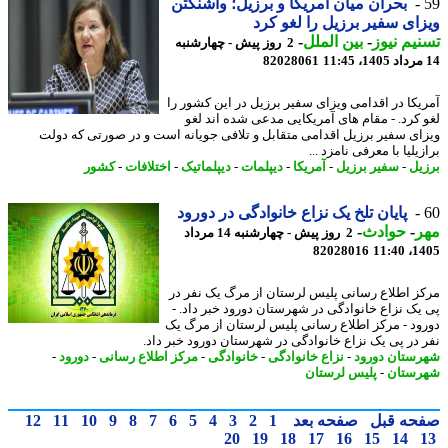
بحران میان آمریکا و برزیل؛ واشنگتن
ای سفیر برزیل را لغو کرد
یم نیوز
-
بین الملل
-
2 روز پیش - چهارشنبه
82028061
یکا در اقدامی ویزای سفیر برزیل در این کشور را
 کرد. - مقام های آمریکایی مدعی شده اند لغو
ای سفیر برزیل اقدامی متقابل و تلافی جویانه است و در صورتی که دولت
یلیا با معرفی نامزد ...
یل
-
سفیر برزیل
-
آمریکا
-
دیپلمات
-
دیپلماتیک
-
اختلافات
-
کشور
پایان تلخ یک نزاع خانوادگی در دورود
ر
-
حوادث
-
2 روز پیش - چهارشنبه 14 مرداد
82028016
1405
ز اطلاع رسانی پلیس لرستان از مرگ یک نفر در
یک نزاع خانوادگی در شهرستان دورود خبر داد. -
ود - مرکز اطلاع رسانی پلیس لرستان از مرگ یک
 در پی یک نزاع خانوادگی در شهرستان دورود خبر داد.
ستان دورود
-
نزاع خانوادگی
-
خانوادگی
-
مرکز اطلاع رسانی
-
دورود
-
ستان
-
پلیس لرستان
حه قبل
صفحه بعد
1
2
3
4
5
6
7
8
9
10
11
12
20
19
18
17
16
15
14