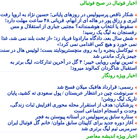
بار فوتبال در صبح فوتبالی
کار ناقص پرسپولیس در روزهای پایانی؛ حسین نژاد به اروپا رفت،
ی و رزاق پور در هاله ای از ابهام، قربانی ۴۸ ساعت مهلت دارد!
قوط یا انتخاب هوشمندانه؟ مجتبی جباری از استقلال و مس
سنجان به لیگ یک رسید!
ش سال بعد، دادگاه مارادونا فریاد زد؛ «از تخت بلند نمی شد، غذا
ی خورد و هیچ کس اقدامی نمی کرد!»
یوکاسل پنجره را به روی منچستریونایتد بست؛ لوئیس هال در سنت
مز پارک ماندنی شد
تمرین نهایی رویایی خیبر؛ ۴ گل در آخرین تدارکات، لیگ برتر به
تقبال شاگردان کمالوند میرود!
بار ویژه
رونگار
سمی: قرارداد هافبک میلان فسخ شد
رنوشت چین در انتظار عربستان / پول سعودی ته کشید، پایان
ریک لیگ روشن!
زشکیان: هدف از استقرار محله محوری افزایش ثبات زندگی،
دت و انسجام اجتماعی است
تاره سابق پرسپولیس در آستانه پیوستن به فجر
غاز دوره جدید برای کاپیتان سابق ملوان/ خانم گل فوتبال ایران
مربی تیم لیگ برتری شد
بار ویژه
اندیشه معاصر