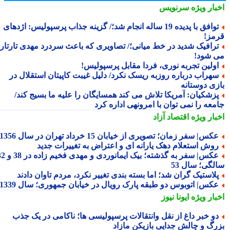
بار ویژه
سرنویس
توافق با پدیده 19 ساله انجام شد؛/ گزینه جذاب پرسپولیس: اژدهای
مز!
رافیک شدید در خط میانی؛/ تصاویری که باعث سردرد مهدی تارتار
 شود!
ولین تجربه نوری، فردا مقابل پرسپولیس!
هراب درباره روزبه ریسک نکرد/ دلیل غیبت کاپیتان استقلال در
زی دوستانه
زشکیان: آمریکا تلاش می کند همسایگان را علیه ما بسیج کند/
معه را نمی توان با امرونهی اداره کرد
بار ویژه
اقتصاد آزاد
کس| سفر زمان؛ تصویری از خیابان 15 خرداد تهران در سال 1356
وش استعلام دهک یارانه ای و اعتراض به تغییرات جدید
عکس| سفر به گذشته؛ بیک ایمانوردی و مهدی فخیم زاده در 38 و 32
لگی؛ سال 53
لاستیک گران شد؛ اما بسته بندی تغییر نکرد، مردم تاوان دادند
کس| اتوبوس دو طبقه پارک رویال در خیابان جمهوری؛ سال 1339
بار ویژه
ایونا نیوز
و خبر داغ از نقل وانتقالات پرسپولیسی ها؛ ناکامی در یک جذب
رگ و چالش جدایی بازیکن مازاد