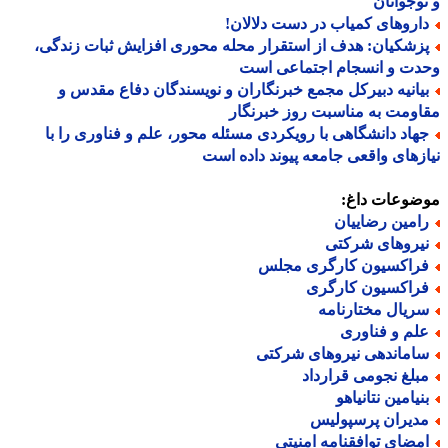
وجوانان
اروهای کمیاب در دست دلالان!
زشکیان: هدف از استقرار محله محوری افزایش ثبات زندگی،
دت و انسجام اجتماعی است
یانیه دبیرکل مجمع خبرنگاران و نویسندگان دفاع مقدس و
ومت به مناسبت روز خبرنگار
هاد دانشگاهی با رویکردی مسئله محور، علم و فناوری را با
زهای واقعی جامعه پیوند داده است
ضوعات داغ:
امین رضاییان
یروهای شرکتی
راکسیون کارگری مجلس
راکسیون کارگری
ریال مختارنامه
لم و فناوری
اماندهی نیروهای شرکتی
بلغ نجومی قرارداد
نیامین نتانیاهو
دیران پرسپولیس
مضای توافقنامه امنیتی