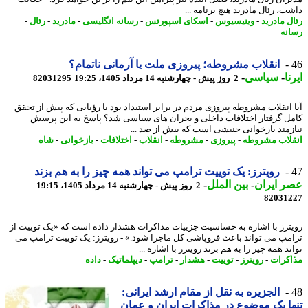
ت، رئال مادرید هیچ برنامه ...
ل مادرید
-
وینیسیوس
-
اسکای اسپورتس
-
رسانه انگلیسی
-
مادرید
-
رئال
-
نه
انقلاب مشروطه؛ پیروزی ملت یا آرمانی ناتمام؟
ا
-
سیاسی
-
2 روز پیش - چهارشنبه 14 مرداد 1405، 19:25
82031295
 انقلاب مشروطه پیروزی مردم در برابر استبداد بود یا رؤیایی که پیش از تحقق
ل گرفتار اختلافات داخلی و بحران های سیاسی شد؟ پاسخ به این پرسش
زمند بازخوانی جنبشی است که بیش از صد ...
لاب مشروطه
-
پیروزی
-
مشروطه
-
انقلاب
-
اختلافات
-
بازخوانی
-
شاه
رویترز: یک توییت ترامپ می تواند همه چیز را به هم بزند
 ایران
-
بین الملل
-
2 روز پیش - چهارشنبه 14 مرداد 1405، 19:15
82031
ترز با اشاره به حساسیت جزییات مذاکرات هشدار داده است که «یک توییت از
مپ می تواند باعث فروپاشی کل ماجرا شود.» - رویترز: یک توییت ترامپ می
د همه چیز را به هم بزند رویترز با اشاره ...
کرات
-
رویترز
-
توییت
-
هشدار
-
ترامپ
-
دیپلماتیک
-
داده
الجزیره به نقل از مقام ارشد ایرانی:
ا یک موضوع در مذاکرات ایران و عمان