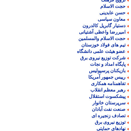
جت الاسلام
سن عابدینی
عاون سیاسی
ستیار گابریل کالدرون
میررضا واعظی آشتیانی
جت الاسلام والمسلمین
یم های فولاد خوزستان
ضو هیئت علمی دانشگاه
رکت توزیع نیروی برق
ایگاه امداد و نجات
ازیکنان پرسپولیس
ییس جمهور آمریکا
فاهمنامه همکاری
هبر معظم انقلاب
یشکسوت استقلال
رپرستان خانوار
نعت نفت آبادان
صادف زنجیره ای
وزیع نیروی برق
هادهای حمایتی