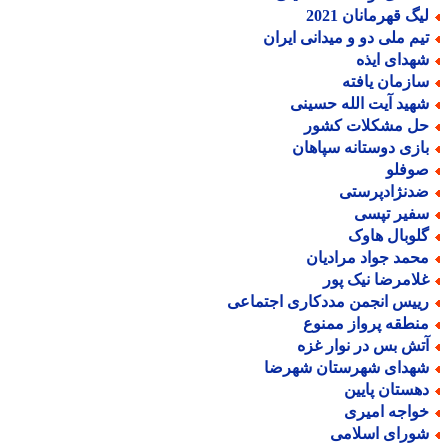
یگ قهرمانان 2021
یم ملی دو و میدانی ایران
هدای ایذه
ازمان یافته
هید آیت الله حسینی
ل مشکلات کشور
ازی دوستانه سپاهان
وفلو
دنژادپرستی
فیر تپسی
لوبال هاوک
حمد جواد مرادیان
لامرضا نیک پور
ییس انجمن مددکاری اجتماعی
نطقه پرواز ممنوع
تش بس در نوار غزه
هدای شهرستان شهرضا
هستان پایین
واجه امیری
ورای اسلامی