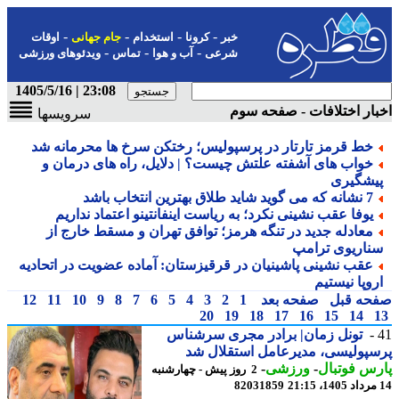
-
-
-
-
خبر
کرونا
استخدام
جام جهانی
اوقات
-
-
-
شرعی
آب و هوا
تماس
ویدئوهای ورزشی
23:08 | 1405/5/16
ار اختلافات - صفحه سوم
سرویسها
خط قرمز تارتار در پرسپولیس؛ رختکن سرخ ها محرمانه شد
خواب های آشفته علتش چیست؟ | دلایل، راه های درمان و
یشگیری
7 نشانه که می گوید شاید طلاق بهترین انتخاب باشد
یوفا عقب نشینی نکرد؛ به ریاست اینفانتینو اعتماد نداریم
معادله جدید در تنگه هرمز؛ توافق تهران و مسقط خارج از
ناریوی ترامپ
عقب نشینی پاشینیان در قرقیزستان: آماده عضویت در اتحادیه
روپا نیستیم
حه قبل
صفحه بعد
1
2
3
4
5
6
7
8
9
10
11
12
20
19
18
17
16
15
14
تونل زمان| برادر مجری سرشناس
پولیسی، مدیرعامل استقلال شد
س فوتبال
-
ورزشی
-
2 روز پیش - چهارشنبه
82031859