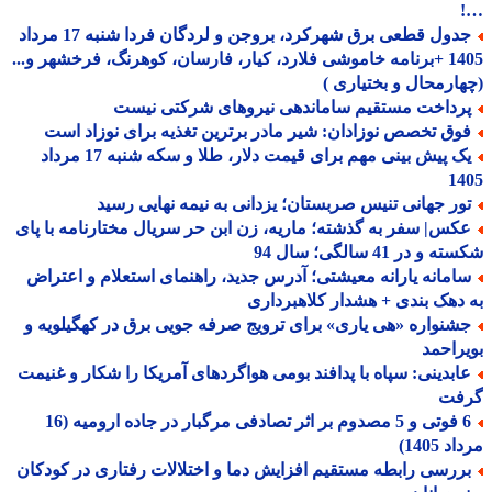
جدول قطعی برق شهرکرد، بروجن و لردگان فردا شنبه 17 مرداد
1405 +برنامه خاموشی فلارد، کیار، فارسان، کوهرنگ، فرخشهر و...
ارمحال و بختیاری )
رداخت مستقیم ساماندهی نیروهای شرکتی نیست
وق تخصص نوزادان: شیر مادر برترین تغذیه برای نوزاد است
یک پیش بینی مهم برای قیمت دلار، طلا و سکه شنبه 17 مرداد
14
ور جهانی تنیس صربستان؛ یزدانی به نیمه نهایی رسید
کس| سفر به گذشته؛ ماریه، زن ابن حر سریال مختارنامه با پای
و در 41 سالگی؛ سال 94
امانه یارانه معیشتی؛ آدرس جدید، راهنمای استعلام و اعتراض
دهک بندی + هشدار کلاهبرداری
شنواره «هی یاری» برای ترویج صرفه جویی برق در کهگیلویه و
راحمد
ابدینی: سپاه با پدافند بومی هواگردهای آمریکا را شکار و غنیمت
فت
6 فوتی و 5 مصدوم بر اثر تصادفی مرگبار در جاده ارومیه (16
 1405)
ررسی رابطه مستقیم افزایش دما و اختلالات رفتاری در کودکان