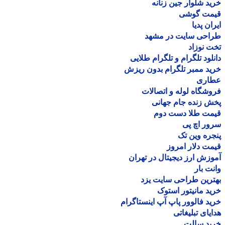
د شلوار جین زنانه
مت گوشی
ان پدیا
احی سایت در مشهد
 نوزاد
لود تلگرام و تلگرام طلایی
د ممبر تلگرام بدون ریزش
اری
شگاه لوله و اتصالات
 زنده جام جهانی
مت طلا دست دوم
ر اچ پی
ره وین تک
ت دلار امروز
زش ارز دیجیتال در تهران
ت بار
رین طراحی سایت یزد
د مانیتور استوک
د فالوور پاپ آپ اینستاگرام
یای تبلیغاتی
ید سالت