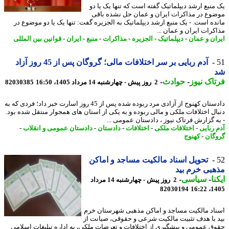
منبع ارشد دیپلماتیک گفته است که تنها یک یا دو
وع در مذاکرات ایران و عمان حل نشده باقی
ده است. - یک منبع ارشد دیپلماتیک به الجزیره گفت: تنها یک یا دو موضوع در
کرات ایران و عمان ...
ان و عمان
-
دیپلماتیک
-
الجزیره
-
مذاکرات
-
منبع
-
ایران
-
قوانین بین المللی
آدم ربایی بر سر اختلافات مالی؛ گروگان پس از 45 روز آزاد
اک نیوز
-
حوادث
-
2 روز پیش - چهارشنبه 14 مرداد 1405، 16:50
82030385
دادستان کهنوج از آزادی مرد ربوده شده پس از 45 روز اسارت خبر داد؛ فردی که به
ال اختلافات ملکی و مالی ربوده و به یکی از استان های همجوار منتقل شده بود.
ه گزارش فرتاک نیوز ، دادستان عمومی ...
 ربایی
-
اختلافات ملکی
-
اختلافات
-
دادستان
-
دادستان عمومی و انقلاب
-
گان
-
کهنوج
تحویل اسناد مالکیت مساجد و اماکن
بی خرم بید
نا
-
سیاسی
-
2 روز پیش - چهارشنبه 14 مرداد
82030194
1405
اد مالکیت مساجد و اماکن مذهبی شهرستان خرم
 با هدف تثبیت مالکیت شرعی و حقوقی، صیانت از
ق عمومی و پیشگیری از اختلافات و تعرضات ملکی، به اداره تبلیغات اسلامی