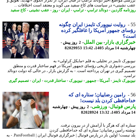
سی مواضع اخیر دونالد ترامپ در قبال ایران، از تکرار الگوی «تهدید، تعویق و
 نشینی» در سیاست های کاخ سفید می گوید و معتقد است اختلافات ...
نامه گاردین
-
دونالد ترامپ
-
ترامپ
-
ایران
-
روز
-
عقب نشینی
-
کاخ سفید
روایت نیویورک تایمز: ایران چگونه
ای جمهور آمریکا را غافلگیر کرده
ت؟
گزاری بازار
-
بین الملل
-
2 روز پیش -
14 مرداد 1405، 15:42
82029953
یورک تایمز در تحلیلی به قلم «مایکل کراولی» به
سی دشواری تاریخی رؤسای جمهور آمریکا در فهم ساختار قدرت و منطق
یم گیری در تهران پرداخته است. - به گزارش بازار ، در حالی که دولت دونالد
مپ،
یورک تایمز
-
آمریکا
-
جمهور
-
نیویورک
-
ساختار قدرت
-
ایران
-
تصمیم گیری
رامین رضاییان؛ ستاره ای که
حافظی کردن بلد نیست!
س فوتبال
-
ورزشی
-
2 روز پیش - چهارشنبه
82028924
ره ای که هرگز با آرامش از در بیرون نرفت.
ته رامین رضاییان؛ ستاره ای که خداحافظی کردن
بلد نیست! اولین بار در پارس فوتبال | خبرگزاری فوتبال ایران | ParsFootball. - به