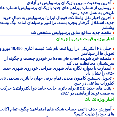
خرین وضعیت تمرین بازیکنان پرسپولیس در آزادی
ونمایی از شماره پیراهن های جدید بازیکنان پرسپولیس؛ شماره های
ریخی به نسل جدید رسید
خرین اخبار نقل وانتقالات فوتبال ایران؛ پرسپولیس به دنبال خرید
ید، استقلال گرفتار پنجره بسته، تراکتور و سپاهان آماده لیگ بیست
شم
قصد جدید مدافع سابق پرسپولیس مشخص شد
بار ویژه
و قیمت خودرو | چرخان
جیلی E2 الکتریکی در اروپا ثبت نام شد؛ قیمت آغازی 19,490 یورو و
ویل ها از سپتامبر
منطقه خرد شونده (crumple zone) در خودرو چیست و چگونه از
نشینان محافظت می کند
سمارت با دیواره نگاره های شهری طراحی خودروی شهری جدید
تحویل نخستین کامیون معدنی تمام برقی جهان با باتری سدیمی 676
لووات ساعتی در چین
پتنت های جدید BYD برای باتری حالت جامد دو الکترولیتی؛ حرکت
سمت تولید آزمایشی در 2027
بار ویژه
تک ناک
موزش حذف دائمی حساب شبکه های اجتماعی؛ چگونه تمام اکانت
ی خود را دیلیت کنیم؟