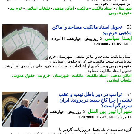
 شهرستان تحویل ...
ستان
-
اسناد مالکیت
-
مالکیت
-
اماکن مذهبی
-
تبلیغات اسلامی
-
خرم بید
-
ق عمومی
تحویل اسناد مالکیت مساجد و اماکن
بی خرم بید
نا
-
سیاسی
-
2 روز پیش - چهارشنبه 14 مرداد
82030085
1405
اد مالکیت مساجد و اماکن مذهبی شهرستان خرم
 با هدف تثبیت مالکیت شرعی و حقوقی، صیانت از
ق عمومی و پیشگیری از اختلافات و تعرضات ملکی، - طی مراسمی انجام شد؛
یل اسناد مالکیت مساجد ...
کن مذهبی
-
اسناد مالکیت
-
مالکیت
-
شهرستان
-
خرم بید
-
حقوق عمومی
-
یغات اسلامی
ترامپ در دور باطل تهدید و عقب
نی | چرا کاخ سفید در پرونده ایران
درگم است؟
 آرا نیوز
-
بین الملل
-
2 روز پیش - چهارشنبه
82029988
ه سیاست»، یک تحلیل در روزنامه گاردین با