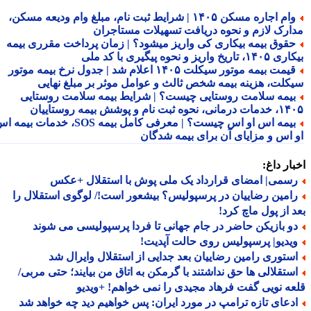
وام اجاره مسکن ۱۴۰۵ | شرایط ثبت نام، مبلغ وام ودیعه مسکن،
ارک لازم و نحوه دریافت تسهیلات مستاجران
قوق بیمه بیکاری کی واریز میشود؟ | زمان پرداخت مقرری بیمه
تاریخ واریز و نحوه پیگیری با کد ملی
قیمت بیمه موتور سیکلت ۱۴۰۵ اعلام شد | جدول نرخ بیمه موتور
کلت، هزینه بیمه شخص ثالث و عوامل موثر بر مبلغ نهایی
یمه سلامت روستایی چیست؟ | شرایط بیمه سلامت روستایی
نحوه ثبت نام و پوشش بیمه روستاییان
بیمه اس او اس چیست؟ | معرفی کامل بیمه SOS، خدمات بیمه اس
 اس و مزایای آن برای بیمه شدگان
ار داغ:
سمی| امضای قرارداد یک ملی پوش با استقلال +عکس
امین رضاییان در پرسپولیس؟ بیشعور است!/ لوگوی استقلال را
 از پول ماچ کرد!
و بازیکن حاضر در جام جهانی تا فردا پرسپولیسی می شوند
یدیو| پرسپولیس روی حالت آپدیت!
ستوری رامین رضاییان بعد جدایی از استقلال وایرال شد
ستقلالی ها حق نداشتند با گرمکن به اتاق من بیایند؛ حتی مربی/
ه نویی گفت فرهاد مجیدی را نمی خواهم! +ویدیو
دعای تازه ترامپ در مورد ایران: پس خواهیم دید چه خواهد شد