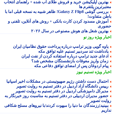
هترین اپلیکیشن خرید و فروش طلای آب شده + راهنمای انتخاب
تبرترین پلتفرم ها
بررسی گوشی Galaxy Z Flip8؛ ظاهر شبیه به نسخه قبلی اما با
طن متفاوت!
موزش مسدود کردن کارت بانکی + روش های آنلاین، تلفنی و
وری
هترین شغل های هوش مصنوعی در سال ۲۰۲۶
بار ویژه
روز نو
اوه گویی وزیر ترامپ درباره پرداخت حقوق نظامیان ایران
ادداشت تند سردبیر تسنیم علیه توافق مکه
دعای جدید ترامپ درباره استفاده کردن از نفت ایران
مان واریز معوقات بازنشستگان مشخص شد؟
یام اردوغان پس از امضای توافق دفاعی مکه
بار ویژه
تسنیم نیوز
حتمال دست داشتن رژیم صهیونیستی در مشکلات اخیر اسپانیا
ییس دانشگاه آزاد اردبیل در دفتر تسنیم به روایت تصویر
دیرکل دامپزشکی اردبیل در دفتر تسنیم به روایت تصویر
ضور مدیران اردبیلی در دفتر تسنیم به مناسبت روز خبرنگار به
ایت تصویر
بینید|رزمندگان ما دنیا را مبهوت کردند/با نیروهای مسلح شکافی
اریم