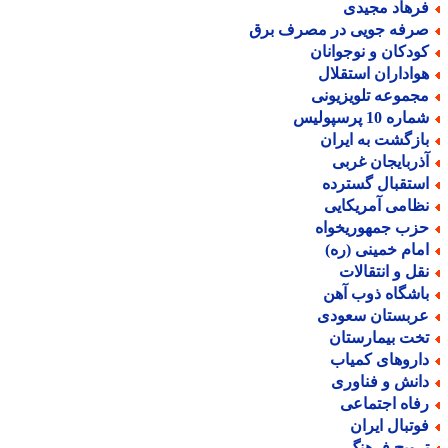
رهاد مجیدی
رفه جویی در مصرف برق
ودکان و نوجوانان
واداران استقلال
جموعه تلویزیونی
اره 10 پرسپولیس
ازگشت به ایران
ذربایجان غربی
ستقبال گسترده
ظامی آمریکایی
زب جمهوریخواه
مام خمینی (ره)
قل و انتقالات
اشگاه ذوب آهن
ربستان سعودی
خت بیمارستان
اروهای کمیاب
انش و فناوری
فاه اجتماعی
وتبال ایران
رویج فرهنگ