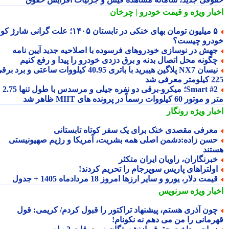
بار ویژه
و قیمت خودرو | چرخان
۵ میلیون تومان بهای خنکی در تابستان ۱۴۰۵؛ علت گرانی شارژ کولر
درو چیست؟
هش در نوسازی خودروهای فرسوده با اصلاحیه جدید آیین نامه
گونه محل اتصال بدنه و برق دزدی خودرو را پیدا و رفع کنیم
نیسان NX7 پلاگین هیبرید با باتری 40.95 کیلووات ساعتی و برد برقی
 معرفی شد
Smart #2؛ میکرو-برقی دو نفره جیلی و مرسدس با طول تنها 2.75
ور 60 کیلووات رسماً در پرونده های MIIT ظاهر شد
بار ویژه
رونگار
عرفی مقصدی خنک برای یک سفر کوتاه تابستانی
سن زاده:دشمن اصلی همه بشریت، آمریکا و رژیم صهیونیستی
تند
برنگاران، راویان ایران متکثر
ولتراهای پاریس سوپرجام را تحریم کردند!
یمت دلار، یورو و سایر ارزها امروز 18 مردادماه 1405 + جدول
بار ویژه
سرنویس
ون آذری هستم، پیشنهاد تراکتور را قبول کردم/ کریمی: قول
رمانی را من می دهم نه نکونام!