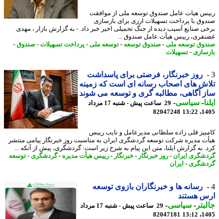
س هیات عامل صندوق توسعه ملی از موافقت
وق با پرداخت تسهیلات ارزی برای بازسازی
ی صنایع آسیب دیده از جنگ تحمیلی اخیر خبر داد. - به گزارش بازار ، مهدی
فری، رییس هیأت عامل صندوق ...
وق توسعه ملی
-
صندوق توسعه
-
توسعه ملی
-
پرداخت تسهیلات
-
صندوق
-
سازی
-
تسهیلات
روز خبرنگار، فرصتی برای پاسداشت
ش های اصحاب رسانه ای است که زمینه
 آگاهی، مطالبه گری و توسعه می شوند
ا
-
سیاسی
-
29 ساعت پیش - شنبه 17 مرداد
82047248
1405
بیز قلی زاده سلطانی مدیرعامل و نایب رییس
ت مدیره شرکت توسعه گردشگری ایران به مناسبت روز خبرنگار پیامی منتشر
. به گزارش ایلنا، متن این پیام به شرح زیر است: گردشگری، پیش از آنکه ...
شگری ایران
-
روز خبرنگار
-
خبرنگار
-
رییس هیأت مدیره
-
گردشگری
-
توسعه
شگری
-
ایران
رسانه ها و خبرنگاران بازوی توسعه
س هستند
بتر
-
سیاسی
-
29 ساعت پیش - شنبه 17 مرداد
82047181
1405