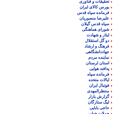
حقیقات و فناوری
ورس کالای ایران
رمانده سپاه قدس
لیرضا منصوریان
پاه قدس گیلان
ورای هماهنگی
یثار و شهادت
و گل استقلال
رهنگ و ارشاد
هاددانشگاهی
ماینده مردم
ستان لرستان
دافند هوایی
رمانده سپاه
یالات متحده
وتبال ایران
نتظرالمهدی
زارش بازار
یگ ستارگان
اجی بابایی
ملات هوایی