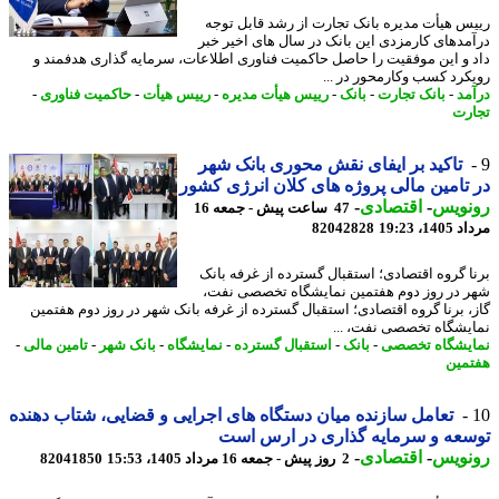
س هیأت مدیره بانک تجارت از رشد قابل توجه
مدهای کارمزدی این بانک در سال های اخیر خبر
 و این موفقیت را حاصل حاکمیت فناوری اطلاعات، سرمایه گذاری هدفمند و
کرد کسب وکارمحور در ...
مد
-
بانک تجارت
-
بانک
-
رییس هیأت مدیره
-
رییس هیأت
-
حاکمیت فناوری
-
رت
تاکید بر ایفای نقش محوری بانک شهر
تامین مالی پروژه های کلان انرژی کشور
نویس
-
اقتصادی
-
47 ساعت پیش - جمعه 16
1، 19:23
82042828
ا گروه اقتصادی؛ استقبال گسترده از غرفه بانک
 در روز دوم هفتمین نمایشگاه تخصصی نفت،
، برنا گروه اقتصادی؛ استقبال گسترده از غرفه بانک شهر در روز دوم هفتمین
یشگاه تخصصی نفت، ...
یشگاه تخصصی
-
بانک
-
استقبال گسترده
-
نمایشگاه
-
بانک شهر
-
تامین مالی
-
مین
تعامل سازنده میان دستگاه های اجرایی و قضایی، شتاب دهنده
عه و سرمایه گذاری در ارس است
نویس
-
اقتصادی
-
2 روز پیش - جمعه 16 مرداد 1405، 15:53
82041850