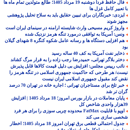
فال حافظ فردا دوشنبه 19 مرداد 1405؛ طالع متولدین تمام ماه ها
تعبیر کامل غزل ها
یزدی: خبرنگاران برای تبیین حقایق باید به سلاح تحلیل پژوهشی
هز شوند
اروژ کریم مسیحی وارث شایسته ارامنه در سینمای ایران است
نس: آمریکا به توافقی درمورد تنگه هرمز نزدیک شده
هم افزایی دستگاه ها و رسانه عامل شکوه کنگره 8 شهدای گیلان
ایر نفت آمریکا به کف 40 ساله رسید
ختر بلاگر تهرانی، حمیدرضا رجب زاده را به قرار مرگ کشاند
ائب رییس مجلس: افزایش بی دلیل قیمت کالاها قابل پذیرش
ت/ هر طرحی که حاکمیت جمهوری اسلامی در تنگه هرمز را
 کند مقبول جمهوری اسلامی ایران نیست
خبر تلخ برای مستاجران تهرانی ؛ اجاره خانه در تهران 70 درصد
ن تر شد
پایان معاملات در بازار بورس امروز؛ 18 مرداد 1405 | افزایش
اوپو با قابلیت FatMax محدوده چربی سوزی را برای هر فرد
صی سازی می کند
جدول احتمالی قطعی برق تهران امروز 18 مرداد 1405؛ اخطار
رت نیرو و راهکارهای استعلام دقیق