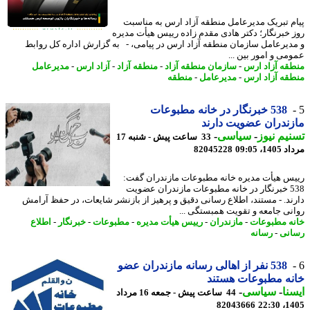
م تبریک مدیرعامل منطقه آزاد ارس به مناسبت
 خبرنگار؛ دکتر هادی مقدم زاده رییس هیأت مدیره
دیرعامل سازمان منطقه آزاد ارس در پیامی، - به گزارش اداره کل روابط
می و امور بین ...
قه آزاد ارس
-
سازمان منطقه آزاد
-
منطقه آزاد
-
آزاد ارس
-
مدیرعامل
قه آزاد ارس
-
مدیرعامل
-
منطقه
538 خبرنگار در خانه مطبوعات
ندران عضویت دارند
یم نیوز
-
سیاسی
-
33 ساعت پیش - شنبه 17
1، 09:05
82045228
س هیأت مدیره خانه مطبوعات مازندران گفت:
538 خبرنگار در خانه مطبوعات مازندران عضویت
ند. - مستند، اطلاع رسانی دقیق و پرهیز از بازنشر شایعات، در حفظ آرامش
نی جامعه و تقویت همبستگی ...
ه مطبوعات
-
مازندران
-
رییس هیأت مدیره
-
مطبوعات
-
خبرنگار
-
اطلاع
نی
-
رسانه
538 نفر از اهالی رسانه مازندران عضو
ه مطبوعات هستند
نا
-
سیاسی
-
44 ساعت پیش - جمعه 16 مرداد
82043666
1405