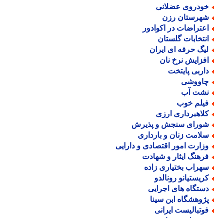
ودروی عضلانی
هرستان رزن
عتراضات در اکوادور
نتخابات گلستان
یگ حرفه ای ایران
فزایش نرخ نان
اربی پایتخت
اووشی
شت آب
یلم خوب
لاهبرداری ارزی
ورای سنجش و پذیرش
لامت زنان و بارداری
زارت امور اقتصادی و دارایی
رهنگ ایثار و شهادت
هراب بختیاری زاده
ریستیانو رونالدو
ستگاه های اجرایی
ژوهشگاه ابن سینا
وتبالیست ایرانی