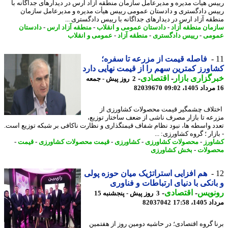
س هیأت مدیره و مدیرعامل سازمان منطقه آزاد ارس در دیدارهای جداگانه با
س دادگستری و دادستان عمومی رییس هیأت مدیره و مدیرعامل سازمان
قه آزاد ارس در دیدارهای جداگانه با رییس دادگستری ...
مان منطقه آزاد
-
دادستان عمومی و انقلاب
-
منطقه آزاد ارس
-
دادستان
ومی
-
رییس دادگستری
-
منطقه آزاد
-
عمومی و انقلاب
فاصله قیمت از مزرعه تا سفره؛
ورز کمترین سهم را از قیمت نهایی دارد
گزاری بازار
-
اقتصادی
-
2 روز پیش - جمعه
82039670
لاف چشمگیر قیمت محصولات کشاورزی از
عه تا بازار مصرف ناشی از ضعف ساختار توزیع،
د واسطه ها، نبود نظام شفاف قیمتگذاری و نظارت ناکافی بر شبکه توزیع است.
زار ؛ گروه کشاورزی: ...
ورز
-
محصولات کشاورزی
-
کشاورزی
-
قیمت محصولات کشاورزی
-
قیمت
-
ولات
-
بخش کشاورزی
هم افزایی استراتژیک میان حوزه پولی
انکی با دنیای ارتباطات و فناوری
نویس
-
اقتصادی
-
3 روز پیش - پنجشنبه 15
1، 17:58
82037042
ا گروه اقتصادی؛ در حاشیه دومین روز از هفتمین