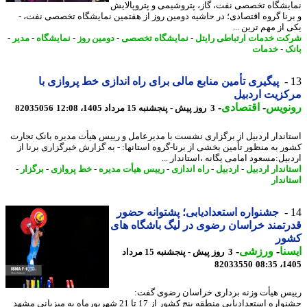
یشگاه تخصصی نفت، گاز، پتروشیمی و پتروپالایش
رنا گروه اقتصادی؛ در حاشیه دومین روز از هفتمین نمایشگاه تخصصی نفت، -
از مهم ترین ...
ت خدمات ارتباطی رایتل
-
نمایشگاه تخصصی
-
دومین روز
-
نمایشگاه
-
مدیر
-
ک
-
خدمات
پیگیری تأمین منابع مالی برای راه اندازی خط پروازی با
زیت اردبیل
نویس
-
اقتصادی
-
3 روز پیش - پنجشنبه 15 مرداد 1405، 12:08
82035056
اندار اردبیل از برگزاری نشست با مدیرعامل و رییس هیأت مدیره بانک تجارت
ر به منظور تأمین بخشی از برنا-گروه استانها: - به گزارش خبرگزاری برنا از
بیل:مسعود امامی یگانه ،استاندار ...
اندار اردبیل
-
اردبیل
-
راه اندازی
-
رییس هیأت مدیره
-
خط پروازی
-
برگزار
-
اندار
جشنواره استعدادیابی؛ پشتوانه حضور
تمند خراسان رضوی در لیگ باشگاه های
ور
نا
-
ورزشی
-
3 روز پیش - پنجشنبه 15 مرداد
82033550
1405
س هیأت وزنه برداری خراسان رضوی گفت:
جشنواره استعدادیابی منطقه پنج کشور از 17 تا 21 شهریورماه به میزبانی مشهد