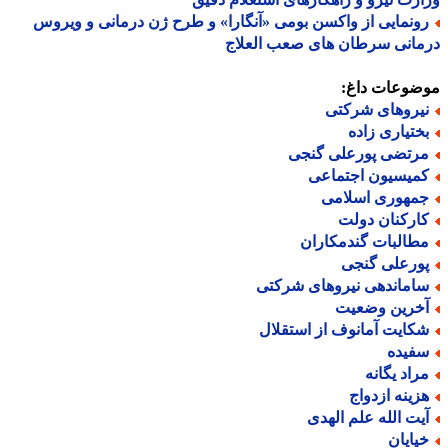
ونمایی از واکسن بومی «آنگارا» و طرح ژن درمانی و ویروس
انی سرطان های صعب العلاج
ضوعات داغ:
یروهای شرکتی
ختیاری زاده
رتضی پورعلی گنجی
میسیون اجتماعی
مهوری اسلامی
ارکنان دولت
طالبات گندمکاران
ورعلی گنجی
اماندهی نیروهای شرکتی
خرین وضعیت
کایت آمانوف از استقلال
فیده
راد یگانه
زینه ازدواج
یت الله علم الهدی
یایان