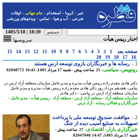
-
-
-
-
خبر
کرونا
استخدام
جام جهانی
اوقات
-
-
-
شرعی
آب و هوا
تماس
ویدئوهای ورزشی
18:39 | 1405/5/18
ار رییس هیأت
سرویسها
حه بعد
1
2
3
4
5
6
7
8
9
10
11
12
13
14
15
20
19
18
17
رسانه ها و خبرنگاران بازوی توسعه ارس هستند
نویس
-
سیاسی
-
25 ساعت پیش - شنبه 17 مرداد 1405، 16:43
82048772
ر هادی مقدم زاده رییس هیأت مدیره و مدیرعامل سازمان منطقه آزاد ارس در
می، هفدهم مرداد روز دکتر هادی مقدم زاده رییس هیأت مدیره و مدیرعامل
مان منطقه آزاد ارس در پیامی، - دکتر هادی ...
مان منطقه آزاد
-
منطقه آزاد ارس
-
منطقه آزاد
-
رییس هیأت
-
مدیرعامل
-
نگاران و فعالان رسانه
-
آزاد ارس
موافقت صندوق توسعه ملی با پرداخت
یلات به صنایع آسیب دیده از جنگ
گزاری بازار
-
اقتصادی
-
27 ساعت پیش -
1405، 14:47
82047948