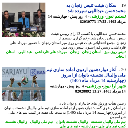
سکان هیئت تنیس زنجان به
مدحسن عبداللهی سپرده شد
یم نیوز
-
ورزشی
-
4 روز پیش - چهارشنبه 14
1، 17:55
82030773
محمدحسن عبداللهی با کسب 12 رای رییس هیئت
س استان زنجان شد. - خبرگزاری تسنیم از
ان،مجمع انتخاباتی هیأت تنیس روی میز استان زنجان با حضور مهرداد علی
داشی، رییس فدراسیون تنیس روی میز،
س روی میز
-
استان زنجان
-
زنجان
-
مهرداد علی قارداشی
-
عبداللهی
-
استان
-
خاب
آغاز دوازدهمین اردوی اماده سازی تیم
 والیبال نشسته بانوان از امروز
به 14 مرداد ماه 1405)
 آرا نیوز
-
ورزشی
-
4 روز پیش - چهارشنبه
82028892
س هیأت ورزش های جانبازان و توان یابان
سان رضوی گفت: دوازدهمین اردو اماده سازی تیم ملی والیبال نشسته بانوان
از امروز (چهارشنبه 14 مرداد ماه 1405) به مدت یک هفته در کمپ تیم های ملی
اسیون ...
 ملی والیبال نشسته
-
والیبال نشسته بانوان
-
تیم ملی والیبال
-
والیبال نشسته
-
 تیم های ملی
-
چهارشنبه
-
تیم های ملی