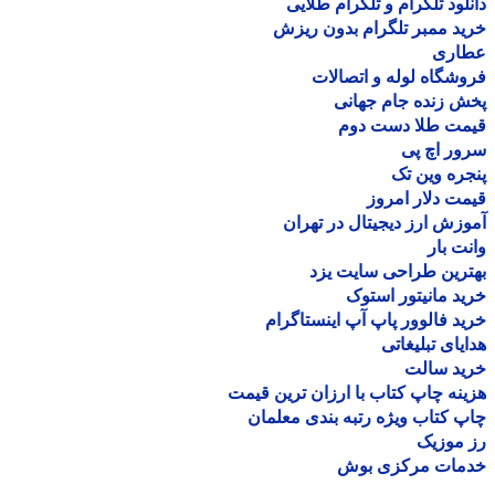
لود تلگرام و تلگرام طلایی
د ممبر تلگرام بدون ریزش
اری
شگاه لوله و اتصالات
 زنده جام جهانی
مت طلا دست دوم
ر اچ پی
ره وین تک
ت دلار امروز
زش ارز دیجیتال در تهران
ت بار
رین طراحی سایت یزد
د مانیتور استوک
د فالوور پاپ آپ اینستاگرام
یای تبلیغاتی
ید سالت
نه چاپ کتاب با ارزان ترین قیمت
 کتاب ویژه رتبه بندی معلمان
موزیک
مات مرکزی بوش