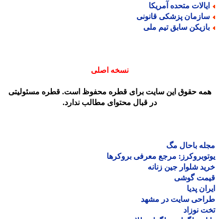
یالات متحده آمریکا
ازمان پزشکی قانونی
ازیکن سابق تیم ملی
نسخه اصلی
مه حقوق این سایت برای قطره محفوظ است. قطره مسئولیتی
در قبال محتوای مطالب ندارد.
ه باحال مگ
وبروکرز: مرجع معرفی بروکرها
د شلوار جین زنانه
مت گوشی
ان پدیا
احی سایت در مشهد
 نوزاد