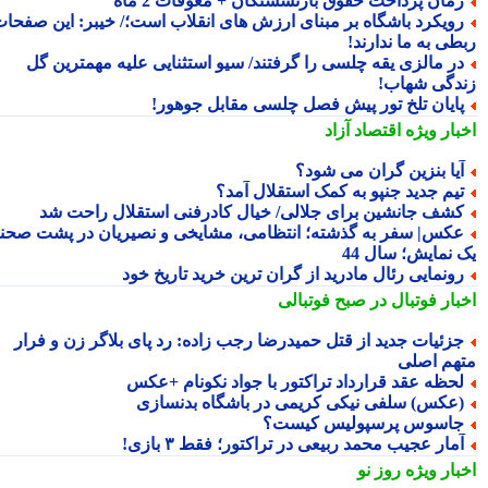
مان پرداخت حقوق بازنشستگان + معوقات 2 ماه
ویکرد باشگاه بر مبنای ارزش های انقلاب است؛/ خیبر: این صفحات
طی به ما ندارند!
ر مالزی یقه چلسی را گرفتند/ سیو استثنایی علیه مهمترین گل
دگی شهاب!
ایان تلخ تور پیش فصل چلسی مقابل جوهور!
بار ویژه
اقتصاد آزاد
یا بنزین گران می شود؟
یم جدید جنپو به کمک استقلال آمد؟
شف جانشین برای جلالی/ خیال کادرفنی استقلال راحت شد
کس| سفر به گذشته؛ انتظامی، مشایخی و نصیریان در پشت صحنه
 نمایش؛ سال 44
ونمایی رئال مادرید از گران ترین خرید تاریخ خود
بار فوتبال در صبح فوتبالی
زئیات جدید از قتل حمیدرضا رجب زاده: رد پای بلاگر زن و فرار
هم اصلی
حظه عقد قرارداد تراکتور با جواد نکونام +عکس
عکس) سلفی نیکی کریمی در باشگاه بدنسازی
اسوس پرسپولیس کیست؟
مار عجیب محمد ربیعی در تراکتور؛ فقط ۳ بازی!
بار ویژه
روز نو