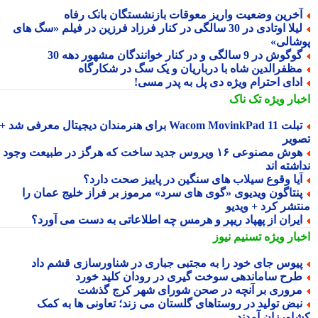
خرین وضعیت واریز معوقات بازنشستگان بانک رفاه
لیلا اوتادی در 30 سالگی در کنار فرزاد فرزین در فیلم «سگ های
شالی»
گوش در 9 سالگی و در کنار خوانندگان مشهور دهه 30
ظفرالدین شاه با درباریان و یک سگ در شکارگاه
دای احترام ویژه دی پل به پدر مسی!
بار ویژه
تک ناک
تبلت Wacom MovinkPad 11 برای هنرمندان دیجیتال معرفی شد +
ویر
هوش مصنوعی ۱۶ ویروس جدید ساخت که هرگز در طبیعت وجود
شته اند
یا وقوع سیلاب های سنگین در پاییز صحت دارد؟
نتاگون ویدیوی «گوی های سرد» مرموز بر فراز خلیج عمان را
تشر کرد + ویدیو
یران از پهپاد ریپر و هرمس چه اطلاعاتی به دست می آورد؟
بار ویژه
تسنیم نیوز
یوس جای خود را به مجتبی جباری در شناورسازی قشم داد
رح ساماندهی سوخت گیری در رودان کلید خورد
روری بر آنچه در صحن شورای شهر کرج گذشت
بض تولید در روستاهای گلستان می زند؛ تعاونی ها به کمک
اورزان آمدند