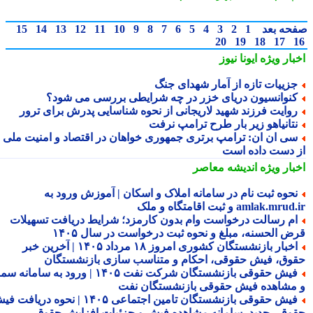
حه بعد
1
2
3
4
5
6
7
8
9
10
11
12
13
14
15
20
19
18
17
بار ویژه
ایونا نیوز
زییات تازه از آمار شهدای جنگ
نوانسیون دریای خزر در چه شرایطی بررسی می شود؟
وایت فرزند شهید لاریجانی از نحوه شناسایی پدرش برای ترور
تانیاهو زیر بار طرح ترامپ نرفت
ی ان ان: ترامپ برتری جمهوری خواهان در اقتصاد و امنیت ملی را
 دست داده است
بار ویژه
اندیشه معاصر
حوه ثبت نام در سامانه املاک و اسکان | آموزش ورود به
amlak.mr و ثبت اقامتگاه و ملک
م رسالت درخواست وام بدون کارمزد؛ شرایط دریافت تسهیلات
ض الحسنه، مبلغ و نحوه ثبت درخواست در سال ۱۴۰۵
اخبار بازنشستگان کشوری امروز ۱۸ مرداد ۱۴۰۵ | آخرین خبر
وق، فیش حقوقی، احکام و متناسب سازی بازنشستگان
فیش حقوقی بازنشستگان شرکت نفت ۱۴۰۵ | ورود به سامانه سما
مشاهده فیش حقوقی بازنشستگان نفت
فیش حقوقی بازنشستگان تامین اجتماعی ۱۴۰۵ | نحوه دریافت فیش
وقی جدید، سامانه مشاهده فیش و جزئیات افزایش حقوق