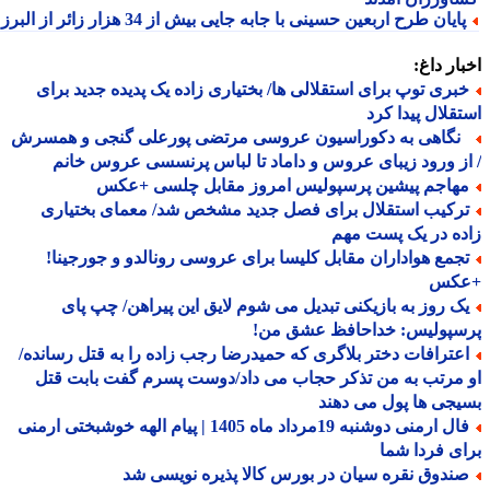
ایان طرح اربعین حسینی با جابه جایی بیش از 34 هزار زائر از البرز
ار داغ:
بری توپ برای استقلالی ها/ بختیاری زاده یک پدیده جدید برای
قلال پیدا کرد
گاهی به دکوراسیون عروسی مرتضی پورعلی گنجی و همسرش
ز ورود زیبای عروس و داماد تا لباس پرنسسی عروس خانم
هاجم پیشین پرسپولیس امروز مقابل چلسی +عکس
رکیب استقلال برای فصل جدید مشخص شد/ معمای بختیاری
ه در یک پست مهم
جمع هواداران مقابل کلیسا برای عروسی رونالدو و جورجینا!
کس
ک روز به بازیکنی تبدیل می شوم لایق این پیراهن/ چپ پای
سپولیس: خداحافظ عشق من!
عترافات دختر بلاگری که حمیدرضا رجب زاده را به قتل رسانده/
مرتب به من تذکر حجاب می داد/دوست پسرم گفت بابت قتل
جی ها پول می دهند
فال ارمنی دوشنبه 19مرداد ماه 1405 | پیام الهه خوشبختی ارمنی
ی فردا شما
ندوق نقره سیان در بورس کالا پذیره نویسی شد