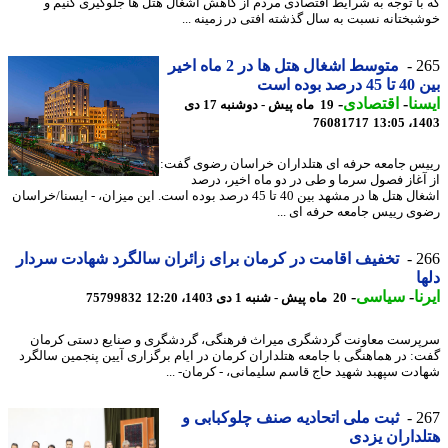
با توجه به شرایط اقتصادی مردم از کاهش اشغال هتل ها جلوگیری کنیم و
بختانه نسبت به سال گذشته افتی در زمینه ...
2
متوسط اشغال هتل ها در 2 ماه اخیر
 بوده است
نا
-
اقتصادی
-
19 ماه پیش - دوشنبه 17 دی
76081717
1403
س جامعه حرفه ای هتلداران خراسان رضوی گفت:
آغاز فصول سرما و طی در دو ماه اخیر، درصد
اشغال هتل ها در مشهد بین 40 تا 45 درصد بوده است. این میزان، - ایسنا/خراسان
ی رییس جامعه حرفه ای ...
2
تخفیف اقامت در کرمان برای زائران سالگرد شهادت سردار
ا
ا
-
سیاسی
-
20 ماه پیش - شنبه 1 دی 1403، 12:20
75799832
رست معاونت گردشگری میراث فرهنگی، گردشگری و صنایع دستی کرمان
: در هماهنگی با جامعه هتلداران کرمان در ایام برگزاری آیین پنجمین سالگرد
دت سپهبد شهید حاج قاسم سلیمانی، - کرمان- ...
2
ثبت ملی اتحادیه صنف چلوکبابی و
داران یزدی