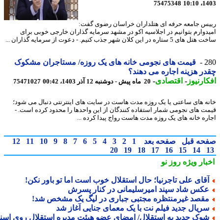
75475348
1403
س جامعه حرفه ای هتلداران خراسان رضوی گفت:
دوارم بتوانیم در اجلاسیه اکو در مشهد سرمایه گذاران خارجی خوبی برای
 ستاره در این کلان شهر جذب کنیم. - دعوت از سرمایه گذاران ...
2
قیمت های نجومی خانه های یک روزه/ مستاجران مشکوک
ر هزینه اجاره می دهند؟
ارنیوز
-
اقتصادی
-
20 ماه پیش - دوشنبه 12 آذر 1403، 00:42
75471027
ه های ساعتی یا یک روزه مدت هاست در سایت های اینترنتی دنبال می شود؛
ت های نجومی شمار استفاده کنندگان از این واحدها را محدود کرده است. -
ره خانه های یک روزه مدت هاست رواج پیدا کرده ...
حه قبل
صفحه بعد
1
2
3
4
5
6
7
8
9
10
11
12
20
19
18
17
16
15
14
بار ویژه
روز نو
قای علی تاجرنیا؛ حال استقلال خوب است اما تو باور نکن!
کس شاد سپند امیرسلیمانی در کنار پسرش
قصد غیرمنتظره مجتبی جباری در لیگ یک مشخص شد!
ریال جدید فیلم نت با یک معمای جنایی آغاز شد
وک جدید به استقلال/ امضای عضو هیئت مدیره استقلال روی اسناد