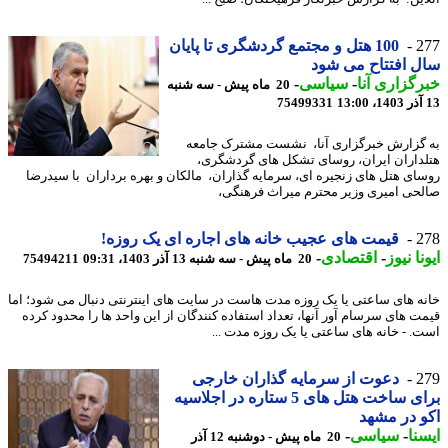
2
100 هتل و مجتمع گردشگری تا پایان
 افتتاح می شود
گزاری آنا
-
سیاسی
-
20 ماه پیش - سه شنبه
75499331
گزارش خبرگزاری آنا، نشست مشترک جامعه
داران ایران، روسای تشکل های گردشگری،
ای هتل های زنجیره ای، سرمایه گذاران، مالکان و بهره برداران با سیدرضا
حی امیری وزیر محترم میراث فرهنگی،
2
قیمت های عجیب خانه های اجاره ای یک روزه!
نا نیوز
-
اقتصادی
-
20 ماه پیش - سه شنبه 13 آذر 1403، 09:31
75494211
ه های ساعتی یا یک روزه مدت هاست در سایت های اینترنتی دنبال می شود؛ اما
ت های سرسام آور آنها، تعداد استفاده کنندگان از این واحد ها را محدود کرده
. - خانه های ساعتی یا یک روزه مدت ...
2
دعوت از سرمایه گذاران خارجی
برای ساخت هتل های 5 ستاره در اجلاسیه
 در مشهد
نا
-
سیاسی
-
20 ماه پیش - دوشنبه 12 آذر