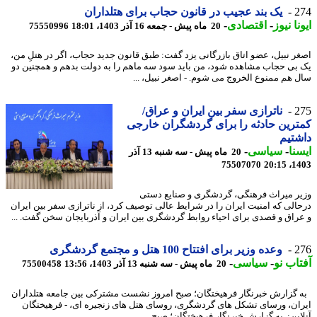
2
یک بند عجیب در قانون حجاب برای هتلداران
نا نیوز
-
اقتصادی
-
20 ماه پیش - جمعه 16 آذر 1403، 18:01
75550996
ر نبیل، عضو اتاق بازرگانی یزد گفت: طبق قانون جدید حجاب، اگر در هتلِ من،
بی حجاب مشاهده شود، من باید سود سه ماهم را به دولت بدهم و همچنین دو
 هم ممنوع الخروج می شوم. - اصغر نبیل، ...
2
ناترازی سفر بین ایران و عراق/
رین حادثه را برای گردشگران خارجی
تیم
نا
-
سیاسی
-
20 ماه پیش - سه شنبه 13 آذر
75507070
1403
ر میراث فرهنگی، گردشگری و صنایع دستی
الی که امنیت ایران را در شرایط عالی توصیف کرد، از ناترازی سفر بین ایران
راق و قصدی برای احیاء روابط گردشگری بین ایران و آذربایجان سخن گفت. ...
2
وعده وزیر برای افتتاح 100 هتل و مجتمع گردشگری
اب نو
-
سیاسی
-
20 ماه پیش - سه شنبه 13 آذر 1403، 13:56
75500458
گزارش خبرنگار فرهیختگان؛ صبح امروز نشست مشترکی بین جامعه هتلداران
ان، ورسای تشکل های گردشگری، روسای هتل های زنجیره ای، - فرهیختگان
این: به گزارش خبرنگار فرهیختگان؛ صبح ...