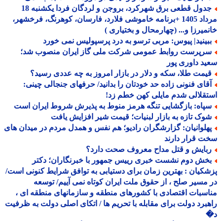
جدول قطعی برق شهرکرد، بروجن و لردگان فردا یکشنبه 18
مرداد 1405 +برنامه خاموشی فلارد، فارسان، کوهرنگ، فرخشهر،
میرزا و... (چهارمحال و بختیاری )
بینید| پیوس: مربی ترسو به درد پرسپولیس نمی خورد
رپرست روابط عمومی شرکت ملی گاز ایران منصوب شد؛
د داوری پور
یمت طلا، سکه و دلار در بازار امروز به چه عددی رسید؟
قای فنونی زاده حد خودتان را بدانید/ حرفهای جنجالی چینی:
قلالی شدم مایلی کهن خطم زد!
پاه: بازگشایی تنگه هرمز منوط به پذیرش شروط ایران است
وک تازه به بازار لبنیات؛ قیمت شیر افزایش یافت
هلوانیان: گزارشگران رادیو؛ هم نفس و همدل مردم در میدان های
 قرار دارند
بایش و قتل مداح معروف صحت دارد؟
خش دوم نشست خبری رییس جمهور با خبرنگاران؛ دکتر
کیان : بهترین زمان برای دستیابی به توافق شرایط کنونی است/
مسیر صلح ، از حقوق ملت ایران کوتاه نمی آییم/ توسعه
سبات اقتصادی با کشورهای منطقه و سازمانهای منطقه ای ،
برد دولت برای مقابله با تحریم ها / اتکای اصلی دولت به ظرفیت