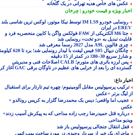
کس های خاص هدیه تهرانی در یک گلخانه
بار ویژه
و قیمت خودرو | چرخان
رونمایی خودرو IM LS9 توسط نیکا موتور، لوکس ترین شاسی بلند
 در ایران
جتا M6 الکتریکی از FAW‑فولکس واگن با کابین منحصربه فرد و
بلیت تبدیل به «دو تخت» رونمایی شد
ری فالوین A9L مدل 2027 رسماً معرفی شد
چانگان دیپال S05 فیس لیفت با لیدار رونمایی شد؛ برد تا 620 کیلومتر
 سریع 30–80٪ در کمتر از 15 دقیقه
پس لرزه باتری های متورم؛ CALB اصلاحات فنی و مدیریتی
رده ای را بعد از خرابی های عظیم در ناوگان برقی GAC آغاز کرد
ار داغ:
رکیب پرسپولیس مقابل آلومینیوم/ چهره تیم تارتار برای استقبال
لیگ برتر +عکس
جیب اما واقعی؛ دیس بک محمدرضا گلزار به کریس رونالدو +
س
رباره قتل حمیدرضا رجب زاده مداحی که به پیکرش آسیب زدند+
یو مداحی
فل انتقال جنجالی پرسپولیس باز شد
اجرای یک خبر از سردار وحیدی در مورد ساخت بمب اتمی