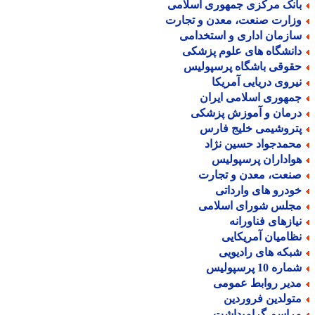
انک مرکزی جمهوری اسلامی
زارت صنعت، معدن و تجارت
ازمان اداری و استخدامی
انشگاه های علوم پزشکی
قوقی باشگاه پرسپولیس
یروی دریایی آمریکا
مهوری اسلامی ایران
رمان و آموزش پزشکی
تروشیمی خلیج فارس
حمدجواد حسین نژاد
واداران پرسپولیس
نعت، معدن و تجارت
ودرو های وارداتی
جلس شورای اسلامی
یازهای فناورانه
ظامیان آمریکایی
بکه های رادیویی
اره 10 پرسپولیس
دیر روابط عمومی
تولدین فروردین
راسم گرامیداشت