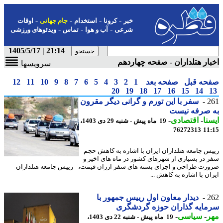
-
-
-
-
خبر
کرونا
استخدام
جام جهانی
اوقات
-
-
-
شرعی
آب و هوا
تماس
ویدئوهای ورزشی
21:14 | 1405/5/17
ار هتلداران - صفحه چهاردهم
سرویسها
حه قبل
صفحه بعد
1
2
3
4
5
6
7
8
9
10
11
12
20
19
18
17
16
15
14
2
سفر با این تورم و گرانی دیگر مقرون
 صرفه نیست
نا
-
اقتصادی
-
19 ماه پیش - شنبه 29 دی 1403،
76272313
11
س جامعه هتلداران ایران با اشاره به کاهش حجم
 در بسیاری از شهرهای کشور در ماه های اخیر و
رت طراحی و اجرای بسته های سفر ارزان قیمت، - رییس جامعه هتلداران
ن با اشاره به کاهش ...
2
دیدار معاون اول رییس جمهور با
ایه گذاران حوزه گردشگری
ر
-
سیاسی
-
19 ماه پیش - شنبه 22 دی 1403،