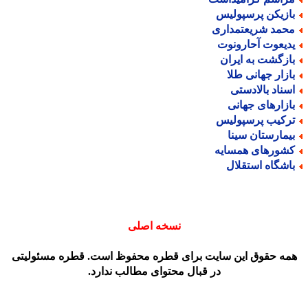
ازیکن پرسپولیس
حمد شریعتمداری
دیعوت آحارونوت
ازگشت به ایران
ازار جهانی طلا
سناد بالادستی
ازارهای جهانی
رکیب پرسپولیس
یمارستان سینا
شورهای همسایه
اشگاه استقلال
نسخه اصلی
مه حقوق این سایت برای قطره محفوظ است. قطره مسئولیتی
در قبال محتوای مطالب ندارد.