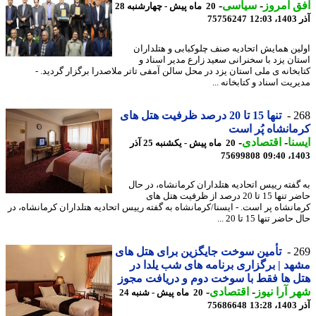
 امروز
-
سیاسی
-
20 ماه پیش - چهارشنبه 28
12
75756247
ین همایش اتحادیه صنف چلوکبابی و هتلداران
ان یزد با سخنرانی سعید زارع مدیر اسناد و
بخانه ی ملی استان یزد در محل سالن آمفی تاتر ملاصدرا برگزار گردید. -
یت اسناد و کتابخانه ...
2
تنها 15 تا 20 درصد ظرفیت هتل های
انشاه پُر است
نا
-
اقتصادی
-
20 ماه پیش - یکشنبه 25 آذر
75699808
1403
گفته رییس اتحادیه هتلداران کرمانشاه، در حال
حاضر تنها 15 تا 20 درصد از ظرفیت هتل های
انشاه پر است. - ایسنا/کرمانشاه به گفته رییس اتحادیه هتلداران کرمانشاه، در
ضر تنها 15 تا 20 ...
2
تأمین سوخت جایگزین برای هتل های
د | برگزاری برنامه های شب یلدا در
 ها فقط با سوخت دوم و دریافت مجوز
 آرا نیوز
-
اقتصادی
-
20 ماه پیش - شنبه 24
13
75686648