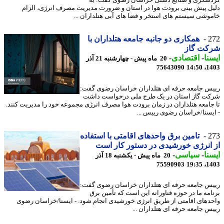
ل پیش بینی برودت هوا در استان و ضرورت مدیریت مصرف انرژی، الزام
وشی سیستم های استخر و فضا های آبی هتلداران ...
2
همکاری دو جانبه جامعه هتلداران با
کت گاز
نا
-
اقتصادی
-
20 ماه پیش - چهارشنبه 21 آذر
75643090
1403
س جامعه حرفه ای هتلداران خراسان رضوی گفت:
ت گاز استان در یک طرح ملی درخواست داشت
جامعه هتلداران در زمان برودت هوا مصرف انرژی مجموعه خود را مدیریت کنند.
یسنا/خراسان رضوی رییس ...
2
تامین برق واحدهای اقامتی با استفاده
انرژی خورشیدی در دستور کار است
نا
-
سیاسی
-
20 ماه پیش - یکشنبه 18 آذر
75590903
1403
س جامعه حرفه ای هتلداران خراسان رضوی گفت:
امه ما در حوزه فناورانه این است که تأمین برق
دهای اقامتی از طریق انرژی خورشیدی انجام شود. - ایسنا/خراسان رضوی
س جامعه حرفه ای هتلداران ...