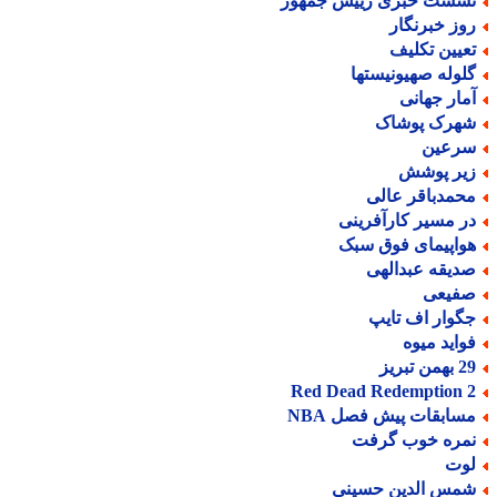
شست خبری رییس جمهور
وز خبرنگار
عیین تکلیف
لوله صهیونیستها
مار جهانی
هرک پوشاک
رعین
یر پوشش
حمدباقر عالی
ر مسیر کارآفرینی
واپیمای فوق سبک
دیقه عبدالهی
فیعی
گوار اف تایپ
واید میوه
من تبریز
Red Dead Redemption 
سابقات پیش فصل NBA
مره خوب گرفت
وت
مس الدین حسینی