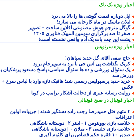
بار ویژه
تک ناک
پل دوباره قیمت گوشی ها را بالا می برد
یلان ماسک در ماه کارخانه می سازد!
وگل مترجم هوش مصنوعی آفلاین ساخت + تصویر
فر تا صد برگزاری سومین المپیک فناوری ۱۴۰۵
شت این چت بات یک آدم واقعی نشسته است!
بار ویژه
سرنویس
اج صفی آقای گل جدید سپاهان!
ریک نگذاشت پی اس جی با برد به سوپرجام برود
ک سئوال ورزشی و ده ها سئوال سیاسی/ پاسخ مسعود پزشکیان به
زش سه
رید جدید پرسپولیس رسمی شد؛ هافبک تازه وارد با لباس سرخ +
کس
وایت رسانه عبری از دخالت آشکار ترامپ در کوبا
بار فوتبال در صبح فوتبالی
۴ متهم قتل حمیدرضا رجب زاده دستگیر شدند | جزییات اولین
ترافات
لاصه بازی یوونتوس ۱ - اینتر ۲ | دوستانه باشگاهی
لاصه بازی چلسی ۳ - میلان ۰ | دوستانه باشگاهی
ور ۱۰ فقره حکم قصاص برای کلثوم اکبری