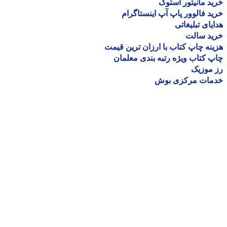
د مانیتور استوک
د فالوور پاپ آپ اینستاگرام
یای تبلیغاتی
ید سالت
نه چاپ کتاب با ارزان ترین قیمت
 کتاب ویژه رتبه بندی معلمان
موزیک
مات مرکزی بوش