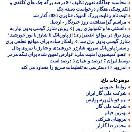
محاسبه جداگانه تعیین تکلیف 80 درصد برگه چک های کاغذی و
ترونیکی هنگام درخواست دسته چک
بت نام رقابت بزرگ المپیک فناوری 2026 آغاز شد
راسم گرامیداشت روز خبرنگار - اردبیل
دانستنی ها و تکنولوژی روز | 3 روش شارژ گوشی بدون نیاز به
ز برق در مواقع اضطراری؛ از پاوربانک تا شارژ با نور خورشید /
شارژ گوشی بدون برق شد؛ 3 راهکار ساده برای مواقع قطعی برق
فر؛ پاوربانک سریع، شارژر خورشیدی و شارژ با نیروی پدال
ضو کمیسیون امنیت ملی: عوارض تعیین شده برای تنگه هرمز
ران 7 درصد و عمان 3 درصد است
د 17 دسترسی به تنظیمات سریع را محدود می کند
ضوعات داغ:
وابط عمومی
رکت ملی گاز ایران
یم فوتبال پرسپولیس
رکت ملی گاز
هترین فیلم
یروهای شرکتی
حمدرضا گلزار