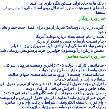
انک ها به جای تولید مسکن بنگاه داری می کنند
امضای عضو هیئت مدیره استقلال روی اسناد مالی، 9 ماه پس از
تعفا
بار ویژه
رونگار
لزنی در بازی دوستانه؛/ سردار آزمون برای فصل جدید خط و نشان
ید
شدار امام جمعه بغداد درباره توطئه آمریکا
یام تسلیت بارسا به مسی و تشکر از پدرش
ن تولد 43 سالگی لیلا اوتادی با یک سورپرایز ویژه + فیلم
همین بازیکن از آلومینیوم؛/ جوانترین خرید پرسپولیس رونمایی شد!
بار ویژه
اندیشه معاصر
ساماندهی کارکنان دولت ۱۴۰۵؛ آخرین وضعیت نیروهای شرکتی،
ف واسطه ها و جزئیات طرح جدید دولت
امانه سعدی چیست؟ | ورود به سامانه سعدی سهام عدالت،
تعلام دارایی و راهنمای خدمات
افزایش مجدد حقوق کارمندان ۱۴۰۵؛ خبر جدید از ترمیم حقوق، فوق
عاده خاص و میزان افزایش دریافتی کارکنان دولت
زمان نهایی پرداخت معوقات بازنشستگان تامین اجتماعی ۱۴۰۵؛
رین خبر از واریز مابه التفاوت افزایش حقوق فروردین و اردیبهشت
ام فوری با سفته الکترونیکی؛ شرایط دریافت وام بدون ضامن،
ارک لازم، نحوه ثبت درخواست و جزئیات بازپرداخت