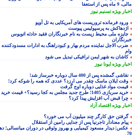
ماه پس از استعفا
بار ویژه
تسنیم نیوز
رود فرمانده تروریست های آمریکایی به تل آویو
ژدهاکش به پرسپولیس پیوست
ایزه ملی محیط زیست به نام خبرنگاران فقید حادثه اتوبوس
رنگاران
رب الاجل نماینده مردم بهار و کبودراهنگ به ادارات مسدودکننده
م
اشان به شهر ایمن ترافیکی تبدیل می شود
بار ویژه
ایونا نیوز
قاشی گمشده پس از 400 سال دوباره خبرساز شد!
قت ایلان ماسک چقدر می ارزد؟ عددی که همه را شوکه کرد!
یمت مواد غذایی دوباره اوج گرفت
ید سربازی 1405؛ طرح جدید مجلس به کجا رسید؟+ قیمت خرید
را قبض آب افزایش پیدا کرد؟
بار ویژه
اقتصاد آزاد
رفتن حق کارگر چند میلیون آب می خورد؟
یام معنادار تاجرنیا پس از جدایی رامین از استقلال
کس| دیدار مسعود کیمیایی و بهروز وثوقی در دوران میانسالی؛ دهه