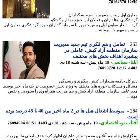
76164570
12
ون اول رییس جمهور با سرمایه گذاران
شگری، هتلداران و فعالان این حوزه دیدار و گفتگو
. - دیدار معاون اول رییس جمهور با سرمایه گذاران حوزه گردشگری معاون اول
س جمهور با سرمایه ...
2
تعامل و هم فکری تیم جدید مدیریت
مان منطقه آزاد کیش، عاملی در
برد اهداف بخش های مختلف
ا
-
سیاسی
-
19 ماه پیش - سه شنبه 18 دی
76099720
1403
رکل جامعه هتلداران کیش، پیگیری و رسیدگی
ئل و مشکلات حوزه های مختلف به ویژه بخش خصوصی در یک ماه اخیر توسط
رعامل سازمان منطقه آزاد کیش و تیم مدریت همراه وی را ستودنی و نقش
...
2
متوسط اشغال هتل ها در 2 ماه اخیر بین 40 تا 45 درصد بوده
ت
اب نو
-
اقتصادی
-
19 ماه پیش - سه شنبه 18 دی 1403، 08:51
76094904
گزارش جام جم آنلاین، محمود مادرشاهیان اظهار کرد: هدف اصلی ما این بوده