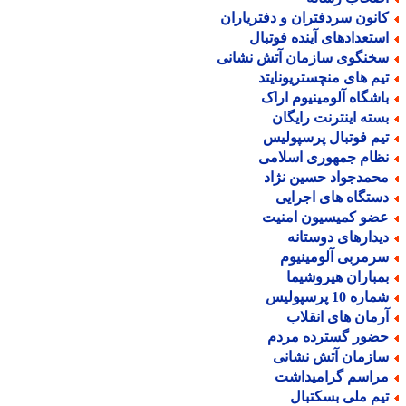
انون سردفتران و دفتریاران
ستعدادهای آینده فوتبال
خنگوی سازمان آتش نشانی
یم های منچستریونایتد
اشگاه آلومینیوم اراک
سته اینترنت رایگان
یم فوتبال پرسپولیس
ظام جمهوری اسلامی
حمدجواد حسین نژاد
ستگاه های اجرایی
ضو کمیسیون امنیت
یدارهای دوستانه
رمربی آلومینیوم
مباران هیروشیما
اره 10 پرسپولیس
رمان های انقلاب
ضور گسترده مردم
ازمان آتش نشانی
راسم گرامیداشت
یم ملی بسکتبال