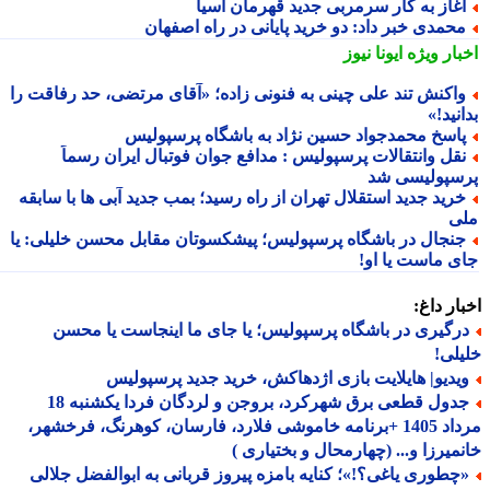
غاز به کار سرمربی جدید قهرمان آسیا
حمدی خبر داد: دو خرید پایانی در راه اصفهان
بار ویژه
ایونا نیوز
اکنش تند علی چینی به فنونی زاده؛ «آقای مرتضی، حد رفاقت را
نید!»
اسخ محمدجواد حسین نژاد به باشگاه پرسپولیس
قل وانتقالات پرسپولیس : مدافع جوان فوتبال ایران رسماً
سپولیسی شد
رید جدید استقلال تهران از راه رسید؛ بمب جدید آبی ها با سابقه
ی
نجال در باشگاه پرسپولیس؛ پیشکسوتان مقابل محسن خلیلی: یا
ی ماست یا او!
ار داغ:
رگیری در باشگاه پرسپولیس؛ یا جای ما اینجاست یا محسن
لی!
یدیو| هایلایت بازی اژدهاکش، خرید جدید پرسپولیس
جدول قطعی برق شهرکرد، بروجن و لردگان فردا یکشنبه 18
مرداد 1405 +برنامه خاموشی فلارد، فارسان، کوهرنگ، فرخشهر،
میرزا و... (چهارمحال و بختیاری )
چطوری یاغی؟!»؛ کنایه بامزه پیروز قربانی به ابوالفضل جلالی