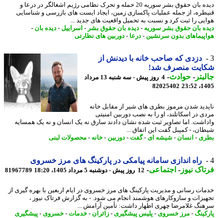
دیده بان حقوق بشر سوریه 20 حمله و تحرک نظامی رژیم اشغالگر در درعا و
طره، از جمله عملیات پاکسازی زمین، ایجاد ایست های بازرسی و شناسایی
یی را ثبت کرد و نسبت به تحمیل واقعیت های جدید ...
ه بان حقوق بشر سوریه
-
دیده بان حقوق بشر
-
اسراییل
-
دیده بان
-
پیماهای بدون سرنشین
-
درعا
-
دوربین های نظارتی
دزدی که صاحب خانه با دیدنش از
ایت منصرف شد!
بتر
-
حوادث
-
4 روز پیش - سه شنبه 13 مرداد
82025402
1405
دید شدن مرموز بطری های شیر از مقابل خانه
ی در اسکاتلند، او را به نصب دوربین امنیتی
اشت. اما تصاویر ثبت شده نشان دادند سارق نه یک انسان و نه یک همسایه
ان، - کمپبل گفت این اتفاق ...
ری
-
انسان
-
شیشه ای
-
گفت
-
دوربین
-
خانه
-
محصولات لبنی
راه اندازی سامانه پیامکی در پارکینگ های مرز خسروی
اک نیوز
-
اجتماعی
-
12 روز پیش - دوشنبه 5 مرداد 1405، 18:20
81967789
ات رسانی و مدیریت پارکینگ های مرز خسروی در ایام اربعین با بهره گیری از
یزات و سازوکارهای هوشمند انجام می شود. - به گزارش فرتاک نیوز ،
نگ غلامرضا چهری اظهار داشت: تأمین آرامش ...
کینگ
-
مرز خسروی
-
پلیس پیشگیری
-
زائران
-
خدمات
-
خسروی
-
پیشگیری