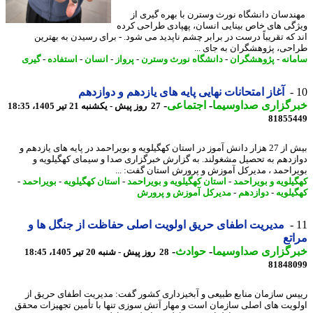
دسان دانشگاه نورث وسترن با بهره گیری از
گی های خاص بینایی انسان، پهپادی طراحی کرده
 که تقریباً درست در برابر چشم ناپدید می شود. - برای رسیدن به بهترین
حی، پژوهشگران به جای ...
انه
-
پژوهشگران
-
دانشگاه نورث وسترن
-
پرواز
-
انسان
-
استفاده
-
گیری
آغاز امتحانات نهایی پایه های یازدهم و دوازدهم
رگزاری صداوسیما
-
اجتماعی
-
27 روز پیش - یکشنبه 21 تیر 1405، 18:35
81855
بیش از 27 هزار دانش آموز در استان کهگیلویه و بویراحمد در پایه های یازدهم و
زدهم به تحصیل مشغولند. به گزارش خبرگزاری صدا و سیمای کهگیلویه و
راحمد ، مدیرکل آموزش و پرورش استان گفت: ...
یلویه و بویراحمد
-
استان کهگیلویه و بویراحمد
-
استان کهگیلویه
-
بویراحمد
-
یلویه
-
دوازدهم
-
مدیرکل آموزش و پرورش
مدیریت اطفای حریق اولویت اصلی حفاظت از جنگل ها و
تع
رگزاری صداوسیما
-
حوادث
-
28 روز پیش - شنبه 20 تیر 1405، 18:45
81848
س سازمان منابع طبیعی و آبخیزداری کشور گفت: مدیریت اطفای حریق از
ویت های اصلی سازمان است و مهار آتش سوزی تنها با تأمین تجهیزات محقق