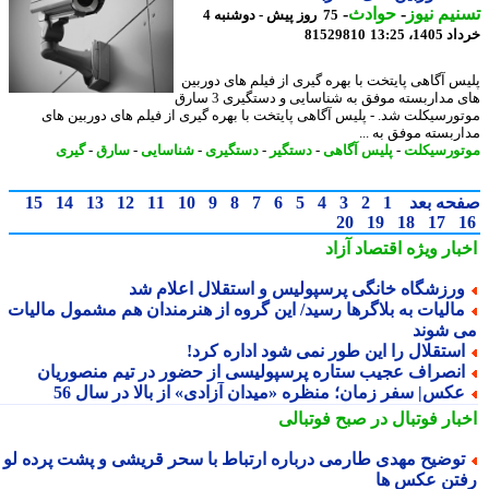
یم نیوز
-
حوادث
-
75 روز پیش - دوشنبه 4
14، 13:25
81529810
س آگاهی پایتخت با بهره گیری از فیلم های دوربین
های مداربسته موفق به شناسایی و دستگیری 3 سارق
ورسیکلت شد. - پلیس آگاهی پایتخت با بهره گیری از فیلم های دوربین های
ربسته موفق به ...
ورسیکلت
-
پلیس آگاهی
-
دستگیر
-
دستگیری
-
شناسایی
-
سارق
-
گیری
حه بعد
1
2
3
4
5
6
7
8
9
10
11
12
13
14
15
20
19
18
17
بار ویژه
اقتصاد آزاد
رزشگاه خانگی پرسپولیس و استقلال اعلام شد
الیات به بلاگرها رسید/ این گروه از هنرمندان هم مشمول مالیات
 شوند
ستقلال را این طور نمی شود اداره کرد!
نصراف عجیب ستاره پرسپولیسی از حضور در تیم منصوریان
کس| سفر زمان؛ منظره «میدان آزادی» از بالا در سال 56
بار فوتبال در صبح فوتبالی
وضیح مهدی طارمی درباره ارتباط با سحر قریشی و پشت پرده لو
تن عکس ها