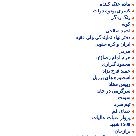
اده خنک کننده
سری بودوه دولت
نگ زدگی
وبه
حمد صالحی
فتر نهاد نمایندگی ولی فقیه
یران و کره جنوبی
رمر
رم امام رضا(ع)
حمود گلزاری
مید فرخ نژاد
سطوره های برزیل
ییس ستاد
رگرمی در خانه
ونت
یم سرد
بای قم
رواز عتبات عالیات
15 شهید
رازجان