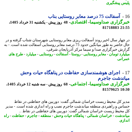
س پیشگیری
آسفالت 75 درصد معابر روستایی بناب
رگزاری صداوسیما
-
اقتصادی
-
48 روز پیش - یکشنبه 31 خرداد 1405،
81718883
21
چهار سال اخیر روند آسفالت ریزی معابر روستایی شهرستان شتاب گرفته و در
حال حاضر به طور میانگین حدود 75 درصد معابر روستایی آسفالت شده است. - به
رش خبرگزاری صدا و سیما مرکز آذربایجان شرقی،
یارد تومان
-
معابر روستایی
-
روستا
-
آسفالت
-
روستایی
-
میلیارد
-
طرح های
انی
اجرای هوشمندسازی حفاظت در پناهگاه حیات وحش
اندشت جاجرم
رگزاری صداوسیما
-
اجتماعی
-
68 روز پیش - سه شنبه 12 خرداد 1405،
81579625
10
ر کل محیط زیست خراسان شمالی گفت: دوربین های حفاظتی در نقاط
س و راهبردی منطقه میاندشت جاجرم نصب و راه اندازی شده است. - مدیر
محیط زیست خراسان شمالی گفت: دوربین های حفاظتی در نقاط ...
ندشت
-
خراسان شمالی
-
پناهگاه حیات وحش
-
منطقه
-
جاجرم
-
حفاظت
-
راه
ازی