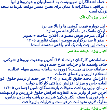
مله اشغالگران صهیونیست به فلسطینیان و خودروهای آنها
راقچی: مذاکرات با عمان برای تعیین مسیر موقت تقریبا به نتیجه
دیک است
بار ویژه
تک ناک
پل دوباره قیمت گوشی ها را بالا می برد
یلان ماسک در ماه کارخانه می سازد!
وگل مترجم هوش مصنوعی آفلاین ساخت + تصویر
فر تا صد برگزاری سومین المپیک فناوری ۱۴۰۵
شت این چت بات یک آدم واقعی نشسته است!
بار ویژه
اندیشه معاصر
ساماندهی کارکنان دولت ۱۴۰۵؛ آخرین وضعیت نیروهای شرکتی،
ف واسطه ها و جزئیات طرح جدید دولت
امانه سعدی چیست؟ | ورود به سامانه سعدی سهام عدالت،
تعلام دارایی و راهنمای خدمات
افزایش مجدد حقوق کارمندان ۱۴۰۵؛ خبر جدید از ترمیم حقوق، فوق
عاده خاص و میزان افزایش دریافتی کارکنان دولت
زمان نهایی پرداخت معوقات بازنشستگان تامین اجتماعی ۱۴۰۵؛
رین خبر از واریز مابه التفاوت افزایش حقوق فروردین و اردیبهشت
ام فوری با سفته الکترونیکی؛ شرایط دریافت وام بدون ضامن،
ارک لازم، نحوه ثبت درخواست و جزئیات بازپرداخت
بار ویژه
روز نو