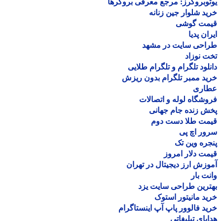
وبروکرز: مرجع معرفی بروکرها
د شلوار جین زنانه
مت گوشی
ان پدیا
احی سایت در مشهد
 نوزاد
لود تلگرام و تلگرام طلایی
د ممبر تلگرام بدون ریزش
اری
شگاه لوله و اتصالات
 زنده جام جهانی
مت طلا دست دوم
ر اچ پی
ره وین تک
ت دلار امروز
زش ارز دیجیتال در تهران
ت بار
رین طراحی سایت یزد
د مانیتور استوک
د فالوور پاپ آپ اینستاگرام
یای تبلیغاتی