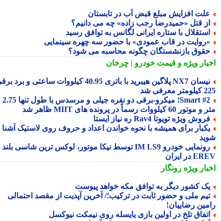
لت افزایش مبلغ قبض آب در تابستان
ز قتل «حمیدرضا رجب زاده» چه می دانیم؟
ستقلال با ستاره ایرانی لگانس به توافق رسید
روایت در قاب عمودی» با حضور سه چهره سینمایی
قوق بازنشستگان چگونه محاسبه می شود؟
بار ویژه
و قیمت خودرو | چرخان
نیسان NX7 پلاگین هیبرید با باتری 40.95 کیلووات ساعتی و برد برقی
 معرفی شد
Smart #2؛ میکرو-برقی دو نفره جیلی و مرسدس با طول تنها 2.75
ور 60 کیلووات رسماً در پرونده های MIIT ظاهر شد
روش ویژه تویوتا Rav4 ره نیاز ایستا
کبار برای همیشه با نحوه خواندن اعداد و حروف روی لاستیک آشنا
ید
رونمایی خودرو IM LS9 توسط نیکا موتور، لوکس ترین شاسی بلند
 در ایران
بار ویژه
رونگار
ک کشور دیگر به توافق مکه خواهد پیوست
یم ملی و حضور ثابت در ترکیب؛/ آخرین آپدیت از مقصد احتمالی
مین رضاییان!
تفاق تلخ در اولین بازی یایسله روی نیمکت نیوکسل