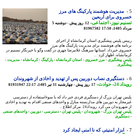
مدیریت هوشمند پارکینگ های مرز
وی برای اربعین
یم نیوز
-
اجتماعی
-
12 روز پیش - دوشنبه 5
1، 17:50
81967582
س پلیس پیشگیری استان کرمانشاه از اجرای
امه های هوشمند برای مدیریت پارکینگ های مرز
وی خبرداد. استانها سرهنگ غلامرضا چهری در گفت وگو با خبرنگار تسنیم در
نشاه، اظهار کرد: ...
س پیشگیری
-
مرز خسروی
-
استان کرمانشاه
-
پارکینگ
-
کرمانشاه
-
مدیریت
-
گیری
دستگیری نصاب دوربین پس از تهدید و اخاذی از شهروندان
اد 24
-
حوادث
-
17 روز پیش - چهارشنبه 31 تیر 1405، 22:17
81931947
س تهران بزرگ از دستگیری فردی خبر داد که با سوءاستفاده از دسترسی
مجاز به دوربین های مداربسته منازل و واحدهای صنفی اقدام به تهدید و اخاذی
روندان می کرد. رویداد24 مرکز اطلاع ...
س تهران بزرگ
-
شهروندان
-
پلیس تهران
-
دسترسی
-
دوربین
-
واحدهای صنفی
تگیری
ابزار امنیتی که نا امنی ایجاد کرد