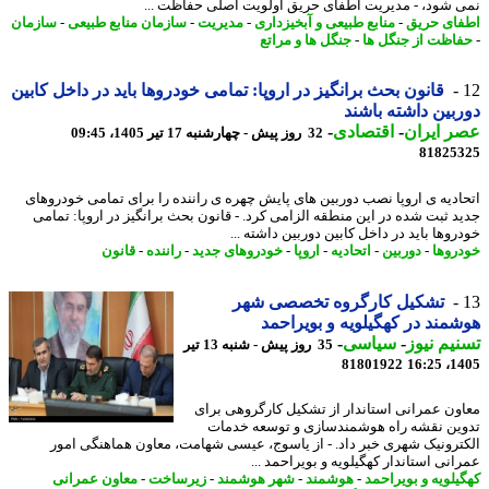
 شود، - مدیریت اطفای حریق اولویت اصلی حفاظت ...
ای حریق
-
منابع طبیعی و آبخیزداری
-
مدیریت
-
سازمان منابع طبیعی
-
سازمان
اظت از جنگل ها
-
جنگل ها و مراتع
قانون بحث برانگیز در اروپا: تمامی خودروها باید در داخل کابین
بین داشته باشند
 ایران
-
اقتصادی
-
32 روز پیش - چهارشنبه 17 تیر 1405، 09:45
81825
ادیه ی اروپا نصب دوربین های پایش چهره ی راننده را برای تمامی خودروهای
د ثبت شده در این منطقه الزامی کرد. - قانون بحث برانگیز در اروپا: تمامی
وها باید در داخل کابین دوربین داشته ...
روها
-
دوربین
-
اتحادیه
-
اروپا
-
خودروهای جدید
-
راننده
-
قانون
تشکیل کارگروه تخصصی شهر
مند در کهگیلویه و بویراحمد
یم نیوز
-
سیاسی
-
35 روز پیش - شنبه 13 تیر
81801922
1405
ون عمرانی استاندار از تشکیل کارگروهی برای
ین نقشه راه هوشمندسازی و توسعه خدمات
ترونیک شهری خبر داد. - از یاسوج، عیسی شهامت، معاون هماهنگی امور
انی استاندار کهگیلویه و بویراحمد ...
یلویه و بویراحمد
-
هوشمند
-
شهر هوشمند
-
زیرساخت
-
معاون عمرانی