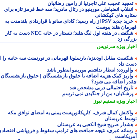
مجید عجیب علی تاجرنیا از رامین رضائیان
نقلاب انضباطی مورینیو در رئال مادرید؛ سه خط قرمز تازه برای
اره های کهکشانی
خرید جدید PSV از راه رسید؛ کادای سانو با قراردادی بلندمدت به
رمان هلند پیوست
شگفتی در هفته اول لیگ هلند؛ تلستار در خانه NEC دست به کار
رگی زد
بار ویژه
سرنویس
کست مقابل اودینزه/ بارسلونا قهرمانی در تورنمنت سه جانبه را از
ت داد
الورده: انتظار نداشتم مورینیو اینطور باشد
اریز کمک هزینه اضافه با حقوق بازنشستگان | حقوق بازنشستگان
در اضافه می شود؟
اریخ احتمالی دربی مشخص شد
زشکیان: من از جنگیدن نمی ترسم
بار ویژه
تسنیم نیوز
اکنش کمال شرف، کاریکاتوریست یمنی به امضای توافق مکه
سط عربستان
شدار صریح شیخ الکعبی به عربستان
سانه عبری: نتیجه حماقت های ترامپ سقوط و فروپاشی اقتصادی
ریکاست