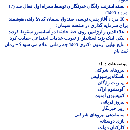
بسته اینترنت رایگان خبرنگاران توسط همراه اول فعال شد (17
 1405)
18 مرداد آغاز پذیره نویسی صندوق سیمان کیان؛ راهی هوشمند
ی سرمایه گذاری در صنعت سیمان!
لاءالدین و آرژانتین روی خط حادثه؛ دو آسانسور سقوط کردند
یکی لینک یزد؛ استاندار از تقویت خدمات اجتماعی حمایت کرد
نتایج نهایی آزمون دکتری 1405 چه زمانی اعلام می شود؟ + زمان
 نام
ضوعات داغ:
یروهای شرکتی
اشگاه پرسپولیس
ینترنت رایگان
لومینیوم اراک
میسیون امنیت
یروز قربانی
وز خبرنگار
اماندهی نیروهای شرکتی
ازی دوستانه
ارکنان دولت