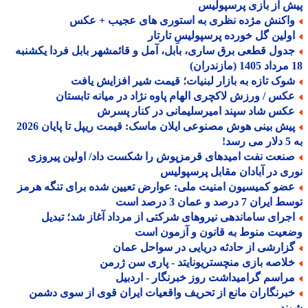
 از بازی پرسپولیس
اکنش مژده نظری به استوری های عجیب + عکس
ولین گل خورده پرسپولیسِ تارتار
دول قطعی برق ساری، بابل، آمل و قائمشهر بابل فردا یکشنبه
وک تازه به بازار لبنیات؛ قیمت شیر افزایش یافت
کس / ورزش لاکچری الهام پاوه نژاد در میانه تابستان
کس شاد سپند امیرسلیمانی در کنار پسرش
پیش بینی هوش مصنوعی ایلان ماسک: قیمت ریپل تا پایان 2026
!
نعت نفت امیدهای قرمزپوش را شکست داد/ اولین پیروزی
ی در آبادان مقابل پرسپولیس
ضو کمیسیون امنیت ملی: عوارض تعیین شده برای تنگه هرمز
ران 7 درصد و عمان 3 درصد است
جرای ساماندهی نیروهای شرکتی از مرداد آغاز شد؛ تبدیل
یت منوط به قانون و آزمون است
زارشی از حادثه دریایی در سواحل عمان
لاصه بازی منچستریونایتد - پاری سن ژرمن
راسم گرامیداشت روز خبرنگار - اردبیل
برنگاران مانع از تحریف واقعیات ایران قوی از سوی دشمن
ند