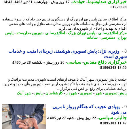
رگزاری صداوسیما
-
حوادث
-
17 روز پیش - چهارشنبه 31 تیر 1405، 14:45
81928
ز اطلاع رسانی پلیس تهران بزرگ از دستگیری فردی خبر داد که با سوءاستفاده
دسترسی غیرمجاز به سامانه های دوربین مداربسته منازل و واحد های صنفی،
ام به تهدید و اخاذی از شهروندان می کرد.
ز اطلاع رسانی
-
پلیس تهران بزرگ
-
اطلاع رسانی
-
دوربین مداربسته
-
پلیس
ان
-
دسترسی
-
سامانه
وزیری نژاد: پایش تصویری هوشمند، زیربنای امنیت و خدمات
ری است
رگزاری دفاع مقدس
-
سیاسی
-
20 روز پیش - یکشنبه 28 تیر 1405،
81906348
18
ه پایش تصویری شهر آبیک با هدف ارتقای امنیت شهری، مدیریت ترافیک و
عه زیرساخت های هوشمند، با تأکید شهردار بر نصب دوربین های جدید و تدوین
امه عملیاتی برای رفع نواقص فنی برگزار ...
ش تصویری
-
شهر
-
تصویری
-
شهردار
-
کارشناسان
-
پایش
-
شهر آبیک
پهپادی عجیب که هنگام پرواز نامریی
 شود
بتر
-
سیاسی
-
22 روز پیش - شنبه 27 تیر 1405،
81895303
11