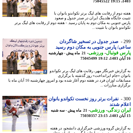
75045522
1403
ه دوم از رقابت های لیگ برتر تکواندو بانوان با
یت جایگاه هلدینگ ایران در صدر جدول و صعود
س جنوبی به مکان دوم به پایان رسید. - هفته دوم از رقابت های لیگ برتر
ندو بانوان با تثبیت ...
2
صدر جدول در تسخیر شاگردان
عی/ ‏پارس جنوبی به مکان دوم رسید
س فوتبال
-
ورزشی
-
21 ماه پیش - چهارشنبه
75045499
گزارش خبرنگار مهر، رقابت های لیگ برتر تکواندو
وان «جام ایرانداخت» روز گذشته با برگزاری
مسابقات اوزان فرد در هفته دوم آغاز شده بود و امروز چهارشنبه 16 آبان ماه با
زاری مبارزات ...
3
نفرات برتر روز نخست تکواندو بانوان
ام شدند
ان زندگی
-
ورزشی
-
21 ماه پیش - سه شنبه
75030357
گزارش گروه ورزشی خبرگزاری دانشجو، در هفته
 از دومین دوره مسابقات لیگ برتر بانوان «جام