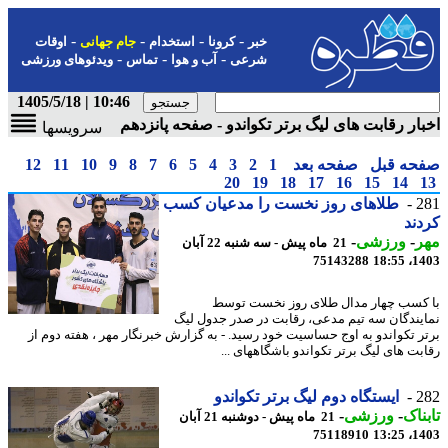
-
-
-
-
خبر
کرونا
استخدام
جام جهانی
اوقات
-
-
-
شرعی
آب و هوا
تماس
ویدئوهای ورزشی
10:46 | 1405/5/18
ار رقابت های لیگ برتر تکواندو - صفحه پانزدهم
سرویسها
حه قبل
صفحه بعد
1
2
3
4
5
6
7
8
9
10
11
12
20
19
18
17
16
15
14
2
طلاهای روز نخست را مدعیان کسب
ند
ر
-
ورزشی
-
21 ماه پیش - سه شنبه 22 آبان
75143288
1403
کسب چهار مدال طلای روز نخست توسط
یندگان سه تیم مدعی، رقابت در صدر جدول لیگ
ر تکواندو به اوج حساسیت خود رسید. - به گزارش خبرنگار مهر ، هفته دوم از
بت های لیگ برتر تکواندو باشگاههای ...
2
ایستگاه دوم لیگ برتر تکواندو
ناک
-
ورزشی
-
21 ماه پیش - دوشنبه 21 آبان
75118910
1403