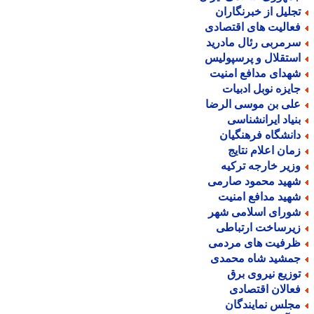
جلیل از خبرنگاران
عالیت های اقتصادی
رمربی رئال مادرید
ستقلال و پرسپولیس
هدای مدافع امنیت
ایزه نوبل ادبیات
لی بن موسی الرضا
نیاد ایرانشناسی
انشگاه فرهنگیان
مان اعلام نتایج
زیر خارجه ترکیه
هید محمود صارمی
هید مدافع امنیت
ورای اسلامی شهر
یرساخت ارتباطی
رفیت های مردمی
مشید شاه محمدی
وزیع نیروی برق
عالان اقتصادی
جلس نمایندگان