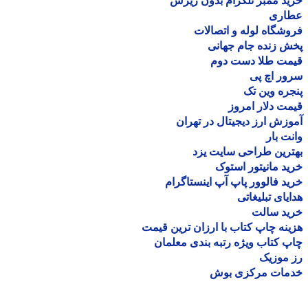
د ممبر تلگرام بدون ریزش
اری
شگاه لوله و اتصالات
 زنده جام جهانی
مت طلا دست دوم
ر اچ پی
ره وین تک
ت دلار امروز
زش ارز دیجیتال در تهران
ت بار
رین طراحی سایت یزد
د مانیتور استوک
د فالوور پاپ آپ اینستاگرام
یای تبلیغاتی
ید سالت
نه چاپ کتاب با ارزان ترین قیمت
 کتاب ویژه رتبه بندی معلمان
موزیک
مات مرکزی بوش