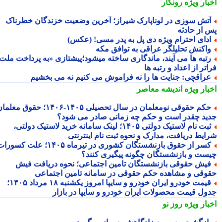
بار ویژه
رونگار
تش سوزی در لوناپارک شیراز؛ آخرین وضعیت خزندگان خطرناک
 از حادثه
دای احترام ویژه دی پل به پدر مسی! (عکس)
اکنش تحلیلگر عراقی به توافق مکه
تبه ها می آیند، ماندگاری ساخته میشود؛پیشتازی «به پرداخت ملت
تر از اعداد و رتبه ها
راقچی: جنایت ها را نه فراموش می کنیم نه می بخشیم
بار ویژه
اندیشه معاصر
حکم حقوقی نومعلمان در سال تحصیلی ۱۴۰۵-۱۴۰۶؛ حقوق معلمان
ید چقدر است و حکم چه زمانی صادر می شود؟
ثبت نام لاستیک دولتی ۱۴۰۵؛ لینک سامانه خرید لاستیک دولتی،
ایط دریافت، مدارک و نحوه ثبت نام اینترنتی
کسر از حقوق بازنشستگان کشوری در تیرماه ۱۴۰۵؛ علت کسورات
ست و بازنشستگان چگونه پیگیری کنند؟
یش حقوقی بازنشستگان تامین اجتماعی؛ نحوه دریافت فیش
وقی و مشاهده حکم حقوقی در سامانه تامین اجتماعی
قیمت خودرو ایران خودرو و سایپا امروز یکشنبه ۱۸ مرداد ۱۴۰۵؛
ول قیمت محصولات ایران خودرو و سایپا در بازار
بار ویژه
روز نو