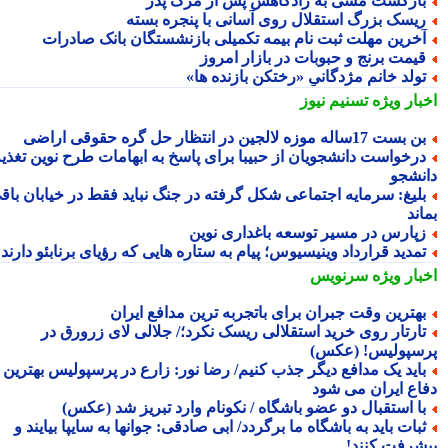
ازگشت مسی به زادگاهش پس از مرگ پدر
یسک بزرگ استقلال روی آسانی با پنجره بسته
خرین مهلت ثبت نام بیمه تکمیلی بازنشستگان بانک صادرات
یمت برنج و حبوبات در بازار امروز
ولد خانم مژدگانیِِ «رختکن بازنده ها»
بار ویژه
تسنیم نیوز
 بست 17ساله موزه لالجین در انتظار حل گره حقوقی اراضی
رخواست دانشجویان از حبیبا برای پاسخ به ابهامات طرح نوین تغذیه
نشجو
لیغ: سرمایه اجتماعی شکل گرفته در جنگ نباید فقط در خیابان باقی
ند
پارس در مسیر توسعه باغداری نوین
مدید قرارداد وینیسیوس؛ پیام به ستاره هایی که رؤیای برنابئو دارند
بار ویژه
سرنویس
هترین وقت جبران برای باتجربه ترین مدافع ایران
ارتار روی خرید استقلالی ریسک نکرد؛/ جلالی لای زرورق در
سپولیس! (عکس)
اید یک مدافع دیگر جذب کنیم/ رضا نور: زارع در پرسپولیس بهترین
اع ایران می شود
ا استقبال دو عضو باشگاه / نکونام وارد تبریز شد (عکس)
بات باید به باشگاه ما برگردد/ ابی صادقی: جوانها به سایپا بیایند و
شرفت کنند!