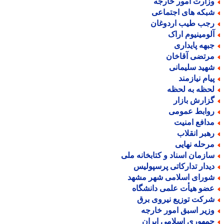
زارت امور خارجه
بکه های اجتماعی
جب طیب اردوغان
لومینیوم اراک
بهه پایداری
رتضی آقاخان
هید سلیمانی
یام نیازمند
حظه به لحظه
زارش بازار
وابط عمومی
دافع امنیت
هبر انقلاب
رحله نهایی
ازمان اسناد و کتابخانه ملی
یدار تدارکاتی پرسپولیس
ورای اسلامی شهر مشهد
ضو هیأت علمی دانشگاه
رکت توزیع نیروی برق
زیر اسبق امور خارجه
مهوری اسلامی ایران