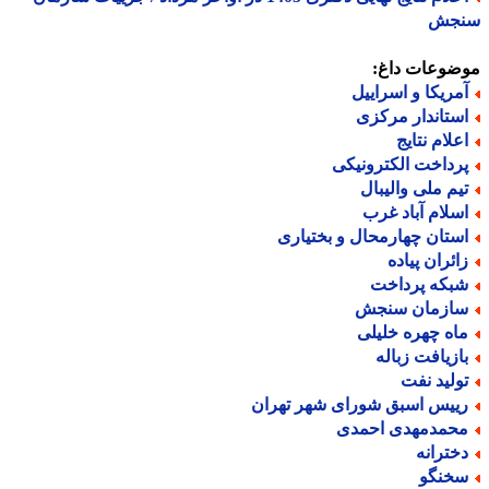
جش
ضوعات داغ:
مریکا و اسراییل
ستاندار مرکزی
علام نتایج
رداخت الکترونیکی
یم ملی والیبال
سلام آباد غرب
ستان چهارمحال و بختیاری
ائران پیاده
بکه پرداخت
ازمان سنجش
اه چهره خلیلی
ازیافت زباله
ولید نفت
ییس اسبق شورای شهر تهران
حمدمهدی احمدی
خترانه
خنگو