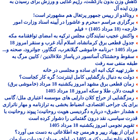
ش وزن بدون بازگشت، رژیم غذایی و ورزش برای رسیدن به
 ایده آل
ونالدو از رییس جمهور پرتغال هم مشهورتر است!
رگزاری مراسم «محرم و عاشورا در آیینه اسناد وزارت امور
18 مرداد 1405) + فیلم
اکنش عجیب نمایندگان مجلس ترکیه به امضای توافقنامه مکه
جدول قطعی برق کرمانشاه، اسلام آباد غرب و سنقر امروز 18
 گیلانغرب، کنگاور، جوانرود، صحنه و...
قوط وحشتناک آسانسور در پاساژ علاءالدین / کابین مرگ به
قه منفی سه رفت
رز تهیه کیک انبه ای ساده و مجلسی در خانه
ولت به دنبال بازگشایی کامل اینترنت؛ گره کار کجاست؟
ان قطعی برق مشهد امروز یکشنبه 18 مرداد (خاموشی برق)
مت دلار، طلا و سکه امروز 18 مرداد 1405
مزگشایی از حراج کلان دارایی های موسسه اعتباری ملل/ گامی
ی یک جراحی اقتصادی، انضباط بخشی به ترازنامه و مهار ناترازی
شدار «شرق» درباره دگردیسی هویت روحانیت؛ پیوند روحانیت با
ت سیاسی، نقد درون گفتمانی را دشوار کرده است
ویم نجومی امروز یکشنبه 18 مرداد 1405
یران از پهپاد ریپر و هرمس چه اطلاعاتی به دست می آورد؟
اعلام نتایج نهایی دکتری 1405 در اواخر مرداد / جزییات سازمان