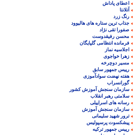
عطای پاداش
لانتا
نگ زرد
ذاب ترین ستاره های هالیوود
فورا تقی نژاد
حسن رفیقدوست
رمانده انتظامی گلپایگان
جلاسیه نماز
هرا خواجوی
سیر دوچرخه
ییس جمهور سابق
فته نهضت سوادآموزی
ورانسراب
ازمان سنجش آموزش کشور
لامتی رهبر انقلاب
سانه های اسراییلی
ازمان سنجش آموزش
رور شهید سلیمانی
یشکسوت پرسپولیس
ییس جمهور ترکیه