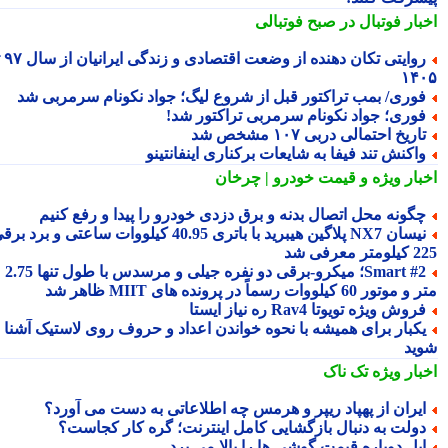
بار فوتبال در صبح فوتبالی
روایتی تکان دهنده از وضعت اقتصادی و زندگی ایرانیان از سال ۹۷ تا
۱۴
وری/ بمب تراکتور قبل از شروع لیگ؛ جواد نکونام سرمربی شد
وری؛ جواد نکونام سرمربی تراکتور شد!
اریخ احتمالی دربی ۱۰۷ مشخص شد
اکنش تند فیفا به شایعات برکناری اینفانتینو
بار ویژه
و قیمت خودرو | چرخان
گونه محل اتصال بدنه و برق دزدی خودرو را پیدا و رفع کنیم
نیسان NX7 پلاگین هیبرید با باتری 40.95 کیلووات ساعتی و برد برقی
 معرفی شد
Smart #2؛ میکرو-برقی دو نفره جیلی و مرسدس با طول تنها 2.75
ور 60 کیلووات رسماً در پرونده های MIIT ظاهر شد
روش ویژه تویوتا Rav4 ره نیاز ایستا
کبار برای همیشه با نحوه خواندن اعداد و حروف روی لاستیک آشنا
ید
بار ویژه
تک ناک
یران از پهپاد ریپر و هرمس چه اطلاعاتی به دست می آورد؟
ولت به دنبال بازگشایی کامل اینترنت؛ گره کار کجاست؟
پل دوباره قیمت گوشی ها را بالا می برد