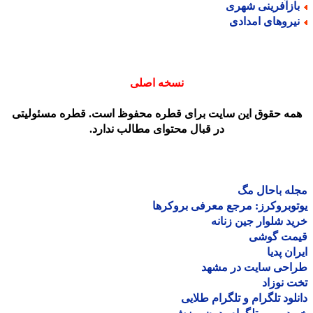
ازآفرینی شهری
یروهای امدادی
نسخه اصلی
مه حقوق این سایت برای قطره محفوظ است. قطره مسئولیتی
در قبال محتوای مطالب ندارد.
ه باحال مگ
وبروکرز: مرجع معرفی بروکرها
د شلوار جین زنانه
مت گوشی
ان پدیا
احی سایت در مشهد
 نوزاد
لود تلگرام و تلگرام طلایی