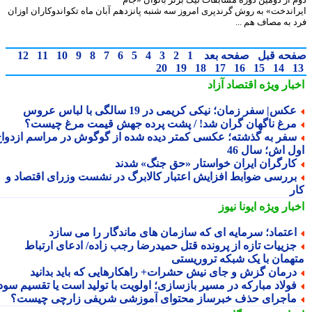
اندخت» به روش گرندپری امروز سه شنبه پانزدهم آبان ماه تکواندوکاران اوزان
 به مصاف هم ...
حه قبل
صفحه بعد
1
2
3
4
5
6
7
8
9
10
11
12
20
19
18
17
16
15
14
بار ویژه
اقتصاد آزاد
کس| سفر زمان؛ نیکی کریمی در 19 سالگی با لباس عروس
رغ ناگهان گران شد! / پشت پرده جهش قیمت مرغ چیست؟
فر به گذشته؛ عکسی کمتر دیده شده از گوگوش در مراسم ازدواج
ل اش؛ سال 46
ارگران ایران خواستار «حق جنگ» شدند
ررسی ضوابط افزایش اعتبار کالابرگ در نشست وزرای اقتصاد و
ر
بار ویژه
ایونا نیوز
عتماد؛ سرمایه ای که سازمان های ماندگار را می سازد
زییات تازه از پرونده قتل حمیدرضا رجب زاده/ ادعای ارتباط
همان با یک شبکه تروریستی
رمان گزش و جای نیش حشرات+ راهکارهایی که باید بدانید
ولاد مبارکه در مسیر بازسازی؛ اولویت با تولید است یا تقسیم سود؟
اجرای حذف خبرساز محتوای آموزشی شریفی زارچی چیست؟