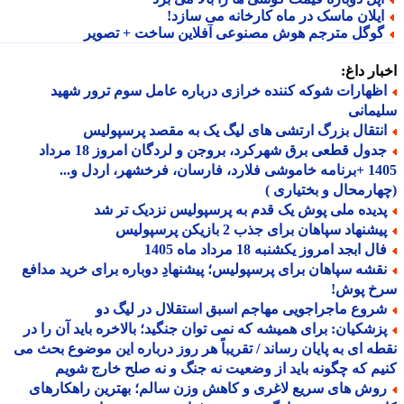
یلان ماسک در ماه کارخانه می سازد!
وگل مترجم هوش مصنوعی آفلاین ساخت + تصویر
ار داغ:
ظهارات شوکه کننده خرازی درباره عامل سوم ترور شهید
مانی
نتقال بزرگ ارتشی های لیگ یک به مقصد پرسپولیس
جدول قطعی برق شهرکرد، بروجن و لردگان امروز 18 مرداد
1405 +برنامه خاموشی فلارد، فارسان، فرخشهر، اردل و...
ارمحال و بختیاری )
دیده ملی پوش یک قدم به پرسپولیس نزدیک تر شد
شنهاد سپاهان برای جذب 2 بازیکن پرسپولیس
ل ابجد امروز یکشنبه 18 مرداد ماه 1405
قشه سپاهان برای پرسپولیس؛ پیشنهادِ دوباره برای خرید مدافع
خ پوش!
روع ماجراجویی مهاجم اسبق استقلال در لیگ دو
زشکیان: برای همیشه که نمی توان جنگید؛ بالاخره باید آن را در
ه ای به پایان رساند / تقریباً هر روز درباره این موضوع بحث می
م که چگونه باید از وضعیت نه جنگ و نه صلح خارج شویم
وش های سریع لاغری و کاهش وزن سالم؛ بهترین راهکارهای