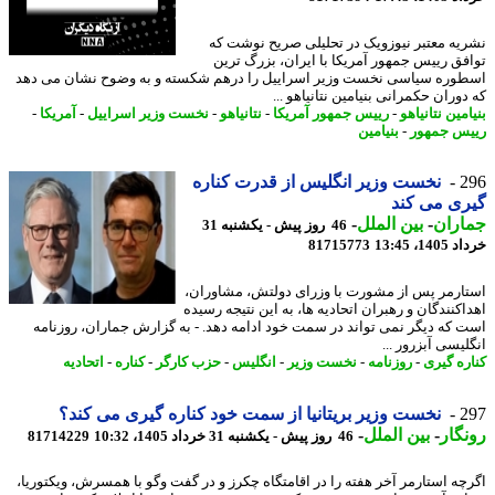
یه معتبر نیوزویک در تحلیلی صریح نوشت که
فق رییس جمهور آمریکا با ایران، بزرگ ترین
وره سیاسی نخست وزیر اسراییل را درهم شکسته و به وضوح نشان می دهد
وران حکمرانی بنیامین نتانیاهو ...
مین نتانیاهو
-
رییس جمهور آمریکا
-
نتانیاهو
-
نخست وزیر اسراییل
-
آمریکا
-
س جمهور
-
بنیامین
2
نخست وزیر انگلیس از قدرت کناره
ی می کند
اران
-
بین الملل
-
46 روز پیش - یکشنبه 31
14، 13:45
81715773
ارمر پس از مشورت با وزرای دولتش، مشاوران،
اکنندگان و رهبران اتحادیه ها، به این نتیجه رسیده
 که دیگر نمی تواند در سمت خود ادامه دهد. - به گزارش جماران، روزنامه
یسی آبزرور ...
ره گیری
-
روزنامه
-
نخست وزیر
-
انگلیس
-
حزب کارگر
-
کناره
-
اتحادیه
2
نخست وزیر بریتانیا از سمت خود کناره گیری می کند؟
گار
-
بین الملل
-
46 روز پیش - یکشنبه 31 خرداد 1405، 10:32
81714229
چه استارمر آخر هفته را در اقامتگاه چکرز و در گفت وگو با همسرش، ویکتوریا،