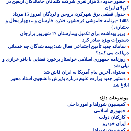
حضور حدود 25 هزار نفری شرکت کنندگان جاماندگان اربعین در
لای ایران
جدول قطعی برق شهرکرد، بروجن و لردگان امروز 15 مرداد
1405 +برنامه خاموشی فرخشهر، فلارد، فارسان و... (چهارمحال و
یاری )
وزیر بهداشت برای تکمیل بیمارستان 17 شهریور برازجان
ورات ویژه صادر کرد
امانه جدید تأمین اجتماعی فعال شد؛ بیمه شدگان چه خدماتی
افت می کنند؟
وزنامه جمهوری اسلامی خواستار برخورد قضایی با باقر خرازی و
ی شد
حتوای آخرین پیام آمریکا به ایران فاش شد
ستور جدید وزارت علوم درباره پذیرش دانشجوی استاد محور
اغ شد
ضوعات داغ:
میسیون شوراها و امور داخلی
مهوری اسلامی
ارکنان دولت
یران خودرو
میسیون شوراها