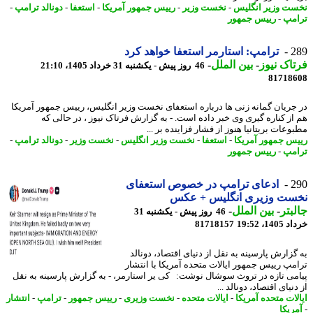
ت وزیر انگلیس
-
نخست وزیر
-
رییس جمهور آمریکا
-
استعفا
-
دونالد ترامپ
-
مپ
-
رییس جمهور
2
ترامپ: استارمر استعفا خواهد کرد
اک نیوز
-
بین الملل
-
46 روز پیش - یکشنبه 31 خرداد 1405، 21:10
81718
جریان گمانه زنی ها درباره استعفای نخست وزیر انگلیس، رییس جمهور آمریکا
از کناره گیری وی خبر داده است. - به گزارش فرتاک نیوز ، در حالی که
عات بریتانیا هنوز از فشار فزاینده بر ...
س جمهور آمریکا
-
استعفا
-
نخست وزیر انگلیس
-
نخست وزیر
-
دونالد ترامپ
-
مپ
-
رییس جمهور
2
ادعای ترامپ در خصوص استعفای
ست وزیری انگلیس + عکس
بتر
-
بین الملل
-
46 روز پیش - یکشنبه 31
14، 19:52
81718157
گزارش پارسینه به نقل از دنیای اقتصاد، دونالد
مپ رییس جمهور ایالات متحده آمریکا با انتشار
می تازه در تروث سوشال نوشت: کی یر استارمر، - به گزارش پارسینه به نقل
نیای اقتصاد، دونالد ...
لات متحده آمریکا
-
ایالات متحده
-
نخست وزیری
-
رییس جمهور
-
ترامپ
-
انتشار
ریکا