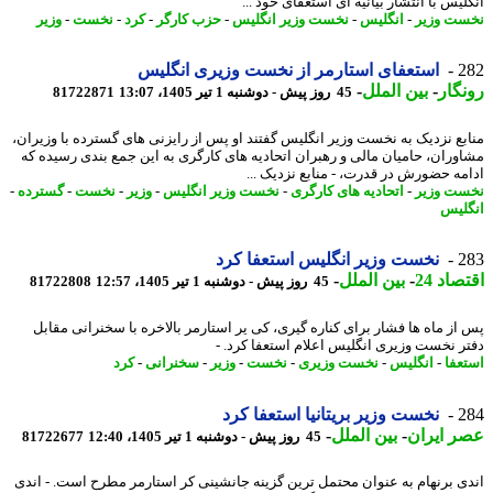
یس با انتشار بیانیه ای استعفای خود ...
ت وزیر
-
انگلیس
-
نخست وزیر انگلیس
-
حزب کارگر
-
کرد
-
نخست
-
وزیر
2
استعفای استارمر از نخست وزیری انگلیس
گار
-
بین الملل
-
45 روز پیش - دوشنبه 1 تیر 1405، 13:07
81722871
بع نزدیک به نخست وزیر انگلیس گفتند او پس از رایزنی های گسترده با وزیران،
وران، حامیان مالی و رهبران اتحادیه های کارگری به این جمع بندی رسیده که
مه حضورش در قدرت، - منابع نزدیک ...
ت وزیر
-
اتحادیه های کارگری
-
نخست وزیر انگلیس
-
وزیر
-
نخست
-
گسترده
-
لیس
2
نخست وزیر انگلیس استعفا کرد
اد 24
-
بین الملل
-
45 روز پیش - دوشنبه 1 تیر 1405، 12:57
81722808
از ماه ها فشار برای کناره گیری، کی یر استارمر بالاخره با سخنرانی مقابل
ر نخست وزیری انگلیس اعلام استعفا کرد. -
عفا
-
انگلیس
-
نخست وزیری
-
نخست
-
وزیر
-
سخنرانی
-
کرد
2
نخست وزیر بریتانیا استعفا کرد
 ایران
-
بین الملل
-
45 روز پیش - دوشنبه 1 تیر 1405، 12:40
81722677
ی برنهام به عنوان محتمل ترین گزینه جانشینی کر استارمر مطرح است. - اندی