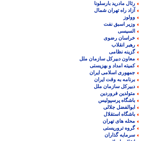
ئال مادرید بارسلونا
زاد راه تهران شمال
ولوز
زیر اسبق نفت
لسیسی
راسان رضوی
هبر انقلاب
زینه نظامی
عاون دبیرکل سازمان ملل
میته امداد و بهزیستی
مهوری اسلامی ایران
رنامه به وقت ایران
بیرکل سازمان ملل
تولدین فروردین
اشگاه پرسپولیس
بوالفضل جلالی
اشگاه استقلال
حله های تهران
روه تروریستی
رمایه گذاران