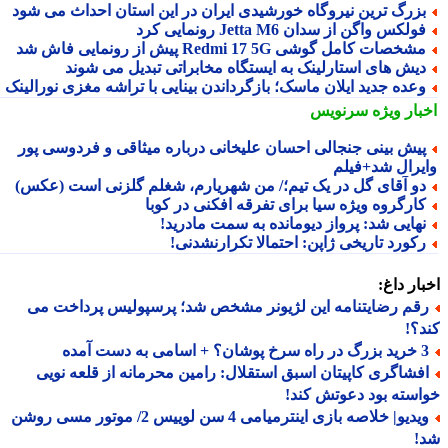
زرگ ترین نیروگاه خورشیدی ایران در این استان احداث می شود
ولکس واگن از سدان Jetta M6 رونمایی کرد
شخصات کامل گوشی Redmi 17 5G پیش از رونمایی فاش شد
یش های استارلینک به ایستگاه مخابراتی تبدیل می شوند
عده جدید ایلان ماسک؛ بازگرداندن بینایی با تراشه مغزی نورالینک
بار ویژه
سرنویس
یش بینی جنجالی احسان علیخانی درباره میثاقی و فردوسی پور
یرال شد+فیلم
و آقای گل در یک تیم؛/ من شهریارم، شغلم گلزنی است (عکس)
ارگروه ویژه سیا برای تفرقه افکنی در کوبا
هایی شد: پرواز دیومانده به سمت مادرید!
کورد تاریخی ژاپن: احتمالا تکرارنشدنی!
ار داغ:
قم رضایتنامه این لژیونر مشخص شد؛ پرسپولیس پرداخت می
؟!
 اسامی به دست آمده
فشاگری کاپیتان اسبق استقلال: رامین محرمانه از قلعه نویی
سته بود دعوتش کند!
ویدیو| خلاصه بازی اینترمیامی 4 سن لوییس 2/ موتور مسی روشن
!