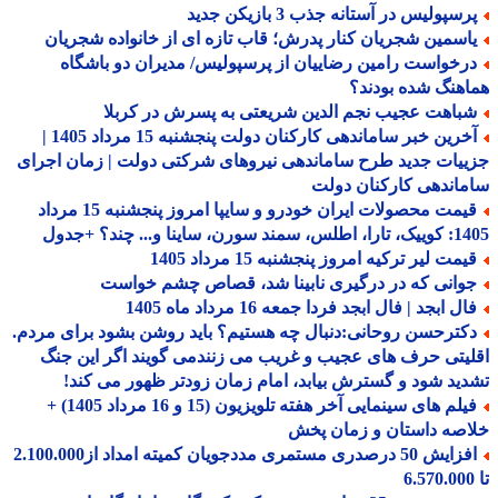
سپولیس در آستانه جذب 3 بازیکن جدید
اسمین شجریان کنار پدرش؛ قاب تازه ای از خانواده شجریان
رخواست رامین رضاییان از پرسپولیس/ مدیران دو باشگاه
هنگ شده بودند؟
باهت عجیب نجم الدین شریعتی به پسرش در کربلا
آخرین خبر ساماندهی کارکنان دولت پنجشنبه 15 مرداد 1405 |
یات جدید طرح ساماندهی نیروهای شرکتی دولت | زمان اجرای
اندهی کارکنان دولت
قیمت محصولات ایران خودرو و سایپا امروز پنجشنبه 15 مرداد
 سورن، ساینا و... چند؟ +جدول
مت لیر ترکیه امروز پنجشنبه 15 مرداد 1405
وانی که در درگیری نابینا شد، قصاص چشم خواست
ل ابجد | فال ابجد فردا جمعه 16 مرداد ماه 1405
کترحسن روحانی:دنبال چه هستیم؟ باید روشن بشود برای مردم.
یتی حرف های عجیب و غریب می زنندمی گویند اگر این جنگ
ید شود و گسترش بیابد، امام زمان زودتر ظهور می کند!
فیلم های سینمایی آخر هفته تلویزیون (15 و 16 مرداد 1405) +
صه داستان و زمان پخش
افزایش 50 درصدری مستمری مددجویان کمیته امداد از2.100.000