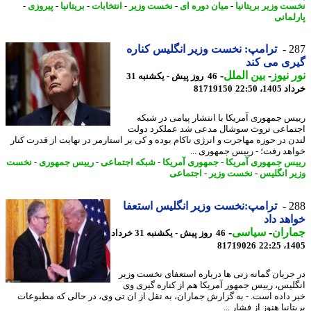
ت وزیر بریتانیا
-
میان دوره ای
-
نخست وزیر
-
انتخابات
-
بریتانیا
-
پیروزی
-
لمانی
2
ترامپ: نخست وزیر انگلیس کناره
ی می کند
 نیوز
-
بین الملل
-
46 روز پیش - یکشنبه 31
14، 22:50
81719150
س جمهوری آمریکا با انتشار پیامی در شبکه
ماعی تروث سوشال مدعی شد عملکرد دولت
ن در حوزه مهاجرت و انرژی ناکام بوده و کی یر استارمر در نهایت از قدرت کنار
هد رفت؛ - رییس جمهوری ...
س جمهوری آمریکا
-
جمهوری آمریکا
-
شبکه اجتماعی
-
رییس جمهوری
-
نخست
ر انگلیس
-
نخست وزیر
-
اجتماعی
2
ترامپ:نخست وزیر انگلیس استعفا
هد داد
اران
-
سیاسی
-
46 روز پیش - یکشنبه 31 خرداد
81719026
1405
جریان گمانه زنی ها درباره استعفای نخست وزیر
لیس، رییس جمهور آمریکا هم از کناره گیری وی
 داده است. - به گزارش جماران، به نقل از ان تی وی، در حالی که مطبوعات
انیا هنوز از فشار ...