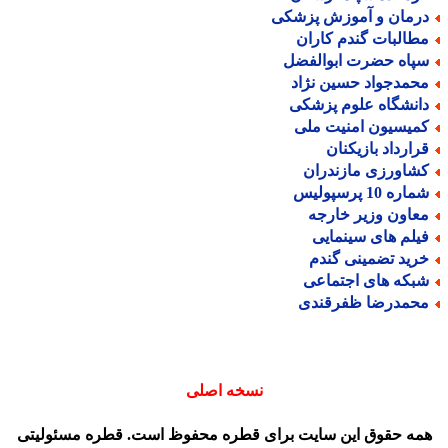
رمان و آموزش پزشکی
طالبات گندم کاران
پاه حضرت ابوالفضل
حمدجواد حسین نژاد
انشگاه علوم پزشکی
میسیون امنیت ملی
رارداد بازیکنان
شاورزی مازندران
اره 10 پرسپولیس
عاون وزیر خارجه
یلم های سینمایی
رید تضمینی گندم
بکه های اجتماعی
حمدرضا ظفرقندی
نسخه اصلی
مه حقوق این سایت برای قطره محفوظ است. قطره مسئولیتی