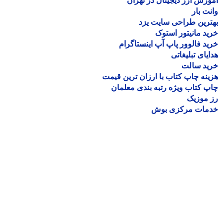
زش ارز دیجیتال در تهران
ت بار
رین طراحی سایت یزد
د مانیتور استوک
د فالوور پاپ آپ اینستاگرام
یای تبلیغاتی
ید سالت
نه چاپ کتاب با ارزان ترین قیمت
 کتاب ویژه رتبه بندی معلمان
موزیک
مات مرکزی بوش