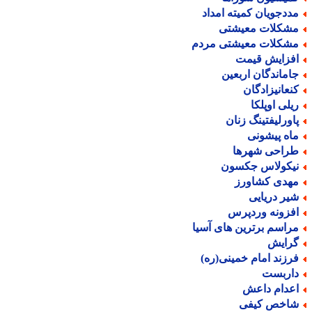
ددجویان کمیته امداد
شکلات معیشتی
شکلات معیشتی مردم
فزایش قیمت
اماندگان اربعین
نعانیزادگان
یلی اوپلکا
اورلیفتینگ زنان
اه پیشونی
راحی شهرها
یکولاس جکسون
هدی کشاورز
یر دریایی
فزونه وردپرس
راسم برترین های آسیا
رایش
رزند امام خمینی(ره)
اربست
عدام داعش
اخص کیفی