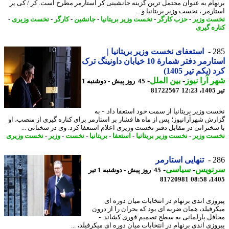
هام به عنوان محتمل ترین گزینه جانشینی کر استارمر مطرح است. کر / کی یر
رمر ، نخست وزیر بریتانیا و ...
ت وزیر
-
حزب کارگر
-
نخست وزیر بریتانیا
-
جانشین
-
کارگر
-
نخست وزیری
-
ره گیری
2
استعفای نخست وزیر بریتانیا |
استارمر دفتر شمارهٔ 10 خیابان داونینگ ترک
(یکم تیر 1405)
 آرا نیوز
-
بین الملل
-
45 روز پیش - دوشنبه 1
1
81722567
ت وزیر بریتانیا از سمت خود استعفا داد. - به
رش شهرآرانیوز؛ پس از ماه ها فشار بر استارمر برای کناره گیری از منصب، او
سخنرانی در مقابل دفتر نخست وزیری اعلام استعفا کرد. وی در سخنانی ...
ت وزیر
-
نخست وزیر بریتانیا
-
استعفا
-
بریتانیا
-
نخست
-
وزیر
-
نخست وزیری
2
تنهایی استارمر
نویس
-
سیاسی
-
45 روز پیش - دوشنبه 1 تیر
81720981
1405
وزی اندی برنهام در انتخابات میان دوره ای
رفیلد، همان ضربه ای بود که بحران را از درون
فل پارلمانی به سطح تصمیم فوری کشاند. -
زی اندی برنهام در انتخابات میان دوره ای میکرفیلد، ...