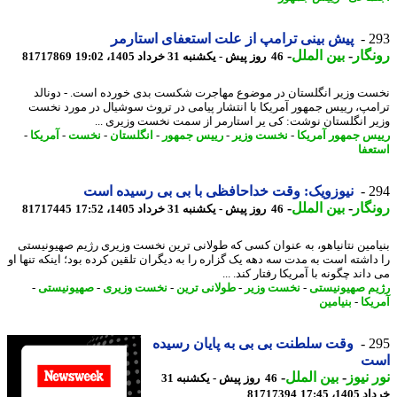
2
پیش بینی ترامپ از علت استعفای استارمر
گار
-
بین الملل
-
46 روز پیش - یکشنبه 31 خرداد 1405، 19:02
81717869
ت وزیر انگلستان در موضوع مهاجرت شکست بدی خورده است. - دونالد
مپ، رییس جمهور آمریکا با انتشار پیامی در تروث سوشیال در مورد نخست
ر انگلستان نوشت: کی یر استارمر از سمت نخست وزیری ...
س جمهور آمریکا
-
نخست وزیر
-
رییس جمهور
-
انگلستان
-
نخست
-
آمریکا
-
عفا
2
نیوزویک: وقت خداحافظی با بی بی رسیده است
گار
-
بین الملل
-
46 روز پیش - یکشنبه 31 خرداد 1405، 17:52
81717445
امین نتانیاهو، به عنوان کسی که طولانی ترین نخست وزیری رژیم صهیونیستی
داشته است به مدت سه دهه یک گزاره را به دیگران تلقین کرده بود؛ اینکه تنها او
اند چگونه با آمریکا رفتار کند. ...
م صهیونیستی
-
نخست وزیر
-
طولانی ترین
-
نخست وزیری
-
صهیونیستی
-
یکا
-
بنیامین
2
وقت سلطنت بی بی به پایان رسیده
ت
 نیوز
-
بین الملل
-
46 روز پیش - یکشنبه 31
14، 17:45
81717394