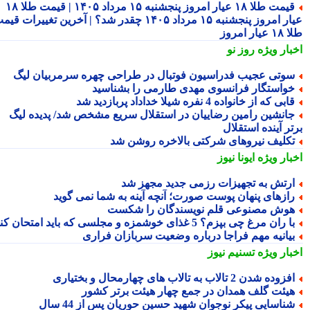
قیمت طلا ۱۸ عیار امروز پنجشنبه ۱۵ مرداد ۱۴۰۵ | قیمت طلا ۱۸
عیار امروز پنجشنبه ۱۵ مرداد ۱۴۰۵ چقدر شد؟ | آخرین تغییرات قیمت
ار امروز
بار ویژه
روز نو
وتی عجیب فدراسیون فوتبال در طراحی چهره سرمربیان لیگ
واستگار فرانسوی مهدی طارمی را بشناسید
ابی که از خانواده 4 نفره شیلا خداداد پربازدید شد
انشین رامین رضاییان در استقلال سریع مشخص شد/ پدیده لیگ
ر آینده استقلال
کلیف نیروهای شرکتی بالاخره روشن شد
بار ویژه
ایونا نیوز
رتش به تجهیزات رزمی جدید مجهز شد
ازهای پنهان پوست صورت؛ آنچه آینه به شما نمی گوید
وش مصنوعی قلم نویسندگان را شکست
ا ران مرغ چی بپزم؟ 5 غذای خوشمزه و مجلسی که باید امتحان کنید
یانیه مهم فراجا درباره وضعیت سربازان فراری
بار ویژه
تسنیم نیوز
زوده شدن 2 تالاب به تالاب های چهارمحال و بختیاری
یئت گلف همدان در جمع چهار هیئت برتر کشور
ناسایی پیکر نوجوان شهید حسین حوریان پس از 44 سال