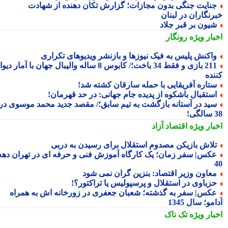
نایت جنگی بدون مجازات؛ گزارش تکان دهنده از شهادت
رنگاران در لبنان
یون بر قبر جلاد
بار ویژه
رونگار
اکنش پلیس به فیک نیوزها و بازنشر ویدیوهای تکراری
211 بازی و فقط 34 باخت؛/ کابوس 8 ساله والیبال جهان با آمار دیوانه
نده
تاره آفریقایی با حمله سارقان کشته شد!
ستقبال باشکوه از پدیده جام جهانی: در حد قهرمان!
ید در آستانه بازگشت به تیم سابق؛/ مقصد جدید محمد موسوی در
!
بار ویژه
اقتصاد آزاد
لاش بازیکن مصدوم استقلال برای رسیدن به دربی
کس| سفر زمان؛ یک کارگاه آموزش فنی و حرفه ای در تهران دهه
عاون وزیر اقتصاد: بنزین گران نمی شود
زباوی در استقلال و پرسپولیس یا تراکتور؟!
کس| سفر به گذشته؛ شعبان جعفری در زورخانه اش به همراه
مو؛ سال 1345
بار ویژه
تک ناک