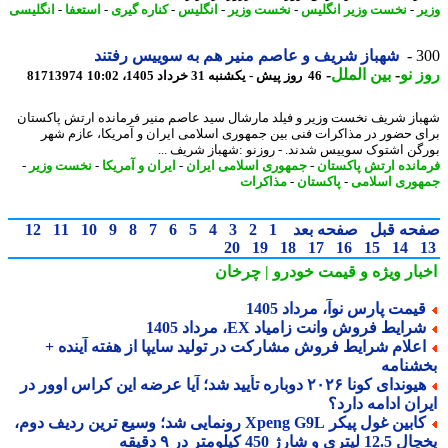
ر
-
نخست وزیر انگلیس
-
نخست وزیر
-
انگلیس
-
کناره گیری
-
استعفا
-
انگلیسی
3
شهباز شریف و عاصم منیر هم به سوییس رفتند
 نو
-
بین الملل
-
46 روز پیش - یکشنبه 31 خرداد 1405، 10:02
81713974
از شریف نخست وزیر و فیلد مارشال سید عاصم منیر فرمانده ارتش پاکستان
ی حضور در مذاکرات فنی بین جمهوری اسلامی ایران و آمریکا، عازم شهر
گن اشتوک سوییس شدند. - روزنو :شهباز شریف ...
انده ارتش پاکستان
-
جمهوری اسلامی ایران
-
ایران و آمریکا
-
نخست وزیر
-
وری اسلامی
-
پاکستان
-
مذاکرات
حه قبل
صفحه بعد
1
2
3
4
5
6
7
8
9
10
11
12
20
19
18
17
16
15
14
بار ویژه
و قیمت خودرو | چرخان
یمت پارس نوآ، مرداد 1405
رایط فروش وانت زامیاد EX، مرداد 1405
علام شرایط فروش مشارکت در تولید سایپا از هفته آینده +
شنامه
هیوندای کونا ۲۰۲۶ دوباره تأیید شد؛ آیا عرضه این کراس اوور در
ان ادامه دارد؟
کابین غول پیکر Xpeng G9L رونمایی شد؛ وسیع ترین ردیف دوم،
ری و شارژ 450 کیلومتر در ۹ دقیقه