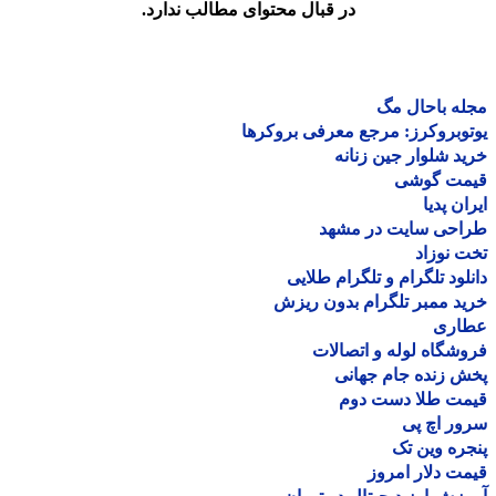
در قبال محتوای مطالب ندارد.
ه باحال مگ
وبروکرز: مرجع معرفی بروکرها
د شلوار جین زنانه
مت گوشی
ان پدیا
احی سایت در مشهد
 نوزاد
لود تلگرام و تلگرام طلایی
د ممبر تلگرام بدون ریزش
اری
شگاه لوله و اتصالات
 زنده جام جهانی
مت طلا دست دوم
ر اچ پی
ره وین تک
ت دلار امروز