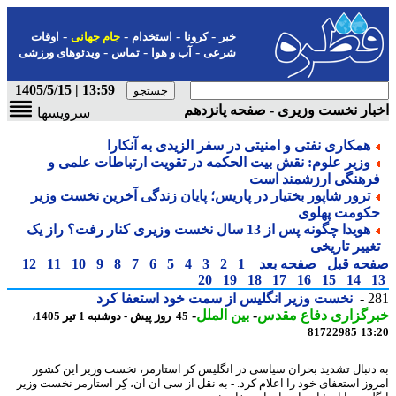
-
-
-
-
خبر
کرونا
استخدام
جام جهانی
اوقات
-
-
-
شرعی
آب و هوا
تماس
ویدئوهای ورزشی
13:59 | 1405/5/15
ار نخست وزیری - صفحه پانزدهم
سرویسها
همکاری نفتی و امنیتی در سفر الزیدی به آنکارا
وزیر علوم: نقش بیت الحکمه در تقویت ارتباطات علمی و
رهنگی ارزشمند است
ترور شاپور بختیار در پاریس؛ پایان زندگی آخرین نخست وزیر
کومت پهلوی
هویدا چگونه پس از 13 سال نخست وزیری کنار رفت؟ راز یک
غییر تاریخی
حه قبل
صفحه بعد
1
2
3
4
5
6
7
8
9
10
11
12
20
19
18
17
16
15
14
2
نخست وزیر انگلیس از سمت خود استعفا کرد
رگزاری دفاع مقدس
-
بین الملل
-
45 روز پیش - دوشنبه 1 تیر 1405،
81722985
13
دنبال تشدید بحران سیاسی در انگلیس کر استارمر، نخست وزیر این کشور
وز استعفای خود را اعلام کرد. - به نقل از سی ان ان، کِر استارمر نخست وزیر