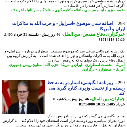
اره آینده سیاسی خود سپری کرده و هنوز تصمیم نهایی را اعلام نکرده است، -
ه استارمر آخر هفته را در اقامتگاه ...
ت وزیر
-
آینده سیاسی
-
اعلام
-
کناره گیری
-
اقامتگاه
-
بریتانیا
-
آخر هفته
2
اضافه شدن موضوع «اسراییل» و حزب الله به مذاکرات
ان و آمریکا
رگزاری دفاع مقدس
-
بین الملل
-
46 روز پیش - یکشنبه 31 خرداد 1405،
81714118
10
رسانه آمریکایی مدعی شد که موضوع نشست اضطراری درباره «اسراییل» و
 الله به مذاکرات واشنگتن و تهران اضافه شده است. - به گزارش گروه بین
لل دفاع پرس ، یک دیپلمات که به نامش اشاره ...
یکا
-
نشست اضطراری
-
ایران و آمریکا
-
حزب الله
-
معاون رییس جمهوری
یکا
-
اضطراری
-
برگزاری
2
روزنامه انگلیسی: استارمر به ته خط
ده و از نخست وزیری کناره گیری می
اران
-
بین الملل
-
46 روز پیش - یکشنبه 31
14، 10:15
81714080
بع انگلیسی می گویند که کی یر استامر پس از یک
ه بحران سیاسی، روز دوشنبه قرار است استعفای خود را اعلام کند. - به گزارش
ران، به نقل از فارس، روزنامه آبزرور در گزارشی مدعی شده است ...