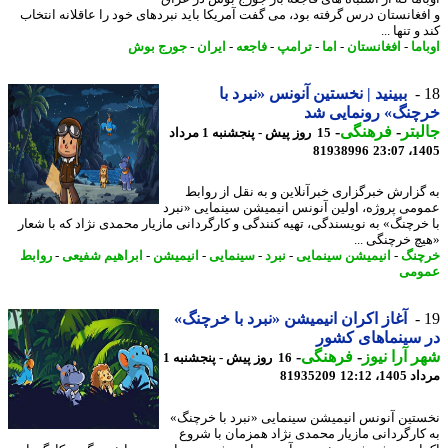
فغانستان درس گرفته بود، می گفت آمریکا باید نبردهای خود را عاقلانه انتخاب
و تنها ...
ما
-
افغانستان
-
اما
-
ترامپ
-
فاجعه
-
ایران
-
جورج بوش
ببینید | نخستین آنونس «نبرد با
چنگ» رونمایی شد
بتر
-
فرهنگی
-
15 روز پیش - پنجشنبه 1 مرداد
81938996
1405
گزارش خبرگزاری خبرآنلاین و به نقل از روابط
می پروژه، اولین آنونس انیمیشن سینمایی «نبرد
خرچنگ» به نویسندگی، تهیه کنندگی و کارگردانی مازیار محمدی نژاد که با شعار
چ خرچنگی ...
نگ
-
انیمیشن سینمایی
-
نبرد
-
سینمایی
-
انیمیشن
-
ابراهیم شفیعی
-
روابط
ومی
آغاز اکران انیمیشن «نبرد با خرچنگ»
سینماهای کشور
 آرا نیوز
-
فرهنگی
-
16 روز پیش - پنجشنبه 1
1، 12:12
81935209
تین آنونس انیمیشن سینمایی «نبرد با خرچنگ»
کارگردانی مازیار محمدی نژاد همزمان با شروع