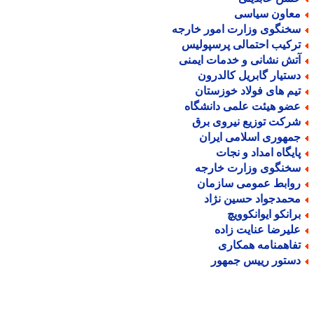
عاون سیاسی
خنگوی وزارت امور خارجه
رکیب احتمالی پرسپولیس
تش نشانی و خدمات ایمنی
ستیار گابریل کالدرون
یم های فولاد خوزستان
ضو هیئت علمی دانشگاه
رکت توزیع نیروی برق
مهوری اسلامی ایران
ایگاه امداد و نجات
خنگوی وزارت خارجه
وابط عمومی سازمان
حمدجواد حسین نژاد
رانکو ایوانکوویچ
لیرضا عنایت زاده
فاهمنامه همکاری
ستور رییس جمهور