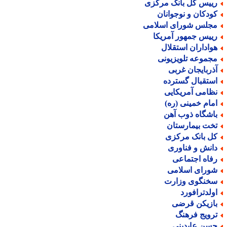
ییس کل بانک مرکزی
ودکان و نوجوانان
جلس شورای اسلامی
ییس جمهور آمریکا
واداران استقلال
جموعه تلویزیونی
ذربایجان غربی
ستقبال گسترده
ظامی آمریکایی
مام خمینی (ره)
اشگاه ذوب آهن
خت بیمارستان
ل بانک مرکزی
انش و فناوری
فاه اجتماعی
ورای اسلامی
خنگوی وزارت
ولدترافورد
ازیکن قرضی
رویج فرهنگ
سن عابدینی