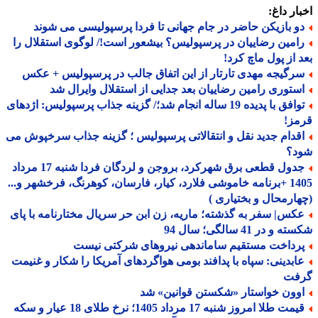
ار داغ:
و بازیکن حاضر در جام جهانی تا فردا پرسپولیسی می شوند
امین رضاییان در پرسپولیس؟ بیشعور است!/ لوگوی استقلال را
 از پول ماچ کرد!
رگیجه مهدی تارتار از این اتفاق جالب در پرسپولیس + عکس
ستوری رامین رضاییان بعد جدایی از استقلال وایرال شد
توافق با پدیده 19 ساله انجام شد؛/ گزینه جذاب پرسپولیس: اژدهای
مز!
قدام جدید نقل و انتقالاتی پرسپولیس ؛ گزینه جذاب سرخپوش می
د؟
جدول قطعی برق شهرکرد، بروجن و لردگان فردا شنبه 17 مرداد
1405 +برنامه خاموشی فلارد، کیار، فارسان، کوهرنگ، فرخشهر و...
ارمحال و بختیاری )
کس| سفر به گذشته؛ ماریه، زن ابن حر سریال مختارنامه با پای
و در 41 سالگی؛ سال 94
رداخت مستقیم ساماندهی نیروهای شرکتی نیست
ابدینی: سپاه با پدافند بومی هواگردهای آمریکا را شکار و غنیمت
فت
وون خواستار «شکستن قوانین» شد
قیمت طلا امروز شنبه 17 مرداد 1405؛ نرخ طلای 18 عیار و سکه