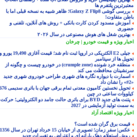
تبرترین پلتفرم ها
بررسی گوشی Galaxy Z Flip8؛ ظاهر شبیه به نسخه قبلی اما با
طن متفاوت!
موزش مسدود کردن کارت بانکی + روش های آنلاین، تلفنی و
وری
هترین شغل های هوش مصنوعی در سال ۲۰۲۶
بار ویژه
و قیمت خودرو | چرخان
جیلی E2 الکتریکی در اروپا ثبت نام شد؛ قیمت آغازی 19,490 یورو و
ویل ها از سپتامبر
منطقه خرد شونده (crumple zone) در خودرو چیست و چگونه از
نشینان محافظت می کند
سمارت با دیواره نگاره های شهری طراحی خودروی شهری جدید
تحویل نخستین کامیون معدنی تمام برقی جهان با باتری سدیمی 676
لووات ساعتی در چین
پتنت های جدید BYD برای باتری حالت جامد دو الکترولیتی؛ حرکت
سمت تولید آزمایشی در 2027
بار ویژه
اقتصاد آزاد
یمت برق گران شده است؟
کس| سفر زمان؛ تصویری از خیابان 15 خرداد تهران در سال 1356
وش استعلام دهک یارانه ای و اعتراض به تغییرات جدید