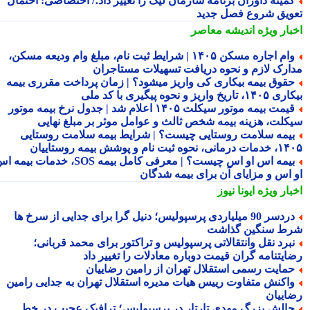
میته داوران برنامه سازمان لیگ را تغییر داد؛/ اختصاصی: احتمال
ویق شروع فصل جدید
بار ویژه
اندیشه معاصر
وام اجاره مسکن ۱۴۰۵ | شرایط ثبت نام، مبلغ وام ودیعه مسکن،
ارک لازم و نحوه دریافت تسهیلات مستاجران
قوق بیمه بیکاری کی واریز میشود؟ | زمان پرداخت مقرری بیمه
تاریخ واریز و نحوه پیگیری با کد ملی
قیمت بیمه موتور سیکلت ۱۴۰۵ اعلام شد | جدول نرخ بیمه موتور
کلت، هزینه بیمه شخص ثالث و عوامل موثر بر مبلغ نهایی
یمه سلامت روستایی چیست؟ | شرایط بیمه سلامت روستایی
نحوه ثبت نام و پوشش بیمه روستاییان
بیمه اس او اس چیست؟ | معرفی کامل بیمه SOS، خدمات بیمه اس
 اس و مزایای آن برای بیمه شدگان
بار ویژه
ایونا نیوز
دردسر 90 میلیاردی پرسپولیس؛ دنیل گرا برای جدایی از سرخ ها
ط سنگین گذاشت
برد نقل وانتقالاتی پرسپولیس و تراکتور برای محمد قربانی؛
ایتنامه گران قیمت دوباره معادلات را تغییر داد
مایت رسمی استقلال تهران از رامین رضاییان
اکنش متفاوت رییس هیات مدیره استقلال تهران به جدایی رامین
اییان
الش بزرگ مهدی تارتار در پرسپولیس؛ ترافیک عجیب در خط