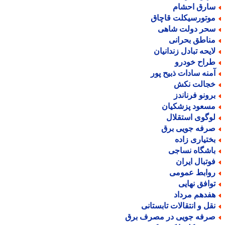
ارق احشام
وتورسیکلت قاچاق
حر دولت شاهی
ناطق بحرانی
ایحه تبادل زندانیان
راح خودرو
منه سادات ذبیح پور
جالت نکش
رونو فرناندز
سعود پزشکیان
وگوی استقلال
رفه جویی برق
ختیاری زاده
اشگاه نساجی
وتبال ایران
وابط عمومی
وافق نهایی
فدهم مرداد
قل و انتقالات تابستانی
رفه جویی در مصرف برق