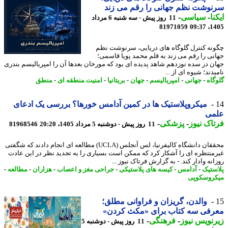
وشت نظم جهانی را رقم می زند
نا
-
سیاسی
-
11 روز پیش - سه شنبه 6 مرداد
81971059
1405
نه کنترل گلوگاه های دریایی، سرنوشت نظم
نی را رقم می زند به قلم محمد پویا قاسمی؛
ن در سده نوزدهم شاهد پدیده ای بود که مورخان بعدها آن را امپریالیسم بندری
دند؛ شیوه ای از ...
گاه
-
جهانی
-
امپریالیسم
-
جهان
-
بریتانیا
-
امنیت منطقه ای
-
منطق
میکروپلاستیک ها در کمین آدامس خورها؟ بررسی یک ادعای
می
اک نیوز
-
پزشکی
-
11 روز پیش - دوشنبه 5 مرداد 1405، 20:20
81968546
محققان دانشگاه کالیفرنیا، لس آنجلس (UCLA) مطالعه ای انجام دادند که شگفتی
منتظره ای را آشکار کرد که ممکن است بسیاری را به تجدید نظر در این عادت
نه وادار کند. - به گزارش فرتاک نیوز ...
ستیک
-
آدامس
-
کیسه های پلاستیکی
-
جراحی مغز و اعصاب
-
هزاران
-
مطالعه
-
روسکوپی
والدن، گریزان و فراوانی مطلق؛
رفی سه کتاب برای «مکث کردن»
نویس نیوز
-
فرهنگی
-
11 روز پیش - دوشنبه 5