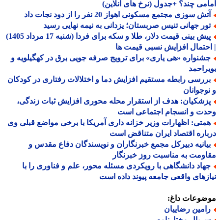
می چند؟ +جدول (نرخ های آنلاین)
ش سوزی مجتمع مسکونی اهواز 20 نفر را از دود نجات داد
ور جهانی تنیس صربستان؛ یزدانی به نیمه نهایی رسید
پیش بینی قیمت دلار، طلا و سکه برای فردا (شنبه 17 مرداد 1405)
حتمال افزایش نسبی قیمت ها
شنواره «هی یاری» برای ترویج صرفه جویی برق در کهگیلویه و
راحمد
ررسی رابطه مستقیم افزایش دما و اختلالات رفتاری در کودکان
وجوانان
زشکیان: هدف از استقرار محله محوری افزایش ثبات زندگی،
دت و انسجام اجتماعی است
متی: اظهارات وزیر خزانه داری آمریکا با برخی مواضع قبلی وی
اره اقتصاد ایران متناقض است
یانیه دبیرکل مجمع خبرنگاران و نویسندگان دفاع مقدس و
ومت به مناسبت روز خبرنگار
هاد دانشگاهی با رویکردی مسئله محور، علم و فناوری را با
زهای واقعی جامعه پیوند داده است
ضوعات داغ:
امین رضاییان
ریال مختارنامه