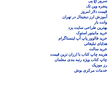
ر اچ پی
ره وین تک
ت دلار امروز
زش ارز دیجیتال در تهران
ت بار
رین طراحی سایت یزد
د مانیتور استوک
د فالوور پاپ آپ اینستاگرام
یای تبلیغاتی
ید سالت
نه چاپ کتاب با ارزان ترین قیمت
 کتاب ویژه رتبه بندی معلمان
موزیک
مات مرکزی بوش