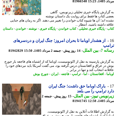
1، 15:23
81966540
گزارش پایگاه خبری تحلیلی زیرنویس، گاهی
ی کتاب ها فقط برای روایت یک داستان نوشته
ه اند؛ آن ها شیوه کتاب خواندن را تغییر می دهند. اگر به رمان های جنایی
ه داشته باشید، انتظار ...
ب
-
پایگاه خبری تحلیلی
-
کتاب خواندن
-
پایگاه خبری
-
نوشته
-
خواندن
-
داستان
از هشدار اوباما تا بحران امروز؛ جنگ ایران و دردسرهای
امپ
نه 7
-
بین الملل
-
14 روز پیش - جمعه 2 مرداد 1405، 15:50
81942829
گزارش پارسینه به نقل از اکونومیست، اوباما که از اشتباه های فاجعه بار جورج
 در عراق و افغانستان درس گرفته بود، می گفت آمریکا باید نبردهای خود را
انه انتخاب کند و تنها در برابر ...
ما
-
افغانستان
-
اما
-
ترامپ
-
فاجعه
-
ایران
-
جورج بوش
باراک اوباما حق داشت؛ جنگ ایران
د ترامپ را می بلعد
نویس نیوز
-
بین الملل
-
15 روز پیش - جمعه 2
1، 12:58
81941745
گزارش اطلاعات آنلاین به نقل از اکونومیست،
اما که از اشتباه های فاجعه بار جورج بوش در عراق