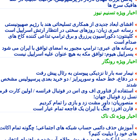
فبک سرخ ها
بار ویژه
تسنیم نیوز
فشای ابعاد جدیدی از همکاری تسلیحاتی هند با رژیم صهیونیستی
سانه عبری زبان: روزهای سختی در انتظار ارتش اسراییل است
لینتون: دکوراسیون پرزرق و برق ترامپ تداعی کننده کاخ های
ام است
سانه های عبری: ترامپ مجبور به امضای توافق با ایران می شود
سراییل هیوم: توافق مکه به هیچ عنوان علیه اسراییل نیست
بار ویژه
رونگار
یمار سه بار تا نزدیکی پیوستن به رئال پیش رفت
ر دفاع، خط حمله و سورپرایز / دو خرید بعدی پرسپولیس مشخص
ند
ستفاده از فناوری اف وی اس در فوتبال فرانسه / اولین کارت قرمز
ل زد فوتبال جهان!
نصوریان: داور مشت زد و بازی را تمام کردیم
ارن افرز: جنگ با ایران یک فاجعه تمام عیار است
بار ویژه
تک ناک
موزش حذف دائمی حساب شبکه های اجتماعی؛ چگونه تمام اکانت
ی خود را دیلیت کنیم؟
هترین اپلیکیشن خرید و فروش طلای آب شده + راهنمای انتخاب