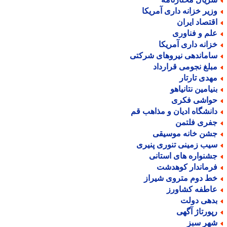
زیر خزانه داری آمریکا
قتصاد ایران
لم و فناوری
زانه داری آمریکا
اماندهی نیروهای شرکتی
بلغ نجومی قرارداد
هدی تارتار
نیامین نتانیاهو
واشی فکری
انشگاه ادیان و مذاهب قم
فری فلتمن
شن خانه موسیقی
یب زمینی تنوری پنیری
شنواره های استانی
رماندار کوهدشت
ط دوم متروی شیراز
اطفه کشاورز
دهی دولت
پورتاژ آگهی
هر سبز