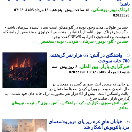
د!
اک نیوز
-
پزشکی
-
41 ساعت پیش - پنجشنبه 15 مرداد 1405، 07:25
82033
اس طولانی مدت وجود توده در گلو ممکن است نشان دهنده سرطان باشد. -
گزارش فرتاک نیوز ، آناستازیا فاتیانوا، متخصص انکولوژی و متخصص آزمایشگاه
ت و دانشجوی دکترا، به NEWS گفت: وجود ...
ساس
-
گلو
-
تومور
-
سرطان
-
طولانی
-
توده
-
متخصص
واشنگتن در آتش؛ 65 هزار نفر گریختند،
سوخت
گزاری بازار
-
بین الملل
-
3 روز پیش - سه
1405، 13:32
82022158
حالی که چندین آتش سوزی گسترده همچنان در
 بلعیدن طبیعت و ویران کردن صدها ساختمان در
ایالت واشنگتن است، بیش از 65 هزار نفر مجبور به ترک خانه های خود شدند. - به
رش بازار ، صلیب سرخ ...
ش
-
آتش سوزی
-
گزارش
-
کرد
-
واشنگتن
-
آتش سوزی گسترده
-
نیروهای
ادی
خیابان های غزه زیر پای «زورو»/معمای
 پالتوپوش آشکار شد