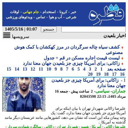
-
-
-
-
خبر
کرونا
استخدام
جام جهانی
اوقات
-
-
-
شرعی
آب و هوا
تماس
ویدئوهای ورزشی
01:07 | 1405/5/16
ار بلعیدن
سرویسها
کشف سیاه چاله سرگردان در مرز کهکشان با کمک هوش
صنوعی
لیست قیمت اجاره مسکن در قم + جدول
زاکانی: برای آمریکا چیزی جز بلعیدن جهان معنا ندارد
حه بعد
1
2
3
4
5
6
7
8
9
10
11
12
13
14
15
20
19
18
17
زاکانی: برای آمریکا چیزی جز بلعیدن
ن معنا ندارد
اران
-
سیاسی
-
2 ساعت پیش - جمعه 16
1، 22:15
82043598
رضا زاکانی شهردار تهران با بیان اینکه برای
یکا چیزی جز بلعیدن جهان معنا ندارد، گفت: یک
 پیمان مکه این است که نشان می دهد، کشورهایی مانند عربستان دیگر مانند
ه به آمریکا ...
رضا زاکانی
-
آمریکا
-
شهید
-
شهردار تهران
-
زاکانی
-
سالگرد شهادت سردار
-