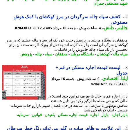
د مصطفی چمران
کشف سیاه چاله سرگردان در مرز کهکشان با کمک هوش
نوعی
بتر
-
دانش
-
4 ساعت پیش - جمعه 16 مرداد 1405، 20:12
82043013
قان دانشگاه مریلند در پژوهش جدید خود یک ابر سیاه چاله عظیم که در مرز
شان سرگردان است را رصد کرده اند. به نقل از یورک آلرت، محققان برای
تین بار یک سیاه چاله خاموش را در فاصله ...
ه چاله
-
کهکشان
-
دانشگاه مریلند
-
محققان
-
سیاه
-
چاله
-
پژوهش
لیست قیمت اجاره مسکن در قم +
ول
ا
-
اقتصادی
-
9 ساعت پیش - جمعه 16 مرداد
82041677
1405
ار اجاره قم در حال بازتعریف قوانین خود است؛ در
ی که برخی محله ها درگیر رکود بی دلیل هستند،
طق نوظهور با سرعتی بی سابقه در حال بلعیدن سهم بازار و جذب سرمایه
ند. - لینک کوتاه کپی شد.
ر اجاره
-
بازار
-
اجاره
-
قیمت اجاره مسکن
-
بلعیدن
-
قوانین
-
سرمایه
این علامت به ظاهر ساده در گلو، می تواند زنگ خطر سرطان