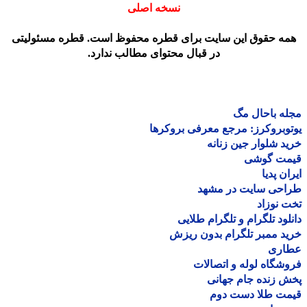
نسخه اصلی
مه حقوق این سایت برای قطره محفوظ است. قطره مسئولیتی
در قبال محتوای مطالب ندارد.
ه باحال مگ
وبروکرز: مرجع معرفی بروکرها
د شلوار جین زنانه
مت گوشی
ان پدیا
احی سایت در مشهد
 نوزاد
لود تلگرام و تلگرام طلایی
د ممبر تلگرام بدون ریزش
اری
شگاه لوله و اتصالات
 زنده جام جهانی
مت طلا دست دوم