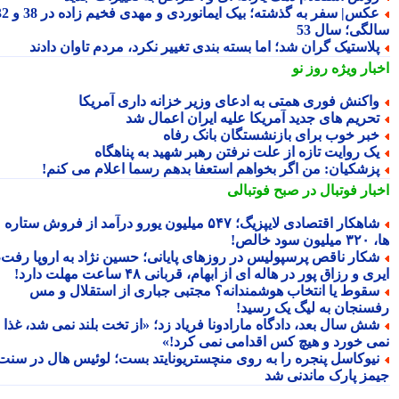
عکس| سفر به گذشته؛ بیک ایمانوردی و مهدی فخیم زاده در 38 و 32
لگی؛ سال 53
لاستیک گران شد؛ اما بسته بندی تغییر نکرد، مردم تاوان دادند
بار ویژه
روز نو
اکنش فوری همتی به ادعای وزیر خزانه داری آمریکا
حریم های جدید آمریکا علیه ایران اعمال شد
بر خوب برای بازنشستگان بانک رفاه
ک روایت تازه از علت نرفتن رهبر شهید به پناهگاه
زشکیان: من اگر بخواهم استعفا بدهم رسما اعلام می کنم!
بار فوتبال در صبح فوتبالی
شاهکار اقتصادی لایپزیگ؛ ۵۴۷ میلیون یورو درآمد از فروش ستاره
سود خالص!
کار ناقص پرسپولیس در روزهای پایانی؛ حسین نژاد به اروپا رفت،
ی و رزاق پور در هاله ای از ابهام، قربانی ۴۸ ساعت مهلت دارد!
قوط یا انتخاب هوشمندانه؟ مجتبی جباری از استقلال و مس
سنجان به لیگ یک رسید!
ش سال بعد، دادگاه مارادونا فریاد زد؛ «از تخت بلند نمی شد، غذا
ی خورد و هیچ کس اقدامی نمی کرد!»
یوکاسل پنجره را به روی منچستریونایتد بست؛ لوئیس هال در سنت
مز پارک ماندنی شد