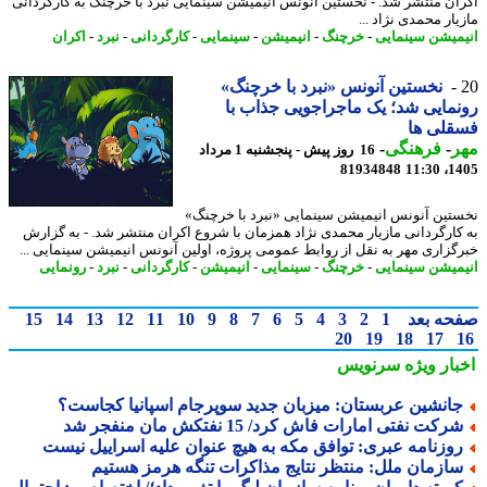
ان منتشر شد. - نخستین آنونس انیمیشن سینمایی نبرد با خرچنگ به کارگردانی
ار محمدی نژاد ...
میشن سینمایی
-
خرچنگ
-
انیمیشن
-
سینمایی
-
کارگردانی
-
نبرد
-
اکران
نخستین آنونس «نبرد با خرچنگ»
مایی شد؛ یک ماجراجویی جذاب با
قلی ها
ر
-
فرهنگی
-
16 روز پیش - پنجشنبه 1 مرداد
81934848
1405
تین آنونس انیمیشن سینمایی «نبرد با خرچنگ»
کارگردانی مازیار محمدی نژاد همزمان با شروع اکران منتشر شد. - به گزارش
گزاری مهر به نقل از روابط عمومی پروژه، اولین آنونس انیمیشن سینمایی ...
میشن سینمایی
-
خرچنگ
-
سینمایی
-
انیمیشن
-
کارگردانی
-
نبرد
-
رونمایی
حه بعد
1
2
3
4
5
6
7
8
9
10
11
12
13
14
15
20
19
18
17
بار ویژه
سرنویس
انشین عربستان: میزبان جدید سوپرجام اسپانیا کجاست؟
رکت نفتی امارات فاش کرد/ 15 نفتکش مان منفجر شد
وزنامه عبری: توافق مکه به هیچ عنوان علیه اسراییل نیست
ازمان ملل: منتظر نتایج مذاکرات تنگه هرمز هستیم