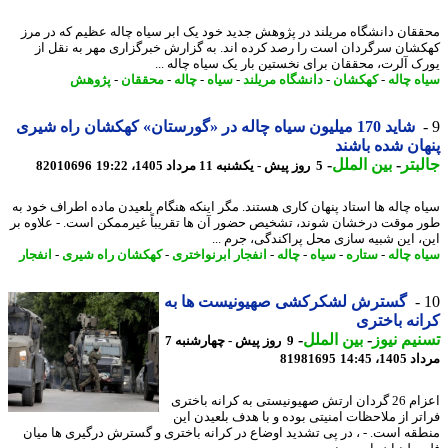
قان دانشگاه مریلند در پژوهش جدید خود یک ابر سیاه چاله عظیم که در مرز
شان سرگردان است را رصد کرده اند. به گزارش خبرگزاری مهر به نقل از
ک آلرت، محققان برای نخستین بار یک سیاه چاله ...
ه چاله
-
کهکشان
-
دانشگاه مریلند
-
سیاه
-
چاله
-
محققان
-
پژوهش
شاید 170 میلیون سیاه چاله در «گورستان» کهکشان راه شیری
ان شده باشند
بتر
-
بین الملل
-
5 روز پیش - یکشنبه 11 مرداد 1405، 19:22
82010696
ه چاله ها استاد پنهان کاری هستند. مگر اینکه هنگام بلعیدن ماده اطراف خود به
 موقت درخشان شوند، تشخیص حضور آن ها تقریباً غیرممکن است. - علاوه بر
، این شبیه سازی محل پراکندگی، جرم ...
ه چاله
-
ستاره
-
سیاه
-
چاله
-
انفجار ابرنواختری
-
کهکشان راه شیری
-
انفجار
گسترش لشکرکشی صهیونیست ها به
نه باختری
یم نیوز
-
بین الملل
-
9 روز پیش - چهارشنبه 7
1، 14:45
81981695
اعزام 26 گردان ارتش صهیونیستی به کرانه باختری
تر از ملاحظات امنیتی بوده و با هدف بلعیدن این
قه است. - ، در پی تشدید اوضاع در کرانه باختری و گسترش درگیری ها میان