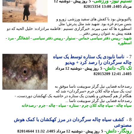
یم نیوز
-
ورزشی
-
5 روز پیش - دوشنبه 12
1، 13:00
82015354
توپوش بود با کفش های سفید ورزشی. زورو و
نِ مردم غزه بود. شهید شد مثل پدرش؛ مثل
وره ها که نمی میرند. خبرگزاری تسنیم : فاطمه مرادزاده: خلیل الحیه که دو
ه پیش به عنوان رییس دفتر ...
د
-
رییس دفتر سیاسی حماس
-
سنوار
-
رییس دفتر سیاسی
-
اشغالگر
-
مرد
-
وره
ناسا نابودی یک ستاره توسط یک سیاه
ه سرگردان را رصد کرد + ویدیو
ناک
-
دانش
-
5 روز پیش - دوشنبه 12 مرداد
82015209
1405
خانه فضایی نیل گرلز سوییفت ناسا موفق به
 یک سیاه چاله کلان جرم «سرگردان» شد که
ام از هم گسیختن و بلعیدن یک ستاره در حاشیه یک کهکشان دوردست، -
خانه فضایی نیل گرلز سوییفت ناسا ...
ه چاله
-
سیاه چاله کلان جرم
-
ستاره
-
سیاه
-
چاله
-
جرم
-
رصدخانه
کشف سیاه چاله سرگردان در مرز کهکشان با کمک هوش
نوعی
گار
-
دانش
-
5 روز پیش - دوشنبه 12 مرداد 1405، 11:32
82014644