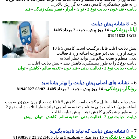
به طور چشمگیری کاهش دهد. - به گزارش بالاتر ...
بت
-
قند خون
-
دیابت نوع 2
-
توان
-
ادرار
-
تغییر سبک زندگی
-
قند
8 نشانه پیش دیابت
ا
-
پزشکی
-
14 روز پیش - جمعه 2 مرداد 1405،
81941832
13
پیش دیابت اغلب قابل برگشت است. کاهش 5 تا 10
د از وزن بدن (در صورت اضافه وزن)، فعالیت
ی منظم و تغذیه سالم می تواند خطر ابتلا به
طور چشمگیری کاهش دهد. - پیش دیابت اغلب ...
بت
-
دیابت نوع 2
-
فعالیت بدنی
-
قند خون
-
تغذیه سالم
-
کاهش
-
توان
نشانه های اصلی پیش دیابت را بهتر بشناسید
گار
-
پزشکی
-
14 روز پیش - جمعه 2 مرداد 1405، 08:02
81940027
پیش دیابت اغلب قابل برگشت است. کاهش 5 تا 10 درصد از وزن بدن (در صورت
اضافه وزن)، فعالیت بدنی منظم و تغذیه سالم می تواند خطر ابتلا به دیابت نوع 2
به طور چشمگیری کاهش دهد. - پیش دیابت اغلب ...
بت
-
دیابت نوع 2
-
فعالیت بدنی
-
تغذیه سالم
-
کاهش
-
توان
-
پیش
8 نشانه پیش دیابت که نباید نادیده بگیرید
بتر
-
پزشکی
-
15 روز پیش - پنجشنبه 1 مرداد 1405، 21:32
81938568