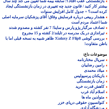
ازنشستگی عقب افتاد؟؛ سابقه بیمه شما تعیین می کند چند سال
تر کار کنید / قانون جدید چه تغییری در زمان بازنشستگی ایجاد
ده است؟ + جدول کامل افزایش سنوات
شدار ربیعی درباره فرسایش وفاق؛ آقای پزشکیان سرمایه اصلی
 اعتماد مردم است
ادف مرگبار پژو پارس و ساینا؛ 7 نفر کشته و مصدوم شدند
راندازی در یک مدرسه در تایلند/2 کشته و 15 مجروح
بررسی گوشی Galaxy Z Flip8؛ ظاهر شبیه به نسخه قبلی اما با
ن متفاوت!
ضوعات داغ:
ریال مختارنامه
امین رضاییان
یلاد محمدی
ازیکنان پرسپولیس
مان بازنشستگی
اهش قدرت خرید
سلام آباد غرب
تولدین ماه ها
نوانسیون حقوقی دریای خزر
رزشگاه آزادی