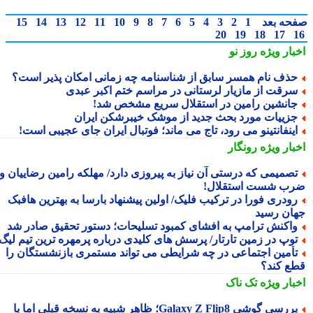
حه بعد
1
2
3
4
5
6
7
8
9
10
11
12
13
14
15
20
19
18
17
بار ویژه
روز نو
ذف نام همسر سابق از شناسنامه چه زمانی امکان پذیر است؟
رقت از مازیار لرستانی در مراسم ختم اکبر عبدی
انشین رامین در استقلال سریع مشخص شد!
زییات مورد بحث جدید از موشک خیبرشکن ایران
ینفانتینو می رود، تاج می ماند؛ فوتبال ایران جای عجیبی است!
بار ویژه
رونگار
صمیمی که درستی آن نیاز به پیروزی دارد/ مهلکه رامین رضاییان و
ب شست استقلال!
ودری فورا در ترکیب فلیک/ اولین پیشنهاد بارسا به بهترین هافبک
ان رسید
اکنش ترامپ به افشای کمبود تسلیحات؛ دستور تحقیق صادر شد
وپ در زمین تارتار/ پرسش های کلیدی درباره پرمهره ترین تیم لیگ!
أمین اجتماعی در چه شرایطی می تواند مستمری بازنشستگان را
ع کند؟
بار ویژه
تک ناک
بررسی گوشی Galaxy Z Flip8؛ ظاهر شبیه به نسخه قبلی اما با