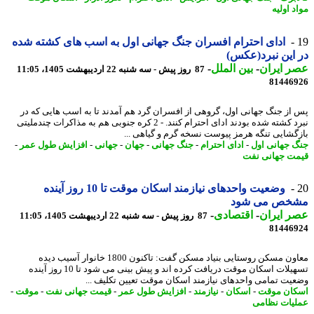
 اولیه
ادای احترام افسران جنگ جهانی اول به اسب های کشته شده
این نبرد(عکس)
 ایران
-
بین الملل
-
87 روز پیش - سه شنبه 22 اردیبهشت 1405، 11:05
81446
از جنگ جهانی اول، گروهی از افسران گرد هم آمدند تا به اسب هایی که در
نبرد کشته شده بودند ادای احترام کنند. - 2 کره جنوبی هم به مذاکرات چندملیتی
گشایی تنگه هرمز پیوست نسخه گرم و گیاهی ...
 جهانی اول
-
ادای احترام
-
جنگ جهانی
-
جهان
-
جهانی
-
افزایش طول عمر
-
ت جهانی نفت
وضعیت واحدهای نیازمند اسکان موقت تا 10 روز آینده
خص می شود
 ایران
-
اقتصادی
-
87 روز پیش - سه شنبه 22 اردیبهشت 1405، 11:05
81446
معاون مسکن روستایی بنیاد مسکن گفت: تاکنون 1800 خانوار آسیب دیده
تسهیلات اسکان موقت دریافت کرده اند و پیش بینی می شود تا 10 روز آینده
یت تمامی واحدهای نیازمند اسکان موقت تعیین تکلیف ...
ان موقت
-
اسکان
-
نیازمند
-
افزایش طول عمر
-
قیمت جهانی نفت
-
موقت
-
یات نظامی