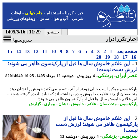
-
-
-
-
خبر
کرونا
استخدام
جام جهانی
اوقات
-
-
-
شرعی
آب و هوا
تماس
ویدئوهای ورزشی
11:29 | 1405/5/16
ار تکرر ادرار
سرویسها
حه بعد
1
2
3
4
5
6
7
8
9
10
11
12
13
14
15
20
19
18
17
این علائم خاموش سال ها قبل از پارکینسون ظاهر می شوند؛
زش دست نیست!
 ایران
-
پزشکی
-
4 روز پیش - دوشنبه 12 مرداد 1405، 10:25
82014040
کینسون ممکن است خیلی زودتر از آنچه تصور می کنید خودش را نشان دهد.
صصان از چند علامت خاموش پرده برداشته اند که نباید نادیده گرفته شوند. -
 علائم خاموش سال ها قبل از پارکینسون ظاهر می شوند؛
کینسون
-
متخصصان
-
علائم
-
خاموش
-
نشان
-
بیماری
-
گزارش
این علائم خاموش سال ها قبل از
رکینسون ظاهر می شوند؛ لرزش دست
ست!
نویس
-
پزشکی
-
4 روز پیش - دوشنبه 12