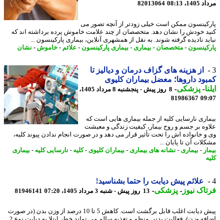
1، 08:13
82013064
کینسون ممکن است خیلی زودتر از آنچه تصور می
د خودش را نشان دهد. متخصصان از چند علامت خاموش پرده برداشته اند که
ید نادیده گرفته شوند. به نقل از همشهری آنلاین، بیماری پارکینسون ...
کینسون
-
متخصصان
-
بیماری
-
بیماری پارکینسون
-
علائم
-
خاموش
-
نشان
از هزینه های گزاف درمان و دیالیز تا
ود داروها؛ معضل بیماران کلیوی
ا
-
پزشکی
-
8 روز پیش - پنجشنبه 8 مرداد 1405،
81986367
09
اری نارسایی کلیه از جمله بیماری هایی است که
وه بر جسم و روح بیمار، کیفیت زندگی و معیشت
و خانواده اش را تحت تأثیر قرار می دهد و در صورت انجام ندادن پیوند کلیه،
ات آن تا پایان ...
ر
-
بیماری
-
نشانه های بیماری
-
بیماران کلیوی
-
کلیه
-
نارسایی کلیه
-
بیماری
علائم پیش دیابت را حتما بشناسید!
اک نیوز
-
پزشکی
-
13 روز پیش - شنبه 3 مرداد 1405، 07:20
81946141
پیش دیابت اغلب قابل برگشت است. کاهش 5 تا 10 درصد از وزن بدن (در صورت
اضافه وزن)، فعالیت بدنی منظم و تغذیه سالم می تواند خطر ابتلا به دیابت نوع 2