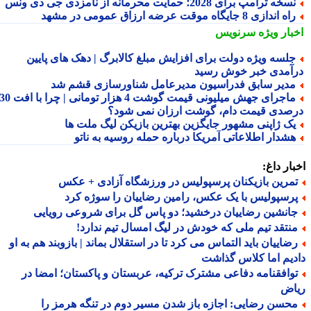
سخه ترامپ برای 2028؛ حمایت محرمانه از نامزدی جی دی ونس
ه اندازی 8 جایگاه موقت عرضه ارزاق عمومی در مشهد
بار ویژه
سرنویس
لسه ویژه دولت برای افزایش مبلغ کالابرگ | دهک های پایین
آمدی خبر خوش رسید
دیر سابق فدراسیون مدیرعامل شناورسازی قشم شد
ماجرای جهش میلیونی قیمت گوشت 4 هزار تومانی | چرا با افت 30
صدی قیمت دام، گوشت ارزان نمی شود؟
ک ژاپنی مشهور جایگزین بهترین بازیکن لیگ ملت ها
شدار اطلاعاتی آمریکا درباره حمله روسیه به ناتو
ار داغ:
مرین بازیکنان پرسپولیس در ورزشگاه آزادی + عکس
رسپولیس با یک عکس، رامین رضاییان را سوژه کرد
انشین رضاییان درخشید؛ دو پاس گل برای شروعی رویایی
نتقد تیم ملی که خودش در لیگ امسال تیم ندارد!
ضاییان باید التماس می کرد تا در استقلال بماند | بازوبند هم به او
یم اما کلاس گذاشت
وافقنامه دفاعی مشترک ترکیه، عربستان و پاکستان؛ امضا در
اض
حسن رضایی: اجازه باز شدن مسیر دوم در تنگه هرمز را