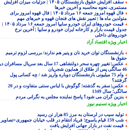
سقف افزایش حقوق بازنشستگان ۱۴۰۵ | جزئیات میزان افزایش
تمری، نحوه محاسبه و آخرین خبرها
فال قهوه امروز جمعه ۱۶ مرداد ۱۴۰۵ | فال قهوه امروز برای
ولدین ماه ها | تعبیر نقش های فنجان قهوه و خبرهای مهم
قیمت خودروهای ایران خودرو سایپا امروز جمعه ۱۶ مرداد ۱۴۰۵ |
ول قیمت بازار و کارخانه ایران خودرو و سایپا | آخرین نرخ
دروهای داخلی
بار ویژه
اقتصاد آزاد
ازنشستگان توان خرید نان و پنیر هم ندارند/ بررسی لزوم ترمیم
وق ها
عکس| تغییر چهره سحر دولتشاهی 17 سال بعد سریال مسافران در
شجریان
وام 75 میلیونی بازنشستگان دوباره واریز شد / چه کسانی پول
فتند؟
عکس| سفر به گذشته؛ گوگوش با لباس سنتی متفاوت و در 20
گی؛ سال 1349
نزین گران می شود؟ پاسخ نماینده مجلس به نگرانی مردم
بار ویژه
تسنیم نیوز
ولید سیب در لرستان به مرز 85 هزار تن رسید
15 قیام یاسوج؛ فریاد انتقام در قلب خیابان جمهوری+تصاویر
یمت نفت در بازار جهانی افزایش یافت