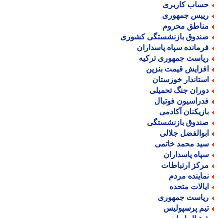
ساب کاربری
ییس جمهوری
ناطق محروم
ندوق بازنشستگی کشوری
رمانده سپاه پاسداران
یاست جمهوری ترکیه
فزایش قیمت بنزین
ستاندار خوزستان
وران جنگ تحمیلی
دراسیون فوتبال
ازیکنان آکادمی
ندوق بازنشستگی
بوالفضل جلالی
ید محمد خاتمی
پاه پاسداران
رکز ارتباطات
ماینده مردم
یالات متحده
یاست جمهوری
یم پرسپولیس