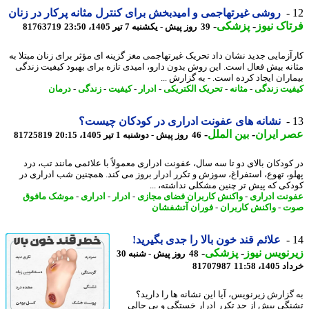
روشی غیرتهاجمی و امیدبخش برای کنترل مثانه پرکار در زنان
اک نیوز
-
پزشکی
-
39 روز پیش - یکشنبه 7 تیر 1405، 23:50
81763719
آزمایی جدید نشان داد تحریک غیرتهاجمی مغز گزینه ای مؤثر برای زنان مبتلا به
نه بیش فعال است. این روش بدون دارو، امیدی تازه برای بهبود کیفیت زندگی
اران ایجاد کرده است. - به گزارش ...
یت زندگی
-
مثانه
-
تحریک الکتریکی
-
ادرار
-
کیفیت
-
زندگی
-
درمان
نشانه های عفونت ادراری در کودکان چیست؟
 ایران
-
بین الملل
-
46 روز پیش - دوشنبه 1 تیر 1405، 20:15
81725819
کودکان بالای دو تا سه سال، عفونت ادراری معمولاً با علائمی مانند تب، درد
و، تهوع، استفراغ، سوزش و تکرر ادرار بروز می کند. همچنین شب ادراری در
کی که پیش تر چنین مشکلی نداشته، ...
نت ادراری
-
واکنش کاربران فضای مجازی
-
ادرار
-
ادراری
-
موشک مافوق
ت
-
واکنش کاربران
-
فوران آتشفشان
علائم قند خون بالا را جدی بگیرید!
نویس نیوز
-
پزشکی
-
48 روز پیش - شنبه 30
14، 11:58
81707987
گزارش زیرنویس، آیا این نشانه ها را دارید؟
گی بیش از حد تکرر ادرار خستگی و بی حالی