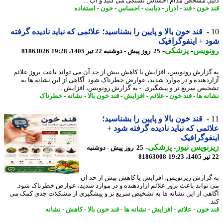
ل مشخص مدام احساس تشنگی می کنید و آب ...
 خون
-
قند
-
ادرار
-
دیابت
-
احساس
-
خون
-
استفاده
قند خون بالا و پایین را بشناسید؛ علائمی که نباید نادیده گرفته
 + اینفوگرافیک
نویس
-
پزشکی
-
25 روز پیش - دوشنبه 22 تیر 1405، 19:28
81863026
گزارش رونویس، افزایش یا کاهش بیش از حد آن می تواند باعث بروز علائم
ردهنده و در موارد شدید، عوارض خطرناک شود. آگاهی از این نشانه ها به
یص سریع تر و پیشگیری. - به گزارش رونویس، افزایش ...
نه ها
-
قند خون
-
علائم
-
افزایش
-
قند خون بالا
-
نشانه
-
خطرناک
قند خون بالا و پایین را بشناسید؛
ئمی که نباید نادیده گرفته شود +
فوگرافیک
نویس نیوز
-
پزشکی
-
25 روز پیش - دوشنبه
81863008
گزارش زیرنویس، افزایش یا کاهش بیش از حد آن
تواند باعث بروز علائم آزاردهنده و در موارد شدید، عوارض خطرناک شود.
هی از این نشانه ها به تشخیص سریع تر و پیشگیری از مشکلات جدی کمک می
 خون
-
علائم
-
افزایش
-
نشانه ها
-
قند خون بالا
-
کاهش
-
نشانه