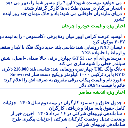
ی خواهید نویسنده شوید؟ این 7 راز مسیر شما را تغییر می دهد
نفجار مرگبار در معدن طلا؛ ده ها کارگر گرفتار شدند
ریای مازندران طوفانی می شود؛ باد و خاک مهمان چند روز آینده
ور
بار ویژه
و قیمت خودرو | چرخان
وسید عرضه کراس اوور میان ردهٔ برقی «کاسموس» را به نیمه دوم
وکول کرد
نیسان NX7 رونمایی شد: شاسی بلند جدید دونگ فنگ با لایدار سقفی
رتباط با خانواده NX8
مرسدس‑ای ام جی GT 53 چهاردر برقی حالا صدای «اصیل» شش
لندر خطی را شبیه سازی می کند
یانگ وانگ U8L چهار نفره رونمایی شد؛ شاسی بلند 216,000 دلاری
۱ کیلومتر و پکیج دست ساز Snowcrest
ورد نام و قیمت پیکاپ برقی مقرون به صرفه اش را اعلام کرد:
 با قیمت 29,945 دلار
بار ویژه
اندیشه معاصر
جدول حقوق و دستمزد کارگران در نیمه دوم سال ۱۴۰۵ | جزئیات
مل حقوق پایه، مزایا و دریافتی کارگران
ساماندهی نیروهای شرکتی در ۱۶ مرداد ۱۴۰۵ | آخرین خبر از
عیت تبدیل وضعیت کارکنان شرکتی | جزئیات پیگیری طرح
ماندهی نیروهای شرکتی