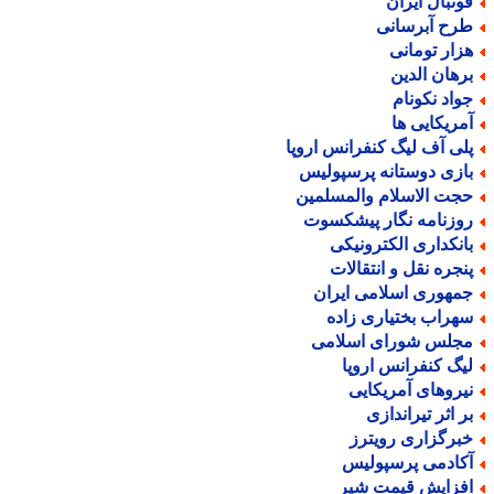
وتبال ایران
رح آبرسانی
زار تومانی
رهان الدین
واد نکونام
مریکایی ها
لی آف لیگ کنفرانس اروپا
ازی دوستانه پرسپولیس
جت الاسلام والمسلمین
وزنامه نگار پیشکسوت
انکداری الکترونیکی
نجره نقل و انتقالات
مهوری اسلامی ایران
هراب بختیاری زاده
جلس شورای اسلامی
یگ کنفرانس اروپا
یروهای آمریکایی
ر اثر تیراندازی
برگزاری رویترز
کادمی پرسپولیس
فزایش قیمت شیر