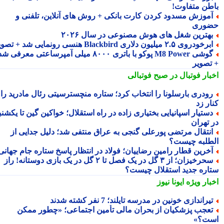
طن متفاوت!
موزش مسدود کردن کارت بانکی + روش های آنلاین، تلفنی و
وری
هترین شغل های هوش مصنوعی در سال ۲۰۲۶
رخودروی ۲.۵ میلیون دلاری Blackbird هنسی رونمایی شد + تصویر
گوشی M8 Power پوکو با باتری ۸۰۰۰ میلی آمپرساعتی معرفی شد
تصویر
بار فوتبال در صبح فوتبالی
ودری بارسلونا را انتخاب کرد؛ ستاره منچسترسیتی رئال مادرید را
ر زد
ستیار اسپانیایی بختیاری زاده در راه استقلال؛ خواکین گین تا یکشنبه
 تهران
نتقال مرتضی پورعلی گنجی به عراق منتفی شد؛ دلیل جدایی از
طلبه چیست؟
خرین قطار رامین رضاییان؛ فولاد در انتظار پاسخ ستاره جام جهانی
سحرخیزان؛ از ۳ گل در یک فصل تا ۲ گل در یک بازی دوستانه! راز
اره جدید استقلال چیست؟
بار ویژه
ایونا نیوز
یراندازی خونین در مدرسه تایلند؛ 7 نفر کشته شدند
عجب پزشکیان از بحران مالی تأمین اجتماعی؛ «چطور ممکن
ت؟»