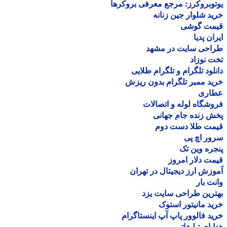
وبروکرز: مرجع معرفی بروکرها
د شلوار جین زنانه
مت گوشی
ان پدیا
احی سایت در مشهد
 نوزاد
لود تلگرام و تلگرام طلایی
د ممبر تلگرام بدون ریزش
اری
شگاه لوله و اتصالات
 زنده جام جهانی
مت طلا دست دوم
ر اچ پی
ره وین تک
ت دلار امروز
زش ارز دیجیتال در تهران
ت بار
رین طراحی سایت یزد
د مانیتور استوک
د فالوور پاپ آپ اینستاگرام
یای تبلیغاتی