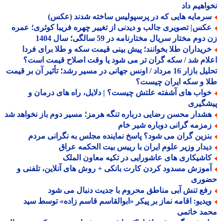
اهیم داد
رمایه هایی که در پرسپولیس ساخته شدند (عکس)
کس| تصویری جالب و دیدنی از تغییر چهره فریبا کوثری؛ عمره
وم مختار سریال مختارنامه در 59 سالگی؛ سال 1404
ریداران طلا بخوانند؛ پیش بینی قیمت سکه و طلا برای فردا
ام شد / سکه گران تر می شود یا وقت اصلاح قیمت است؟
تحلیل بازار 16 مرداد / اونس جهانی در مسیر رشد؛ تأثیر آن بر قیمت
 و سکه ایران چیست؟
واب های آشفته علتش چیست؟ | دلایل، راه های درمان و
شگیری
شدار محسن رضایی درباره تنگه هرمز؛ مسیر دوم باز نخواهد شد
مزمه گرانی دوباره شیر خام
نزین گران می شود؟ پاسخ نماینده مجلس به نگرانی مردم
یدار وزیر علوم ایران با رییس بیت الحکمه عراق
اشیکاری های عاشورایی در تکیه معاون الملک
موزش مسدود کردن کارت بانکی + روش های آنلاین، تلفنی و
وری
فع تنش آبی مناطق محروم با جدیت دنبال می شود
یدیو: اقامه نماز بر پیکر «ابوالقاسم قاسم زاده» توسط سید
مد خاتمی