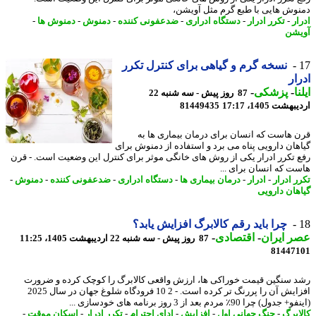
وش هایی با طبع گرم مثل آویشن،
ر
-
تکرر ادرار
-
دستگاه ادراری
-
ضدعفونی کننده
-
دمنوش
-
دمنوش ها
-
شن
نسخه گرم و گیاهی برای کنترل تکرر
ار
ا
-
پزشکی
-
87 روز پیش - سه شنبه 22
شت 1405، 17:17
81449435
 هاست که انسان برای درمان بیماری ها به
هان دارویی پناه می برد و استفاده از دمنوش برای
 تکرر ادرار یکی از روش های خانگی موثر برای کنترل این وضعیت است. - قرن
ت که انسان برای ...
 ادرار
-
ادرار
-
درمان بیماری ها
-
دستگاه ادراری
-
ضدعفونی کننده
-
دمنوش
-
هان دارویی
چرا باید رقم کالابرگ افزایش یابد؟
 ایران
-
اقتصادی
-
87 روز پیش - سه شنبه 22 اردیبهشت 1405، 11:25
81447
 سنگین قیمت خوراکی ها، ارزش واقعی کالابرگ را کوچک کرده و ضرورت
افزایش آن را پررنگ تر کرده است. - 2 10 فرودگاه شلوغ جهان در سال 2025
ل) چرا 90٪ مردم بعد از 3 روز برنامه های خودسازی ...
ابرگ
-
جنگ جهانی اول
-
افزایش
-
ادای احترام
-
تکرر ادرار
-
اسکان موقت
-