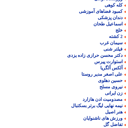
له کوهی
مبود فضاهای آموزشی
ندان پزشکی
سماعیل طحان
لج
ته
یمان غرب
یلتر شنی
کتر محسن حرازی زاده یزدی
ستوارت پیرس
لکس آلگریا
لی اصغر مدیر روستا
سین دهلوی
یروی مسلح
ن ایرانی
صدومیت ادن هازارد
یمه نهایی لیگ برتر بسکتبال
نر اصیل
رزش های ناشنوایان
فاضل گل