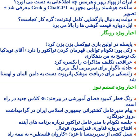
یران از پهپاد ریپر و هرمس چه اطلاعاتی به دست می آورد؟
ساعت هوشمند رولمی مجهز به ChatGPT و Grok معرفی شد +
ویر
ولت به دنبال بازگشایی کامل اینترنت؛ گره کار کجاست؟
پل دوباره قیمت گوشی ها را بالا می برد
بار ویژه
رونگار
ایسله در اولین بازی نیوکسل بزن بزن کرد!
کی پور: نکونام توانایی قهرمان کردن تراکتور را دارد / آقای نویدکیا!
 توضیح به من بدهکاری
راقچی تکلیف مذاکرات را یکسره کرد
ادثه ناگوار برای سرمربی لیگ برتری
لنسکی برای دریافت موشک پاتریوت دست به دامن آلمان و لهستان
بار ویژه
تسنیم نیوز
زنگ خطر کمبود فضای آموزشی در بیرجند؛ 36 کلاس جدید در راه
ت
یام مدیرعامل کشتیرانی جمهوری اسلامی ایران در گرامیداشت
وز خبرنگار»
لسه نکونام با مدیرعامل تراکتور درباره برنامه های آینده
فتتاح پروژه فناوری فدراسیون فوتبال
سل کشی از سربرنیتسا تا غزه؛ «کاروان فلسطین» به نیمه راه