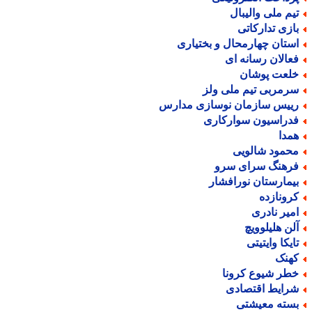
یم ملی والیبال
ازی تدارکاتی
ستان چهارمحال و بختیاری
عالان رسانه ای
لعت پوشان
رمربی تیم ملی ولز
ییس سازمان نوسازی مدارس
دراسیون سوارکاری
مدا
حمود شالویی
رهنگ سرای سرو
یمارستان نورافشار
رونازده
میر نادری
لن هلیلوویچ
ایکا وایتیتی
هنک
طر شیوع کرونا
رایط اقتصادی
سته معیشتی