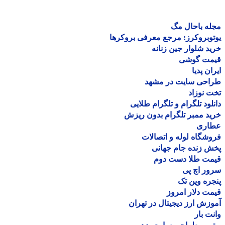
ه باحال مگ
وبروکرز: مرجع معرفی بروکرها
د شلوار جین زنانه
مت گوشی
ان پدیا
احی سایت در مشهد
 نوزاد
لود تلگرام و تلگرام طلایی
د ممبر تلگرام بدون ریزش
اری
شگاه لوله و اتصالات
 زنده جام جهانی
مت طلا دست دوم
ر اچ پی
ره وین تک
ت دلار امروز
زش ارز دیجیتال در تهران
ت بار