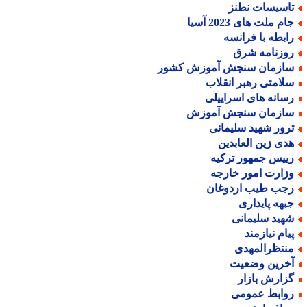
اسیسات نطنز
م ملت های 2023 آسیا
ابطه با فرانسه
وزنامه شرق
ازمان سنجش آموزش کشور
لامتی رهبر انقلاب
سانه های اسراییلی
ازمان سنجش آموزش
رور شهید سلیمانی
دی زین العابدین
ییس جمهور ترکیه
زارت امور خارجه
جب طیب اردوغان
بهه پایداری
هید سلیمانی
یام نیازمند
نتظرالمهدی
خرین وضعیت
زارش بازار
وابط عمومی