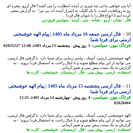
 می خواهی بدانی چه چیزی در آینده انتظارت را می کشد؟ فال آرزو، پنجره ای
به رویاهایت است. با یک کلیک، به اسرار آینده ات پی ببر! - به گزارش سعی
 ایم تا انواع فال را با عنوان فال فردا ...
-
نشان
-
آرزو
-
نشانه
-
متن
-
آینده
-
متولدین فروردین
فال ارمنی جمعه 16 مرداد ماه 1405 | پیام الهه خوشبختی
نی برای فردا شما
اک نیوز
-
سیاسی
-
3 روز پیش - پنجشنبه 15 مرداد 1405، 12:40
82035227
ه خوشبختی ارمنی، آستک ، پیامی زیبایی برای شما دارد. با گرفتن فال ارمنی،
توانید از این پیام مطلع شوید و با خیال راحت به استقبال فردا بروید. - به
رش به یک سنت پیش بینی و تعبیر آرمانی ...
فاده
-
ارمنی
-
پیش بینی
-
فال
-
ارمنستان
-
خوشبختی
-
کارت ها
فال ارمنی پنجشنبه 15 مرداد ماه 1405 | پیام الهه خوشبختی
نی برای فردا شما
اک نیوز
-
سیاسی
-
4 روز پیش - چهارشنبه 14 مرداد 1405، 12:35
82028
ه خوشبختی ارمنی، آستک ، پیامی زیبایی برای شما دارد. با گرفتن فال ارمنی،
توانید از این پیام مطلع شوید و با خیال راحت به استقبال فردا بروید. - به
رش به یک سنت پیش بینی و تعبیر آرمانی ...
فاده
-
ارمنی
-
پیش بینی
-
فال
-
ارمنستان
-
خوشبختی
-
کارت ها