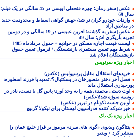
عکس| سفر زمان؛ چهره فتحعلی اویسی در 45 سالگی در یک فیلم؛
 69
اردات خودرو گران تر شد/ جهش گواهی اسقاط و محدودیت جدید
 مناطق آزاد
عکس| سفر به گذشته؛ آفرین عبیسی در 19 سالگی و در دومین
ربه بازیگری اش؛ سال 49
یست قیمت اجاره مسکن در جوادیه + جدول مردادماه 1405
رط مهم تعیین مستمری بازنشستگی / فرمول تعیین حقوق
زنشستگان اعلام شد
بار ویژه
سرنویس
ریدهای استقلال مقابل پرسپولیس (عکس)
صل آخر دختر منصورخان در بسکتبال؟/ تمدید با فرزند اسطوره:
رحیدری استقلال ماند
وت دستی محمدی همه را به وجد آورد/ پاس گل با دست، نادر در
سیه سوژه شد!(عکس)
ولین جلسه نکونام در تبریز (عکس)
بر شوکه کننده فدراسیون لهستان برای نیکولا گربیچ
بار ویژه
تک ناک
نتاگون ویدیوی «گوی های سرد» مرموز بر فراز خلیج عمان را
تشر کرد + ویدیو