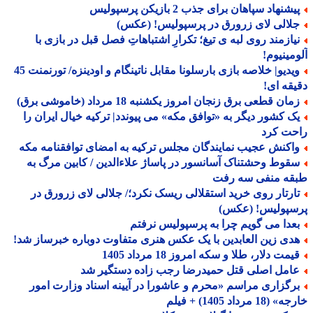
شنهاد سپاهان برای جذب 2 بازیکن پرسپولیس
لالی لای زرورق در پرسپولیس! (عکس)
یازمند روی لبه ی تیغ؛ تکرارِ اشتباهاتِ فصل قبل در بازی با
مینیوم!
ویدیو| خلاصه بازی بارسلونا مقابل ناتینگام و اودینزه/ تورنمنت 45
قه ای!
ان قطعی برق زنجان امروز یکشنبه 18 مرداد (خاموشی برق)
ک کشور دیگر به «توافق مکه» می پیوندد| ترکیه خیال ایران را
حت کرد
اکنش عجیب نمایندگان مجلس ترکیه به امضای توافقنامه مکه
قوط وحشتناک آسانسور در پاساژ علاءالدین / کابین مرگ به
قه منفی سه رفت
ارتار روی خرید استقلالی ریسک نکرد؛/ جلالی لای زرورق در
سپولیس! (عکس)
عدا می گویم چرا به پرسپولیس نرفتم
دی زین العابدین با یک عکس هنری متفاوت دوباره خبرساز شد!
مت دلار، طلا و سکه امروز 18 مرداد 1405
امل اصلی قتل حمیدرضا رجب زاده دستگیر شد
رگزاری مراسم «محرم و عاشورا در آیینه اسناد وزارت امور
18 مرداد 1405) + فیلم