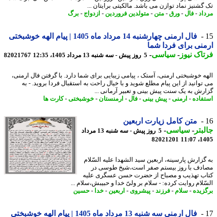
گشنیز نماد توازن می باشد. مالکیتی برایتان ...
اد
-
فال
-
ورق
-
متن
-
متولدین فروردین
-
ازدواج
-
برگ
فال ارمنی چهارشنبه 14 مرداد ماه 1405 | پیام الهه خوشبختی
نی برای فردا شما
اک نیوز
-
سیاسی
-
5 روز پیش - سه شنبه 13 مرداد 1405، 12:35
82021767
ه خوشبختی ارمنی، آستک ، پیامی زیبایی برای شما دارد. با گرفتن فال ارمنی،
توانید از این پیام مطلع شوید و با خیال راحت به استقبال فردا بروید. - به
رش به یک سنت پیش بینی و تعبیر آرمانی ...
فاده
-
ارمنی
-
پیش بینی
-
فال
-
ارمنستان
-
خوشبختی
-
کارت ها
متن کامل زیارت اربعین
بتر
-
سیاسی
-
5 روز پیش - سه شنبه 13 مرداد
82021201
1405
گزارش پارسینه، اربعین سید الشهدا علیه السّلام
دف با روز بیستم صفر است،شیخ طوسی در
ب تهذیب و مصباح از حضرت‏ حسن عسگری علیه
ّلام روایت کرده: - سلام بر ولیّ خدا و حبیبش،سلام ...
زیده
-
سلام
-
فرزند
-
پیشروی
-
اربعین
-
خدا
-
حسین
فال ارمنی سه شنبه 13 مرداد ماه 1405 | پیام الهه خوشبختی