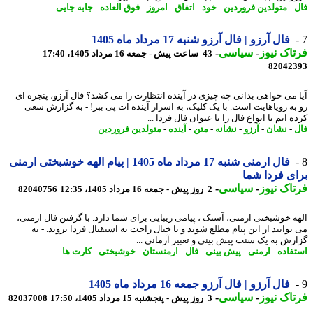
-
متولدین فروردین
-
خود
-
اتفاق
-
امروز
-
فوق العاده
-
جابه جایی
فال آرزو | فال آرزو شنبه 17 مرداد ماه 1405
اک نیوز
-
سیاسی
-
43 ساعت پیش - جمعه 16 مرداد 1405، 17:40
82042
 می خواهی بدانی چه چیزی در آینده انتظارت را می کشد؟ فال آرزو، پنجره ای
به رویاهایت است. با یک کلیک، به اسرار آینده ات پی ببر! - به گزارش سعی
 ایم تا انواع فال را با عنوان فال فردا ...
-
نشان
-
آرزو
-
نشانه
-
متن
-
آینده
-
متولدین فروردین
فال ارمنی شنبه 17 مرداد ماه 1405 | پیام الهه خوشبختی ارمنی
ی فردا شما
اک نیوز
-
سیاسی
-
2 روز پیش - جمعه 16 مرداد 1405، 12:35
82040756
ه خوشبختی ارمنی، آستک ، پیامی زیبایی برای شما دارد. با گرفتن فال ارمنی،
توانید از این پیام مطلع شوید و با خیال راحت به استقبال فردا بروید. - به
رش به یک سنت پیش بینی و تعبیر آرمانی ...
فاده
-
ارمنی
-
پیش بینی
-
فال
-
ارمنستان
-
خوشبختی
-
کارت ها
فال آرزو | فال آرزو جمعه 16 مرداد ماه 1405
اک نیوز
-
سیاسی
-
3 روز پیش - پنجشنبه 15 مرداد 1405، 17:50
82037008