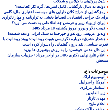
یک پروتیینی با گیلاس و شکلات
ولت به دنبال بازگشایی کامل اینترنت؛ گره کار کجاست؟
مزگشایی از حراج کلان دارایی های موسسه اعتباری ملل/ گامی
ی یک جراحی اقتصادی، انضباط بخشی به ترازنامه و مهار ناترازی
یران از پهپاد ریپر و هرمس چه اطلاعاتی به دست می آورد؟
مت دلار و یورو امروز یکشنبه 18 مرداد 1405
یدیو| عروسی رونالدو و جورجینا به سبک ایرانی و دهه شصت!
شدار «شرق» درباره دگردیسی هویت روحانیت؛ پیوند روحانیت با
ت سیاسی، نقد درون گفتمانی را دشوار کرده است
ین دال عدس خوشمزه را به روش بوشهری ها بپزید
اعلام نتایج نهایی دکتری 1405 در اواخر مرداد / جزییات سازمان
جش
ضوعات داغ:
لومینیوم اراک
مریکا و اسراییل
ستاندار مرکزی
ین العابدین
هدی تارتار
علام نتایج
رداخت الکترونیکی