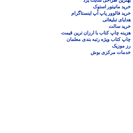
رین طراحی سایت یزد
د مانیتور استوک
د فالوور پاپ آپ اینستاگرام
یای تبلیغاتی
ید سالت
نه چاپ کتاب با ارزان ترین قیمت
 کتاب ویژه رتبه بندی معلمان
موزیک
مات مرکزی بوش