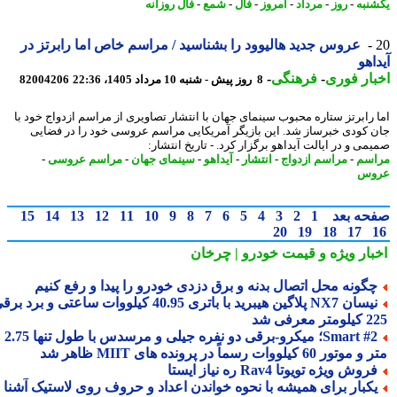
نبه
-
روز
-
مرداد
-
امروز
-
فال
-
شمع
-
فال روزانه
عروس جدید هالیوود را بشناسید / مراسم خاص اما رابرتز در
اهو
ار فوری
-
فرهنگی
-
8 روز پیش - شنبه 10 مرداد 1405، 22:36
82004206
 رابرتز ستاره محبوب سینمای جهان با انتشار تصاویری از مراسم ازدواج خود با
 کودی خبرساز شد. این بازیگر آمریکایی مراسم عروسی خود را در فضایی
می و در ایالت آیداهو برگزار کرد. - تاریخ انتشار:
سم
-
مراسم ازدواج
-
انتشار
-
آیداهو
-
سینمای جهان
-
مراسم عروسی
-
وس
حه بعد
1
2
3
4
5
6
7
8
9
10
11
12
13
14
15
20
19
18
17
بار ویژه
و قیمت خودرو | چرخان
گونه محل اتصال بدنه و برق دزدی خودرو را پیدا و رفع کنیم
نیسان NX7 پلاگین هیبرید با باتری 40.95 کیلووات ساعتی و برد برقی
 معرفی شد
Smart #2؛ میکرو-برقی دو نفره جیلی و مرسدس با طول تنها 2.75
ور 60 کیلووات رسماً در پرونده های MIIT ظاهر شد
روش ویژه تویوتا Rav4 ره نیاز ایستا
کبار برای همیشه با نحوه خواندن اعداد و حروف روی لاستیک آشنا