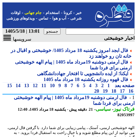
-
-
-
-
خبر
کرونا
استخدام
جام جهانی
اوقات
-
-
-
شرعی
آب و هوا
تماس
ویدئوهای ورزشی
13:01 | 1405/5/18
ار خوشبختی
سرویسها
فال ابجد امروز یکشنبه 18 مرداد 1405/ خوشبختی و اقبال در
انه تان رو خواهند زد
فال ارمنی دوشنبه 19مرداد ماه 1405 | پیام الهه خوشبختی
رمنی برای فردا شما
ایکنا؛ از ایده دانشجویی تا افتخار جهاددانشگاهی
فال قهوه روزانه یکشنبه 18 مرداد ماه 1405
حه بعد
1
2
3
4
5
6
7
8
9
10
11
12
13
14
15
20
19
18
17
فال ارمنی دوشنبه 19مرداد ماه 1405 | پیام الهه خوشبختی
نی برای فردا شما
اک نیوز
-
سیاسی
-
21 دقیقه پیش - یکشنبه 18 مرداد 1405، 12:40
82053
ه خوشبختی ارمنی، آستک ، پیامی زیبایی برای شما دارد. با گرفتن فال ارمنی،
توانید از این پیام مطلع شوید و با خیال راحت به استقبال فردا بروید. - به