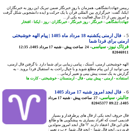
س جهاددانشگاهی، همزمان با روز خبرنگار ضمن تبریک این روز به خبرنگاران
نا، گفت: خبرگزاری بین المللی قرآن با یک حرکت و ایده دانشجویی شکل گرفت
س از 23 سال فعالیت به یکی از ...
ددانشگاهی
-
خبرنگار
-
روز خبرنگار
-
خبرنگاران
-
روز
-
ایکنا
-
افتخار
فال ارمنی یکشنبه 18 مرداد ماه 1405 | پیام الهه خوشبختی
نی برای فردا شما
اک نیوز
-
سیاسی
-
24 ساعت پیش - شنبه 17 مرداد 1405، 12:35
82046
ه خوشبختی ارمنی، آستک ، پیامی زیبایی برای شما دارد. با گرفتن فال ارمنی،
توانید از این پیام مطلع شوید و با خیال راحت به استقبال فردا بروید. - به
رش به یک سنت پیش بینی و تعبیر آرمانی ...
فاده
-
ارمنی
-
پیش بینی
-
فال
-
ارمنستان
-
خوشبختی
-
کارت ها
فال ابجد امروز شنبه 17 مرداد 1405
بتر
-
سیاسی
-
27 ساعت پیش - شنبه 17 مرداد
82045377
1405
 حروف ابجد یکی از فال های پرطرفدار و بسیار
می است که افراد بسیاری به پیشگویی ها و طالع
 این فال اعتقاد دارند. ♈ فال ابجد امروز متولدین
ردین ابجد فال شما: - ابجد فال شما: ج ب د تعبیر: