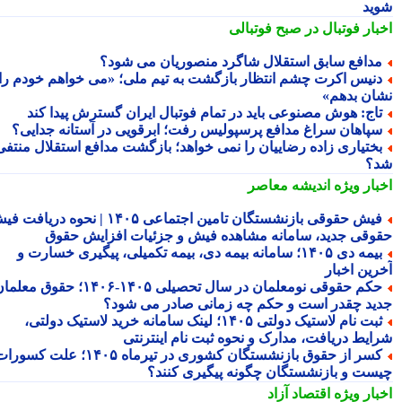
ید
بار فوتبال در صبح فوتبالی
دافع سابق استقلال شاگرد منصوریان می شود؟
نیس اکرت چشم انتظار بازگشت به تیم ملی؛ «می خواهم خودم را
ان بدهم»
اج: هوش مصنوعی باید در تمام فوتبال ایران گسترش پیدا کند
پاهان سراغ مدافع پرسپولیس رفت؛ ابرقویی در آستانه جدایی؟
ختیاری زاده رضاییان را نمی خواهد؛ بازگشت مدافع استقلال منتفی
؟
بار ویژه
اندیشه معاصر
فیش حقوقی بازنشستگان تامین اجتماعی ۱۴۰۵ | نحوه دریافت فیش
وقی جدید، سامانه مشاهده فیش و جزئیات افزایش حقوق
بیمه دی ۱۴۰۵؛ سامانه بیمه دی، بیمه تکمیلی، پیگیری خسارت و
رین اخبار
حکم حقوقی نومعلمان در سال تحصیلی ۱۴۰۵-۱۴۰۶؛ حقوق معلمان
ید چقدر است و حکم چه زمانی صادر می شود؟
ثبت نام لاستیک دولتی ۱۴۰۵؛ لینک سامانه خرید لاستیک دولتی،
ایط دریافت، مدارک و نحوه ثبت نام اینترنتی
کسر از حقوق بازنشستگان کشوری در تیرماه ۱۴۰۵؛ علت کسورات
ست و بازنشستگان چگونه پیگیری کنند؟
بار ویژه
اقتصاد آزاد