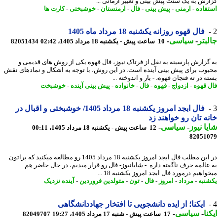
رش به یک سنت پیش بینی و تعبیر آرمانی ...
فاده
-
ارمنی
-
پیش بینی
-
فال
-
ارمنستان
-
خوشبختی
-
کارت ها
فال قهوه روزانه یکشنبه 18 مرداد ماه 1405
بتر
-
سیاسی
-
10 ساعت پیش - یکشنبه 18 مرداد 1405، 02:42
82051434
گزارش پارسینه به نقل از فرتاک نیوز، فال قهوه یکی از روش های قدیمی و
وب برای پیش بینی آینده است. در این روش، با توجه به اشکال و نمادهای نقش
 در ته فنجان قهوه، - بار و اندوخته ...
 قهوه
-
ازدواج
-
قهوه
-
فال
-
خانواده
-
پیش بینی آینده
-
خوشبخت
فال ابجد امروز یکشنبه 18 مرداد 1405/ خوشبختی و اقبال در
ه تان رو خواهند زد
ا نیوز
-
سیاسی
-
12 ساعت پیش - یکشنبه 18 مرداد 1405، 00:11
82051
در این مطلب فال ابجد امروز یکشنبه 18 مرداد 1405 رو مطالعه میکنید که براتون
عالمه حرف ناگفته داره. - شایانیوز- فال رو قرار میدیم، در حال حاضر هم
اهیم درمورد فال ابجد امروز یکشنبه 18 ...
نبه
-
مرداد
-
امروز
-
فال
-
تون
-
متولدین فروردین
-
آینده نزدیک
ایکنا؛ از ایده دانشجویی تا افتخار جهاددانشگاهی
نا
-
سیاسی
-
17 ساعت پیش - شنبه 17 مرداد 1405، 19:27
82049707