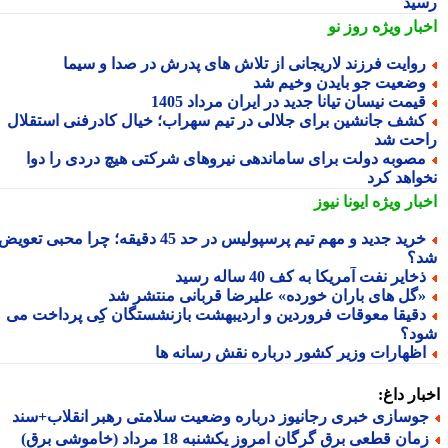
ید
بار ویژه
روز نو
وایت فرزند لاریجانی از تلاش های پدرش در صدا و سیما
ضعیت جو بایدن وخیم شد
یمت نیسان تیانا جدید در ایران مرداد 1405
شف جانشین برای جلالی در تیم سهراب؛ خیال کادرفنی استقلال
حت شد
صوبه دولت برای ساماندهی نیروهای شرکتی هیچ دردی را دوا
واهد کرد
بار ویژه
ایونا نیوز
خرید جدید و مهم تیم پرسپولیس در حد 45 دقیقه؛ چرا محبی تعویض
؟
خایر نفت آمریکا به کف 40 ساله رسید
گل های باران خورده» علیرضا قربانی منتشر شد
قیقا معوقات فروردین و اردیبهشت بازنشستگان کِی پرداخت می
د؟
ظهارات وزیر کشور درباره نقش رسانه ها
ار داغ:
وسازی خبری رجانیوز درباره وضعیت سلامتی رهبر انقلاب+سند
ان قطعی برق گرگان امروز یکشنبه 18 مرداد (خاموشی برق)