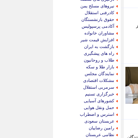
پویه آنلاین
نیروهای مسلح یمن
پیام نفت
کادرفنی استقلال
تابناک
حقوق بازنشستگان
تازه نیوز
ز
آکادمی پرسپولیس
تبیان
مشاوران خانواده
تجارت نیوز
افزایش قیمت شیر
تحریریه
بازگشت به ایران
ترابر نیوز
راه های پیشگیری
ترفندباز
طلاب و روحانیون
تریبون اقتصاد
بازار طلا و سکه
تسنیم نیوز
نمایندگان مجلس
تک ناک
مشکلات اقتصادی
تکراتو
سرمربی استقلال
توریسم آنلاین
خبرگزاری تسنیم
تولید نیوز
کشورهای آسیایی
تیتر فوری
حمل ونقل هوایی
تیکنا
استرس و اضطراب
جاب ویژن
عربستان سعودی
جار نیوز
رامین رضاییان
جالبتر
نظامی عربستان
ندگان