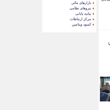
جام جم
بازارهای مالی
جدید پرس
نیروهای نظامی
جماران
بیانیه پایانی
جوان ایرانی
مرکز ارتباطات
جهان مانا
کمبود ویتامین
جهان نگر
جهان نیوز
چطور
ا
چمپیونات
چمدون
چه خبر
حادثه 24
حرف تو
حوادث پلاس
حوزه نیوز
خبر آنلاین
خبر جنوب
خبر سیاسی
خبر گردون
خبر ورزشی
خبرجو