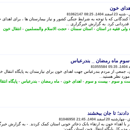
هدای خون
81062147
 کنندگانی که با توجه به شرایط جنگی کشور و نیاز بیمارستان ها ، برای اهدای 
 قدردانی کرد. به گزارش خبرگزاری ...
ه ولی فقیه در استان
-
استان سمنان
-
حجت الاسلام والمسلمین
-
انتقال خون
وم ماه رمضان _ بندرعباس
81055584
معی از مردم بندرعباس جهت اهدای خون برای نیازمندان به پایگاه انتقال خ
ﻣﻮرد ﻧﻈﺮ ﻫﺴﺘﯿﺪ...
ت و سوم
-
بیست و سوم
-
اهدای خون
-
ماه رمضان
-
بندرعباس
-
پایگاه انتق
ادند؛ تا جان ببخشند
81046950
با اهداء خون به ارتقاء بانک ذخائر خونی استان کمک کردند. - به گزارش خبر
مدیرکل پایگاه انتقال خون استان گفت: ...