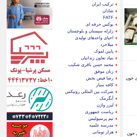
اکونیوز
ترکیب ایران
الف
شادان
انتشار آنلاین
FATF
اندیشه قرن
بوکس حرفه ای
اندیشه معاصر
زلزله سیستان و بلوچستان
اندیشه ها
احیای واحدهای تولیدی
انرژی پرس
میلاجرد
ای استخدام
پایین لموک
ایتنا
بنیاد تعاون زندانیان
ایراف
محمد حسن باقری شکیب
ایران آرت
زنان موفق
ایران آنلاین
ی خون
رضا فیض بخش
ایران زندگی
کافه سیار
ایران فوری
شرکت بین المللی رونیکس
ایرانی روز
آبگرمک
ایرانیتال
لیزر واژن
ایرنا
ریاست جمهوری
ایسکانیوز
تیم پرسپولیس
ایسنا
مدرسه علمیه
ایکنا
هزار تومانی
ل خون
ایلنا