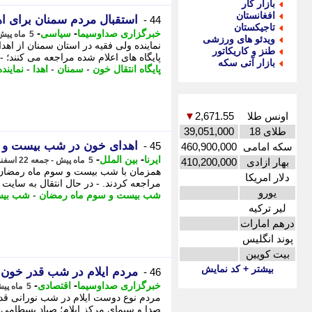
بازار کار
افغانستان
استقبال مردم سمنان برای ا
44 -
تاجیکستان
-
-
خبرگزاری صداوسیما
سیاسی
5 ماه پیش - شنبه 23 اسفند 1404، 08:25
ویدئو های ورزشی
نماینده ولی فقیه در استان سمنان از اهدا
طنز و کاریکاتور
پایگاه های اعلام شده مراجعه می کنند؛ -
بازار آتی سکه
پایگاه انتقال خون
-
سمنان
-
اهدا
-
نمایند
اونس طلا
2,671.55
▼
طلای 18
39,051,000
اهدای خون در شب بیست و س
45 -
سکه امامی
460,900,000
-
-
ایرنا
بین الملل
5 ماه پیش - جمعه 22 اسفند 1404، 05:35
بهار ازادی
410,200,000
همزمان با شب بیست و سوم ماه رمضان، ج
دلار امریکا
مراجعه کردند. - در ﺣﺎل اﻧﺘﻘﺎل ﺑﻪ ﺳﺎﯾﺖ 
یورو
شب بیست و سوم ماه رمضان
-
شب بیس
لیر ترکیه
درهم امارات
پوند انگلیس
بیت کویین
بیشتر + کد نمایش
مردم ایلام در شب قدر خون د
46 -
-
-
خبرگزاری صداوسیما
اقتصادی
5 ماه پیش - چهارشنبه 20 اسفند 1404، 21:45
مردم نوع دوست ایلام در شب نورانی قدر 
صدا و سیمای مرکز ایلام؛ صیاد بسطامی، 