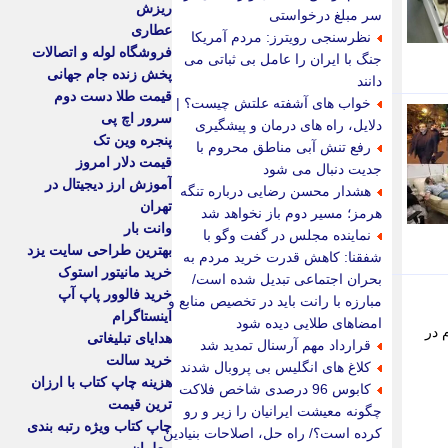
ریزش
سر مبلغ درخواستی
عطاری
نظرسنجی رویترز: مردم آمریکا
فروشگاه لوله و اتصالات
جنگ با ایران را عامل بی ثباتی می
پخش زنده جام جهانی
دانند
قیمت طلا دست دوم
خواب های آشفته علتش چیست؟ |
سرور اچ پی
دلایل، راه های درمان و پیشگیری
پنجره وین تک
رفع تنش آبی مناطق محروم با
قیمت دلار امروز
جدیت دنبال می شود
آموزش ارز دیجیتال در
هشدار محسن رضایی درباره تنگه
تهران
هرمز؛ مسیر دوم باز نخواهد شد
وانت بار
نماینده مجلس در گفت وگو با
بهترین طراحی سایت یزد
شفقنا: کاهش قدرت خرید مردم به
خرید مانیتور استوک
بحران اجتماعی تبدیل شده است/
خرید فالوور پاپ آپ
مبارزه با رانت باید در تخصیص منابع و
اینستاگرام
امضاهای طلایی دیده شود
 در
هدایای تبلیغاتی
قرارداد مهم آرسنال تمدید شد
خرید سالت
کلاغ های انگلیس بی پروبال شدند
هزینه چاپ کتاب با ارزان
کابوس 96 درصدی شاخص فلاکت
ترین قیمت
چگونه معیشت ایرانیان را زیر و رو
چاپ کتاب ویژه رتبه بندی
کرده است؟/ راه حل، اصلاحات بنیادین