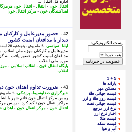
اداره کل انتقال ...
انتقال خون
-
انتقال
-
انتقال خون هرمزگا
اهداکنندگان خون
-
مرکز انتقال خون
حضور مدیرعامل و کارکنان موز
42 -
دیدار با مدافعان امنیت کشور
پست الکترونیکی:
-
-
ایلنا
سیاسی
5 ماه پیش - پنجشنبه 28 اسفند 1404، 21:27
مدیرعامل و کارکنان موزه ملی انقلاب اسل
مدافعان امنیت کشور حضور یافت. به گزار
موزه ملی انقلاب ...
پایگاه انتقال خون
-
انقلاب اسلامی
-
موزه
انقلاب
5 + 1
یارانه ها
ضرورت تداوم اهدای خون در 
43 -
مسکن مهر
-
-
خبرگزاری صداوسیما
پزشکی
قیمت جهانی طلا
5 ماه پیش - دوشنبه 25 اسفند 1404، 21:15
رییس مرکز انتقال خون قائم شهر با اشار
قیمت روز طلا و ارز
مراکز انتقال خون تأکید کرد. - رییس مرکز 
قیمت جهانی نفت
انتقال خون
-
مرکز انتقال خون
-
اهدای خ
نرخ ارز مرجع
اخبار نرخ ارز
قیمت طلا
قیمت سکه
آب و هوا