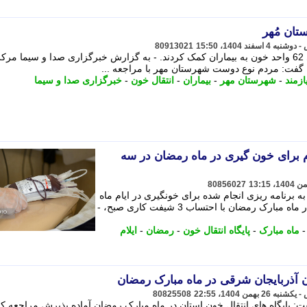
80913021
مردم نوع دوست شهرستان مُهر با اهدای 62 واحد خون به بیماران کمک کردند. - به گزارش خبرگزاری صدا و سیما مرک
ن گفت: مردم نوع دوست شهرستان مهر با مراجعه ...
ازمند
-
شهرستان مهر
-
بیماران
-
انتقال خون
-
خبرگزاری صدا و سیما
لام برای خون گیری در ماه رمضان در سه
80856027
به برنامه ریزی انجام شده برای خونگیری در ایام ماه
مبارک رمضان گفت: برنامه خون گیری در ماه مبارک رمضان با احتساب 3 شیفت کاری صبح، -
ماه مبارک
-
پایگاه انتقال خون
-
رمضان
-
ایلام
ون آذربایجان شرقی در ماه مبارک رمضان
80825508
: پایگاه های انتقال خون استان در ماه مبارک رمضان آماده پذیرش مراجعه کن