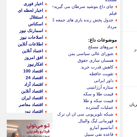
اخبار فوری
چای داغ بنوشید سرطان می گیرید+
اخبار لحظه ای
فیلم
استقلال
جدول پخش زنده بازی های جمعه 16
اسکناس
مرداد
اسمارتک نیوز
اصلاحات نیوز
موضوعات داغ:
اطلاعات آنلاین
نیروهای مسلح
ر
اعتماد آنلاین
شورای عالی سیاسی یمن
افق امروز
همسان سازی حقوق
افکارنیوز
کاهش قدرت خرید
اقتصاد 100
تقویت حافظه
اقتصاد 24
داور ایرانی
اقتصاد آزاد
ستاره آرژانتینی
اقتصاد آنلاین
قیمت طلا و سکه
اقتصاد ایران
قیمت سکه و طلا
همشهریان
اقتصاد معاصر
عملیات گسترده
اقتصاد نیوز
شبکه تلویزیونی سی ان ان ترک
اکو ایران
قهرمانی لیگ والیبال
اکوفارس
آمانسیو آمارو
اکونگار
قاعده نفی سبیل