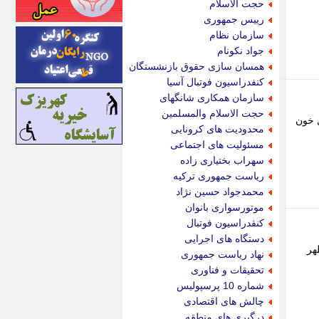
حجت الاسلام
اینتیتر
رییس جمهوری
ایونا نیوز
سازمان نظام
بازتاب آنلاین
جواد نکونام
باشگاه خبرنگاران
همسان سازی حقوق بازنشستگان
باغستان نیوز
کنفدراسیون فوتبال آسیا
بامبوک
سازمان همکاری شانگهای
ببین و بخون
حجت الاسلام والمسلمین
ل خون
بدینسان
محدودیت های کرونایی
بنکر
مسئولیت های اجتماعی
بیت ران
سهراب بختیاری زاده
پارس فوتبال
ریاست جمهوری ترکیه
پارسینه
محمدجواد حسین نژاد
پارسینه پلاس
موتورسواری بانوان
پاز آنلاین
کنفدراسیون فوتبال
پاس گل
دستگاه های اجرایی
پانا
هر
نهاد ریاست جمهوری
پرتو نیوز
تحقیقات و فناوری
پرسون
شماره 10 پرسپولیس
پنجره نیوز
چالش های اقتصادی
پویامگ
درگیری های منطقه