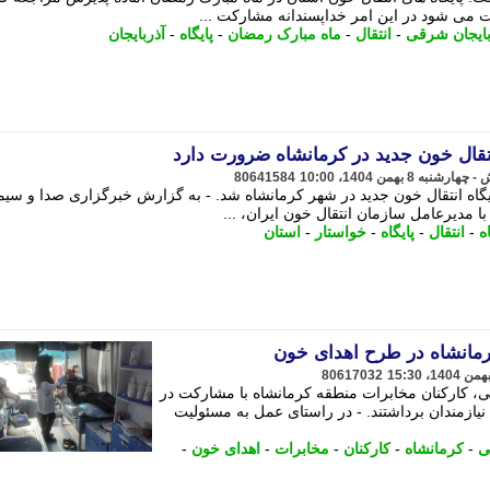
 می شود در این امر خداپسندانه مشارکت ...
بایجان شرقی
-
انتقال
-
ماه مبارک رمضان
-
پایگاه
-
آذربایجان
انتقال خون جدید در کرمانشاه ضرورت دارد
80641584
یگاه انتقال خون جدید در شهر کرمانشاه شد. - به گزارش خبرگزاری صدا و سیم
با مدیرعامل سازمان انتقال خون ایران، ...
ه
-
انتقال
-
پایگاه
-
خواستار
-
استان
رمانشاه در طرح اهدای خون
80617032
، کارکنان مخابرات منطقه کرمانشاه با مشارکت در
یازمندان برداشتند. - در راستای عمل به مسئولیت
ی
-
کرمانشاه
-
کارکنان
-
مخابرات
-
اهدای خون
-