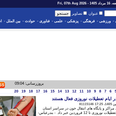
14 - Fri, 07th Aug 2026
عنوان
تصاویر
-
-
-
-
-
-
-
-
ورزشی
فرهنگی
پزشکی
علمی
فناوری
حوادث
بین الملل
اس
بروزرسانی: 09:04
20
19
18
17
16
15
14
13
12
11
10
9
8
7
6
ر ایام تعطیلات نوروزی فعال هستند
81115146
 مراکز و پایگاه های انتقال خون در سراسر استان
برای پذیرش از اهداکنندگان خون در ایام تعطیلات نوروزی تا 12 فروردین خبر داد. - بندرعباس-