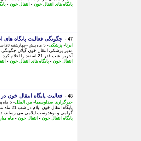
پایگاه های انتقال خون
-
انتقال خون
-
پایگ
چگونگی فعالیت پایگاه های ا
47 -
-
-
ایرنا
پزشکی
5 ماه پیش - چهارشنبه 20 اسفند 1404، 15:25
مدیر پزشکی انتقال خون گیلان چگونگی ف
آخرین شب قدر 21 اسفند را اعلام کرد. - در ﺣﺎل اﻧﺘﻘﺎل ﺑﻪ ﺳﺎﯾﺖ ﻣﻮرد ﻧﻈﺮ ﻫﺴﺘﯿﺪ.
انتقال خون
-
پایگاه های انتقال خون
-
انتق
فعالیت پایگاه انتقال خون در شب 21
48 -
-
-
خبرگزاری صداوسیما
بین الملل
5 ماه پیش - سه شنبه 19 اسفند 1404، 23:15
گرامی و نوعدوست ایلامی می رساند، در شب 21 ماه مبارک رمضان و به نیابت 
پایگاه انتقال خون
-
انتقال خون
-
ماه مبا