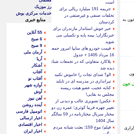
معلمان
است
رز موزیک
جریمه 191 میلیارد ریالی برای
خدمات مرکزی بوش
تخلفات صنفی و غیرصنفی در
خون به
منابع خبری
کردستان
خبر خوش استاندار مازندران برای
55 آنلاین
خبرنگاران؛ بیمه پایه و تکمیلی می
6 صبح
شوید
9 صبح
قیمت خودرو های سایپا امروز جمعه
آرمان ملی
16 مرداد 1405 + جدول
آریا
پلاکارد متفاوتی که در تجمعات شبانه
آشکار
دیده شد
آفتاب
ون
الو؟ صدای نجات را خاموش نکنید
آفتاب نو
تیراندازی در مدرسه ای در تایلند
ال خون
آوازه شهر
کنایه عجیب عضو هیئت رییسه
آوش
مجلس به بقایی!
آهن نیوز
عکس| تصویری جالب و دیدنی از
آینده روشن
تغییر چهره فریبا کوثری؛ عمره زن دوم
اتومبیل فارسی
مختار سریال مختارنامه در 59 سالگی؛
اخبار ارسالی
سال 1404
اخبار اقتصادی
فیلم/ موج 159؛ بعثت شبانه مردم
گزاری
اخبار ایران
سنگده