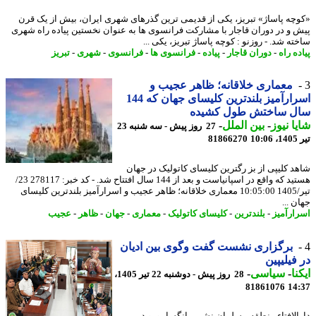
چه پاساژ» تبریز، یکی از قدیمی ترین گذرهای شهری ایران، بیش از یک قرن
 و در دوران قاجار با مشارکت فرانسوی ها به عنوان نخستین پیاده راه شهری
ه شد. - روزنو : کوچه پاساژ تبریز، یکی ...
ه راه
-
دوران قاجار
-
پیاده
-
فرانسوی ها
-
فرانسوی
-
شهری
-
تبریز
معماری خلاقانه؛ ظاهر عجیب و
اسرارآمیز بلندترین کلیسای جهان که 144
ل ساختش طول کشیده
ا نیوز
-
بین الملل
-
27 روز پیش - سه شنبه 23
1
81866270
د کلیپی از بز رگترین کلیسای کاتولیک در جهان
هستید که واقع در اسپانیاست و بعد از 144 سال افتتاح شد. - کد خبر: 278117 23/
تیر/1405 10:05:00 معماری خلاقانه؛ ظاهر عجیب و اسرارآمیز بلندترین کلیسای
 ...
ارآمیز
-
بلندترین
-
کلیسای کاتولیک
-
معماری
-
جهان
-
ظاهر
-
عجیب
برگزاری نشست گفت وگوی بین ادیان
فیلیپین
نا
-
سیاسی
-
28 روز پیش - دوشنبه 22 تیر 1405،
81861076
14