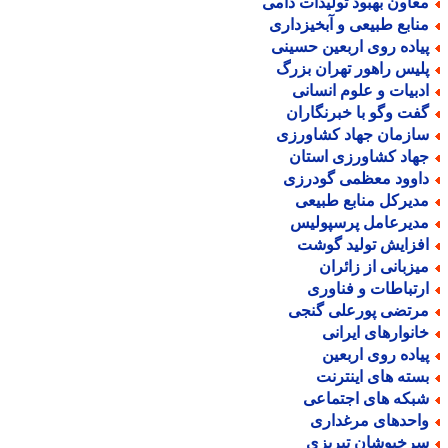
عاون بهبود تولیدات دامی
نابع طبیعی و آبخیزداری
یاده روی اربعین حسینی
لیس راهور تهران بزرگ
دبیات و علوم انسانی
فت وگو با خبرنگاران
ازمان جهاد کشاورزی
هاد کشاورزی استان
اوود معظمی گودرزی
دیرکل منابع طبیعی
دیرعامل پرسپولیس
فزایش تولید گوشت
یزبانی از زائران
رتباطات و فناوری
رتضی پورعلی گنجی
انوارهای ایرانی
یاده روی اربعین
سته های اینترنت
بکه های اجتماعی
احدهای مرغداری
رخپوشان تبریزی