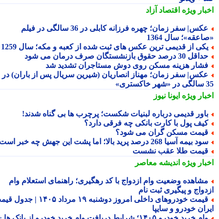
بار ویژه
اقتصاد آزاد
عکس| سفر زمان؛ چهره فرزانه کابلی در 36 سالگی در فیلم
عقه»؛ سال 1364
کی از قدیمی ترین عکس های ثبت شده از کعبه و مکه؛ سال 1259
اقل 30 درصد حقوق بازنشستگان صرف درمان می شود
شار هزینه مسکن روی دوش مستاجران تشدید شد
کس| سفر زمان؛ مهناز انصاریان (شیرین سریال پس از باران) در
تری»
بار ویژه
ایونا نیوز
اور قدیمی درباره لبنیات شکست؛ پرچرب ها بی گناه شدند!
یف پول با کارت بانکی چه فرقی دارد؟
یمت مسکن گران می شود؟
د بیمه آسیا 268 درصد پرید بالا؛ اما پشت این جهش چه خبر است؟
یمت طلا عقب نشست
بار ویژه
اندیشه معاصر
شاهده وضعیت وام ازدواج با کد رهگیری؛ راهنمای استعلام وام
دواج و پیگیری ثبت نام
قیمت خودروهای داخلی امروز دوشنبه ۱۹ مرداد ۱۴۰۵ | جدول قیمت
ران خودرو و سایپا
وام خرید خودرو ۱۴۰۵؛ شرایط دریافت وام خرید خودرو از بانک ها +