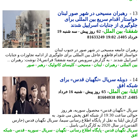
رهبران مسیحی در شهر صور لبنان
ستار اقدام سریع بین المللی برای
گیری از جنایات اسراییل شدند
نا
-
بین الملل
-
62 روز پیش - سه شنبه 19
14، 19:02
81633249
ران جامعه مسیحی در شهر صور در جنوب لبنان
ستار اقدام قاطع و عاجل بین المللی برای جلوگیری از ادامه تجاوزات و جنایات
ییل شدند. - به گزارش سرویس ترجمه شفقنا؛ فرانس24 نوشت: رهبران ...
 المللی
-
رهبران
-
لبنان
-
مسیحی
-
کلیسای کاتولیک
-
رهبر
-
صور
دوبله سریال «نگهبان قدس» برای
که افق
ا
-
بین الملل
-
65 روز پیش - شنبه 16 خرداد
81604938
1405
ال «نگهبان قدس» محصول سوریه، هر روز
حوالی ساعت 19:30 از شبکه افق پخش می شود. به
رش ایلنا به نقل از پایگاه اطلاع رسانی سیما، سریال نگهبان قدس (حارس
ر سال 2020 به کارگردانی باسل ...
ال نگهبان قدس
-
پایگاه اطلاع رسانی
-
نگهبان
-
سریال
-
سوریه
-
قدس
-
شبکه