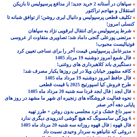
سپاهان در آستانه 2 خرید جدید؛ از مدافع پرسپولیس تا بازیکن
قلال و مهاجم تراکتور
کلیف قطعی پرسپولیس و دانیال ایری روشن؛ از توافق شبانه تا
لی امروز!
رط پرسپولیس برای انتقال ابرقویی نژاد به سپاهان
رتضی پورعلی گنجی داماد شد؛ تصاویری متفاوت از عروسی
بالیست محبوب!
دیرعامل پرسپولیس قیمت آخر را برای نساجی تعیین کرد
ل شمع امروز دوشنبه 19 مرداد 1405
ستگیری باند کلاهبرداری های روغنی!
افه مشهور خیابان ویلا در این روزها یکبار مصرف شد!
ل حافظ امروز دوشنبه 19 مرداد ماه 1405
ح فروش کیا اسپورتیج 2025 با قیمت قطعی
ل ابجد | فال ابجد فردا سه شنبه 20 مرداد ماه 1405
حوه فعالیت فروشگاه های زنجیره ای شهر ما مشهد در روز های
انی دهه آخر صفر
یر داغ خشک و ترد مجلسی بدون روغن + طرز تهیه
درویدی دیگری ندارد
ل قهوه | فال قهوه روزانه سه شنبه 20 مرداد ماه 1405
روغی که نتانیاهو به سردار وحیدی نسبت داد