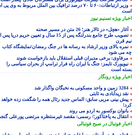
وزیر ارتباطات:۶۰ تا ۷۰ درصد ترافیک بین الملل مربوط به وی پی ان
ت
بار ویژه
تسنیم نیوز
غاز «هچل» در تالار هنر؛ 26 متن در مسیر صحنه
تصویب طرح جامع بندرلنگه پس از 15 سال و تعیین حریم دریا پس از
م قرن
مره بالای وزیر ارشاد به رسانه ها در جنگ رمضان/نمایشگاه کتاب
 می شود
رفاوی: برخی مدیران قبلی استقلال باید بازخواست شوند
یویورک تایمز: جنگ با ایران راه فرار ترامپ از بحران سیاسی را
ته است
بار ویژه
رونگار
3 زمین و واحد مسکونی به نخبگان واگذار شد
قد زیدآبادی به ثابتی
یش بینی مربی سابق: الماس جدید رئال همه را شگفت زده خواهد
د!
انوان بوکسور به اردو می روند
نتقال به پاختاکور؛/ رسمی: مقصد غیرمنتظره مرتضی پورعلی گنجی
بار فوتبال در صبح فوتبالی
طع برق در آستانه مسابقات جهانی؛ دردسر تازه برای ملی پوشان