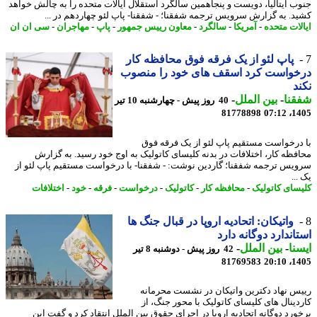
ب ایتالیا، دویست و پنجاهمین سالگرد استقلال ایالات متحده را به چالش خواهد
د. به گزارش سرویس ترجمه شفقنا؛ - شفقنا- پاپ لئو چهاردهم در ...
لات متحده
-
آمریکا
-
سالگرد
-
معاون رییس جمهور
-
پاپ
-
مهاجران
-
سی ان ان
پاپ لئو از یک فرقه فوق محافظه کار
خواست کرد اسقف های خود را منصوب
د
نا
-
بین الملل
-
40 روز پیش - چهارشنبه 10 تیر
81778898
1405
درخواست مستقیم پاپ لئو از یک فرقه فوق
فظه کار، اختلافات در بدنه کلیسای کاتولیک به اوج خود رسید. به گزارش
یس ترجمه شفقنا؛ گاردین نوشت: - شفقنا- با درخواست مستقیم پاپ لئو از
..
سای کاتولیک
-
محافظه کار
-
کاتولیک
-
درخواست
-
فرقه
-
خود
-
اختلافات
واتیکان: اتحادیه اروپا در قبال جنگ ها
اندارد دوگانه دارد
نا
-
بین الملل
-
42 روز پیش - دوشنبه 8 تیر
81769583
1405
س نهاد دکترین واتیکان در نشست محرمانه
دینال های کلیسای کاتولیک با محور جنگ، از
ورد دوگانه اتحادیه اروپا در اجرای حقوق بین الملل انتقاد کرد و گفت این