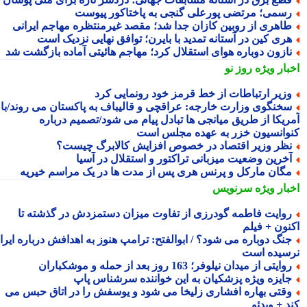
سمی؛ مرتضی پورعلی گنجی به پاختاکور پیوست
اهری از روبین کازان جدا شد؛ مقصد غیرمنتظره مهاجم ایرانی
ری کین در آستانه تمدید با بایرن؛ توافق نهایی نزدیک است
ازون دوباره هوای استقلال کرد؛ مهاجم هائیتی آماده بازگشت شد
بار ویژه
روز نو
زیر ارتباطات از خط قرمز خود رونمایی کرد
خنگوی وزارت خارجه: عراقچی و قالیباف به پاکستان می روند/با
ریکا از طریق میانجی ها تبادل پیام می شود/تصمیم درباره
وانسیون خزر به عهده مجلس است
ظر وزیر اقتصاد در خصوص افزایش کالابرگ چیست؟
خرین وضعیت میزبانی تراکتور و استقلال در آسیا
گان مارکل و پرنس هری پس از مدت ها در یک مراسم خیریه
بار ویژه
سرنویس
وایت فاطمه گودرزی از تفاوت میزان دستمزدش در گذشته تا
نون + فیلم
نگ دوباره می شود؟ / ابوالفتح: ترامپ هنوز به اهدافش درباره ایران
سیده است
وایتی از میدان نیلوفر؛ 163 روز بعد از حمله و موشکباران
ایزه ویژه پزشکیان به این خواننده سرشناس پاپ
قتی بهاره افشاری زلیخا می شود و یوسفش را در اتاق حبس می
 + ویدئو