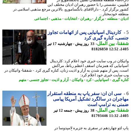
الافتاء منطقه مسلمان نشین بانگسامورو در
یپین، نشستی را با حضور رهبران ادیان مختلف این
ر برگزار کرد. - دارالافتای بانگسامورو، بالاترین مرجع مذهبی اسلامی در
قه خودمختار ...
ان
-
منطقه
-
برگزار
-
رهبران
-
انتخابات
-
مذهبی
-
اجتماعی
کاردینال اسپانیایی پس از اتهامات تجاوز
ی، کناره گیری کرد
نا
-
بین الملل
-
33 روز پیش - چهارشنبه 17 تیر
81826850
1405
یکان در وب سایت خبری خود اعلام کرد: کاردینال
انیایی که همزمان اسقف اعظم رباط، مراکش
، پس از متهم شدن به آزار و اذیت زنان، کناره گیری کرد. - شفقنا- واتیکان در
سایت خبری خود اعلام کرد:
ره گیری
-
اسپانیایی
-
کرد
-
واتیکان
-
آزار و اذیت
-
تجاوز جنسی
-
متهم
سی ان ان: سفر پاپ به منطقه استقرار
جران در سالگرد تشکیل آمریکا پیامی
نی به ترامپ است
نا
-
بین الملل
-
38 روز پیش - جمعه 12 تیر
81793446
1405
 لئو چهاردهم در سفری به جزیره لامپدوسا در