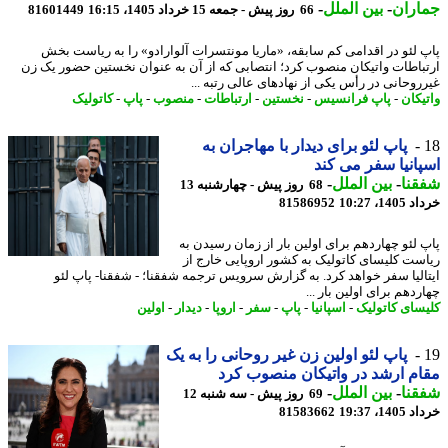
اران
-
بین الملل
-
66 روز پیش - جمعه 15 خرداد 1405، 16:15
81601449
 لئو در اقدامی کم سابقه، «ماریا مونتسرات آلوارادو» را به ریاست بخش
باطات واتیکان منصوب کرد؛ انتصابی که از آن به عنوان نخستین حضور یک زن
روحانی در رأس یکی از نهادهای عالی رتبه ...
یکان
-
پاپ فرانسیس
-
نخستین
-
ارتباطات
-
منصوب
-
پاپ
-
کاتولیک
پاپ لئو برای دیدار با مهاجران به
انیا سفر می کند
نا
-
بین الملل
-
68 روز پیش - چهارشنبه 13
14، 10:27
81586952
 لئو چهاردهم برای اولین بار از زمان رسیدن به
ست کلیسای کاتولیک به کشور اروپایی خارج از
الیا سفر خواهد کرد. به گزارش سرویس ترجمه شفقنا؛ - شفقنا- پاپ لئو
دهم برای اولین بار ...
سای کاتولیک
-
اسپانیا
-
پاپ
-
سفر
-
اروپا
-
دیدار
-
اولین
پاپ لئو اولین زن غیر روحانی را به یک
م ارشد در واتیکان منصوب کرد
نا
-
بین الملل
-
69 روز پیش - سه شنبه 12
14، 19:37
81583662