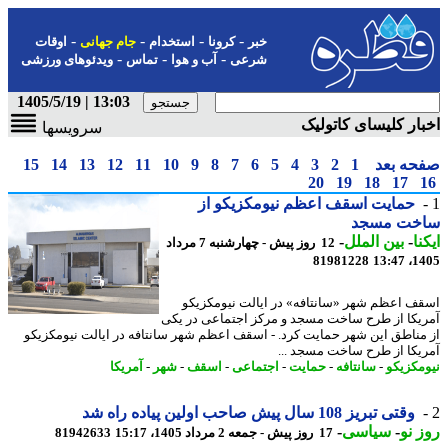
-
-
-
-
خبر
کرونا
استخدام
جام جهانی
اوقات
-
-
-
شرعی
آب و هوا
تماس
ویدئوهای ورزشی
13:03 | 1405/5/19
ار کلیسای کاتولیک
سرویسها
حه بعد
1
2
3
4
5
6
7
8
9
10
11
12
13
14
15
20
19
18
17
حمایت اسقف اعظم نیومکزیکو از
خت مسجد
نا
-
بین الملل
-
12 روز پیش - چهارشنبه 7 مرداد
81981228
1405
ف اعظم شهر «سانتافه» در ایالت نیومکزیکو
یکا از طرح ساخت مسجد و مرکز اجتماعی در یکی
مناطق این شهر حمایت کرد. - اسقف اعظم شهر سانتافه در ایالت نیومکزیکو
یکا از طرح ساخت مسجد ...
مکزیکو
-
سانتافه
-
حمایت
-
اجتماعی
-
اسقف
-
شهر
-
آمریکا
وقتی تبریز 108 سال پیش صاحب اولین پیاده راه شد
 نو
-
سیاسی
-
17 روز پیش - جمعه 2 مرداد 1405، 15:17
81942633