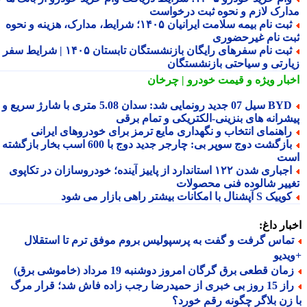
ارک لازم و نحوه ثبت درخواست
ثبت نام بیمه سلامت ایرانیان ۱۴۰۵؛ شرایط، مدارک، هزینه و نحوه
ت نام غیرحضوری
ثبت نام سفرهای رایگان بازنشستگان تابستان ۱۴۰۵ | شرایط سفر
ارتی و سیاحتی بازنشستگان
بار ویژه
و قیمت خودرو | چرخان
BYD سیل 07 جدید رونمایی شد: سدان 5.08 متری با شارژ سریع و
شرانه های بنزینی-الکتریکی و تمام برقی
اهنمای انتخاب و نگهداری مایع ترمز برای خودروهای ایرانی
بازگشت دوج سوپر بی: چارجر جدید دوج با 600 اسب بخار بازگشته
ت
اجباری شدن ۱۲۲ استاندارد از پاییز آینده؛ خودروسازان در تکاپوی
ییر شالوده فنی محصولات
یک S آپشنال با امکانات بیشتر راهی بازار می شود
ار داغ:
ماس گرفت و گفت به پرسپولیس بروم موفق ترم تا استقلال
دیو
ان قطعی برق گرگان امروز دوشنبه 19 مرداد (خاموشی برق)
راز 15 روز بی خبری از حمیدرضا رجب زاده فاش شد؛ قرار مرگ
زن بلاگر چگونه رقم خورد؟