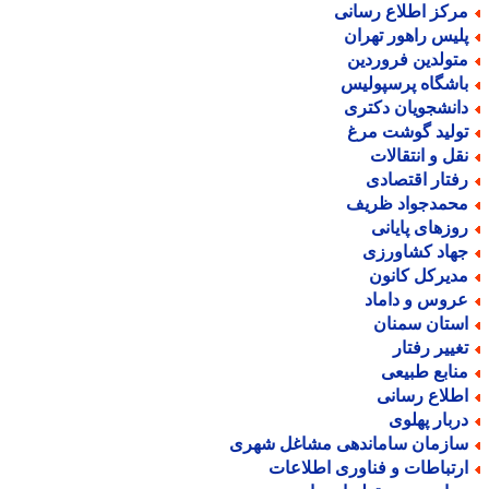
رکز اطلاع رسانی
لیس راهور تهران
تولدین فروردین
اشگاه پرسپولیس
انشجویان دکتری
ولید گوشت مرغ
قل و انتقالات
فتار اقتصادی
حمدجواد ظریف
وزهای پایانی
هاد کشاورزی
دیرکل کانون
روس و داماد
ستان سمنان
غییر رفتار
نابع طبیعی
طلاع رسانی
ربار پهلوی
ازمان ساماندهی مشاغل شهری
رتباطات و فناوری اطلاعات