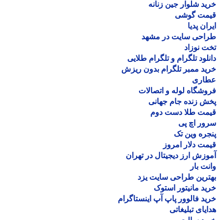
د شلوار جین زنانه
مت گوشی
ان پدیا
احی سایت در مشهد
 نوزاد
لود تلگرام و تلگرام طلایی
د ممبر تلگرام بدون ریزش
اری
شگاه لوله و اتصالات
 زنده جام جهانی
مت طلا دست دوم
ر اچ پی
ره وین تک
ت دلار امروز
زش ارز دیجیتال در تهران
ت بار
رین طراحی سایت یزد
د مانیتور استوک
د فالوور پاپ آپ اینستاگرام
یای تبلیغاتی