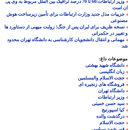
وزیر ارتباطات:60 تا 70 درصد ترافیک بین الملل مربوط به وی پی
 است
زییات مدل جدید وزارت ارتباطات برای تأمین زیرساخت هوش
نوعی
سخه ظریف برای ایران پس از جنگ؛ روایت میهنی از دستاورد ها
غییر در حکمرانی
همانی و انتقال دانشجویان کارشناسی به دانشگاه تهران محدود
ضوعات داغ:
انشگاه شهید بهشتی
بان انگلیسی
جت الاسلام والمسلمین
روشگاه های زنجیره ای
انشگاه تهران
زیر ارتباطات
ید حسن خمینی
یا اسپورتیج
رگذشت والده
جت الاسلام
ور شهید سپاسی