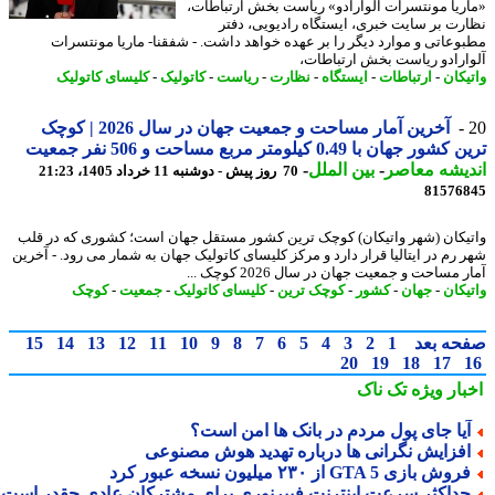
ریا مونتسرات آلوارادو» ریاست بخش ارتباطات،
رت بر سایت خبری، ایستگاه رادیویی، دفتر
وعاتی و موارد دیگر را بر عهده خواهد داشت. - شفقنا- ماریا مونتسرات
ارادو ریاست بخش ارتباطات،
یکان
-
ارتباطات
-
ایستگاه
-
نظارت
-
ریاست
-
کاتولیک
-
کلیسای کاتولیک
آخرین آمار مساحت و جمعیت جهان در سال 2026 | کوچک
ر جهان با 0.49 کیلومتر مربع مساحت و 506 نفر جمعیت
یشه معاصر
-
بین الملل
-
70 روز پیش - دوشنبه 11 خرداد 1405، 21:23
81576
یکان (شهر واتیکان) کوچک ترین کشور مستقل جهان است؛ کشوری که در قلب
 رم در ایتالیا قرار دارد و مرکز کلیسای کاتولیک جهان به شمار می رود. - آخرین
 مساحت و جمعیت جهان در سال 2026 کوچک ...
یکان
-
جهان
-
کشور
-
کوچک ترین
-
کلیسای کاتولیک
-
جمعیت
-
کوچک
حه بعد
1
2
3
4
5
6
7
8
9
10
11
12
13
14
15
20
19
18
17
بار ویژه
تک ناک
یا جای پول مردم در بانک ها امن است؟
فزایش نگرانی ها درباره تهدید هوش مصنوعی
وش بازی GTA 5 از ۲۳۰ میلیون نسخه عبور کرد
داکثر سرعت اینترنت فیبرنوری برای مشترکان عادی چقدر است؟