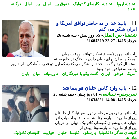
دیه اروپا
-
اتحادیه
-
کلیسای کاتولیک
-
حقوق بین الملل
-
بین الملل
-
دوگانه
-
اد
پاپ: خدا را به خاطر توافق آمریکا و
ان شکر می کنم
نا
-
بین الملل
-
55 روز پیش - سه شنبه 26
14، 23:27
81685309
 لئو امروز (سه شنبه) از توافق موقت میان
یکاو ایران برای پایان دادن به جنگ در خاورمیانه
قبال کرد و گفت: «خدا را شکر می کنم» که این دو قدرت آمادگی دارند روز
 به توافق خود جنبهٔ ...
یکا
-
توافق
-
ایران
-
گفت وگو با خبرنگاران
-
خاورمیانه
-
میان
-
پایان
پاپ وارد کابین خلبان هواپیما شد
نویس
-
سیاسی
-
61 روز پیش - چهارشنبه 20
14، 14:08
81638891
لئو در دومین مرحله از تور اسپانیا، کنار خلبانان
از مادرید به بارسلونا نشست. - تبلیغات پاپ لئو
ردهم، پیشوای کلیسای کاتولیک جهان در جریان
ز از مادرید به بارسلونا، پیش از ...
سای ساگرادا فامیلیا
-
بارسلونا
-
کلیسا
-
خلبان
-
هواپیما
-
کلیسای کاتولیک
-
رید