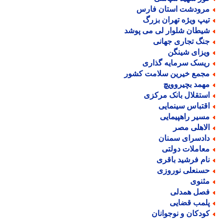
رودشت استان فارس
یپ ویژه تهران بزرگ
یطان شلوار لی می پوشد
نگ تجاری جهانی
یزای شینگن
یسک سرمایه گذاری
جمع خیرین سلامت کشور
همد بچیروویچ
ستقلال بانک مرکزی
قتباس سینمایی
سیر راهپیمایی
لاهلی مصر
ادسرای سمنان
عاملات دولتی
ام فرشید باقری
سنعلی نوروزی
ثنوی
صل همدلی
لمب قضایی
ودکان و نوجوانان