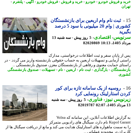
د و فروش خودرو
-
خودرو
-
خرید و فروش
-
فروش خودرو
-
آگهی
-
پلتفرم
-
ان
ثبت نام وام اربعین برای بازنشستگان
کشوری | وام 20 میلیونی با سود 5 درصد
رید
نویس
-
اقتصادی
-
5 روز پیش - سه شنبه 13
1، 10:13
82020869
از پایان سفر و ثبت اطلاعات درخواستی، مدارک
تی آزمایی و تسهیلات اربعین به حساب حقوقی بازنشسته واریز می گردد. - در
تای حمایت معنوی و رفاهی از بازنشستگان معزز، صندوق بازنشستگی ...
نشستگان
-
بارگذاری
-
ثبت نام
-
اربعین
-
نام
-
تسهیلات
-
صندوق بازنشستگی
وری
روسیه از یک سامانه تازه برای کور
ن استارلینک رونمایی کرد
نویس نیوز
-
فناوری
-
5 روز پیش - سه شنبه
82019787
به گزارش اطلاعات آنلاین، این سامانه که Volna
Kupol Garant نام دارد، سیگنال های رادیویی متمرکز
به سمت ماهواره های استارلینک هدایت می کند و مانع از دریافت سیگنال ها از
بران در محدوده عملیاتی ...