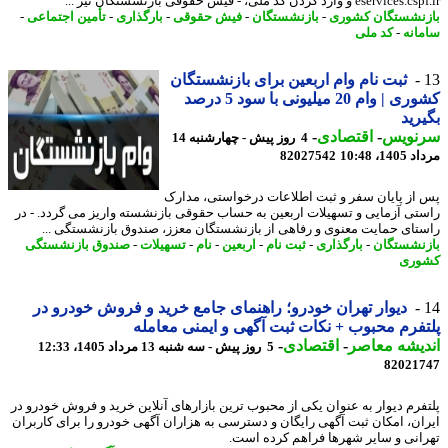
eser و وارد کردن کد ملی، - فیش حقوقی بازنشستگان تیر ...
نشستگان کشوری
-
بازنشستگان
-
فیش حقوقی
-
بارگذاری
-
تأمین اجتماعی
-
انه
-
کد ملی
ثبت نام وام اربعین برای بازنشستگان
کشوری | وام 20 میلیونی با سود 5 درصد
رید
نویس
-
اقتصادی
-
4 روز پیش - چهارشنبه 14
1، 10:48
82027542
از پایان سفر و ثبت اطلاعات درخواستی، مدارک
تی آزمایی و تسهیلات اربعین به حساب حقوقی بازنشسته واریز می گردد. - در
تای حمایت معنوی و رفاهی از بازنشستگان معزز، صندوق بازنشستگی ...
نشستگان
-
بارگذاری
-
ثبت نام
-
اربعین
-
نام
-
تسهیلات
-
صندوق بازنشستگی
وری
دیوار تهران خودرو؛ راهنمای جامع خرید و فروش خودرو در
فرم محبوب + نکات ثبت آگهی و ایمنی معامله
یشه معاصر
-
اقتصادی
-
5 روز پیش - سه شنبه 13 مرداد 1405، 12:33
82021
فرم دیوار به عنوان یکی از محبوب ترین بازارهای آنلاین خرید و فروش خودرو در
ان، امکان ثبت آگهی رایگان و دسترسی به هزاران آگهی خودرو را برای کاربران
انی و سایر شهرها فراهم کرده است.