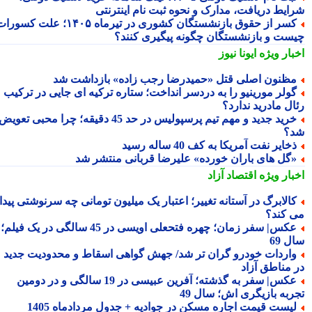
ایط دریافت، مدارک و نحوه ثبت نام اینترنتی
کسر از حقوق بازنشستگان کشوری در تیرماه ۱۴۰۵؛ علت کسورات
ست و بازنشستگان چگونه پیگیری کنند؟
بار ویژه
ایونا نیوز
ظنون اصلی قتل «حمیدرضا رجب زاده» بازداشت شد
ولر مورینیو را به دردسر انداخت؛ ستاره ترکیه ای جایی در ترکیب
ال مادرید ندارد؟
خرید جدید و مهم تیم پرسپولیس در حد 45 دقیقه؛ چرا محبی تعویض
؟
خایر نفت آمریکا به کف 40 ساله رسید
گل های باران خورده» علیرضا قربانی منتشر شد
بار ویژه
اقتصاد آزاد
الابرگ در آستانه تغییر؛ اعتبار یک میلیون تومانی چه سرنوشتی پیدا
 کند؟
عکس| سفر زمان؛ چهره فتحعلی اویسی در 45 سالگی در یک فیلم؛
 69
اردات خودرو گران تر شد/ جهش گواهی اسقاط و محدودیت جدید
 مناطق آزاد
عکس| سفر به گذشته؛ آفرین عبیسی در 19 سالگی و در دومین
ربه بازیگری اش؛ سال 49
یست قیمت اجاره مسکن در جوادیه + جدول مردادماه 1405