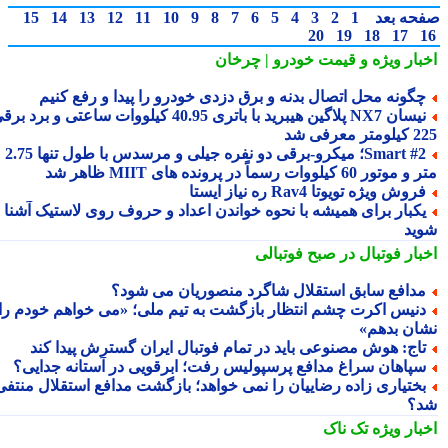
حه بعد
1
2
3
4
5
6
7
8
9
10
11
12
13
14
15
20
19
18
17
بار ویژه
و قیمت خودرو | چرخان
گونه محل اتصال بدنه و برق دزدی خودرو را پیدا و رفع کنیم
نیسان NX7 پلاگین هیبرید با باتری 40.95 کیلووات ساعتی و برد برقی
 معرفی شد
Smart #2؛ میکرو-برقی دو نفره جیلی و مرسدس با طول تنها 2.75
ور 60 کیلووات رسماً در پرونده های MIIT ظاهر شد
روش ویژه تویوتا Rav4 ره نیاز ایستا
کبار برای همیشه با نحوه خواندن اعداد و حروف روی لاستیک آشنا
ید
بار فوتبال در صبح فوتبالی
دافع سابق استقلال شاگرد منصوریان می شود؟
نیس اکرت چشم انتظار بازگشت به تیم ملی؛ «می خواهم خودم را
ان بدهم»
اج: هوش مصنوعی باید در تمام فوتبال ایران گسترش پیدا کند
پاهان سراغ مدافع پرسپولیس رفت؛ ابرقویی در آستانه جدایی؟
ختیاری زاده رضاییان را نمی خواهد؛ بازگشت مدافع استقلال منتفی
؟
بار ویژه
تک ناک