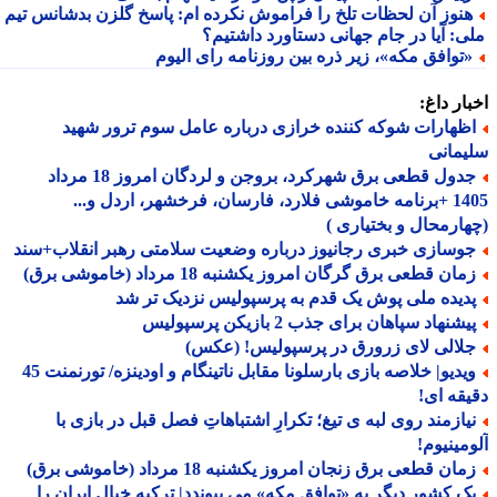
نوز آن لحظات تلخ را فراموش نکرده ام: پاسخ گلزن بدشانس تیم
ی: آیا در جام جهانی دستاورد داشتیم؟
توافق مکه»، زیر ذره بین روزنامه رای الیوم
ار داغ:
ظهارات شوکه کننده خرازی درباره عامل سوم ترور شهید
مانی
جدول قطعی برق شهرکرد، بروجن و لردگان امروز 18 مرداد
1405 +برنامه خاموشی فلارد، فارسان، فرخشهر، اردل و...
ارمحال و بختیاری )
وسازی خبری رجانیوز درباره وضعیت سلامتی رهبر انقلاب+سند
ان قطعی برق گرگان امروز یکشنبه 18 مرداد (خاموشی برق)
دیده ملی پوش یک قدم به پرسپولیس نزدیک تر شد
شنهاد سپاهان برای جذب 2 بازیکن پرسپولیس
لالی لای زرورق در پرسپولیس! (عکس)
ویدیو| خلاصه بازی بارسلونا مقابل ناتینگام و اودینزه/ تورنمنت 45
قه ای!
یازمند روی لبه ی تیغ؛ تکرارِ اشتباهاتِ فصل قبل در بازی با
مینیوم!
ان قطعی برق زنجان امروز یکشنبه 18 مرداد (خاموشی برق)
ک کشور دیگر به «توافق مکه» می پیوندد| ترکیه خیال ایران را