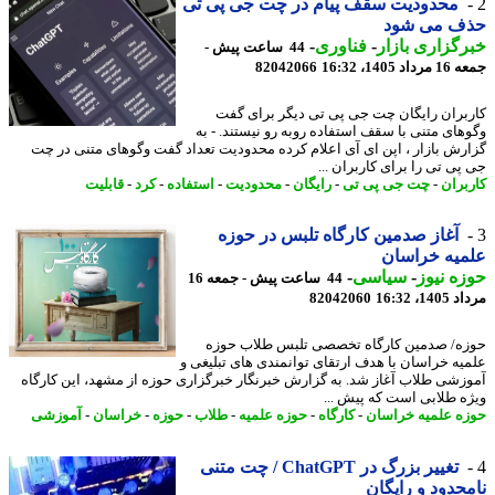
محدودیت سقف پیام در چت جی پی تی
ف می شود
گزاری بازار
-
فناوری
-
44 ساعت پیش -
 1405، 16:32
82042066
بران رایگان چت جی پی تی دیگر برای گفت
های متنی با سقف استفاده روبه رو نیستند. - به
رش بازار ، اپن ای آی اعلام کرده محدودیت تعداد گفت وگوهای متنی در چت
پی تی را برای کاربران ...
بران
-
چت جی پی تی
-
رایگان
-
محدودیت
-
استفاده
-
کرد
-
قابلیت
آغاز صدمین کارگاه تلبس در حوزه
یه خراسان
ه نیوز
-
سیاسی
-
44 ساعت پیش - جمعه 16
1، 16:32
82042060
ه/ صدمین کارگاه تخصصی تلبس طلاب حوزه
یه خراسان با هدف ارتقای توانمندی های تبلیغی و
زشی طلاب آغاز شد. به گزارش خبرنگار خبرگزاری حوزه از مشهد، این کارگاه
ه طلابی است که پیش ...
ه علمیه خراسان
-
کارگاه
-
حوزه علمیه
-
طلاب
-
حوزه
-
خراسان
-
آموزشی
تغییر بزرگ در ChatGPT / چت متنی
حدود و رایگان