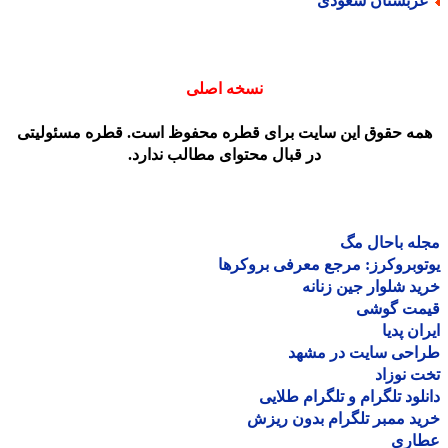
ربستان سعودی
نسخه اصلی
مه حقوق این سایت برای قطره محفوظ است. قطره مسئولیتی
در قبال محتوای مطالب ندارد.
ه باحال مگ
وبروکرز: مرجع معرفی بروکرها
د شلوار جین زنانه
مت گوشی
ان پدیا
احی سایت در مشهد
 نوزاد
لود تلگرام و تلگرام طلایی
د ممبر تلگرام بدون ریزش
اری