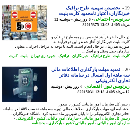
تخصیص سهمیه طرح ترافیک
نگاران/ اعتبار نامحدود کارت بلیت
نویس
-
اجتماعی
-
6 روز پیش - دوشنبه 12
1، 13:03
82015375
حال حاضر فرآیند تخصیص سهمیه طرح ترافیک و
ت بلیت خبرنگاران آغاز شده و این دو فرآیند به
ت هم زمان در حال انجام است. البته با توجه به مراحل اجرایی، معاون
مان حمل ونقل و ترافیک ...
ت بلیت
-
طرح ترافیک
-
خبرنگاران
-
ترافیک
-
شهرداری تهران
-
بلیت
-
کارت
تمدید مهلت بارگذاری اطلاعات مالی
ماهه اول امسال در سامانه دفاتر
ری الکترونیکی
نویس نیوز
-
اقتصادی
-
6 روز پیش - دوشنبه
82015031
س کل سازمان امور مالیاتی کشور با صدور
بخشنامه ای، مهلت بارگذاری اطلاعات مالی دوره سه ماهه نخست 1405 در سامانه
ر تجاری الکترونیکی را تا پایان شهریور ماه تمدید کرد. باشگاه خبرنگاران ...
س کل سازمان امور مالیاتی
-
سازمان امور مالیاتی کشور
-
الکترونیکی
-
مان امور مالیاتی
-
امور مالیاتی کشور
-
بارگذاری
-
بخشنامه