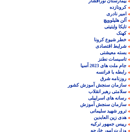
یمارستان نورافشار
رونازده
میر نادری
لن هلیلوویچ
ایکا وایتیتی
هنک
طر شیوع کرونا
رایط اقتصادی
سته معیشتی
اسیسات نطنز
م ملت های 2023 آسیا
ابطه با فرانسه
وزنامه شرق
ازمان سنجش آموزش کشور
لامتی رهبر انقلاب
سانه های اسراییلی
ازمان سنجش آموزش
رور شهید سلیمانی
دی زین العابدین
ییس جمهور ترکیه
زارت امور خارجه