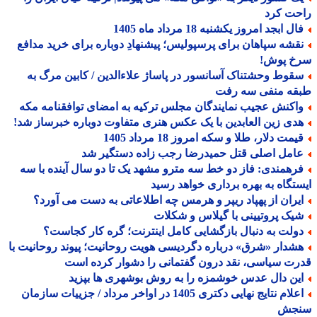
حت کرد
ل ابجد امروز یکشنبه 18 مرداد ماه 1405
قشه سپاهان برای پرسپولیس؛ پیشنهادِ دوباره برای خرید مدافع
خ پوش!
قوط وحشتناک آسانسور در پاساژ علاءالدین / کابین مرگ به
قه منفی سه رفت
اکنش عجیب نمایندگان مجلس ترکیه به امضای توافقنامه مکه
دی زین العابدین با یک عکس هنری متفاوت دوباره خبرساز شد!
مت دلار، طلا و سکه امروز 18 مرداد 1405
امل اصلی قتل حمیدرضا رجب زاده دستگیر شد
رهمندی: فاز دو خط سه مترو مشهد یک تا دو سال آینده با سه
تگاه به بهره برداری خواهد رسید
یران از پهپاد ریپر و هرمس چه اطلاعاتی به دست می آورد؟
یک پروتیینی با گیلاس و شکلات
ولت به دنبال بازگشایی کامل اینترنت؛ گره کار کجاست؟
شدار «شرق» درباره دگردیسی هویت روحانیت؛ پیوند روحانیت با
ت سیاسی، نقد درون گفتمانی را دشوار کرده است
ین دال عدس خوشمزه را به روش بوشهری ها بپزید
اعلام نتایج نهایی دکتری 1405 در اواخر مرداد / جزییات سازمان
جش