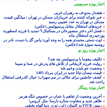
بار ویژه
سرنویس
شدار مدودف به رهبران غربی
بر شوکه کننده برای خریداران مسکن در تهران | میانگین قیمت
کن در تهران به عدد عجیبی رسید
ریدهای استقلال مقابل پرسپولیس (عکس)
صل آخر دختر منصورخان در بسکتبال؟/ تمدید با فرزند اسطوره:
رحیدری استقلال ماند
وت دستی محمدی همه را به وجد آورد/ پاس گل با دست، نادر در
سیه سوژه شد!(عکس)
بار ویژه
روز نو
کلیف بیفوما با پرسپولیس چه شد؟
وایت فرزند لاریجانی از تلاش های پدرش در صدا و سیما
ضعیت جو بایدن وخیم شد
یمت نیسان تیانا جدید در ایران مرداد 1405
شف جانشین برای جلالی در تیم سهراب؛ خیال کادرفنی استقلال
حت شد
بار ویژه
رونگار
خرین وضعیت از تفاهم با عمان در خصوص تنگه هرمز
اهر جدید و متفاوت ستاره بارسا: مثل کروس!
س FIVB به کاپیتان ژاپن: تو در دنیا الهام بخشی