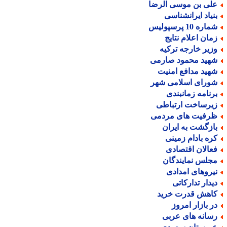
لی بن موسی الرضا
نیاد ایرانشناسی
اره 10 پرسپولیس
مان اعلام نتایج
زیر خارجه ترکیه
هید محمود صارمی
هید مدافع امنیت
ورای اسلامی شهر
رنامه زمانبندی
یرساخت ارتباطی
رفیت های مردمی
ازگشت به ایران
ره بادام زمینی
عالان اقتصادی
جلس نمایندگان
یروهای امدادی
یدار تدارکاتی
اهش قدرت خرید
ر بازار امروز
سانه های عربی