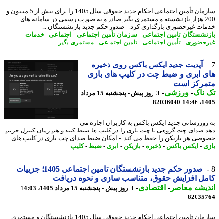
سازمان تأمین اجتماعی احکام جدید حقوقی سال 1405 را برای بیش از 5 میلیون و
200 هزار بازنشسته و مستمری بگیر صادر و به صورت رسمی در سامانه های
ات غیرحضوری بارگذاری کرد. - صدور حکم جدید بازنشستگان ...
نشستگان تامین اجتماعی
-
سازمان تأمین اجتماعی
-
اجتماعی
-
خدمات
حضوری
-
تأمین اجتماعی
-
تامین اجتماعی
-
مستمری بگیر
آپدیت جدید ایکس باکس روی ذخیره
 ابری و ضبط چت در کلیپ های بازی
مرکز است
ناک
-
ورزشی
-
3 روز پیش - پنجشنبه 15 مرداد
82036040
1405
روزرسانی جدید ایکس باکس به کاربران اجازه می
 صدای چت گروهی یا چت بازی را در کلیپ ها ضبط کنند و هم زمان کنترل حریم
صی هر بازیکن را حفظ می کند. - امکان ضبط صدای چت بازی در کلیپ های ...
ی
-
ایکس باکس
-
ذخیره
-
بازیکن
-
ابری
-
ضبط
-
کلیپ
صدور حکم جدید بازنشستگان تامین اجتماعی 1405؛ جزییات
ل افزایش حقوق، متناسب سازی و نحوه دریافت
یشه معاصر
-
اقتصادی
-
3 روز پیش - پنجشنبه 15 مرداد 1405، 14:03
82035
سازمان تامین اجتماعی احکام جدید حقوقی سال 1405 بازنشستگان و مستمری