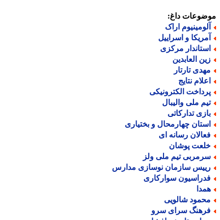
ضوعات داغ:
لومینیوم اراک
مریکا و اسراییل
ستاندار مرکزی
ین العابدین
هدی تارتار
علام نتایج
رداخت الکترونیکی
یم ملی والیبال
ازی تدارکاتی
ستان چهارمحال و بختیاری
عالان رسانه ای
لعت پوشان
رمربی تیم ملی ولز
ییس سازمان نوسازی مدارس
دراسیون سوارکاری
مدا
حمود شالویی
رهنگ سرای سرو