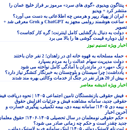
نتاگون ویدیوی «گوی های سرد» مرموز بر فراز خلیج عمان را
تشر کرد + ویدیو
یران از پهپاد ریپر و هرمس چه اطلاعاتی به دست می آورد؟
ساعت هوشمند رولمی مجهز به ChatGPT و Grok معرفی شد +
ویر
ولت به دنبال بازگشایی کامل اینترنت؛ گره کار کجاست؟
پل دوباره قیمت گوشی ها را بالا می برد
بار ویژه
تسنیم نیوز
مله مسلحانه به قهوه خانه ای در زاهدان؛ 2 نفر جان باختند
ولت مدیریت سهام عدالت را به مردم بسپارد
نگ «مهر» در مازندران با آمادگی کامل نواخته می شود
ادداشت| چرا سیستان و بلوچستان به خبرنگار کنشگر نیاز دارد؟
 از 20 هزار نفر در جنگ از خدمات وکالتی بهره مند شدند
بار ویژه
اندیشه معاصر
فیش حقوقی بازنشستگان تامین اجتماعی ۱۴۰۵ | نحوه دریافت فیش
وقی جدید، سامانه مشاهده فیش و جزئیات افزایش حقوق
بیمه دی ۱۴۰۵؛ سامانه بیمه دی، بیمه تکمیلی، پیگیری خسارت و
رین اخبار
حکم حقوقی نومعلمان در سال تحصیلی ۱۴۰۵-۱۴۰۶؛ حقوق معلمان
ید چقدر است و حکم چه زمانی صادر می شود؟
ثبت نام لاستیک دولتی ۱۴۰۵؛ لینک سامانه خرید لاستیک دولتی،