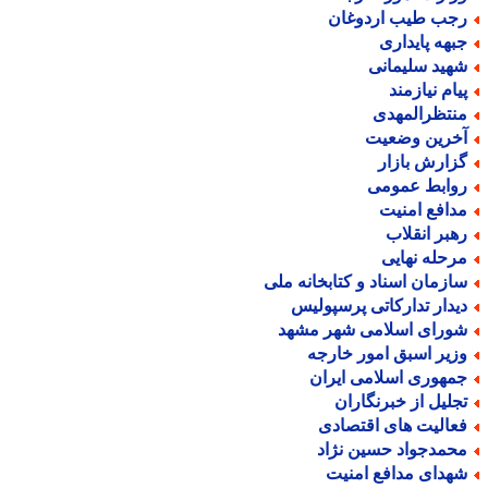
جب طیب اردوغان
بهه پایداری
هید سلیمانی
یام نیازمند
نتظرالمهدی
خرین وضعیت
زارش بازار
وابط عمومی
دافع امنیت
هبر انقلاب
رحله نهایی
ازمان اسناد و کتابخانه ملی
یدار تدارکاتی پرسپولیس
ورای اسلامی شهر مشهد
زیر اسبق امور خارجه
مهوری اسلامی ایران
جلیل از خبرنگاران
عالیت های اقتصادی
حمدجواد حسین نژاد
هدای مدافع امنیت