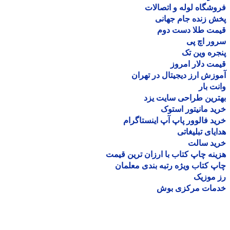
شگاه لوله و اتصالات
 زنده جام جهانی
مت طلا دست دوم
ر اچ پی
ره وین تک
ت دلار امروز
زش ارز دیجیتال در تهران
ت بار
رین طراحی سایت یزد
د مانیتور استوک
د فالوور پاپ آپ اینستاگرام
یای تبلیغاتی
ید سالت
نه چاپ کتاب با ارزان ترین قیمت
 کتاب ویژه رتبه بندی معلمان
موزیک
مات مرکزی بوش