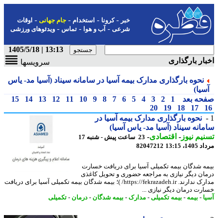
-
-
-
-
خبر
کرونا
استخدام
جام جهانی
اوقات
-
-
-
شرعی
آب و هوا
تماس
ویدئوهای ورزشی
13:13 | 1405/5/18
ار بارگذاری
سرویسها
نحوه بارگذاری مدارک بیمه آسیا در سامانه سیناد (آسیا مد- یاس
سیا)
حه بعد
1
2
3
4
5
6
7
8
9
10
11
12
13
14
15
20
19
18
17
نحوه بارگذاری مدارک بیمه آسیا در
انه سیناد (آسیا مد- یاس آسیا)
یم نیوز
-
اقتصادی
-
23 ساعت پیش - شنبه 17
1، 13:15
82047212
ه شدگان بیمه تکمیلی آسیا برای دریافت خسارت
ان دیگر نیازی به مراجعه حضوری و تحویل کاغذی
مدارک ندارند. https://fekrazadeh.ir/ )؛ بیمه شدگان بیمه تکمیلی آسیا برای دریافت
رت درمان دیگر نیازی ...
ا
-
بیمه
-
بیمه تکمیلی
-
مدارک
-
بیمه شدگان
-
درمان
-
تکمیلی