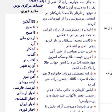
رز موزیک
به جای سه چهارم، رأی 12 نفر از 13
خدمات مرکزی بوش
نفر را به دست آورد؛ ای�
منابع خبری
توقع از تارتار بالاست/ بازیکنان بی
کیفیت، پرسپولیس را از قهرمانی دور
55 آنلاین
کردند
6 صبح
زاده
اختلال در دسترسی کاربران ایرانی
9 صبح
به چت جی پی تی + عکس
آرمان ملی
ناکامی مجدد استقلال در باز کردن
آریا
پنجره نقل و انتقالاتی
آشکار
خرید جدید نساجی از خیبر آمد
آفتاب
آخرین قیمت طلا و سکه امروز
آفتاب نو
چهارشنبه 14 مرداد؛ انس جهانی طلا
آوازه شهر
را بالا نگه داشت
آوش
ولت
یارانه معیشتی مرداد؛ خانواده 3 نفره
آهن نیوز
دهک 4 مرداد 1405 چقدر یارانه می
آینده روشن
گیرد؟
اتومبیل فارسی
لباس کاپیتان ها خالی ماند/ اعلام
اخبار ارسالی
رسمی: تغییر ناگهانی چند شماره در
اخبار اقتصادی
پرسپولیس!
اخبار ایران
چای بابونه؛ دمنوشی آرام بخش با
اخبار فوری
خواصی فراتر از تصور