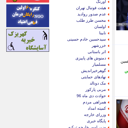
اورنگ
ایونا نیوز
هیئت فوتبال تهران
بازتاب آنلاین
عدم صدور روادید
باشگاه خبرنگاران
محسن طرز طلب
باغستان نیوز
اولسان
بامبوک
نابینا
ببین و بخون
سیدحسین خادم حسینی
بدینسان
خزرشهر
بنکر
اثر باستانی
بیت ران
دمنوش های پاییزی
همین
پارس فوتبال
مسلمیار
پارسینه
گوهرخیراندیش
س
پارسینه پلاس
نهادهای حمایتی
پاز آنلاین
مک دونالد
پاس گل
مربی پارکور
پانا
حوادث دی ماه 96
پرتو نیوز
همراهی مردم
پرسون
کمیته امداد
پنجره نیوز
وزرای خارجه
پویامگ
پایگاه خبری
پویه آنلاین
وزیر امور خارجه ترکیه