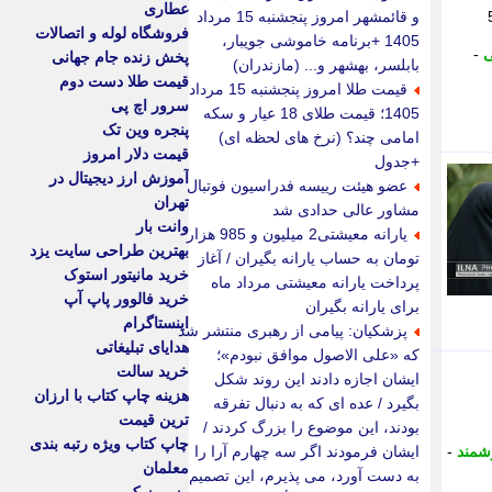
عطاری
ور گفت: مصوبه ساماندهی نیروهای شرکتی روز دوشنبه (5
و قائمشهر امروز پنجشنبه 15 مرداد
فروشگاه لوله و اتصالات
1405 +برنامه خاموشی جویبار،
ی
-
پخش زنده جام جهانی
بابلسر، بهشهر و... (مازندران)
قیمت طلا دست دوم
قیمت طلا امروز پنجشنبه 15 مرداد
سرور اچ پی
1405؛ قیمت طلای 18 عیار و سکه
پنجره وین تک
امامی چند؟ (نرخ های لحظه ای)
قیمت دلار امروز
+جدول
آموزش ارز دیجیتال در
عضو هیئت رییسه فدراسیون فوتبال
تهران
مشاور عالی حدادی شد
وانت بار
یارانه معیشتی2 میلیون و 985 هزار
بهترین طراحی سایت یزد
تومان به حساب یارانه بگیران / آغاز
خرید مانیتور استوک
پرداخت یارانه معیشتی مرداد ماه
خرید فالوور پاپ آپ
برای یارانه بگیران
اینستاگرام
پزشکیان: پیامی از رهبری منتشر شد
هدایای تبلیغاتی
که «علی الاصول موافق نبودم»؛
خرید سالت
ایشان اجازه دادند این روند شکل
هزینه چاپ کتاب با ارزان
بگیرد / عده ای که به دنبال تفرقه
ترین قیمت
بودند، این موضوع را بزرگ کردند /
چاپ کتاب ویژه رتبه بندی
شمند
-
ایشان فرمودند اگر سه چهارم آرا را
معلمان
به دست آورد، می پذیرم، این تصمیم