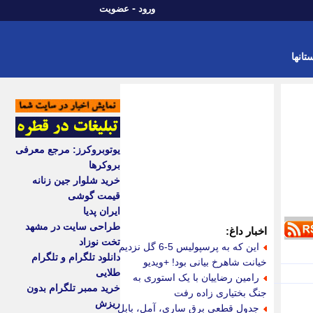
-
ورود
عضویت
تانها
یوتوبروکرز: مرجع معرفی
بروکرها
خرید شلوار جین زنانه
قیمت گوشی
ایران پدیا
طراحی سایت در مشهد
اخبار داغ:
تخت نوزاد
این که به پرسپولیس 5-6 گل نزدیم
دانلود تلگرام و تلگرام
خیانت شاهرخ بیانی بود! +ویدیو
طلایی
رامین رضاییان با یک استوری به
خرید ممبر تلگرام بدون
جنگ بختیاری زاده رفت
ریزش
جدول قطعی برق ساری، آمل، بابل