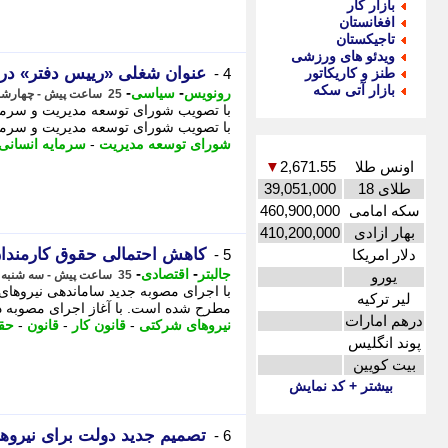
بازار کار
افغانستان
تاجیکستان
ویدئو های ورزشی
عنوان شغلی «رییس دفتر» در 
طنز و کاریکاتور
4 -
بازار آتی سکه
-
-
رونویس
سیاسی
25 ساعت پیش - چهارشنبه 14 مرداد 1405، 03:38
با تصویب شورای توسعه مدیریت و سرمایه
با تصویب شورای توسعه مدیریت و سرمای
شورای توسعه مدیریت
-
سرمایه انسانی
اونس طلا
2,671.55
▼
طلای 18
39,051,000
سکه امامی
460,900,000
بهار ازادی
410,200,000
کاهش احتمالی حقوق کارمندان
دلار امریکا
5 -
-
-
جالبتر
اقتصادی
یورو
35 ساعت پیش - سه شنبه 13 مرداد 1405، 17:52
با اجرای مصوبه جدید ساماندهی نیروها
لیر ترکیه
مطرح شده است. با آغاز اجرای مصوبه د
درهم امارات
نیروهای شرکتی
-
قانون کار
-
قانون
-
حق
پوند انگلیس
بیت کویین
بیشتر + کد نمایش
تصمیم جدید دولت برای نیروه
6 -