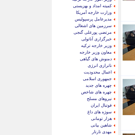
پیام نفت
کمیته امداد و بهزیستی
تابناک
وزارت خارجه آمریکا
تازه نیوز
مدیرعامل پرسپولیس
تبیان
سرزمین های اشغالی
تجارت نیوز
مرتضی پورعلی گنجی
تحریریه
خبرگزاری آناتولی
ترابر نیوز
وزیر خارجه ترکیه
ترفندباز
معاون وزیر خارجه
تریبون اقتصاد
دمنوش های گیاهی
تسنیم نیوز
ناترازی انرژی
تک ناک
اعمال محدودیت
تکراتو
جمهوری اسلامی
توریسم آنلاین
چهره های جدید
تولید نیوز
چهره های شاخص
تیتر فوری
نیروهای مسلح
تیکنا
فوتبال ایران
جاب ویژن
سوژه های داغ
جار نیوز
هزار تومانی
جالبتر
شاهین بیانی
جام جم
مهدی تارتار