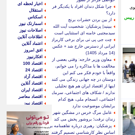
اخبار لحظه ای
چرا شکل دندان افراد با یکدیگر فرق
وی
استقلال
دارد؟
اسکناس
رییس
از بین بردن حشرات برنج
اسمارتک نیوز
ببینید| پزشکیان: شخصیت آیت الله
اصلاحات نیوز
سیدمجتبی خامنه ای استثنایی است
اطلاعات آنلاین
چت جی پی تی برای برخی کاربران
اعتماد آنلاین
ایرانی از دسترس خارج شد + عکس
افق امروز
(14 مرداد 1405)
افکارنیوز
معاون وزیر خارجه: وقتی بعضی از
اقتصاد 100
مخالفت ها با مذاکره را می خوانم،
اقتصاد 24
واقعاً با خودم فکر می کنم این
اقتصاد آزاد
دوستان در چه جهانی زندگی می کنند /
اقتصاد آنلاین
اینها از اقتصاد ایران هم هیچ تحلیلی
اقتصاد ایران
ندارند / شکاف های اجتماعی، سرمایه
اقتصاد معاصر
اجتماعی، انسجام ملی، هیچ کدام
اقتصاد نیوز
برایشان موضوعیت ندارد
اکو ایران
عامل مرگ خرس در مشگین شهر
اکوفارس
زندان نرفت؛ بروشور پخش می کند
اکونگار
پزشکیان: رهبری درباره تفاهمنامه بر
اکونیوز
اساس نظر کارشناسی تصمیم گرفتند