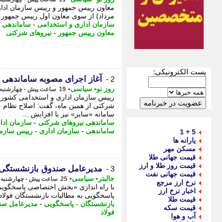
مرداد) از سوی معاون اول رییس جمهور اب
سازمان اداری و استخدامی
-
ساماندهی 
معاون رییس جمهور
-
نیروهای شرکتی
پست الکترونیکی:
آغاز اجرای مصوبه ساماندهی ن
2 -
-
-
روز نو
سیاسی
19 ساعت پیش - چهارشنبه 14 مرداد 1405، 09:42
رییس سازمان اداری و استخدامی کشور با
شرکتی از همین ماه، گفت: اصلاح نظام 
سامانه «سایر» نیز با افزایش ...
ساماندهی نیروهای شرکتی
-
سازمان ادا
ساماندهی
-
سازمان اداری
-
رییس سازم
5 + 1
یارانه ها
مسکن مهر
قیمت جهانی طلا
قیمت روز طلا و ارز
مدیرعامل صندوق بازنشستگی از
3 -
قیمت جهانی نفت
-
-
جالبتر
سیاسی
25 ساعت پیش - چهارشنبه 14 مرداد 1405، 04:17
نرخ ارز مرجع
اخبار نرخ ارز
پاسخگویی به مطالبات بازنشستگان فولاد 
قیمت طلا
بازنشستگان
-
پاسخگویی
-
مدیرعامل صن
قیمت سکه
فولاد
آب و هوا