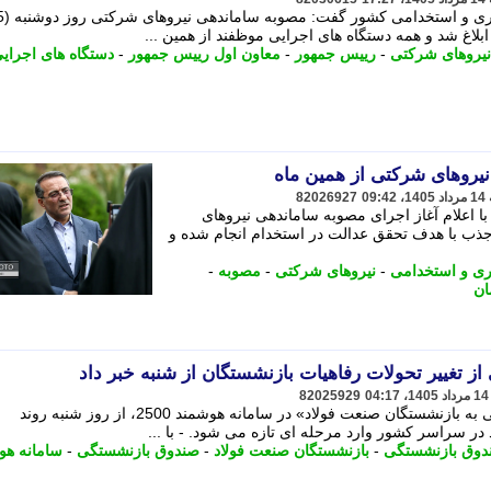
معاون رییس جمهور و رییس سازمان اداری و استخدامی کش
لاغ شد و همه دستگاه های اجرایی موظفند از همین ...
نیروهای شرکتی
-
رییس جمهور
-
معاون اول رییس جمهور
-
دستگاه های اجرای
یروهای شرکتی از همین ماه
82026927
 اعلام آغاز اجرای مصوبه ساماندهی نیروهای
جذب با هدف تحقق عدالت در استخدام انجام شده و
ری و استخدامی
-
نیروهای شرکتی
-
مصوبه
-
ان
 تغییر تحولات رفاهیات بازنشستگان از شنبه خبر داد
82025929
با راه اندازی «بخش اختصاصی پاسخگویی به بازنشستگان صنعت فولاد» در سامانه هوشمند 2500، از روز شنبه روند
در سراسر کشور وارد مرحله ای تازه می شود. - با ...
دوق بازنشستگی
-
بازنشستگان صنعت فولاد
-
صندوق بازنشستگی
-
سامانه هو