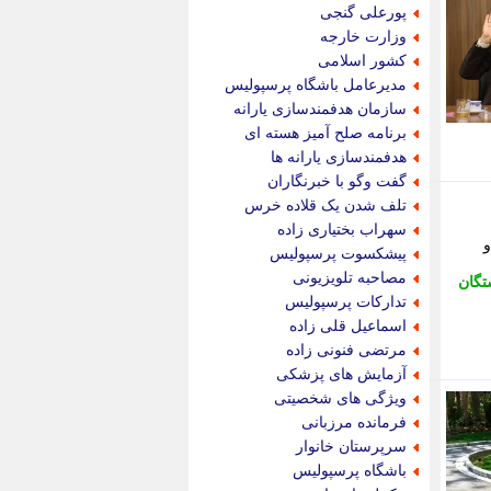
جدید پرس
پورعلی گنجی
جماران
وزارت خارجه
جوان ایرانی
کشور اسلامی
جهان مانا
مدیرعامل باشگاه پرسپولیس
جهان نگر
سازمان هدفمندسازی یارانه
جهان نیوز
برنامه صلح آمیز هسته ای
چطور
هدفمندسازی یارانه ها
چمپیونات
گفت وگو با خبرنگاران
چمدون
تلف شدن یک قلاده خرس
چه خبر
سهراب بختیاری زاده
حادثه 24
پیشکسوت پرسپولیس
حرف تو
مصاحبه تلویزیونی
تگان
حوادث پلاس
تدارکات پرسپولیس
حوزه نیوز
اسماعیل قلی زاده
خبر آنلاین
مرتضی فنونی زاده
خبر جنوب
آزمایش های پزشکی
خبر سیاسی
ویژگی های شخصیتی
خبر گردون
فرمانده مرزبانی
خبر ورزشی
سرپرستان خانوار
خبرجو
باشگاه پرسپولیس
خبرجو 24