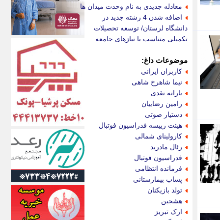
الف
معادله جدیدی به نام وحدت میدان ها
انتشار آنلاین
اضافه شدن 4 رشته جدید در
اندیشه قرن
دانشگاه لرستان/ توسعه تحصیلات
اندیشه معاصر
تکمیلی متناسب با نیازهای جامعه
اندیشه ها
انرژی پرس
موضوعات داغ:
ای استخدام
کاربران ایرانی
ایتنا
نیما شاهرخ شاهی
ایراف
یارانه نقدی
ایران آرت
رامین رضاییان
ایران آنلاین
دستیار صوتی
ایران زندگی
هیئت رییسه فدراسیون فوتبال
ایران فوری
کارولینای شمالی
ایرانی روز
رئال مادرید
ایرانیتال
فدراسیون فوتبال
ایرنا
فرمانده انتظامی
ایسکانیوز
پساب بیمارستانی
ایسنا
تولد بازیکنان
ایکنا
هشجین
ایلنا
ارک تبریز
اینتیتر