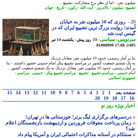
یون نفر، - اما از نظر نرخ مشارکت، تشییع ...
یع
-
میلیون
-
بالاترین
-
آیت الله
-
رکورد
-
تاریخ
-
جهان
روزی که 10 میلیون نفر به خیابان
ند؛ روایت بزرگ ترین تشییع ایران که در
نس ثبت شد
نویس
-
سیاسی
-
33 روز پیش - یکشنبه 14 تیر
81808899
1405
بنا بر آمار رسمی، حدود 10 میلیون نفر، معادل نزدیک
یک ششم جمعیت کشور در مراسم تشییع پیکر امام خمینی حضور داشتند. - بنا
ی، حدود 10 میلیون نفر، معادل نزدیک به یک ششم جمعیت کشور ...
م خمینی
-
مراسم تشییع
-
تشییع
-
مراسم تشییع پیکر
-
خمینی
-
مراسم
-
وری اسلامی
حه بعد
1
2
3
4
5
6
7
8
9
10
11
12
13
14
15
20
19
18
17
بار ویژه
روز نو
ردسرهای برگزاری لیگ برتر؛ خوزستانی ها در تهران!
مان پرداخت معوقات فروردین و اردیبهشت بازنشستگان اعلام
؟
نتکام در آستانه مذاکرات احتمالی ایران و آمریکا پیام داد