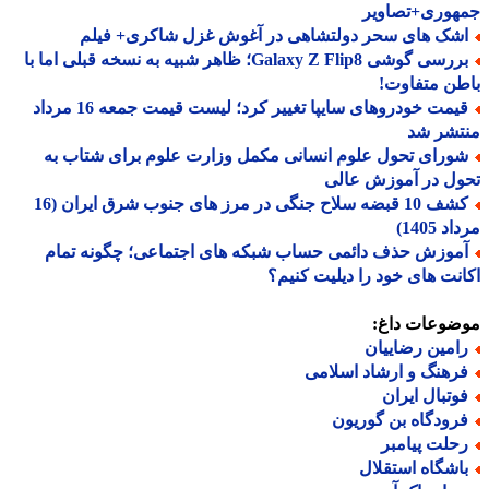
هوری+تصاویر
شک های سحر دولتشاهی در آغوش غزل شاکری+ فیلم
بررسی گوشی Galaxy Z Flip8؛ ظاهر شبیه به نسخه قبلی اما با
ن متفاوت!
قیمت خودروهای سایپا تغییر کرد؛ لیست قیمت جمعه 16 مرداد
تشر شد
ورای تحول علوم انسانی مکمل وزارت علوم برای شتاب به
ل در آموزش عالی
کشف 10 قبضه سلاح جنگی در مرز های جنوب شرق ایران (16
 1405)
موزش حذف دائمی حساب شبکه های اجتماعی؛ چگونه تمام
نت های خود را دیلیت کنیم؟
ضوعات داغ:
امین رضاییان
رهنگ و ارشاد اسلامی
وتبال ایران
رودگاه بن گوریون
حلت پیامبر
اشگاه استقلال