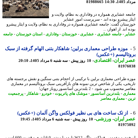
1، 14:30
81988665
عه عشایری همواره در وفاداری به نظام، ولایت و
ار پیشرو بوده اند. - سرپرست امور عشایر
ستان گفت: جامعه عشایری همواره در وفاداری به نظام، ولایت و ایثار پیشرو
 اند. از اهواز، ...
یر
-
جامعه عشایری
-
عشایری
-
خوزستان
-
وفاداری
-
استان خوزستان
-
جامعه
موزه طراحی معماری برلین؛ شاهکار بتنی الهام گرفته از سبک
تالیسم (+عکس)
 ایران
-
اقتصادی
-
10 روز پیش - سه شنبه 6 مرداد 1405، 20:10
81976
ه طراحی معماری برلین با ترکیبی از احجام بتنی سنگین و نقش برجسته های
یخی، یکی از شاخص ترین نمونه های بازآفرینی سبک بروتالیسم در معماری
محسوب می شود. - 2 بلندترین آسانسور روباز جهان؛
اری
-
بلندترین آسانسور
-
موشک های پاتریوت
-
خودرو
-
شاهکار
-
پرجمعیت
ن
-
معماری معاصر
از تک ساخت های بی نظیر فولکس واگن آلمان (+عکس)
 ایران
-
ورزشی
-
10 روز پیش - سه شنبه 6 مرداد 1405، 19:45
81975
ابرخودرو مفهومی فولکس واگن W12 ناردو با موتور 6.0 لیتری و قدرت 600 اسب