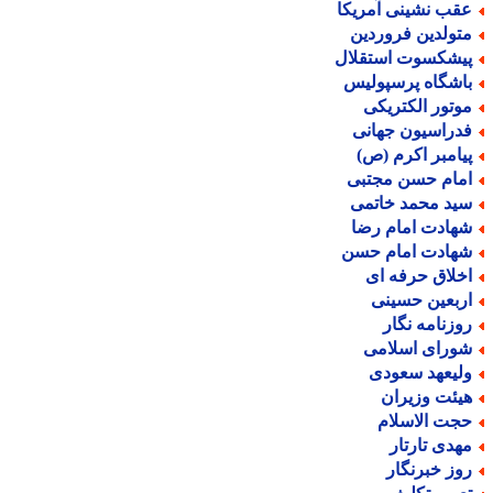
قب نشینی آمریکا
تولدین فروردین
یشکسوت استقلال
اشگاه پرسپولیس
وتور الکتریکی
دراسیون جهانی
یامبر اکرم (ص)
مام حسن مجتبی
ید محمد خاتمی
هادت امام رضا
هادت امام حسن
خلاق حرفه ای
ربعین حسینی
وزنامه نگار
ورای اسلامی
لیعهد سعودی
یئت وزیران
جت الاسلام
هدی تارتار
وز خبرنگار