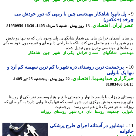
پل نانپو؛ شاهکار مهندسی چین با رمپی که دور خودش می
خد (+عکس)
 ایران
-
اقتصادی
-
13 روز پیش - شنبه 3 مرداد 1405، 16:30
81950950
میان آسمان خراش های بی شمار شانگهای، پلی وجود دارد که نه تنها دو بخش
 شهر را به هم متصل می کند، بلکه با طراحی دایره ای و غیرمعمول خود به یکی
نمادهای مهندسی مدرن چین تبدیل شده ...
دسی
-
شانگهای
-
آسمان خراش
-
یکی از
-
شهر
-
چین
-
شاهکار
پرجمعیت ترین روستای دره شهر با کم ترین سهمیه کم آرد و
ا یک نانوایی
رگزاری صداوسیما
-
اقتصادی
-
22 روز پیش - پنجشنبه 25 تیر 1405،
81883466
14
تای چمژاب با پانصد خانوار و جمعیتی بالغ بر هزاروسیصد نفر یکی از روستا
 پرجمعیت بخش مرکزی دره شهر است که تنها یک نانوایی دارد؛ به گونه ای که
انه به هر نفر یک نان هم نمی رسد. - پرجمعیت ...
وایی
-
جمعیت
-
روستا
-
نان
-
دره شهر
-
روستای
-
روزانه
نیشابور در آستانه اجرای طرح پزشکی
واده