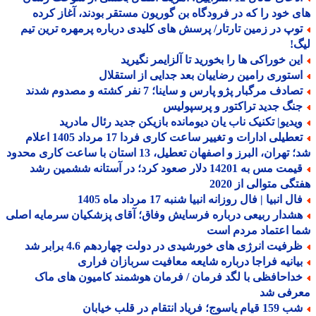
 خود را که در فرودگاه بن گوریون مستقر بودند، آغاز کرده
وپ در زمین تارتار/ پرسش های کلیدی درباره پرمهره ترین تیم
!
ین خوراکی ها را بخورید تا آلزایمر نگیرید
ستوری رامین رضاییان بعد جدایی از استقلال
ادف مرگبار پژو پارس و ساینا؛ 7 نفر کشته و مصدوم شدند
نگ جدید تراکتور و پرسپولیس
یدیو| تکنیک ناب یان دیومانده بازیکن جدید رئال مادرید
تعطیلی ادارات و تغییر ساعت کاری فردا 17 مرداد 1405 اعلام
هران، البرز و اصفهان تعطیل، 13 استان با ساعت کاری محدود
قیمت مس به 14201 دلار صعود کرد؛ در آستانه ششمین رشد
گی متوالی از 2020
ل انبیا | فال روزانه انبیا شنبه 17 مرداد ماه 1405
شدار ربیعی درباره فرسایش وفاق؛ آقای پزشکیان سرمایه اصلی
 اعتماد مردم است
رفیت انرژی های خورشیدی در دولت چهاردهم 4.6 برابر شد
یانیه فراجا درباره شایعه معافیت سربازان فراری
داحافظی با لگد فرمان / فرمان هوشمند کامیون های ماک
رفی شد
شب 159 قیام یاسوج؛ فریاد انتقام در قلب خیابان