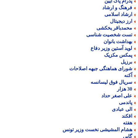
درام پاک آیین
رهنگ و ارشاد
رشاد اسلامی
رز دیجیتال
حمدباقر یخکشی
ست شخصیت شناسی
هداشت بانوان
وید آستین وزیر دفاع
مکس مکزیک
رزیل
ورای هماهنگی جبهه اصلاحات
کنه
ریال فوق لیسانسه
هزار
لی اصغر حداد
اندمی
لی عبادی
قکند
فته
شام المشیشی نخست وزیر تونس
ابی