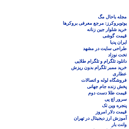
ه باحال مگ
وبروکرز: مرجع معرفی بروکرها
د شلوار جین زنانه
مت گوشی
ان پدیا
احی سایت در مشهد
 نوزاد
لود تلگرام و تلگرام طلایی
د ممبر تلگرام بدون ریزش
اری
شگاه لوله و اتصالات
 زنده جام جهانی
مت طلا دست دوم
ر اچ پی
ره وین تک
ت دلار امروز
زش ارز دیجیتال در تهران
ت بار