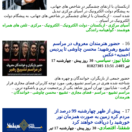
کستان با ارتقای چشمگیر در شاخص های جهانی،
پیشگام دولت الکترونیک در آسیای مرکزی تبدیل
 است. - ازبکستان با ارتقای چشمگیر در شاخص های جهانی، به پیشگام دولت
رونیک در آسیای ...
ای مرکزی
-
ازبکستان
-
دولت الکترونیک
-
الکترونیک
-
مرکزی
-
تلفن های همراه
مند
-
گواهینامه رانندگی
حضور هنرمندان معروف در مراسم
یع رهبرشهید؛ محسن چاوشی تا پردیس
مدیه+عکس
ا نیوز
-
سیاسی
-
30 روز پیش - چهارشنبه 17
1
81827305
ر جمعی از بازیگران، خوانندگان و چهره های
خته شده هنری در مراسم تشییع رهبر، مورد توجه کاربران فضای مجازی قرار
ت - شایانیوز- تهران امروز شاهد یکی از پرجمعیت ترین و باشکوه ترین ...
سم تشییع
-
مراسم
-
فضای مجازی
-
تشییع
-
محسن چاوشی
-
خوانندگان
-
مندان
پیش از ظهر چهارشنبه 99 درصد از
م کره زمین به صورت همزمان نور
شید را دریافت خواهند کرد
نا
-
اقتصادی
-
30 روز پیش - چهارشنبه 17 تیر