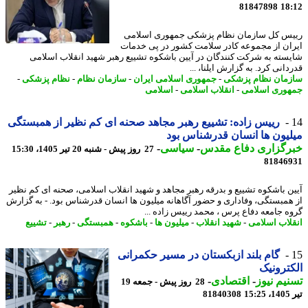
81847898
18
س کل سازمان نظام پزشکی جمهوری اسلامی
ان از مجموعه کادر سلامت کشور در پی خدمات
سته به شرکت کنندگان در آیین باشکوه تشییع رهبر شهید انقلاب اسلامی
انی کرد. به گزارش ایلنا، ...
مان نظام پزشکی
-
جمهوری اسلامی ایران
-
سازمان نظام
-
نظام پزشکی
-
وری اسلامی
-
انقلاب اسلامی
-
اسلامی
رییس زاده: تشییع رهبر مجاهد صحنه ای کم نظیر از همبستگی
یون ها انسان قدرشناس بود
رگزاری دفاع مقدس
-
سیاسی
-
27 روز پیش - شنبه 20 تیر 1405، 15:30
81846
ن باشکوه تشییع و بدرقه رهبر مجاهد و شهید انقلاب اسلامی، صحنه ای کم نظیر
همبستگی، وفاداری و حضور آگاهانه میلیون ها انسان قدرشناس بود. - به گزارش
ه جامعه دفاع پرس ، محمد رییس زاده ...
لاب اسلامی
-
شهید انقلاب
-
میلیون ها
-
باشکوه
-
همبستگی
-
رهبر
-
تشییع
گام بلند ازبکستان در مسیر حکمرانی
ترونیک
یم نیوز
-
اقتصادی
-
28 روز پیش - جمعه 19
1
81840308