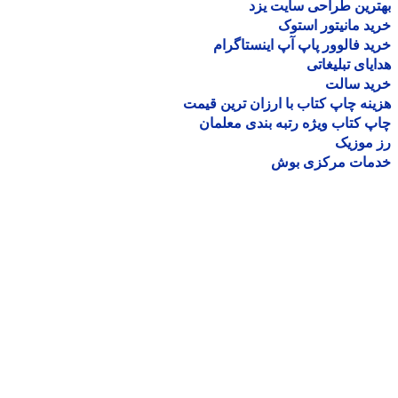
رین طراحی سایت یزد
د مانیتور استوک
د فالوور پاپ آپ اینستاگرام
یای تبلیغاتی
ید سالت
نه چاپ کتاب با ارزان ترین قیمت
 کتاب ویژه رتبه بندی معلمان
موزیک
مات مرکزی بوش