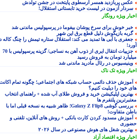
کس پربازدید همسر ارسطوی پایتخت در جشن تولدش
ردار آزمون در لیست خرید تابستانی استقلال!
بار ویژه
رونگار
بر خوش برای سرخ پوشان بیفوما در پرسپولیس ماندنی شد
ربه بازیگوش دلیل قطع برق این شهر
عفری با آبی ها تمدید می کند: استقلال ستاره تیمش را چنگ کاله در
د!
جزییات انتقال ایری از ذوب آهن به نساجی/ گزینه پرسپولیس با 70
لیارد تومان به فروش رسید
ینیسیوس در رئال مادرید ماندنی شد
بار ویژه
تک ناک
موزش حذف دائمی حساب شبکه های اجتماعی؛ چگونه تمام اکانت
ی خود را دیلیت کنیم؟
هترین اپلیکیشن خرید و فروش طلای آب شده + راهنمای انتخاب
تبرترین پلتفرم ها
بررسی گوشی Galaxy Z Flip8؛ ظاهر شبیه به نسخه قبلی اما با
طن متفاوت!
موزش مسدود کردن کارت بانکی + روش های آنلاین، تلفنی و
وری
هترین شغل های هوش مصنوعی در سال ۲۰۲۶
بار ویژه
اقتصاد آزاد