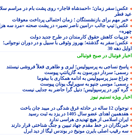
کس| سفر زمان؛ «احمدشاه قاجار» روی پشت بام در مراسم سلام
د فطر
بر مهم برای بازنشستگان ؛ زمان احتمالی پرداخت معوقات
کس| تیپ جالب «رامین ناصر نصیر» در پشت صحنه «مرد سه هزار
ره»
زییات کاهش حقوق کارمندان در طرح جدید دولت
کس| سفر به گذشته؛ بهروز وثوقی با سبیل و در دوران نوجوانی؛
یل دهه 30
بار فوتبال در صبح فوتبالی
اسخ نساجی به پرسپولیس؛ ایری و طاهری فعلاً فروشی نیستند
سمی؛ سردار دورسون به گازیانتپ پیوست
راغ سبز پرسپولیس به ادامه همکاری با بیفوما
سمی؛ موسی جنپو به سوپرلیگ یونان پیوست
ره کور در پرسپولیس؛ دنیل گرا حاضر به جدایی نیست
بار ویژه
تسنیم نیوز
جوان 12 ساله در حادثه غرق شدگی در میبد جان باخت
فدهمین اهدای عضو سال 1405 در یزد به ثبت رسید
یران اسلامی از هیچ تهدیدی هراسی ندارد
برنگاران در خط مقدم جهاد تبیین و جنگ شناختی قرار دارند
ه رقیب اصلی بایرن مونیخ در بوندس لیگا از دید ابرل