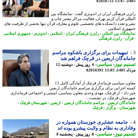
82016753
1405
زن فرهنگی ایران در اندونزی گفت: نمایشگاه بین
للی قرآن کریم تهران، فعالیت مراکز معتبر چاپ و
 و تعدد دانشکده های تخصصی علوم و معارف قرآن تنها بخشی از ظرفیت های
وری اسلامی ...
یشگاه بین المللی
-
رایزن فرهنگی ایران
-
اسلامی
-
اندونزی
-
جمهوری اسلامی
آن
-
رایزن فرهنگی
تمهیدات برای برگزاری باشکوه مراسم
اندگان اربعین در قرچک فراهم شد
یم نیوز
-
سیاسی
-
4 روز پیش - دوشنبه 12
1، 15:05
82016391
معاون سیاسی فرماندار قرچک از آمادگی کامل 13
ته اجرایی برای برگزاری مراسم جاماندگان اربعین
 داد. - از قرچک، مهدی وحدی معاون سیاسی، امنیتی و اجتماعی فرمانداری
ستان قرچک، در نشست ...
اندگان اربعین
-
مراسم جاماندگان اربعین
-
اربعین
-
شهرستان قرچک
-
ستان
-
برگزار
-
قرچک
جامعه عشایری خوزستان همواره در
داری به نظام و ولایت پیشرو بوده اند
یم نیوز
-
سیاسی
-
8 روز پیش - پنجشنبه 8