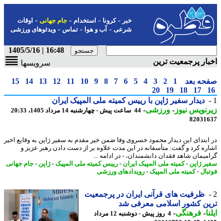
-
-
-
-
خبر
کرونا
استخدام
جام جهانی
اوقات
-
-
-
شرعی
آب و هوا
تماس
ویدئوهای ورزشی
16:48 | 1405/5/16
ار پرجمعیت ترین
سرویسها
حه بعد
1
2
3
4
5
6
7
8
9
10
11
12
13
14
15
20
19
18
17
دیدار سفیر ژاپن با رییس کمیته ملی المپیک ایران
نویس نیوز
-
ورزشی
-
44 ساعت پیش - چهارشنبه 14 مرداد 1405، 20:33
82031
ابتدای این دیدار محمود خسروی وفا ضمن خیر مقدم به سفیر ژاپن به وقایع اخیر
ره کرد و گفت: متأسفانه در این مدت علاوه بر از دست دادن رهبر عزیز و
میمان شاهد فقدان دانشمندان، - در ادامه ...
ر ژاپن
-
کمیته ملی المپیک ایران
-
رییس کمیته ملی المپیک
-
ژاپن
-
جام جهانی
بال
-
کمیته ملی المپیک
-
رویدادهای ورزشی
ظرفیت های قرآنی ایران در پرجمعیت
ین کشور اسلامی معرفی شد
ا
-
فرهنگی
-
4 روز پیش - دوشنبه 12 مرداد