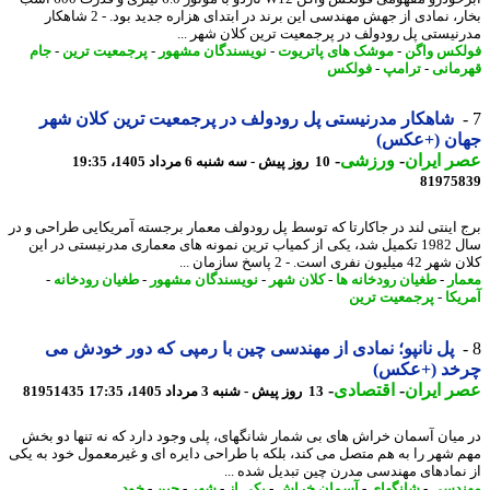
بخار، نمادی از جهش مهندسی این برند در ابتدای هزاره جدید بود. - 2 شاهکار
نیستی پل رودولف در پرجمعیت ترین کلان شهر ...
کس واگن
-
موشک های پاتریوت
-
نویسندگان مشهور
-
پرجمعیت ترین
-
جام
مانی
-
ترامپ
-
فولکس
شاهکار مدرنیستی پل رودولف در پرجمعیت ترین کلان شهر
ان (+عکس)
 ایران
-
ورزشی
-
10 روز پیش - سه شنبه 6 مرداد 1405، 19:35
81975
 اینتی لند در جاکارتا که توسط پل رودولف معمار برجسته آمریکایی طراحی و در
سال 1982 تکمیل شد، یکی از کمیاب ترین نمونه های معماری مدرنیستی در این
یون نفری است. - 2 پاسخ سازمان ...
ار
-
طغیان رودخانه ها
-
کلان شهر
-
نویسندگان مشهور
-
طغیان رودخانه
-
یکا
-
پرجمعیت ترین
پل نانپو؛ نمادی از مهندسی چین با رمپی که دور خودش می
خد (+عکس)
 ایران
-
اقتصادی
-
13 روز پیش - شنبه 3 مرداد 1405، 17:35
81951435
میان آسمان خراش های بی شمار شانگهای، پلی وجود دارد که نه تنها دو بخش
 شهر را به هم متصل می کند، بلکه با طراحی دایره ای و غیرمعمول خود به یکی
نمادهای مهندسی مدرن چین تبدیل شده ...
دسی
-
شانگهای
-
آسمان خراش
-
یکی از
-
شهر
-
چین
-
خود