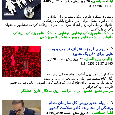
ا
-
سیاسی
-
26 روز پیش - یکشنبه 21 تیر 1405،
81853663
14
س دانشگاه علوم پزشکی نیشابور، از آمادگی
ل این دانشگاه برای اجرای طرح پایلوت پزشکی
واده و نظام ارجاع از ابتدای مردادماه خبر داد و تأکید کرد که نیشابور به عنوان
از بزرگترین ...
شگاه علوم پزشکی نیشابور
-
نیشابور
-
دانشگاه علوم پزشکی
-
پزشکی
-
واده
-
دانشگاه علوم
-
رییس دانشگاه علوم پزشکی
پرچم قرمز، اعتراف ترامپ و بمب
ی برای دفن یک تشییع
بتر
-
بین الملل
-
27 روز پیش - شنبه 20 تیر
81849256
1405
گزارش همشهری آنلاین، بهنام صدقی، روزنامه
ر: کاخ سفید، هم زمان با سه بحران روبه رو شده
هر یک به تنهایی برای فلج کردن یک دولت کافی است: - اولین ضربه، حضور
خی بود که فراتر از ...
سم تشییع
-
تشییع
-
ایران
-
مراسم
-
روزنامه نگار
-
تاریخ
-
تحلیلگر
پیام تقدیر رییس کل سازمان نظام
شکی از مجموعه کادر سلامت کشور
ا
-
سیاسی
-
27 روز پیش - شنبه 20 تیر 1405،