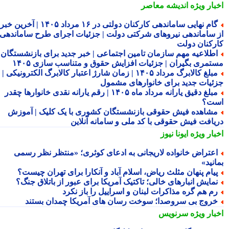
بار ویژه
اندیشه معاصر
گام نهایی ساماندهی کارکنان دولتی در ۱۶ مرداد ۱۴۰۵ | آخرین خبر
 ساماندهی نیروهای شرکتی دولت | جزئیات اجرای طرح ساماندهی
رکنان دولت
طلاعیه مهم سازمان تامین اجتماعی | خبر جدید برای بازنشستگان و
تمری بگیران | جزئیات افزایش حقوق و متناسب سازی ۱۴۰۵
مبلغ کالابرگ مرداد ۱۴۰۵ | زمان شارژ اعتبار کالابرگ الکترونیکی |
ئیات جدید برای خانوارهای مشمول
مبلغ دقیق یارانه مرداد ماه ۱۴۰۵ | رقم یارانه نقدی خانوارها چقدر
ت؟
شاهده فیش حقوقی بازنشستگان کشوری با یک کلیک | آموزش
یافت فیش حقوقی با کد ملی و سامانه آنلاین
بار ویژه
ایونا نیوز
عتراض خانواده لاریجانی به ادعای کوثری؛ «منتظر نظر رسمی
نید»
یام پنهان مثلث ریاض، اسلام آباد و آنکارا برای تهران چیست؟
مایش انبارهای خالی؛ تاکتیک آمریکا برای عبور از باتلاق جنگ؟
م هم گره مذاکرات لبنان و اسراییل را باز نکرد
روج بی سروصدا؛ سوخت رسان های آمریکا چمدان بستند
بار ویژه
سرنویس