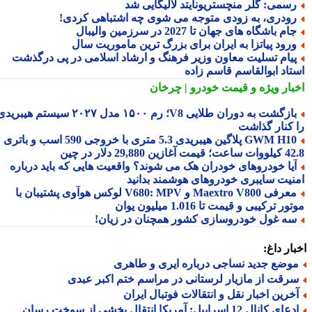
سمی: گلر منچستریونایتد لالیگایی شد
ودری، به زودی متوجه می شوی چه اشتباهی کردی!
ام باشگاه های جهان تا 2027 در سرزمین والیبال
رود پیاتزا به ایران برای بزرگ ترین ماموریت سال
یام تسلیت معاون وزیر فرهنگ و ارشاد اسلامی در پی درگذشت
تاد ابوالقاسم قاسم زاده
بار ویژه
و قیمت خودرو | چرخان
بازگشت به دوران طلایی V8؛ رم ۱۵۰۰ مدل ۲۰۲۷ سیستم هیبریدی
 کنار گذاشت
GWM H10 پلاگین هیبریدی 5.3 متری با خروجی 590 اسب و باتری
 آغازین 29,880 دلار در چین
یا خودروهای خودران هک می شوند؟ واقعیت هایی که باید درباره
نیت سایبری خودروهای هوشمند بدانید
معرفی Maextro V800 و V680: MPV لوکس هوآوی پشتیبان با
ر ترکیبی و قیمت تا 1.016 میلیون یوان
ه غول خودروسازی کشور همچنان در زیان!
ار داغ:
وضع جدید نساجی درباره ایری و طاهری
رقت از مازیار لرستانی در مراسم ختم اکبر عبدی
خرین اخبار نقل و انتقالات فوتبال ایران
ادعای کانال 12 اسراییل: آمریکا انتقال بخشی از سوخت رسان