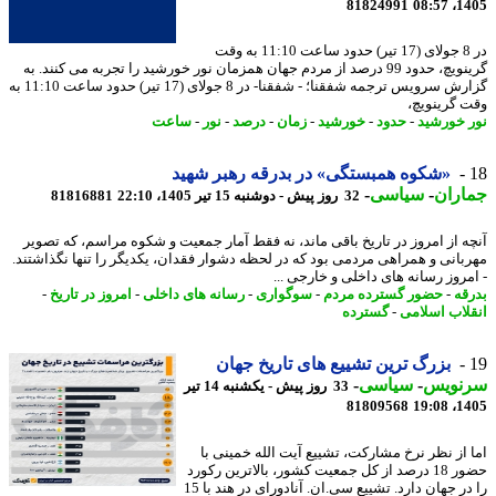
81824991
1405
در 8 جولای (17 تیر) حدود ساعت 11:10 به وقت
گرینویچ، حدود 99 درصد از مردم جهان همزمان نور خورشید را تجربه می کنند. به
گزارش سرویس ترجمه شفقنا؛ - شفقنا- در 8 جولای (17 تیر) حدود ساعت 11:10 به
 گرینویچ،
 خورشید
-
حدود
-
خورشید
-
زمان
-
درصد
-
نور
-
ساعت
«شکوه همبستگی» در بدرقه رهبر شهید
اران
-
سیاسی
-
32 روز پیش - دوشنبه 15 تیر 1405، 22:10
81816881
ه از امروز در تاریخ باقی ماند، نه فقط آمار جمعیت و شکوه مراسم، که تصویر
بانی و همراهی مردمی بود که در لحظه دشوار فقدان، یکدیگر را تنها نگذاشتند.
مروز رسانه های داخلی و خارجی ...
قه
-
حضور گسترده مردم
-
سوگواری
-
رسانه های داخلی
-
امروز در تاریخ
-
لاب اسلامی
-
گسترده
بزرگ ترین تشییع های تاریخ جهان
نویس
-
سیاسی
-
33 روز پیش - یکشنبه 14 تیر
81809568
1405
 از نظر نرخ مشارکت، تشییع آیت الله خمینی با
حضور 18 درصد از کل جمعیت کشور، بالاترین رکورد
را در جهان دارد. تشییع سی.ان. آنادورای در هند با 15