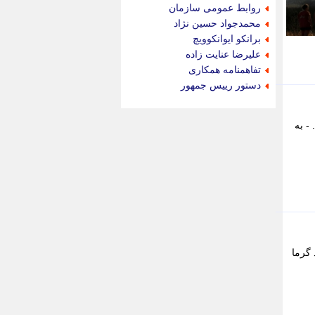
جام جم
روابط عمومی سازمان
جدید پرس
محمدجواد حسین نژاد
جماران
برانکو ایوانکوویچ
جوان ایرانی
علیرضا عنایت زاده
جهان مانا
تفاهمنامه همکاری
جهان نگر
دستور رییس جمهور
جهان نیوز
چطور
- به
چمپیونات
چمدون
چه خبر
حادثه 24
حرف تو
حوادث پلاس
حوزه نیوز
خبر آنلاین
خبر جنوب
 گرما
خبر سیاسی
خبر گردون
خبر ورزشی
خبرجو