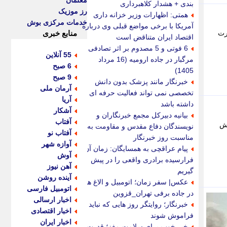
معلمان
بندی + هشدار کلاهبرداری
رز موزیک
همتی: اظهارات وزیر خزانه داری
خدمات مرکزی بوش
آمریکا با برخی مواضع قبلی وی درباره
رت
منابع خبری
اقتصاد ایران متناقض است
6 فوتی و 5 مصدوم بر اثر تصادفی
55 آنلاین
مرگبار در جاده ارومیه (16 مرداد
6 صبح
1405)
9 صبح
خبرنگار مانند پزشک بدون دانش
آرمان ملی
تخصصی نمی تواند فعالیت حرفه ای
آریا
داشته باشد
آشکار
بیانیه دبیرکل مجمع خبرنگاران و
آفتاب
رش
نویسندگان دفاع مقدس و مقاومت به
آفتاب نو
مناسبت روز خبرنگار
آوازه شهر
پیام عراقچی به همسایگان: زمان آن
آوش
فرارسیده برادری واقعی را در پیش
آهن نیوز
گیریم
آینده روشن
عکس| سفر زمان؛ اتومبیل و الاغ ها
اتومبیل فارسی
در جاده برفی تهران_قزوین
اخبار ارسالی
خبرنگار؛ روایتگر روز هایی که نباید
اخبار اقتصادی
فراموش شوند
اخبار ایران
خبر خوب برای سلامت مغز؛ قدرت