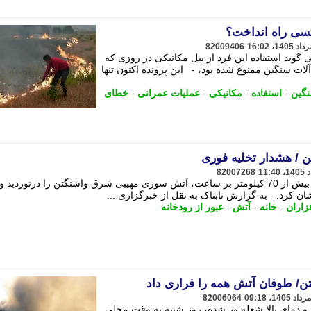
کسی راه انداخت؟
82009406
 گوید استفاده این فرد از بیل مکانیکی در روزی که
لات سنگین ممنوع شده بود، - این پرونده اکنون تنها
نگین
-
استفاده
-
مکانیکی
-
عملیات عمرانی
-
خطای
 / هشدار تخلیه فوری
82007268
در میان وزش بادهای سهمگین با سرعت بیش از 70 کیلومتر بر ساعت، آتش سوزی مهیبی شرق واشنگتن را درنوردید و
شان کرد. - به گزارش تابناک به نقل از خبرگزاری ...
زاران
-
خانه
-
آتش
-
عبور از رودخانه
ن/ طوفان آتش همه را فراری داد
82006064
و دمای بالا شعله ور شده، روز شنبه به وقت محلی