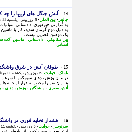
آتش جنگل های اروپا را چه 
14 -
-
-
جالبتر
بین الملل
5 روز پیش - یکشنبه 11 مرداد 1405، 16:02
به گزارش خبرفوری، دادستانی اسپانیا می
به دلیل موج گرمای شدید، کار با ماشین آ
یک موضوع قضایی نیست،
بیل مکانیکی
-
دادستانی
-
ماشین آلات س
انسانی
طوفان آتش در شرق واشنگتن
15 -
-
-
تابناک
حوادث
6 روز پیش - یکشنبه 11 مرداد 1405، 11:40
هزاران نفر را مجبور به فرار از خانه های
آتش سوزی
-
واشنگتن
-
وزش بادهای
-
ه
هشدار تخلیه فوری در واشنگت
16 -
-
-
سرنویس
حوادث
6 روز پیش - یکشنبه 11 مرداد 1405، 09:18
آتش سوزی مهیب که بر اثر بادهای شدید 