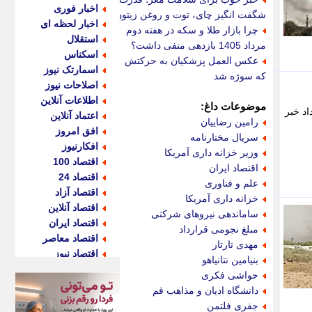
اخبار فوری
شگفت انگیز چای، توت و روغن زیتون
اخبار لحظه ای
چرا بازار طلا و سکه در هفته دوم
استقلال
مرداد 1405 بازدهی منفی داشت؟
اسکناس
عکس العمل پزشکیان به حرکتش
اسمارتک نیوز
که سوژه شد
اصلاحات نیوز
اطلاعات آنلاین
موضوعات داغ:
اد خبر
اعتماد آنلاین
رامین رضاییان
افق امروز
سریال مختارنامه
افکارنیوز
وزیر خزانه داری آمریکا
اقتصاد 100
اقتصاد ایران
اقتصاد 24
علم و فناوری
اقتصاد آزاد
خزانه داری آمریکا
اقتصاد آنلاین
ساماندهی نیروهای شرکتی
اقتصاد ایران
مبلغ نجومی قرارداد
اقتصاد معاصر
مهدی تارتار
اقتصاد نیوز
بنیامین نتانیاهو
اکو ایران
حواشی فکری
اکوفارس
دانشگاه ادیان و مذاهب قم
اکونگار
جفری فلتمن