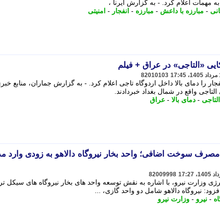
 مهمات اعلام کرد. - به گزارش ایرنا ،
نی
-
مبارزه با داعش
-
مبارزه
-
انفجار
-
امنیتی
کایی «التاجی» در عراق + فیلم
82010103
ار را دمای بالا داخل اردوگاه تاجی اعلام کرد. - به گزارش جماران، منابع خبری
 التاجی واقع در شمال بغداد خبردادند.
التاجی
-
دمای بالا
-
عراق
ن مصرف سوخت اضافی؛ واحد بخار نیروگاه دالاهو به زودی وارد مد
82009998
 وزارت نیرو، با اشاره به نقش توسعه واحد های بخار نیروگاه های سیکل تر
د: نیروگاه دالاهو شامل دو واحد گازی، ...
اه
-
نیرو
-
وزارت نیرو