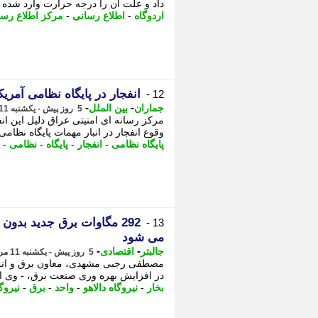
داد و علت آن را درجه حرارت وارد شده به
اردوگاه
-
اطلاع رسانی
-
مرکز اطلاع رسا
انفجار در پایگاه نظامی آمری
12 -
-
-
جماران
بین الملل
5 روز پیش - یکشنبه 11 مرداد 1405، 17:45
مرکز رسانه ای امنیتی عراق دلیل این انفج
وقوع انفجار در انبار مهمات پایگاه نظامی
پایگاه نظامی
-
انفجار
-
پایگاه
-
نظامی
-
292 مگاوات برق جدید بدو
13 -
می شود
-
-
جالبتر
اقتصادی
5 روز پیش - یکشنبه 11 مرداد 1405، 17:27
مصطفی رجبی مشهدی، معاون برق و انرژی
در افزایش بهره وری صنعت برق، - وی افزو
بخار
-
نیروگاه دالاهو
-
واحد
-
برق
-
نیروگ