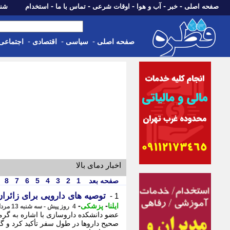
-
-
-
-
-
صفحه اصلی
خبر
آب و هوا
اوقات شرعی
تماس با ما
استخدام
شنبه، 17 مرداد 405
-
-
-
صفحه اصلی
سیاسی
اقتصادی
اجتماعی
اخبار دمای بالا
صفحه بعد
1
2
3
4
5
6
7
8
توصیه های دارویی برای زائران
1 -
-
-
ایلنا
پزشکی
4 روز پیش - سه شنبه 13 مرداد 1405، 11:12
عضو دانشکده داروسازی با اشاره به گرم
صحیح داروها در طول سفر تأکید کرد و گف