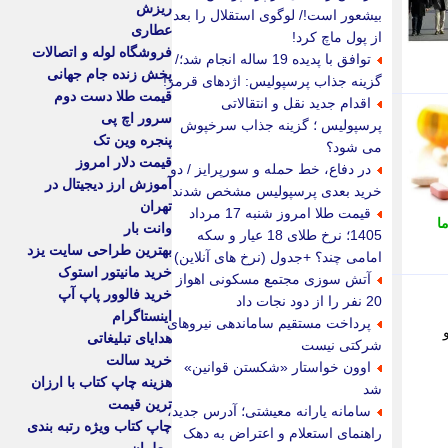
ریزش
بیشعور است!/ لوگوی استقلال را بعد
عطاری
از پول ماچ کرد!
فروشگاه لوله و اتصالات
توافق با پدیده 19 ساله انجام شد؛/
پخش زنده جام جهانی
گزینه جذاب پرسپولیس: اژدهای قرمز!
قیمت طلا دست دوم
اقدام جدید نقل و انتقالاتی
سرور اچ پی
پرسپولیس ؛ گزینه جذاب سرخپوش
پنجره وین تک
می شود؟
قیمت دلار امروز
در دفاع، خط حمله و سورپرایز / دو
آموزش ارز دیجیتال در
خرید بعدی پرسپولیس مشخص شدند
تهران
قیمت طلا امروز شنبه 17 مرداد
ا
وانت بار
1405؛ نرخ طلای 18 عیار و سکه
بهترین طراحی سایت یزد
امامی چند؟ +جدول (نرخ های آنلاین)
خرید مانیتور استوک
آتش سوزی مجتمع مسکونی اهواز
خرید فالوور پاپ آپ
20 نفر را از دود نجات داد
اینستاگرام
پرداخت مستقیم ساماندهی نیروهای
و
هدایای تبلیغاتی
شرکتی نیست
خرید سالت
اوون خواستار «شکستن قوانین»
هزینه چاپ کتاب با ارزان
شد
ترین قیمت
سامانه یارانه معیشتی؛ آدرس جدید،
چاپ کتاب ویژه رتبه بندی
راهنمای استعلام و اعتراض به دهک