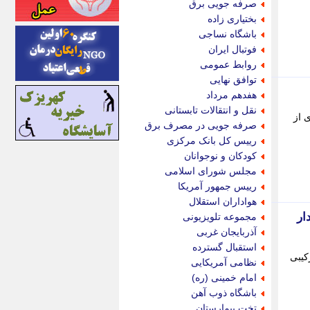
صرفه جویی برق
اینتیتر
بختیاری زاده
ایونا نیوز
باشگاه نساجی
بازتاب آنلاین
فوتبال ایران
باشگاه خبرنگاران
روابط عمومی
باغستان نیوز
توافق نهایی
بامبوک
هفدهم مرداد
ببین و بخون
نقل و انتقالات تابستانی
 از
بدینسان
صرفه جویی در مصرف برق
بنکر
رییس کل بانک مرکزی
بیت ران
کودکان و نوجوانان
پارس فوتبال
مجلس شورای اسلامی
پارسینه
رییس جمهور آمریکا
پارسینه پلاس
هواداران استقلال
پاز آنلاین
ار
مجموعه تلویزیونی
پاس گل
آذربایجان غربی
پانا
استقبال گسترده
پرتو نیوز
کیبی
نظامی آمریکایی
پرسون
امام خمینی (ره)
پنجره نیوز
باشگاه ذوب آهن
پویامگ
تخت بیمارستان