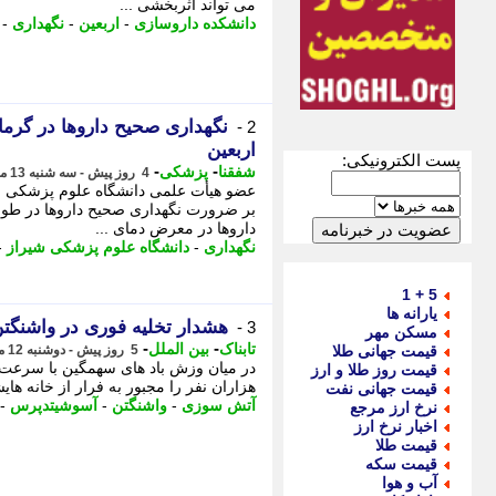
می تواند اثربخشی ...
دانشکده داروسازی
-
اربعین
-
نگهداری
-
نگهداری صحیح داروها در گرما
2 -
اربعین
پست الکترونیکی:
-
-
شفقنا
پزشکی
4 روز پیش - سه شنبه 13 مرداد 1405، 09:17
عضو هیأت علمی دانشگاه علوم پزشکی شیر
بر ضرورت نگهداری صحیح داروها در طول 
داروها در معرض دمای ...
نگهداری
-
دانشگاه علوم پزشکی شیراز
-
5 + 1
یارانه ها
هشدار تخلیه فوری در واشنگت
3 -
مسکن مهر
-
-
تابناک
بین الملل
قیمت جهانی طلا
5 روز پیش - دوشنبه 12 مرداد 1405، 12:35
قیمت روز طلا و ارز
هزاران نفر را مجبور به فرار از خانه ها
قیمت جهانی نفت
آتش سوزی
-
واشنگتن
-
آسوشیتدپرس
-
نرخ ارز مرجع
اخبار نرخ ارز
قیمت طلا
قیمت سکه
آب و هوا