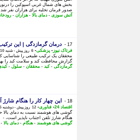
بخش های شمال غربی اسپوکین را درنور
صدور فرمان تخلیه برای هزاران نفر شد.
آتش سوزی
-
دمای بالا
-
هزاران
-
رودخان
درمان گرمازدگی | این ترکیب
17 -
-
-
فرتاک نیوز
پزشکی
6 روز پیش - شنبه 10 مرداد 1405، 20:55
محققان یک ترکیب طبیعی را شناسایی کرد
گزارش محافظت کند و سلامت کبد را بهب
گرمازدگی
-
کبد
-
محققان
-
سلول
-
کبدی
این چهار کار را هنگام شارژ آ
18 -
-
-
اقتصاد 24
فناوری
12 روز پیش - دوشنبه 5 مرداد 1405، 08:27
گوشی های هوشمند نسبت به دمای بالا حسا
هنگام شارژ تلفن اجتناب ناپذیر است، -
گوشی های هوشمند
-
هنگام
-
دمای بالا
-