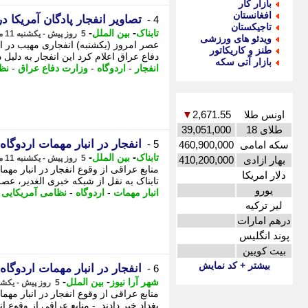
بازار کار
افغانستان
تصاویر انفجار پادگان آمریکا د
4 -
تاجیکستان
-
-
تابناک
بین الملل
5 روز پیش - یکشنبه 11 مرداد 1405، 22:15
ویدئو های ورزشی
عصر امروز (یکشنبه) انفجاری مهیب در ان
طنز و کاریکاتور
دفاع عراق اعلام کرد این انفجار به دلیل د
بازار آتی سکه
انفجار
-
اردوگاه
-
وزارت دفاع عراق
-
نظ
اونس طلا
2,671.55
▼
طلای 18
39,051,000
انفجار در انبار مهمات اردوگاه
5 -
سکه امامی
460,900,000
-
-
تابناک
بین الملل
5 روز پیش - یکشنبه 11 مرداد 1405، 18:50
بهار ازادی
410,200,000
منابع عراقی از وقوع انفجار در انبار مه
دلار امریکا
تابناک به نقل از شبکه خبری الغدیر، عصر
یورو
انبار مهمات
-
اردوگاه
-
نظامی آمریکایی
-
لیر ترکیه
درهم امارات
پوند انگلیس
بیت کویین
بیشتر + کد نمایش
انفجار در انبار مهمات اردوگاه التاجی د
6 -
-
-
شهر آرا نیوز
بین الملل
5 روز پیش - یکشنبه 11 مرداد 1405، 18:22
منابع عراقی از وقوع انفجار در انبار مه
بغداد خبر دادند. - منابع عراقی از وقوع ا