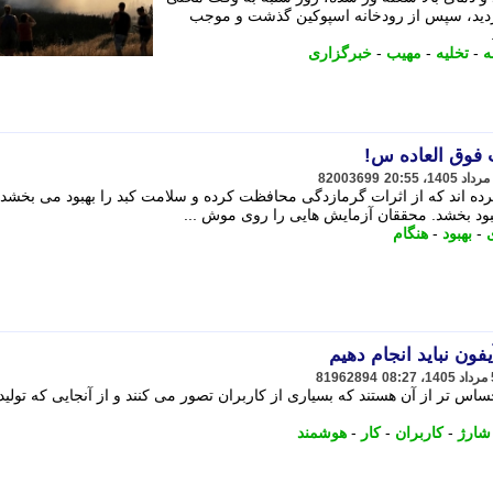
دید، سپس از رودخانه اسپوکین گذشت و موجب
ه
-
تخلیه
-
مهیب
-
خبرگزاری
 فوق العاده س!
82003699
ه اند که از اثرات گرمازدگی محافظت کرده و سلامت کبد را بهبود می بخشد. 
ود بخشد. محققان آزمایش هایی را روی موش ...
-
بهبود
-
هنگام
یفون نباید انجام دهیم
81962894
س تر از آن هستند که بسیاری از کاربران تصور می کنند و از آنجایی که تولید
شارژ
-
کاربران
-
کار
-
هوشمند