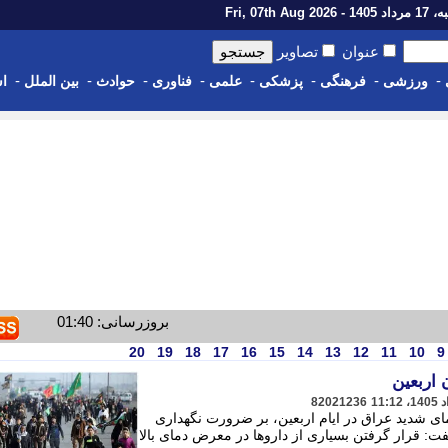
1 - Fri, 07th Aug 2026
عنوان
تصاویر
-
-
-
-
-
-
-
-
ورزشی
فرهنگی
پزشکی
علمی
فناوری
حوادث
بین الملل
اس
بروزرسانی: 01:40
20
19
18
17
16
15
14
13
12
11
10
9
 اربعین
82021236
ای شدید عراق در ایام اربعین، بر ضرورت نگهداری
ت: قرار گرفتن بسیاری از داروها در معرض دمای بالا