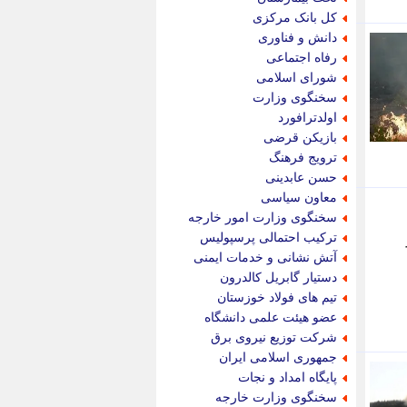
پویه آنلاین
کل بانک مرکزی
پیام نفت
دانش و فناوری
تابناک
رفاه اجتماعی
تازه نیوز
شورای اسلامی
تبیان
سخنگوی وزارت
تجارت نیوز
اولدترافورد
تحریریه
بازیکن قرضی
ترابر نیوز
ترویج فرهنگ
ترفندباز
حسن عابدینی
تریبون اقتصاد
معاون سیاسی
تسنیم نیوز
سخنگوی وزارت امور خارجه
تک ناک
ترکیب احتمالی پرسپولیس
تکراتو
آتش نشانی و خدمات ایمنی
توریسم آنلاین
دستیار گابریل کالدرون
تولید نیوز
تیم های فولاد خوزستان
تیتر فوری
عضو هیئت علمی دانشگاه
تیکنا
شرکت توزیع نیروی برق
جاب ویژن
جمهوری اسلامی ایران
جار نیوز
پایگاه امداد و نجات
جالبتر
سخنگوی وزارت خارجه