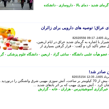
گرمای شدید
-
دمای بالا
-
داروسازی
-
دانشکده
ی عراق؛ توصیه های دارویی برای زائران
82020556
از با اشاره به گرمای شدید عراق در ایام اربعین،
سفر تأکید کرد و گفت: - قرار گرفتن بسیاری از
عضو هیأت علمی دانشگاه
-
سانتی گراد
-
اربعین
-
دانشگاه علوم پزشکی
-
گرم
ن صادر شد!
82015154
در میان وزش باد های سهمگین با سرعت بیش از 70 کیلومتر بر ساعت، آتش سوزی مهیبی شرق واشنگتن را درنوردید 
یشان کرد. - آتش سوزی مهیب که بر اثر بادهای شدید ...
خبرگزاری آسوشیتدپرس
-
هزاران
-
خانه
-
گزارش