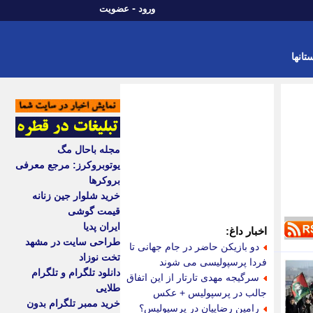
-
ورود
عضویت
تانها
مجله باحال مگ
یوتوبروکرز: مرجع معرفی
بروکرها
خرید شلوار جین زنانه
قیمت گوشی
ایران پدیا
اخبار داغ:
طراحی سایت در مشهد
دو بازیکن حاضر در جام جهانی تا
تخت نوزاد
فردا پرسپولیسی می شوند
دانلود تلگرام و تلگرام
سرگیجه مهدی تارتار از این اتفاق
طلایی
جالب در پرسپولیس + عکس
خرید ممبر تلگرام بدون
رامین رضاییان در پرسپولیس؟