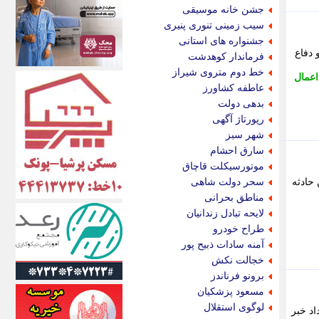
اکونیوز
جشن خانه موسیقی
الف
سیب زمینی تنوری پنیری
انتشار آنلاین
جشنواره های استانی
اندیشه قرن
 دفاع
فرماندار کوهدشت
اندیشه معاصر
خط دوم متروی شیراز
اعمال
اندیشه ها
عاطفه کشاورز
انرژی پرس
بدهی دولت
ای استخدام
رپورتاژ آگهی
ایتنا
شهر سبز
ایراف
سارق احشام
ایران آرت
موتورسیکلت قاچاق
ایران آنلاین
 حادثه
سحر دولت شاهی
ایران زندگی
مناطق بحرانی
ایران فوری
لایحه تبادل زندانیان
ایرانی روز
طراح خودرو
ایرانیتال
آمنه سادات ذبیح پور
ایرنا
خجالت نکش
ایسکانیوز
برونو فرناندز
ایسنا
مسعود پزشکیان
ایکنا
لوگوی استقلال
اد خبر
ایلنا