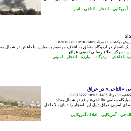
آمریکایی
-
انفجار
-
التاجی
-
انبار
اد
82010276
یک انفجار در اردوگاه متعلق به ائتلاف موسوم به مبارزه با داعش در شمال بغد
س ، مرکز اطلاع رسانی امنیتی عراق ...
زه با داعش
-
اردوگاه
-
مبارزه
-
انفجار
-
امنیتی
ایی «التاجی» در عراق
82010227
ت پایگاه نظامی «التاجی» واقع در شمال بغداد
 ای امنیتی عراق دلیل این انفجار را دمای بالا داخل
التاجی
-
آمریکایی
-
ائتلاف آمریکایی