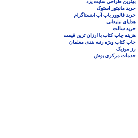
رین طراحی سایت یزد
د مانیتور استوک
د فالوور پاپ آپ اینستاگرام
یای تبلیغاتی
ید سالت
نه چاپ کتاب با ارزان ترین قیمت
 کتاب ویژه رتبه بندی معلمان
موزیک
مات مرکزی بوش