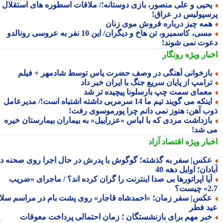
حیی و علی منصور، بازی دوستانه؛/ ملاقات اسطوره های استقلال و
سپولیس در عراق!
مه چیز درباره فروش موی زنان
مسی، کاسمیرو، تن هاخ و دیگران/ این 10 نفر به عروسی رونالدو
وت نمی شوند!
بار ویژه
رونگار
ازخوانی آهنگی در وصف حضرت یاس توسط شادمهر + فیلم
رامپ از پایان سریع جنگ با ایران خبر داد
عمای سمت چپ بارسلونا پیچیده تر شد
اینکه می گویند تیم ما 14 سرمربی داشته اشتباه است!/ مدیرعامل
ب آهن: هنوز نمی دانم چرا پورموسوی رفت!
ازداشت مردی که با لباس «عزراییل» به بیماران بیمارستان خیره
 شد!
بار ویژه
اقتصاد آزاد
کس| سفر به گذشته؛ گوگوش با پدرش در حال اجرا روی صحنه در
دان؛ اوایل دهه 40
یا اپراتورها بی صدا اینترنت را گران کرده اند؟ / ماجرای «ضریب
ست؟
کس| سفر زمان؛ «احمدشاه قاجار» روی پشت بام در مراسم سلام
د فطر
بر مهم برای بازنشستگان ؛ زمان احتمالی پرداخت معوقات