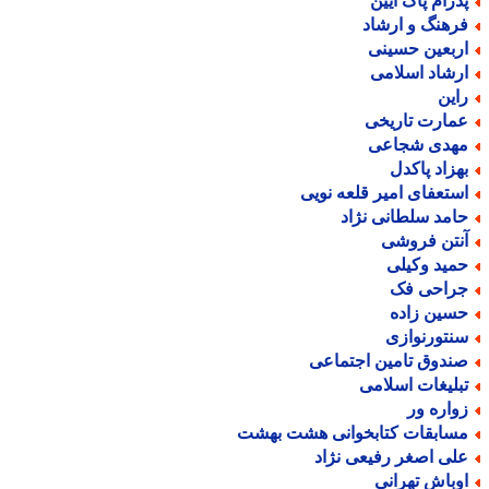
درام پاک آیین
رهنگ و ارشاد
ربعین حسینی
رشاد اسلامی
این
مارت تاریخی
هدی شجاعی
هزاد پاکدل
ستعفای امیر قلعه نویی
امد سلطانی نژاد
نتن فروشی
مید وکیلی
راحی فک
سین زاده
نتورنوازی
ندوق تامین اجتماعی
بلیغات اسلامی
واره ور
سابقات کتابخوانی هشت بهشت
لی اصغر رفیعی نژاد
وباش تهرانی