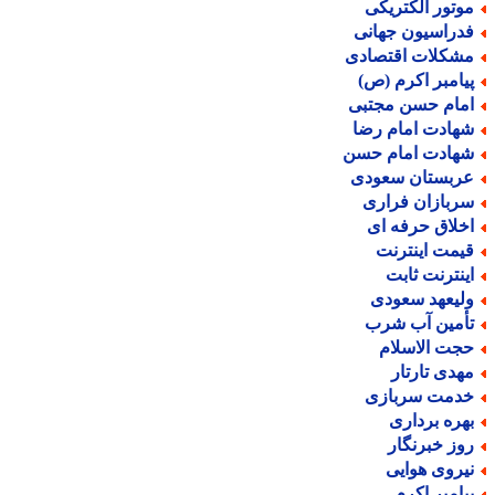
وتور الکتریکی
دراسیون جهانی
شکلات اقتصادی
یامبر اکرم (ص)
مام حسن مجتبی
هادت امام رضا
هادت امام حسن
ربستان سعودی
ربازان فراری
خلاق حرفه ای
یمت اینترنت
ینترنت ثابت
لیعهد سعودی
أمین آب شرب
جت الاسلام
هدی تارتار
دمت سربازی
هره برداری
وز خبرنگار
یروی هوایی
یامبر اکرم