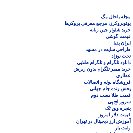
ه باحال مگ
وبروکرز: مرجع معرفی بروکرها
د شلوار جین زنانه
مت گوشی
ان پدیا
احی سایت در مشهد
 نوزاد
لود تلگرام و تلگرام طلایی
د ممبر تلگرام بدون ریزش
اری
شگاه لوله و اتصالات
 زنده جام جهانی
مت طلا دست دوم
ر اچ پی
ره وین تک
ت دلار امروز
زش ارز دیجیتال در تهران
ت بار