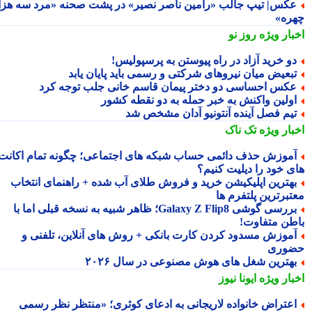
کس| تیپ جالب «رامین ناصر نصیر» در پشت صحنه «مرد سه هزار
ره»
بار ویژه
روز نو
و خرید آزاد در راه پیوستن به پرسپولیس!
بعیض میان نیروهای شرکتی و رسمی باید پایان یابد
کس احساسی دو دختر پیمان قاسم خانی جلب توجه کرد
ولین واکنش به خبر حمله به دو نقطه کشور
یم فصل آینده آنتونیو آدان مشخص شد
بار ویژه
تک ناک
موزش حذف دائمی حساب شبکه های اجتماعی؛ چگونه تمام اکانت
ی خود را دیلیت کنیم؟
هترین اپلیکیشن خرید و فروش طلای آب شده + راهنمای انتخاب
تبرترین پلتفرم ها
بررسی گوشی Galaxy Z Flip8؛ ظاهر شبیه به نسخه قبلی اما با
طن متفاوت!
موزش مسدود کردن کارت بانکی + روش های آنلاین، تلفنی و
وری
هترین شغل های هوش مصنوعی در سال ۲۰۲۶
بار ویژه
ایونا نیوز
عتراض خانواده لاریجانی به ادعای کوثری؛ «منتظر نظر رسمی