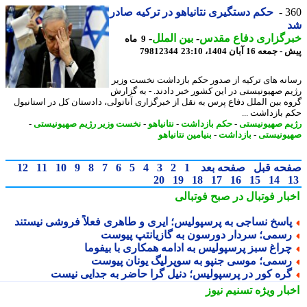
3
حکم دستگیری نتانیاهو در ترکیه صادر
رگزاری دفاع مقدس
-
بین الملل
-
9 ماه
عه 16 آبان 1404، 23:10
79812344
نه های ترکیه از صدور حکم بازداشت نخست وزیر
م صهیونیستی در این کشور خبر دادند. - به گزارش
ه بین الملل دفاع پرس به نقل از خبرگزاری آناتولی، دادستان کل در استانبول
 بازداشت ...
م صهیونیستی
-
حکم بازداشت
-
نتانیاهو
-
نخست وزیر رژیم صهیونیستی
-
ونیستی
-
بازداشت
-
بنیامین نتانیاهو
حه قبل
صفحه بعد
1
2
3
4
5
6
7
8
9
10
11
12
20
19
18
17
16
15
14
بار فوتبال در صبح فوتبالی
اسخ نساجی به پرسپولیس؛ ایری و طاهری فعلاً فروشی نیستند
سمی؛ سردار دورسون به گازیانتپ پیوست
راغ سبز پرسپولیس به ادامه همکاری با بیفوما
سمی؛ موسی جنپو به سوپرلیگ یونان پیوست
ره کور در پرسپولیس؛ دنیل گرا حاضر به جدایی نیست
بار ویژه
تسنیم نیوز