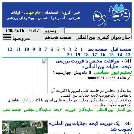
-
-
-
-
خبر
کرونا
استخدام
جام جهانی
اوقات
-
-
-
شرعی
آب و هوا
تماس
ویدئوهای ورزشی
17:47 | 1405/5/16
ار دیوان کیفری بین المللی - صفحه هجدهم
سرویسها
حه قبل
صفحه بعد
1
2
3
4
5
6
7
8
9
10
11
12
20
19
18
17
16
15
14
3
موافقت مجلس با فوریت بررسی
حه «جنایات بین المللی»
یم نیوز
-
سیاسی
-
8 ماه پیش - چهارشنبه 5
11
80005051
یندگان مجلس در جلسه علنی امروز با اکثریت آرا
تقاضای یک فوریت لایحه جنایات بین المللی
فقت کردند. - نمایندگان مجلس در جلسه علنی امروز با اکثریت آرا با تقاضای
فوریت لایحه جنایات ...
 الملل
-
بین المللی
-
نمایندگان
-
فوریت
-
لایحه
-
نمایندگان مجلس
-
جلسه علنی
3
یک فوریت لایحه «جنایات بین المللی»
ویب شد