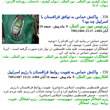
ان کیفری بین المللی
-
بین المللی
-
دیوان کیفری
-
دادستان
-
روزنامه گاردین
-
ان
-
ادعا
3
واکنش حماس به توافق قزاقستان با
اییل چه بود؟
نویس نیوز
-
بین الملل
-
9 ماه پیش - جمعه 16
23:37
79812484
ش حماس در بیانیه ای، این اقدام را «توجیه
یات نسل کشی» توصیف کرد که توسط
الگران صهیونیست علیه ملت فلسطین در نوار غزه صورت گرفته است. - ایرنا
ت: جنبش حماس در بیانیه ای، این ...
الگران صهیونیست
-
دیوان کیفری بین المللی
-
صهیونیست
-
بین المللی
-
ملت
طین
-
اشغالگران
-
جنبش حماس
3
واکنش حماس به تقویت روابط قزاقستان با رژیم اسراییل
ارنیوز
-
بین الملل
-
9 ماه پیش - جمعه 16 آبان 1404، 23:22
79812407
ش فلسطینی مقاومت اسلامی (حماس)، تقویت روابط قزاقستان با رژیم
الگر صهیونیستی را محکوم کرد و آن را توجیه جنایات این رژیم علیه مردم غزه
ست. - جنبش فلسطینی مقاومت اسلامی (حماس)، ...
م اشغالگر صهیونیستی
-
صهیونیست
-
صهیونیستی
-
رژیم اشغالگر
-
تقویت
بط
-
رژیم
-
اشغالگر