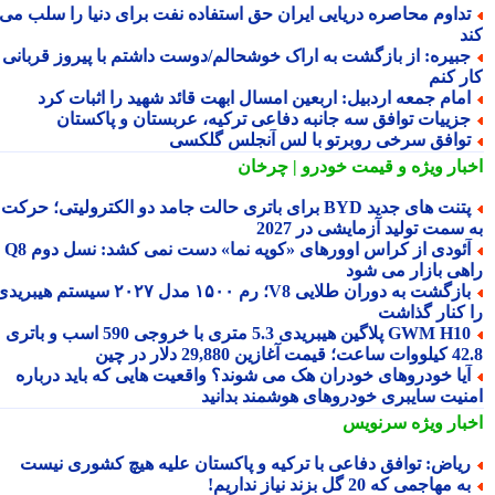
داوم محاصره دریایی ایران حق استفاده نفت برای دنیا را سلب می
د
بیره: از بازگشت به اراک خوشحالم/دوست داشتم با پیروز قربانی
ر کنم
مام جمعه اردبیل: اربعین امسال ابهت قائد شهید را اثبات کرد
زییات توافق سه جانبه دفاعی ترکیه، عربستان و پاکستان
وافق سرخی روبرتو با لس آنجلس گلکسی
بار ویژه
و قیمت خودرو | چرخان
پتنت های جدید BYD برای باتری حالت جامد دو الکترولیتی؛ حرکت
سمت تولید آزمایشی در 2027
آئودی از کراس اوورهای «کوپه نما» دست نمی کشد: نسل دوم Q8
هی بازار می شود
بازگشت به دوران طلایی V8؛ رم ۱۵۰۰ مدل ۲۰۲۷ سیستم هیبریدی
 کنار گذاشت
GWM H10 پلاگین هیبریدی 5.3 متری با خروجی 590 اسب و باتری
 آغازین 29,880 دلار در چین
یا خودروهای خودران هک می شوند؟ واقعیت هایی که باید درباره
نیت سایبری خودروهای هوشمند بدانید
بار ویژه
سرنویس
یاض: توافق دفاعی با ترکیه و پاکستان علیه هیچ کشوری نیست
ه مهاجمی که 20 گل بزند نیاز نداریم!