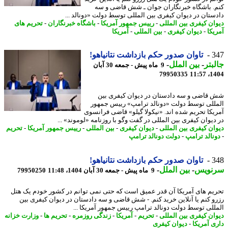
. باشگاه خبرنگاران جوان ـ شش قاضی و سه
ستان در دیوان کیفری بین المللی توسط دولت «دونالد ...
ان کیفری بین المللی
-
رییس جمهور آمریکا
-
باشگاه خبرنگاران
-
تحریم های
یکا
-
دیوان کیفری
-
بین المللی
-
آمریکا
3
تاوان صدور حکم بازداشت نتانیاهو!
بتر
-
بین الملل
-
9 ماه پیش - جمعه 30 آبان
79950335
1404
قاضی و سه دادستان در دیوان کیفری بین
للی توسط دولت «دونالد ترامپ» رییس جمهور
یکا تحریم شده اند. «نیکولا گیلو» قاضی فرانسوی
دیوان کیفری بین المللی در گفت وگو با روزنامه «لوموند» ...
ان کیفری بین المللی
-
دیوان کیفری
-
بین المللی
-
رییس جمهور آمریکا
-
تحریم
نالد ترامپ
-
دولت دونالد ترامپ
3
تاوان صدور حکم بازداشت نتانیاهو!
نویس
-
بین الملل
-
9 ماه پیش - جمعه 30 آبان 1404، 11:48
79950250
یم های آمریکا آن قدر عمیق است که حتی نمی توانم در کشور خودم یک هتل
و کنم یا آنلاین خرید کنم. - شش قاضی و سه دادستان در دیوان کیفری بین
للی توسط دولت دونالد ترامپ رییس جمهور آمریکا ...
ان کیفری بین المللی
-
تحریم
-
آمریکا
-
زندگی روزمره
-
تحریم ها
-
وزارت خزانه
ی آمریکا
-
دیوان کیفری