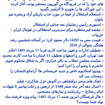
 خود را که در فرودگاه بن گوریون مستقر بودند، آغاز کرده
ین خوراکی ها را بخورید تا آلزایمر نگیرید
ستعلام استقلال از فیفا در مورد جذب بازیکن آزاد و پنجره تیم
وان
ستوری رامین رضاییان بعد جدایی از استقلال
قصد غیرمنتظره برای سرمربی استقلالی در فوتبال ایران +
ییات
قیمت مس به 14201 دلار صعود کرد؛ در آستانه ششمین رشد
گی متوالی از 2020
تعطیلی ادارات و تغییر ساعت کاری فردا 17 مرداد 1405 اعلام
هران، البرز و اصفهان تعطیل، 13 استان با ساعت کاری محدود
ماینده مجلس خطاب به باقر خرازی: اگر به شلاق محکوم شوی
رم با وضو آن را اجرا کنم!
یدیو| استادیوم خاص و جدید عربستانی ها؛ آرامکو تابستان را
ستان می کند
شک های سحر دولتشاهی در آغوش غزل شاکری+ فیلم
اعمال دهه آخر ماه صفر 1448؛ از اربعین و رحلت پیامبر تا شهادت
م رضا(ع) + زیارتنامه و نمازهای مستحبی
فال فرشتگان امروز شنبه 17 مرداد 1405 | پیام ویژه فرشته ماه
لد شما چیست؟