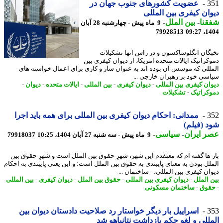
3
عضویت کشورهای جنوب جهان در
ان کیفری بین المللی
نا
-
بین الملل
-
9 ماه پیش - چهارشنبه 28 آبان
79928513
1404
گان انگلوساکسون و در راس آنها تشکیلات
کراتیک ایالات متحده آمریکا، از دیوان کیفری بین
للی که موسس آن بوده اند به عنوان ساز و کاری برای اعمال خواسته های
سی خود بر رهبران خارجی ...
ان کیفری بین المللی
-
دیوان کیفری
-
بین المللی
-
ایالات متحده
-
دیوان
-
کراتیک
-
تشکیلات
3
ممدانی: احکام دیوان کیفری بین المللی برای همه باید اجرا
 (فیلم)
 ایران
-
سیاسی
-
9 ماه پیش - سه شنبه 27 آبان 1404، 10:25
79918037
 ها گفته ام که معتقدم این شهر، شهرِ حقوق بین الملل است و شهرِ حقوق بین
لل بودن به معنای پایبندی به حقوق بین الملل است؛ و این یعنی پایبندی به احکام
ان کیفری بین المللی، - ساختمان ...
 الملل
-
دیوان کیفری بین المللی
-
حقوق بین الملل
-
دیوان کیفری
-
بین المللی
وق
-
ساختمان مسکونی
3
اسراییل بار دیگر خواستار رد صلاحیت دادستان دیوان بین
للی و لغو حکم بازداشت نتانیاهو شد