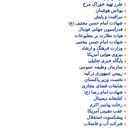
رز تهیه خوراک مرغ
وناس هوفمان
راقبت و پایش
هادت امام حسن مجتبی (ع)
دراسیون جهانی فوتبال
یات نظارت بر مطبوعات
هادت امام حسن مجتبی
زارت فرهنگ و ارشاد
یروی هوایی آمریکا
ایگاه خبری تحلیلی
ازمان وظیفه عمومی
ییس جمهوری ترکیه
خست وزیر پاکستان
ایعات فضای مجازی
هادت امام رضا (ع)
تابخانه دیجیتال
حلت پیامبر اکرم
قب نشینی آمریکا
یشکسوت استقلال
رکت آب و فاضلاب