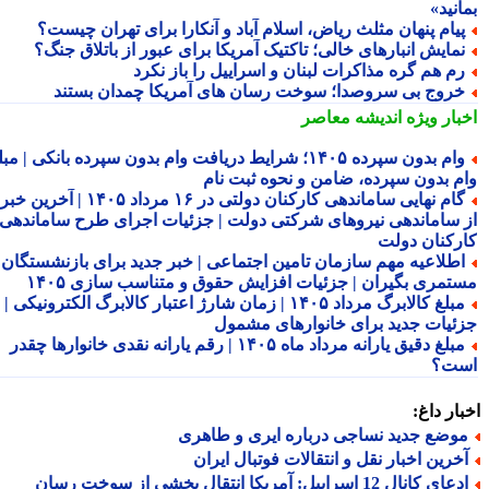
نید»
یام پنهان مثلث ریاض، اسلام آباد و آنکارا برای تهران چیست؟
مایش انبارهای خالی؛ تاکتیک آمریکا برای عبور از باتلاق جنگ؟
م هم گره مذاکرات لبنان و اسراییل را باز نکرد
روج بی سروصدا؛ سوخت رسان های آمریکا چمدان بستند
بار ویژه
اندیشه معاصر
وام بدون سپرده ۱۴۰۵؛ شرایط دریافت وام بدون سپرده بانکی | مبلغ
م بدون سپرده، ضامن و نحوه ثبت نام
گام نهایی ساماندهی کارکنان دولتی در ۱۶ مرداد ۱۴۰۵ | آخرین خبر
 ساماندهی نیروهای شرکتی دولت | جزئیات اجرای طرح ساماندهی
رکنان دولت
طلاعیه مهم سازمان تامین اجتماعی | خبر جدید برای بازنشستگان و
تمری بگیران | جزئیات افزایش حقوق و متناسب سازی ۱۴۰۵
مبلغ کالابرگ مرداد ۱۴۰۵ | زمان شارژ اعتبار کالابرگ الکترونیکی |
ئیات جدید برای خانوارهای مشمول
مبلغ دقیق یارانه مرداد ماه ۱۴۰۵ | رقم یارانه نقدی خانوارها چقدر
ت؟
ار داغ:
وضع جدید نساجی درباره ایری و طاهری
خرین اخبار نقل و انتقالات فوتبال ایران
ادعای کانال 12 اسراییل: آمریکا انتقال بخشی از سوخت رسان