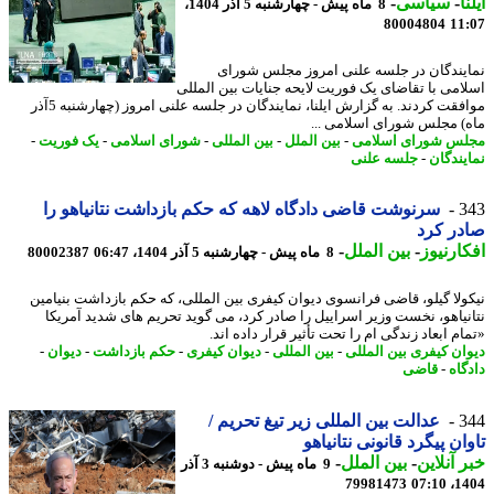
ا
-
سیاسی
-
8 ماه پیش - چهارشنبه 5 آذر 1404،
80004804
11
یندگان در جلسه علنی امروز مجلس شورای
امی با تقاضای یک فوریت لایحه جنایات بین المللی
موافقت کردند. به گزارش ایلنا، نمایندگان در جلسه علنی امروز (چهارشنبه 5آذر
) مجلس شورای اسلامی ...
س شورای اسلامی
-
بین الملل
-
بین المللی
-
شورای اسلامی
-
یک فوریت
-
یندگان
-
جلسه علنی
3
سرنوشت قاضی دادگاه لاهه که حکم بازداشت نتانیاهو را
ر کرد
ارنیوز
-
بین الملل
-
8 ماه پیش - چهارشنبه 5 آذر 1404، 06:47
80002387
ولا گیلو، قاضی فرانسوی دیوان کیفری بین المللی، که حکم بازداشت بنیامین
نیاهو، نخست وزیر اسراییل را صادر کرد، می گوید تحریم های شدید آمریکا
م ابعاد زندگی ام را تحت تأثیر قرار داده اند.
ان کیفری بین المللی
-
بین المللی
-
دیوان کیفری
-
حکم بازداشت
-
دیوان
-
گاه
-
قاضی
3
عدالت بین المللی زیر تیغ تحریم /
ان پیگرد قانونی نتانیاهو
 آنلاین
-
بین الملل
-
9 ماه پیش - دوشنبه 3 آذر
79981473
1404