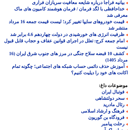
یانیه فراجا درباره شایعه معافیت سربازان فراری
داحافظی با لگد فرمان / فرمان هوشمند کامیون های ماک
رفی شد
قیمت خودروهای سایپا تغییر کرد؛ لیست قیمت جمعه 16 مرداد
تشر شد
رفیت انرژی های خورشیدی در دولت چهاردهم 4.6 برابر شد
مام جمعه کرج: تعلل در اجرای قوانین عفاف و حجاب قابل قبول
ست
کشف 10 قبضه سلاح جنگی در مرز های جنوب شرق ایران (16
 1405)
موزش حذف دائمی حساب شبکه های اجتماعی؛ چگونه تمام
نت های خود را دیلیت کنیم؟
ضوعات داغ:
وتبال ایران
حر دولتشاهی
ئال مادرید
رهنگ و ارشاد اسلامی
رودگاه بن گوریون
حلت پیامبر