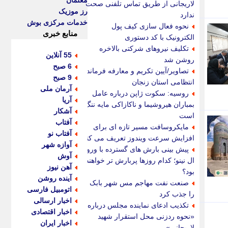
معلمان
لاریجانی از طریق تماس تلفنی صحت
رز موزیک
ندارد
خدمات مرکزی بوش
نحوه فعال سازی کیف پول
منابع خبری
الکترونیک با کد دستوری
تکلیف نیروهای شرکتی بالاخره
55 آنلاین
روشن شد
6 صبح
تصاویر/آیین تکریم و معارفه فرمانده
9 صبح
انتظامی استان زنجان
آرمان ملی
روسیه: سکوت ژاپن درباره عامل
آریا
بمباران هیروشیما و ناکازاکی مایه ننگ
آشکار
است
آفتاب
مایکروسافت مسیر تازه ای برای
آفتاب نو
افزایش سرعت ویندوز تعریف می کند
آوازه شهر
پیش بینی بارش های گسترده با ورود
آوش
ال نینو؛ کدام روزها پربارش تر خواهند
آهن نیوز
بود؟
آینده روشن
صنعت نفت مهاجم مس شهر بابک
اتومبیل فارسی
را جذب کرد
اخبار ارسالی
تکذیب ادعای نماینده مجلس درباره
اخبار اقتصادی
«نحوه ردزنی محل استقرار شهید
اخبار ایران
لاریجانی»