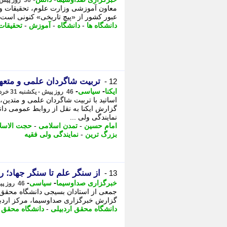
36 روز پیش - چهارشنبه 10 تیر 1405، 12:15
معاون آموزشی وزارت علوم، تحقیقات و 
عبور کشور از «پیچ تاریخی» کنونی است. 
دانشگاه ها
-
دانشگاه
-
آموزش
-
تحقیقات
تربیت شاگردان علمی و متعه
12 -
-
-
ایکنا
سیاسی
46 روز پیش - یکشنبه 31 خرداد 1405، 22:17
اساتید با تربیت شاگردان علمی و متدین، 
گزارش ایکنا به نقل از روابط عمومی د
نمایندگی ولی ...
امام حسین
-
تمدن اسلامی
-
حجت الاسلا
بزرگ ترین
-
نمایندگی ولی فقیه
از سنگر علم تا سنگر جهاد؛ را
13 -
-
-
خبرگزاری صداوسیما
سیاسی
46 روز پیش - یکشنبه 31 خرداد 1405، 21:30
جمعی از استادان بسیجی دانشگاه محقق ار
گزارش خبرگزاری صداوسیما، مرکز اردبی
دانشگاه محقق اردبیلی
-
دانشگاه محقق
-