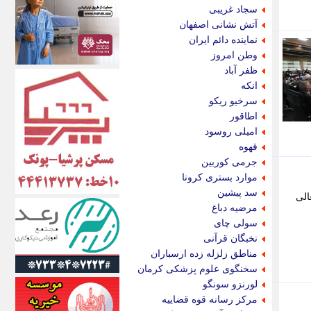
اکونیوز
سجاد غریبی
الف
آتش نشانی اصفهان
انتشار آنلاین
نماینده دائم ایران
اندیشه قرن
وطن امروز
اندیشه معاصر
ظفر آباد
اندیشه ها
انکه
انرژی پرس
سرخیو ریکو
ای استخدام
اطاقور
ایتنا
امیلی روسود
ایراف
قهوه
ایران آرت
جرمی کوربین
ایران آنلاین
موارد بستری کرونا
ایران زندگی
سد پیشین
الی
ایران فوری
مرضیه دباغ
ایرانی روز
سولی چای
ایرانیتال
نخبگان قرآنی
ایرنا
مناطق زلزله زده ارسباران
ایسکانیوز
سخنگوی علوم پزشکی کرمان
ایسنا
لورنزو سونگو
ایکنا
مرکز رسانه قوه قضاییه
ایلنا