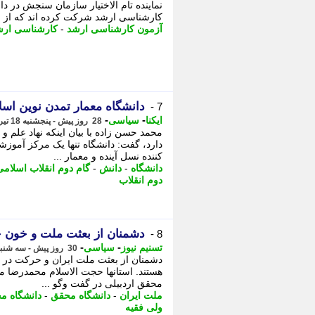
کارشناسی ارشد شرکت کرده اند که از این تعداد پنج هزار و 2
آزمون کارشناسی ارشد
-
کارشناسی ارش
دانشگاه معمار تمدن نوین اسل
7 -
-
-
ایکنا
سیاسی
28 روز پیش - پنجشنبه 18 تیر 1405، 12:42
محمد حسن زاده با بیان اینکه نهاد علم 
دارد، گفت: دانشگاه تنها یک مرکز آموز
کننده نسل آینده و معمار ...
دانشگاه
-
دانش
-
گام دوم انقلاب اسلامی
دوم انقلاب
دشمنان از بعثت ملت و خون 
8 -
-
-
تسنیم نیوز
سیاسی
30 روز پیش - سه شنبه 16 تیر 1405، 10:35
دشمنان از بعثت ملت ایران و حرکت در
هستند. استانها حجت الاسلام محمدرضا مص
محقق اردبیلی در گفت وگو ...
ملت ایران
-
دانشگاه محقق
-
دانشگاه مح
ولی فقیه