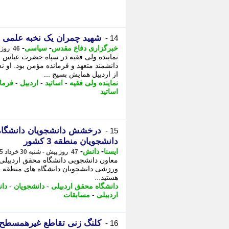
شهید چمران یک نخبه علمی و
14 -
-
-
خبرگزاری دفاع مقدس
سیاسی
46 روز پیش - یکشنبه 31 خرداد 1405، 19:00
نماینده ولی فقیه در سپاه حضرت عباس (ع
دانشمند متعهد و فرمانده مؤمن بود. او ن
از اردبیل همایش بسیج ...
نماینده ولی فقیه
-
اساتید
-
اردبیل
-
فرمان
اساتید
درخشش دانشجویان دانشگاه 
15 -
دانشجویان منطقه 3 کشور
-
-
ایسنا
دانش
47 روز پیش - شنبه 30 خرداد 1405، 13:30
معاون دانشجویی دانشگاه محقق اردبیلی
ﻫﺴﺘﯿﺪ...
دانشگاه محقق اردبیلی
-
دانشجویان
-
دان
اردبیلی
-
مسابقات
16 -