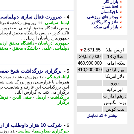
بازار کار
افغانستان
تاجیکستان
ضرورت فعال سازی دیپلماسی ع
ویدئو های ورزشی
4 -
طنز و کاریکاتور
-
-
ایسنا
سیاسی
11 روز پیش - یکشنبه 4 مرداد 1405، 13:55
بازار آتی سکه
رییس دانشگاه محقق اردبیلی به ضرورت 
تاکید کرد. - رییس دانشگاه محقق اردبیل
جمهوری آذربایجان اردبیل ...
جمهوری آذربایجان
-
دانشگاه محقق اردبی
دیپلماسی علمی
-
دانشگاه محقق
-
محقق 
اونس طلا
2,671.55
▼
طلای 18
39,051,000
سکه امامی
460,900,000
بهار ازادی
410,200,000
برگزاری بزرگداشت شیخ صفی 
5 -
دلار امریکا
-
-
ایلنا
فرهنگی
12 روز پیش - شنبه 3 مرداد 1405، 15:30
همزمان با فرارسیدن روز بزرگداشت شیخ 
یورو
آیین بزرگداشت این عارف و شخصیت برجس
لیر ترکیه
برگزار می کند. به گزارش ایلنا،
درهم امارات
بزرگداشت
-
اردبیل
-
صفی الدین
-
فرهن
پوند انگلیس
برگزار
بیت کویین
بیشتر + کد نمایش
شرکت 10 هزار داوطلب از اردبیل در آزمون کارشناسی ارشد
6 -
-
-
خبرگزاری صداوسیما
سیاسی
21 روز پیش - پنجشنبه 25 تیر 1405، 17:45