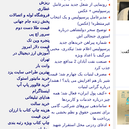
ریزش
رونمایی از شغل جدید مدیرعامل
عطاری
پرسپولیس + عکس
فروشگاه لوله و اتصالات
مدیرعامل پرسپولیس و یک انتخاب
پخش زنده جام جهانی
غیرمنتظره! (عکس)
قیمت طلا دست دوم
توضیح سحر دولتشاهی درباره
سرور اچ پی
استوری جنجالی اش
پنجره وین تک
شماره پیراهن خریدهای جدید
قیمت دلار امروز
پرسپولیس اعلام شد؛ تیکدری، محبی و
گفت:
آموزش ارز دیجیتال در
سرگیف با اعداد ویژه
تهران
صنعت نفت آبادان 2 مدافع جدید
وانت بار
جذب کرد
بهترین طراحی سایت یزد
مصرف لبنیات یک چهارم شد؛ قیمت
خرید مانیتور استوک
شیر باز هم افزایش می یابد؟ / هشدار
خرید فالوور پاپ آپ
درباره گرانی لبنیات
اینستاگرام
«کیف پول ایران» فعال شد؛ همه
هدایای تبلیغاتی
چیز درباره خدمات و کاربردها
خرید سالت
ساماندهی نیروهای شرکتی، گامی
هزینه چاپ کتاب با ارزان
برای تضمین حقوق و نظم بخشی به
ترین قیمت
پرداخت ها
چاپ کتاب ویژه رتبه بندی
ادعای ردزنی محل استقرار شهید