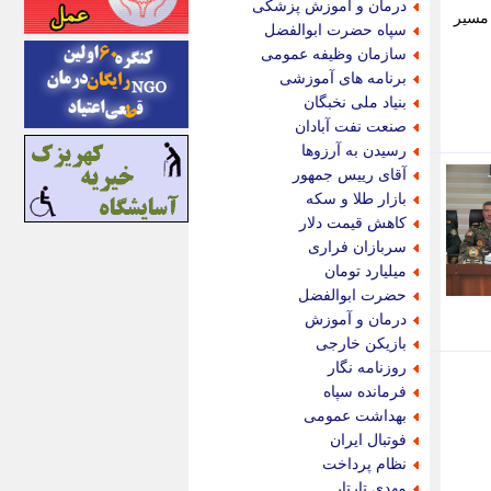
درمان و آموزش پزشکی
 مسیر
اینتیتر
سپاه حضرت ابوالفضل
ایونا نیوز
سازمان وظیفه عمومی
بازتاب آنلاین
برنامه های آموزشی
باشگاه خبرنگاران
بنیاد ملی نخبگان
باغستان نیوز
صنعت نفت آبادان
بامبوک
رسیدن به آرزوها
ببین و بخون
آقای رییس جمهور
بدینسان
بازار طلا و سکه
بنکر
کاهش قیمت دلار
بیت ران
سربازان فراری
پارس فوتبال
میلیارد تومان
پارسینه
حضرت ابوالفضل
پارسینه پلاس
درمان و آموزش
پاز آنلاین
بازیکن خارجی
پاس گل
روزنامه نگار
پانا
فرمانده سپاه
پرتو نیوز
بهداشت عمومی
پرسون
فوتبال ایران
پنجره نیوز
نظام پرداخت
پویامگ
مهدی تارتار