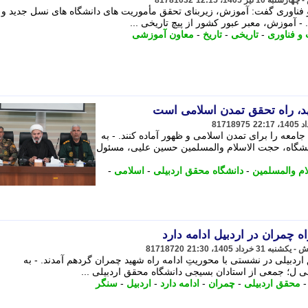
81781032
فناوری گفت: آموزش، زیربنای تحقق مأموریت های دانشگاه های نسل جدید و
- آموزش، معبر عبور کشور از پیچ تاریخی ...
 و فناوری
-
تاریخی
-
تاریخ
-
معاون آموزشی
د، راه تحقق تمدن اسلامی است
81718975
جامعه را برای تمدن اسلامی و ظهور آماده کنند. - به
انشگاه، حجت الاسلام والمسلمین حسین علیی، مسئول
م والمسلمین
-
دانشگاه محقق اردبیلی
-
اسلامی
-
ه چمران در اردبیل ادامه دارد
81718720
دبیلی در نشستی با محوریتِ ادامه راه شهید چمران گردهم آمدند. - به
 ل؛ جمعی از استادان بسیجی دانشگاه محقق اردبیلی ...
محقق اردبیلی
-
چمران
-
ادامه دارد
-
اردبیل
-
سنگر