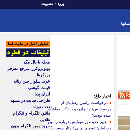
-
ورود
عضویت
تانها
مجله باحال مگ
یوتوبروکرز: مرجع معرفی
بروکرها
خرید شلوار جین زنانه
قیمت گوشی
ایران پدیا
اخبار داغ:
طراحی سایت در مشهد
درخواست رامین رضاییان از
تخت نوزاد
پرسپولیس/ مدیران دو باشگاه هماهنگ
دانلود تلگرام و تلگرام
شده بودند؟
طلایی
تغییر عقیده پرسپولیس درباره رامین
خرید ممبر تلگرام بدون
رضاییان؛ تصمیم نهایی تارتار چیست؟