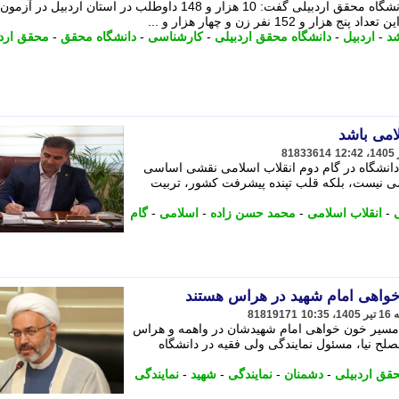
نماینده تام الاختیار سازمان سنجش در دانشگاه محقق اردبیلی گفت: 10 هزار و 148 داوطلب در استان اردبیل در آزمون
15 نفر زن و چهار هزار و ...
د
-
اردبیل
-
دانشگاه محقق اردبیلی
-
کارشناسی
-
دانشگاه محقق
-
محقق اردب
امی باشد
81833614
و دانشگاه در گام دوم انقلاب اسلامی نقشی اساسی
شی نیست، بلکه قلب تپنده پیشرفت کشور، تربیت
-
انقلاب اسلامی
-
محمد حسن زاده
-
اسلامی
-
گام
خواهی امام شهید در هراس هستند
81819171
 مسیر خون خواهی امام شهیدشان در واهمه و هراس
لح نیا، مسئول نمایندگی ولی فقیه در دانشگاه
قق اردبیلی
-
دشمنان
-
نمایندگی
-
شهید
-
نمایندگی