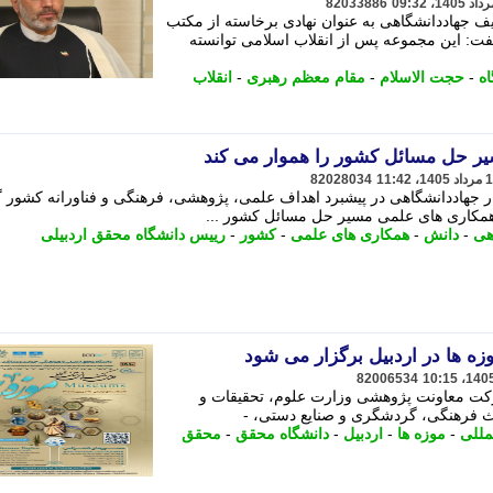
82033886
ف جهاددانشگاهی به عنوان نهادی برخاسته از مکتب
فت: این مجموعه پس از انقلاب اسلامی توانسته
اه
-
حجت الاسلام
-
مقام معظم رهبری
-
انقلاب
ر حل مسائل کشور را هموار می کند
82028034
ذار جهاددانشگاهی در پیشبرد اهداف علمی، پژوهشی، فرهنگی و فناورانه کشور 
ت همکاری های علمی مسیر حل مسائل کشور ...
هی
-
دانش
-
همکاری های علمی
-
کشور
-
رییس دانشگاه محقق اردبیلی
زه ها در اردبیل برگزار می شود
82006534
رکت معاونت پژوهشی وزارت علوم، تحقیقات و
اث فرهنگی، گردشگری و صنایع دستی، -
مللی
-
موزه ها
-
اردبیل
-
دانشگاه محقق
-
محقق