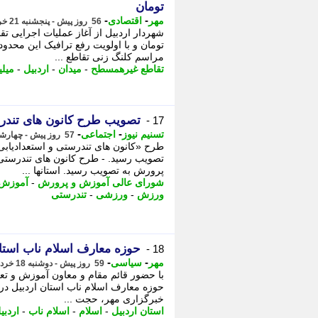
تومان
-
-
مهر
اقتصادی
56 روز پیش - پنجشنبه 21 خرداد 1405، 17:40
تومان و با اولویت رفع ترافیک این محدود
مراسم کلنگ زنی تقاطع ...
تقاطع غیرهمسطح
-
میدان
-
اردبیل
-
میلی
تصویب طرح کانون های تندر
17 -
-
-
تسنیم نیوز
اجتماعی
57 روز پیش - چهارشنبه 20 خرداد 1405، 13:35
طرح «کانون های تندرستی و استعدادیا
تصویب رسید. - طرح کانون های تندرستی
پرورش به تصویب رسید. استانها ...
شورای عالی آموزش و پرورش
-
آموزش 
ورزش
-
ورزشی
-
تندرستی
حوزه معارف اسلام ناب استان
18 -
-
-
مهر
سیاسی
59 روز پیش - دوشنبه 18 خرداد 1405، 17:15
با حضور قائم مقام و معاون آموزش و تع
حوزه معارف اسلام ناب استان اردبیل در
خبرگزاری مهر، حجت ...
استان اردبیل
-
اسلام
-
اسلام ناب
-
اردبی