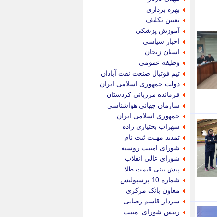
پویه آنلاین
بهره برداری
پیام نفت
تعیین تکلیف
تابناک
آموزش پزشکی
تازه نیوز
اخبار سیاسی
تبیان
استان زنجان
تجارت نیوز
وظیفه عمومی
تحریریه
تیم فوتبال صنعت نفت آبادان
ترابر نیوز
دولت جمهوری اسلامی ایران
ترفندباز
فرمانده مرزبانی کردستان
تریبون اقتصاد
سازمان جهانی هواشناسی
تسنیم نیوز
جمهوری اسلامی ایران
تک ناک
سهراب بختیاری زاده
تکراتو
تمدید مهلت ثبت نام
توریسم آنلاین
شورای امنیت روسیه
تولید نیوز
شورای عالی انقلاب
تیتر فوری
پیش بینی قیمت طلا
تیکنا
شماره 10 پرسپولیس
جاب ویژن
معاون بانک مرکزی
جار نیوز
سردار قاسم رضایی
جالبتر
رییس شورای امنیت