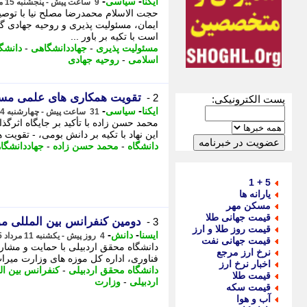
-
-
ایکنا
سیاسی
9 ساعت پیش - پنجشنبه 15 مرداد 1405، 09:32
حجت الاسلام محمدرضا مصلح نیا با توصی
ایمان، مسئولیت پذیری و روحیه جهادی گ
است با تکیه بر باور ...
مسئولیت پذیری
-
جهاددانشگاهی
-
دانشگ
اسلامی
-
روحیه جهادی
تقویت همکاری های علمی مسی
2 -
پست الکترونیکی:
-
-
ایکنا
سیاسی
31 ساعت پیش - چهارشنبه 14 مرداد 1405، 11:42
محمد حسن زاده با تأکید بر جایگاه اثرگ
این نهاد با تکیه بر دانش بومی، - تقوی
دانشگاه
-
محمد حسن زاده
-
جهاددانشگا
5 + 1
یارانه ها
مسکن مهر
قیمت جهانی طلا
دومین کنفرانس بین المللی مو
3 -
قیمت روز طلا و ارز
-
-
ایسنا
دانش
4 روز پیش - یکشنبه 11 مرداد 1405، 10:15
قیمت جهانی نفت
دانشگاه محقق اردبیلی با حمایت و مشا
نرخ ارز مرجع
فناوری، اداره کل موزه های وزارت میر
اخبار نرخ ارز
دانشگاه محقق اردبیلی
-
کنفرانس بین ال
قیمت طلا
اردبیلی
-
وزارت
قیمت سکه
آب و هوا