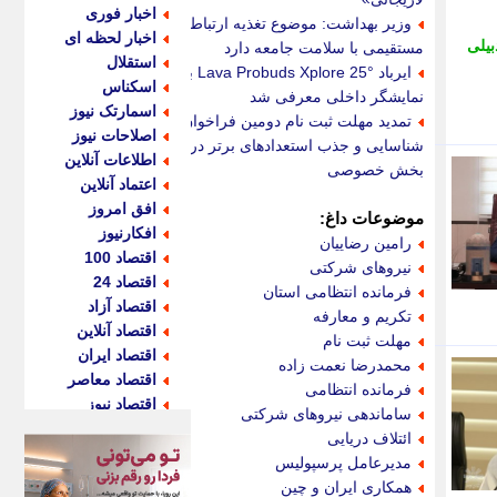
اخبار فوری
وزیر بهداشت: موضوع تغذیه ارتباط
اخبار لحظه ای
یلی
مستقیمی با سلامت جامعه دارد
استقلال
ایرباد Lava Probuds Xplore 25° با
اسکناس
نمایشگر داخلی معرفی شد
اسمارتک نیوز
تمدید مهلت ثبت نام دومین فراخوان
اصلاحات نیوز
شناسایی و جذب استعدادهای برتر در
اطلاعات آنلاین
بخش خصوصی
اعتماد آنلاین
افق امروز
موضوعات داغ:
افکارنیوز
رامین رضاییان
اقتصاد 100
نیروهای شرکتی
اقتصاد 24
فرمانده انتظامی استان
اقتصاد آزاد
تکریم و معارفه
اقتصاد آنلاین
مهلت ثبت نام
اقتصاد ایران
محمدرضا نعمت زاده
اقتصاد معاصر
فرمانده انتظامی
اقتصاد نیوز
ساماندهی نیروهای شرکتی
اکو ایران
ائتلاف دریایی
اکوفارس
مدیرعامل پرسپولیس
اکونگار
همکاری ایران و چین