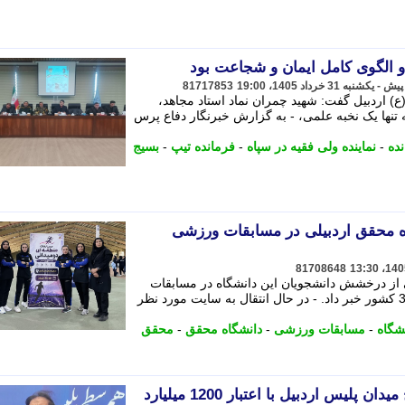
 الگوی کامل ایمان و شجاعت بود
81717853
) اردبیل گفت: شهید چمران نماد استاد مجاهد،
ه تنها یک نخبه علمی، - به گزارش خبرنگار دفاع پرس
ده
-
نماینده ولی فقیه در سپاه
-
فرمانده تیپ
-
بسیج
محقق اردبیلی در مسابقات ورزشی
81708648
 از درخشش دانشجویان این دانشگاه در مسابقات
ورزشی دانشجویان دانشگاه های منطقه 3 کشور خبر داد. - در ﺣﺎل اﻧﺘﻘﺎل ﺑﻪ ﺳﺎﯾﺖ ﻣﻮرد ﻧﻈﺮ
شگاه
-
مسابقات ورزشی
-
دانشگاه محقق
-
محقق
کلنگ زنی تقاطع غیرهمسطح میدان پلیس اردبیل با اعتبار 1200 میلیارد