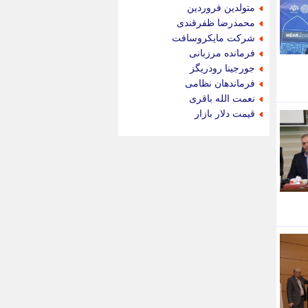
جام جم
متولدین فروردین
جدید پرس
محمدرضا ظفرقندی
جماران
شرکت مایکروسافت
جوان ایرانی
فرمانده مرزبانی
جهان مانا
جورجینا رودریگز
جهان نگر
فرماندهان نظامی
جهان نیوز
نعمت الله باقری
چطور
قیمت دلار بازار
چمپیونات
چمدون
چه خبر
حادثه 24
حرف تو
حوادث پلاس
حوزه نیوز
خبر آنلاین
خبر جنوب
خبر سیاسی
خبر گردون
خبر ورزشی
خبرجو