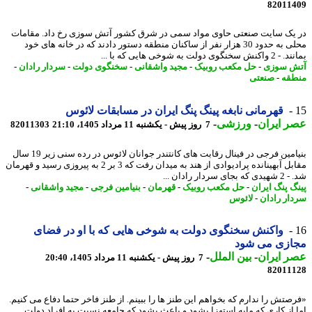
82011
یک سایت صنعتی حاوی مواد سمی در شرق کشور آتش سوزی رخ داد. مقامات
محلی به حدود 30 هزار نفر از ساکنان منطقه دستور دادند که در خانه های خود
خنگوی دولت به شوخی هایی که با ...
 سوزی
-
حل مکعب روبیک
-
مجید واشقانی
-
سخنگوی دولت
-
سردار رادان
-
قه
-
صنعتی
قهرمانی نابغه پینگ پنگ ایران در مسابقات لائوس
 ایران
-
ورزشی
-
7 روز پیش - یکشنبه 11 مرداد 1405، 21:10
82011303
بنیامین فرجی در فینال رقابت های کانتندر جوانان لائوس در رده سنی زیر 19 سال
مقابل آبهینانده پرادیوادی از هند به میدان رفت که 3 بر 2 به پیروزی رسید و قهرمان
ی سردار رادان ...
گ پنگ ایران
-
حل مکعب روبیک
-
قهرمان
-
بنیامین فرجی
-
مجید واشقانی
-
ار رادان
-
لائوس
واکنش سخنگوی دولت به شوخی هایی که با او در فضای
ازی می شود
 ایران
-
بین الملل
-
7 روز پیش - یکشنبه 11 مرداد 1405، 20:40
82011
صتش را ندارم که بخواهم این طنز ها را ببینم. از طنز فاخر حتما دفاع می کنیم.
 از کاری که مایه استهزا بشود و باعث بشود که جامعه نسبت به افراد دولت