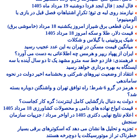
ل ابجد | فال ابجد فردا دوشنبه 19 مرداد ماه 1405
یازمند روی لبه ی تیغ؛ تکرارِ اشتباهاتِ فصل قبل در بازی با
مینیوم!
ان قطعی برق شیراز امروز یکشنبه 18 مرداد (خاموشی برق)
مت دلار، طلا و سکه امروز 18 مرداد 1405
یک پروتیینی با گیلاس و شکلات
یانگین قیمت مسکن در تهران به این عدد عجیب رسید
یران از پهپاد ریپر و هرمس چه اطلاعاتی به دست می آورد؟
رهمندی: فاز دو خط سه مترو مشهد یک تا دو سال آینده با سه
تگاه به بهره برداری خواهد رسید
نتقاد از وضعیت نیروهای شرکتی و بخشنامه اخیر دولت در نحوه
ماندهی
هرمز در گرو 6 شرط؛ راه توافق تهران و واشنگتن دوباره بسته
؟
ولت به دنبال بازگشایی کامل اینترنت؛ گره کار کجاست؟
یمت انواع نهاده های دامی و محصولات کشاورزی 18 مرداد 1405
اعلام نتایج نهایی دکتری 1405 در اواخر مرداد / جزییات سازمان
جش
جزیه و تحلیل ها نشان می دهد که اسکوترهای برقی بسیار
ناک تر از موتورسیکلت یا دوچرخه هستند