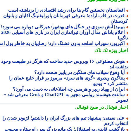
فغانستان نخستین گام ها برای رشد اقتصادی را برداشته است
درت در قاب اراده؛ معرفی قهرمانان پاورلیفتینگ آقایان و بانوان
دستان
بینید| آتش سوزی در جنگل های بهشهر/ هیرکانی دوباره می سوزد!
اعلام پاداش مدال آوران تیراندازی ایران در بازی های آسیایی 2026
ویا
کبرپور: سهراب اسلحه بدون فشنگ دارد/ رضاییان به خاطر پول آمد
بار ویژه
تک ناک
هوش مصنوعی ۱۶ ویروس جدید ساخت که هرگز در طبیعت وجود
شته اند
یا وقوع سیلاب های سنگین در پاییز صحت دارد؟
نتاگون ویدیوی «گوی های سرد» مرموز بر فراز خلیج عمان را
تشر کرد + ویدیو
یران از پهپاد ریپر و هرمس چه اطلاعاتی به دست می آورد؟
ساعت هوشمند رولمی مجهز به ChatGPT و Grok معرفی شد +
ویر
بار فوتبال در صبح فوتبالی
لی نعمتی: پیشنهاد تیم های بزرگ ایران را داشتم؛ لژیونر شدن را
تخاب کردم
ازگشت قایدی به استقلال؛ یک مانع بزرگ سر راه ستاره محبوب