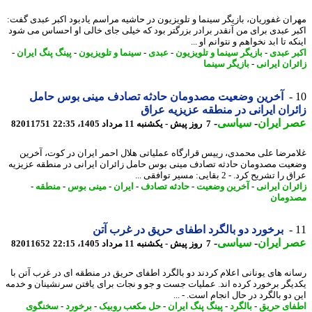
ان غفوریان، بازیگر سینما و تلویزیون در حاشیه مراسم یادبود اکبر عبدی گفت:
ر عبدی برای من آنقدر برادر بزرگتر بود که خیلی جای خالی او احساس می شود
ه تا ابد نخواهم و نتوانم او ...
ر عبدی
-
بازیگر سینما و تلویزیون
-
عبدی
-
سینما و تلویزیون
-
پینگ پنگ ایران
-
ران ایرانی
-
بازیگر سینما
آخرین وضعیت مصدومان حادثه تصادف مینی بوس حامل
ران ایرانی در منطقه عزیزیه عراق
 ایران
-
سیاسی
-
7 روز پیش - یکشنبه 11 مرداد 1405، 22:35
82011751
مرضا علی محمدی، رییس قرارگاه عملیاتی هلال احمر ایران در کوت، آخرین
یت مصدومان حادثه تصادف مینی بوس حامل زائران ایرانی در منطقه عزیزیه
 تشریح کرد. - 2 بقایی: مسیر توافقی ...
ران ایرانی
-
آخرین وضعیت
-
حادثه تصادف
-
ایران
-
مینی بوس
-
منطقه
-
ومان
برخورد دو بالگرد اطفای حریق در غرب آتن
 ایران
-
سیاسی
-
7 روز پیش - یکشنبه 11 مرداد 1405، 22:15
82011652
نه های یونانی اعلام کردند دو بالگرد اطفای حریق در منطقه ای در غرب آتن با
یگر برخورد کرده اند. عملیات جست و جو و نجات برای یافتن سرنشینان و خدمه
دو بالگرد در حال انجام است. - ...
ای حریق
-
بالگرد
-
پینگ پنگ ایران
-
حل مکعب روبیک
-
برخورد
-
سخنگوی