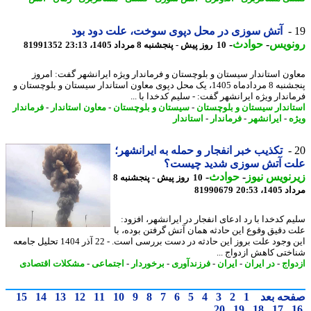
آتش سوزی در محل دپوی سوخت، علت دود بود
نویس
-
حوادث
-
10 روز پیش - پنجشنبه 8 مرداد 1405، 23:13
81991352
ون استاندار سیستان و بلوچستان و فرماندار ویژه ایرانشهر گفت: امروز
پنجشنبه 8 مردادماه 1405، یک محل دپوی معاون استاندار سیستان و بلوچستان و
اندار ویژه ایرانشهر گفت: - سلیم کدخدا با ...
اندار سیستان و بلوچستان
-
سیستان و بلوچستان
-
معاون استاندار
-
فرماندار
ه
-
ایرانشهر
-
فرماندار
-
استاندار
تکذیب خبر انفجار و حمله به ایرانشهر؛
ت آتش سوزی شدید چیست؟
نویس نیوز
-
حوادث
-
10 روز پیش - پنجشنبه 8
1، 20:53
81990679
م کدخدا با رد ادعای انفجار در ایرانشهر، افزود:
 دقیق وقوع این حادثه همان آتش گرفتن بوده، با
این وجود علت بروز این حادثه در دست بررسی است. - 22 آذر 1404 تحلیل جامعه
ختی کاهش ازدواج ...
واج
-
در ایران
-
ایران
-
فرزندآوری
-
برخوردار
-
اجتماعی
-
مشکلات اقتصادی
حه بعد
1
2
3
4
5
6
7
8
9
10
11
12
13
14
15
20
19
18
17