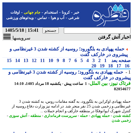
-
-
-
-
خبر
کرونا
استخدام
جام جهانی
اوقات
-
-
-
شرعی
آب و هوا
تماس
ویدئوهای ورزشی
15:41 | 1405/5/18
ار آتش گرفتن
سرویسها
حمله پهپادی به بلگورود؛ روسیه از کشته شدن 3 غیرنظامی و
یشروی در خارکف گفت
حه بعد
1
2
3
4
5
6
7
8
9
10
11
12
13
14
15
20
19
18
17
حمله پهپادی به بلگورود؛ روسیه از کشته شدن 3 غیرنظامی و
شروی در خارکف گفت
اک نیوز
-
بین الملل
-
1 ساعت پیش - یکشنبه 18 مرداد 1405، 14:10
82054
حمله پهپادی اوکراین به بلگورود، به گفته مقامات روس، به کشته شدن 3
غیرنظامی و زخمی شدن 25 نفر منجر شد. در ادامه نیز وزارت دفاع روسیه از
رل شهرک ایوانوفکا در منطقه خارکف و انجام حملات ...
ه شدن
-
حمله پهپادی
-
حمله
-
سرپرست فرمانداری
-
منطقه
-
آتش سوزی
-
می شدن