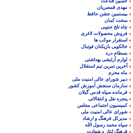
سین قناعت
هدی قمصریان
یستمین جشن حافظ
خت کمان
اه تلخ جنوبی
روش محصولات لاغری
ستقرار موکب ها
الکوبی بازیکنان فوتبال
سطام دره
وازم آرایشی بهداشتی
خرین تمرین تیم استقلال
اه محرم
بیر شورای عالی امنیت ملی
ازمان سنجش آموزش کشور
رمانده سپاه قدس گیلان
نجره نقل و انتقالاتی
میسیون اجتماعی مجلس
ورای عالی امنیت ملی
دیرکل فرهنگ و ارشاد
پاه محمد رسول الله
رهنگ ایثار و شهادت