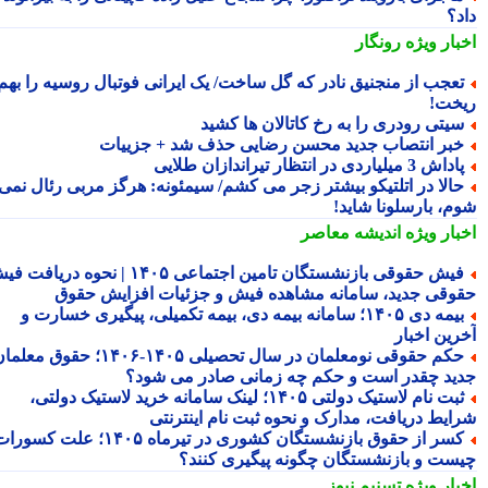
د؟
بار ویژه
رونگار
عجب از منجنیق نادر که گل ساخت/ یک ایرانی فوتبال روسیه را بهم
خت!
یتی رودری را به رخ کاتالان ها کشید
بر انتصاب جدید محسن رضایی حذف شد + جزییات
داش 3 میلیاردی در انتظار تیراندازان طلایی
الا در اتلتیکو بیشتر زجر می کشم/ سیمئونه: هرگز مربی رئال نمی
م، بارسلونا شاید!
بار ویژه
اندیشه معاصر
فیش حقوقی بازنشستگان تامین اجتماعی ۱۴۰۵ | نحوه دریافت فیش
وقی جدید، سامانه مشاهده فیش و جزئیات افزایش حقوق
بیمه دی ۱۴۰۵؛ سامانه بیمه دی، بیمه تکمیلی، پیگیری خسارت و
رین اخبار
حکم حقوقی نومعلمان در سال تحصیلی ۱۴۰۵-۱۴۰۶؛ حقوق معلمان
ید چقدر است و حکم چه زمانی صادر می شود؟
ثبت نام لاستیک دولتی ۱۴۰۵؛ لینک سامانه خرید لاستیک دولتی،
ایط دریافت، مدارک و نحوه ثبت نام اینترنتی
کسر از حقوق بازنشستگان کشوری در تیرماه ۱۴۰۵؛ علت کسورات
ست و بازنشستگان چگونه پیگیری کنند؟
بار ویژه
تسنیم نیوز