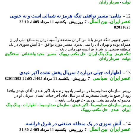
ت
-
سردار رادان
بقایی: مسیر توافقی تنگه هرمز نه شمالی است و نه جنوبی
 ایران
-
بین الملل
-
7 روز پیش - یکشنبه 11 مرداد 1405، 22:10
82011
ر جنوبی تنگه هرمز با ناامن کردن منطقه و آسیب زدن به منافع ملی ایران
همراه بوده و تهران آن را نمی پذیرد. مسیر مورد توافق، - 2 آتش سوزی در یک
قه صنعتی در شرق فرانسه قهرمانی نابغه ...
ه هرمز
-
پینگ پنگ ایران
-
حل مکعب روبیک
-
مسیر
-
مجید واشقانی
-
سخنگوی
ت
-
سردار رادان
اظهارات جبلی درباره 2 سریال پخش نشده اکبر عبدی
 ایران
-
سیاسی
-
7 روز پیش - یکشنبه 11 مرداد 1405، 22:05
82011593
س سازمان صداوسیما در مراسم یادبود زنده یاد اکبر عبدی: آقای عبدی واقعا
 از جمع ما رفت؛ مفتخریم که در سال های آخر حیات ایشان میزبان او در
ه های نمایشی بودیم. - 2 قهرمانی نابغه ...
س سازمان صداوسیما
-
اکبر عبدی
-
سازمان صداوسیما
-
اظهارات
-
پینگ پنگ
ان
-
عبدی
-
حل مکعب روبیک
آتش سوزی در یک منطقه صنعتی در شرق فرانسه
 ایران
-
بین الملل
-
7 روز پیش - یکشنبه 11 مرداد 1405، 21:30