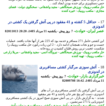
دستاویزی برای خنده بودن ایجاد کند، ...
مکعب روبیک
-
ورزش صبحگاهی
-
مجید واشقانی
-
سخنگوی دولت
-
فضای
زی
-
مکعب روبیک
-
خیره کننده
حداقل 5 کشته و 41 مفقود در پی آتش گرفتن یک کشتی در
ونزی
 ایران
-
حوادث
-
7 روز پیش - یکشنبه 11 مرداد 1405، 20:20
82011013
این کشتی حامل 271 مسافر و خدمه بود که 225 نفر از آنها نجات یافتند. عملیات
جست و جو و نجات همچنان ادامه دارد. - 2 این ربات رکورد حل مکعب روبیک را
ت عجیب ترین روش قلیان کشیدن در رودخانه ...
مکعب روبیک
-
ورزش صبحگاهی
-
نیروگاه اتمی
-
مجید واشقانی
-
مریلا زارعی
عب روبیک
-
تهیه کننده
آتش سوزی مرگبار کشتی مسافربری
اندونزی
گزاری بازار
-
حوادث
-
7 روز پیش - یکشنبه
82009708
پی آتش گرفتن یک کشتی مسافربری در آب های
اندونزی، دست کم پنج نفر جان باختند و 41 نفر مفقود
د. - به گزارش بازار ، در پی آتش سوزی صبح امروز در یک کشتی مسافربری
ایی با 271 سرنشین، ...
ی مسافربری
-
اندونزی
-
آتش سوزی
-
کشتی
-
مسافربری
-
زمان
-
آتش