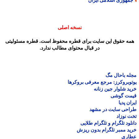
مهوری اسلامی ایران
نسخه اصلی
مه حقوق این سایت برای قطره محفوظ است. قطره مسئولیتی
در قبال محتوای مطالب ندارد.
ه باحال مگ
وبروکرز: مرجع معرفی بروکرها
د شلوار جین زنانه
مت گوشی
ان پدیا
احی سایت در مشهد
 نوزاد
لود تلگرام و تلگرام طلایی
د ممبر تلگرام بدون ریزش
اری