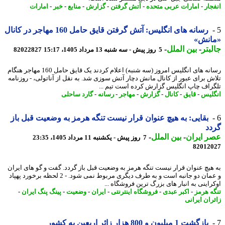
جار
-
امارات عربی متحده
-
آتش گرفتن
-
گزارش
-
منابع
-
خبر
-
امارات
رسانه های انگلیس: آتش گرفتن قایق حامل 160 مهاجر در کانال
انش»
بتر
-
بین الملل
-
5 روز پیش - سه شنبه 13 مرداد 1405، 15:17
82022827
رسانه های انگلیس امروز (سه شنبه) اعلام کردند یک قایق حامل 160 مهاجر هنگام
ش برای عبور از کانال مانش دچار آتش سوزی شد. به نقل از آناتولی، - روزنامه
راف چاپ انگلیس گزارش کرده است تیم ...
لیس
-
قایق
-
کانال
-
گزارش
-
مهاجر
-
رسانه
-
گارد ساحلی
بقایی: به هیچ عنوان قرار نیست تنگه هرمز به وضعیت قبل باز
د
 ایران
-
بین الملل
-
7 روز پیش - یکشنبه 11 مرداد 1405، 23:35
82012
هیچ عنوان قرار نیست تنگه هرمز به وضعیت قبل باز گردد. گفت و گو های ایران
و عمان دو جانبه است و به طرف دیگری مربوط نمی شود. - 2 لحظه برخورد پهپاد
راینی به انبار های بزرگ ترین فروشگاه ...
ه هرمز
-
اکبر عبدی
-
فروشگاه اینترنتی
-
ایران
-
وضعیت
-
پینگ پنگ ایران
-
ران ایرانی
بازگشت 1 میلیون و 800 هزار زائر اربعین به کشور