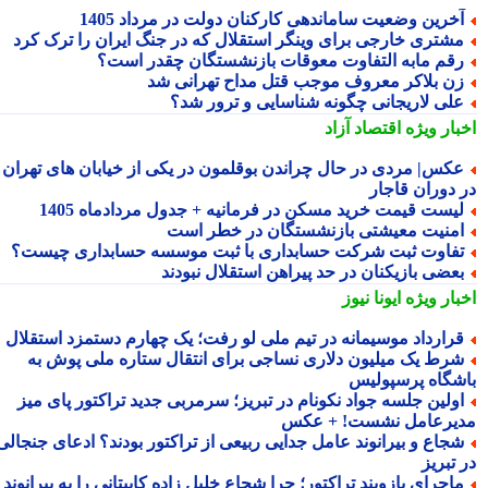
خرین وضعیت ساماندهی کارکنان دولت در مرداد 1405
شتری خارجی برای وینگر استقلال که در جنگ ایران را ترک کرد
قم مابه التفاوت معوقات بازنشستگان چقدر است؟
ن بلاکر معروف موجب قتل مداح تهرانی شد
لی لاریجانی چگونه شناسایی و ترور شد؟
بار ویژه
اقتصاد آزاد
کس| مردی در حال چراندن بوقلمون در یکی از خیابان های تهران
 دوران قاجار
یست قیمت خرید مسکن در فرمانیه + جدول مردادماه 1405
منیت معیشتی بازنشستگان در خطر است
فاوت ثبت شرکت حسابداری با ثبت موسسه حسابداری چیست؟
عضی بازیکنان در حد پیراهن استقلال نبودند
بار ویژه
ایونا نیوز
رارداد موسیمانه در تیم ملی لو رفت؛ یک چهارم دستمزد استقلال
رط یک میلیون دلاری نساجی برای انتقال ستاره ملی پوش به
شگاه پرسپولیس
ولین جلسه جواد نکونام در تبریز؛ سرمربی جدید تراکتور پای میز
یرعامل نشست! + عکس
جاع و بیرانوند عامل جدایی ربیعی از تراکتور بودند؟ ادعای جنجالی
تبریز
اجرای بازوبند تراکتور؛ چرا شجاع خلیل زاده کاپیتانی را به بیرانوند