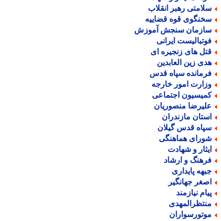
لامتی رهبر انقلاب
خنگوی قوه قضاییه
ازمان سنجش آموزش
وتبالیست ایرانی
تل های زنجیره ای
دی زین العابدین
رمانده سپاه قدس
زارت امور خارجه
میسیون اجتماعی
لیرضا منصوریان
ستان مازندران
پاه قدس گیلان
ورای هماهنگی
یثار و شهادت
رهنگ و ارشاد
بهه پایداری
صغر جهانگیر
یام نیازمند
نتظرالمهدی
وتورسواران