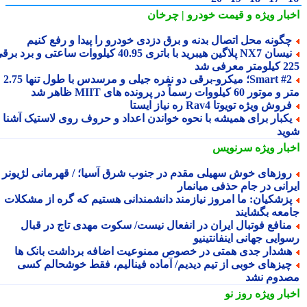
بار ویژه
و قیمت خودرو | چرخان
گونه محل اتصال بدنه و برق دزدی خودرو را پیدا و رفع کنیم
نیسان NX7 پلاگین هیبرید با باتری 40.95 کیلووات ساعتی و برد برقی
 معرفی شد
Smart #2؛ میکرو-برقی دو نفره جیلی و مرسدس با طول تنها 2.75
ور 60 کیلووات رسماً در پرونده های MIIT ظاهر شد
روش ویژه تویوتا Rav4 ره نیاز ایستا
کبار برای همیشه با نحوه خواندن اعداد و حروف روی لاستیک آشنا
ید
بار ویژه
سرنویس
وزهای خوش سهیلی مقدم در جنوب شرق آسیا؛ / قهرمانی لژیونر
رانی در جام حذفی میانمار
زشکیان: ما امروز نیازمند دانشمندانی هستیم که گره از مشکلات
معه بگشایند
نافع فوتبال ایران در انفعال نیست/ سکوت مهدی تاج در قبال
ایی جهانی اینفانتینیو
شدار جدی همتی در خصوص ممنوعیت اضافه برداشت بانک ها
یزهای خوبی از تیم دیدیم/ آماده فینالیم، فقط خوشحالم کسی
دوم نشد
بار ویژه
روز نو