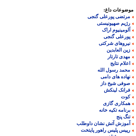
ضوعات داغ:
رتضی پورعلی گنجی
ژیم صهیونیستی
لومینیوم اراک
ورعلی گنجی
یروهای شرکتی
ین العابدین
هدی تارتار
علام نتایج
حمد رسول الله
هاده های دامی
وفی شیخ داز
رانک لینکش
وت
مکاری گازی
رنامه تکیه خانه
نگ پنج
موزش آتش نشان داوطلب
ییس پلیس راهور پایتخت