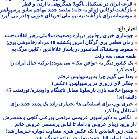
رعه ایران در بسکتبال ناگویا؛ همگروهی با اردن و قطر
ازگشت لوکاس ژوائو به خانه؛ مقصد جدید مهاجم سابق پرسپولیس
وسیمانه برای بازگشت به تیم ملی آفریقای جنوبی چقدر می گیرد؟
ار داغ:
وسازی خبری رجانیوز درباره وضعیت سلامتی رهبر انقلاب+سند
ان قطعی برق گرگان امروز یکشنبه 18 مرداد (خاموشی برق)
قوط وحشتناک آسانسور در پاساژ علاءالدین / کابین مرگ به
قه منفی سه رفت
ک کشور دیگر به «توافق مکه» می پیوندد| ترکیه خیال ایران را
حت کرد
عدا می گویم چرا به پرسپولیس نرفتم
لالی لای زرورق در پرسپولیس! (عکس)
ویدیو| خلاصه بازی بارسلونا مقابل ناتینگام و اودینزه/ تورنمنت 45
قه ای!
بری توپ برای استقلالی ها/ بختیاری زاده یک پدیده جدید برای
قلال پیدا کرد
گاهی به دکوراسیون عروسی مرتضی پورعلی گنجی و همسرش
ز ورود زیبای عروس و داماد تا لباس پرنسسی عروس خانم
دی زین العابدین با یک عکس هنری متفاوت دوباره خبرساز شد!
امل اصلی قتل حمیدرضا رجب زاده دستگیر شد