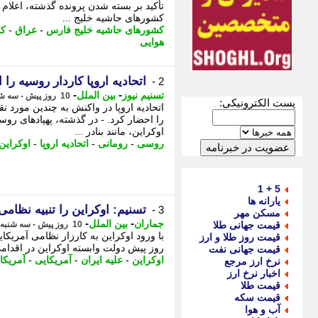
تأکید بر بسته شدن پرونده گذشته، اعلام 
کشورهای حاشیه خلیج ...
کشورهای حاشیه خلیج فارس
-
عراق
-
ک
هوایی
اتحادیه اروپا کاردار روسیه را 
2 -
-
-
تسنیم نیوز
بین الملل
10 روز پیش - سه شنبه 6 مرداد 1405، 23:55
پست الکترونیکی:
اتحادیه اروپا در واکنش به چندین مورد
را احضار کرد. - در گذشته، پهپادهای ر
اوکراین، مانند بنادر ...
روسی
-
رومانی
-
اتحادیه اروپا
-
اوکراین
5 + 1
یارانه ها
تسنیم: اوکراین را تنبیه نظامی
3 -
مسکن مهر
-
-
جماران
بین الملل
قیمت جهانی طلا
10 روز پیش - سه شنبه 6 مرداد 1405، 17:10
با ورود اوکراین به کارزار نظامی آمریکا
قیمت روز طلا و ارز
روز پیش دولت وابسته اوکراین در اقدامی
قیمت جهانی نفت
اوکراین
-
علیه ایران
-
آمریکایی
-
آمریکا
نرخ ارز مرجع
اخبار نرخ ارز
قیمت طلا
قیمت سکه
آب و هوا