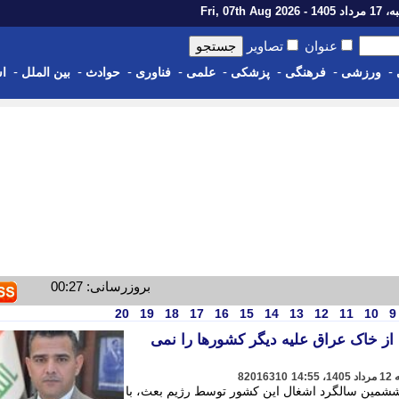
1 - Fri, 07th Aug 2026
عنوان
تصاویر
-
-
-
-
-
-
-
-
ورزشی
فرهنگی
پزشکی
علمی
فناوری
حوادث
بین الملل
اس
بروزرسانی: 00:27
20
19
18
17
16
15
14
13
12
11
10
9
 از خاک عراق علیه دیگر کشورها را نمی
82016310
ششمین سالگرد اشغال این کشور توسط رژیم بعث، با