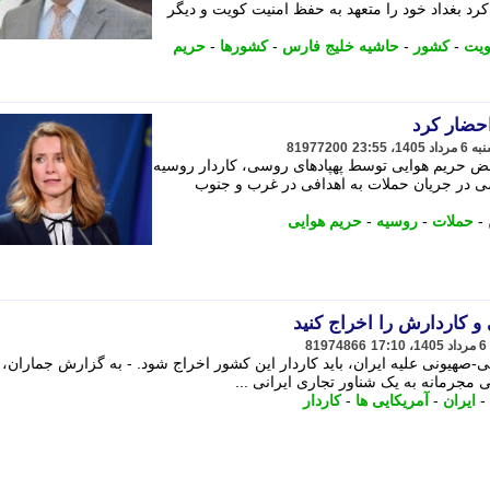
کرد بغداد خود را متعهد به حفظ امنیت کویت و دیگر
ویت
-
کشور
-
حاشیه خلیج فارس
-
کشورها
-
حریم
احضار کرد
81977200
 نقض حریم هوایی توسط پهپادهای روسی، کاردار روسیه
وسی در جریان حملات به اهدافی در غرب و جنوب
-
حملات
-
روسیه
-
حریم هوایی
 و کاردارش را اخراج کنید
81974866
یی-صهیونی علیه ایران، باید کاردار این کشور اخراج شود. - به گزارش جماران، 
 مجرمانه به یک شناور تجاری ایرانی ...
-
ایران
-
آمریکایی ها
-
کاردار