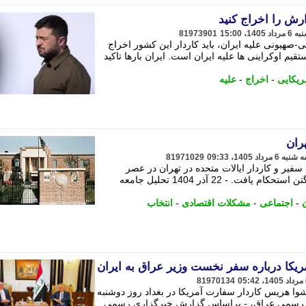
ارش را اخراج کنید
81973901
ی-صهیونی علیه ایران، باید کاردار این کشور اخراج
قیم اوکراینی ها علیه ایران است. ایران بارها تاکید
ریکایی
-
اخراج
-
علیه
ران
81971029
 سفیر و کاردار ایالات متحده در تهران در عصر
ناصرالدین شاه، پایه های دیپلماتیک واشنگتن استحکام یافت. - 22 آذر 1404 تحلیل جامعه
ن
-
اجتماعی
-
مشکلات اقتصادی
-
انتخاب
مریکا درباره سفر نخست وزیر عراق به ایران
81970134
وا هریس کاردار سفارت آمریکا در بغداد روز دوشنبه
ی رسمی عراق، - براساس گزارش خبرگزاری رسمی