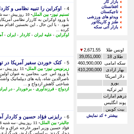
بازار کار
افغانستان
اوکراین را تنبیه نظامی و کارد
4 -
تاجیکستان
-
-
تسنیم نیوز
بین الملل
10 روز پیش - سه شنبه 6 مرداد 1405، 15:00
ویدئو های ورزشی
با ورود اوکراین به کارزار نظامی آمریکای
طنز و کاریکاتور
شود. - با این حال ، این نخستین اقدام مست
بازار آتی سکه
کرده ...
اوکراین
-
علیه ایران
-
کاردار
-
ایران
-
آم
اونس طلا
2,671.55
▼
طلای 18
39,051,000
کتک خوردن سفیر آمریکا در ته
5 -
سکه امامی
460,900,000
-
-
زیرنویس نیوز
بین الملل
11 روز پیش - سه شنبه 6 مرداد 1405، 09:33
بهار ازادی
410,200,000
با ورود اس. جی. بنجامین به عنوان اولین
دلار امریکا
یورو
شناختی کاهش ازدواج و ...
ازدواج
-
فرزندآوری
-
برخوردار
-
در ایرا
لیر ترکیه
درهم امارات
پوند انگلیس
بیت کویین
بیشتر + کد نمایش
رایزنی فؤاد حسین و کاردار آ
6 -
-
-
جالبتر
بین الملل
11 روز پیش - سه شنبه 6 مرداد 1405، 05:42
فؤاد حسین وزیر امور خارجه عراق و جاش
دیدار کردند. براساس گزارش خبرگزار