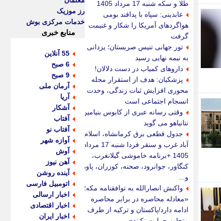
معلمان
طلا و سکه شنبه 17 مرداد 1405
رز موزیک
عابدینی: سپاه با پدافند بومی
خدمات مرکزی بوش
هواگردهای آمریکا را شکار و غنیمت
منابع خبری
گرفت
تور جهانی تنیس صربستان؛ یزدانی
55 آنلاین
به نیمه نهایی رسید
6 صبح
داروهای کمیاب در دست دلالان!
9 صبح
پزشکیان: هدف از استقرار محله
آرمان ملی
محوری افزایش ثبات زندگی، وحدت و
آریا
انسجام اجتماعی است
آشکار
وقتی رسانه عبری از کابوس بنیامین
آفتاب
نتانیاهو می گوید
آفتاب نو
جدول قطعی برق کرمانشاه، اسلام
آوازه شهر
آباد غرب و سنقر فردا شنبه 17 مرداد
آوش
1405 +برنامه خاموشی گیلانغرب،
آهن نیوز
کنگاور، جوانرود، صحنه، کوزران، پاوه
آینده روشن
و...
اتومبیل فارسی
واکنش انصارالله به توافقنامه مکه؛
اخبار ارسالی
«معادله محاصره در برابر محاصره
اخبار اقتصادی
ادامه دارد/پاکستان و ترکیه از طرف
اخبار ایران
متجاوز حمایت نکنند»