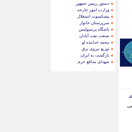
جام جم
دستور رییس جمهور
جدید پرس
وزارت امور خارجه
جماران
پیشکسوت استقلال
جوان ایرانی
سرپرستان خانوار
جهان مانا
باشگاه پرسپولیس
جهان نگر
صنعت نفت آبادان
جهان نیوز
محمد خدابنده لو
چطور
توزیع نیروی برق
چمپیونات
بازگشت به ایران
چمدون
شهدای مدافع حرم
چه خبر
حادثه 24
حرف تو
حوادث پلاس
حوزه نیوز
ر
خبر آنلاین
خبر جنوب
می
خبر سیاسی
خبر گردون
خبر ورزشی
خبرجو