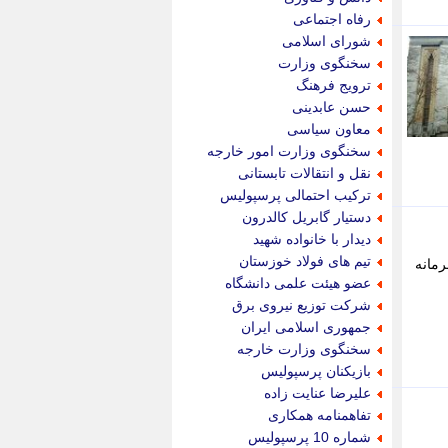
پویه آنلاین
رفاه اجتماعی
پیام نفت
شورای اسلامی
تابناک
سخنگوی وزارت
تازه نیوز
ترویج فرهنگ
تبیان
حسن عابدینی
تجارت نیوز
معاون سیاسی
تحریریه
سخنگوی وزارت امور خارجه
ترابر نیوز
نقل و انتقالات تابستانی
ترفندباز
ترکیب احتمالی پرسپولیس
تریبون اقتصاد
دستیار گابریل کالدرون
تسنیم نیوز
دیدار با خانواده شهید
تک ناک
تیم های فولاد خوزستان
رمانه
تکراتو
عضو هیئت علمی دانشگاه
توریسم آنلاین
شرکت توزیع نیروی برق
تولید نیوز
جمهوری اسلامی ایران
تیتر فوری
سخنگوی وزارت خارجه
تیکنا
بازیکنان پرسپولیس
جاب ویژن
علیرضا عنایت زاده
جار نیوز
تفاهمنامه همکاری
جالبتر
شماره 10 پرسپولیس