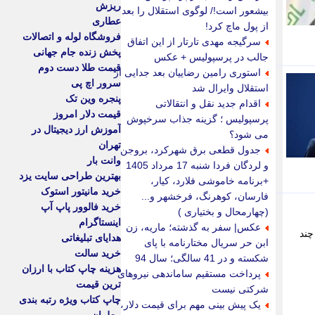
ریزش
بیشعور است!/ لوگوی استقلال را بعد
عطاری
از پول ماچ کرد!
فروشگاه لوله و اتصالات
سرگیجه مهدی تارتار از این اتفاق
پخش زنده جام جهانی
جالب در پرسپولیس + عکس
قیمت طلا دست دوم
استوری رامین رضاییان بعد جدایی از
سرور اچ پی
استقلال وایرال شد
پنجره وین تک
اقدام جدید نقل و انتقالاتی
قیمت دلار امروز
پرسپولیس ؛ گزینه جذاب سرخپوش
آموزش ارز دیجیتال در
می شود؟
تهران
جدول قطعی برق شهرکرد، بروجن
وانت بار
و لردگان فردا شنبه 17 مرداد 1405
بهترین طراحی سایت یزد
+برنامه خاموشی فلارد، کیار،
خرید مانیتور استوک
فارسان، کوهرنگ، فرخشهر و...
خرید فالوور پاپ آپ
(چهارمحال و بختیاری )
اینستاگرام
عکس| سفر به گذشته؛ ماریه، زن
چند
هدایای تبلیغاتی
ابن حر سریال مختارنامه با پای
خرید سالت
شکسته و در 41 سالگی؛ سال 94
هزینه چاپ کتاب با ارزان
پرداخت مستقیم ساماندهی نیروهای
ترین قیمت
شرکتی نیست
چاپ کتاب ویژه رتبه بندی
یک پیش بینی مهم برای قیمت دلار،