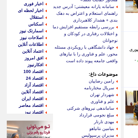
اخبار فوری
سامانه یارانه معیشتی؛ آدرس جدید،
اخبار لحظه ای
راهنمای استعلام و اعتراض به دهک
استقلال
بندی + هشدار کلاهبرداری
اسکناس
بررسی رابطه مستقیم افزایش دما
اسمارتک نیوز
و اختلالات رفتاری در کودکان و
اصلاحات نیوز
نوجوانان
اطلاعات آنلاین
جهاد دانشگاهی با رویکردی مسئله
هوری
اعتماد آنلاین
محور، علم و فناوری را با نیازهای
افق امروز
-
واقعی جامعه پیوند داده است
افکارنیوز
اقتصاد 100
موضوعات داغ:
اقتصاد 24
رامین رضاییان
اقتصاد آزاد
سریال مختارنامه
اقتصاد آنلاین
شهردار تهران
اقتصاد ایران
علم و فناوری
اقتصاد معاصر
ساماندهی نیروهای شرکتی
اقتصاد نیوز
مبلغ نجومی قرارداد
اکو ایران
مهدی تارتار
اکوفارس
بنیامین نتانیاهو
اکونگار
مدیران پرسپولیس