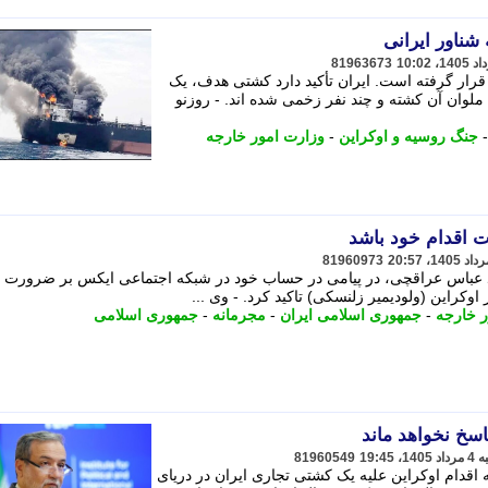
شناور ایرانی
81963673
رار گرفته است. ایران تأکید دارد کشتی هدف، یک
ملوان آن کشته و چند نفر زخمی شده اند. - روزنو
جنگ روسیه و اوکراین
-
وزارت امور خارجه
ت اقدام خود باشد
81960973
سید عباس عراقچی، در پیامی در حساب خود در شبکه اجتماعی ایکس بر ضرورت 
راین (ولودیمیر زلنسکی) تاکید کرد. - وی ...
ر خارجه
-
جمهوری اسلامی ایران
-
مجرمانه
-
جمهوری اسلامی
اسخ نخواهد ماند
81960549
اقدام اوکراین علیه یک کشتی تجاری ایران در دریای