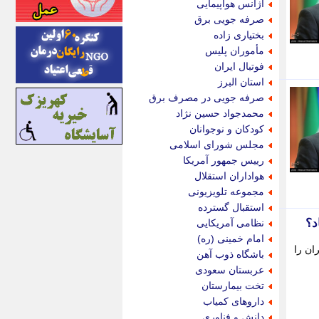
آژانس هواپیمایی
اینتیتر
صرفه جویی برق
ایونا نیوز
بختیاری زاده
بازتاب آنلاین
مأموران پلیس
باشگاه خبرنگاران
فوتبال ایران
باغستان نیوز
استان البرز
بامبوک
صرفه جویی در مصرف برق
ببین و بخون
محمدجواد حسین نژاد
بدینسان
کودکان و نوجوانان
بنکر
مجلس شورای اسلامی
بیت ران
رییس جمهور آمریکا
پارس فوتبال
هواداران استقلال
پارسینه
مجموعه تلویزیونی
پارسینه پلاس
استقبال گسترده
پاز آنلاین
د؟
نظامی آمریکایی
پاس گل
امام خمینی (ره)
پانا
ان را
باشگاه ذوب آهن
پرتو نیوز
عربستان سعودی
پرسون
تخت بیمارستان
پنجره نیوز
داروهای کمیاب
پویامگ
دانش و فناوری