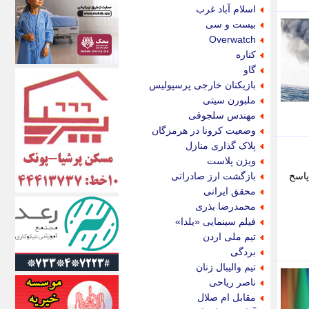
اکونیوز
اسلام آباد غرب
الف
بیست و سی
انتشار آنلاین
Overwatch
اندیشه قرن
کناره
اندیشه معاصر
گاو
اندیشه ها
بازیکنان خارجی پرسپولیس
انرژی پرس
ملبورن سیتی
ای استخدام
مهندس سلجوقی
ایتنا
وضعیت کرونا در هرمزگان
ایراف
پلاک گذاری منازل
ایران آرت
ویژن پلاست
ایران آنلاین
پاسخ
بازگشت ارز صادراتی
ایران زندگی
محقق ایرانی
ایران فوری
محمدرضا بذری
ایرانی روز
فیلم سینمایی «یلدا»
ایرانیتال
تیم ملی اردن
ایرنا
بردگی
ایسکانیوز
تیم والیبال زنان
ایسنا
ناصر ریاحی
ایکنا
مقابل ام صلال
ایلنا