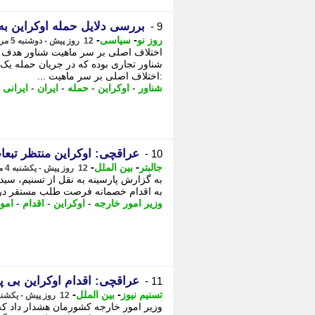
بررسی دلایل حمله اوکراین به 
9 -
-
-
روز نو
سیاسی
12 روز پیش - دوشنبه 5 مرداد 1405، 10:02
اختلاف اصلی بر سر ماهیت شناور هدف ق
شناور تجاری بوده که در جریان حمله یک 
:اختلاف اصلی بر سر ماهیت ...
شناور
-
اوکراین
-
حمله
-
ایران
-
ایرانی
-
عراقچی: اوکراین منتظر تبعا
10 -
-
-
جالبتر
بین الملل
12 روز پیش - یکشنبه 4 مرداد 1405، 20:57
به گزارش پارسینه​ به نقل از تسنیم، 
به اقدام خصمانه فرصت طلب مستقر در اوک
وزیر امور خارجه
-
اوکراین
-
اقدام
-
امو
عراقچی: اقدام اوکراین بی پ
11 -
-
-
تسنیم نیوز
بین الملل
12 روز پیش - یکشنبه 4 مرداد 1405، 19:45
وزیر امور خارجه کشورمان هشدار داد که 