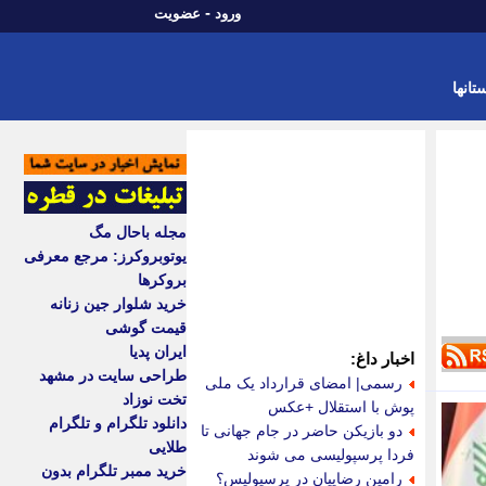
-
ورود
عضویت
تانها
مجله باحال مگ
یوتوبروکرز: مرجع معرفی
بروکرها
خرید شلوار جین زنانه
قیمت گوشی
ایران پدیا
اخبار داغ:
طراحی سایت در مشهد
رسمی| امضای قرارداد یک ملی
تخت نوزاد
پوش با استقلال +عکس
دانلود تلگرام و تلگرام
دو بازیکن حاضر در جام جهانی تا
طلایی
فردا پرسپولیسی می شوند
خرید ممبر تلگرام بدون
رامین رضاییان در پرسپولیس؟