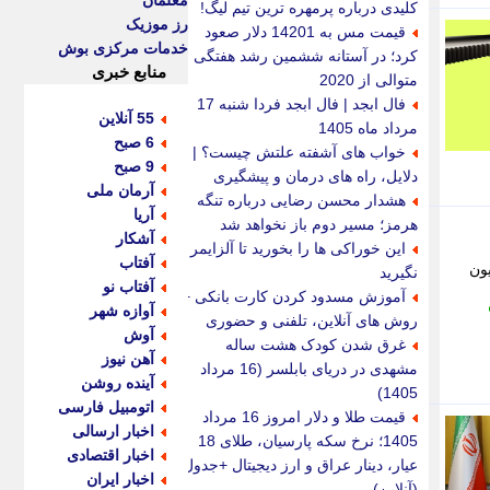
معلمان
کلیدی درباره پرمهره ترین تیم لیگ!
رز موزیک
قیمت مس به 14201 دلار صعود
خدمات مرکزی بوش
کرد؛ در آستانه ششمین رشد هفتگی
منابع خبری
متوالی از 2020
فال ابجد | فال ابجد فردا شنبه 17
55 آنلاین
مرداد ماه 1405
6 صبح
خواب های آشفته علتش چیست؟ |
9 صبح
دلایل، راه های درمان و پیشگیری
آرمان ملی
هشدار محسن رضایی درباره تنگه
آریا
هرمز؛ مسیر دوم باز نخواهد شد
آشکار
این خوراکی ها را بخورید تا آلزایمر
آفتاب
فدراسیون
نگیرید
آفتاب نو
آموزش مسدود کردن کارت بانکی +
آوازه شهر
روش های آنلاین، تلفنی و حضوری
آوش
غرق شدن کودک هشت ساله
آهن نیوز
مشهدی در دریای بابلسر (16 مرداد
آینده روشن
1405)
اتومبیل فارسی
قیمت طلا و دلار امروز 16 مرداد
اخبار ارسالی
1405؛ نرخ سکه پارسیان، طلای 18
اخبار اقتصادی
عیار، دینار عراق و ارز دیجیتال +جدول
اخبار ایران
(آنلاین)