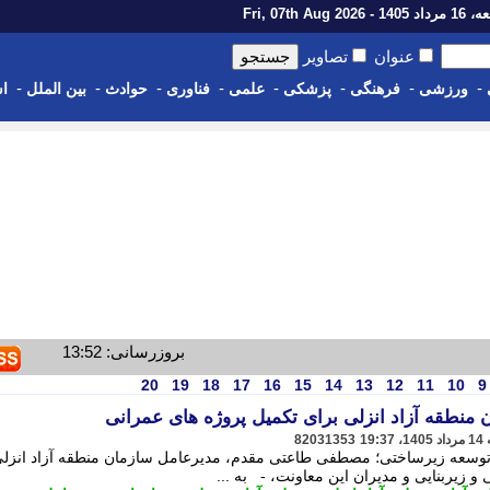
14 - Fri, 07th Aug 2026
عنوان
تصاویر
-
-
-
-
-
-
-
-
ورزشی
فرهنگی
پزشکی
علمی
فناوری
حوادث
بین الملل
اس
بروزرسانی: 13:52
20
19
18
17
16
15
14
13
12
11
10
9
منطقه آزاد انزلی برای تکمیل پروژه های عمرانی
82031353
 توسعه زیرساختی؛ مصطفی طاعتی مقدم، مدیرعامل سازمان منطقه آزاد انزلی
 زیربنایی و مدیران این معاونت، - به ...