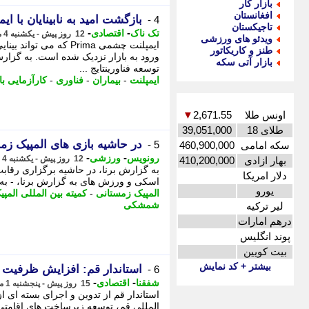
بازار کار
افغانستان
بازگشت امید به نابینایان با ایمپ
4 -
تاجیکستان
-
-
تک ناک
اقتصادی
12 روز پیش - یکشنبه 4 مرداد 1405، 10:56
ویدئو های ورزشی
ایمپلنت چشمی Prima که م
طنز و کاریکاتور
ورود به بازار نزدیک شده است. به گزارش
بازار آتی سکه
توسعه فناورینتایج ...
ایمپلنت
-
بیماران
-
فناوری
-
کارآزمایی با
اونس طلا
2,671.55
▼
طلای 18
39,051,000
در حاشیه بازی های المپیک زم
5 -
سکه امامی
460,900,000
-
-
رونویس
ورزشی
12 روز پیش - یکشنبه 4 مرداد 1405، 08:58
بهار ازادی
410,200,000
دلار امریکا
اسکی و ورزش های به گزارش برنا، - به 
یورو
المپیک زمستانی
-
کمیته بین المللی المپی
شمشکی
لیر ترکیه
درهم امارات
پوند انگلیس
بیت کویین
بیشتر + کد نمایش
استاندار قم: افزایش ظرفیت 
6 -
-
-
شفقنا
اقتصادی
15 روز پیش - پنجشنبه 1 مرداد 1405، 09:32
استاندار قم از تدوین و اجرای بسته ای 
المللی قم، توسعه زیرساخت های اقامتی، 