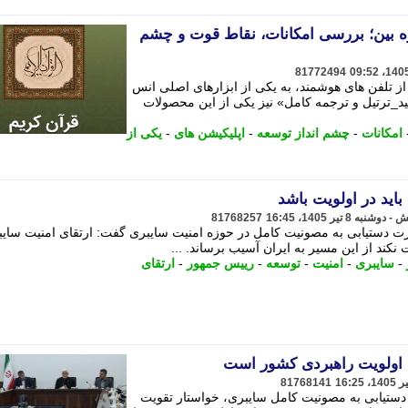
ره بین؛ بررسی امکانات، نقاط قوت و چشم
81772494
از تلفن های هوشمند، به یکی از ابزارهای اصلی انس
جید_ترتیل و ترجمه کامل» نیز یکی از این محصولات
امکانات
-
چشم انداز توسعه
-
اپلیکیشن های
-
یکی از
اید در اولویت باشد
81768257
رت دستیابی به مصونیت کامل در حوزه امنیت سایبری گفت: ارتقای امنیت سای
نکند از این مسیر به ایران آسیب برساند. ...
-
سایبری
-
امنیت
-
توسعه
-
رییس جمهور
-
ارتقای
 اولویت راهبردی کشور است
81768141
 دستیابی به مصونیت کامل سایبری، خواستار تقویت