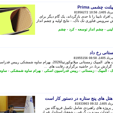
لنت چشمی Prima
81956272
ی تواند بینایی افراد نابینا را تا حدی بازگرداند، یک گام دیگر برای
 سرویس فناوری تک ناک، - نتایج اولیه و چشم انداز
لینی
-
چشم انداز توسعه
-
کرد
-
چشم
ستانی رخ داد
81955156
به گزارش برنا، در حاشیه برگزاری رقابت های المپیک زمستانی میلانوکورتینا2026، بهرام ساوه شمشکی رییس 
گزارش برنا، در حاشیه برگزاری رقابت های ...
ک
-
المپیک
-
زمستانی
-
رییس فدراسیون اسکی
-
بهرام ساوه شمشکی
-
ساوه
هتل های پنج ستاره در دستور کار است
81933903
از پروژه های راهبردی شامل تکمیل فرودگاه بین
احداث موزه بزرگ قم، - شفقنا- استاندار قم از