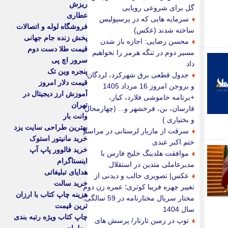
ریزش
گل برای شروعی رویایی
عطاری
سرمایه هایی که در پرسپولیس
فروشگاه لوله و اتصالات
ساخته شدند (عکس)
پخش زنده جام جهانی
محسن رضایی: اجازه باز شدن
قیمت طلا دست دوم
مسیر دوم در تنگه هرمز را نخواهیم
سرور اچ پی
داد
پنجره وین تک
جدول قطعی برق شهرکرد، لردگان
قیمت دلار امروز
و بروجن امروز 16 مرداد 1405
آموزش ارز دیجیتال در
+برنامه خاموشی فلارد، کیار،
تهران
فارسان، بن، فرخشهر و... (چهارمحال
وانت بار
و بختیاری )
بهترین طراحی سایت یزد
سرقت از مازیار لرستانی در مراسم
خرید مانیتور استوک
ختم اکبر عبدی
خرید فالوور پاپ آپ
موافقت هلدینگ خلیج فارس با
اینستاگرام
مدیرعاملی متدین در استقلال
هدایای تبلیغاتی
عکس| تصویری جالب و دیدنی از
خرید سالت
تغییر چهره فریبا کوثری؛ عمره زن دوم
هزینه چاپ کتاب با ارزان
مختار سریال مختارنامه در 59 سالگی؛
ترین قیمت
سال 1404
چاپ کتاب ویژه رتبه بندی
توپ در زمین تارتار/ پرسش های