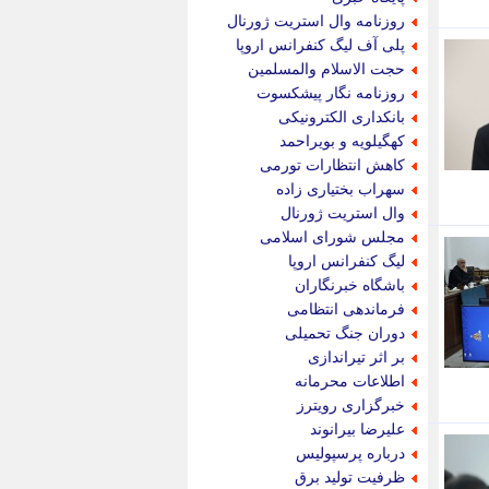
پویه آنلاین
روزنامه وال استریت ژورنال
پیام نفت
پلی آف لیگ کنفرانس اروپا
تابناک
حجت الاسلام والمسلمین
تازه نیوز
روزنامه نگار پیشکسوت
تبیان
بانکداری الکترونیکی
تجارت نیوز
کهگیلویه و بویراحمد
تحریریه
کاهش انتظارات تورمی
ترابر نیوز
سهراب بختیاری زاده
ترفندباز
وال استریت ژورنال
تریبون اقتصاد
مجلس شورای اسلامی
تسنیم نیوز
لیگ کنفرانس اروپا
تک ناک
باشگاه خبرنگاران
تکراتو
فرماندهی انتظامی
توریسم آنلاین
دوران جنگ تحمیلی
تولید نیوز
بر اثر تیراندازی
تیتر فوری
اطلاعات محرمانه
تیکنا
خبرگزاری رویترز
جاب ویژن
علیرضا بیرانوند
جار نیوز
درباره پرسپولیس
جالبتر
ظرفیت تولید برق