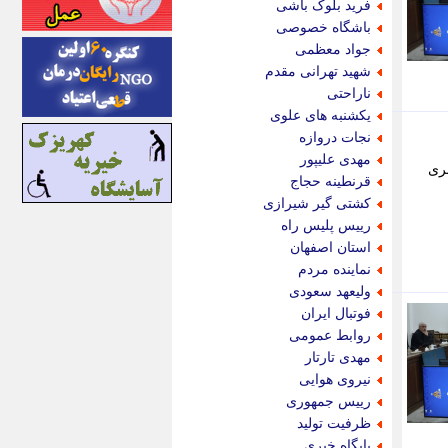
فرید بلوک باشی
اینتیتر
باشگاه خصوصی
ایونا نیوز
جواد معظمی
بازتاب آنلاین
شهید تهرانی مقدم
باشگاه خبرنگاران
ناراحتی
باغستان نیوز
یکشنبه های علوی
بامبوک
نجات دروازه
ببین و بخون
مهدی علیپور
بری
بدینسان
قرنطینه حجاج
بنکر
کشتی گیر شیرازی
بیت ران
رییس پلیس راه
پارس فوتبال
استان اصفهان
پارسینه
نماینده مردم
پارسینه پلاس
ولیعهد سعودی
پاز آنلاین
فوتبال ایران
پاس گل
روابط عمومی
پانا
مهدی تارتار
پرتو نیوز
نیروی هوایی
پرسون
رییس جمهوری
پنجره نیوز
ظرفیت تولید
پویامگ
پایگاه خبری