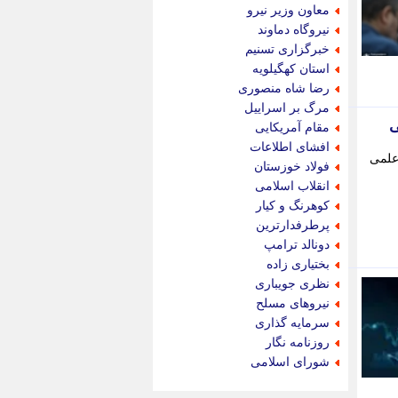
جام جم
معاون وزیر نیرو
جدید پرس
نیروگاه دماوند
جماران
خبرگزاری تسنیم
جوان ایرانی
استان کهگیلویه
جهان مانا
رضا شاه منصوری
جهان نگر
مرگ بر اسراییل
جهان نیوز
ی
مقام آمریکایی
چطور
افشای اطلاعات
علمی
چمپیونات
فولاد خوزستان
چمدون
انقلاب اسلامی
چه خبر
کوهرنگ و کیار
حادثه 24
پرطرفدارترین
حرف تو
دونالد ترامپ
حوادث پلاس
بختیاری زاده
حوزه نیوز
نظری جویباری
خبر آنلاین
نیروهای مسلح
خبر جنوب
سرمایه گذاری
خبر سیاسی
روزنامه نگار
خبر گردون
شورای اسلامی
خبر ورزشی
خبرجو