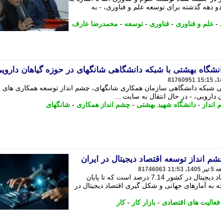
 دهه گذشته برای توسعه علم و فناوری، - به
-
علم و فناوری
-
فناوری
-
توسعه
-
محمدرضا عارف
شگاه بهشتی با شبکه دانشگاهی شانگهای در حوزه گیاهان داروی
81760951
 شبکه دانشگاهی سازمان همکاری شانگهای، چشم انداز توسعه همکاری های 
دارویی، - در ﺣﺎل اﻧﺘﻘﺎل ﺑﻪ ﺳﺎﯾﺖ ...
انداز
-
دانشگاه شهید بهشتی
-
چشم انداز همکاری
-
شانگهای
م انداز توسعه اقتصاد دیجیتال در ایران
81746063
به گواه آمار وزارت ارتباطات، سهم اقتصاد دیجیتال در کشور 7.14 درصد است که تا پایان
درصد برسد.با توجه به آمارهای جهانی و شکل گیری اقتصاد دیجیتال در
فعالیت های اقتصادی
-
بازار کار
-
کار