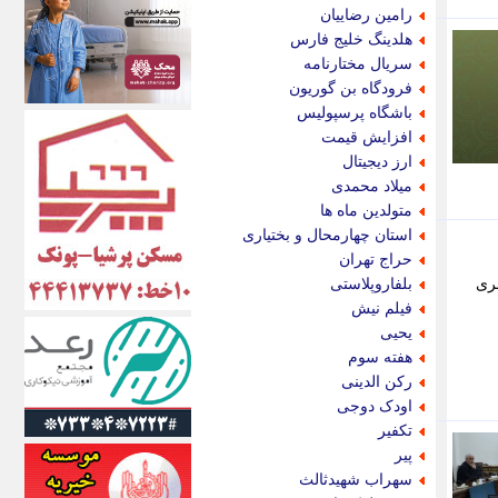
اکونیوز
رامین رضاییان
الف
هلدینگ خلیج فارس
انتشار آنلاین
سریال مختارنامه
اندیشه قرن
فرودگاه بن گوریون
اندیشه معاصر
باشگاه پرسپولیس
اندیشه ها
افزایش قیمت
انرژی پرس
ارز دیجیتال
ای استخدام
میلاد محمدی
ایتنا
متولدین ماه ها
ایراف
استان چهارمحال و بختیاری
ایران آرت
حراج تهران
ایران آنلاین
بری
بلفاروپلاستی
ایران زندگی
فیلم نیش
ایران فوری
یحیی
ایرانی روز
هفته سوم
ایرانیتال
رکن الدینی
ایرنا
اودک دوجی
ایسکانیوز
تکفیر
ایسنا
پیر
ایکنا
سهراب شهیدثالث
ایلنا