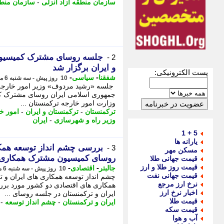
سازمان منطقه آزاد انزلی
-
سازمان منطق
جلسه روسای مشترک کمیسیون
2 -
و ایران برگزار شد
پست الکترونیکی:
-
-
شفقنا
سیاسی
10 روز پیش - سه شنبه 6 مرداد 1405، 12:42
جلسه «رشید مردوف» وزیر امور خارجه 
جمهوری اسلامی ایران روسای مشترک کمی
وزارت امور خارجه ترکمنستان ...
ترکمنستان
-
ترکمنستان و ایران
-
امور خ
وزیر راه و شهرسازی
-
ایران
5 + 1
یارانه ها
بررسی چشم انداز توسعه همکا
3 -
مسکن مهر
روسای کمیسیون مشترک همکاری 
قیمت جهانی طلا
قیمت روز طلا و ارز
-
-
جالبتر
اقتصادی
10 روز پیش - سه شنبه 6 مرداد 1405، 12:07
قیمت جهانی نفت
چشم انداز توسعه همکاری های ایران و
نرخ ارز مرجع
همکاری های اقتصادی دو کشور مورد برر
اخبار نرخ ارز
ایران و ترکمنستان در جلسه روسای ...
قیمت طلا
ایران و ترکمنستان
-
چشم انداز توسعه
-
قیمت سکه
آب و هوا