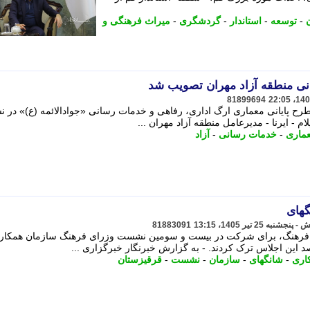
-
توسعه
-
استاندار
-
گردشگری
-
میراث فرهنگی و
ی منطقه آزاد مهران تصویب شد
81899694
طرح پایانی معماری ارگ اداری، رفاهی و خدمات رسانی «جوادالائمه (ع)» در
م - ایرنا - مدیرعامل منطقه آزاد مهران ...
ماری
-
خدمات رسانی
-
آزاد
های
81883091
فرهنگ، برای شرکت در بیست و سومین نشست وزرای فرهنگ سازمان همکار
د این اجلاس ترک کردند. - به گزارش خبرنگار خبرگزاری ...
اری
-
شانگهای
-
سازمان
-
نشست
-
قرقیزستان