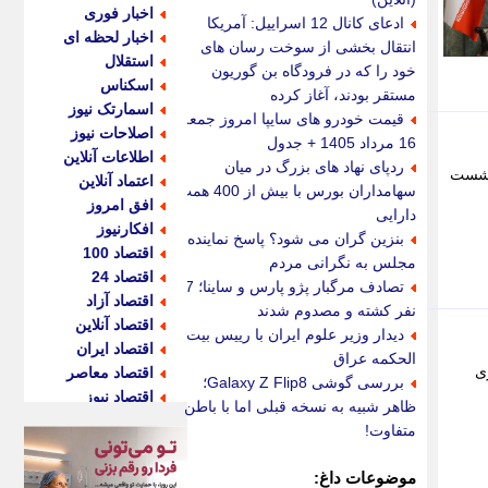
اخبار فوری
ادعای کانال 12 اسراییل: آمریکا
اخبار لحظه ای
انتقال بخشی از سوخت رسان های
استقلال
خود را که در فرودگاه بن گوریون
اسکناس
مستقر بودند، آغاز کرده
اسمارتک نیوز
قیمت خودرو های سایپا امروز جمعه
اصلاحات نیوز
16 مرداد 1405 + جدول
اطلاعات آنلاین
ردپای نهاد های بزرگ در میان
 نشست
اعتماد آنلاین
سهامداران بورس با بیش از 400 همت
افق امروز
دارایی
افکارنیوز
بنزین گران می شود؟ پاسخ نماینده
اقتصاد 100
مجلس به نگرانی مردم
اقتصاد 24
تصادف مرگبار پژو پارس و ساینا؛ 7
اقتصاد آزاد
نفر کشته و مصدوم شدند
اقتصاد آنلاین
دیدار وزیر علوم ایران با رییس بیت
اقتصاد ایران
الحکمه عراق
ی
اقتصاد معاصر
بررسی گوشی Galaxy Z Flip8؛
اقتصاد نیوز
ظاهر شبیه به نسخه قبلی اما با باطن
اکو ایران
متفاوت!
اکوفارس
اکونگار
موضوعات داغ: