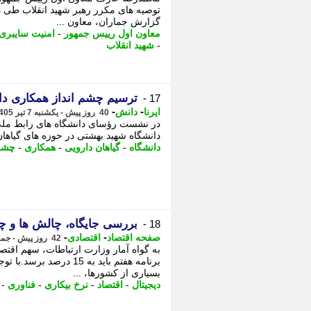
توصیه های مکرر رهبر شهید انقلاب طی دو
گزارش جماران، معاون ...
معاون اول رییس جمهور
-
امنیت سایبری
-
شهید انقلاب
ترسیم چشم انداز همکاری دان
17 -
-
-
ایرنا
دانش
40 روز پیش - یکشنبه 7 تیر 1405، 15:15
در نشست رؤسای دانشگاه های رابط ملی
دانشگاه شهید بهشتی در حوزه های گیاهان 
دانشگاه
-
گیاهان دارویی
-
همکاری
-
چشم 
بررسی جایگاه، چالش ها و چش
18 -
-
-
صفحه اقتصاد
اقتصادی
42 روز پیش - جمعه 5 تیر 1405، 11:53
برنامه هفتم باید به 15 
بسیاری از کشورها، ...
دیجیتال
-
اقتصاد
-
نرخ بیکاری
-
فناوری
-