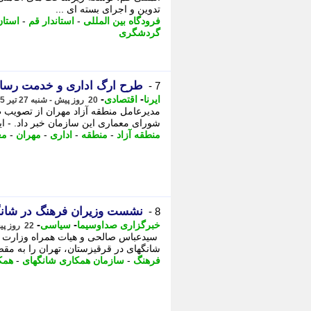
تدوین و اجرای بسته ای ...
فرودگاه بین المللی
-
استاندار قم
-
استان
گردشگری
طرح ارگ اداری و خدمت رسان
7 -
-
-
ایرنا
اقتصادی
20 روز پیش - شنبه 27 تیر 1405، 22:05
مدیرعامل منطقه آزاد مهران از تصویب 
شورای معماری این سازمان خبر داد. - ایلا
منطقه آزاد
-
منطقه
-
اداری
-
مهران
-
مع
نشست وزیران فرهنگ در شانگ
8 -
-
-
خبرگزاری صداوسیما
سیاسی
22 روز پیش - پنجشنبه 25 تیر 1405، 13:15
سیدعباس صالحی و هیات همراه وزارت 
شانگهای در قرقیزستان، تهران را به مقص
فرهنگ
-
سازمان همکاری شانگهای
-
همک