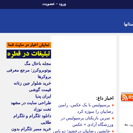
-
ورود
عضویت
تانها
مجله باحال مگ
یوتوبروکرز: مرجع معرفی
بروکرها
خرید شلوار جین زنانه
قیمت گوشی
ایران پدیا
اخبار داغ:
طراحی سایت در مشهد
پرسپولیس با یک عکس، رامین
تخت نوزاد
رضاییان را سوژه کرد
دانلود تلگرام و تلگرام
تمرین بازیکنان پرسپولیس در
طلایی
، به
ورزشگاه آزادی + عکس
خرید ممبر تلگرام بدون
جانشین رضاییان درخشید؛ دو پاس