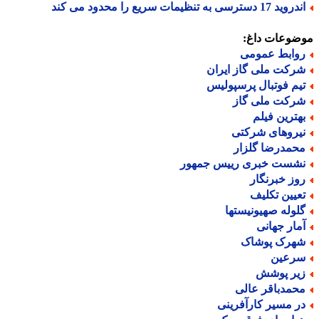
د 17 دسترسی به تنظیمات سریع را محدود می کند
ضوعات داغ:
وابط عمومی
رکت ملی گاز ایران
یم فوتبال پرسپولیس
رکت ملی گاز
هترین فیلم
یروهای شرکتی
حمدرضا گلزار
شست خبری رییس جمهور
وز خبرنگار
عیین تکلیف
لوله صهیونیستها
مار جهانی
هرک پوشاک
رعین
یر پوشش
حمدباقر عالی
ر مسیر کارآفرینی