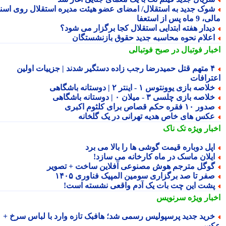
وک جدید به استقلال/ امضای عضو هیئت مدیره استقلال روی اسناد
ماه پس از استعفا
یدار هفته ابتدایی استقلال کجا برگزار می شود؟
علام نحوه محاسبه جدید حقوق بازنشستگان
بار فوتبال در صبح فوتبالی
۴ متهم قتل حمیدرضا رجب زاده دستگیر شدند | جزییات اولین
ترافات
لاصه بازی یوونتوس ۱ - اینتر ۲ | دوستانه باشگاهی
لاصه بازی چلسی ۳ - میلان ۰ | دوستانه باشگاهی
ور ۱۰ فقره حکم قصاص برای کلثوم اکبری
کس های خاص هدیه تهرانی در یک گلخانه
بار ویژه
تک ناک
پل دوباره قیمت گوشی ها را بالا می برد
یلان ماسک در ماه کارخانه می سازد!
وگل مترجم هوش مصنوعی آفلاین ساخت + تصویر
فر تا صد برگزاری سومین المپیک فناوری ۱۴۰۵
شت این چت بات یک آدم واقعی نشسته است!
بار ویژه
سرنویس
رید جدید پرسپولیس رسمی شد؛ هافبک تازه وارد با لباس سرخ +
کس