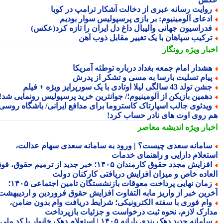
وایت رسانه عبری از دخالت آشکار ترامپ در کوبا
دعای آلومینیوم: بر بازی پرسپولیس سوار بودیم
دراسیون جهانی والیبال داغ دل ایران را تازه کرد(عکس)
رکیب سپاهان با یک تغییر مقابل ذوب آهن
بار ویژه
رونگار
شدار امام جمعه بغداد درباره توطئه آمریکا
یام تسلیت بارسا به مسی و تشکر از پدرش
ن تولد 43 سالگی لیلا اوتادی با یک سورپرایز ویژه + فیلم
همین بازیکن از آلومینیوم؛/ جوانترین خرید پرسپولیس رونمایی شد!
یدئوی جالب اسپارتاک کاستروما برای مدافع ایرانی/ باشگاه روسی
 روی اوت های نادر حساب کرد!
بار ویژه
اندیشه معاصر
امانه سعدی چیست؟ | ورود به سامانه سعدی سهام عدالت،
تعلام دارایی و راهنمای خدمات
افزایش مجدد حقوق کارمندان ۱۴۰۵؛ خبر جدید از ترمیم حقوق، فوق
عاده خاص و میزان افزایش دریافتی کارکنان دولت
زمان نهایی پرداخت معوقات بازنشستگان تامین اجتماعی ۱۴۰۵؛
رین خبر از واریز مابه التفاوت افزایش حقوق فروردین و اردیبهشت
ام فوری با سفته الکترونیکی؛ شرایط دریافت وام بدون ضامن،
ارک لازم، نحوه ثبت درخواست و جزئیات بازپرداخت
سامانه جدید دهک بندی یارانه ۱۴۰۵ | استعلام دهک خانوار با کد ملی،