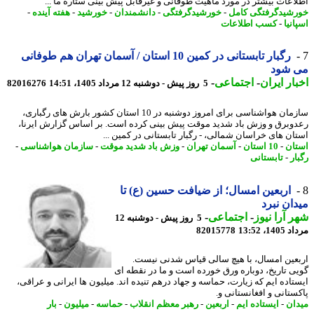
اعات بیشتر در مورد ماهیت طوفانی و غیرقابل پیش بینی ستاره ما ...
شیدگرفتگی کامل
-
خورشیدگرفتگی
-
دانشمندان
-
خورشید
-
هفته آینده
-
نیا
-
کسب اطلاعات
رگبار تابستانی در کمین 10 استان / آسمان تهران هم طوفانی
 شود
ار ایران
-
اجتماعی
-
5 روز پیش - دوشنبه 12 مرداد 1405، 14:51
82016276
سازمان هواشناسی برای امروز دوشنبه در 10 استان کشور بارش های رگباری،
وبرق و وزش باد شدید موقت پیش بینی کرده است. بر اساس گزارش ایرنا،
ان های خراسان شمالی، - رگبار تابستانی در کمین ...
ان
-
10 استان
-
آسمان تهران
-
وزش باد شدید موقت
-
سازمان هواشناسی
-
ر
-
تابستانی
اربعین امسال؛ از ضیافت حسین (ع) تا
ان نبرد
 آرا نیوز
-
اجتماعی
-
5 روز پیش - دوشنبه 12
1، 13:52
82015778
عین امسال، با هیچ سالی قیاس شدنی نیست.
ی تاریخ، دوباره ورق خورده است و ما در نقطه ای
تاده ایم که زیارت، حماسه و جهاد درهم تنیده اند. میلیون ها ایرانی و عراقی،
ستانی و افغانستانی و.
ان
-
ایستاده ایم
-
اربعین
-
رهبر معظم انقلاب
-
حماسه
-
میلیون
-
بار