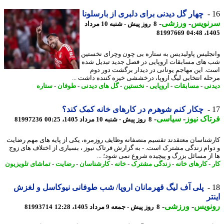
چهار گل دیدنی برای دلبری از بارسلونا
نویس
-
ورزشی
-
8 روز پیش - شنبه 10 مرداد
81997669
1405
جلیس پاولیدیس به ستاره بی چون وچرای نخستین
های مسابقات اروپایی در فصل جدید تبدیل شده
. این مهاجم یونانی در دیدار برگشت دور دوم
له انتخابی لیگ اروپا، درخششی خیره کننده داشت ...
نی
-
مسابقات
-
اروپایی
-
نخستین
-
گل های دیدنی
-
طوفان
-
ستاره
چکار کنم شوهرم در کارهای خانه کمک کند؟
اک نیوز
-
سیاسی
-
8 روز پیش - شنبه 10 مرداد 1405، 00:25
81997236
شناسان معتقدند تقسیم منصفانه وظایف روزمره، یکی از پایه های مهم رضایت
وام زندگی مشترک است. - به گزارش فرتاک نیوز ، بسیاری از اختلاف های زوج
از مسائل بزرگ و پیچیده شروع نمی شود؛ ...
-
کارهای خانه
-
زندگی مشترک
-
خانه
-
کارشناسان
-
رضایت
-
تماشای تلویزیون
پلی آف لیگ قهرمانان اروپا/ شب طوفانی نیوکاسل و لغزش
تر
نویس
-
ورزشی
-
8 روز پیش - جمعه 9 مرداد 1405، 12:28
81993714