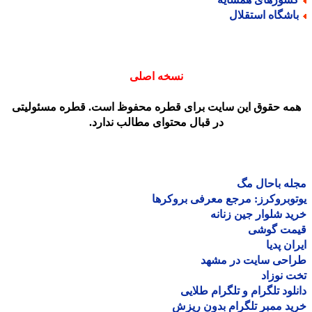
اشگاه استقلال
نسخه اصلی
مه حقوق این سایت برای قطره محفوظ است. قطره مسئولیتی
در قبال محتوای مطالب ندارد.
ه باحال مگ
وبروکرز: مرجع معرفی بروکرها
د شلوار جین زنانه
مت گوشی
ان پدیا
احی سایت در مشهد
 نوزاد
لود تلگرام و تلگرام طلایی
د ممبر تلگرام بدون ریزش