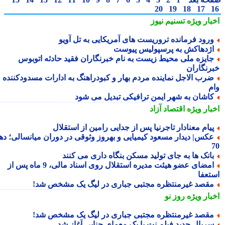
20
19
18
17
بار ویژه
تسنیم نیوز
رود فرمانده تروریست های آمریکایی به تل آویو
ژدهاکش به پرسپولیس پیوست
ایزه ملی محیط زیست به نام خبرنگاران فقید حادثه اتوبوس
رنگاران
رب الاجل نماینده مردم بهار و کبودراهنگ به ادارات مسدودکننده
م
اشان به شهر ایمن ترافیکی تبدیل می شود
بار ویژه
اقتصاد آزاد
یام معنادار تاجرنیا پس از جدایی رامین از استقلال
کس| دیدار مسعود کیمیایی و بهروز وثوقی در دوران میانسالی؛ دهه
انک ها به جای تولید مسکن بنگاه داری می کنند
امضای عضو هیئت مدیره استقلال روی اسناد مالی، 9 ماه پس از
تعفا
قصد غیرمنتظره مجتبی جباری در لیگ یک مشخص شد!
بار ویژه
روز نو
قصد غیرمنتظره مجتبی جباری در لیگ یک مشخص شد!
ریال جدید فیلم نت با یک معمای جنایی آغاز شد