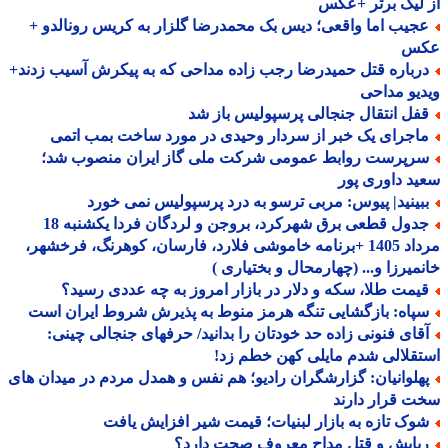
لیگ برتر +عکس
جیب اما واقعی؛ دیس بک محمدرضا گلزار به کریس رونالدو +
س
رباره قتل حمیدرضا رجب زاده مداحی که به پیکرش آسیب زدند+
یو مداحی
فل انتقال جنجالی پرسپولیس باز شد
اجرای یک خبر از سردار وحیدی در مورد ساخت بمب اتمی
رپرست روابط عمومی شرکت ملی گاز ایران منصوب شد؛
د داوری پور
بینید| پیوس: مربی ترسو به درد پرسپولیس نمی خورد
جدول قطعی برق شهرکرد، بروجن و لردگان فردا یکشنبه 18
مرداد 1405 +برنامه خاموشی فلارد، فارسان، کوهرنگ، فرخشهر،
میرزا و... (چهارمحال و بختیاری )
یمت طلا، سکه و دلار در بازار امروز به چه عددی رسید؟
پاه: بازگشایی تنگه هرمز منوط به پذیرش شروط ایران است
قای فنونی زاده حد خودتان را بدانید/ حرفهای جنجالی چینی:
قلالی شدم مایلی کهن خطم زد!
هلوانیان: گزارشگران رادیو؛ هم نفس و همدل مردم در میدان های
 قرار دارند
وک تازه به بازار لبنیات؛ قیمت شیر افزایش یافت
بایش و قتل مداح معروف صحت دارد؟