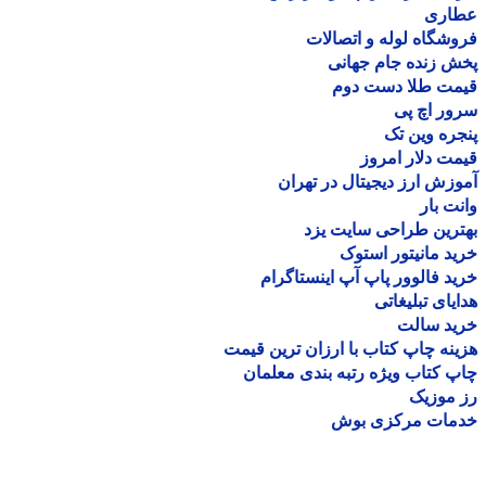
اری
شگاه لوله و اتصالات
 زنده جام جهانی
مت طلا دست دوم
ر اچ پی
ره وین تک
ت دلار امروز
زش ارز دیجیتال در تهران
ت بار
رین طراحی سایت یزد
د مانیتور استوک
د فالوور پاپ آپ اینستاگرام
یای تبلیغاتی
ید سالت
نه چاپ کتاب با ارزان ترین قیمت
 کتاب ویژه رتبه بندی معلمان
موزیک
مات مرکزی بوش