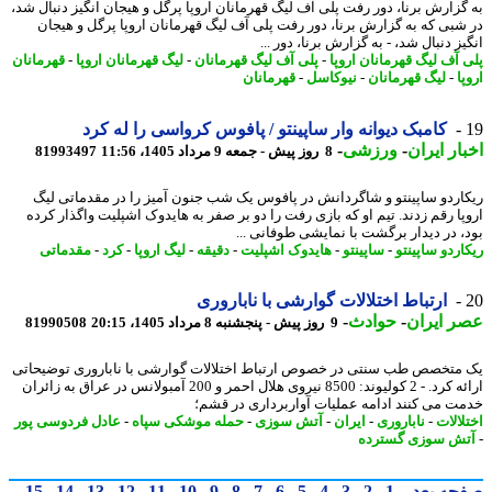
گزارش برنا، دور رفت پلی آف لیگ قهرمانان اروپا پرگل و هیجان انگیز دنبال شد،
شبی که به گزارش برنا، دور رفت پلی آف لیگ قهرمانان اروپا پرگل و هیجان
ز دنبال شد، - به گزارش برنا، دور ...
 آف لیگ قهرمانان اروپا
-
پلی آف لیگ قهرمانان
-
لیگ قهرمانان اروپا
-
قهرمانان
ا
-
لیگ قهرمانان
-
نیوکاسل
-
قهرمانان
کامبک دیوانه وار ساپینتو / پافوس کرواسی را له کرد
ار ایران
-
ورزشی
-
8 روز پیش - جمعه 9 مرداد 1405، 11:56
81993497
اردو ساپینتو و شاگردانش در پافوس یک شب جنون آمیز را در مقدماتی لیگ
پا رقم زدند. تیم او که بازی رفت را دو بر صفر به هایدوک اشپلیت واگذار کرده
، در دیدار برگشت با نمایشی طوفانی ...
اردو ساپینتو
-
ساپینتو
-
هایدوک اشپلیت
-
دقیقه
-
لیگ اروپا
-
کرد
-
مقدماتی
ارتباط اختلالات گوارشی با ناباروری
 ایران
-
حوادث
-
9 روز پیش - پنجشنبه 8 مرداد 1405، 20:15
81990508
متخصص طب سنتی در خصوص ارتباط اختلالات گوارشی با ناباروری توضیحاتی
ارائه کرد. - 2 کولیوند: 8500 نیروی هلال احمر و 200 آمبولانس در عراق به زائران
ت می کنند ادامه عملیات آواربرداری در قشم؛
لالات
-
ناباروری
-
ایران
-
آتش سوزی
-
حمله موشکی سپاه
-
عادل فردوسی پور
ش سوزی گسترده
حه بعد
1
2
3
4
5
6
7
8
9
10
11
12
13
14
15