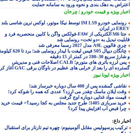
تراض به دهک بندی و نحوه ورود به سامانه حمایت
بار ویژه
و قیمت خودرو | چرخان
رونمایی خودرو IM LS9 توسط نیکا موتور، لوکس ترین شاسی بلند
 در ایران
جتا M6 الکتریکی از FAW‑فولکس واگن با کابین منحصربه فرد و
بلیت تبدیل به «دو تخت» رونمایی شد
ری فالوین A9L مدل 2027 رسماً معرفی شد
چانگان دیپال S05 فیس لیفت با لیدار رونمایی شد؛ برد تا 620 کیلومتر
 سریع 30–80٪ در کمتر از 15 دقیقه
پس لرزه باتری های متورم؛ CALB اصلاحات فنی و مدیریتی
رده ای را بعد از خرابی های عظیم در ناوگان برقی GAC آغاز کرد
بار ویژه
ایونا نیوز
قاشی گمشده پس از 400 سال دوباره خبرساز شد!
قت ایلان ماسک چقدر می ارزد؟ عددی که همه را شوکه کرد!
یمت مواد غذایی دوباره اوج گرفت
ید سربازی 1405؛ طرح جدید مجلس به کجا رسید؟+ قیمت خرید
را قبض آب افزایش پیدا کرد؟
ار داغ:
رکیب پرسپولیس مقابل آلومینیوم/ چهره تیم تارتار برای استقبال