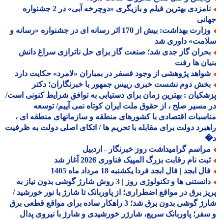
نامزدی بهترین فیلم و بازیگری «دوچرخه آبی» در 2 جشنواره
نی
وزارت بهداشت: بیش از 170 اثر رسانه ای در جشنواره «رسانه و
امت» داوری شد
حران گاز جدی شد؛ صنعت گاز برای حل ناترازی سراغ دانش
ان ها رفت
واهد پژوهشی از وجود فسفر در بمباران «لامرد» حکایت دارد
خش دوم نشست خبری رییس جمهور با خبرنگاران؛ دکتر
کیان : بهترین زمان برای دستیابی به توافق شرایط کنونی است/
مسیر صلح ، از حقوق ملت ایران کوتاه نمی آییم/ توسعه
سبات اقتصادی با کشورهای منطقه و سازمانهای منطقه ای ،
برد دولت برای مقابله با تحریم ها / اتکای اصلی دولت به ظرفیت
راسم گرامیداشت روز خبرنگار - اردبیل
بت نام رقابت بزرگ المپیک فناوری 2026 آغاز شد
ل ابجد | فال ابجد فردا یکشنبه 18 مرداد ماه 1405
دانستنی ها و تکنولوژی روز | 3 روش شارژ گوشی بدون نیاز به
ز برق در مواقع اضطراری؛ از پاوربانک تا شارژ با نور خورشید /
شارژ گوشی بدون برق شد؛ 3 راهکار ساده برای مواقع قطعی برق
فر؛ پاوربانک سریع، شارژر خورشیدی و شارژ با نیروی پدال