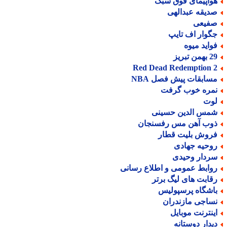
واپیمای فوق سبک
دیقه عبدالهی
فیعی
گوار اف تایپ
واید میوه
من تبریز
Red Dead Redemption 
سابقات پیش فصل NBA
مره خوب گرفت
وت
مس الدین حسینی
وب آهن مس رفسنجان
روش بلیت قطار
وحیه جهادی
ردار وحیدی
وابط عمومی و اطلاع رسانی
قابت های لیگ برتر
اشگاه پرسپولیس
ساجی مازندران
ینترنت موبایل
یدار دوستانه