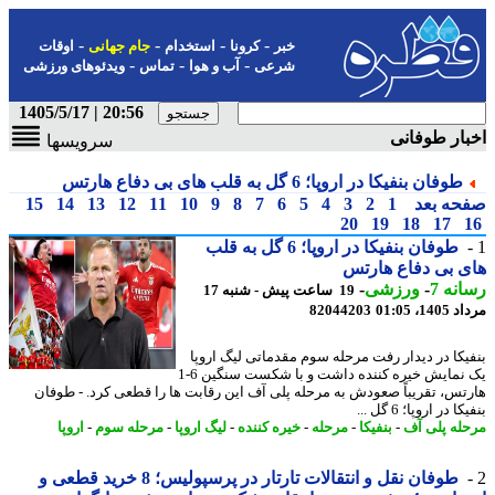
-
-
-
-
خبر
کرونا
استخدام
جام جهانی
اوقات
-
-
-
شرعی
آب و هوا
تماس
ویدئوهای ورزشی
20:56 | 1405/5/17
ار طوفانی
سرویسها
طوفان بنفیکا در اروپا؛ 6 گل به قلب های بی دفاع هارتس
حه بعد
1
2
3
4
5
6
7
8
9
10
11
12
13
14
15
20
19
18
17
طوفان بنفیکا در اروپا؛ 6 گل به قلب
 بی دفاع هارتس
نه 7
-
ورزشی
-
19 ساعت پیش - شنبه 17
1، 01:05
82044203
یکا در دیدار رفت مرحله سوم مقدماتی لیگ اروپا
یک نمایش خیره کننده داشت و با شکست سنگین 6-1
تس، تقریباً صعودش به مرحله پلی آف این رقابت ها را قطعی کرد. - طوفان
 در اروپا؛ 6 گل ...
له پلی آف
-
بنفیکا
-
مرحله
-
خیره کننده
-
لیگ اروپا
-
مرحله سوم
-
اروپا
طوفان نقل و انتقالات تارتار در پرسپولیس؛ 8 خرید قطعی و