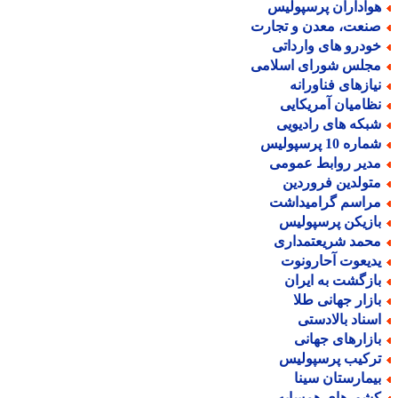
واداران پرسپولیس
نعت، معدن و تجارت
ودرو های وارداتی
جلس شورای اسلامی
یازهای فناورانه
ظامیان آمریکایی
بکه های رادیویی
اره 10 پرسپولیس
دیر روابط عمومی
تولدین فروردین
راسم گرامیداشت
ازیکن پرسپولیس
حمد شریعتمداری
دیعوت آحارونوت
ازگشت به ایران
ازار جهانی طلا
سناد بالادستی
ازارهای جهانی
رکیب پرسپولیس
یمارستان سینا
شورهای همسایه