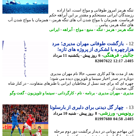
ه هرمز امروز طوفانی و مواج است، اما اراده
ندگان ایرانی مستحکم و مقتدر بر این آبراهه حکم
است. همزمان با مواج شدن آب های تنگه هرمز، - همزمان با مواج شدن آب
تنگه هرمز، پیامی ...
ه هرمز
-
هرمز
-
تنگه
-
منبع
-
مواج
-
آبراهه
-
ایرانی
بازگشت طوفانی مهران مدیری؛ مرد
رچهره با لشکری از پروژه های تازه!
بتر
-
فرهنگی
-
6 روز پیش - یکشنبه 11 مرداد
82007622
1405
 از مدت ها کم کاری نسبی، حالا نام مهران مدیری
اره در صدر اخبار سینما و تلویزیون دیده می شود؛
ه ای که برای چند نسل از مخاطبان ایرانی با طنزهای متفاوت، - در کنار شاه
 صحبت از ...
ری
-
مهران مدیری
-
برنامه
-
نام
-
کارگردانی
-
سینما و تلویزیون
-
گفت وگو
چهار گل دیدنی برای دلبری از بارسلونا
نویس
-
ورزشی
-
8 روز پیش - شنبه 10 مرداد
81997680
1405
 مهاجم یونانی در دیدار برگشت دور دوم مرحله