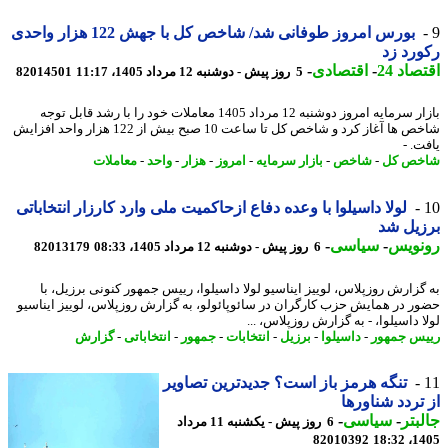
بورس امروز طوفانی شد/ شاخص کل با جهش 122 هزار واحدی
رد زد
اد 24
-
اقتصادی
-
5 روز پیش - دوشنبه 12 مرداد 1405، 11:17
82014501
بازار سرمایه امروز دوشنبه 12 مرداد 1405 معاملات خود را با رشد قابل توجه
شاخص ها آغاز کرد و شاخص کل تا ساعت 10 صبح بیش از 122 هزار واحد افزایش
. -
خص کل
-
شاخص
-
بازار سرمایه
-
امروز
-
هزار
-
واحد
-
معاملات
لولا داسیلوا با وعده دفاع ازحاکمیت ملی وارد کارزار انتخاباتی
یل شد
نویس
-
سیاسی
-
6 روز پیش - دوشنبه 12 مرداد 1405، 08:33
82013179
گزارش روزپلاس، لوییز ایناسیو لولا داسیلوا، رییس جمهور کنونی برزیل، با
ر در همایش حزب کارگران در سائوپائولو، به گزارش روزپلاس، لوییز ایناسیو
 داسیلوا، - به گزارش روزپلاس، ...
س جمهور
-
داسیلوا
-
برزیل
-
انتخابات
-
جمهور
-
انتخاباتی
-
گزارش
تنگه هرمز باز است؟ جدیدترین تصاویر
تردد شناورها
بتر
-
سیاسی
-
6 روز پیش - یکشنبه 11 مرداد
82010392
1405