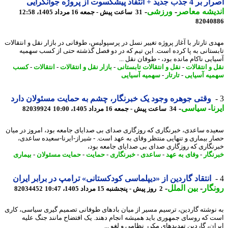
جدید + انتقاد پیشکسوت از پروژه جوانگرایی
یشه معاصر
-
ورزشی
-
31 ساعت پیش - جمعه 16 مرداد 1405، 12:58
82040
ی تارتار با آغاز پروژه تغییر نسل در پرسپولیس، طوفانی در بازار نقل و انتقالات
ستانی به پا کرده است. این تیم که در دو فصل گذشته حتی از کسب سهمیه
یی ناکام مانده بود، - طوفان نقل ...
 و انتقالات
-
نقل و انتقالات تابستانی
-
بازار نقل و انتقالات
-
انتقالات
-
کسب
یه آسیایی
-
تارتار
-
سهمیه آسیایی
وقتی جوهره وجود یک خبرنگار، چشم به حمایت مسئولان دارد
ا
-
سیاسی
-
34 ساعت پیش - جمعه 16 مرداد 1405، 10:00
82039924
ده ساعدی، خبرنگاری که روزگاری صدای بی صدایای جامعه بود، امروز در میان
ر بیماری و تنهایی منتظر وفای به عهد است. - شیراز-ایرنا-سعیده ساعدی،
نگاری که روزگاری صدای بی صدایای جامعه بود،
نگار
-
وفای به عهد
-
ساعدی
-
خبرنگاری
-
حمایت
-
حمایت مسئولان
-
بیماری
انتقاد گاردین از «دیپلماسی کودکستانی» ترامپ در برابر ایران
گار
-
بین الملل
-
2 روز پیش - پنجشنبه 15 مرداد 1405، 10:47
82034452
نوشته گاردین، ترسیم مسیر از میان بادهای طوفانی تصمیم گیری سیاسی، کاری
 که روسای جمهوری باید همیشه انجام دهند. یک افتضاح مانند جنگ علیه
ان، گاردین تهدیدهای مکرر نظامی و لغو ...