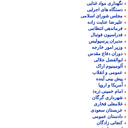
گهداری مواد غذایی
ستگاه های اجرایی
جلس شورای اسلامی
لیرضا عنایت زاده
رماندهی انتظامی
دراسیون فوتبال
دیران پرسپولیس
زیر امور خارجه
وران دفاع مقدس
بوالفضل جلالی
لومینیوم اراک
مومی و انقلاب
یش بینی آینده
مریکا و اروپا
مام خمینی (ره)
هرداری گرگان
لامعلی فخاری
ربستان سعودی
ادستان عمومی
نعانی زادگان