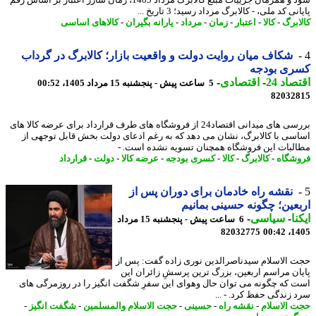
شود و همزمان جزییات مبلغ کالابرگ مرداد 1405، زمان شارژ اعتبار بر اساس رقم
نی کد ملی، - کالابرگ مرداد رسید؛ 3 تاریخ ...
ابرگ
-
کالا
-
اعتبار
-
زمان
-
مرداد
-
یارانه بگیران
-
کالاهای اساسی
شکاف میان روایت دولت و واقعیت بازار؛ کالابرگ در گرداب
ری بودجه
اد 24
-
اقتصادی
-
5 ساعت پیش - پنجشنبه 15 مرداد 1405، 00:52
82032
بررسی های میدانی اقتصاد24 از فروشگاه های طرف قرارداد برای عرضه کالا های
سی با کالابرگ، نشان می دهد که به رغم ادعای دولت بخش قابل توجهی از
لبات این فروشگاه همچنان تسویه نشده است. -
شگاه
-
کالابرگ
-
کالا
-
کسری بودجه
-
عرضه کالا
-
دولت
-
قرارداد
نقشه راه خادمان برای دوران پس از
عین؛ چگونه حسینی بمانیم
نا
-
سیاسی
-
6 ساعت پیش - پنجشنبه 15 مرداد
82032775
1405
 الاسلام سیدناصرالدین نوری زاده گفت: پس از
ان مراسم اربعین، بزرگ ترین پرسشِ زائران این
 که چگونه می توان حال وهوای این سفرِ شگفت انگیز را در روزمرگی های
 زندگی حفظ کرد. - ...
 الاسلام
-
نقشه راه
-
حسینی
-
حجت الاسلام والمسلمین
-
شگفت انگیز
-