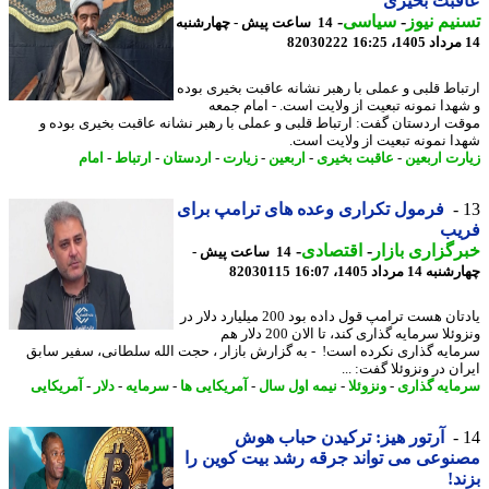
قبت بخیری
یم نیوز
-
سیاسی
-
14 ساعت پیش - چهارشنبه
82030222
باط قلبی و عملی با رهبر نشانه عاقبت بخیری بوده
هدا نمونه تبعیت از ولایت است. - امام جمعه
ت اردستان گفت: ارتباط قلبی و عملی با رهبر نشانه عاقبت بخیری بوده و
ا نمونه تبعیت از ولایت است.
رت اربعین
-
عاقبت بخیری
-
اربعین
-
زیارت
-
اردستان
-
ارتباط
-
امام
فرمول تکراری وعده های ترامپ برای
یب
گزاری بازار
-
اقتصادی
-
14 ساعت پیش -
14 مرداد 1405، 16:07
82030115
یادتان هست ترامپ قول داده بود 200 میلیارد دلار در
ونزوئلا سرمایه گذاری کند، تا الان 200 دلار هم
ایه گذاری نکرده است! - به گزارش بازار ، حجت الله سلطانی، سفیر سابق
ن در ونزوئلا گفت: ...
ایه گذاری
-
ونزوئلا
-
نیمه اول سال
-
آمریکایی ها
-
سرمایه
-
دلار
-
آمریکایی
آرتور هیز: ترکیدن حباب هوش
وعی می تواند جرقه رشد بیت کوین را
د!