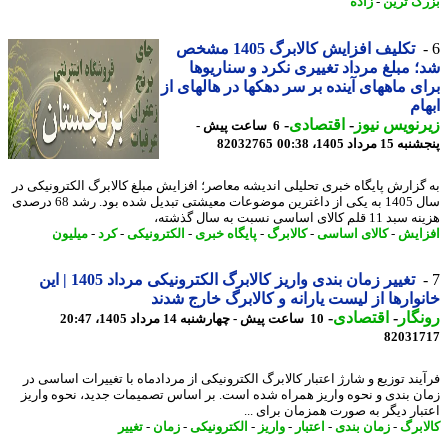
گ ترین
-
زاده
تکلیف افزایش کالابرگ 1405 مشخص
 مبلغ مرداد تغییری نکرد و سناریوها
ی ماههای آینده بر سر دهکها در هالهای از
ام
نویس نیوز
-
اقتصادی
-
6 ساعت پیش -
 مرداد 1405، 00:38
82032765
گزارش پایگاه خبری تحلیلی اندیشه معاصر؛ افزایش مبلغ کالابرگ الکترونیکی در
سال 1405 به یکی از داغترین موضوعات معیشتی تبدیل شده بود. رشد 68 درصدی
لم کالای اساسی نسبت به سال گذشته،
ایش
-
کالای اساسی
-
کالابرگ
-
پایگاه خبری
-
الکترونیکی
-
کرد
-
میلیون
تغییر زمان بندی واریز کالابرگ الکترونیکی مرداد 1405 | این
وارها از لیست یارانه و کالابرگ خارج شدند
گار
-
اقتصادی
-
10 ساعت پیش - چهارشنبه 14 مرداد 1405، 20:47
82031
یند توزیع و شارژ اعتبار کالابرگ الکترونیکی از مردادماه با تغییرات اساسی در
ن بندی و نحوه واریز همراه شده است. بر اساس تصمیمات جدید، نحوه واریز
بار دیگر به صورت همزمان برای ...
ابرگ
-
زمان بندی
-
اعتبار
-
واریز
-
الکترونیکی
-
زمان
-
تغییر