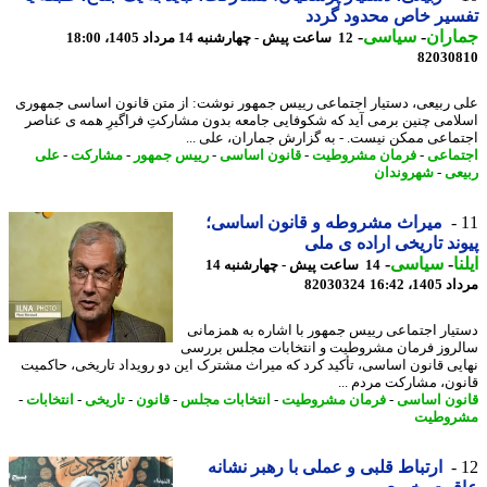
یر خاص محدود گردد
اران
-
سیاسی
-
12 ساعت پیش - چهارشنبه 14 مرداد 1405، 18:00
82030
 ربیعی، دستیار اجتماعی رییس جمهور نوشت: از متن قانون اساسی جمهوری
امی چنین برمی آید که شکوفایی جامعه بدون مشارکتِ فراگیرِ همه ی عناصر
ماعی ممکن نیست. - به گزارش جماران، علی ...
ماعی
-
فرمان مشروطیت
-
قانون اساسی
-
رییس جمهور
-
مشارکت
-
علی
عی
-
شهروندان
میراث مشروطه و قانون اساسی؛
ند تاریخی اراده ی ملی
ا
-
سیاسی
-
14 ساعت پیش - چهارشنبه 14
1، 16:42
82030324
یار اجتماعی رییس جمهور با اشاره به همزمانی
روز فرمان مشروطیت و انتخابات مجلس بررسی
یی قانون اساسی، تأکید کرد که میراث مشترک این دو رویداد تاریخی، حاکمیت
ون، مشارکت مردم ...
ون اساسی
-
فرمان مشروطیت
-
انتخابات مجلس
-
قانون
-
تاریخی
-
انتخابات
-
روطیت
ارتباط قلبی و عملی با رهبر نشانه