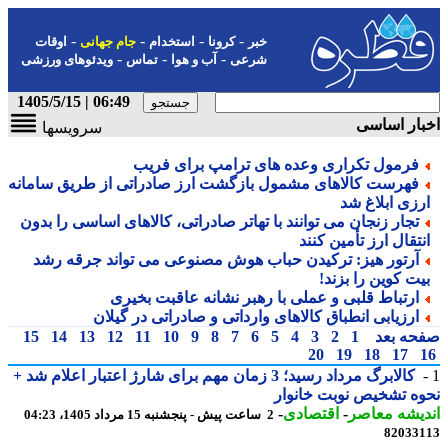
-
-
-
-
خبر
کرونا
استخدام
جام جهانی
اوقات
-
-
-
شرعی
آب و هوا
تماس
ویدئوهای ورزشی
06:49 | 1405/5/15
ار اساسی
سرویسها
فرمول تکراری وعده های ترامپ برای فریب
فهرست کالاهای مشمول بازگشت ارز صادراتی از طریق سامانه
رزی ابلاغ شد
تجار زنجان می توانند با تهاتر صادراتی، کالاهای اساسی را بدون
نتقال ارز تأمین کنند
آرتور هیز: ترکیدن حباب هوش مصنوعی می تواند جرقه رشد
یت کوین را بزند!
ارتباط قلبی و عملی با رهبر نشانه عاقبت بخیری
ارزیابی انطباق کالاهای وارداتی و صادراتی در گیلان
حه بعد
1
2
3
4
5
6
7
8
9
10
11
12
13
14
15
20
19
18
17
کالابرگ مرداد رسید؛ 3 زمان مهم برای شارژ اعتبار اعلام شد +
ه تشخیص نوبت خانوار
یشه معاصر
-
اقتصادی
-
2 ساعت پیش - پنجشنبه 15 مرداد 1405، 04:23
82033