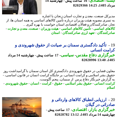
نا
-
اقتصادی
-
16 ساعت پیش - چهارشنبه 14
1، 14:25
82029366
رکل صنعت، معدن و تجارت استان زنجان با اشاره
تسری مصوبه هیئت وزیران درباره تأمین کالاهای اساسی به همه استان ها، از
ر، صادرکنندگان و فعالان اقتصادی استان خواست با بهره گیری ...
اهای اساسی
-
تأمین کالاهای اساسی
-
هیئت وزیران
-
صنعت، معدن و تجارت
-
رکنندگان
-
تعهد ارزی صادرکنندگان
-
استان
تأکید دادگستری سمنان بر صیانت از حقوق شهروندی و
مت انسانی
رگزاری دفاع مقدس
-
سیاسی
-
17 ساعت پیش - چهارشنبه 14 مرداد
82028996
1405
ون قضایی در حقوق شهروندی دادگستری کل استان سمنان با گرامیداشت روز
ق بشر اسلامی و کرامت انسانی، بر جایگاه کرامت انسان در قانون اساسی، -
گزارش خبرنگار دفاع پرس از سمنان، پنجم آگوست،
مت انسانی
-
حقوق بشر اسلامی
-
حقوق
-
کرامت
-
انسان
-
حقوق شهروندی
-
ام
ارزیابی انطباق کالاهای وارداتی و
راتی در گیلان
گزاری بازار
-
اقتصادی
-
17 ساعت پیش -
14 مرداد 1405، 13:12
82028782