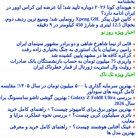
شنامه
هیوندای کونا ۲۰۲۶ دوباره تأیید شد؛ آیا عرضه این کراس اوور در
ان ادامه دارد؟
کابین غول پیکر Xpeng G9L رونمایی شد؛ وسیع ترین ردیف دوم،
ری و شارژ 450 کیلومتر در ۹ دقیقه
بار ویژه
روز نو
ابی از نیما شاهرخ شاهی و دو برادر مشهور سینمای ایران
امین رضاییان با یک استوری به جنگ بختیاری زاده رفت
رکره کافه ها در مشهد پایین کشیده شد
یزی 75 میلیون تومان به حساب بازنشستگان بانک صادرات
وایت وال استریت ژورنال از قمار خطرناک ایران
بار ویژه
تک ناک
بهترین سرمایه گذاری با ۵۰۰ میلیون تومان در سال ۱۴۰۵؛ مقایسه
مل گزینه های سودآور
بررسی Galaxy Z Fold8 Ultra ؛ بهترین گوشی تاشو سامسونگ برای
2026
هترین موتور برق برای کامپیوتر چیست؟ + راهنمای کامل خرید
اتری سیلیکون کربن چیست؟ + بررسی نحوه عملکرد، مزایا و
ایب
ینک آفتابی هوشمند چیست؟ + راهنمای کامل خرید و معرفی
ترین مدل ها