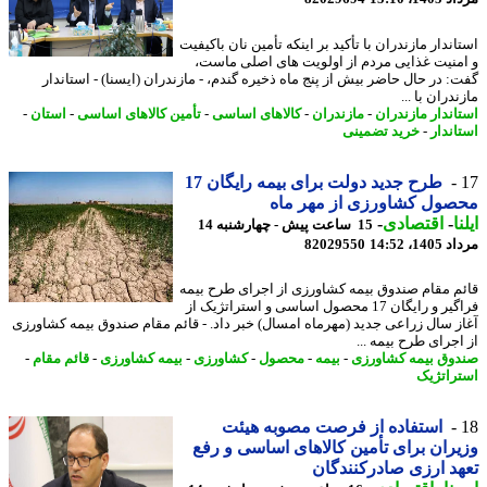
ندار مازندران با تأکید بر اینکه تأمین نان باکیفیت
منیت غذایی مردم از اولویت های اصلی ماست،
: در حال حاضر بیش از پنج ماه ذخیره گندم، - مازندران (ایسنا) - استاندار
دران با ...
اندار مازندران
-
مازندران
-
کالاهای اساسی
-
تأمین کالاهای اساسی
-
استان
-
اندار
-
خرید تضمینی
طرح جدید دولت برای بیمه رایگان 17
صول کشاورزی از مهر ماه
ا
-
اقتصادی
-
15 ساعت پیش - چهارشنبه 14
1، 14:52
82029550
م مقام صندوق بیمه کشاورزی از اجرای طرح بیمه
فراگیر و رایگان 17 محصول اساسی و استراتژیک از
ز سال زراعی جدید (مهرماه امسال) خبر داد. - قائم مقام صندوق بیمه کشاورزی
اجرای طرح بیمه ...
وق بیمه کشاورزی
-
بیمه
-
محصول
-
کشاورزی
-
بیمه کشاورزی
-
قائم مقام
-
راتژیک
استفاده از فرصت مصوبه هیئت
ران برای تأمین کالاهای اساسی و رفع
د ارزی صادرکنندگان