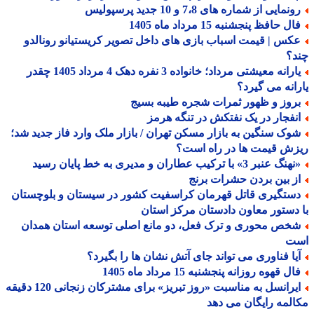
نمایی از شماره های 7،8 و 10 جدید پرسپولیس
ل حافظ پنجشنبه 15 مرداد ماه 1405
کس | قیمت اسباب بازی های داخل تصویر کریستیانو رونالدو
د؟
یارانه معیشتی مرداد؛ خانواده 3 نفره دهک 4 مرداد 1405 چقدر
انه می گیرد؟
روز و ظهور ثمرات شجره طیبه بسیج
نفجار در یک نفتکش در تنگه هرمز
وک سنگین به بازار مسکن تهران / بازار ملک وارد فاز جدید شد؛
ش قیمت ها در راه است؟
گ عنبر 3» با ترکیب عطاران و مدیری به خط پایان رسید
ز بین بردن حشرات برنج
ستگیری قاتل قهرمان کراسفیت کشور در سیستان و بلوچستان
دستور معاون دادستان مرکز استان
خص محوری و ترک فعل، دو مانع اصلی توسعه استان همدان
ت
یا فناوری می تواند جای آتش نشان ها را بگیرد؟
ل قهوه روزانه پنجشنبه 15 مرداد ماه 1405
ایرانسل به مناسبت «روز تبریز» برای مشترکان زنجانی 120 دقیقه
لمه رایگان می دهد