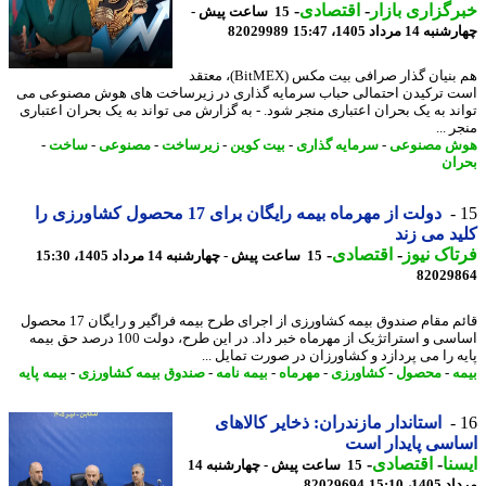
گزاری بازار
-
اقتصادی
-
15 ساعت پیش -
14 مرداد 1405، 15:47
82029989
هم بنیان گذار صرافی بیت مکس (BitMEX)، معتقد
 ترکیدن احتمالی حباب سرمایه گذاری در زیرساخت های هوش مصنوعی می
ند به یک بحران اعتباری منجر شود. - به گزارش می تواند به یک بحران اعتباری
 ...
ش مصنوعی
-
سرمایه گذاری
-
بیت کوین
-
زیرساخت
-
مصنوعی
-
ساخت
-
ان
دولت از مهرماه بیمه رایگان برای 17 محصول کشاورزی را
د می زند
اک نیوز
-
اقتصادی
-
15 ساعت پیش - چهارشنبه 14 مرداد 1405، 15:30
82029
قائم مقام صندوق بیمه کشاورزی از اجرای طرح بیمه فراگیر و رایگان 17 محصول
اساسی و استراتژیک از مهرماه خبر داد. در این طرح، دولت 100 درصد حق بیمه
ه را می پردازد و کشاورزان در صورت تمایل ...
ه
-
محصول
-
کشاورزی
-
مهرماه
-
بیمه نامه
-
صندوق بیمه کشاورزی
-
بیمه پایه
استاندار مازندران: ذخایر کالاهای
سی پایدار است
نا
-
اقتصادی
-
15 ساعت پیش - چهارشنبه 14
1، 15:10
82029694