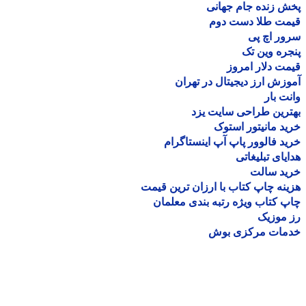
 زنده جام جهانی
مت طلا دست دوم
ر اچ پی
ره وین تک
ت دلار امروز
زش ارز دیجیتال در تهران
ت بار
رین طراحی سایت یزد
د مانیتور استوک
د فالوور پاپ آپ اینستاگرام
یای تبلیغاتی
ید سالت
نه چاپ کتاب با ارزان ترین قیمت
 کتاب ویژه رتبه بندی معلمان
موزیک
مات مرکزی بوش