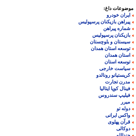
ضوعات داغ:
یران خودرو
یراهن بازیکنان پرسپولیس
ماره پیراهن
ازیکنان پرسپولیس
یستان و بلوچستان
وسعه استان همدان
ستان همدان
وسعه استان
یاست خارجی
ریستیانو رونالدو
درن تجارت
ینال کوپا ایتالیا
یلیپ سندروس
یرر
وله تو
اکس ایرانی
رآن پهلوی
وکالی
ندالله