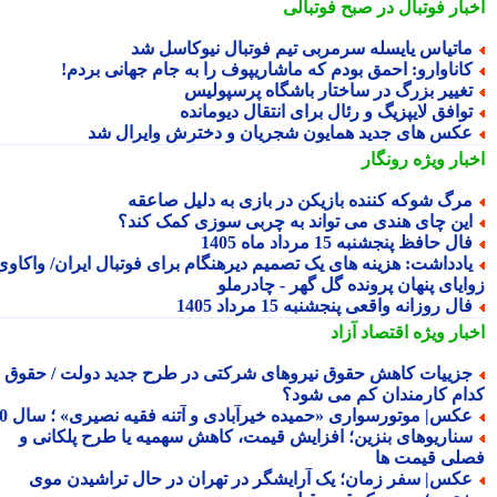
بار فوتبال در صبح فوتبالی
اتیاس یایسله سرمربی تیم فوتبال نیوکاسل شد
اناوارو: احمق بودم که ماشاریپوف را به جام جهانی بردم!
غییر بزرگ در ساختار باشگاه پرسپولیس
وافق لایپزیگ و رئال برای انتقال دیومانده
کس های جدید همایون شجریان و دخترش وایرال شد
بار ویژه
رونگار
رگ شوکه کننده بازیکن در بازی به دلیل صاعقه
ین چای هندی می تواند به چربی سوزی کمک کند؟
ال حافظ پنجشنبه 15 مرداد ماه 1405
ادداشت: هزینه های یک تصمیم دیرهنگام برای فوتبال ایران/ واکاوی
ایای پنهان پرونده گل گهر - چادرملو
ال روزانه واقعی پنجشنبه 15 مرداد 1405
بار ویژه
اقتصاد آزاد
زییات کاهش حقوق نیروهای شرکتی در طرح جدید دولت / حقوق
ام کارمندان کم می شود؟
کس| موتورسواری «حمیده خیرآبادی و آتنه فقیه نصیری» ؛ سال 70
ناریوهای بنزین؛ افزایش قیمت، کاهش سهمیه یا طرح پلکانی و
لی قیمت ها
کس| سفر زمان؛ یک آرایشگر در تهران در حال تراشیدن موی