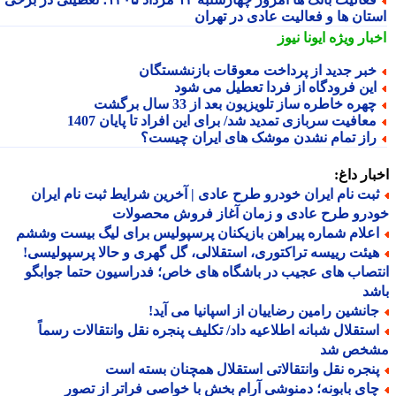
تان ها و فعالیت عادی در تهران
بار ویژه
ایونا نیوز
بر جدید از پرداخت معوقات بازنشستگان
ین فرودگاه از فردا تعطیل می شود
هره خاطره ساز تلویزیون بعد از 33 سال برگشت
عافیت سربازی تمدید شد/ برای این افراد تا پایان 1407
از تمام نشدن موشک های ایران چیست؟
ار داغ:
بت نام ایران خودرو طرح عادی | آخرین شرایط ثبت نام ایران
درو طرح عادی و زمان آغاز فروش محصولات
علام شماره پیراهن بازیکنان پرسپولیس برای لیگ بیست وششم
یئت رییسه تراکتوری، استقلالی، گل گهری و حالا پرسپولیسی!
صاب های عجیب در باشگاه های خاص؛ فدراسیون حتما جوابگو
د
انشین رامین رضاییان از اسپانیا می آید!
ستقلال شبانه اطلاعیه داد/ تکلیف پنجره نقل وانتقالات رسماً
خص شد
نجره نقل وانتقالاتی استقلال همچنان بسته است
ای بابونه؛ دمنوشی آرام بخش با خواصی فراتر از تصور