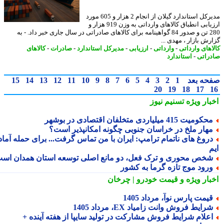
مدیرکل استاندارد گیلان از انجام 2 هزار و 605 مورد
ارزیابی انطباق کالاهای وارداتی به وزن 919 هزار و
280 تن و صدور 84 گواهینامه برای کالاهای صادراتی در سال جاری خبر داد. - به
رش بازار ، مهدی ...
اهای وارداتی
-
وارداتی
-
ارزیابی
-
مدیرکل استاندارد
-
صادرات
-
کالاهای
راتی
-
استاندارد
حه بعد
1
2
3
4
5
6
7
8
9
10
11
12
13
14
15
20
19
18
17
بار ویژه
تسنیم نیوز
کومیت 415 میلیاردی متخلفان اقتصادی در بوشهر
هار ملخ در خراسان جنوبی چگونه امکانپذیر است؟
روغ های ناتمام ترامپ: ایران با من تماس گرفت... برای حمله آماده
خص محوری و ترک فعل، دو مانع اصلی توسعه استان همدان است
رود موج تازه گرما به کشور
بار ویژه
و قیمت خودرو | چرخان
یمت پارس نوآ، مرداد 1405
رایط فروش وانت زامیاد EX، مرداد 1405
علام شرایط فروش مشارکت در تولید سایپا از هفته آینده +