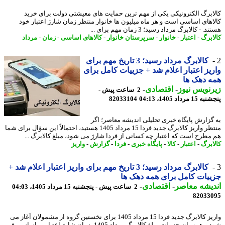
ابرگ الکترونیکی یکی از مهم ترین حمایت های معیشتی دولت برای خرید
اهای اساسی است و هر ماه میلیون ها خانوار منتظر زمان شارژ اعتبار خود
. - کالابرگ مرداد رسید؛ 3 زمان مهم برای ...
ابرگ
-
اعتبار
-
خانوار
-
سرپرستان خانوار
-
کالاهای اساسی
-
زمان
-
مرداد
کالابرگ مرداد رسید؛ 3 تاریخ مهم برای
یز اعتبار اعلام شد + جزییات کامل برای
 دهک ها
نویس نیوز
-
اقتصادی
-
2 ساعت پیش -
 مرداد 1405، 04:13
82033104
گزارش پایگاه خبری تحلیلی اندیشه معاصر؛ اگر
منتظر واریز کالابرگ جدید فردا 15 مرداد 1405 هستید، احتمالاً این سؤال برای شما
مطرح است که اعتبار چه کسانی از فردا شارژ می شود، مبلغ کالابرگ ...
ابرگ
-
اعتبار
-
کالا
-
پایگاه خبری
-
فردا
-
گزارش
-
واریز
کالابرگ مرداد رسید؛ 3 تاریخ مهم برای واریز اعتبار اعلام شد +
یات کامل برای همه دهک ها
یشه معاصر
-
اقتصادی
-
2 ساعت پیش - پنجشنبه 15 مرداد 1405، 04:03
82033
واریز کالابرگ جدید فردا 15 مرداد 1405 برای نخستین گروه از مشمولان آغاز می