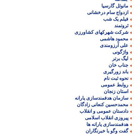
انوئل گارسیا
زدواج سام درخشانی
یلم یک شب
روتمند
رکت شهرکهای کشاورزی
حمود هاشمی
لی آرزومندی
اژگونی
یگ برتر
ناب خان
اند زورگیری
حوه ثبت نام
وابط عمومی
ستان زنجان
ازمان هدفمندسازی یارانه
حمدحسین کنعانی زادگان
ادستان عمومی و انقلاب
یروزی انقلاب اسلامی
دفمندسازی یارانه ها
فت وگو با خبرنگاران