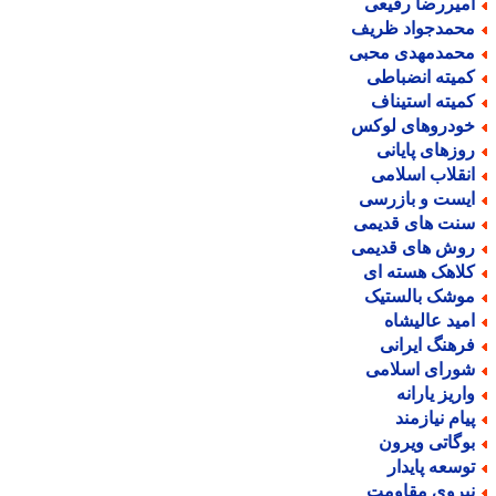
میررضا رفیعی
حمدجواد ظریف
حمدمهدی محبی
میته انضباطی
میته استیناف
ودروهای لوکس
وزهای پایانی
نقلاب اسلامی
یست و بازرسی
نت های قدیمی
وش های قدیمی
لاهک هسته ای
وشک بالستیک
مید عالیشاه
رهنگ ایرانی
ورای اسلامی
اریز یارانه
یام نیازمند
وگاتی ویرون
وسعه پایدار
یروی مقاومت