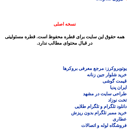
نسخه اصلی
مه حقوق این سایت برای قطره محفوظ است. قطره مسئولیتی
در قبال محتوای مطالب ندارد.
وبروکرز: مرجع معرفی بروکرها
د شلوار جین زنانه
مت گوشی
ان پدیا
احی سایت در مشهد
 نوزاد
لود تلگرام و تلگرام طلایی
د ممبر تلگرام بدون ریزش
اری
شگاه لوله و اتصالات