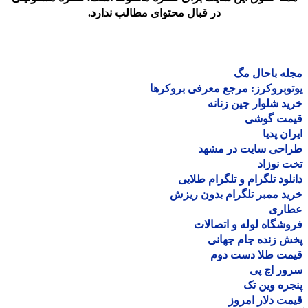
در قبال محتوای مطالب ندارد.
ه باحال مگ
وبروکرز: مرجع معرفی بروکرها
د شلوار جین زنانه
مت گوشی
ان پدیا
احی سایت در مشهد
 نوزاد
لود تلگرام و تلگرام طلایی
د ممبر تلگرام بدون ریزش
اری
شگاه لوله و اتصالات
 زنده جام جهانی
مت طلا دست دوم
ر اچ پی
ره وین تک
ت دلار امروز