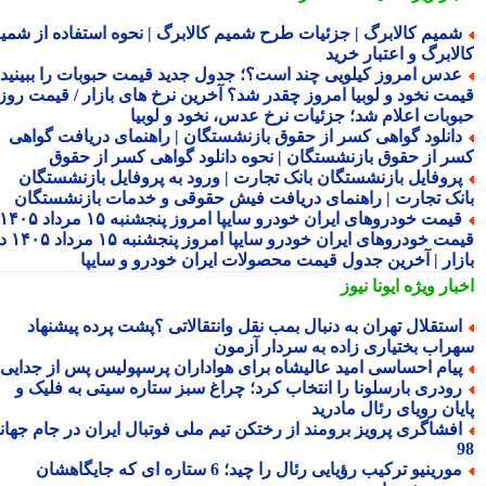
میم کالابرگ | جزئیات طرح شمیم کالابرگ | نحوه استفاده از شمیم
لابرگ و اعتبار خرید
دس امروز کیلویی چند است؟؛ جدول جدید قیمت حبوبات را ببینید /
مت نخود و لوبیا امروز چقدر شد؟ آخرین نرخ های بازار / قیمت روز
وبات اعلام شد؛ جزئیات نرخ عدس، نخود و لوبیا
انلود گواهی کسر از حقوق بازنشستگان | راهنمای دریافت گواهی
ر از حقوق بازنشستگان | نحوه دانلود گواهی کسر از حقوق
روفایل بازنشستگان بانک تجارت | ورود به پروفایل بازنشستگان
نک تجارت | راهنمای دریافت فیش حقوقی و خدمات بازنشستگان
قیمت خودروهای ایران خودرو سایپا امروز پنجشنبه ۱۵ مرداد ۱۴۰۵ |
قیمت خودروهای ایران خودرو سایپا امروز پنجشنبه ۱۵ مرداد ۱۴۰۵ در
زار | آخرین جدول قیمت محصولات ایران خودرو و سایپا
بار ویژه
ایونا نیوز
ستقلال تهران به دنبال بمب نقل وانتقالاتی ؟پشت پرده پیشنهاد
راب بختیاری زاده به سردار آزمون
یام احساسی امید عالیشاه برای هواداران پرسپولیس پس از جدایی
ودری بارسلونا را انتخاب کرد؛ چراغ سبز ستاره سیتی به فلیک و
یان رویای رئال مادرید
فشاگری پرویز برومند از رختکن تیم ملی فوتبال ایران در جام جهانی
مورینیو ترکیب رؤیایی رئال را چید؛ 6 ستاره ای که جایگاهشان