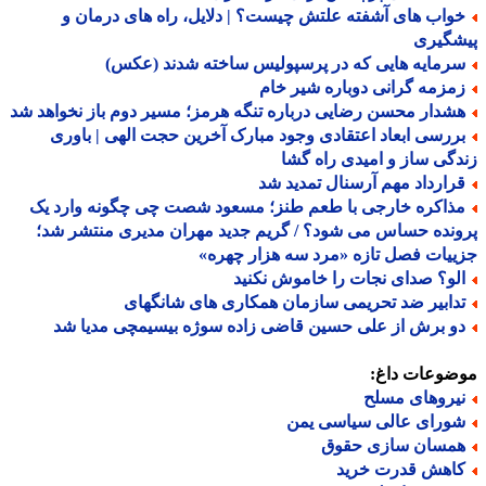
واب های آشفته علتش چیست؟ | دلایل، راه های درمان و
شگیری
رمایه هایی که در پرسپولیس ساخته شدند (عکس)
مزمه گرانی دوباره شیر خام
شدار محسن رضایی درباره تنگه هرمز؛ مسیر دوم باز نخواهد شد
ررسی ابعاد اعتقادی وجود مبارک آخرین حجت الهی | باوری
گی ساز و امیدی راه گشا
رارداد مهم آرسنال تمدید شد
ذاکره خارجی با طعم طنز؛ مسعود شصت چی چگونه وارد یک
نده حساس می شود؟ / گریم جدید مهران مدیری منتشر شد؛
یات فصل تازه «مرد سه هزار چهره»
لو؟ صدای نجات را خاموش نکنید
دابیر ضد تحریمی سازمان همکاری های شانگهای
و برش از علی حسین قاضی زاده سوژه بیسیمچی مدیا شد
ضوعات داغ:
یروهای مسلح
ورای عالی سیاسی یمن
مسان سازی حقوق
اهش قدرت خرید