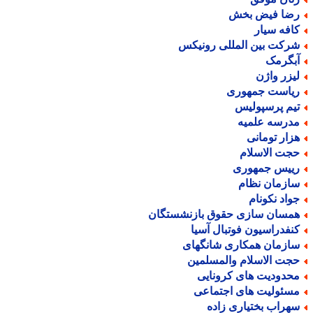
ضا فیض بخش
افه سیار
رکت بین المللی رونیکس
بگرمک
یزر واژن
یاست جمهوری
یم پرسپولیس
درسه علمیه
زار تومانی
جت الاسلام
ییس جمهوری
ازمان نظام
واد نکونام
مسان سازی حقوق بازنشستگان
نفدراسیون فوتبال آسیا
ازمان همکاری شانگهای
جت الاسلام والمسلمین
حدودیت های کرونایی
سئولیت های اجتماعی
هراب بختیاری زاده