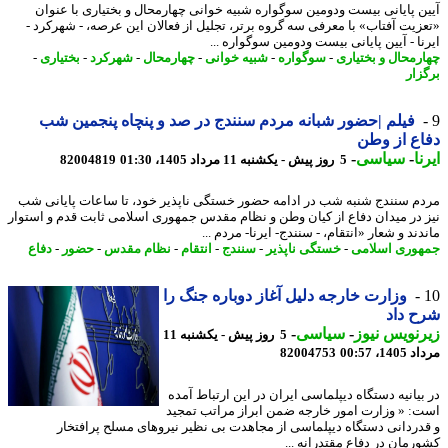
ن پایانی بیست ودومین سوگواره شبیه خوانی چهارمحال و بختیاری با عنوان
زیت آفتاب» با معرفی سه گروه برتر، تجلیل از فعالان این عرصه، - شهرکرد -
نا - آیین پایانی بیست ودومین سوگواره ...
رمحال و بختیاری
-
سوگواره
-
شبیه خوانی
-
چهارمحال
-
شهرکرد
-
بختیاری
-
زار
فیلم |حضور شبانه مردم سنندج در صد و پنچاه پنجمین شب
ع از وطن
ا
-
سیاسی
-
5 روز پیش - یکشنبه 11 مرداد 1405، 01:30
82004819
م سنندج شنبه شب در ادامه حضور خستگی ناپذیر خود، تا ساعات پایانی شب
 در میدان دفاع از کیان وطن و نظام مقدس جمهوری اسلامی ثابت قدم و استوار
ند و شعار «انتقام، - سنندج- ایرنا- مردم ...
وری اسلامی
-
خستگی ناپذیر
-
سنندج
-
انتقام
-
نظام مقدس
-
حضور
-
دفاع
وزارت خارجه دلیل آغاز دوباره جنگ را
 داد
نویس نیوز
-
سیاسی
-
5 روز پیش - یکشنبه 11
1، 00:57
82004753
بیانیه دستگاه دیپلماسی ایران در این ارتباط آمده
: « وزارت امور خارجه ضمن ابراز مراتب تمجید
دردانی دستگاه دیپلماسی از مجاهدت بی نظیر نیروهای مسلح پرافتخار
رمان در دفاع مقتدرانه ...