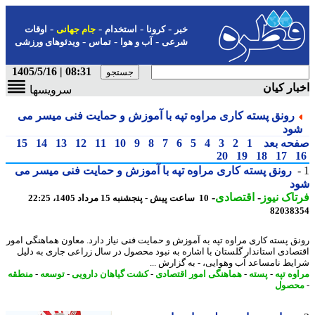
-
-
-
-
خبر
کرونا
استخدام
جام جهانی
اوقات
-
-
-
شرعی
آب و هوا
تماس
ویدئوهای ورزشی
08:31 | 1405/5/16
ار کیان
سرویسها
رونق پسته کاری مراوه تپه با آموزش و حمایت فنی میسر می
ود
حه بعد
1
2
3
4
5
6
7
8
9
10
11
12
13
14
15
20
19
18
17
رونق پسته کاری مراوه تپه با آموزش و حمایت فنی میسر می
د
اک نیوز
-
اقتصادی
-
10 ساعت پیش - پنجشنبه 15 مرداد 1405، 22:25
82038
ق پسته کاری مراوه تپه به آموزش و حمایت فنی نیاز دارد. معاون هماهنگی امور
صادی استاندار گلستان با اشاره به نبود محصول در سال زراعی جاری به دلیل
یط نامساعد آب وهوایی، - به گزارش ...
وه تپه
-
پسته
-
هماهنگی امور اقتصادی
-
کشت گیاهان دارویی
-
توسعه
-
منطقه
صول