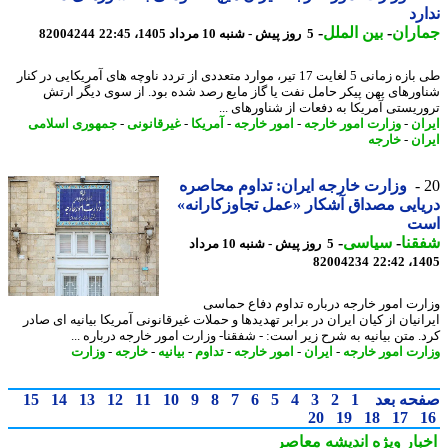
رد
اران
-
بین الملل
-
5 روز پیش - شنبه 10 مرداد 1405، 22:45
82004244
طی بازه زمانی 5 لغایت 17 تیر، موارد متعددی از تردد ناوچه های آمریکایی در کنار
ورهای پهن پیکر حامل نفت یا گاز مایع رصد شده بود. از سوی دیگر ارتش
ریستی آمریکا به دفعات از شناورهای ...
ان
-
وزارت امور خارجه
-
امور خارجه
-
آمریکا
-
غیرقانونی
-
جمهوری اسلامی
ان
-
خارجه
وزارت خارجه ایران: تداوم محاصره
ایی مصداق آشکار «عمل تجاوزکارانه»
ت
نا
-
سیاسی
-
5 روز پیش - شنبه 10 مرداد
82004234
1405
رت امور خارجه درباره تداوم دفاع حماسی
نیان از کیان ایران در برابر تهدیدها و حملات غیرقانونی آمریکا بیانیه ای صادر
. متن بیانیه به شرح زیر است: - شفقنا- وزارت امور خارجه درباره ...
رت امور خارجه
-
ایران
-
امور خارجه
-
تداوم
-
بیانیه
-
خارجه
-
وزارت
حه بعد
1
2
3
4
5
6
7
8
9
10
11
12
13
14
15
20
19
18
17
بار ویژه
اندیشه معاصر