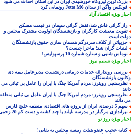
زرگ ترین نیروگاه خورشیدی ایران در این استان احداث می شود
ولکس واگن از سدان Jetta M6 رونمایی کرد
بار ویژه
اقتصاد آزاد
از گرانی فاش شد/ نقش گرانی سیمان در قیمت مسکن
قویت معیشت کارگران و بازنشستگان اولویت مشترک مجلس و
لت است
زییاتی از کلاف سردرگم همسان سازی حقوق بازنشستگان
بنیات گران شد؛ ماجرا چیست؟
وماس شلبی و ستاره شماره 10 پرسپولیس!
بار ویژه
تسنیم نیوز
ررسی روندارائه خدمات درمانی درنشست مدیرعامل بیمه دی
انون بازنشستگان
ظرسنجی رویترز: مردم آمریکا جنگ با ایران را عامل بی ثباتی می
ند
ظرسنجی رویترز: مردم آمریکا جنگ با ایران عامل بی ثباتی منطقه
 دانند
5 درصدی ایران از پروژه های اقتصادی منطقه خلیج فارس
یراندازی مرگبار در مدرسه تایلند با چند کشته و دست کم 20 زخمی
بار ویژه
روز نو
نایه عجیب عضو هیئت رییسه مجلس به بقایی!