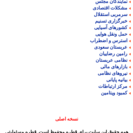
مایندگان مجلس
شکلات اقتصادی
رمربی استقلال
برگزاری تسنیم
شورهای آسیایی
مل ونقل هوایی
سترس و اضطراب
ربستان سعودی
امین رضاییان
ظامی عربستان
ازارهای مالی
یروهای نظامی
یانیه پایانی
رکز ارتباطات
مبود ویتامین
نسخه اصلی
مه حقوق این سایت برای قطره محفوظ است. قطره مسئولیتی