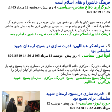
نگ عاشورا و بقای اسلام است
رگزاری دفاع مقدس
-
سیاسی
-
4 روز پیش - دوشنبه 12 مرداد 1405،
82016579
15
م جمعه شهر کیان با تأکید بر نقش بی بدیل تعزیه در زنده نگه داشتن فرهنگ
ورا، گفت: اگر امروز پیام نهضت حسینی در طول قرن ها به نسل های مختلف
قل شده، - به گزارش دفاع پرس از شهرکرد، ...
نگ عاشورا
-
اسلام
-
فرهنگ
-
حجت الاسلام
-
تعزیه
-
عاشورا
-
امام جمعه
سرلشکر عبداللهی: قدرت سازی در بسیج، ارمغان شهید
مانی بود
نا نیوز
-
سیاسی
-
4 روز پیش - دوشنبه 12 مرداد 1405، 14:56
82016319
انده قرارگاه مرکزی خاتم الانبیاء، قدرت سازی در معماری جدید بسیج و تبدیل
ج از یک نهاد صرفا عملیاتی به دانشگاهی برای پشتیبانی از کیان ایران را
گترین ارمغان رییس شهید سازمان ...
مان بسیج مستضعفین
-
بسیج
-
قرارگاه مرکزی
-
سازمان بسیج
-
شهید
-
گترین
-
عبداللهی
قدرت سازی در بسیج، ارمغان شهید
مانی برای بسیج بود
ه نیوز
-
سیاسی
-
4 روز پیش - دوشنبه 12
1، 12:32
82015128