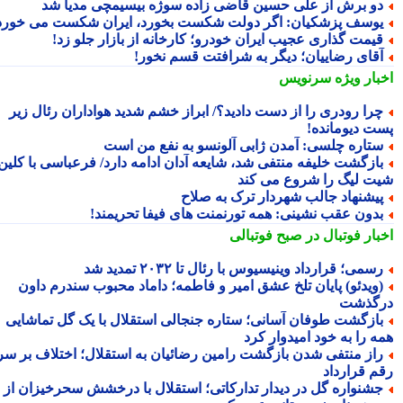
و برش از علی حسین قاضی زاده سوژه بیسیمچی مدیا شد
وسف پزشکیان: اگر دولت شکست بخورد، ایران شکست می خورد
یمت گذاری عجیب ایران خودرو؛ کارخانه از بازار جلو زد!
قای رضاییان؛ دیگر به شرافتت قسم نخور!
بار ویژه
سرنویس
را رودری را از دست دادید؟/ ابراز خشم شدید هواداران رئال زیر
ت دیومانده!
تاره چلسی: آمدن ژابی آلونسو به نفع من است
ازگشت خلیفه منتفی شد، شایعه آدان ادامه دارد/ فرعباسی با کلین
ت لیگ را شروع می کند
یشنهاد جالب شهردار ترک به صلاح
دون عقب نشینی: همه تورنمنت های فیفا تحریمند!
بار فوتبال در صبح فوتبالی
سمی؛ قرارداد وینیسیوس با رئال تا ۲۰۳۲ تمدید شد
ویدئو) پایان تلخ عشق امیر و فاطمه؛ داماد محبوب سندرم داون
گذشت
ازگشت طوفان آسانی؛ ستاره جنجالی استقلال با یک گل تماشایی
ه را به خود امیدوار کرد
از منتفی شدن بازگشت رامین رضائیان به استقلال؛ اختلاف بر سر
م قرارداد
شنواره گل در دیدار تدارکاتی؛ استقلال با درخشش سحرخیزان از