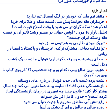
 هم نام خوزستانی عبور کرد
ار داغ:
نتقد تیم ملی که خودش در لیگ امسال تیم ندارد!
ریداران طلا بخوانند؛ پیش بینی قیمت سکه و طلا برای فردا
ام شد / سکه گران تر می شود یا وقت اصلاح قیمت است؟
تحلیل بازار 16 مرداد / اونس جهانی در مسیر رشد؛ تأثیر آن بر قیمت
 و سکه ایران چیست؟
بریک مهدی طارمی به هم تیمی سابق خود
وافقنامه دفاعی مشترک ترکیه، عربستان و پاکستان؛ امضا در
اض
ه جای پیشرفت، پسرفت کرده ایم/ فوتبال ما دست یک مُشت
ال است
جیب ترین طالع بینی / کدام بو و چه شخصیتی !؟ / از بوی کباب تا
ی بچه کوچک
شت پرده غیبت یاغی جدید فوتبال در بازی های دوستانه
ازنشستگی عقب افتاد؟؛ سابقه بیمه شما تعیین می کند چند سال
تر کار کنید / قانون جدید چه تغییری در زمان بازنشستگی ایجاد
ده است؟ + جدول کامل افزایش سنوات
فع تنش آبی مناطق محروم با جدیت دنبال می شود
الی پرچالش برای گردشگری آسیا