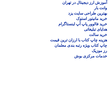
زش ارز دیجیتال در تهران
ت بار
رین طراحی سایت یزد
د مانیتور استوک
د فالوور پاپ آپ اینستاگرام
یای تبلیغاتی
ید سالت
نه چاپ کتاب با ارزان ترین قیمت
 کتاب ویژه رتبه بندی معلمان
موزیک
مات مرکزی بوش