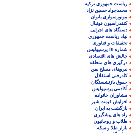
یاست جمهوری ترکیه
حمدجواد حسین نژاد
وتورسواری بانوان
نفدراسیون فوتبال
ستگاه های اجرایی
هاد ریاست جمهوری
حقیقات و فناوری
اره 10 پرسپولیس
الش های اقتصادی
رگیری های منطقه
یروهای مسلح یمن
ادرفنی استقلال
قوق بازنشستگان
کادمی پرسپولیس
شاوران خانواده
فزایش قیمت شیر
ازگشت به ایران
اه های پیشگیری
لاب و روحانیون
ازار طلا و سکه