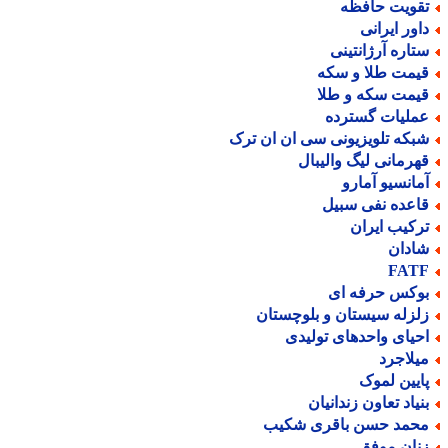
قویت حافظه
اور ایرانی
تاره آرژانتینی
یمت طلا و سکه
یمت سکه و طلا
ملیات گسترده
بکه تلویزیونی سی ان ان ترک
هرمانی لیگ والیبال
مانسیو آمارو
اعده نفی سبیل
رکیب ایران
ادان
FAT
وکس حرفه ای
لزله سیستان و بلوچستان
حیای واحدهای تولیدی
یلاجرد
ایین لموک
نیاد تعاون زندانیان
حمد حسن باقری شکیب
نان موفق