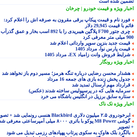
مین شده است
بار ویژه
و قیمت خودرو | چرخان
ورد نام و قیمت پیکاپ برقی مقرون به صرفه اش را اعلام کرد:
 با قیمت 29,945 دلار
چری جتور F700 پلاگین هیبریدی را با 892 اسب بخار و عمق گذرآب
 معرفی کرد
یمت جدید بنزین سوپر وارداتی اعلام شد
یمت پارس نوآ، مرداد 1405
رایط فروش وانت زامیاد EX، مرداد 1405
بار ویژه
رونگار
شدار محسن رضایی درباره تنگه هرمز؛ مسیر دوم باز نخواهد شد
دول پخش زنده بازی های جمعه 16 مرداد
رارداد مهم آرسنال تمدید شد
رمایه هایی که در پرسپولیس ساخته شدند (عکس)
تاره سابق برزیل در انگلیس باشگاه می خرد
بار ویژه
تک ناک
رخودروی ۲.۵ میلیون دلاری Blackbird هنسی رونمایی شد + تصویر
گوشی M8 Power پوکو با باتری ۸۰۰۰ میلی آمپرساعتی معرفی شد
تصویر
الگرد بلک هاوک به سکوی پرتاب پهپادهای رزمی تبدیل می شود