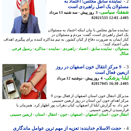
نماینده سابق مجلس: اعتماد به
ئولان یک اصل راهبردی است
نا
-
سیاسی
-
3 روز پیش - سه شنبه 13 مرداد
82021533
1405
ینده سابق مجلس با بیان اینکه اعتماد به مسئولان
اصل راهبردی است، گفت: مردم و مسئولان در
ر ایمان به ضرورت دفاع از کیان کشور، به تیم مذاکره کننده برای پیگیری اهداف
اعتماد کنند؛ ...
ولان
-
نماینده سابق
-
اعتماد
-
راهبردی
-
نماینده
-
مذاکره
-
رسول فرخی
ال
9 مرکز انتقال خون اصفهان در روز
عین فعال است
ا
-
پزشکی
-
4 روز پیش - دوشنبه 12 مرداد
82017045
1405
مدیرکل انتقال خون استان اصفهان از فعال بودن 9
ز اهدای خون این استان در روز اربعین حسینی
 داد. به گزارش ایلنا از اصفهان، کیان دهراب پور اظهار کرد: همزمان با
رسیدن اربعین حسینی ...
قال خون
-
استان اصفهان
-
اصفهان
-
خون
-
انتقال
-
استان
-
اربعین حسینی
حجت الاسلام خدابنده: تعزیه از مهم ترین عوامل ماندگاری