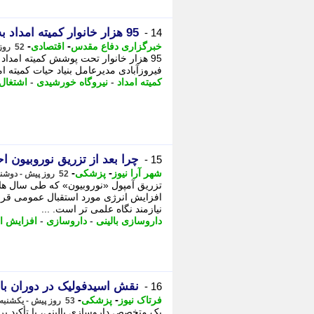
95 هزار خانوار کمیته امداد به نیروگاه خورشیدی مجهز می شوند
14 -
-
-
خبرگزاری دفاع مقدس
اقتصادی
52 روز پیش - دوشنبه 25 خرداد 1405، 15:45
95 هزار خانوار تحت پوشش کمیته امدا
فیروزآبادی مدیرعامل بنیاد حیات کمیته ا
کمیته امداد
-
نیروگاه خورشیدی
-
اشتغال
چرا بعد از تزریق نوروبیون 
15 -
-
-
شهر آرا نیوز
پزشکی
52 روز پیش - دوشنبه 25 خرداد 1405، 14:02
تزریق آمپول «نوروبیون» که طی سال های
افزایش انرژی مورد استقبال عمومی قرار
نیازمند نگاه علمی تر است. ...
داروسازی بالینی
-
داروسازی
-
افزایش ا
نقش اسیدفولیک در دوران با
16 -
-
-
فرتاک نیوز
پزشکی
53 روز پیش - یکشنبه 24 خرداد 1405، 22:20
یک متخصص داروسازی بالینی، با تأکید بر