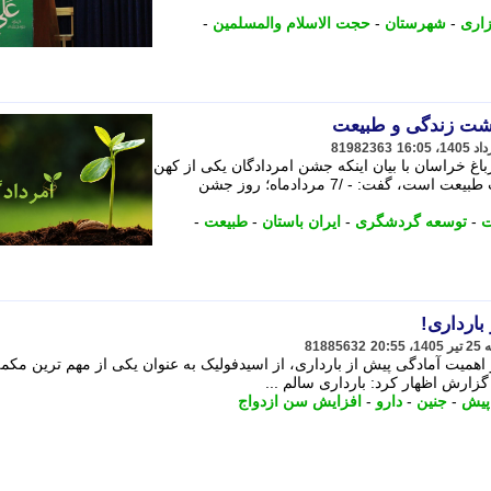
زاری
-
شهرستان
-
حجت الاسلام والمسلمین
-
اشت زندگی و طبیعت
81982363
 خراسان با بیان اینکه جشن امردادگان یکی از کهن
ترین آیین های ایران باستان در پاسداشت طبیعت است، گفت: - /7 مردادماه؛ روز جشن
ت
-
توسعه گردشگری
-
ایران باستان
-
طبیعت
-
بارداری!
81885632
 اهمیت آمادگی پیش از بارداری، از اسیدفولیک به عنوان یکی از مهم ترین مکم
گزارش اظهار کرد: بارداری سالم ...
پیش
-
جنین
-
دارو
-
افزایش سن ازدواج