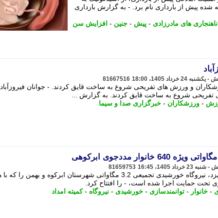
شده پیش از بارداری نام برد. - به گزارش بارداری
ناهنجاری های مادرزادی
-
پیش
-
جنین
-
افزایش سن
باد
81667516
شکاران و ورزش های تفریحی شروع به ساخت قایق کردند. - جوانان فیروزآبادی
فریحی شروع به ساخت قایق کردند. به گزارش ...
زش
-
ورزشکاران
-
خبرگزاری صدا و سیما
81659753
مدیرعامل بنیاد حیات، در سفر به استان یزد، نیروگاه خورشیدی تجمیعی 3.2 مگاواتی شهرستان ابرکوه و بهمن را
ی
-
خانوار
-
توانمندسازی
-
خورشیدی
-
نیروگاه
-
کمیته امداد