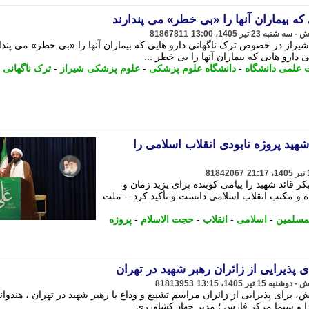
که بیماران آنها را «بی خطر» می پندارند
81867811
از در خصوص ترک ناگهانی دارو هایی که بیماران آنها را «بی خطر» می پندا
 دارو هایی که بیماران آنها را بی خطر ...
 علمی دانشگاه
-
دانشگاه علوم پزشکی
-
علوم پزشکی شیراز
-
ترک ناگهانی
-
هید پروژه نابودی انقلاب اسلامی را
81842067
ر قائد شهید را پیامی کوبنده برای یزید زمان و
مکتب انقلاب اسلامی دانست و تأکید کرد: - ملت
لمسلمین
-
اسلامی
-
انقلاب
-
حجت الاسلام
-
پروژه
ای پذیرایی از زائران رهبر شهید در تهران
81813953
برای پذیرایی از زائران مراسم تشییع و وداع با رهبر شهید در تهران ، هندوان
 و سیما مرکز فارس ؛ مدیر جهاد کشاورزی ...