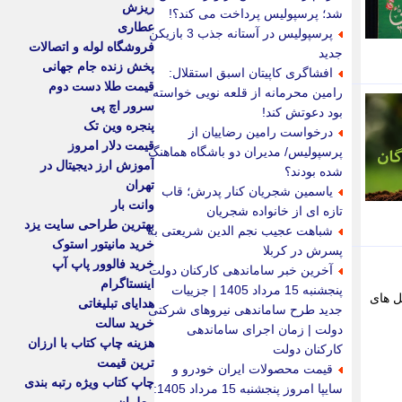
ریزش
شد؛ پرسپولیس پرداخت می کند؟!
عطاری
پرسپولیس در آستانه جذب 3 بازیکن
فروشگاه لوله و اتصالات
جدید
پخش زنده جام جهانی
افشاگری کاپیتان اسبق استقلال:
قیمت طلا دست دوم
رامین محرمانه از قلعه نویی خواسته
سرور اچ پی
بود دعوتش کند!
پنجره وین تک
درخواست رامین رضاییان از
قیمت دلار امروز
پرسپولیس/ مدیران دو باشگاه هماهنگ
آموزش ارز دیجیتال در
شده بودند؟
تهران
یاسمین شجریان کنار پدرش؛ قاب
وانت بار
تازه ای از خانواده شجریان
بهترین طراحی سایت یزد
شباهت عجیب نجم الدین شریعتی به
خرید مانیتور استوک
پسرش در کربلا
خرید فالوور پاپ آپ
آخرین خبر ساماندهی کارکنان دولت
اینستاگرام
پنجشنبه 15 مرداد 1405 | جزییات
ل های
هدایای تبلیغاتی
جدید طرح ساماندهی نیروهای شرکتی
خرید سالت
دولت | زمان اجرای ساماندهی
هزینه چاپ کتاب با ارزان
کارکنان دولت
ترین قیمت
قیمت محصولات ایران خودرو و
چاپ کتاب ویژه رتبه بندی
سایپا امروز پنجشنبه 15 مرداد 1405: