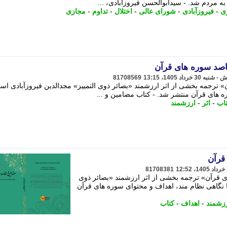
 مردم شد. - سیدابوالحسن فیروزآبادی، ...
ی
-
فیروزآبادی
-
شورای عالی
-
اختلال
-
تداوم
-
مجازی
اصد سوره های قرآن
81708569
ترجمه بخشی از اثر ارزشمند «بصائر ذوی التمییز» مجدالدین فیروزآبادی اس
ه های قرآن منتشر شد. - کتاب مضامین و ...
اب
-
اثر
-
ارزشمند
قرآن
81708381
 قرآن» ترجمه بخشی از اثر ارزشمند «بصائر ذوی
ا نگاهی نظام مند، اهداف و محتوای سوره های قرآن
زشمند
-
اهداف
-
کتاب