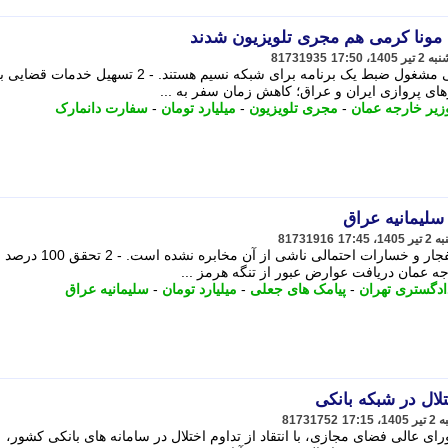
مونا کرمی هم مجری تلویزیون شدند
81731935
سپند امیرسلیمانی و همسرش مونا کرمی مشغول ضبط یک برنامه برای شبکه نسیم هستند. - 2 تسهیل خد
ی پروازی ایران و عراق؛ کاهش زمان سفر به ...
زیر خارجه عمان
-
مجری تلویزیون
-
میلیارد تومان
-
سفارت دانمارک
سلیمانیه عراق
81731916
گزارش بیشتری درباره علت وقوع این انفجار و خسارات احتمالی نا
جه عمان دریافت عوارض عبور از تنگه هرمز ...
ادگستری تهران
-
پیامک های جعلی
-
میلیارد تومان
-
سلیمانیه عراق
تلال در شبکه بانکی
81731752
ی عالی فضای مجازی، با انتقاد از تداوم اختلال در سامانه های بانکی کشور،