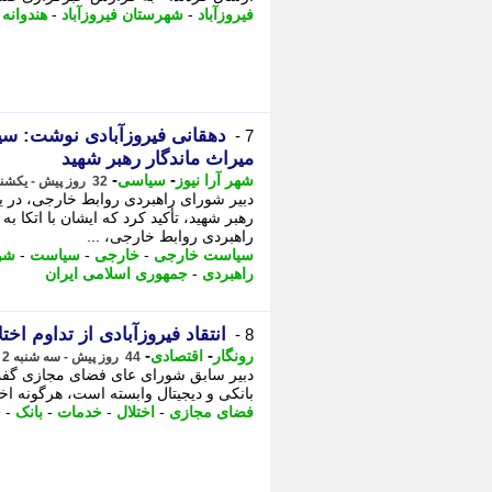
فیروزآباد
-
شهرستان فیروزآباد
-
هندوانه
-
دهقانی فیروزآبادی نوشت: سی
7 -
میراث ماندگار رهبر شهید
-
-
شهر آرا نیوز
سیاسی
32 روز پیش - یکشنبه 14 تیر 1405، 11:32
دبیر شورای راهبردی روابط خارجی، در یا
رهبر شهید، تأکید کرد که ایشان با اتک
راهبردی روابط خارجی، ...
سیاست خارجی
-
خارجی
-
سیاست
-
شو
راهبردی
-
جمهوری اسلامی ایران
انتقاد فیروزآبادی از تداوم اخت
8 -
-
-
رونگار
اقتصادی
44 روز پیش - سه شنبه 2 تیر 1405، 18:22
دبیر سابق شورای عای فضای مجازی گفت
بانکی و دیجیتال وابسته است، هرگونه اخ
فضای مجازی
-
اختلال
-
خدمات
-
بانک
-
ف