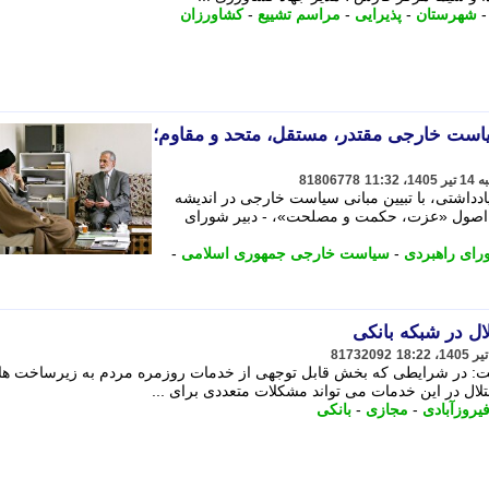
شهرستان
-
پذیرایی
-
مراسم تشییع
-
کشاورزان
است خارجی مقتدر، مستقل، متحد و مقاوم؛
81806778
دداشتی، با تبیین مبانی سیاست خارجی در اندیشه
ا به اصول «عزت، حکمت و مصلحت»، - دبیر شورای
رای راهبردی
-
سیاست خارجی جمهوری اسلامی
-
لال در شبکه بانکی
81732092
: در شرایطی که بخش قابل توجهی از خدمات روزمره مردم به زیرساخت ها
تلال در این خدمات می تواند مشکلات متعددی برای ...
یروزآبادی
-
مجازی
-
بانکی