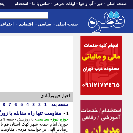
-
-
-
-
-
صفحه اصلی
خبر
آب و هوا
اوقات شرعی
تماس با ما
استخدام
پنجشنبه، 15 م
-
-
-
صفحه اصلی
سیاسی
اقتصادی
اجتماعی
اخبار فیروزآبادی
صفحه بعد
1
2
3
4
5
6
7
8
مقاومت تنها راه مقابله با زو
1 -
-
-
حوزه نیوز
سیاسی
6 روز پیش - جمعه 9 مرداد 1405، 20:12
حوزه/ امام جمعه شهر کهک استان قم با 
رضایت الهی بر خواست مردم، مقاومت در ب