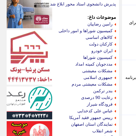
اکونیوز
پذیرش دانشجوی استاد محور ابلاغ شد
الف
انتشار آنلاین
موضوعات داغ:
اندیشه قرن
مات قضایی برای
رامین رضاییان
اندیشه معاصر
کمیسیون شوراها و امور داخلی
اندیشه ها
کالاهای اساسی
انرژی پرس
کارکنان دولت
ای استخدام
ایران خودرو
ایتنا
کمیسیون شوراها
ایراف
مددجویان کمیته امداد
ایران آرت
مشکلات معیشتی
ایران آنلاین
شی از آن مخابره نشده است. - 2 تحقق 100 درصد برنامه
جمهوری اسلامی
ایران زندگی
مشکلات معیشتی مردم
ایران فوری
بندر ترکمن
ایرانی روز
رعایت 90 درصدی
ایرانیتال
فرودگاه شیراز
ایرنا
عباس علی کدخدایی
ایسکانیوز
رییس جمهور فقید آمریکا
ایسنا
نمایندگان استان اصفهان
ایکنا
شعر انقلاب
ایلنا