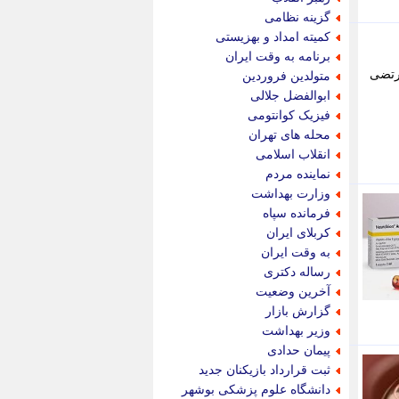
پویه آنلاین
گزینه نظامی
پیام نفت
کمیته امداد و بهزیستی
تابناک
برنامه به وقت ایران
تازه نیوز
مرتضی
متولدین فروردین
تبیان
ابوالفضل جلالی
تجارت نیوز
فیزیک کوانتومی
تحریریه
محله های تهران
ترابر نیوز
انقلاب اسلامی
ترفندباز
نماینده مردم
تریبون اقتصاد
وزارت بهداشت
تسنیم نیوز
فرمانده سپاه
تک ناک
کربلای ایران
تکراتو
به وقت ایران
توریسم آنلاین
رساله دکتری
تولید نیوز
آخرین وضعیت
تیتر فوری
گزارش بازار
تیکنا
وزیر بهداشت
جاب ویژن
پیمان حدادی
جار نیوز
ثبت قرارداد بازیکنان جدید
جالبتر
دانشگاه علوم پزشکی بوشهر