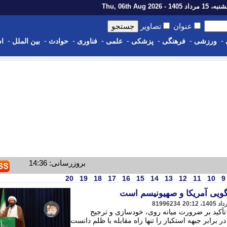
رداد 1405 - Thu, 06th Aug 2026
عنوان
تصاویر
-
-
-
-
-
-
-
-
ورزشی
فرهنگی
پزشکی
علمی
فناوری
حوادث
بین الملل
اس
بروزرسانی: 14:36
20
19
18
17
16
15
14
13
12
11
10
9
رگویی آمریکا و صهیونیسم است
81996234
تأکید بر ضرورت میانه روی، خودسازی و ترجیح
رابر جبهه استکبار را تنها راه مقابله با ظلم دانست