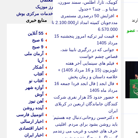
معلمان
کوییک، تارا، اطلس، سمند سورن،
رز موزیک
ساینا و... چند؟ +جدول
خدمات مرکزی بوش
افزایش 50 درصدری مستمری
رند
منابع خبری
مددجویان کمیته امداد از2.100.000 تا
6.570.000
عضو
55 آنلاین
قیمت لیر ترکیه امروز پنجشنبه 15
6 صبح
مرداد 1405
9 صبح
جوانی که در درگیری نابینا شد،
آرمان ملی
قصاص چشم خواست
آریا
فیلم های سینمایی آخر هفته
آشکار
تلویزیون (15 و 16 مرداد 1405) +
آفتاب
خلاصه داستان و زمان پخش
آفتاب نو
فال ابجد | فال ابجد فردا جمعه 16
آوازه شهر
مرداد ماه 1405
آوش
حضور حدود 25 هزار نفری شرکت
آهن نیوز
کنندگان جاماندگان اربعین در کربلای
آینده روشن
ایران
اتومبیل فارسی
دکترحسن روحانی:دنبال چه هستیم؟
اخبار ارسالی
باید روشن بشود برای مردم. اقلیتی
اخبار اقتصادی
حرف های عجیب و غریب می زنندمی
ه
اخبار ایران
گویند اگر این جنگ تشدید شود و