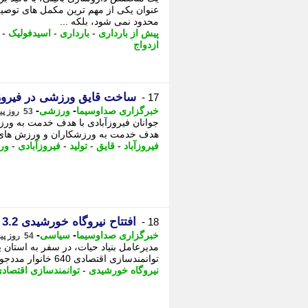
عنوان یکی از مهم ترین مکمل های توصیه 
محدود نمی شود، بلکه ...
پیش از بارداری
-
بارداری
-
اسیدفولیک
-
ازدواج
ساخت قایق ورزشی در فیروزآ
17 -
-
-
خبرگزاری صداوسیما
ورزشی
53 روز پیش - یکشنبه 24 خرداد 1405، 18:00
جوانان فیروزآبادی با هدف خدمت به ورز
هدف خدمت به ورزشکاران و ورزش های ت
فیروزآباد
-
قایق
-
تولید
-
فیروزآبادی
-
ور
افتتاح نیروگاه خورشیدی 3.2 مگاواتی ویژه 640 خانوار مددجوی ابرکوهی
18 -
-
-
خبرگزاری صداوسیما
سیاسی
54 روز پیش - شنبه 23 خرداد 1405، 16:45
توانمندسازی اقتصادی 640 خانوار مددجوی تحت حمایت اجرا شده است، - را افتتاح کرد.
نیروگاه خورشیدی
-
توانمندسازی اقتصاد