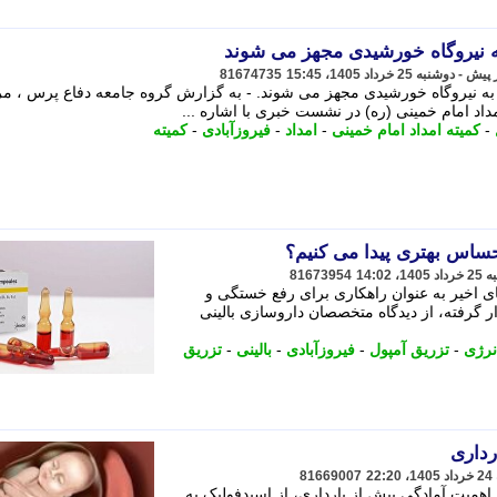
81674735
د به نیروگاه خورشیدی مجهز می شوند. - به گزارش گروه جامعه دفاع پرس ، 
مداد امام خمینی (ره) در نشست خبری با اشاره ...
-
کمیته امداد امام خمینی
-
امداد
-
فیروزآبادی
-
کمیته
احساس بهتری پیدا می کنیم؟
81673954
 اخیر به عنوان راهکاری برای رفع خستگی و
 گرفته، از دیدگاه متخصصان داروسازی بالینی
نرژی
-
تزریق آمپول
-
فیروزآبادی
-
بالینی
-
تزریق
رداری
81669007
 اهمیت آمادگی پیش از بارداری، از اسیدفولیک به