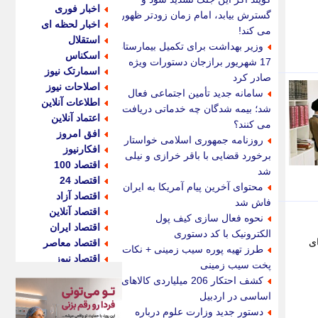
اخبار فوری
گسترش بیابد، امام زمان زودتر ظهور
اخبار لحظه ای
می کند!
استقلال
وزیر بهداشت برای تکمیل بیمارستان
اسکناس
17 شهریور برازجان دستورات ویژه
اسمارتک نیوز
صادر کرد
اصلاحات نیوز
سامانه جدید تأمین اجتماعی فعال
اطلاعات آنلاین
شد؛ بیمه شدگان چه خدماتی دریافت
اعتماد آنلاین
می کنند؟
افق امروز
روزنامه جمهوری اسلامی خواستار
افکارنیوز
برخورد قضایی با باقر خرازی و نیلی
اقتصاد 100
شد
اقتصاد 24
محتوای آخرین پیام آمریکا به ایران
اقتصاد آزاد
فاش شد
اقتصاد آنلاین
نحوه فعال سازی کیف پول
اقتصاد ایران
الکترونیک با کد دستوری
ی
اقتصاد معاصر
طرز تهیه پوره سیب زمینی + نکات
اقتصاد نیوز
پخت سیب زمینی
اکو ایران
کشف احتکار 206 میلیاردی کالاهای
اکوفارس
اساسی در اردبیل
اکونگار
دستور جدید وزارت علوم درباره