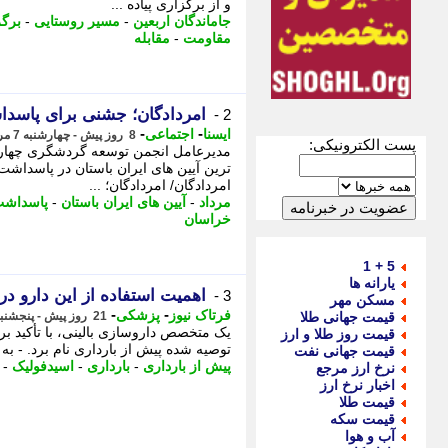
و از برگزاری پیاده ...
جاماندگان اربعین
-
مسیر روستایی
-
برگ
مقاومت
-
مقابله
امردادگان؛ جشنی برای پاسد
2 -
-
-
ایسنا
اجتماعی
8 روز پیش - چهارشنبه 7 مرداد 1405، 16:05
پست الکترونیکی:
مدیرعامل انجمن توسعه گردشگری چهارباغ
امردادگان/ امردادگان؛ ...
مرداد
-
آیین های ایران باستان
-
پاسداش
خراسان
5 + 1
یارانه ها
اهمیت استفاده از این دارو در 
3 -
مسکن مهر
-
-
فرتاک نیوز
پزشکی
قیمت جهانی طلا
21 روز پیش - پنجشنبه 25 تیر 1405، 20:55
یک متخصص داروسازی بالینی، با تأکید بر
قیمت روز طلا و ارز
توصیه شده پیش از بارداری نام برد. - به 
قیمت جهانی نفت
پیش از بارداری
-
بارداری
-
اسیدفولیک
-
نرخ ارز مرجع
اخبار نرخ ارز
قیمت طلا
قیمت سکه
آب و هوا