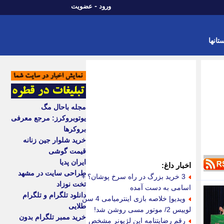
-
ورود
عضویت
تانها
مجله باحال مگ
یوتوبروکرز: مرجع معرفی
بروکرها
خرید شلوار جین زنانه
قیمت گوشی
ایران پدیا
اخبار داغ:
طراحی سایت در مشهد
3 خرید بزرگ در راه سرخ پوشان؟ +
تخت نوزاد
اسامی به دست آمده
دانلود تلگرام و تلگرام
ویدیو| خلاصه بازی اینترمیامی 4 سن
طلایی
لوییس 2/ موتور مسی روشن شد!
خرید ممبر تلگرام بدون
رقم رضایتنامه این لژیونر مشخص