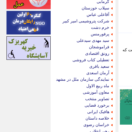
گرمابی
اینتیتر
سیلاب خوزستان
ایونا نیوز
آقاعلی عباس
بازتاب آنلاین
شرکت پتروشیمی امیر کبیر
باشگاه خبرنگاران
خرم دشت
باغستان نیوز
پرفورمنس
بامبوک
سید مهدی سیدعلی
ببین و بخون
فراموشجان
ت که
بدینسان
رونق اقتصادی
بنکر
تعطیلی کتاب فروشی
بیت ران
سعید باقری
پارس فوتبال
آرمان اسعدی
پارسینه
نمایندگی سازمان ملل در مشهد
پارسینه پلاس
ماه ربیع الاول
پاز آنلاین
معاون آموزشی
پاس گل
تصاویر منتخب
پانا
برخورد قضایی
پرتو نیوز
هافبک ایرانی
پرسون
خلاصه داستان
پنجره نیوز
خراسان رضوی
پویامگ
رهبر انقلاب