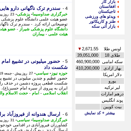
بازار کار
افغانستان
سندرم ترک ناگهانی دارو هایی 
4 -
تاجیکستان
-
-
خبرگزاری صداوسیما
پزشکی
23 روز پیش - سه شنبه 23 تیر 1405، 13:00
ویدئو های ورزشی
عضو هیئت علمی دانشگاه علوم پزشکی شیر
طنز و کاریکاتور
توضیحاتی ارائه کرد. - سندرم ترک ناگهانی
بازار آتی سکه
دانشگاه علوم پزشکی شیراز
-
عضو هیئت
هیئت علمی
-
بیماران
اونس طلا
2,671.55
▼
طلای 18
39,051,000
حضور میلیونی در تشییع امام ش
5 -
سکه امامی
460,900,000
شکست داد
بهار ازادی
410,200,000
-
-
حوزه نیوز
سیاسی
27 روز پیش - جمعه 19 تیر 1405، 21:17
دلار امریکا
حضور عظیم و چندین میلیونی در تشییع پیک
یورو
شکست قطعی پروژه دشمن در حذف راه و 
لیر ترکیه
ایران به پیروی از سیره امام حسین(ع)،
انقلاب اسلامی
-
امام
-
حجت الاسلام وا
درهم امارات
پوند انگلیس
بیت کویین
بیشتر + کد نمایش
ارسال هندوانه از فیروزآباد بر
6 -
-
-
خبرگزاری صداوسیما
سیاسی
31 روز پیش - دوشنبه 15 تیر 1405، 13:15
کشاورزان فیروزآبادی در اقدامی خودجوش، 
ارسال کردند. - به گزارش خبرگزاری صدا