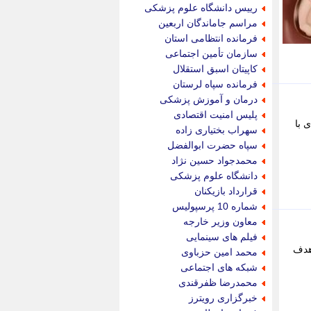
جام جم
رییس دانشگاه علوم پزشکی
جدید پرس
مراسم جاماندگان اربعین
جماران
فرمانده انتظامی استان
جوان ایرانی
سازمان تأمین اجتماعی
جهان مانا
کاپیتان اسبق استقلال
جهان نگر
فرمانده سپاه لرستان
جهان نیوز
درمان و آموزش پزشکی
چطور
پلیس امنیت اقتصادی
 با
چمپیونات
سهراب بختیاری زاده
چمدون
سپاه حضرت ابوالفضل
چه خبر
محمدجواد حسین نژاد
حادثه 24
دانشگاه علوم پزشکی
حرف تو
قرارداد بازیکنان
حوادث پلاس
شماره 10 پرسپولیس
حوزه نیوز
معاون وزیر خارجه
خبر آنلاین
فیلم های سینمایی
خبر جنوب
 که با هدف
محمد امین حزباوی
خبر سیاسی
شبکه های اجتماعی
خبر گردون
محمدرضا ظفرقندی
خبر ورزشی
خبرگزاری رویترز
خبرجو