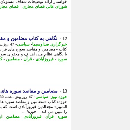
خواستار ارائه توضیحات شفاف مسئولان به
شورای عالی فضای مجازی
-
فضای مجاز
نگاهی به کتاب مضامین و مق
12 -
-
-
خبرگزاری صداوسیما
سیاسی
47 روز پیش - شنبه 30 خرداد 1405، 13:15
کتاب «مضامین و مقاصد سوره های قرآن» 
با نگاهی نظام مند، اهداف و محتوای سور
سوره
-
فیروزآبادی
-
قرآن
-
مضامین
-
کت
مضامین و مقاصد سوره های 
13 -
-
-
حوزه نیوز
سیاسی
47 روز پیش - شنبه 30 خرداد 1405، 12:52
حوزه/ کتاب «مضامین و مقاصد سوره های
التمییز» مجدالدین فیروزآبادی است که ب
را تبیین می کند. - حوزه/ ...
سوره
-
قرآن
-
فیروزآبادی
-
مضامین
-
ار