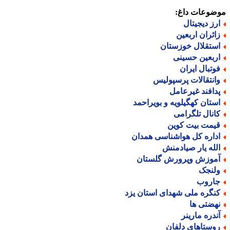
ضوعات داغ:
رز دیجیتال
ائران اربعین
ستقلال خوزستان
ربعین حسینی
وتبال ایران
انتقالات پرسپولیس
دافند غیرعامل
ستان کهگیلویه و بویراحمد
انال تلگرامی
یمت بیت کوین
داره کل هواشناسی همدان
لله یار صیادمنش
موزش وپرورش گلستان
لنجک
اروب
نگره ملی شهدای استان یزد
هضتی ها
ندره مارینر
وستاهای دلفان