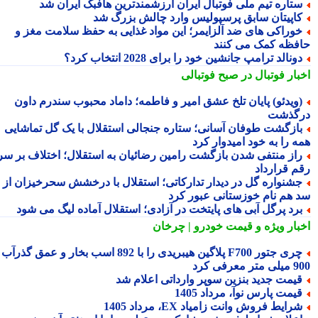
تاره تیم ملی فوتبال ایران ارزشمندترین هافبک ایران شد
اپیتان سابق پرسپولیس وارد چالش بزرگ شد
وراکی های ضد آلزایمر؛ این مواد غذایی به حفظ سلامت مغز و
فظه کمک می کنند
ونالد ترامپ جانشین خود را برای 2028 انتخاب کرد؟
بار فوتبال در صبح فوتبالی
ویدئو) پایان تلخ عشق امیر و فاطمه؛ داماد محبوب سندرم داون
گذشت
ازگشت طوفان آسانی؛ ستاره جنجالی استقلال با یک گل تماشایی
ه را به خود امیدوار کرد
از منتفی شدن بازگشت رامین رضائیان به استقلال؛ اختلاف بر سر
م قرارداد
شنواره گل در دیدار تدارکاتی؛ استقلال با درخشش سحرخیزان از
 هم نام خوزستانی عبور کرد
رد پرگل آبی های پایتخت در آزادی؛ استقلال آماده لیگ می شود
بار ویژه
و قیمت خودرو | چرخان
چری جتور F700 پلاگین هیبریدی را با 892 اسب بخار و عمق گذرآب
 معرفی کرد
یمت جدید بنزین سوپر وارداتی اعلام شد
یمت پارس نوآ، مرداد 1405
رایط فروش وانت زامیاد EX، مرداد 1405