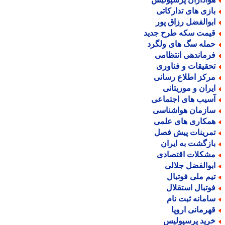
ازی های تدارکاتی
بوالفضل رزاق پور
یمت سکه طرح جدید
مله سگ های ولگرد
رماندهی انتظامی
حقیقات و فناوری
رکز اطلاع رسانی
یران و موریتانی
سیب های اجتماعی
ازمان هواشناسی
مکاری های علمی
مرینات پیش فصل
ازگشت به ایران
شکلات اقتصادی
بوالفضل جلالی
یم ملی فوتبال
وتبال استقلال
امانه ثبت نام
هرمانی اروپا
رید پرسپولیس