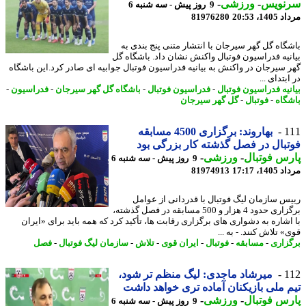
نویس
-
ورزشی
-
9 روز پیش - سه شنبه 6
1، 20:53
81976280
گاه گل گهر سیرجان با انتشار متنی پنج بندی به
نیه فدراسیون فوتبال واکنش نشان داد. باشگاه گل
 سیرجان در واکنش به بیانیه فدراسیون فوتبال جوابیه ای صادر کرد.این باشگاه
بتدای ...
نیه فدراسیون فوتبال
-
فدراسیون فوتبال
-
باشگاه گل گهر سیرجان
-
فدراسیون
-
گاه
-
فوتبال
-
گل گهر سیرجان
1
بهاروند: برگزاری 4500 مسابقه
بال در فصل گذشته کار بزرگی بود
س فوتبال
-
ورزشی
-
9 روز پیش - سه شنبه 6
1، 17:17
81974913
س سازمان لیگ فوتبال با قدردانی از عوامل
برگزاری حدود 4 هزار و 500 مسابقه در فصل گذشته،
اشاره به دشواری های برگزاری رقابت ها، تأکید کرد که همه باید برای «ایران
 تلاش کنند. - به ...
زاری
-
مسابقه
-
فوتبال
-
ایران قوی
-
تلاش
-
سازمان لیگ فوتبال
-
فصل
1
میرشاد ماجدی: لیگ منظم تر شود،
 ملی بازیکنان آماده تری خواهد داشت
س فوتبال
-
ورزشی
-
9 روز پیش - سه شنبه 6