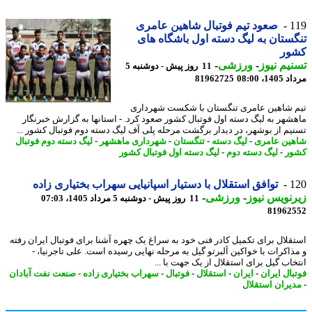
1
صعود تیم فوتبال شاهین عامری
ستان به لیگ دسته اول باشگاه های
ور
یم نیوز
-
ورزشی
-
11 روز پیش - دوشنبه 5
1، 08:00
81962725
 شاهین عامری تنگستان با شکست شهرداری
شهر به لیگ دسته اول فوتبال کشور صعود کرد. - استانها به گزارش خبرنگار
یم از بوشهر، در دیدار برگشت مرحله پلی آف لیگ دسته دوم فوتبال کشور ...
ین عامری
-
لیگ دسته
-
تنگستان
-
شهرداری ماهشهر
-
لیگ دسته دوم فوتبال
ر
-
لیگ دسته دوم
-
لیگ دسته اول فوتبال کشور
1
توافق استقلال با دستیار اسپانیایی سهراب بختیاری زاده
نویس نیوز
-
ورزشی
-
11 روز پیش - دوشنبه 5 مرداد 1405، 07:03
81962
قلال برای تکمیل کادر فنی خود به سراغ یک چهره آشنا برای فوتبال ایران رفته
ذاکرات با خواکین آلبرتو گیل به مرحله نهایی رسیده است. علی تاجرنیا، -
خاب گیل برای استقلال از یک جهت با ...
بال ایران
-
ایران
-
استقلال
-
فوتبال
-
سهراب بختیاری زاده
-
صنعت نفت آبادان
یران استقلال