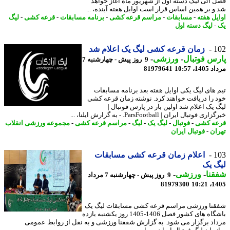
 آتی لیگ دسته اول از شهریور ماه آغاز خواهد
و بر همین اساس قرار است اوایل هفته آینده، ...
یل هفته
-
مسابقات
-
مراسم قرعه کشی
-
برنامه مسابقات
-
قرعه کشی
-
لیگ
-
لیگ دسته اول
1
زمان قرعه کشی لیگ یک اعلام شد
س فوتبال
-
ورزشی
-
9 روز پیش - چهارشنبه 7
1، 10:57
81979641
 های لیگ یکی اوایل هفته بعد برنامه مسابقات
 را دریافت خواهند کرد. نوشته زمان قرعه کشی
 یک اعلام شد اولین بار در پارس فوتبال |
 فوتبال ایران | ParsFootball. - به گزارش ایلنا، ...
ه کشی
-
فوتبال
-
لیگ یک
-
لیگ
-
مراسم قرعه کشی
-
مجموعه ورزشی انقلاب
ان
-
فوتبال ایران
1
اعلام زمان قرعه کشی مسابقات
 یک
نا
-
ورزشی
-
9 روز پیش - چهارشنبه 7 مرداد
81979300
1405
نا ورزشی مراسم قرعه کشی مسابقات لیگ یک
باشگاه های کشور فصل 1406-1405 روز یکشنبه یازده
اد برگزار می شود. به گزارش شفقنا ورزشی و به نقل از روابط عمومی