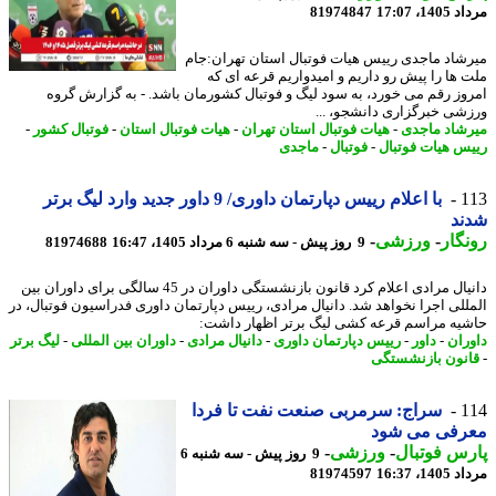
1، 17:07
81974847
شاد ماجدی رییس هیات فوتبال استان تهران:جام
 ها را پیش رو داریم و امیدواریم قرعه ای که
وز رقم می خورد، به سود لیگ و فوتبال کشورمان باشد. - به گزارش گروه
شی خبرگزاری دانشجو، ...
شاد ماجدی
-
هیات فوتبال استان تهران
-
هیات فوتبال استان
-
فوتبال کشور
-
س هیات فوتبال
-
فوتبال
-
ماجدی
1
با اعلام رییس دپارتمان داوری/ 9 داور جدید وارد لیگ برتر
ند
گار
-
ورزشی
-
9 روز پیش - سه شنبه 6 مرداد 1405، 16:47
81974688
دانیال مرادی اعلام کرد قانون بازنشستگی داوران در 45 سالگی برای داوران بین
للی اجرا نخواهد شد. دانیال مرادی، رییس دپارتمان داوری فدراسیون فوتبال، در
یه مراسم قرعه کشی لیگ برتر اظهار داشت:
ران
-
داور
-
رییس دپارتمان داوری
-
دانیال مرادی
-
داوران بین المللی
-
لیگ برتر
نون بازنشستگی
1
سراج: سرمربی صنعت نفت تا فردا
رفی می شود
س فوتبال
-
ورزشی
-
9 روز پیش - سه شنبه 6
1، 16:37
81974597