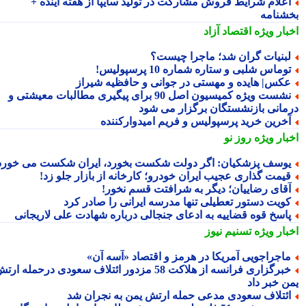
علام شرایط فروش مشارکت در تولید سایپا از هفته آینده +
شنامه
بار ویژه
اقتصاد آزاد
بنیات گران شد؛ ماجرا چیست؟
وماس شلبی و ستاره شماره 10 پرسپولیس!
کس| هایده و مهستی در جوانی و حافظیه شیراز
نشست ویژه کمیسیون اصل 90 برای پیگیری مطالبات معیشتی و
مانی بازنشستگان برگزار می شود
خرین خرید پرسپولیس و فریم امیدوارکننده
بار ویژه
روز نو
وسف پزشکیان: اگر دولت شکست بخورد، ایران شکست می خورد
یمت گذاری عجیب ایران خودرو؛ کارخانه از بازار جلو زد!
قای رضاییان؛ دیگر به شرافتت قسم نخور!
ویت دستور تعطیلی تنها مدرسه ایرانی را صادر کرد
اسخ قوه قضاییه به ادعای جنجالی درباره شهادت علی لاریجانی
بار ویژه
تسنیم نیوز
اجراجویی آمریکا در هرمز و اقتصاد «آسه آن»
خبرگزاری فرانسه از هلاکت 58 مزدور ائتلاف سعودی درحمله ارتش
ن خبر داد
ئتلاف سعودی مدعی حمله ارتش یمن به نجران شد