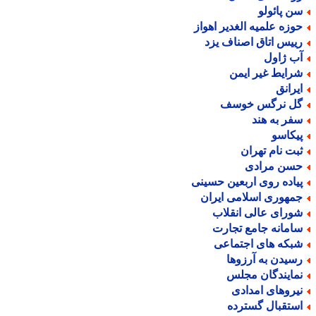
ن پائولو
وزه علمیه الغدیر اهواز
ییس اتاق اصناف یزد
ب ژاول
رایط غیر ایمن
یرانق
ل نرگس خوسف
فر به هند
یکاسو
بت نام تهران
سن مرادی
یاده روی اربعین حسینی
مهوری اسلامی ایران
ورای عالی انقلاب
امانه جامع تجارت
بکه های اجتماعی
سیدن به آرزوها
مایندگان مجلس
یروهای امدادی
ستقبال گسترده