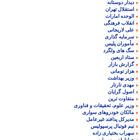
یدار دوستانه
ستقلال تهران
لوحده امارات
نقلاب فرهنگی
لی لاریجانی
رمایه گذاری
أموران پلیس
گ های ولگرد
تاد اربعین
زارش بازار
زار تومانی
زیر بهداشت
هدی تارتار
صول گرایان
تفاوت ترین
زیر علوم، تحقیقات و فناوری
الکان خودروهای سواری
دیرکل پدافند غیرعامل
یم فوتبال پرسپولیس
هراب بختیاری زاده
واداران پرسپولیس