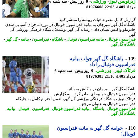
نویس نیوز
-
ورزشی
-
9 روز پیش - سه شنبه 6
1، 22:03
81976668
رش کامل مصوبه هیات رییسه را منتشر کنید
گاه گل گهر سیرجان به بیانیه فدراسیون فوتبال در مورد ماجرای آسیایی شدن
رملو واکنش نشان داد. - رسانه گل گهر نوشت؛ باشگاه فرهنگی ورزشی گل
،
اسیون فوتبال
-
بیانیه فدراسیون فوتبال
-
باشگاه
-
فدراسیون
-
بیانیه
-
گل گهر
-
گاه گل گهر
1
باشگاه گل گهر جواب بیانیه
اسیون فوتبال را داد
اک نیوز
-
ورزشی
-
9 روز پیش - سه شنبه 6
1، 21:10
81976385
گاه گل گهر سیرجان در واکنش به بیانیه
اسیون فوتبال جوابیه ای صادر کرد. - به گزارش
اک نیوز ، باشگاه فرهنگی ورزشی گل گهر، ضمن احترام کامل به جایگاه
اسیون فوتبال به عنوان مرجع ...
اسیون فوتبال
-
باشگاه
-
بیانیه فدراسیون فوتبال
-
فدراسیون
-
فوتبال
-
بیانیه
-
گاه گل گهر
1
جوابیه گل گهر به بیانیه فدراسیون
بال!