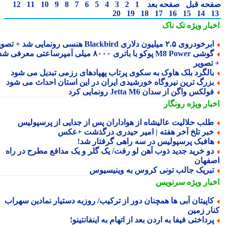
حه قبل
صفحه بعد
1
2
3
4
5
6
7
8
9
10
11
12
20
19
18
17
16
15
14
بار ویژه
تک ناک
رخودروی ۲.۵ میلیون دلاری Blackbird هنسی رونمایی شد + تصویر
گوشی M8 Power پوکو با باتری ۸۰۰۰ میلی آمپرساعتی معرفی شد
تصویر
الگرد بلک هاوک به سکوی پرتاب پهپادهای رزمی تبدیل می شود
زرگ ترین نیروگاه خورشیدی ایران در این استان احداث می شود
ولکس واگن از سدان Jetta M6 رونمایی کرد
بار ویژه
رونگار
لب حلالیت عالیشاه از هواداران پس از جدایی از پرسپولیس
بر تلخ آخر هفته | امیر حیدری درگذشت +عکس
افبک پرسپولیس در سه راهی گرفتار شد!
و خرید جدید ذوب آهن لو رفت/ یک گلر و یک مدافع مطرح در راه
فهان
بریک جالب تونی کروس به وینیسیوس
بار ویژه
سرنویس
اپیتان آبی ها همچنان دور از ترکیب/ روزبه دستیار نمادین سهراب
ار زمین
رداختی فیفا به اردن بعد از اتهام به اینفانتینو!