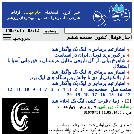
-
-
-
-
خبر
کرونا
استخدام
جام جهانی
اوقات
-
-
-
شرعی
آب و هوا
تماس
ویدئوهای ورزشی
03:12 | 1405/5/15
ار فوتبال کشور - صفحه ششم
سرویسها
امتیاز تیم پرماجرای لیگ یک واگذار شد
تراکتور برند فوتبال ایران در آسیاست
شاهرخ بیانی؛ از گل تاریخی مقابل عربستان تا قهرمانی آسیا با
ستقلال
امتیاز تیم پرماجرای لیگ یک واگذار شد
از بلاتکلیفی آزادی تا چالش ورزشگاه های لیگ برتر
امتیاز تیم پرماجرای لیگ یک واگذار شد
حه قبل
صفحه بعد
1
2
3
4
5
6
7
8
9
10
11
12
20
19
18
17
16
15
14
1
زمان قرعه کشی لیگ یک اعلام شد
نه 7
-
ورزشی
-
9 روز پیش - چهارشنبه 7
1، 11:05
81979731
 های لیگ یکی اوایل هفته بعد برنامه مسابقات
 را دریافت خواهند کرد. به گزارش ایلنا، مسابقات