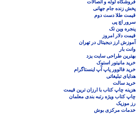
شگاه لوله و اتصالات
 زنده جام جهانی
مت طلا دست دوم
ر اچ پی
ره وین تک
ت دلار امروز
زش ارز دیجیتال در تهران
ت بار
رین طراحی سایت یزد
د مانیتور استوک
د فالوور پاپ آپ اینستاگرام
یای تبلیغاتی
ید سالت
نه چاپ کتاب با ارزان ترین قیمت
 کتاب ویژه رتبه بندی معلمان
موزیک
مات مرکزی بوش