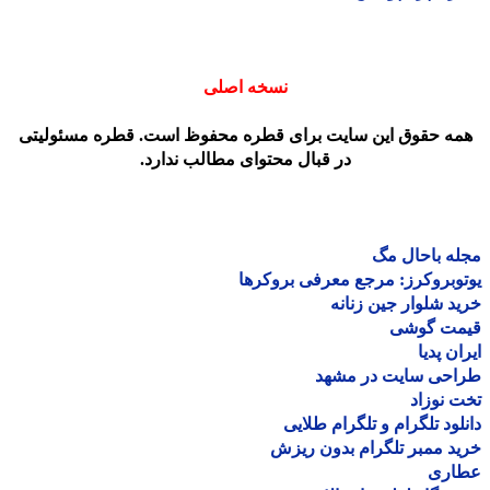
نسخه اصلی
مه حقوق این سایت برای قطره محفوظ است. قطره مسئولیتی
در قبال محتوای مطالب ندارد.
ه باحال مگ
وبروکرز: مرجع معرفی بروکرها
د شلوار جین زنانه
مت گوشی
ان پدیا
احی سایت در مشهد
 نوزاد
لود تلگرام و تلگرام طلایی
د ممبر تلگرام بدون ریزش
اری