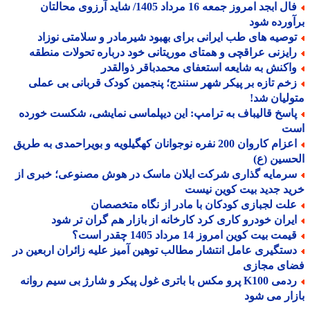
فال ابجد امروز جمعه 16 مرداد 1405/ شاید آرزوی محالتان
ورده شود
وصیه های طب ایرانی برای بهبود شیرمادر و سلامتی نوزاد
ایزنی عراقچی و همتای موریتانی خود درباره تحولات منطقه
اکنش به شایعه استعفای محمدباقر ذوالقدر
خم تازه بر پیکر شهر سنندج؛ پنجمین کودک قربانی بی عملی
لیان شد!
اسخ قالیباف به ترامپ: این دیپلماسی نمایشی، شکست خورده
ت
اعزام کاروان 200 نفره نوجوانان کهگیلویه و بویراحمدی به طریق
سین (ع)
رمایه گذاری شرکت ایلان ماسک در هوش مصنوعی؛ خبری از
د جدید بیت کوین نیست
لت لجبازی کودکان با مادر از نگاه متخصصان
یران خودرو کاری کرد کارخانه از بازار هم گران تر شود
مت بیت کوین امروز 14 مرداد 1405 چقدر است؟
ستگیری عامل انتشار مطالب توهین آمیز علیه زائران اربعین در
ای مجازی
ردمی K100 پرو مکس با باتری غول پیکر و شارژ بی سیم روانه
ار می شود