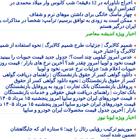
اخراج ناباورانه در 12 دقیقه؛/ شب کابوس وار میلاد محمدی در
فرانس اروپا
هار ماسک خانگی برای داشتن موهای نرم و شفاف
مکن است به زودی به توافق برسیم/ ترامپ: شخصاً در مذاکرات با
ران درگیر هستم
بار ویژه
اندیشه معاصر
میم کالابرگ | جزئیات طرح شمیم کالابرگ | نحوه استفاده از شمیم
لابرگ و اعتبار خرید
دس امروز کیلویی چند است؟؛ جدول جدید قیمت حبوبات را ببینید /
مت نخود و لوبیا امروز چقدر شد؟ آخرین نرخ های بازار / قیمت روز
وبات اعلام شد؛ جزئیات نرخ عدس، نخود و لوبیا
انلود گواهی کسر از حقوق بازنشستگان | راهنمای دریافت گواهی
ر از حقوق بازنشستگان | نحوه دانلود گواهی کسر از حقوق
روفایل بازنشستگان بانک تجارت | ورود به پروفایل بازنشستگان
نک تجارت | راهنمای دریافت فیش حقوقی و خدمات بازنشستگان
قیمت خودروهای ایران خودرو سایپا امروز پنجشنبه ۱۵ مرداد ۱۴۰۵ |
قیمت خودروهای ایران خودرو سایپا امروز پنجشنبه ۱۵ مرداد ۱۴۰۵ در
زار | آخرین جدول قیمت محصولات ایران خودرو و سایپا
بار ویژه
ایونا نیوز
مورینیو ترکیب رؤیایی رئال را چید؛ 6 ستاره ای که جایگاهشان
مین شده است