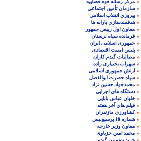
رکز رسانه قوه قضاییه
ازمان تأمین اجتماعی
یروزی انقلاب اسلامی
دفمندسازی یارانه ها
عاون اول رییس جمهور
رمانده سپاه لرستان
مهوری اسلامی ایران
لیس امنیت اقتصادی
طالبات گندم کاران
هراب بختیاری زاده
رتش جمهوری اسلامی
پاه حضرت ابوالفضل
حمدجواد حسین نژاد
ستگاه های اجرایی
لبان عباس بابایی
یلم های آخر هفته
شاورزی مازندران
اره 10 پرسپولیس
عاون وزیر خارجه
حمد امین حزباوی
رید تضمینی گندم