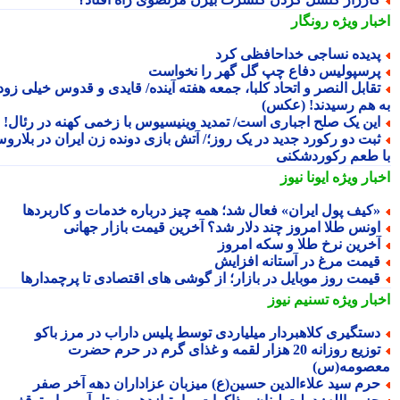
بار ویژه
رونگار
دیده نساجی خداحافظی کرد
رسپولیس دفاع چپ گل گهر را نخواست
قابل النصر و اتحاد کلبا، جمعه هفته آینده/ قایدی و قدوس خیلی زود
 هم رسیدند! (عکس)
ین یک صلح اجباری است/ تمدید وینیسیوس با زخمی کهنه در رئال!
بت دو رکورد جدید در یک روز؛/ آتش بازی دونده زن ایران در بلاروس
 طعم رکوردشکنی
بار ویژه
ایونا نیوز
کیف پول ایران» فعال شد؛ همه چیز درباره خدمات و کاربردها
ونس طلا امروز چند دلار شد؟ آخرین قیمت بازار جهانی
خرین نرخ طلا و سکه امروز
یمت مرغ در آستانه افزایش
یمت روز موبایل در بازار؛ از گوشی های اقتصادی تا پرچمدارها
بار ویژه
تسنیم نیوز
ستگیری کلاهبردار میلیاردی توسط پلیس داراب در مرز باکو
توزیع روزانه 20 هزار لقمه و غذای گرم در حرم حضرت
صومه(س)
رم سید علاءالدین حسین(ع) میزبان عزاداران دهه آخر صفر