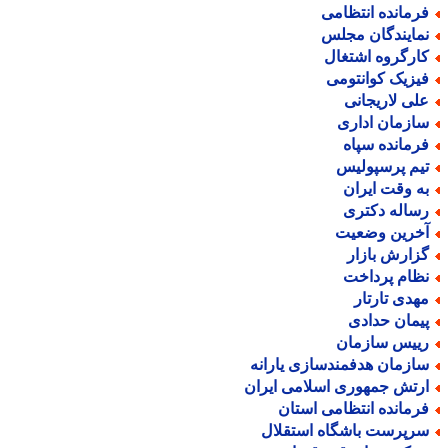
رمانده انتظامی
مایندگان مجلس
ارگروه اشتغال
یزیک کوانتومی
لی لاریجانی
ازمان اداری
رمانده سپاه
یم پرسپولیس
ه وقت ایران
ساله دکتری
خرین وضعیت
زارش بازار
ظام پرداخت
هدی تارتار
یمان حدادی
ییس سازمان
ازمان هدفمندسازی یارانه
رتش جمهوری اسلامی ایران
رمانده انتظامی استان
رپرست باشگاه استقلال