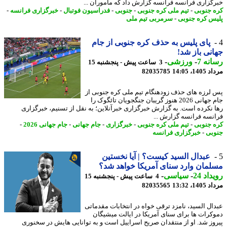
گزاری فرانسه فرانسه گزارش داد که مأموران ...
 جنوبی
-
تیم ملی کره جنوبی
-
جنوبی
-
فدراسیون فوتبال
-
خبرگزاری فرانسه
-
س کره جنوبی
-
سرمربی تیم ملی
پای پلیس به حذف کره جنوبی از جام
نی باز شد!
نه 7
-
ورزشی
-
3 ساعت پیش - پنجشنبه 15
1، 14:05
82035785
لرزه های حذف زودهنگام تیم ملی کره جنوبی از
جام جهانی 2026 هنوز گریبان جنگجویان تائگوک را
 نکرده است. به گزارش خبرگزاری خبرآنلاین؛ به نقل از تسنیم، خبرگزاری
نسه فرانسه گزارش ...
 جنوبی
-
تیم ملی کره جنوبی
-
خبرگزاری
-
جام جهانی
-
جام جهانی 2026
-
بی
-
خبرگزاری فرانسه
عبدال السید کیست؟ | آیا نخستین
مان وارد سنای آمریکا خواهد شد؟
اد 24
-
سیاسی
-
4 ساعت پیش - پنجشنبه 15
1، 13:32
82035565
ال السید، نامزد ترقی خواه در انتخابات مقدماتی
کرات ها برای سنای آمریکا در ایالت میشیگان
وز شد. او از منتقدان صریح اسراییل است و به توانایی هایش در سخنوری