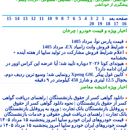
گیری از خودکشی
حه بعد
1
2
3
4
5
6
7
8
9
10
11
12
13
14
15
20
19
18
17
بار ویژه
و قیمت خودرو | چرخان
یمت پارس نوآ، مرداد 1405
رایط فروش وانت زامیاد EX، مرداد 1405
علام شرایط فروش مشارکت در تولید سایپا از هفته آینده +
شنامه
هیوندای کونا ۲۰۲۶ دوباره تأیید شد؛ آیا عرضه این کراس اوور در
ان ادامه دارد؟
کابین غول پیکر Xpeng G9L رونمایی شد؛ وسیع ترین ردیف دوم،
ری و شارژ 450 کیلومتر در ۹ دقیقه
بار ویژه
اندیشه معاصر
انلود گواهی کسر از حقوق بازنشستگان | راهنمای دریافت گواهی
ر از حقوق بازنشستگان | نحوه دانلود گواهی کسر از حقوق
روفایل بازنشستگان بانک تجارت | ورود به پروفایل بازنشستگان
نک تجارت | راهنمای دریافت فیش حقوقی و خدمات بازنشستگان
قیمت خودروهای ایران خودرو سایپا امروز پنجشنبه ۱۵ مرداد ۱۴۰۵ |
قیمت خودروهای ایران خودرو سایپا امروز پنجشنبه ۱۵ مرداد ۱۴۰۵ در