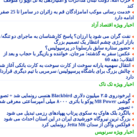
زب الله: دولت لبنان مذاکرات و امتیازدهی به تل آویو را متوقف
د
خدمت رسانی موکب امامزادگان قم به زائران در سامرا تا 25 صفر
مه دارد
بار ویژه
اقتصاد آزاد
فت گران می شود یا ارزان؟ پاسخ کارشناسان به ماجرای دو تنگه/
زار انرژی چشم انتظار یک تصمیم بزرگ
ضور ستاره سابق بارسلونا در پرسپولیس؟
کس| سفر به گذشته؛ مرجان، خواننده و بازیگر با حجاب و بعد از
لاب؛ دهه 60
نتقال سهمیه یارانه سوخت از کارت سوخت به کارت بانکی آغاز شد
الش بزرگ برای باشگاه پرسپولیس/ سرمربی با تیم دیگری قرارداد
رد
بار ویژه
تک ناک
رخودروی ۲.۵ میلیون دلاری Blackbird هنسی رونمایی شد + تصویر
گوشی M8 Power پوکو با باتری ۸۰۰۰ میلی آمپرساعتی معرفی شد
تصویر
الگرد بلک هاوک به سکوی پرتاب پهپادهای رزمی تبدیل می شود
زرگ ترین نیروگاه خورشیدی ایران در این استان احداث می شود
ولکس واگن از سدان Jetta M6 رونمایی کرد
بار ویژه
سرنویس