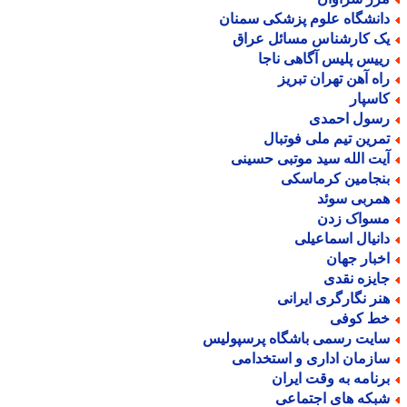
انشگاه علوم پزشکی سمنان
ک کارشناس مسائل عراق
ییس پلیس آگاهی ناجا
اه آهن تهران تبریز
اسپار
سول احمدی
مرین تیم ملی فوتبال
یت الله سید موتبی حسینی
نجامین کرماسکی
مربی سوئد
سواک زدن
انیال اسماعیلی
خبار جهان
ایزه نقدی
نر نگارگری ایرانی
ط کوفی
ایت رسمی باشگاه پرسپولیس
ازمان اداری و استخدامی
رنامه به وقت ایران
بکه های اجتماعی