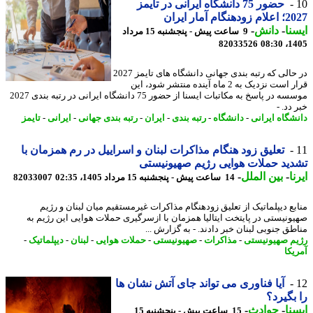
حضور 75 دانشگاه ایرانی در تایمز
نگام آمار ایران
نا
-
دانش
-
9 ساعت پیش - پنجشنبه 15 مرداد
82033526
1405
در حالی که رتبه بندی جهانی دانشگاه های تایمز 2027
قرار است نزدیک به 2 ماه آینده منتشر شود، این
موسسه در پاسخ به مکاتبات ایسنا از حضور 75 دانشگاه ایرانی در رتبه بندی 2027
دد. -
شگاه ایرانی
-
دانشگاه
-
رتبه بندی
-
ایران
-
رتبه بندی جهانی
-
ایرانی
-
تایمز
تعلیق زود هنگام مذاکرات لبنان و اسراییل در رم همزمان با
ید حملات هوایی رژیم صهیونیستی
ا
-
بین الملل
-
14 ساعت پیش - پنجشنبه 15 مرداد 1405، 02:35
82033007
بع دیپلماتیک از تعلیق زودهنگام مذاکرات غیرمستقیم میان لبنان و رژیم
ونیستی در پایتخت ایتالیا همزمان با ازسرگیری حملات هوایی این رژیم به
طق جنوبی لبنان خبر دادند. - به گزارش ...
م صهیونیستی
-
مذاکرات
-
صهیونیستی
-
حملات هوایی
-
لبنان
-
دیپلماتیک
-
یکا
آیا فناوری می تواند جای آتش نشان ها
بگیرد؟
نا
-
حوادث
-
15 ساعت پیش - پنجشنبه 15