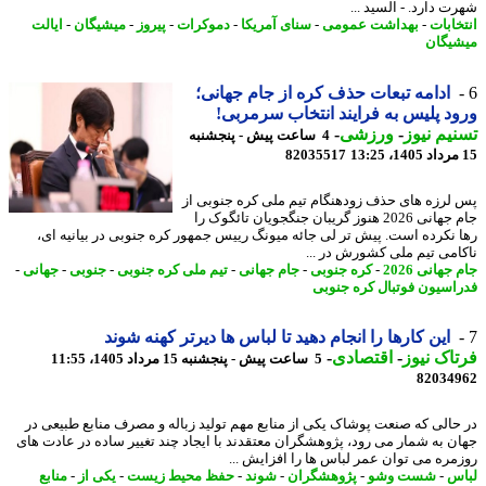
 دارد. - السید ...
خابات
-
بهداشت عمومی
-
سنای آمریکا
-
دموکرات
-
پیروز
-
میشیگان
-
ایالت
یگان
ادامه تبعات حذف کره از جام جهانی؛
د پلیس به فرایند انتخاب سرمربی!
یم نیوز
-
ورزشی
-
4 ساعت پیش - پنجشنبه
82035517
لرزه های حذف زودهنگام تیم ملی کره جنوبی از
جام جهانی 2026 هنوز گریبان جنگجویان تائگوک را
 نکرده است. پیش تر لی جائه میونگ رییس جمهور کره جنوبی در بیانیه ای،
امی تیم ملی کشورش در ...
جهانی 2026
-
کره جنوبی
-
جام جهانی
-
تیم ملی کره جنوبی
-
جنوبی
-
جهانی
-
اسیون فوتبال کره جنوبی
این کارها را انجام دهید تا لباس ها دیرتر کهنه شوند
اک نیوز
-
اقتصادی
-
5 ساعت پیش - پنجشنبه 15 مرداد 1405، 11:55
82034
حالی که صنعت پوشاک یکی از منابع مهم تولید زباله و مصرف منابع طبیعی در
ن به شمار می رود، پژوهشگران معتقدند با ایجاد چند تغییر ساده در عادت های
مره می توان عمر لباس ها را افزایش ...
س
-
شست وشو
-
پژوهشگران
-
شوند
-
حفظ محیط زیست
-
یکی از
-
منابع