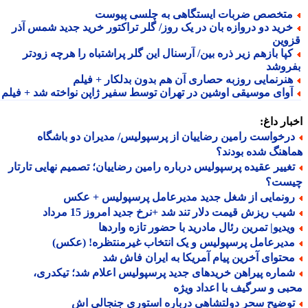
تخصص ضربات ایستگاهی به چلسی پیوست
رید دو دروازه بان در یک روز/ گلر تراکتور خرید جدید شمس آذر
وین
پا بازهم زیر ذره بین/ آرسنال این گلر پراشتباه را هرچه زودتر
روشد
نرنمایی روزبه حصاری آن هم بدون بدلکار + فیلم
وای موسیقی اوشین در تهران توسط سفیر ژاپن نواخته شد + فیلم
ار داغ:
رخواست رامین رضاییان از پرسپولیس/ مدیران دو باشگاه
هنگ شده بودند؟
غییر عقیده پرسپولیس درباره رامین رضاییان؛ تصمیم نهایی تارتار
ست؟
ونمایی از شغل جدید مدیرعامل پرسپولیس + عکس
یب ریزش قیمت دلار تند شد +نرخ جدید امروز 15 مرداد
یدیو| تمرین رئال مادرید با حضور تازه واردها
دیرعامل پرسپولیس و یک انتخاب غیرمنتظره! (عکس)
حتوای آخرین پیام آمریکا به ایران فاش شد
ماره پیراهن خریدهای جدید پرسپولیس اعلام شد؛ تیکدری،
ی و سرگیف با اعداد ویژه
وضیح سحر دولتشاهی درباره استوری جنجالی اش