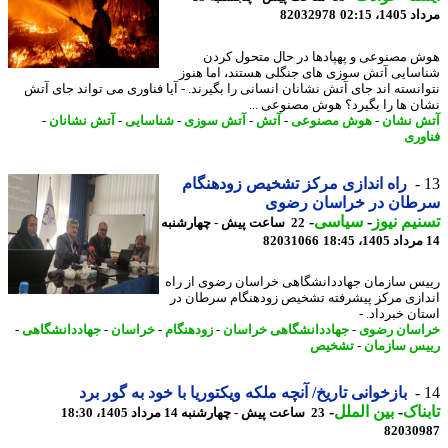
1، 02:15
82032978
 مصنوعی و پهپادها در حال متحول کردن
سایی آتش سوزی های جنگلی هستند، اما هنوز
انسته اند جای آتش نشانان انسانی را بگیرند. - آیا فناوری می تواند جای آتش
ن ها را بگیرد؟ هوش مصنوعی ...
 نشان
-
هوش مصنوعی
-
آتش
-
آتش سوزی
-
شناسایی
-
آتش نشانان
-
وری
راه اندازی مرکز تشخیص زودهنگام
طان در خراسان رضوی
یم نیوز
-
سیاسی
-
22 ساعت پیش - چهارشنبه
82031066
س سازمان جهاددانشگاهی خراسان رضوی از راه
ازی مرکز پیشرفته تشخیص زودهنگام سرطان در
ان خبرداد. -
سان رضوی
-
جهاددانشگاهی خراسان
-
زودهنگام
-
خراسان
-
جهاددانشگاهی
-
س سازمان
-
تشخیص
بازخوانی تاریخ/ آنچه ملکه ویکتوریا با خود به گور برد
ناک
-
بین الملل
-
23 ساعت پیش - چهارشنبه 14 مرداد 1405، 18:30
82030