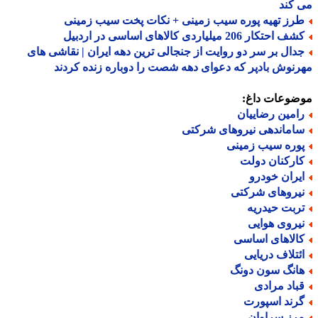
کند
رز تهیه پوره سیب زمینی + نکات پخت سیب زمینی
 احتکار 206 میلیاردی کالاهای اساسی در اردبیل
دال بر سر دو روایت از جنجالی ترین دهه ایران | نقاشی های
نوش بادپر که دعوای دهه شصت را دوباره زنده کردند
ضوعات داغ:
امین رضاییان
اماندهی نیروهای شرکتی
وره سیب زمینی
ارکنان دولت
یران خودرو
یروهای شرکتی
ربت حیدریه
یروی هوایی
الاهای اساسی
ئتلاف دریایی
انگ سون دونگ
باد مرادی
رند اسپورت
رز سراوان