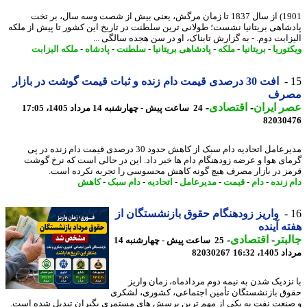
1901) از سال 1837 تا زمان مرگش، یعنی بیش از شصت وسه سال، بر تخت
شاهی بریتانیا نشست؛ طولانی ترین سلطنت در تاریخ این کشور تا پیش از ملکه
زابت دوم. - به گزارش تابناک، او در سن هجده سالگی ...
وریا
-
بریتانیا
-
ملکه
-
پادشاهی بریتانیا
-
سلطنت
-
پادشاه
-
ملکه الیزابت
افت 30 درصدی قیمت دام زنده و ثبات قیمت گوشت در بازار
رف
 ایران
-
اقتصادی
-
24 ساعت پیش - چهارشنبه 14 مرداد 1405، 17:05
82030
مدیرعامل اتحادیه دام سبک از کاهش حدود 30 درصدی قیمت دام زنده در پی
ای هوا و عرضه زودهنگام دام ها خبر داد. این در حالی است که نرخ گوشت
ز در بازار مصرف هیچ گونه کاهش محسوسی را تجربه نکرده است.
 زنده
-
دام
-
قیمت
-
مدیرعامل
-
اتحادیه
-
دام سبک
-
کاهش
واریز زودهنگام حقوق بازنشستگان از
ه آینده
بتر
-
اقتصادی
-
25 ساعت پیش - چهارشنبه 14
1، 16:32
82030267
نزدیک شدن به نیمه دوم مردادماه، زمان واریز
ق بازنشستگان تأمین اجتماعی، کشوری، لشکری
نعت نفت به یکی از مهم ترین پرسش های مستمری بگیران تبدیل شده است.