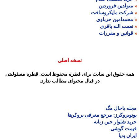
تولدین فروردین
رکت مایکروسافت
حمدامین حزباوی
عمت الله باقری
وانین و مقررات
نسخه اصلی
مه حقوق این سایت برای قطره محفوظ است. قطره مسئولیتی
در قبال محتوای مطالب ندارد.
ه باحال مگ
وبروکرز: مرجع معرفی بروکرها
د شلوار جین زنانه
مت گوشی
ان پدیا