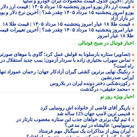
زار | آخرین جدول قیمت محصولات ایران خودرو و سایپا
قیمت ارز دلار یورو امروز پنجشنبه ۱۵ مرداد ۱۴۰۵ | قیمت ارز دلار
یورو امروز پنجشنبه ۱۵ مرداد ۱۴۰۵ چقدر شد؟ | آخرین نرخ دلار و یورو
بازار آزاد
قیمت طلا ۱۸ عیار امروز پنجشنبه ۱۵ مرداد ۱۴۰۵ | قیمت طلا ۱۸
عیار امروز پنجشنبه ۱۵ مرداد ۱۴۰۵ چقدر شد؟ | آخرین تغییرات قیمت
ار امروز
بار فوتبال در صبح فوتبالی
تصاویر) ستاره بارسلونا به قولش عمل کرد؛ گاوی با موهای صورتی!
ماس سهراب بختیاری زاده با سردار آزمون؛ بمب جدید استقلال در
ه است؟
نکینگ نهایی برترین کشتی گیران آزادکار جهان؛ رحمان عموزاد تنها
رانی صدرنشین
کوردشکنی دختر دونده ایران در بلاروس
محمد حقیقی» درگذشت
بار ویژه
روز نو
ازیگر آقای قاضی از خانواده اش رونمایی کرد
دیمی ترین لامپ جهان 125 ساله شد
4 تیم لیگ برتری خواهان جذب این ستاره مغضوب تارتار در
سپولیس؛ عالیشاه در تیم مدعی؟
یران پیش از مذاکرات یک سیگنال مهم فرستاد
ارزار کنسل کردن کنسرت بیژن مرتضوی راه افتاد؟