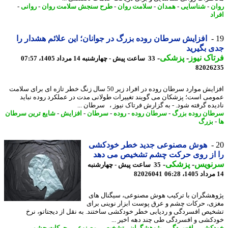
ن
-
شناسایی
-
همدان
-
سلامت روان
-
طرح سنجش سلامت روان
-
روانی
-
اد
افزایش سرطان روده بزرگ در جوانان؛ این علائم هشدار را
 بگیرید
اک نیوز
-
پزشکی
-
33 ساعت پیش - چهارشنبه 14 مرداد 1405، 07:57
82026
افزایش موارد سرطان روده در افراد زیر 50 سال زنگ خطر تازه ای برای سلامت
می است؛ پزشکان می گویند تغییرات طولانی مدت در عملکرد روده نباید
یده گرفته شود. - به گزارش فرتاک نیوز ، سرطان ...
ان روده بزرگ
-
سرطان روده
-
روده
-
سرطان
-
افزایش
-
شایع ترین سرطان
بزرگ
هوش مصنوعی جدید خطر خودکشی
 از روی حرکت چشم تشخیص می دهد
نویس
-
پزشکی
-
35 ساعت پیش - چهارشنبه
82026041
هشگران با ترکیب هوش مصنوعی، سیگنال های
ی، حرکات چشم و عرق پوست ابزار نوینی برای
یص افسردگی و ردیابی خطر خودکشی ساختند. به نقل از دیجتاتو، نرخ
کشی و افسردگی طی چند دهه اخیر ...
دکشی
-
افسردگی
-
پژوهشگران
-
تشخیص
-
مصنوعی
-
حرکات چشم
-