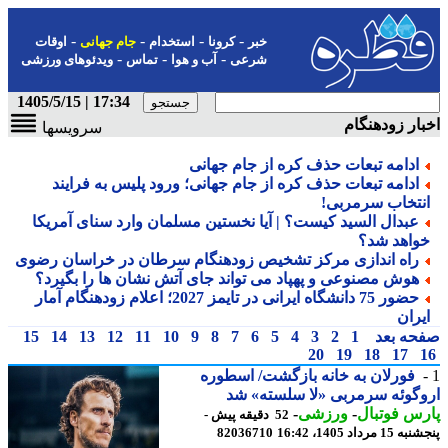
-
-
-
-
خبر
کرونا
استخدام
جام جهانی
اوقات
-
-
-
شرعی
آب و هوا
تماس
ویدئوهای ورزشی
17:34 | 1405/5/15
ار زودهنگام
سرویسها
ادامه تبعات حذف کره از جام جهانی
ادامه تبعات حذف کره از جام جهانی؛ ورود پلیس به فرایند
نتخاب سرمربی!
عبدال السید کیست؟ | آیا نخستین مسلمان وارد سنای آمریکا
واهد شد؟
راه اندازی مرکز تشخیص زودهنگام سرطان در خراسان رضوی
هوش مصنوعی و پهپاد می تواند جای آتش نشان ها را بگیرد؟
حضور 75 دانشگاه ایرانی در تایمز 2027؛ اعلام زودهنگام آمار
یران
حه بعد
1
2
3
4
5
6
7
8
9
10
11
12
13
14
15
20
19
18
17
فورلان به خانه بازگشت/ اسطوره
گوئه سرمربی «لا سلسته» شد
س فوتبال
-
ورزشی
-
52 دقیقه پیش -
 مرداد 1405، 16:42
82036710