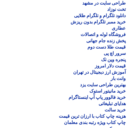
احی سایت در مشهد
 نوزاد
لود تلگرام و تلگرام طلایی
د ممبر تلگرام بدون ریزش
اری
شگاه لوله و اتصالات
 زنده جام جهانی
مت طلا دست دوم
ر اچ پی
ره وین تک
ت دلار امروز
زش ارز دیجیتال در تهران
ت بار
رین طراحی سایت یزد
د مانیتور استوک
د فالوور پاپ آپ اینستاگرام
یای تبلیغاتی
ید سالت
نه چاپ کتاب با ارزان ترین قیمت
 کتاب ویژه رتبه بندی معلمان