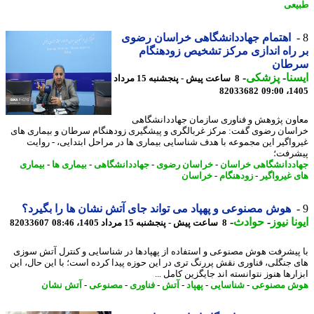
عی
اهتمام جهاددانشگاهی خراسان رضوی
راه اندازی مرکز تشخیص زودهنگام
طان
نا
-
پزشکی
-
8 ساعت پیش - پنجشنبه 15 مرداد
82033682
1405
ون پژوهش و فناوری سازمان جهاددانشگاهی
سان رضوی گفت: مرکز غربالگری و پیشگیری زودهنگام سرطان و بیماری های
واگیر این مجموعه با هدف شناسایی بیماری ها در مراحل ابتدایی، - روایت
رفت؛
ددانشگاهی خراسان
-
خراسان رضوی
-
جهاددانشگاهی
-
بیماری ها
-
بیماری
 غیرواگیر
-
زودهنگام
-
خراسان
هوش مصنوعی و پهپاد می تواند جای آتش نشان ها را بگیرد؟
نا نیوز
-
حوادث
-
8 ساعت پیش - پنجشنبه 15 مرداد 1405، 08:46
82033607
پیشرفت هوش مصنوعی و استفاده از پهپادها در شناسایی و کنترل آتش سوزی
 جنگلی، فناوری نقش پررنگ تری در این حوزه پیدا کرده است؛ با این حال، این
رها هنوز نتوانسته اند جایگزین کامل ...
ش مصنوعی
-
شناسایی
-
پهپاد
-
آتش
-
فناوری
-
مصنوعی
-
آتش نشان