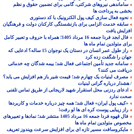
اماندهی نیروهای شرکتی، گامی برای تضمین حقوق و نظم
ی به پرداخت ها
حوه فعال سازی کیف پول الکترونیک با کد دستوری
ابقه خدمت الزامی برای بازنشستگی کارکنان دولت و فرهنگیان
ایش یافت
فال ابجد فردا جمعه 16 مرداد 1405؛ همراه با حروف و تعبیر کامل
ی متولدین تمام ماه ها
راز طول عمر انسان در دستان یک نوجوان 15 ساله؟ ادعایی که
ن را شگفت زده کرد
امانه جدید تأمین اجتماعی فعال شد؛ بیمه شدگان چه خدماتی
افت می کنند؟
صرف لبنیات یک چهارم شد؛ قیمت شیر باز هم افزایش می یابد؟
شدار درباره گرانی لبنیات
دعای ردزنی محل استقرار شهید لاریجانی از طریق تماس تلفنی
ت ندارد
کیف پول ایران» فعال شد؛ همه چیز درباره خدمات و کاربردها
از زیبایی پوست کره ای ها لو رفت!
فال قهوه فردا جمعه 16 مرداد 1405 منتشر شد؛ نمادها و تعبیرهای
وص متولدین تمام ماه ها
ایکروسافت مسیر تازه ای برای افزایش سرعت ویندوز تعریف