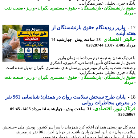
گاه خبری تحلیلی عصر همگرایی:
ق بازنشستگان
-
بازنشستگان
-
حقوق
-
مستمری بگیران
-
واریز
-
صنعت نفت
داد
واریز زودهنگام حقوق بازنشستگان از
ه آینده
بتر
-
اقتصادی
-
28 ساعت پیش - چهارشنبه 14
1، 13:07
82028744
نزدیک شدن به نیمه دوم مردادماه، زمان واریز
ق بازنشستگان تأمین اجتماعی، کشوری، لشکری
نعت نفت به یکی از مهم ترین پرسش های مستمری بگیران تبدیل شده است.
گاه خبری تحلیلی عصر همگرایی:
ق بازنشستگان
-
بازنشستگان
-
حقوق
-
مستمری بگیران
-
واریز
-
صنعت نفت
داد
پایان طرح سنجش سلامت روان در همدان؛ شناسایی 961 نفر
 معرض مخاطرات روانی
اک نیوز
-
اقتصادی
-
31 ساعت پیش - چهارشنبه 14 مرداد 1405، 09:45
82026
رکل بهزیستی همدان اعلام کرد همزمان با سراسر کشور، پویش ملی «سنجش
سلامت روان» در این استان پایان یافت. در جریان اجرا، 961 نفر در معرض
طرات روانی شناسایی و برای دریافت خدمات تخصصی ...