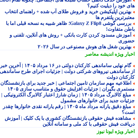
ی خود را دیلیت کنیم؟
هترین اپلیکیشن خرید و فروش طلای آب شده + راهنمای انتخاب
تبرترین پلتفرم ها
بررسی گوشی Galaxy Z Flip8؛ ظاهر شبیه به نسخه قبلی اما با
طن متفاوت!
موزش مسدود کردن کارت بانکی + روش های آنلاین، تلفنی و
وری
هترین شغل های هوش مصنوعی در سال ۲۰۲۶
بار ویژه
اندیشه معاصر
گام نهایی ساماندهی کارکنان دولتی در ۱۶ مرداد ۱۴۰۵ | آخرین خبر
 ساماندهی نیروهای شرکتی دولت | جزئیات اجرای طرح ساماندهی
رکنان دولت
طلاعیه مهم سازمان تامین اجتماعی | خبر جدید برای بازنشستگان و
تمری بگیران | جزئیات افزایش حقوق و متناسب سازی ۱۴۰۵
مبلغ کالابرگ مرداد ۱۴۰۵ | زمان شارژ اعتبار کالابرگ الکترونیکی |
ئیات جدید برای خانوارهای مشمول
مبلغ دقیق یارانه مرداد ماه ۱۴۰۵ | رقم یارانه نقدی خانوارها چقدر
ت؟
شاهده فیش حقوقی بازنشستگان کشوری با یک کلیک | آموزش
یافت فیش حقوقی با کد ملی و سامانه آنلاین
بار ویژه
ایونا نیوز