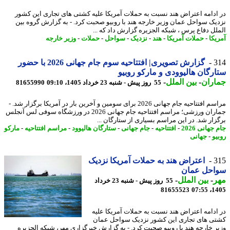
ادامه اعتراض هند نسبت به حملات آمریکا علیه کشتی های تجاری این کشور
یک سواحل عمان وزیر خارجه هند با روبیو صحبت کرد. - به گزارش گروه بین
لل دفاع پرس ، شبکه الجزیره گزارش داد که ...
یکا
-
حملات آمریکا
-
هند
-
نزدیک
-
سواحل
-
حملات
-
وزیر خارجه
3
گزارش تصویری| افتتاحیه سوم جام جهانی 2026 با حضور
رگان هالیوودی و مارکو روبیو
اران
-
بین الملل
-
55 روز پیش - شنبه 23 خرداد 1405، 09:10
81655990
مراسم افتتاحیه جام جهانی 2026 برای سومین و آخرین بار در آمریکا برگزار شد. -
جماران ورزشی؛ مراسم افتتاحیه جام جهانی 2026 در ورزشگاه سوفی لس آنجلس
زار شد. در این مراسم بسیاری از ستارگان ...
جهانی 2026
-
افتتاحیه
-
جام جهانی
-
ستارگان هالیوود
-
مراسم افتتاحیه
-
مارکو
یو
-
جهانی
3
اعتراض هند به حملات آمریکا نزدیک
احل عمان
ر
-
بین الملل
-
55 روز پیش - شنبه 23 خرداد
81655523
1405
ادامه اعتراض هند نسبت به حملات آمریکا علیه
ی های تجاری این کشور نزدیک سواحل عمان
ر خارجه هند با روبیو صحبت کرد. - به گزارش خبرگزاری مهر، شبکه الجزیره