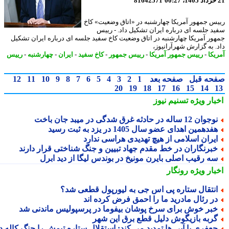
81642571
س جمهور آمریکا چهارشنبه در «اتاق وضعیت» کاخ
د جلسه ای درباره ایران تشکیل داد. - رییس
ور آمریکا چهارشنبه در اتاق وضعیت کاخ سفید جلسه ای درباره ایران تشکیل
. به گزارش شهرآرانیوز،
یکا
-
رییس جمهور آمریکا
-
رییس جمهور
-
کاخ سفید
-
ایران
-
چهارشنبه
-
رییس
حه قبل
صفحه بعد
1
2
3
4
5
6
7
8
9
10
11
12
20
19
18
17
16
15
14
بار ویژه
تسنیم نیوز
جوان 12 ساله در حادثه غرق شدگی در میبد جان باخت
فدهمین اهدای عضو سال 1405 در یزد به ثبت رسید
یران اسلامی از هیچ تهدیدی هراسی ندارد
برنگاران در خط مقدم جهاد تبیین و جنگ شناختی قرار دارند
ه رقیب اصلی بایرن مونیخ در بوندس لیگا از دید ابرل
بار ویژه
رونگار
نتقال ستاره پی اس جی به لیورپول قطعی شد؟
ر رئال مادرید ما را احمق فرض کرده اند
بر خوش برای سرخ پوشان بیفوما در پرسپولیس ماندنی شد
ربه بازیگوش دلیل قطع برق این شهر
عفری با آبی ها تمدید می کند: استقلال ستاره تیمش را چنگ کاله در