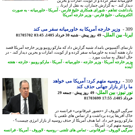
رمیانه سفر کرده و از کویت، امارات و بحرین
ر کند. - به گزارش جماران، به نقل از ایرنا، ...
داشت تفاهم
-
شورای همکاری خلیج فارس
-
آمریکا
-
خاورمیانه
-
به صورت
ترونیکی
-
خلیج فارس
-
وزیر خارجه آمریکا
3
وزیر خارجه آمریکا به خاورمیانه سفر می کند
ا
-
بین الملل
-
49 روز پیش - شنبه 30 خرداد 1405، 03:45
81705702
نمای آکسیوس بامداد شنبه گزارش داد که مارکو روبیو وزیر خارجه آمریکا قصد
د هفته آینده به خاورمیانه سفر کرده و از کویت، امارات و بحرین دیدار کند. - در
 اﻧﺘﻘﺎل ﺑﻪ ﺳﺎﯾﺖ ﻣﻮرد ...
ر خارجه آمریکا
-
وزیر خارجه
-
خاورمیانه
-
آمریکا
-
مارکو روبیو
-
خارجه
-
هفته
ه
3
روسیه متهم کرد: آمریکا می خواهد
را از بازار جهانی حذف کند
 نیوز
-
بین الملل
-
49 روز پیش - جمعه 29
14، 17:55
81703699
یی لاوروف از «حضور غیرقانونی» فرانسه در
 آفریقا پرده برداشت و از تماس های تلفنی با
کو روبیو خبر داد. اما هدف آمریکا از حذف روسیه از بازار انرژی چیست؟ -
ه متهم کرد: آمریکا ...
یی لاوروف
-
غیرقانونی
-
تماس های تلفنی
-
روسیه
-
لاوروف
-
آمریکا
-
فرانسه