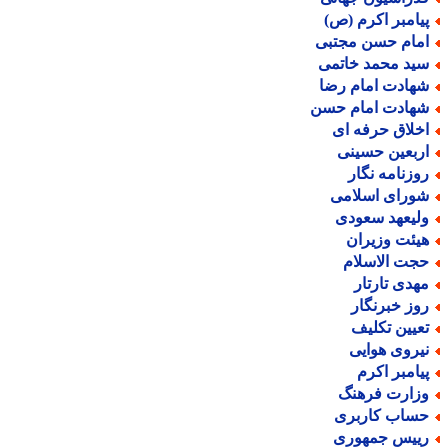
یامبر اکرم (ص)
مام حسن مجتبی
ید محمد خاتمی
هادت امام رضا
هادت امام حسن
خلاق حرفه ای
ربعین حسینی
وزنامه نگار
ورای اسلامی
لیعهد سعودی
یئت وزیران
جت الاسلام
هدی تارتار
وز خبرنگار
عیین تکلیف
یروی هوایی
یامبر اکرم
زارت فرهنگ
ساب کاربری
ییس جمهوری