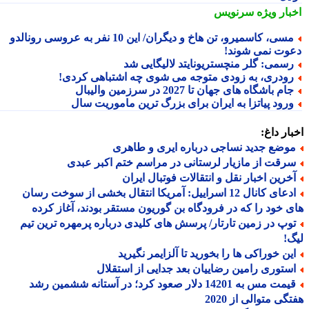
بار ویژه
سرنویس
مسی، کاسمیرو، تن هاخ و دیگران/ این 10 نفر به عروسی رونالدو
وت نمی شوند!
سمی: گلر منچستریونایتد لالیگایی شد
ودری، به زودی متوجه می شوی چه اشتباهی کردی!
ام باشگاه های جهان تا 2027 در سرزمین والیبال
رود پیاتزا به ایران برای بزرگ ترین ماموریت سال
ار داغ:
وضع جدید نساجی درباره ایری و طاهری
رقت از مازیار لرستانی در مراسم ختم اکبر عبدی
خرین اخبار نقل و انتقالات فوتبال ایران
ادعای کانال 12 اسراییل: آمریکا انتقال بخشی از سوخت رسان
 خود را که در فرودگاه بن گوریون مستقر بودند، آغاز کرده
وپ در زمین تارتار/ پرسش های کلیدی درباره پرمهره ترین تیم
!
ین خوراکی ها را بخورید تا آلزایمر نگیرید
ستوری رامین رضاییان بعد جدایی از استقلال
قیمت مس به 14201 دلار صعود کرد؛ در آستانه ششمین رشد
گی متوالی از 2020