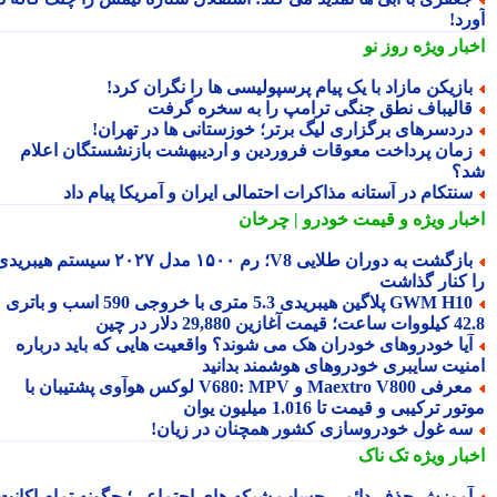
د!
بار ویژه
روز نو
ازیکن مازاد با یک پیام پرسپولیسی ها را نگران کرد!
الیباف نطق جنگی ترامپ را به سخره گرفت
ردسرهای برگزاری لیگ برتر؛ خوزستانی ها در تهران!
مان پرداخت معوقات فروردین و اردیبهشت بازنشستگان اعلام
؟
نتکام در آستانه مذاکرات احتمالی ایران و آمریکا پیام داد
بار ویژه
و قیمت خودرو | چرخان
بازگشت به دوران طلایی V8؛ رم ۱۵۰۰ مدل ۲۰۲۷ سیستم هیبریدی
 کنار گذاشت
GWM H10 پلاگین هیبریدی 5.3 متری با خروجی 590 اسب و باتری
 آغازین 29,880 دلار در چین
یا خودروهای خودران هک می شوند؟ واقعیت هایی که باید درباره
نیت سایبری خودروهای هوشمند بدانید
معرفی Maextro V800 و V680: MPV لوکس هوآوی پشتیبان با
ر ترکیبی و قیمت تا 1.016 میلیون یوان
ه غول خودروسازی کشور همچنان در زیان!
بار ویژه
تک ناک
موزش حذف دائمی حساب شبکه های اجتماعی؛ چگونه تمام اکانت