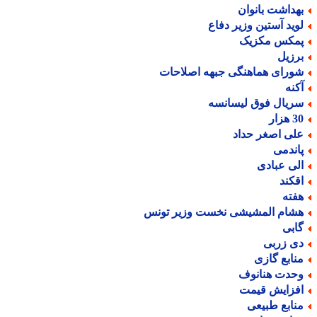
هداشت بانوان
وید آستین وزیر دفاع
مکس مکزیک
رزیل
ورای هماهنگی جبهه اصلاحات
کنه
ریال فوق لیسانسه
هزار
لی اصغر حداد
اندمی
لی عبادی
قکند
فته
شام المشیشی نخست وزیر تونس
ابی
ی زربی
نابع گازی
حدت هنانوف
فزایش قیمت
نابع طبیعی