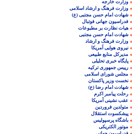
زارت خارجه
زارت فرهنگ و ارشاد اسلامی
هادت امام حسن مجتبی (ع)
دراسیون جهانی فوتبال
یات نظارت بر مطبوعات
هادت امام حسن مجتبی
زارت فرهنگ و ارشاد
یروی هوایی آمریکا
دیرکل منابع طبیعی
ایگاه خبری تحلیلی
ییس جمهوری ترکیه
جلس شورای اسلامی
خست وزیر پاکستان
هادت امام رضا (ع)
حلت پیامبر اکرم
قب نشینی آمریکا
تولدین فروردین
یشکسوت استقلال
اشگاه پرسپولیس
وتور الکتریکی
دراسیون جهانی