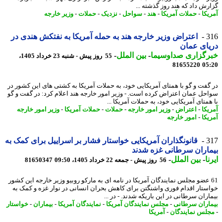
رش داد که هند روز گذشته ...
یکا
-
حملات آمریکا
-
هند
-
سواحل
-
نزدیک
-
حملات
-
وزیر خارجه
3
اعتراض وزیر خارجه هند به حمله آمریکا به نفتکش هندی در
ای عمان
رگزاری صداوسیما
-
بین الملل
-
55 روز پیش - شنبه 23 خرداد 1405،
81655220
05
گفت و گو با همتای آمریکایی خود، به حملات آمریکا به کشتی های این کشور در
حل عمان اعتراض کرده است. - وزیر امور خارجه هند اعلام کرد: در گفت و گو
همتای آمریکایی خود، به حملات آمریکا ...
یکا
-
اعتراض
-
وزیر امور خارجه
-
حملات
-
حملات آمریکا
-
وزیر امور خارجه
یکا
-
امور خارجه
3
قانونگذاران آمریکایی خواستار فشار بر اسراییل برای کمک به
اران سرطانی غزه شدند
ا
-
بین الملل
-
56 روز پیش - جمعه 22 خرداد 1405، 09:50
81650347
6 عضو مجلس نمایندگان آمریکا در نامه ای به مارکو روبیو وزیر خارجه این کشور
ستار اقدام فوری واشنگتن برای کاهش بحران انسانی در نوار غزه و کمک به
اران سرطانی در این باریکه شدند. - در ...
اران سرطانی
-
مجلس نمایندگان آمریکا
-
نمایندگان آمریکا
-
بیماران
-
خواستار
لس نمایندگان
-
آمریکا