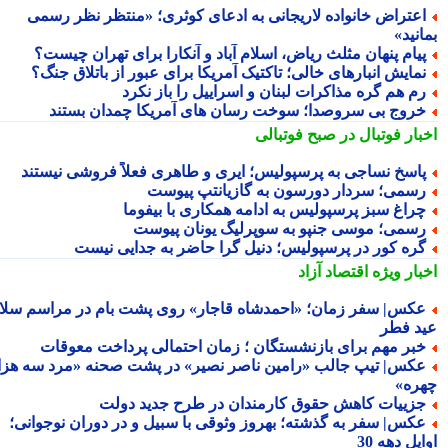
عتراض خانواده لاریجانی به ادعای کوثری؛ «منتظر نظر رسمی
نید»
یام پنهان مثلث ریاض، اسلام آباد و آنکارا برای تهران چیست؟
مایش انبارهای خالی؛ تاکتیک آمریکا برای عبور از باتلاق جنگ؟
م هم گره مذاکرات لبنان و اسراییل را باز نکرد
روج بی سروصدا؛ سوخت رسان های آمریکا چمدان بستند
بار فوتبال در صبح فوتبالی
اسخ نساجی به پرسپولیس؛ ایری و طاهری فعلاً فروشی نیستند
سمی؛ سردار دورسون به گازیانتپ پیوست
راغ سبز پرسپولیس به ادامه همکاری با بیفوما
سمی؛ موسی جنپو به سوپرلیگ یونان پیوست
ره کور در پرسپولیس؛ دنیل گرا حاضر به جدایی نیست
بار ویژه
اقتصاد آزاد
کس| سفر زمان؛ «احمدشاه قاجار» روی پشت بام در مراسم سلام
د فطر
بر مهم برای بازنشستگان ؛ زمان احتمالی پرداخت معوقات
کس| تیپ جالب «رامین ناصر نصیر» در پشت صحنه «مرد سه هزار
ره»
زییات کاهش حقوق کارمندان در طرح جدید دولت
کس| سفر به گذشته؛ بهروز وثوقی با سبیل و در دوران نوجوانی؛
یل دهه 30