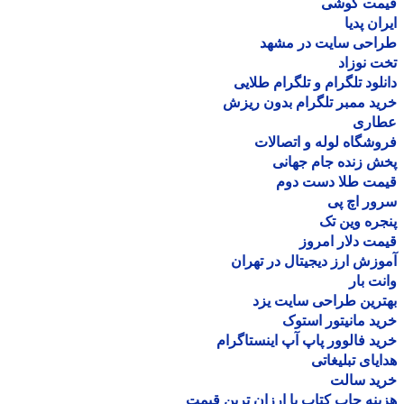
مت گوشی
ان پدیا
احی سایت در مشهد
 نوزاد
لود تلگرام و تلگرام طلایی
د ممبر تلگرام بدون ریزش
اری
شگاه لوله و اتصالات
 زنده جام جهانی
مت طلا دست دوم
ر اچ پی
ره وین تک
ت دلار امروز
زش ارز دیجیتال در تهران
ت بار
رین طراحی سایت یزد
د مانیتور استوک
د فالوور پاپ آپ اینستاگرام
یای تبلیغاتی
ید سالت
نه چاپ کتاب با ارزان ترین قیمت