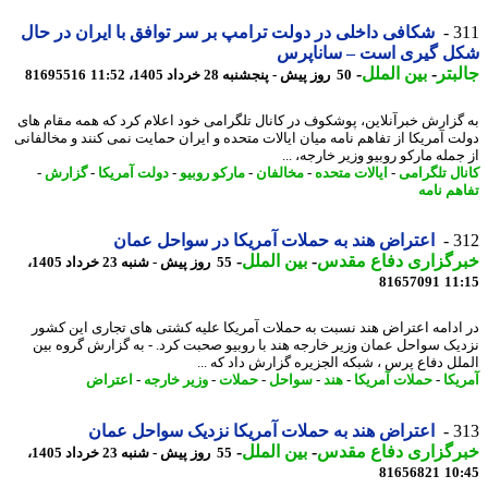
3
شکافی داخلی در دولت ترامپ بر سر توافق با ایران در حال
ل گیری است – ساناپرس
بتر
-
بین الملل
-
50 روز پیش - پنجشنبه 28 خرداد 1405، 11:52
81695516
گزارش خبرآنلاین، پوشکوف در کانال تلگرامی خود اعلام کرد که همه مقام های
ت آمریکا از تفاهم نامه میان ایالات متحده و ایران حمایت نمی کنند و مخالفانی
مله مارکو روبیو وزیر خارجه، ...
ال تلگرامی
-
ایالات متحده
-
مخالفان
-
مارکو روبیو
-
دولت آمریکا
-
گزارش
-
هم نامه
3
اعتراض هند به حملات آمریکا در سواحل عمان
رگزاری دفاع مقدس
-
بین الملل
-
55 روز پیش - شنبه 23 خرداد 1405،
81657091
11
ادامه اعتراض هند نسبت به حملات آمریکا علیه کشتی های تجاری این کشور
یک سواحل عمان وزیر خارجه هند با روبیو صحبت کرد. - به گزارش گروه بین
لل دفاع پرس ، شبکه الجزیره گزارش داد که ...
یکا
-
حملات آمریکا
-
هند
-
سواحل
-
حملات
-
وزیر خارجه
-
اعتراض
3
اعتراض هند به حملات آمریکا نزدیک سواحل عمان
رگزاری دفاع مقدس
-
بین الملل
-
55 روز پیش - شنبه 23 خرداد 1405،
81656821
10