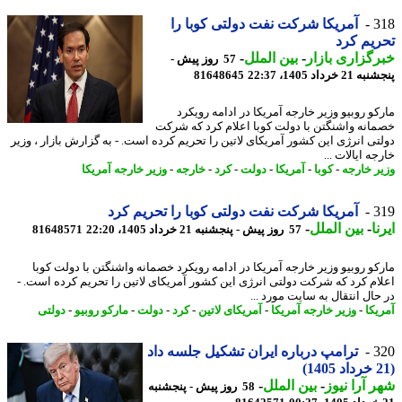
3
آمریکا شرکت نفت دولتی کوبا را
یم کرد
گزاری بازار
-
بین الملل
-
57 روز پیش -
 خرداد 1405، 22:37
81648645
کو روبیو وزیر خارجه آمریکا در ادامه رویکرد
انه واشنگتن با دولت کوبا اعلام کرد که شرکت
تی انرژی این کشور آمریکای لاتین را تحریم کرده است. - به گزارش بازار ، وزیر
ه ایالات ...
ر خارجه
-
کوبا
-
آمریکا
-
دولت
-
کرد
-
خارجه
-
وزیر خارجه آمریکا
3
آمریکا شرکت نفت دولتی کوبا را تحریم کرد
ا
-
بین الملل
-
57 روز پیش - پنجشنبه 21 خرداد 1405، 22:20
81648571
کو روبیو وزیر خارجه آمریکا در ادامه رویکرد خصمانه واشنگتن با دولت کوبا
ام کرد که شرکت دولتی انرژی این کشور آمریکای لاتین را تحریم کرده است. -
ﺣﺎل اﻧﺘﻘﺎل ﺑﻪ ﺳﺎﯾﺖ ﻣﻮرد ...
یکا
-
وزیر خارجه آمریکا
-
آمریکای لاتین
-
کرد
-
دولت
-
مارکو روبیو
-
دولتی
3
ترامپ درباره ایران تشکیل جلسه داد
 آرا نیوز
-
بین الملل
-
58 روز پیش - پنجشنبه