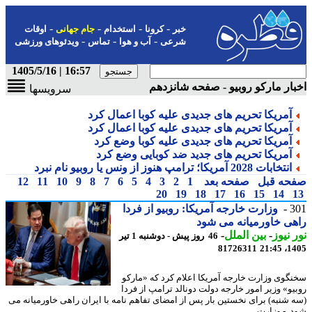
-
-
-
-
خبر
کرونا
استخدام
جام جهانی
اوقات
-
-
-
شرعی
آب و هوا
تماس
ویدئوهای ورزشی
16:57 | 1405/5/16
ار مارکو روبیو - صفحه شانزدهم
سرویسها
آمریکا تحریم های جدیدی علیه کوبا اعمال کرد
آمریکا تحریم های جدیدی علیه کوبا اعمال کرد
آمریکا تحریم های جدیدی علیه کوبا وضع کرد
آمریکا تحریم های جدید ضد کوبایی وضع کرد
انتخابات 2028 آمریکا؛ ترامپ هنوز از ونس یا روبیو نام نبرد
حه قبل
صفحه بعد
1
2
3
4
5
6
7
8
9
10
11
12
20
19
18
17
16
15
14
3
وزارت خارجه آمریکا: روبیو از فردا
ی خاورمیانه می شود
 نیوز
-
بین الملل
-
46 روز پیش - دوشنبه 1 تیر
81726311
1405
گوی وزارت خارجه آمریکا اعلام کرد که «مارکو
یو» وزیر امور خارجه دولت دونالد ترامپ از فردا
 شنبه) برای نخستین بار پس از امضای تفاهم نامه با ایران راهی خاورمیانه می
 - وزارت ...