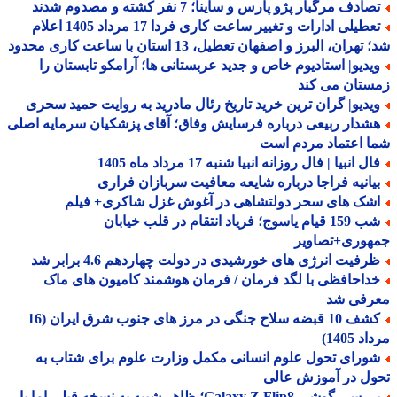
ادف مرگبار پژو پارس و ساینا؛ 7 نفر کشته و مصدوم شدند
تعطیلی ادارات و تغییر ساعت کاری فردا 17 مرداد 1405 اعلام
هران، البرز و اصفهان تعطیل، 13 استان با ساعت کاری محدود
یدیو| استادیوم خاص و جدید عربستانی ها؛ آرامکو تابستان را
ستان می کند
یدیو| گران ترین خرید تاریخ رئال مادرید به روایت حمید سحری
شدار ربیعی درباره فرسایش وفاق؛ آقای پزشکیان سرمایه اصلی
 اعتماد مردم است
ل انبیا | فال روزانه انبیا شنبه 17 مرداد ماه 1405
یانیه فراجا درباره شایعه معافیت سربازان فراری
شک های سحر دولتشاهی در آغوش غزل شاکری+ فیلم
شب 159 قیام یاسوج؛ فریاد انتقام در قلب خیابان
هوری+تصاویر
رفیت انرژی های خورشیدی در دولت چهاردهم 4.6 برابر شد
داحافظی با لگد فرمان / فرمان هوشمند کامیون های ماک
رفی شد
کشف 10 قبضه سلاح جنگی در مرز های جنوب شرق ایران (16
 1405)
ورای تحول علوم انسانی مکمل وزارت علوم برای شتاب به
ل در آموزش عالی
بررسی گوشی Galaxy Z Flip8؛ ظاهر شبیه به نسخه قبلی اما با