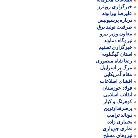
برگزاری رویترز
لیرضا بیرانوند
رباره پرسپولیس
رفیت تولید برق
عاون وزیر نیرو
یروگاه دماوند
برگزاری تسنیم
ستان کهگیلویه
ضا شاه منصوری
رگ بر اسراییل
قام آمریکایی
فشای اطلاعات
ولاد خوزستان
نقلاب اسلامی
وهرنگ و کیار
رطرفدارترین
ونالد ترامپ
ختیاری زاده
ظری جویباری
یروهای مسلح