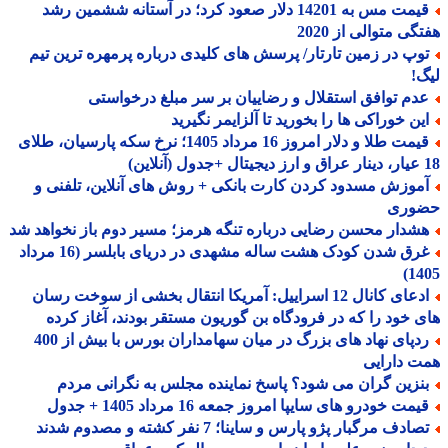
قیمت مس به 14201 دلار صعود کرد؛ در آستانه ششمین رشد
گی متوالی از 2020
وپ در زمین تارتار/ پرسش های کلیدی درباره پرمهره ترین تیم
!
دم توافق استقلال و رضاییان بر سر مبلغ درخواستی
ین خوراکی ها را بخورید تا آلزایمر نگیرید
قیمت طلا و دلار امروز 16 مرداد 1405؛ نرخ سکه پارسیان، طلای
موزش مسدود کردن کارت بانکی + روش های آنلاین، تلفنی و
وری
شدار محسن رضایی درباره تنگه هرمز؛ مسیر دوم باز نخواهد شد
غرق شدن کودک هشت ساله مشهدی در دریای بابلسر (16 مرداد
14
ادعای کانال 12 اسراییل: آمریکا انتقال بخشی از سوخت رسان
 خود را که در فرودگاه بن گوریون مستقر بودند، آغاز کرده
ردپای نهاد های بزرگ در میان سهامداران بورس با بیش از 400
 دارایی
نزین گران می شود؟ پاسخ نماینده مجلس به نگرانی مردم
مت خودرو های سایپا امروز جمعه 16 مرداد 1405 + جدول
ادف مرگبار پژو پارس و ساینا؛ 7 نفر کشته و مصدوم شدند