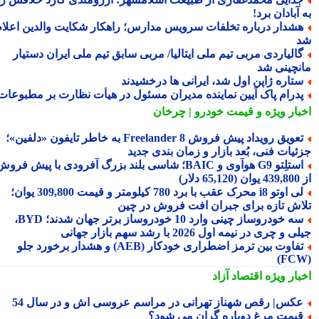
آبادان برد!
شدار درباره تخلفات سرویس مدارس؛ راهکار شکایت والدین اعلام
الیاردی مربی تیم ملی ایتالیا/ مربی سابق تیم ملی ایران دستیار
نچینی شد
تاره ژاپن اول شد، ایرانی ها درخشیدند
درام پاک آیین نماینده مدیران مسئول در هیأت نظارت بر مطبوعات
بار ویژه
و قیمت خودرو | چرخان
تعویق رویداد پیش فروش Freelander 8 به خاطر تایفون «دلفین»؛
ئیات فنی، بُعد بازار و زمان بندی جدید
استلِتو G9 هوآوی و BAIC؛ شاسی بلند بزرگ آفرودی با پیش فروش
دلار)
لی اوتو i8 محرک عقب با برد 780 کیلومتر و قیمت 309,800 یوان؛
اش تازه برای جبران افت فروش در چین
سه خودروساز چینی وارد 10 خودروساز برتر جهان شدند؛ BYD،
 و چری در نیمه اول 2026 با رشد سهم بازار جهانی
تفاوت بین ترمز اضطراری خودکار (AEB) و هشدار برخورد جلو
بار ویژه
اقتصاد آزاد
کس| رقص شهناز تهرانی در مراسم عروسی اش و در سال 54
یمت مرغ دوباره گران می شود؟