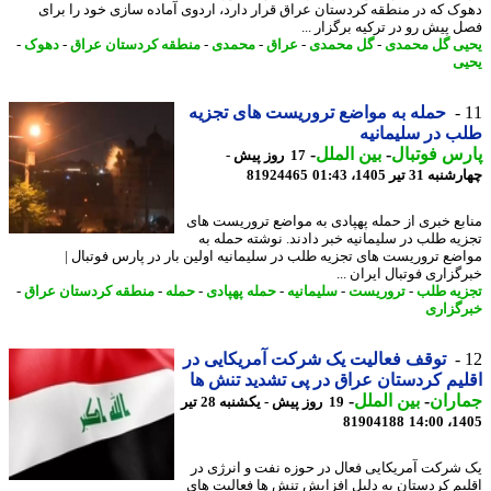
ک که در منطقه کردستان عراق قرار دارد، اردوی آماده سازی خود را برای
 پیش رو در ترکیه برگزار ...
ی گل محمدی
-
گل محمدی
-
عراق
-
محمدی
-
منطقه کردستان عراق
-
دهوک
-
ی
حمله به مواضع تروریست های تجزیه
 در سلیمانیه
س فوتبال
-
بین الملل
-
17 روز پیش -
31 تیر 1405، 01:43
81924465
بع خبری از حمله پهپادی به مواضع تروریست های
یه طلب در سلیمانیه خبر دادند. نوشته حمله به
ضع تروریست های تجزیه طلب در سلیمانیه اولین بار در پارس فوتبال |
زاری فوتبال ایران ...
یه طلب
-
تروریست
-
سلیمانیه
-
حمله پهپادی
-
حمله
-
منطقه کردستان عراق
-
گزاری
توقف فعالیت یک شرکت آمریکایی در
یم کردستان عراق در پی تشدید تنش ها
اران
-
بین الملل
-
19 روز پیش - یکشنبه 28 تیر
81904188
1405
شرکت آمریکایی فعال در حوزه نفت و انرژی در
یم کردستان به دلیل افزایش تنش ها فعالیت های