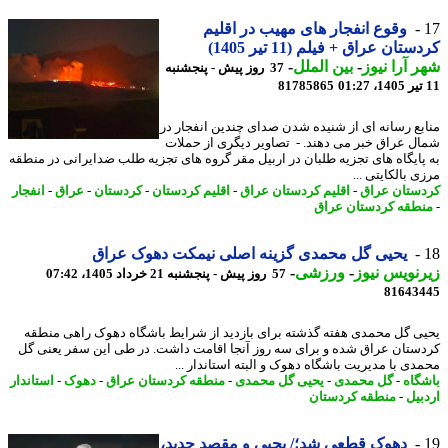
وقوع انفجار های مهیب در اقلیم
تان عراق + فیلم (11 تیر 1405)
 آرا نیوز
-
بین الملل
-
37 روز پیش - پنجشنبه
81785865
بع رسانه ای از شنیده شدن صدای چندین انفجار در
ل عراق خبر می دهند. - ‏ تصاویر دیگری از حملات
پایگاه های تجزیه طلبان در اربیل مقر گروه های تجزیه طلب ضدایرانی در منطقه
 بالکایتی ...
ستان عراق
-
اقلیم کردستان عراق
-
اقلیم کردستان
-
کردستان
-
عراق
-
انفجار
طقه کردستان عراق
یحیی گل محمدی گزینه اصلی نیمکت دهوک عراق
نویس نیوز
-
ورزشی
-
57 روز پیش - پنجشنبه 21 خرداد 1405، 07:42
81643
ی گل محمدی هفته گذشته برای بازدید از شرایط باشگاه دهوک راهی منطقه
ستان عراق شده و برای سه روز آنجا اقامت داشت. در طی این سفر یعنی گل
دی با مدیریت باشگاه دهوک و البته استاندار ...
گاه
-
گل محمدی
-
یحیی گل محمدی
-
منطقه کردستان عراق
-
دهوک
-
استاندار
بیل
-
منطقه کردستان
دهوک قطعی شد؛/ یحیی و مقصد جدید،