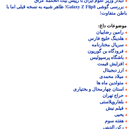
یدار وزیر علوم ایران با رییس بیت الحکمه عراق
بررسی گوشی Galaxy Z Flip8؛ ظاهر شبیه به نسخه قبلی اما با
ن متفاوت!
ضوعات داغ:
امین رضاییان
لدینگ خلیج فارس
ریال مختارنامه
رودگاه بن گوریون
اشگاه پرسپولیس
فزایش قیمت
رز دیجیتال
یلاد محمدی
تولدین ماه ها
ستان چهارمحال و بختیاری
راج تهران
لفاروپلاستی
یلم نیش
حیی
فته سوم
کن الدینی