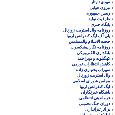
هدی تارتار
یروی هوایی
ییس جمهوری
رفیت تولید
ایگاه خبری
وزنامه وال استریت ژورنال
لی آف لیگ کنفرانس اروپا
جت الاسلام والمسلمین
وزنامه نگار پیشکسوت
انکداری الکترونیکی
هگیلویه و بویراحمد
اهش انتظارات تورمی
هراب بختیاری زاده
ال استریت ژورنال
جلس شورای اسلامی
یگ کنفرانس اروپا
اشگاه خبرنگاران
رماندهی انتظامی
وران جنگ تحمیلی
ر اثر تیراندازی
طلاعات محرمانه