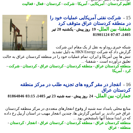
یم کردستان
-
آمریکایی
-
آمریکا
-
شرکت
-
کردستان
-
فعال
-
فعالیت
شرکت نفتی آمریکایی عملیات خود را
منطقه کردستان عراق متوقف کرد
نا
-
بین الملل
-
19 روز پیش - یکشنبه 28 تیر
81901124
1405
ه خبری روداو به نقل از یک مقام این شرکت
گزارش داد که شرکت HKN Energy به دلیل تشدید
 ها بین آمریکا و ایران، تمام عملیات خود را در منطقه کردستان عراق به حالت
یق درآورده است. - شفقنا- ...
قه کردستان عراق
-
منطقه کردستان
-
کردستان عراق
-
کردستان
-
شرکت
-
-
آمریکا
انفجار در مقر گروه های تجزیه طلب در مرکز منطقه
دستان عراق
اران
-
بین الملل
-
24 روز پیش - سه شنبه 23 تیر 1405، 03:15
81864846
بع محلی بامداد سه شنبه از وقوع انفجارهای متعددی در مرکز منطقه کردستان
ق خبر دادند. بر اساس گزارش ها، چندین انفجار مهیب در استان أربیل رخ داده
ر ابتدا منشأ آنها نامشخص بود. ...
قه کردستان عراق
-
منطقه کردستان
-
کردستان عراق
-
انفجار
-
کردستان
-
قه
-
عراق