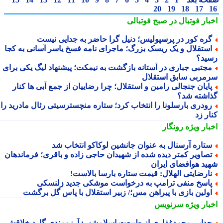
20
19
18
17
بار فوتبال در صبح فوتبالی
ره کور در پرسپولیس؛ دنیل گرا حاضر به جدایی نیست
ستقلال و یک ریسک بزرگ؛ ماجرای نامه فسخ یاسر آسانی به کجا
ید؟
جتبی جباری در آستانه بازگشت به نیمکت؛ پیشنهاد لیگ یکی برای
مربی سابق استقلال
ایان جنجالی رامین و استقلال؛ چرا رضاییان از جمع آبی ها کنار
اشته شد؟
ودری بارسلونا را انتخاب کرد؛ ستاره منچسترسیتی رئال مادرید را
ر زد
بار ویژه
رونگار
تاره آرسنال به عنوان جانشین لوکاکو انتخاب شد
صاویر کمتر دیده شده از شهیدان حاجی زاده و باقری؛ فرماندهان
ید هوافضای ایران
ارضایتی الهلال: قیمت ستاره بارسا بالاست!
اسخ منفی ترامپ به درخواست موشکی جدید زلنسکی
ولین بازی با پیراهن مس؛/ زبیر استقلال با پاس گل برگشت
بار ویژه
سرنویس
دایی محمدغفاری از طبیعت اسلامشهر: آرزومندی گارد خلاقش را