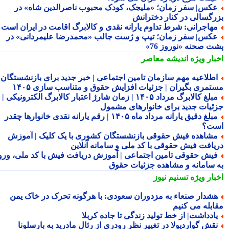
کس| سفر زمان؛ «ملیجک، کودک محبوب ناصرالدین شاه» در
رگسالی در کنار دخترانش
هاجرانی: شرط تداوم یارانه نقدی و کالابرگ اقامت در ایران است
کس| سفر زمان؛ تیپ و ژست جالب «محمدرضا علیمردانی» در
ت صحنه «نوروز 76»
بار ویژه
اندیشه معاصر
طلاعیه مهم سازمان تامین اجتماعی | خبر جدید برای بازنشستگان و
تمری بگیران | جزئیات افزایش حقوق و متناسب سازی ۱۴۰۵
مبلغ کالابرگ مرداد ۱۴۰۵ | زمان شارژ اعتبار کالابرگ الکترونیکی |
ئیات جدید برای خانوارهای مشمول
مبلغ دقیق یارانه مرداد ماه ۱۴۰۵ | رقم یارانه نقدی خانوارها چقدر
ت؟
شاهده فیش حقوقی بازنشستگان کشوری با یک کلیک | آموزش
یافت فیش حقوقی با کد ملی و سامانه آنلاین
یش حقوقی تامین اجتماعی | آموزش دریافت فیش با کد ملی، ورود
 سامانه و مشاهده جزئیات حقوق
بار ویژه
تسنیم نیوز
شدار صنعاء به مزدوران سعودی: با هرگونه تحرک در خاک یمن
ابله می کنیم
ادداشت| از خط تولید زندگی تا جاده کربلا
قش گواردیولا در تغییر نظر رودری از رئال مادرید به بارسلونا