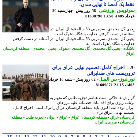
 یک امضا تا نهایی شدن!
نویس
-
ورزشی
-
58 روز پیش - چهارشنبه 20
14، 13:58
81638798
یحیی گل محمدی، سرمربی 53 ساله فوتبال ایران، در
انه در دست گرفتن هدایت باشگاه دهوک است. -
یحیی گل محمدی، سرمربی 53 ساله فوتبال ایران، در آستانه در دست گرفتن
یت باشگاه دهوک است. به ...
گاه
-
یحیی گل محمدی
-
گل محمدی
-
دهوک
-
یحیی
-
محمدی
-
منطقه کردستان
ق
اخراج کامل؛ تصمیم نهایی عراق برای
ریست های ضدایرانی
 نیوز
-
بین الملل
-
62 روز پیش - شنبه 16 خرداد
81609871
1405
رش ها حاکی است عناصر تجزیه طلبی که متهم به
امه ریزی برای اقدامات خصمانه علیه مرزهای
ان بوده اند، اکنون باید منطقه کردستان عراق را ترک کنند. - اخراج کامل؛
یم نهایی عراق برای ...
ستان عراق
-
منطقه کردستان عراق
-
عراق
-
ایران
-
تجزیه طلب
-
منطقه
ستان
-
مرزهای ایران
حه بعد
1
2
3
4
5
6
7
8
9
10
11
12
13
14
15