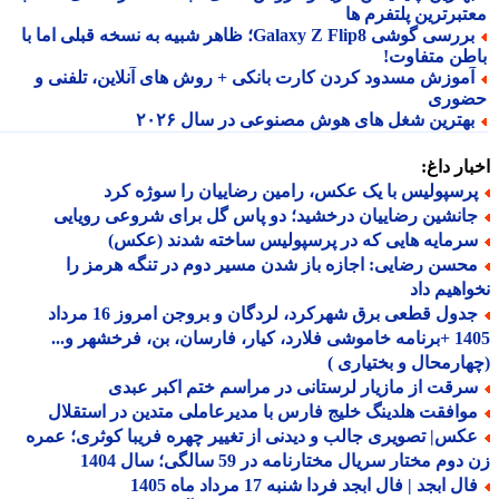
تبرترین پلتفرم ها
بررسی گوشی Galaxy Z Flip8؛ ظاهر شبیه به نسخه قبلی اما با
طن متفاوت!
موزش مسدود کردن کارت بانکی + روش های آنلاین، تلفنی و
وری
هترین شغل های هوش مصنوعی در سال ۲۰۲۶
ار داغ:
رسپولیس با یک عکس، رامین رضاییان را سوژه کرد
انشین رضاییان درخشید؛ دو پاس گل برای شروعی رویایی
رمایه هایی که در پرسپولیس ساخته شدند (عکس)
حسن رضایی: اجازه باز شدن مسیر دوم در تنگه هرمز را
اهیم داد
جدول قطعی برق شهرکرد، لردگان و بروجن امروز 16 مرداد
1405 +برنامه خاموشی فلارد، کیار، فارسان، بن، فرخشهر و...
ارمحال و بختیاری )
رقت از مازیار لرستانی در مراسم ختم اکبر عبدی
وافقت هلدینگ خلیج فارس با مدیرعاملی متدین در استقلال
کس| تصویری جالب و دیدنی از تغییر چهره فریبا کوثری؛ عمره
وم مختار سریال مختارنامه در 59 سالگی؛ سال 1404
ل ابجد | فال ابجد فردا شنبه 17 مرداد ماه 1405