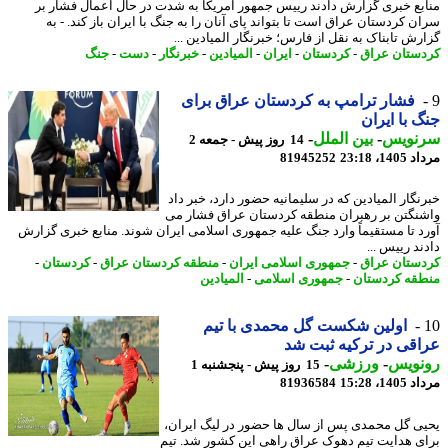
بع خبری گزارش دادند رییس جمهور آمریکا به شدت در حال اعمال فشار بر
ن کردستان عراق است تا بتواند پای آنان را به جنگ با ایران باز کند. - به
رش تابناک به نقل از فارس؛ خبرنگار المیادین ...
ستان عراق
-
کردستان
-
ایران
-
المیادین
-
خبرنگار
-
دست
-
جنگ
فشار ترامپ به کردستان عراق برای
 با ایران
نویس
-
بین الملل
-
14 روز پیش - جمعه 2
1، 23:18
81945252
نگار المیادین که در سلیمانیه حضور دارد، خبر داد
نگتن بر رهبران منطقه کردستان عراق فشار می
د تا مستقیماً وارد جنگ علیه جمهوری اسلامی ایران شوند. منابع خبری گزارش
د رییس ...
ستان عراق
-
جمهوری اسلامی ایران
-
منطقه کردستان عراق
-
کردستان
-
قه کردستان
-
جمهوری اسلامی
-
المیادین
اولین شکست گل محمدی با تیم
قی در ترکیه ثبت شد
نویس
-
ورزشی
-
15 روز پیش - پنجشنبه 1
1، 15:28
81936584
ی گل محمدی پس از سال ها حضور در لیگ ایران،
ی هدایت تیم دهوک عراق راهی این کشور شد. تیم