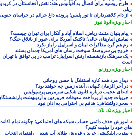
رح روسیه برای اتصال به اقیانوس هند؛ نقش افغانستان در کریدور
لی
ز دام کلاهبرداران تا تور پلیس؛ پرونده داغ جرائم در خراسان جنوبی
بار ویژه
ایونا نیوز
یام پنهان مثلث ریاض، اسلام آباد و آنکارا برای تهران چیست؟
مایش انبارهای خالی؛ تاکتیک آمریکا برای عبور از باتلاق جنگ؟
م هم گره مذاکرات لبنان و اسراییل را باز نکرد
روج بی سروصدا؛ سوخت رسان های آمریکا چمدان بستند
ک سرهنگ بازنشسته ارتش اسراییل: ترامپ در پی توافق با تهران
ت
بار ویژه
روز نو
یدار مرد همه کاره استقلال با حسن روحانی
ر آخر الزمان کیهانی، آینده زمین چه خواهد بود؟
دعای عجیب درباره قانون شکنی سرمربی پرسپولیس
زییات جدید از پرداخت معوقات فروردین و اردیبهشت بازنشستگان
حر دولتشاهی: هدفم بی احترامی به اذان نبود
بار ویژه
تک ناک
موزش حذف دائمی حساب شبکه های اجتماعی؛ چگونه تمام اکانت
ی خود را دیلیت کنیم؟
هترین اپلیکیشن خرید و فروش طلای آب شده + راهنمای انتخاب