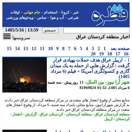
-
-
-
-
خبر
کرونا
استخدام
جام جهانی
اوقات
-
-
-
شرعی
آب و هوا
تماس
ویدئوهای ورزشی
13:59 | 1405/5/16
ار منطقه کردستان عراق
سرویسها
حه بعد
1
2
3
4
5
6
7
8
9
10
11
12
13
14
15
20
19
18
17
اربیل عراق هدف حملات پهپادی قرار
ت | گزارش هایی از حمله به یک میدان
گازی و کنسولگری آمریکا + فیلم (6 مرداد
14
 آرا نیوز
-
بین الملل
-
11 روز پیش - سه شنبه
81969824
بع محلی از وقوع انفجار های متعددی در مرکز منطقه کردستان عراق خبر دادند.
به گزارش شهرآرانیوز، منابع محلی بامداد سه شنبه، 6 مرداد، از وقوع انفجار های
دد در مرکز منطقه کردستان عراق خبر دادند.
قه کردستان عراق
-
منطقه کردستان
-
کردستان عراق
-
گزارش
-
انفجار
-
ستان
-
اربیل