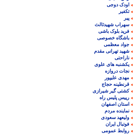
ودک دوجی
کفیر
یر
هراب شهیدثالث
رید بلوک باشی
اشگاه خصوصی
واد معظمی
هید تهرانی مقدم
اراحتی
کشنبه های علوی
جات دروازه
هدی علیپور
رنطینه حجاج
شتی گیر شیرازی
ییس پلیس راه
ستان اصفهان
ماینده مردم
لیعهد سعودی
وتبال ایران
وابط عمومی