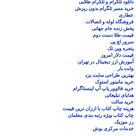
لود تلگرام و تلگرام طلایی
د ممبر تلگرام بدون ریزش
اری
شگاه لوله و اتصالات
 زنده جام جهانی
مت طلا دست دوم
ر اچ پی
ره وین تک
ت دلار امروز
زش ارز دیجیتال در تهران
ت بار
رین طراحی سایت یزد
د مانیتور استوک
د فالوور پاپ آپ اینستاگرام
یای تبلیغاتی
ید سالت
نه چاپ کتاب با ارزان ترین قیمت
 کتاب ویژه رتبه بندی معلمان
موزیک
مات مرکزی بوش