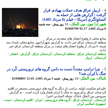
اربیل عراق هدف حملات پهپادی قرار
ت | گزارش هایی از حمله به
ولگری آمریکا + فیلم (6 مرداد 1405)
 آرا نیوز
-
بین الملل
-
11 روز پیش - سه شنبه
81969799
بع محلی از وقوع انفجار های متعددی در مرکز
قه کردستان عراق خبر دادند. به گزارش شهرآرانیوز، منابع محلی بامداد سه
شنبه، 6 مرداد، از وقوع انفجار های متعدد در مرکز منطقه کردستان عراق خبر
د.
قه کردستان عراق
-
منطقه کردستان
-
کردستان عراق
-
گزارش
-
انفجار
-
ستان
-
اربیل
چرا ترامپ مجدداً دست به دامن گروه های تروریستی کُرد در
 با ایران شد؟
ناک
-
بین الملل
-
13 روز پیش - شنبه 3 مرداد 1405، 12:45
81948893
رغم شکست اولیه، ترامپ بار دیگر به گروه های تروریستی مستقر در اقلیم
ستان عراق برای ورود به جنگ با ایران فشار وارد کرده است. - به گزارش
یس بین الملل تابناک، شبکه المیادین اخیرا ...
ستان
-
کردستان عراق
-
گروه های تروریستی
-
ایران
-
اقلیم کردستان
-
دست
-
وری اسلامی ایران