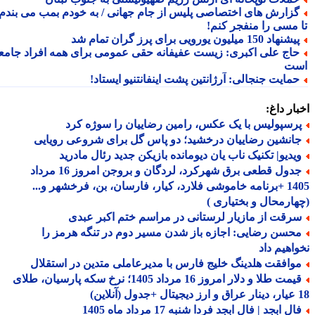
زارش های اختصاصی پلیس از جام جهانی / به خودم بمب می بندم
 مسی را منفجر کنم!
شنهاد 150 میلیون یورویی برای پرز گران تمام شد
اج علی اکبری: زیست عفیفانه حقی عمومی برای همه افراد جامعه
ت
مایت جنجالی: آرژانتین پشت اینفانتنیو ایستاد!
ار داغ:
رسپولیس با یک عکس، رامین رضاییان را سوژه کرد
انشین رضاییان درخشید؛ دو پاس گل برای شروعی رویایی
یدیو| تکنیک ناب یان دیومانده بازیکن جدید رئال مادرید
جدول قطعی برق شهرکرد، لردگان و بروجن امروز 16 مرداد
1405 +برنامه خاموشی فلارد، کیار، فارسان، بن، فرخشهر و...
ارمحال و بختیاری )
رقت از مازیار لرستانی در مراسم ختم اکبر عبدی
حسن رضایی: اجازه باز شدن مسیر دوم در تنگه هرمز را
اهیم داد
وافقت هلدینگ خلیج فارس با مدیرعاملی متدین در استقلال
قیمت طلا و دلار امروز 16 مرداد 1405؛ نرخ سکه پارسیان، طلای
ل ابجد | فال ابجد فردا شنبه 17 مرداد ماه 1405