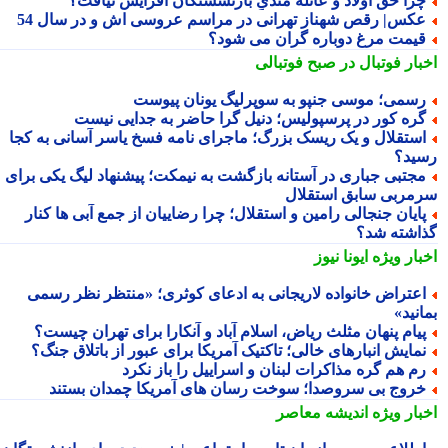
را حق اولاد و عائله مندیِ بازنشستگان افزایش نیافت؟
کس| رقص شهناز تهرانی در مراسم عروسی اش و در سال 54
یمت مرغ دوباره گران می شود؟
بار فوتبال در صبح فوتبالی
سمی؛ موسی جنپو به سوپرلیگ یونان پیوست
ره کور در پرسپولیس؛ دنیل گرا حاضر به جدایی نیست
ستقلال و یک ریسک بزرگ؛ ماجرای نامه فسخ یاسر آسانی به کجا
ید؟
جتبی جباری در آستانه بازگشت به نیمکت؛ پیشنهاد لیگ یکی برای
مربی سابق استقلال
ایان جنجالی رامین و استقلال؛ چرا رضاییان از جمع آبی ها کنار
اشته شد؟
بار ویژه
ایونا نیوز
عتراض خانواده لاریجانی به ادعای کوثری؛ «منتظر نظر رسمی
نید»
یام پنهان مثلث ریاض، اسلام آباد و آنکارا برای تهران چیست؟
مایش انبارهای خالی؛ تاکتیک آمریکا برای عبور از باتلاق جنگ؟
م هم گره مذاکرات لبنان و اسراییل را باز نکرد
روج بی سروصدا؛ سوخت رسان های آمریکا چمدان بستند
بار ویژه
اندیشه معاصر