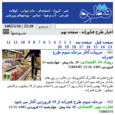
-
-
-
-
خبر
کرونا
استخدام
جام جهانی
اوقات
-
-
-
شرعی
آب و هوا
تماس
ویدئوهای ورزشی
15:10 | 1405/5/16
ار طرح فناورانه - صفحه نهم
سرویسها
حه قبل
صفحه بعد
1
2
3
4
5
6
7
8
9
10
11
12
20
19
18
17
16
15
14
1
جزییات آغاز مرحله سوم طرح
انه
اد 24
-
اقتصادی
-
29 ماه پیش - چهارشنبه 15
 1403، 15:16
71884387
 فجرانه کالابرگ الکترونیک در حالی در روز های
انی مرحله دوم اجرا قرار دارد که از زمان شروع
طرح (18 بهمن ماه) تا پایان روز 13 فروردین با انجام بیش از 39 میلیون تراکنش
ق، - طرح فجرانه ...
1
مرحله سوم طرح فجرانه از 19 فروردین آغاز می شود
رت نیوز
-
اقتصادی
-
29 ماه پیش - چهارشنبه 15 فروردین 1403، 15:15
71884