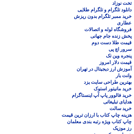
 نوزاد
لود تلگرام و تلگرام طلایی
د ممبر تلگرام بدون ریزش
اری
شگاه لوله و اتصالات
 زنده جام جهانی
مت طلا دست دوم
ر اچ پی
ره وین تک
ت دلار امروز
زش ارز دیجیتال در تهران
ت بار
رین طراحی سایت یزد
د مانیتور استوک
د فالوور پاپ آپ اینستاگرام
یای تبلیغاتی
ید سالت
نه چاپ کتاب با ارزان ترین قیمت
 کتاب ویژه رتبه بندی معلمان
موزیک