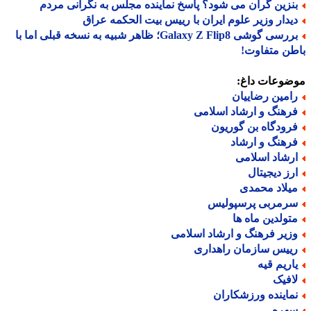
نزین گران می شود؟ پاسخ نماینده مجلس به نگرانی مردم
یدار وزیر علوم ایران با رییس بیت الحکمه عراق
بررسی گوشی Galaxy Z Flip8؛ ظاهر شبیه به نسخه قبلی اما با
ن متفاوت!
ضوعات داغ:
امین رضاییان
رهنگ و ارشاد اسلامی
رودگاه بن گوریون
رهنگ و ارشاد
رشاد اسلامی
رز دیجیتال
یلاد محمدی
رمربی پرسپولیس
تولدین ماه ها
زیر فرهنگ و ارشاد اسلامی
ییس سازمان راهداری
اریم قیه
افیک
ماینده ورزشکاران
هره