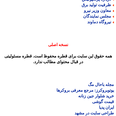
رفیت تولید برق
عاون وزیر نیرو
جلس نمایندگان
یروگاه دماوند
نسخه اصلی
مه حقوق این سایت برای قطره محفوظ است. قطره مسئولیتی
در قبال محتوای مطالب ندارد.
ه باحال مگ
وبروکرز: مرجع معرفی بروکرها
د شلوار جین زنانه
مت گوشی
ان پدیا
احی سایت در مشهد