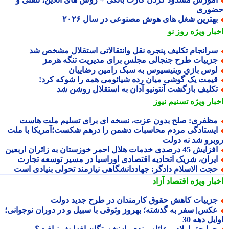
وری
هترین شغل های هوش مصنوعی در سال ۲۰۲۶
بار ویژه
روز نو
رانجام تکلیف پنجره نقل وانتقالاتی استقلال مشخص شد
زییات طرح جنجالی مجلس برای مدیریت تنگه هرمز
وس بازیِ وینیسیوس به سبک رامین رضاییان
یمت یک گوشی میان رده شیائومی همه را شوکه کرد!
کلیف بازگشت آنتونیو آدان به استقلال روشن شد
بار ویژه
تسنیم نیوز
ظفری: صلح بدون عزت، نسخه ای برای تسلیم ملت هاست
یستادگی مردم محاسبات دشمن را درهم شکست؛آمریکا با ملت
برو شد نه دولت
ایش 45 درصدی خدمات هلال احمر خوزستان به زائران اربعین
یران، شریک اتحادیه اقتصادی اوراسیا در مسیر توسعه تجارت
جت الاسلام دادگر: جهاددانشگاهی نیازمند تحولی بنیادی است
بار ویژه
اقتصاد آزاد
زییات کاهش حقوق کارمندان در طرح جدید دولت
کس| سفر به گذشته؛ بهروز وثوقی با سبیل و در دوران نوجوانی؛
یل دهه 30