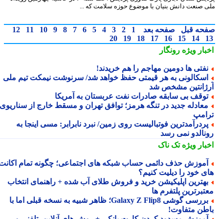
 صنعت دانش بنیان با موضوع حوزه سلامت که ...
حه قبل
صفحه بعد
1
2
3
4
5
6
7
8
9
10
11
12
20
19
18
17
16
15
14
بار ویژه
رونگار
فتی ها دومین مهاجم را هم خریدند!
سکالونی به هر قیمتی حفظ خواهد شد/ سرنوشت نیمکت تیم ملی
ژانتین مشخص شد
وقف بی سابقه صادرات نفت عربستان به آمریکا
عادله جدید در تنگه هرمز؛ توافق تهران و مسقط خارج از سناریوی
امپ
ردرآمدترین فوتبالیست روی زمین/ نبرد نابرابر: مسی اینجا به
نالدو نمی رسد
بار ویژه
تک ناک
موزش حذف دائمی حساب شبکه های اجتماعی؛ چگونه تمام اکانت
ی خود را دیلیت کنیم؟
هترین اپلیکیشن خرید و فروش طلای آب شده + راهنمای انتخاب
تبرترین پلتفرم ها
بررسی گوشی Galaxy Z Flip8؛ ظاهر شبیه به نسخه قبلی اما با
طن متفاوت!
موزش مسدود کردن کارت بانکی + روش های آنلاین، تلفنی و