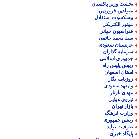
خست وزیر پاکستان
تولدین فروردین
یشکسوت استقلال
وتور الکتریکی
دراسیون جهانی
ید محمد خاتمی
ربستان سعودی
رمایه گذاران
مهوری اسلامی
ییس پلیس راه
ستان اصفهان
وزنامه نگار
لیعهد سعودی
هدی تارتار
یروی هوایی
ازار تهران
زارت فرهنگ
ییس جمهوری
رفیت تولید
ایگاه خبری