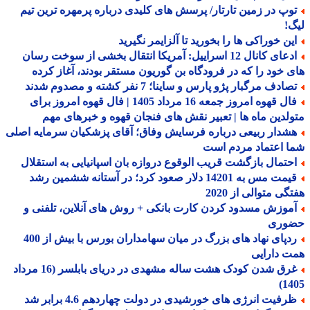
وپ در زمین تارتار/ پرسش های کلیدی درباره پرمهره ترین تیم
!
ین خوراکی ها را بخورید تا آلزایمر نگیرید
ادعای کانال 12 اسراییل: آمریکا انتقال بخشی از سوخت رسان
 خود را که در فرودگاه بن گوریون مستقر بودند، آغاز کرده
ادف مرگبار پژو پارس و ساینا؛ 7 نفر کشته و مصدوم شدند
فال قهوه امروز جمعه 16 مرداد 1405 | فال قهوه امروز برای
لدین ماه ها | تعبیر نقش های فنجان قهوه و خبرهای مهم
شدار ربیعی درباره فرسایش وفاق؛ آقای پزشکیان سرمایه اصلی
 اعتماد مردم است
حتمال بازگشت قریب الوقوع دروازه بان اسپانیایی به استقلال
قیمت مس به 14201 دلار صعود کرد؛ در آستانه ششمین رشد
گی متوالی از 2020
موزش مسدود کردن کارت بانکی + روش های آنلاین، تلفنی و
وری
ردپای نهاد های بزرگ در میان سهامداران بورس با بیش از 400
 دارایی
غرق شدن کودک هشت ساله مشهدی در دریای بابلسر (16 مرداد
14
رفیت انرژی های خورشیدی در دولت چهاردهم 4.6 برابر شد