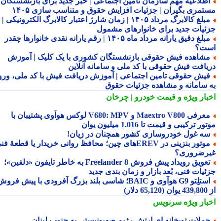
طلاعیه مهم سازمان تامین اجتماعی | خبر جدید برای بازنشستگان و
تمری بگیران | جزئیات افزایش حقوق و متناسب سازی ۱۴۰۵
مبلغ کالابرگ مرداد ۱۴۰۵ | زمان شارژ اعتبار کالابرگ الکترونیکی |
ئیات جدید برای خانوارهای مشمول
مبلغ دقیق یارانه مرداد ماه ۱۴۰۵ | رقم یارانه نقدی خانوارها چقدر
ت؟
شاهده فیش حقوقی بازنشستگان کشوری با یک کلیک | آموزش
یافت فیش حقوقی با کد ملی و سامانه آنلاین
یش حقوقی تامین اجتماعی | آموزش دریافت فیش با کد ملی، ورود
 سامانه و مشاهده جزئیات حقوق
بار ویژه
و قیمت خودرو | چرخان
معرفی Maextro V800 و V680: MPV لوکس هوآوی پشتیبان با
ر ترکیبی و قیمت تا 1.016 میلیون یوان
ه غول خودروسازی کشور همچنان در زیان!
موتور بنزینی در EREVهای چین؛ محافظ روانی خریدار یا قطعهٔ فنی
رضروری؟
تعویق رویداد پیش فروش Freelander 8 به خاطر تایفون «دلفین»؛
ئیات فنی، بُعد بازار و زمان بندی جدید
استلِتو G9 هوآوی و BAIC؛ شاسی بلند بزرگ آفرودی با پیش فروش
دلار)
بار ویژه
سرنویس
ملات توپخانه ای ارتش رژیم صهیونیستی به جنوب لبنان