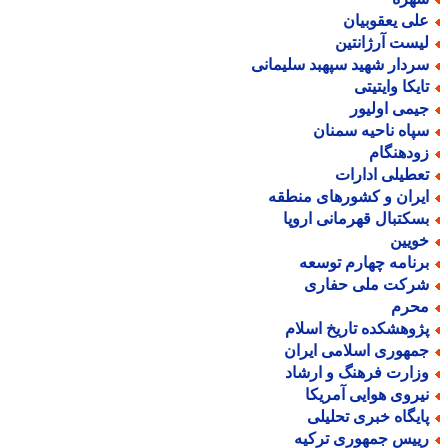
لی یعقوبیان
یست آرژانتین
ردار شهید سپهبد سلیمانی
ایکا وایتیتی
یمی اولیور
پاه ناحیه سمنان
ودهنگام
عطیلی ادارات
یران و کشورهای منطقه
سکتبال قهرمانی اروپا
ویین
رنامه چهارم توسعه
رکت ملی حفاری
حرم
ژوهشکده تاریخ اسلام
مهوری اسلامی ایران
زارت فرهنگ و ارشاد
یروی هوایی آمریکا
ایگاه خبری تحلیلی
ییس جمهوری ترکیه