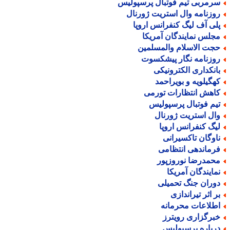
رمربی تیم فوتبال پرسپولیس
وزنامه وال استریت ژورنال
لی آف لیگ کنفرانس اروپا
جلس نمایندگان آمریکا
جت الاسلام والمسلمین
وزنامه نگار پیشکسوت
انکداری الکترونیکی
هگیلویه و بویراحمد
اهش انتظارات تورمی
یم فوتبال پرسپولیس
ال استریت ژورنال
یگ کنفرانس اروپا
اوگان تاکسیرانی
رماندهی انتظامی
حمدرضا نوروزپور
مایندگان آمریکا
وران جنگ تحمیلی
ر اثر تیراندازی
طلاعات محرمانه
برگزاری رویترز
رباره پرسپولیس