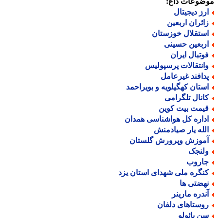
ضوعات داغ:
رز دیجیتال
ائران اربعین
ستقلال خوزستان
ربعین حسینی
وتبال ایران
انتقالات پرسپولیس
دافند غیرعامل
ستان کهگیلویه و بویراحمد
انال تلگرامی
یمت بیت کوین
داره کل هواشناسی همدان
لله یار صیادمنش
موزش وپرورش گلستان
لنجک
اروب
نگره ملی شهدای استان یزد
هضتی ها
ندره مارینر
وستاهای دلفان
ن پائولو