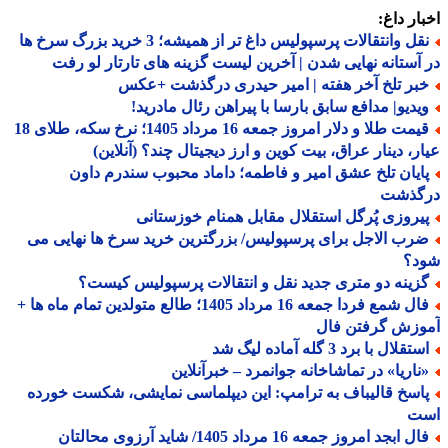
ار داغ:
نقل وانتقالات پرسپولیس داغ تر از همیشه؛ 3 خرید بزرگ سرخ ها
آستانه نهایی شدن | آخرین لیست گزینه های تارتار لو رفت
بر تلخ آخر هفته | امیر حیدری درگذشت +عکس
یدیو| مدافع سابق بارسا با پیراهن رئال مادرید!
قیمت طلا و دلار امروز جمعه 16 مرداد 1405؛ نرخ سکه، طلای 18
ر، دینار عراق، بیت کوین و ارز دیجیتال چند؟ (آنلاین)
ایان تلخ عشق امیر و فاطمه؛ داماد محبوب سندرم داون
گذشت
یروزی پُرگل استقلال مقابل همنام خوزستانی
رب الاجل برای پرسپولیس/ بزرگترین خرید سرخ ها نهایی می
د؟
زینه دو متری جدید نقل و انتقالات پرسپولیس کیست؟
فال شمع فردا جمعه 16 مرداد 1405؛ طالع متولدین تمام ماه ها +
وزش گرفتن فال
تقلال با برد 3 گله آماده لیگ شد
ناریا» در تماشاخانه جوانمرد – خبرآنلاین
اسخ قالیباف به ترامپ: این دیپلماسی نمایشی، شکست خورده
ت
فال ابجد امروز جمعه 16 مرداد 1405/ شاید آرزوی محالتان