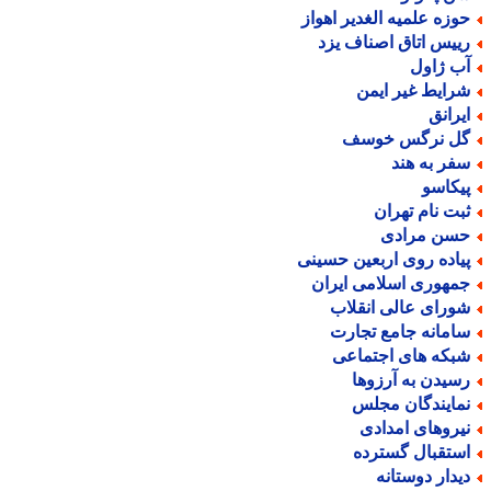
وزه علمیه الغدیر اهواز
ییس اتاق اصناف یزد
ب ژاول
رایط غیر ایمن
یرانق
ل نرگس خوسف
فر به هند
یکاسو
بت نام تهران
سن مرادی
یاده روی اربعین حسینی
مهوری اسلامی ایران
ورای عالی انقلاب
امانه جامع تجارت
بکه های اجتماعی
سیدن به آرزوها
مایندگان مجلس
یروهای امدادی
ستقبال گسترده
یدار دوستانه