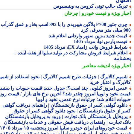
فهان
بریک جالب تونی کروس به وینیسیوس
بار ویژه
و قیمت خودرو | چرخان
چری جتور F700 پلاگین هیبریدی را با 892 اسب بخار و عمق گذرآب
 معرفی کرد
یمت جدید بنزین سوپر وارداتی اعلام شد
یمت پارس نوآ، مرداد 1405
رایط فروش وانت زامیاد EX، مرداد 1405
علام شرایط فروش مشارکت در تولید سایپا از هفته آینده +
شنامه
بار ویژه
اندیشه معاصر
میم کالابرگ | جزئیات طرح شمیم کالابرگ | نحوه استفاده از شمیم
لابرگ و اعتبار خرید
دس امروز کیلویی چند است؟؛ جدول جدید قیمت حبوبات را ببینید /
مت نخود و لوبیا امروز چقدر شد؟ آخرین نرخ های بازار / قیمت روز
وبات اعلام شد؛ جزئیات نرخ عدس، نخود و لوبیا
انلود گواهی کسر از حقوق بازنشستگان | راهنمای دریافت گواهی
ر از حقوق بازنشستگان | نحوه دانلود گواهی کسر از حقوق
روفایل بازنشستگان بانک تجارت | ورود به پروفایل بازنشستگان
نک تجارت | راهنمای دریافت فیش حقوقی و خدمات بازنشستگان
قیمت خودروهای ایران خودرو سایپا امروز پنجشنبه ۱۵ مرداد ۱۴۰۵ |
قیمت خودروهای ایران خودرو سایپا امروز پنجشنبه ۱۵ مرداد ۱۴۰۵ در