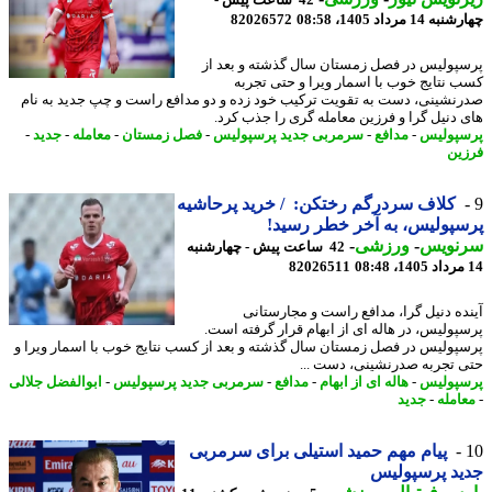
14 مرداد 1405، 08:58
82026572
پولیس در فصل زمستان سال گذشته و بعد از
 نتایج خوب با اسمار ویرا و حتی تجربه
نشینی، دست به تقویت ترکیب خود زده و دو مدافع راست و چپ جدید به نام
 دنیل گرا و فرزین معامله گری را جذب کرد.
پولیس
-
مدافع
-
سرمربی جدید پرسپولیس
-
فصل زمستان
-
معامله
-
جدید
-
ین
کلاف سردرگم رختکن: / خرید پرحاشیه
پولیس، به آخر خطر رسید!
نویس
-
ورزشی
-
42 ساعت پیش - چهارشنبه
82026511
ده دنیل گرا، مدافع راست و مجارستانی
پولیس، در هاله ای از ابهام قرار گرفته است.
پولیس در فصل زمستان سال گذشته و بعد از کسب نتایج خوب با اسمار ویرا و
 تجربه صدرنشینی، دست ...
پولیس
-
هاله ای از ابهام
-
مدافع
-
سرمربی جدید پرسپولیس
-
ابوالفضل جلالی
امله
-
جدید
پیام مهم حمید استیلی برای سرمربی
د پرسپولیس