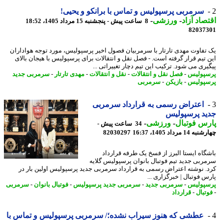
سرمربی پرسپولیس و تماس با برانکو و یحیی!
صاد آزاد
-
ورزشی
-
8 ساعت پیش - پنجشنبه 15 مرداد 1405، 18:52
82037
تفاوت مهدی تارتار با سرمربیان فصول اخیر پرسپولیس، مورد توجه هواداران
 تیم قرار گرفته است. - فصل نقل و انتقالات برای پرسپولیس با هیجان بالای
یری می شود. ترکیب این تیم دچار تغییراتی ...
پولیس
-
فصل نقل و انتقالات
-
نقل و انتقالات
-
مهدی تارتار
-
سرمربی جدید
پولیس
-
بازیکن
-
سرمربی
اعتراض رسمی به قرارداد سرمربی
د پرسپولیس
س فوتبال
-
ورزشی
-
34 ساعت پیش -
14 مرداد 1405، 16:37
82030297
گاه ایستا البرز از فسخ یک طرفه قرارداد
ربی جدید تیم فوتبال بانوان پرسپولیس گلایه
. نوشته اعتراض رسمی به قرارداد سرمربی جدید پرسپولیس اولین بار در
س فوتبال | خبرگزاری ...
پولیس
-
سرمربی جدید
-
سرمربی جدید پرسپولیس
-
فوتبال بانوان
-
سرمربی
تبال
-
قرارداد
عطشی که هنوز سیراب نشده؛/ سرمربی پرسپولیس و تماس با