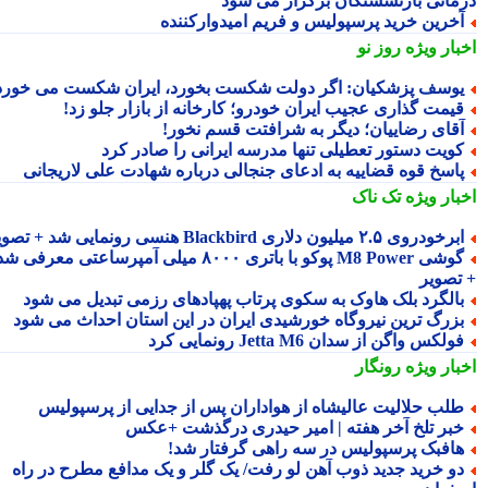
مانی بازنشستگان برگزار می شود
خرین خرید پرسپولیس و فریم امیدوارکننده
بار ویژه
روز نو
وسف پزشکیان: اگر دولت شکست بخورد، ایران شکست می خورد
یمت گذاری عجیب ایران خودرو؛ کارخانه از بازار جلو زد!
قای رضاییان؛ دیگر به شرافتت قسم نخور!
ویت دستور تعطیلی تنها مدرسه ایرانی را صادر کرد
اسخ قوه قضاییه به ادعای جنجالی درباره شهادت علی لاریجانی
بار ویژه
تک ناک
رخودروی ۲.۵ میلیون دلاری Blackbird هنسی رونمایی شد + تصویر
گوشی M8 Power پوکو با باتری ۸۰۰۰ میلی آمپرساعتی معرفی شد
تصویر
الگرد بلک هاوک به سکوی پرتاب پهپادهای رزمی تبدیل می شود
زرگ ترین نیروگاه خورشیدی ایران در این استان احداث می شود
ولکس واگن از سدان Jetta M6 رونمایی کرد
بار ویژه
رونگار
لب حلالیت عالیشاه از هواداران پس از جدایی از پرسپولیس
بر تلخ آخر هفته | امیر حیدری درگذشت +عکس
افبک پرسپولیس در سه راهی گرفتار شد!
و خرید جدید ذوب آهن لو رفت/ یک گلر و یک مدافع مطرح در راه