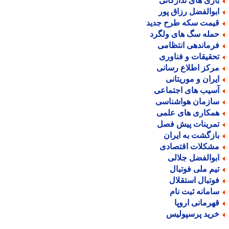
ازی های تدارکاتی
بوالفضل رزاق پور
یمت سکه طرح جدید
مله سگ های ولگرد
رماندهی انتظامی
حقیقات و فناوری
رکز اطلاع رسانی
یران و موریتانی
سیب های اجتماعی
ازمان هواشناسی
مکاری های علمی
مرینات پیش فصل
ازگشت به ایران
شکلات اقتصادی
بوالفضل جلالی
یم ملی فوتبال
وتبال استقلال
امانه ثبت نام
هرمانی اروپا
رید پرسپولیس