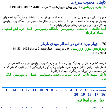
یتان محبوب سرخ ها
بتر
-
ورزشی
-
9 روز پیش - چهارشنبه 7 مرداد 1405، 09:52
81979030
 را برای من بخوان امید عالیشاه به امضای قرارداد با باشگاه ذوب آهن اصفهان
ار نزدیک شده است. امید عالیشاه پس از سال ها حضور در باشگاه پرسپولیس
کار خود در جمع قرمزهای تهران پایان داد؛
د عالیشاه
-
عالیشاه
-
پرسپولیس
-
باشگاه پرسپولیس
-
امید
-
ذوب آهن اصفهان
ضای قرارداد
چهار نبرد خاص در انتظار مهدی تارتار
نویس نیوز
-
ورزشی
-
9 روز پیش - چهارشنبه 7 مرداد 1405، 04:53
81977
ه کشی فصل جدید لیگ برتر مشخص کرد که پرسپولیس در چه مقاطعی از
 باید برابر پیکان، ذوب آهن، ملوان و گل گهر قرار بگیرد؛ تیم هایی که هر کدام
مقطعی از دوران مربیگری مهدی تارتار با ...
ار
-
مهدی تارتار
-
قابل
-
سرمربی جدید پرسپولیس
-
فصل
-
پرسپولیس
-
لیگ
ر
حه بعد
1
2
3
4
5
6
7
8
9
10
11
12
13
14
15
20
19
18
17
بار ویژه
ایونا نیوز