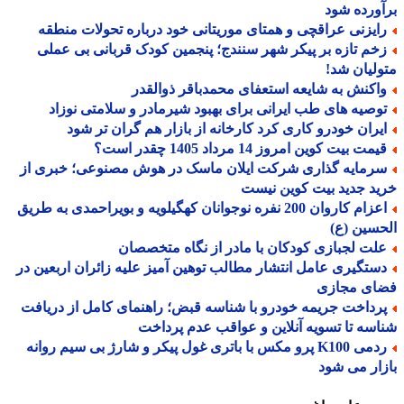
ورده شود
ایزنی عراقچی و همتای موریتانی خود درباره تحولات منطقه
خم تازه بر پیکر شهر سنندج؛ پنجمین کودک قربانی بی عملی
لیان شد!
اکنش به شایعه استعفای محمدباقر ذوالقدر
وصیه های طب ایرانی برای بهبود شیرمادر و سلامتی نوزاد
یران خودرو کاری کرد کارخانه از بازار هم گران تر شود
مت بیت کوین امروز 14 مرداد 1405 چقدر است؟
رمایه گذاری شرکت ایلان ماسک در هوش مصنوعی؛ خبری از
د جدید بیت کوین نیست
اعزام کاروان 200 نفره نوجوانان کهگیلویه و بویراحمدی به طریق
سین (ع)
لت لجبازی کودکان با مادر از نگاه متخصصان
ستگیری عامل انتشار مطالب توهین آمیز علیه زائران اربعین در
ای مجازی
رداخت جریمه خودرو با شناسه قبض؛ راهنمای کامل از دریافت
سه تا تسویه آنلاین و عواقب عدم پرداخت
ردمی K100 پرو مکس با باتری غول پیکر و شارژ بی سیم روانه
ار می شود