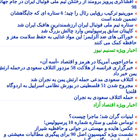
فشاگری پرویز برومند از رختکن تیم ملی فوتبال ایران در جام جهانی
مورینیو ترکیب رؤیایی رئال را چید؛ 6 ستاره ای که جایگاهشان
مین شده است
تاره تیم ملی فوتبال ایران ارزشمندترین هافبک ایران شد
اپیتان سابق پرسپولیس وارد چالش بزرگ شد
وراکی های ضد آلزایمر؛ این مواد غذایی به حفظ سلامت مغز و
فظه کمک می کنند
بار ویژه
تسنیم نیوز
اجراجویی آمریکا در هرمز و اقتصاد «آسه آن»
خبرگزاری فرانسه از هلاکت 58 مزدور ائتلاف سعودی درحمله ارتش
ن خبر داد
ئتلاف سعودی مدعی حمله ارتش یمن به نجران شد
مجروح شدن 51 فلسطینی در یورش نظامی اسراییل به اردوگاه
دیا
مله ائتلاف سعودی به نجران
بار ویژه
اقتصاد آزاد
بنیات گران شد؛ ماجرا چیست؟
وماس شلبی و ستاره شماره 10 پرسپولیس!
کس| هایده و مهستی در جوانی و حافظیه شیراز
نشست ویژه کمیسیون اصل 90 برای پیگیری مطالبات معیشتی و