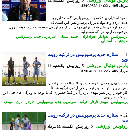
س فوتبال
-
ورزشی
-
5 روز پیش - یکشنبه 11
1، 14:22
82008628
د استیلی پیشکسوت پرسپولیس گفت : آرزوی
 مردم و خانواده بزرگ پرسپولیس این است که
 دوباره قهرمان شود. برای مهدی تارتار هم آرزوی موفقیت دارم، - هم آرزوی
قیت دارم، چرا که مسئولیت ...
پولیس
-
هوادار
-
هواداران
-
حمید استیلی
-
سرمربی جدید پرسپولیس
-
قیت
-
استیلی
ستاره جدید پرسپولیس در ترکیه رویت
س فوتبال
-
ورزشی
-
5 روز پیش - یکشنبه 11
1، 00:22
82004638
محمدمهدی محبی، خرید جدید و 26 ساله پرسپولیس،
از پیوستن به این تیم، راهی اردوی ترکیه شد تا
 خود را زیر نظر مهدی تارتار آغاز کند؛ حضوری که با توجه به ویژگی های فنی این
کن، - اردوی ...
پولیس
-
مهدی تارتار
-
ترکیه
-
سرمربی جدید پرسپولیس
-
تارتار
-
بازی
-
مهدی
ستاره جدید پرسپولیس در ترکیه رویت
نویس
-
ورزشی
-
5 روز پیش - یکشنبه 11 مرداد