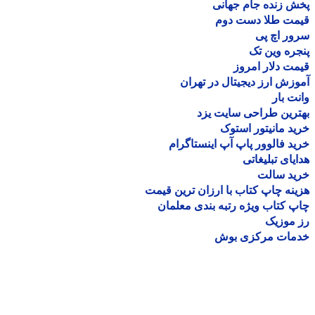
 زنده جام جهانی
مت طلا دست دوم
ر اچ پی
ره وین تک
ت دلار امروز
زش ارز دیجیتال در تهران
ت بار
رین طراحی سایت یزد
د مانیتور استوک
د فالوور پاپ آپ اینستاگرام
یای تبلیغاتی
ید سالت
نه چاپ کتاب با ارزان ترین قیمت
 کتاب ویژه رتبه بندی معلمان
موزیک
مات مرکزی بوش