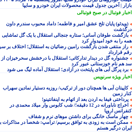
زار | آخرین جدول قیمت محصولات ایران خودرو و سایپا
بار فوتبال در صبح فوتبالی
ویدئو) پایان تلخ عشق امیر و فاطمه؛ داماد محبوب سندرم داون
گذشت
ازگشت طوفان آسانی؛ ستاره جنجالی استقلال با یک گل تماشایی
ه را به خود امیدوار کرد
از منتفی شدن بازگشت رامین رضائیان به استقلال؛ اختلاف بر سر
م قرارداد
شنواره گل در دیدار تدارکاتی؛ استقلال با درخشش سحرخیزان از
 هم نام خوزستانی عبور کرد
رد پرگل آبی های پایتخت در آزادی؛ استقلال آماده لیگ می شود
بار ویژه
سرنویس
اپیتان آبی ها همچنان دور از ترکیب/ روزبه دستیار نمادین سهراب
ار زمین
رداختی فیفا به اردن بعد از اتهام به اینفانتینو!
اخراج ناباورانه در 12 دقیقه؛/ شب کابوس وار میلاد محمدی در
فرانس اروپا
هار ماسک خانگی برای داشتن موهای نرم و شفاف
مکن است به زودی به توافق برسیم/ ترامپ: شخصاً در مذاکرات با
ران درگیر هستم