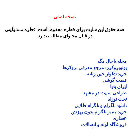
نسخه اصلی
مه حقوق این سایت برای قطره محفوظ است. قطره مسئولیتی
در قبال محتوای مطالب ندارد.
ه باحال مگ
وبروکرز: مرجع معرفی بروکرها
د شلوار جین زنانه
مت گوشی
ان پدیا
احی سایت در مشهد
 نوزاد
لود تلگرام و تلگرام طلایی
د ممبر تلگرام بدون ریزش
اری
شگاه لوله و اتصالات