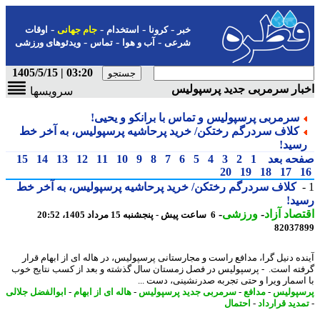
-
-
-
-
خبر
کرونا
استخدام
جام جهانی
اوقات
-
-
-
شرعی
آب و هوا
تماس
ویدئوهای ورزشی
03:20 | 1405/5/15
ار سرمربی جدید پرسپولیس
سرویسها
سرمربی پرسپولیس و تماس با برانکو و یحیی!
کلاف سردرگم رختکن/ خرید پرحاشیه پرسپولیس، به آخر خط
سید!
حه بعد
1
2
3
4
5
6
7
8
9
10
11
12
13
14
15
20
19
18
17
کلاف سردرگم رختکن/ خرید پرحاشیه پرسپولیس، به آخر خط
د!
صاد آزاد
-
ورزشی
-
6 ساعت پیش - پنجشنبه 15 مرداد 1405، 20:52
82037
ده دنیل گرا، مدافع راست و مجارستانی پرسپولیس، در هاله ای از ابهام قرار
ته است. - پرسپولیس در فصل زمستان سال گذشته و بعد از کسب نتایج خوب
اسمار ویرا و حتی تجربه صدرنشینی، دست ...
پولیس
-
مدافع
-
سرمربی جدید پرسپولیس
-
هاله ای از ابهام
-
ابوالفضل جلالی
دید قرارداد
-
احتمال