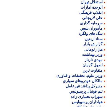
ستقلال تهران
لوحده امارات
نقلاب فرهنگی
لی لاریجانی
رمایه گذاری
أموران پلیس
گ های ولگرد
تاد اربعین
زارش بازار
زار تومانی
زیر بهداشت
هدی تارتار
صول گرایان
تفاوت ترین
زیر علوم، تحقیقات و فناوری
الکان خودروهای سواری
دیرکل پدافند غیرعامل
یم فوتبال پرسپولیس
هراب بختیاری زاده
واداران پرسپولیس