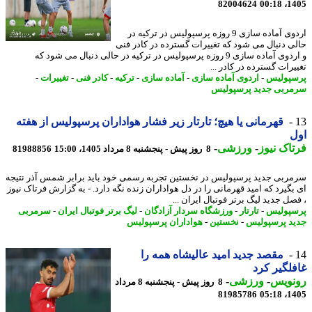
82004624
1405
اردوی آماده سازی 9 روزه پرسپولیس در ترکیه در
ی دنبال می شود که تغییرات گسترده در کادر فنی
و اردوی آماده سازی 9 روزه پرسپولیس در ترکیه در حالی دنبال می شود که
رات گسترده در کادر ...
پولیس
-
اردوی آماده سازی
-
آماده سازی
-
ترکیه
-
کادر فنی
-
تغییرات
-
ربی جدید پرسپولیس
قهرمانی یا هیچ؛ تارتار زیر فشار هواداران پرسپولیس از هفته
ل
اک نیوز
-
ورزشی
-
8 روز پیش - پنجشنبه 8 مرداد 1405، 15:00
81988856
ربی جدید پرسپولیس در نخستین تجربه رسمی خود باید برابر شمس آذر نتیجه
بگیرد که امید قهرمانی را در دل هواداران زنده نگه دارد. - به گزارش فرتاک نیوز
صل جدید لیگ برتر فوتبال ایران ...
پولیس
-
تارتار
-
ورزشگاه سردار آزادگان
-
لیگ برتر فوتبال ایران
-
سرمربی
د پرسپولیس
-
نخستین
-
هواداران پرسپولیس
مقصد جدید امید عالیشاه همه را
لگیر کرد
نویس
-
ورزشی
-
8 روز پیش - پنجشنبه 8 مرداد
81985786
1405