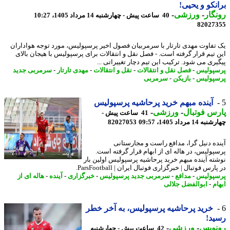
نکو و یحیی!
گار
-
ورزشی
-
40 ساعت پیش - چهارشنبه 14 مرداد 1405، 10:27
82027
تفاوت مهدی تارتار با سرمربیان فصول اخیر پرسپولیس، مورد توجه هواداران
 تیم قرار گرفته است. - فصل نقل و انتقالات برای پرسپولیس با هیجان بالای
یری می شود. ترکیب این تیم دچار تغییراتی ...
پولیس
-
فصل نقل و انتقالات
-
نقل و انتقالات
-
مهدی تارتار
-
سرمربی جدید
پولیس
-
بازیکن
-
سرمربی
آینده مبهم خرید پرحاشیه پرسپولیس
س فوتبال
-
ورزشی
-
41 ساعت پیش -
14 مرداد 1405، 09:57
82027053
ده دنیل گرا، مدافع راست و مجارستانی
پولیس، در هاله ای از ابهام قرار گرفته است.
ته آینده مبهم خرید پرحاشیه پرسپولیس اولین بار
ارس فوتبال | خبرگزاری فوتبال ایران | ParsFootball.
پولیس
-
مدافع
-
سرمربی جدید پرسپولیس
-
خبرگزاری
-
آینده
-
هاله ای از
م
-
ابوالفضل جلالی
خرید پرحاشیه پرسپولیس، به آخر خطر
د!
نویس
-
ورزشی
-
42 ساعت پیش - چهارشنبه