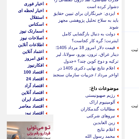
اخبار فوری
دشوار کرده است
اخبار لحظه ای
ایزدی: خبرنگاران برای تبیین حقایق
استقلال
باید به سلاح تحلیل پژوهشی مجهز
اسکناس
شوند
اسمارتک نیوز
دولت به دنبال بازگشایی کامل
اصلاحات نیوز
اینترنت؛ گره کار کجاست؟
اطلاعات آنلاین
قیمت دلار امروز 18 مرداد 1405؛
ثبت
اعتماد آنلاین
دینار عراق، ترون، یورو، سولانا، لیر
افق امروز
ترکیه و دوج کوین چند؟ +جدول
افکارنیوز
اعلام نتایج نهایی دکتری 1405 در
اقتصاد 100
اواخر مرداد / جزییات سازمان سنجش
اقتصاد 24
اقتصاد آزاد
موضوعات داغ:
اقتصاد آنلاین
رژیم صهیونیستی
اقتصاد ایران
آلومینیوم اراک
ثبت
اقتصاد معاصر
مطالبات گندمکاران
اقتصاد نیوز
نیروهای شرکتی
اکو ایران
زین العابدین
اکوفارس
اعلام نتایج
اکونگار
محمد رسول الله