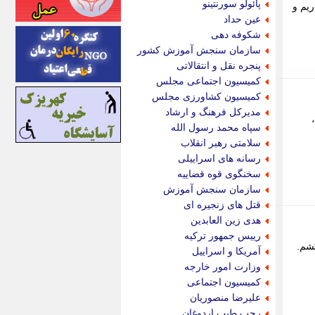
پائولو سورنتینو
یم و
اینتیتر
عین حداد
ایونا نیوز
شکوفه دهی
بازتاب آنلاین
سازمان سنجش آموزش کشور
باشگاه خبرنگاران
پنجره نقل و انتقالاتی
باغستان نیوز
کمیسیون اجتماعی مجلس
بامبوک
کمیسیون کشاورزی مجلس
ببین و بخون
مدیرکل فرهنگ و ارشاد
بدینسان
سپاه محمد رسول الله
بنکر
سلامتی رهبر انقلاب
بیت ران
رسانه های اسراییلی
پارس فوتبال
سخنگوی قوه قضاییه
پارسینه
سازمان سنجش آموزش
پارسینه پلاس
قتل های زنجیره ای
پاز آنلاین
هدی زین العابدین
پاس گل
رییس جمهور ترکیه
پانا
کشم.
آمریکا و اسراییل
پرتو نیوز
وزارت امور خارجه
پرسون
کمیسیون اجتماعی
پنجره نیوز
علیرضا منصوریان
پویامگ
رجب طیب اردوغان