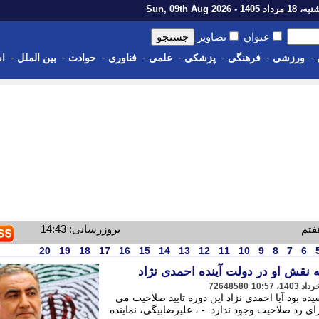
اد 1405 - Sun, 09th Aug 2026
عنوان
تصاویر
-
-
-
-
-
-
-
-
ورزشی
فرهنگی
پزشکی
علمی
فناوری
حوادث
بین الملل
اس
فتم
بروزرسانی: 14:43
20
19
18
17
16
15
14
13
12
11
10
9
8
7
6
 نقش او در دولت آینده احمدی نژاد
72648580
ه بود آیا احمدی نژاد این دوره تایید صلاحیت می
 رد صلاحیت وجود ندارد. - ، علیرضابیگی، نماینده