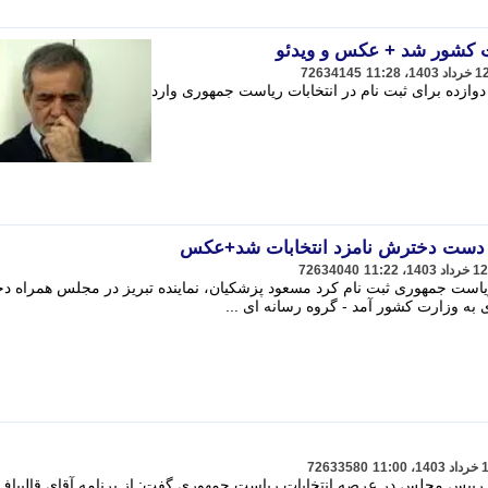
ت کشور شد + عکس و ویدئو
72634145
وازده برای ثبت نام در انتخابات ریاست جمهوری وارد
 دست دخترش نامزد انتخابات شد+عکس
72634040
ریاست جمهوری ثبت نام کرد مسعود پزشکیان، نماینده تبریز در مجلس همراه 
 به وزارت کشور آمد - گروه رسانه ای ...
72633580
رییس مجلس در عرصه انتخابات ریاست جمهوری گفت: از برنامه آقای قالیباف