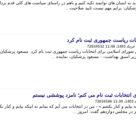
ه انسان های توانمند تکیه کنیم و باهم در راستای سیاست های کلی قدم بردار
زشکیان: برایم مهم نیست تایید صلاحیت ...
بات ریاست جمهوری ثبت نام کرد
72634532
 شورای اسلامی برای انتخابات ریاست جمهوری ثبت نام کرد. مسعود پزشکیان،
ر اسبق بهداشت، - مسعود پزشکیان، نماینده ...
 انتخابات ثبت نام می کنم؛ نامزد پوششی نیستم
72634166
 بیایم و کنار بکشم.» - من در انتخابات می آیم که بمانم نه اینکه بیایم و کنار ب
یز در مجلس دوازدهم گفت: امروز ...