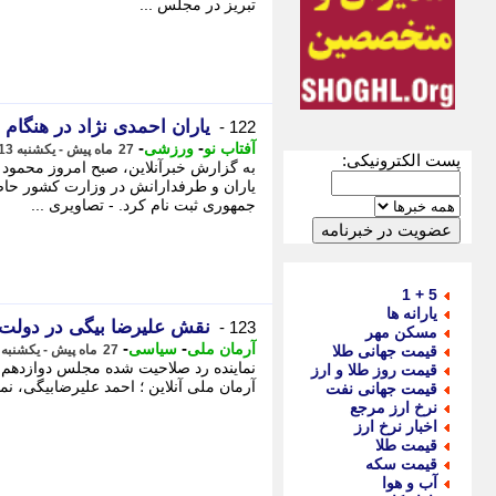
تبریز در مجلس ...
یاران احمدی نژاد در هنگام
122 -
-
-
آفتاب نو
ورزشی
27 ماه پیش - یکشنبه 13 خرداد 1403، 10:50
پست الکترونیکی:
به گزارش خبرآنلاین، صبح امروز محمود 
یاران و طرفدارانش در وزارت کشور حاض
جمهوری ثبت نام کرد. - تصاویری ...
5 + 1
یارانه ها
نقش علیرضا بیگی در دول
123 -
مسکن مهر
-
-
آرمان ملی
سیاسی
قیمت جهانی طلا
27 ماه پیش - یکشنبه 13 خرداد 1403، 10:38
نماینده رد صلاحیت شده مجلس دوازدهم در
قیمت روز طلا و ارز
آرمان ملی آنلاین ؛ احمد علیرضابیگی، نما
قیمت جهانی نفت
نرخ ارز مرجع
اخبار نرخ ارز
قیمت طلا
قیمت سکه
آب و هوا