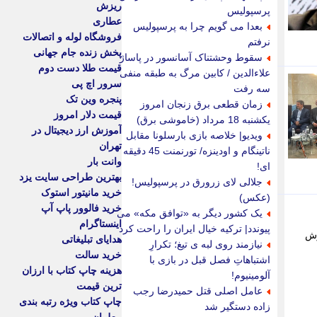
ریزش
پرسپولیس
عطاری
بعدا می گویم چرا به پرسپولیس
فروشگاه لوله و اتصالات
نرفتم
پخش زنده جام جهانی
سقوط وحشتناک آسانسور در پاساژ
قیمت طلا دست دوم
علاءالدین / کابین مرگ به طبقه منفی
سرور اچ پی
سه رفت
پنجره وین تک
زمان قطعی برق زنجان امروز
قیمت دلار امروز
یکشنبه 18 مرداد (خاموشی برق)
آموزش ارز دیجیتال در
ویدیو| خلاصه بازی بارسلونا مقابل
تهران
ناتینگام و اودینزه/ تورنمنت 45 دقیقه
وانت بار
ای!
بهترین طراحی سایت یزد
جلالی لای زرورق در پرسپولیس!
خرید مانیتور استوک
(عکس)
خرید فالوور پاپ آپ
یک کشور دیگر به «توافق مکه» می
اینستاگرام
پیوندد| ترکیه خیال ایران را راحت کرد
رش
هدایای تبلیغاتی
نیازمند روی لبه ی تیغ؛ تکرارِ
خرید سالت
اشتباهاتِ فصل قبل در بازی با
هزینه چاپ کتاب با ارزان
آلومینیوم!
ترین قیمت
عامل اصلی قتل حمیدرضا رجب
چاپ کتاب ویژه رتبه بندی
زاده دستگیر شد