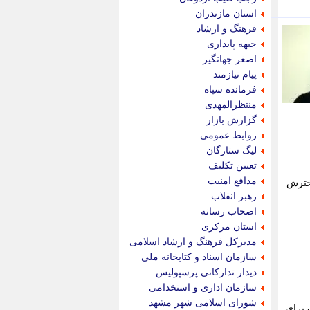
پویه آنلاین
استان مازندران
پیام نفت
فرهنگ و ارشاد
تابناک
جبهه پایداری
تازه نیوز
اصغر جهانگیر
تبیان
پیام نیازمند
تجارت نیوز
فرمانده سپاه
تحریریه
منتظرالمهدی
ترابر نیوز
گزارش بازار
ترفندباز
روابط عمومی
تریبون اقتصاد
لیگ ستارگان
تسنیم نیوز
تعیین تکلیف
تک ناک
مدافع امنیت
دخترش
تکراتو
رهبر انقلاب
توریسم آنلاین
اصحاب رسانه
تولید نیوز
استان مرکزی
تیتر فوری
مدیرکل فرهنگ و ارشاد اسلامی
تیکنا
سازمان اسناد و کتابخانه ملی
جاب ویژن
دیدار تدارکاتی پرسپولیس
جار نیوز
سازمان اداری و استخدامی
جالبتر
شورای اسلامی شهر مشهد
 برای