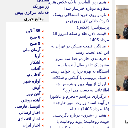
معلمان
هدی زین العابدین با یک عکس هنری
رز موزیک
متفاوت دوباره خبرساز شد!
خدمات مرکزی بوش
تارتار روی خرید استقلالی ریسک
منابع خبری
نکرد؛/ جلالی لای زرورق در
پرسپولیس! (عکس)
55 آنلاین
قیمت دلار، طلا و سکه امروز 18
6 صبح
مرداد 1405
9 صبح
میانگین قیمت مسکن در تهران به
آرمان ملی
این عدد عجیب رسید
آریا
فرهمندی: فاز دو خط سه مترو
آشکار
مشهد یک تا دو سال آینده با سه
آفتاب
ایستگاه به بهره برداری خواهد رسید
آفتاب نو
شیک پروتیینی با گیلاس و شکلات
آوازه شهر
ایران از پهپاد ریپر و هرمس چه
آوش
اطلاعاتی به دست می آورد؟
آهن نیوز
برگزاری مراسم «محرم و عاشورا
آینده روشن
در آیینه اسناد وزارت امور خارجه»
اتومبیل فارسی
(18 مرداد 1405) + فیلم
اخبار ارسالی
هشدار «شرق» درباره دگردیسی
اخبار اقتصادی
هویت روحانیت؛ پیوند روحانیت با
ا
اخبار ایران
قدرت سیاسی، نقد درون گفتمانی را