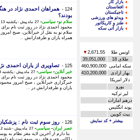
بازار کار
افغانستان
124 -
تاجیکستان
بودند؟
ویدئو های ورزشی
-
-
سلام نو
سیاسی
27 ماه پیش - یکشنبه 13 خرداد 1403، 10:36
طنز و کاریکاتور
بازار آتی سکه
سلام نو به نقل از خبرآنلاین، صبح امرو
همراه یاران و طرفدارانش ...
اونس طلا
2,671.55
▼
طلای 18
39,051,000
تصاویری از یاران احمدی نژاد 
125 -
سکه امامی
460,900,000
-
-
خبر آنلاین
سیاسی
27 ماه پیش - یکشنبه 13 خرداد 1403، 10:25
بهار ازادی
410,200,000
دلار امریکا
خبرگزاری خبرآنلاین ، صبح امروز محمود 
یورو
یاران و طرفدارانش در ...
لیر ترکیه
درهم امارات
پوند انگلیس
بیت کویین
بیشتر + کد نمایش
روز سوم ثبت نام : پزشکیان،
126 -
-
-
عصر ایران
سیاسی
27 ماه پیش - شنبه 12 خرداد 1403، 15:40
بنا دارم از آخرین لایه مغز نظام به پو
زاکانی چهره های روز سوم ثبت نام داوطل