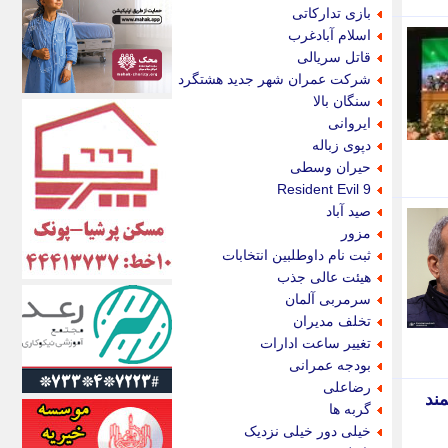
اکونیوز
بازی تدارکاتی
الف
اسلام آبادغرب
انتشار آنلاین
قاتل سریالی
اندیشه قرن
شرکت عمران شهر جدید هشتگرد
اندیشه معاصر
سنگان بالا
اندیشه ها
ایروانی
انرژی پرس
دپوی زباله
ای استخدام
حیران وسطی
ایتنا
Resident Evil 9
ایراف
صید آباد
ایران آرت
مزور
ایران آنلاین
ثبت نام داوطلبین انتخابات
ایران زندگی
هیئت عالی جذب
ایران فوری
سرمربی آلمان
ایرانی روز
تخلف مدیران
ایرانیتال
تغییر ساعت ادارات
ایرنا
بودجه عمرانی
ایسکانیوز
رضاعلی
مند
ایسنا
گربه ها
ایکنا
خیلی دور خیلی نزدیک
ایلنا