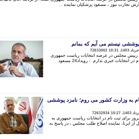
ارش تجارت نیوز ، مسعود پزشکیان نماینده ...
پوششی نیستم می آیم که بمانم
72633002
 رییس مجلس در عرصه انتخابات ریاست جمهوری
گفت: از برنامه آقای قالیباف برای ثبت نام در انتخابات خبری ندارم. - رویداد24 مسعود
نام به وزارت کشور می روم؛ نامزد پوششی
72632934
روز برای ثبت نام در انتخابات ریاست جمهوری به
 از ایرنا، نماینده اصلاح طلب مجلس ، در پاسخ به