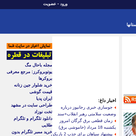
-
ورود
عضویت
تانها
مجله باحال مگ
یوتوبروکرز: مرجع معرفی
بروکرها
خرید شلوار جین زنانه
قیمت گوشی
ایران پدیا
اخبار داغ:
طراحی سایت در مشهد
جوسازی خبری رجانیوز درباره
تخت نوزاد
وضعیت سلامتی رهبر انقلاب+سند
دانلود تلگرام و تلگرام
زمان قطعی برق گرگان امروز
طلایی
یکشنبه 18 مرداد (خاموشی برق)
خرید ممبر تلگرام بدون
پیشنهاد سپاهان برای جذب 2 بازیکن