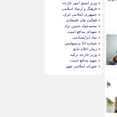
جام جم
وزیر اسبق امور خارجه
جدید پرس
فرهنگ و ارشاد اسلامی
جماران
جمهوری اسلامی ایران
جوان ایرانی
فعالیت های اقتصادی
جهان مانا
محمدجواد حسین نژاد
جهان نگر
شهدای مدافع امنیت
جهان نیوز
بنیاد ایرانشناسی
چطور
شماره 10 پرسپولیس
چمپیونات
زمان اعلام نتایج
چمدون
وزیر خارجه ترکیه
چه خبر
شهید مدافع امنیت
حادثه 24
شورای اسلامی شهر
حرف تو
حوادث پلاس
حوزه نیوز
خبر آنلاین
خبر جنوب
خبر سیاسی
خبر گردون
خبر ورزشی
خبرجو