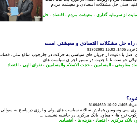
 کلید اصلی حل مشکلات اقتصادی و معیشت مردم
ایت از سرمایه گذاری
-
معیشت مردم
-
اقتصاد
-
حل
ه راه حل مشکلات اقتصادی و معیشتی است
81702691
ی اصل با دعوت از جریان های سیاسی به حرکت در چارچوب منافع ملی، فضاس
لان خواست تا با جدیت در مسیر اجرای سیاست های ...
صاد مقاومتی
-
المسلمین
-
حجت الاسلام والمسلمین
-
تقوای الهی
-
اقتصاد
شود؟
81694689
ی سی وسومین همایش سالانه سیاست های پولی و ارزی در پاسخ به سوالی د
کوب نرخ ها، - معاون بانک مرکزی در حاشیه نشست ...
ن بانک مرکزی
-
اقتصاد
-
هزینه ها
-
اقتصادی