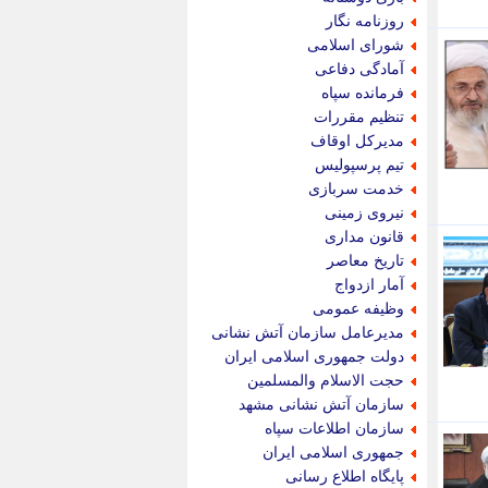
پویه آنلاین
روزنامه نگار
پیام نفت
شورای اسلامی
تابناک
آمادگی دفاعی
تازه نیوز
فرمانده سپاه
تبیان
تنظیم مقررات
تجارت نیوز
مدیرکل اوقاف
تحریریه
تیم پرسپولیس
ترابر نیوز
خدمت سربازی
ترفندباز
نیروی زمینی
تریبون اقتصاد
قانون مداری
تسنیم نیوز
تاریخ معاصر
تک ناک
آمار ازدواج
تکراتو
وظیفه عمومی
توریسم آنلاین
مدیرعامل سازمان آتش نشانی
تولید نیوز
دولت جمهوری اسلامی ایران
تیتر فوری
حجت الاسلام والمسلمین
تیکنا
سازمان آتش نشانی مشهد
جاب ویژن
سازمان اطلاعات سپاه
جار نیوز
جمهوری اسلامی ایران
جالبتر
پایگاه اطلاع رسانی