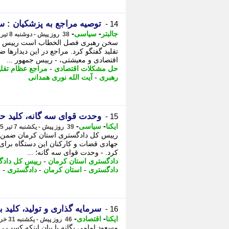
توصیه مراجع به پزشکیان :
14 -
-
-
جالبتر
سیاسی
38 روز پیش - دوشنبه 8 تیر 1405، 13:47
سخن رهبری فصل الخطاب است رییس جمه
تقلید گفتگو کرد. مراجع در این دیدارها
اقتصادی و معیشتی، - رییس جمهور ...
حل مشکلات اقتصادی
-
مراجع عظام تقلی
رهبری
-
آیت الله نوری همدانی
وحدت قوای سه گانه، کلید 
15 -
-
-
ایکنا
سیاسی
39 روز پیش - یکشنبه 7 تیر 1405، 11:42
رییس کل دادگستری استان کرمان ضمن تأک
جهادی قضات و کارکنان این دستگاه برا
کرد. - وحدت قوای سه گانه؛ ...
دادگستری استان کرمان
-
رییس کل دادگ
دادگستری
-
استان کرمان
-
دادگستری
-
ح
سرمایه گذاری و تولید، کلید
16 -
-
-
ایکنا
اقتصادی
46 روز پیش - یکشنبه 31 خرداد 1405، 17:22
مسعود امامی یگانه با بیان اینکه کسب 