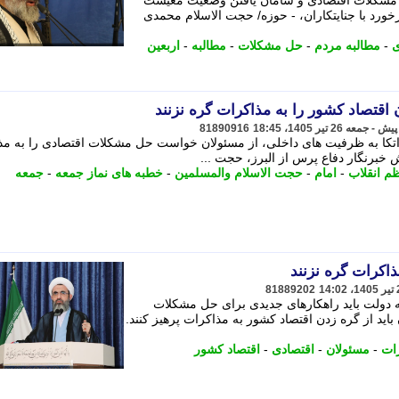
ل مشکلات اقتصادی و سامان یافتن وضعیت معیشت
ورد با جنایتکاران، - حوزه/ حجت الاسلام محمدی
ی
-
مطالبه مردم
-
حل مشکلات
-
مطالبه
-
اربعین
اقتصاد کشور را به مذاکرات گره نزنند
81890916
 اتکا به ظرفیت های داخلی، از مسئولان خواست حل مشکلات اقتصادی را به مذ
ش خبرنگار دفاع پرس از البرز، حجت ...
م انقلاب
-
امام
-
حجت الاسلام والمسلمین
-
خطبه های نماز جمعه
-
جمعه
اکرات گره نزنند
81889202
که دولت باید راهکارهای جدیدی برای حل مشکلات
اید از گره زدن اقتصاد کشور به مذاکرات پرهیز کنند.
ات
-
مسئولان
-
اقتصادی
-
اقتصاد کشور