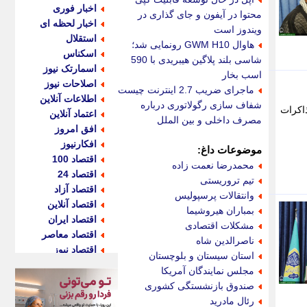
اخبار فوری
محتوا در آیفون و جای گذاری در
اخبار لحظه ای
ویندوز است
استقلال
هاوال GWM H10 رونمایی شد؛
اسکناس
شاسی بلند پلاگین هیبریدی با 590
اسمارتک نیوز
اسب بخار
اصلاحات نیوز
ماجرای ضریب 2.7 اینترنت چیست؟
اطلاعات آنلاین
شفاف سازی رگولاتوری درباره
اکرات
اعتماد آنلاین
مصرف داخلی و بین الملل
افق امروز
افکارنیوز
موضوعات داغ:
اقتصاد 100
محمدرضا نعمت زاده
اقتصاد 24
تیم تروریستی
اقتصاد آزاد
وانتقالات پرسپولیس
اقتصاد آنلاین
بمباران هیروشیما
اقتصاد ایران
مشکلات اقتصادی
اقتصاد معاصر
ناصرالدین شاه
اقتصاد نیوز
استان سیستان و بلوچستان
اکو ایران
مجلس نمایندگان آمریکا
اکوفارس
صندوق بازنشستگی کشوری
اکونگار
رئال مادرید