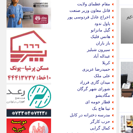
اکونیوز
مقام عظمای ولایت
الف
قاتل معاون وزیر صنعت
انتشار آنلاین
اخراج عادل فردوسی پور
اندیشه قرن
پاول ندود
اندیشه معاصر
گیل مانزانو
اندیشه ها
هانس فلیک
انرژی پرس
باز باران
ای استخدام
سیرون شبلیز
ایتنا
عبداله آباد
ایراف
کریلا
ایران آرت
حمیدرضا عزیزی
ایران آنلاین
علی ملک
ایران زندگی
میدان گازی فرزاد
ایران فوری
شورای شهر گرگان
ایرانی روز
مگادیشو
ایرانیتال
قطار حومه ای
ایرنا
تیبا هاچ بک
ایسکانیوز
مدرسه دخترانه در کابل
ایسنا
حزب کارگر
ایکنا
کمال گرایی
ایلنا