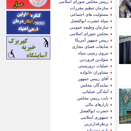
رییس مجلس شورای اسلامی
اینتیتر
سازمان تنظیم مقررات
ایونا نیوز
مسئولیت های اجتماعی
بازتاب آنلاین
سپاه حضرت ابوالفضل
باشگاه خبرنگاران
سازمان وظیفه عمومی
باغستان نیوز
مجلس شورای اسلامی
بامبوک
رییس جمهور آمریکا
ببین و بخون
شایعات فضای مجازی
بدینسان
نیروی زمینی سپاه
بنکر
متولدین فروردین
بیت ران
عملیات تروریستی
پارس فوتبال
مشاوران خانواده
پارسینه
آقای رییس جمهور
پارسینه پلاس
نمایندگان مجلس
پاز آنلاین
آمادگی عملیاتی
پاس گل
نایب رییس مجلس
پانا
بازارهای مالی
پرتو نیوز
حضرت ابوالفضل
پرسون
جمهوری اسلامی
پنجره نیوز
پرطرفدارترین
پویامگ
بازی دوستانه