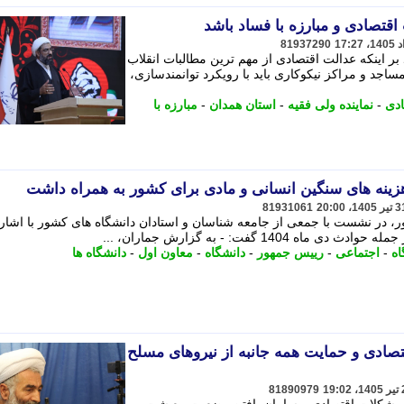
اقتصادی و مبارزه با فساد باشد
81937290
د بر اینکه عدالت اقتصادی از مهم ترین مطالبات انقلاب
جد و مراکز نیکوکاری باید با رویکرد توانمندسازی،
ادی
-
نماینده ولی فقیه
-
استان همدان
-
مبارزه با
81931061
 در نشست با جمعی از جامعه شناسان و استادان دانشگاه های کشور با اشاره
14 گفت: - به گزارش جماران، ...
اه
-
اجتماعی
-
رییس جمهور
-
دانشگاه
-
معاون اول
-
دانشگاه ها
صادی و حمایت همه جانبه از نیروهای مسلح
81890979