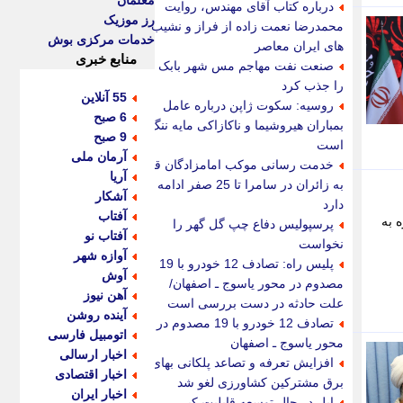
معلمان
درباره کتاب آقای مهندس، روایت
رز موزیک
محمدرضا نعمت زاده از فراز و نشیب
خدمات مرکزی بوش
های ایران معاصر
منابع خبری
صنعت نفت مهاجم مس شهر بابک
را جذب کرد
55 آنلاین
روسیه: سکوت ژاپن درباره عامل
6 صبح
بمباران هیروشیما و ناکازاکی مایه ننگ
9 صبح
است
آرمان ملی
خدمت رسانی موکب امامزادگان قم
آریا
به زائران در سامرا تا 25 صفر ادامه
آشکار
دارد
آفتاب
 به
پرسپولیس دفاع چپ گل گهر را
آفتاب نو
نخواست
آوازه شهر
پلیس راه: تصادف 12 خودرو با 19
آوش
مصدوم در محور یاسوج ـ اصفهان/
آهن نیوز
علت حادثه در دست بررسی است
آینده روشن
تصادف 12 خودرو با 19 مصدوم در
اتومبیل فارسی
محور یاسوج ـ اصفهان
اخبار ارسالی
افزایش تعرفه و تصاعد پلکانی بهای
اخبار اقتصادی
برق مشترکین کشاورزی لغو شد
اخبار ایران
اپل در حال توسعه قابلیت کپی