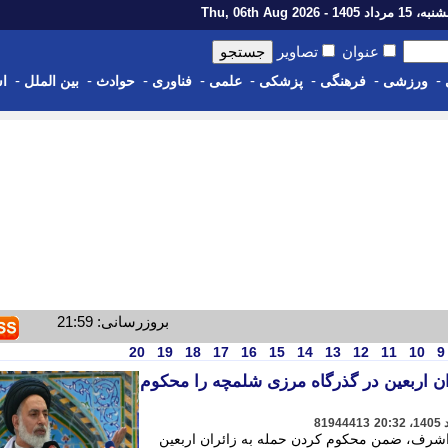
رداد 1405 - Thu, 06th Aug 2026
عنوان
تصاویر
-
-
-
-
-
-
-
-
ورزشی
فرهنگی
پزشکی
علمی
فناوری
حوادث
بین الملل
اس
بروزرسانی: 21:59
20
19
18
17
16
15
14
13
12
11
10
9
ن اربعین در گذرگاه مرزی شلمچه را محکوم
81944413
اشرف، ضمن محکوم کردن حمله به زائران اربعین