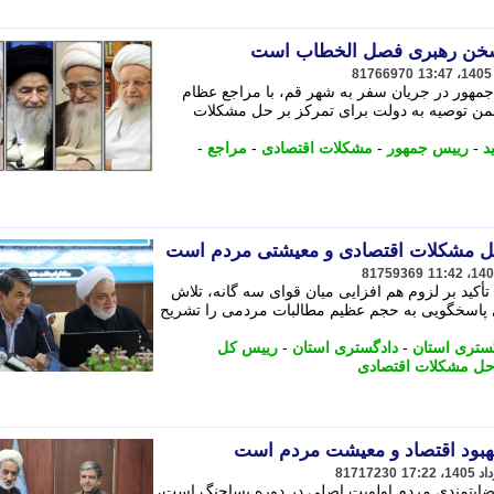
 سخن رهبری فصل الخطاب است
81766970
ور در جریان سفر به شهر قم، با مراجع عظام
 ضمن توصیه به دولت برای تمرکز بر حل مشکلات
د
-
رییس جمهور
-
مشکلات اقتصادی
-
مراجع
-
حل مشکلات اقتصادی و معیشتی مردم است
81759369
ید بر لزوم هم افزایی میان قوای سه گانه، تلاش
ی پاسخگویی به حجم عظیم مطالبات مردمی را تشریح
ستری استان
-
دادگستری استان
-
رییس کل
ل مشکلات اقتصادی
 بهبود اقتصاد و معیشت مردم است
81717230
رضایتمندی مردم اولویت اصلی در دوره پساجنگ است،