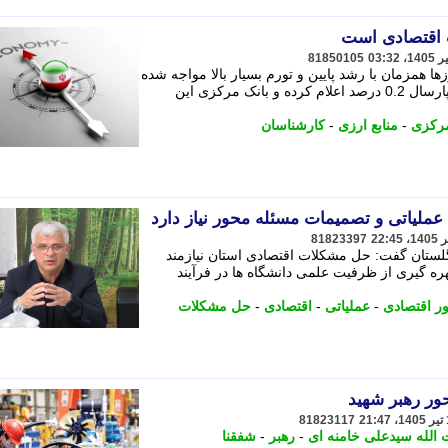
 اقتصادی است
81850105
ها همزمان با رشد پایین و تورم بسیار بالا مواجه شده
است. از یک طرف مرکز آمار نرخ رشد پارسال 0.2 درصد اعلام کرده و بانک مرکزی این
مرکزی
-
منابع ارزی
-
کارشناسان
عملیاتی و تصمیمات مسئله محور نیاز دارد
81823397
گلستان گفت: حل مشکلات اقتصادی استان نیازمند
هره گیری از ظرفیت علمی دانشگاه ها در فرآیند
ر اقتصادی
-
عملیاتی
-
اقتصادی
-
حل مشکلات
حور رهبر شهید
81823117
 الله سیدعلی خامنه ای
-
رهبر
-
شفقنا