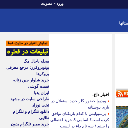
-
ورود
عضویت
تانها
مجله باحال مگ
یوتوبروکرز: مرجع معرفی
بروکرها
خرید شلوار جین زنانه
قیمت گوشی
ایران پدیا
اخبار داغ:
طراحی سایت در مشهد
ویدیو| حضور گلر جدید استقلال در
تخت نوزاد
بازی دوستانه
دانلود تلگرام و تلگرام
پرسپولیس با کدام بازیکنان توافق
طلایی
کرده است؟ اسامی 3 خرید احتمالی
خرید ممبر تلگرام بدون
را ببینید / سه نام داغ در لیست