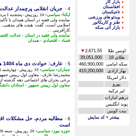
بازار کار
افغانستان
جریان انقلابی پرچمدار عدالت 
4 -
تاجیکستان
-
-
ایکنا
سیاسی
14 روز پیش - پنجشنبه 1 مرداد 1405، 17:27
ویدئو های ورزشی
نماینده ولی فقیه در استان همدان با تأکی
طنز و کاریکاتور
اسلامی است، گفت: هیئت های مذهبی، مسا
بازار آتی سکه
کارآفرینی ...
نماینده ولی فقیه در استان
-
عدالت اقتص
فساد
-
اقتصادی
-
همدان
اونس طلا
2,671.55
▼
طلای 18
39,051,000
عارف: حوادث دی ماه 1404 هزینه های سنگین انسانی و مادی برای کشور به همراه داشت
5 -
سکه امامی
460,900,000
-
-
جماران
سیاسی
15 روز پیش - چهارشنبه 31 تیر 1405، 20:00
بهار ازادی
410,200,000
محمدرضا عارف، معاون اول رییس جمهور،
دلار امریکا
برخی بحران های اجتماعی دهه گذشته از جمله حوادث دی ماه 04
یورو
معاون اول رییس جمهور
-
استادان دانشگ
لیر ترکیه
درهم امارات
پوند انگلیس
بیت کویین
بیشتر + کد نمایش
مطالبه مردم، حل مشکلات اقت
6 -
است
-
-
حوزه نیوز
سیاسی
20 روز پیش - جمعه 26 تیر 1405، 19:02