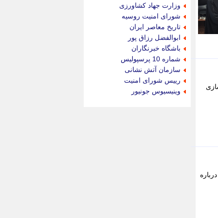
جام جم
وزارت جهاد کشاورزی
جدید پرس
شورای امنیت روسیه
جماران
تاریخ معاصر ایران
جوان ایرانی
ابوالفضل رزاق پور
جهان مانا
باشگاه خبرنگاران
جهان نگر
شماره 10 پرسپولیس
جهان نیوز
سازمان آتش نشانی
چطور
رییس شورای امنیت
ازی
چمپیونات
وینیسیوس جونیور
چمدون
چه خبر
حادثه 24
حرف تو
حوادث پلاس
حوزه نیوز
خبر آنلاین
خبر جنوب
رباره
خبر سیاسی
خبر گردون
خبر ورزشی
خبرجو