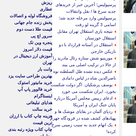
ریزش
پرسپولیس؛ آخرین خبر از خریدهای
عطاری
جدید سرخ ها / نقل وانتقالات
فروشگاه لوله و اتصالات
پرسپولیس وارد مرحله جدید شد؛
پخش زنده جام جهانی
اسامی 3 گزینه لو رفت
قیمت طلا دست دوم
نتیجه بازی استقلال تهران مقابل
سرور اچ پی
استقلال خوزستان
پنجره وین تک
استقلال در آستانه قرارداد با دو
قیمت دلار امروز
بازیکن خارجی
آموزش ارز دیجیتال در
مورینیو شش ستاره رئال مادرید را
تهران
از حالا در ترکیب اصلی می بیند
وانت بار
عکس دیده نشده ظل السلطنه نوه
بهترین طراحی سایت یزد
ناصرالدین شاه در لباس دامادی
خرید مانیتور استوک
یوسف پزشکیان: اگر دولت شکست
خرید فالوور پاپ آپ
بخورد، ایران شکست می خورد
اینستاگرام
ادعای رییس مجلس آمریکا درباره
هدایای تبلیغاتی
پایان جنگ ایران و آمریکا
خرید سالت
ردپای آلمان در بقایای موشک ها و
هزینه چاپ کتاب با ارزان
پهپادهای کشف شده در فرودگاه جهرم
ترین قیمت
یک اتهام جدید به سیب زمینی سرخ
چاپ کتاب ویژه رتبه بندی
کرده!