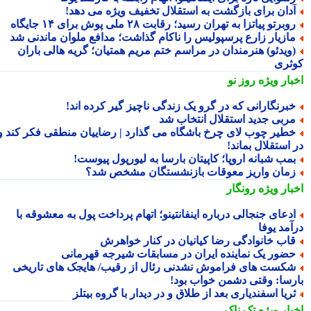
دان برای بازگشت به استقلال تخفیف ویژه می دهد!
وبرتو پیاتزا به تهران رسید؛ رقابت ۲۸ ملی پوش برای ۱۴ جایگاه
ازیار زارع پرسپولیس را ناکام گذاشت؛ مدافع ملوان ماندنی شد
ویدئو) هنرمندان در مراسم ختم مریم همتیان؛ گریه هالی باران
ثری
بار ویژه
روز نو
برنگارانی که در گرو یک زندگی ناچیز گیر کرده اند!
ربی جدید استقلال انتخاب شد
طیر چوب لای چرخ باشگاه می گذارد | رضاییان منطقی فکر کند و
استقلال بماند!
مب شبانه اروپا؛ کاپیتان بارسا به لیورپول پیوست!
مان واریز معوقات بازنشستگان مشخص شد؟
بار ویژه
رونگار
دعای جنجالی درباره اینفانتینو؛ اتهام پرداخت پول به معشوقه با
آمد یوفا
اب خانوادگی رضا کیانیان در کنار خواهرش
ضور یک نماینده ایران در مسابقات شیرجه قهرمانی
شکست‎ های فراموش نشدنی رئال از رقیب/ هایجک های تاریخی
رسا: وقتی دشمن خواب بود!
ریا اسفندیاری بعد از طلاق و در دیدار با گروه بیتلز
بار ویژه
تک ناک