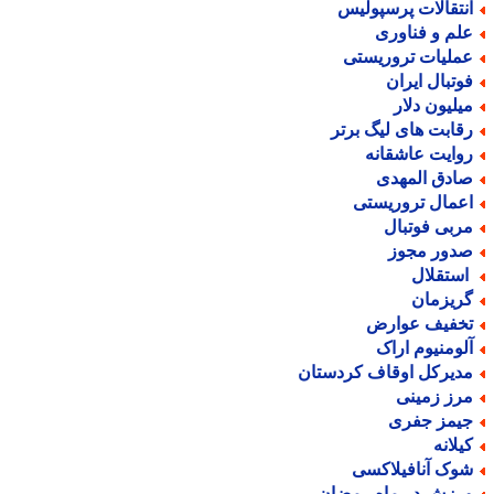
نتقالات پرسپولیس
لم و فناوری
ملیات تروریستی
وتبال ایران
یلیون دلار
قابت های لیگ برتر
وایت عاشقانه
ادق المهدی
عمال تروریستی
ربی فوتبال
دور مجوز
ستقلال
ریزمان
خفیف عوارض
لومنیوم اراک
دیرکل اوقاف کردستان
رز زمینی
یمز جفری
یلانه
وک آنافیلاکسی
رزش در ماه رمضان