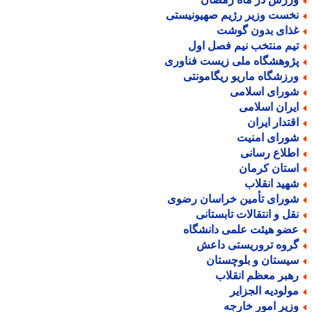
خست وزیر رژیم صهیونیستی
ذای بدون گوشت
یم منتخب نیم فصل اول
ژوهشگاه ملی زیست فناوری
رزشگاه ماریو ریگامونتی
ورای اسلامی
یران اسلامی
قتدار ایران
ورای امنیت
طلاع رسانی
ستان کرمان
هید انقلاب
ورای تأمین خراسان رضوی
قل و انتقالات تابستانی
ضو هیئت علمی دانشگاه
روه تروریستی داعش
یستان و بلوچستان
هبر معظم انقلاب
ولودیه الجزایر
زیر امور خارجه