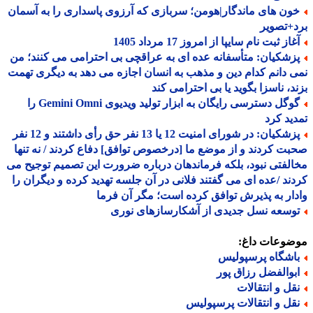
ون های ماندگار|هومن؛ سربازی که آرزوی پاسداری را به آسمان
+تصویر
از ثبت نام سایپا از امروز 17 مرداد 1405
زشکیان: متأسفانه عده ای به عراقچی بی احترامی می کنند؛ من
 دانم کدام دین و مذهب به انسان اجازه می دهد به دیگری تهمت
د، ناسزا بگوید یا بی احترامی کند
گوگل دسترسی رایگان به ابزار تولید ویدیوی Gemini Omni را
ید کرد
پزشکیان: در شورای امنیت 12 یا 13 نفر حق رأی داشتند و 12 نفر
ت کردند و از موضع ما [درخصوص توافق] دفاع کردند / نه تنها
لفتی نبود، بلکه فرماندهان درباره ضرورت این تصمیم توجیح می
ند /عده ای می گفتند فلانی در آن جلسه تهدید کرده و دیگران را
ار به پذیرش توافق کرده است؛ مگر آن فرما
وسعه نسل جدیدی از آشکارسازهای نوری
ضوعات داغ:
اشگاه پرسپولیس
بوالفضل رزاق پور
قل و انتقالات
قل و انتقالات پرسپولیس