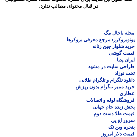
در قبال محتوای مطالب ندارد.
ه باحال مگ
وبروکرز: مرجع معرفی بروکرها
د شلوار جین زنانه
مت گوشی
ان پدیا
احی سایت در مشهد
 نوزاد
لود تلگرام و تلگرام طلایی
د ممبر تلگرام بدون ریزش
اری
شگاه لوله و اتصالات
 زنده جام جهانی
مت طلا دست دوم
ر اچ پی
ره وین تک
ت دلار امروز