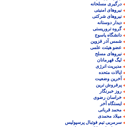
رگیری مسلحانه
یروهای امنیتی
یروهای شرکتی
یدار دوستانه
روه تروریستی
انشگاه یاسوج
مس آذر قزوین
ضو هیئت علمی
یروهای مسلح
یگ قهرمانان
دیریت انرژی
یالات متحده
خرین وضعیت
رفروش ترین
وز خبرنگار
راسان رضوی
یستگاه آخر
حمد قربانی
یلاد محمدی
رمربی تیم فوتبال پرسپولیس