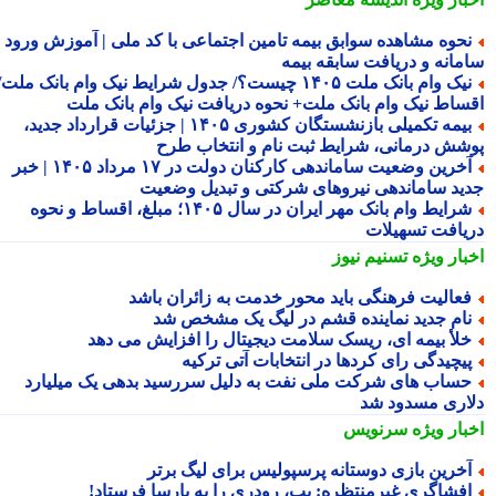
حوه مشاهده سوابق بیمه تامین اجتماعی با کد ملی | آموزش ورود به
مانه و دریافت سابقه بیمه
نیک وام بانک ملت ۱۴۰۵ چیست؟/ جدول شرایط نیک وام بانک ملت/
ساط نیک وام بانک ملت+ نحوه دریافت نیک وام بانک ملت
بیمه تکمیلی بازنشستگان کشوری ۱۴۰۵ | جزئیات قرارداد جدید،
شش درمانی، شرایط ثبت نام و انتخاب طرح
آخرین وضعیت ساماندهی کارکنان دولت در ۱۷ مرداد ۱۴۰۵ | خبر
ید ساماندهی نیروهای شرکتی و تبدیل وضعیت
شرایط وام بانک مهر ایران در سال ۱۴۰۵؛ مبلغ، اقساط و نحوه
یافت تسهیلات
بار ویژه
تسنیم نیوز
عالیت فرهنگی باید محور خدمت به زائران باشد
ام جدید نماینده قشم در لیگ یک مشخص شد
لأ بیمه ای، ریسک سلامت دیجیتال را افزایش می دهد
یچیدگی رای کردها در انتخابات آتی ترکیه
ساب های شرکت ملی نفت به دلیل سررسید بدهی یک میلیارد
اری مسدود شد
بار ویژه
سرنویس
خرین بازی دوستانه پرسپولیس برای لیگ برتر
فشاگری غیرمنتظره: پپ، رودری را به بارسا فرستاد!