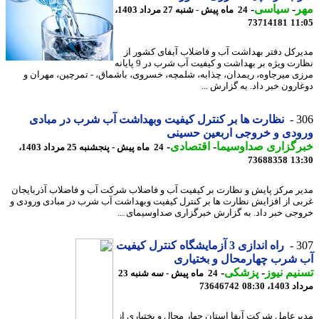
ر
-
سیاسی
-
24 ماه پیش - شنبه 27 مرداد 1403،
73714181
11
رکل دفتر بهداشت آب و فاضلاب آبفای کشور از
نظارت ویژه بر بهداشت و کیفیت آب شرب در 9 پایانه
ی میرجاوه، ریمدان، چذابه، شلمچه، خسروی، باشماق، - تمرچین، مهران و
ارون خبر داد. به گزارش ...
3
نظارت ها بر کنترل کیفیت وبهداشت آب شرب در مبادی
دی و خروجی اربعین حسینی
رگزاری صداوسیما
-
اقتصادی
-
24 ماه پیش - پنجشنبه 25 مرداد 1403،
73688358
13
ر مرکز پایش و نظارت بر کیفیت آب و فاضلاب شرکت آب و فاضلاب آذربایجان
ی از افزایش نظارت ها بر کنترل کیفیت وبهداشت آب شرب در مبادی ورودی و
جی خبر داد. به گزارش خبرگزاری صداوسیمای ...
3
راه اندازی 3 آزمایشگاه کنترل کیفیت
شرب چهارمحال و بختیاری
یم نیوز
-
پزشکی
-
24 ماه پیش - سه شنبه 23
1، 08:30
73646742
رعامل شرکت آبفا استان چهار محال و بختیاری از