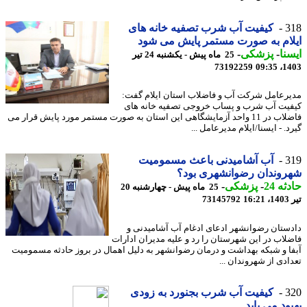
3
کیفیت آب شرب تصفیه خانه های
ام به صورت مستمر پایش می شود
نا
-
پزشکی
-
25 ماه پیش - یکشنبه 24 تیر
73192259
1403
رعامل شرکت آب و فاضلاب استان ایلام گفت:
یت آب شرب و پساب خروجی تصفیه خانه های
فاضلاب در 11 واحد آزمایشگاهی این استان به صورت مستمر مورد پایش قرار می
. - ایسنا/ایلام مدیرعامل ...
3
آب آشامیدنی باعث مسمومیت
وندان رضوانشهری بود؟
ه 24
-
پزشکی
-
25 ماه پیش - چهارشنبه 20
1
73145792
ستان رضوانشهر ادعای ادغام آب آشامیدنی و
لاب در این شهرستان را رد و علیه مدیران ادارات
ا و شبکه بهداشت و درمان رضوانشهر به دلیل اهمال در بروز حادثه مسمومیت
ادی از شهروندان ...
3
کیفیت آب شرب بجنورد به زودی
ود می یابد