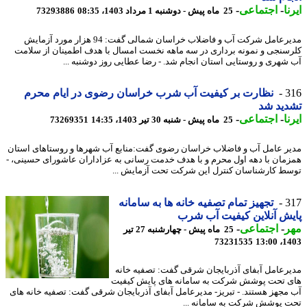
ا
-
اجتماعی
-
25 ماه پیش - دوشنبه 1 مرداد 1403، 08:35
73293886
مدیرعامل شرکت آب و فاضلاب خراسان شمالی گفت: 94 هزار مورد آزمایش
سنجی و نمونه برداری در سه ماهه نخست امسال با هدف اطمینان از سلامت
شهری و روستایی استان انجام شد. - رضا عطایی روز دوشنبه ...
3
نظارت بر کیفیت آب شرب خراسان رضوی در ایام محرم
ید شد
ا
-
اجتماعی
-
25 ماه پیش - شنبه 30 تیر 1403، 14:35
73269351
ر عامل آب و فاضلاب خراسان رضوی گفت:منابع آب شهرها و روستاهای استان
مان با دهه اول محرم و با هدف خدمت رسانی به عزاداران عاشورای حسینی، -
ط کارشناسان کنترل این شرکت تحت آزمایش ...
3
تجهیز تمام تصفیه خانه ها به سامانه
ش آنلاین کیفیت آب شرب
ر
-
اجتماعی
-
25 ماه پیش - چهارشنبه 27 تیر
73231535
1403
رعامل آبفای آذربایجان شرقی گفت: تصفیه خانه
 تحت پوشش شرکت به سامانه های پایش کیفیت
مجهز هستند. - تبریز- مدیرعامل آبفای آذربایجان شرقی گفت: تصفیه خانه های
 پوشش شرکت به سامانه ...