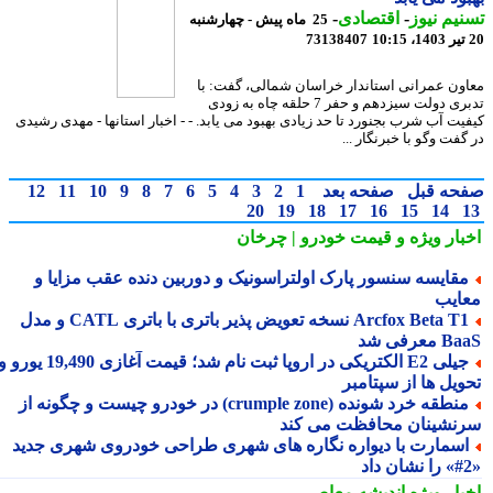
یم نیوز
-
اقتصادی
-
25 ماه پیش - چهارشنبه
73138407
ون عمرانی استاندار خراسان شمالی، گفت: با
تدبری دولت سیزدهم و حفر 7 حلقه چاه به زودی
یت آب شرب بجنورد تا حد زیادی بهبود می یابد. - - اخبار استانها - مهدی رشیدی
فت وگو با خبرنگار ...
حه قبل
صفحه بعد
1
2
3
4
5
6
7
8
9
10
11
12
20
19
18
17
16
15
14
بار ویژه
و قیمت خودرو | چرخان
قایسه سنسور پارک اولتراسونیک و دوربین دنده عقب مزایا و
ایب
Arcfox Beta T1 نسخه تعویض پذیر باتری با باتری CATL و مدل
معرفی شد
جیلی E2 الکتریکی در اروپا ثبت نام شد؛ قیمت آغازی 19,490 یورو و
ویل ها از سپتامبر
منطقه خرد شونده (crumple zone) در خودرو چیست و چگونه از
نشینان محافظت می کند
سمارت با دیواره نگاره های شهری طراحی خودروی شهری جدید
بار ویژه
اندیشه معاصر