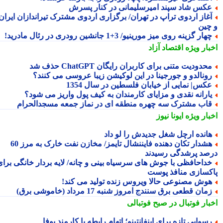
کس شاد سپند امیرسلیمانی در کنار پسرش
غاز اردوی تراپ در تهران/ برگزاری اردوی مشترک تیراندازان ایران
چین
هار گزینه روی میز مورینیو/ 3+1 جانشین رودری در رئال مادرید!
بار ویژه
اقتصاد آزاد
حدودیت متنی برای کاربران رایگان ChatGPT حذف شد
ونالدو و جورجینا در این لوکیشن زیبا عروسی می کنند؟
کس| نمایی از خیابان فلسطین در سال 1354
ارانه نقدی و مزایای کارمندان به کیف پول واریز می شود؟
اب مشترک سه چهره منطقه ای در نماز جمعه مسجدالحرام
بار ویژه
ایونا نیوز
انده ارچل شغل جدیدش را لو داد
هشدار تکان دهنده فایننشال تایمز/ مخازن نفت خارک به مرز 60
صد پرشدگی رسیدند
داحافظی با جوش های سرسیاه بینی و چانه/ لایه بردار خانگی برای
کسازی منافذ پوست
وش مصنوعی حالا ویروس زنده تولید می کند!
مان قطعی برق سنندج امروز شنبه 17 مرداد (خاموشی برق)
بار فوتبال در صبح فوتبالی
سوایی تازه برای اینفانتینو؛ اتهام رابطه با کارمند یوفا