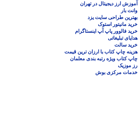
زش ارز دیجیتال در تهران
ت بار
رین طراحی سایت یزد
د مانیتور استوک
د فالوور پاپ آپ اینستاگرام
یای تبلیغاتی
ید سالت
نه چاپ کتاب با ارزان ترین قیمت
 کتاب ویژه رتبه بندی معلمان
موزیک
مات مرکزی بوش