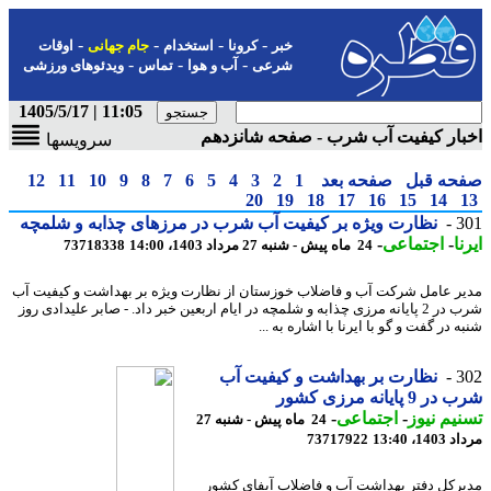
-
-
-
-
خبر
کرونا
استخدام
جام جهانی
اوقات
-
-
-
شرعی
آب و هوا
تماس
ویدئوهای ورزشی
11:05 | 1405/5/17
ار کیفیت آب شرب - صفحه شانزدهم
سرویسها
حه قبل
صفحه بعد
1
2
3
4
5
6
7
8
9
10
11
12
20
19
18
17
16
15
14
3
نظارت ویژه بر کیفیت آب شرب در مرزهای چذابه و شلمچه
ا
-
اجتماعی
-
24 ماه پیش - شنبه 27 مرداد 1403، 14:00
73718338
ر عامل شرکت آب و فاضلاب خوزستان از نظارت ویژه بر بهداشت و کیفیت آب
شرب در 2 پایانه مرزی چذابه و شلمچه در ایام اربعین خبر داد. - صابر علیدادی روز
 در گفت و گو با ایرنا با اشاره به ...
3
نظارت بر بهداشت و کیفیت آب
9 پایانه مرزی کشور
یم نیوز
-
اجتماعی
-
24 ماه پیش - شنبه 27
1، 13:40
73717922
رکل دفتر بهداشت آب و فاضلاب آبفای کشور