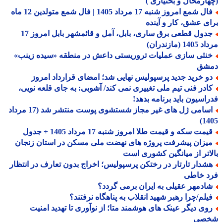
ارمحال و بختیاری )
فال شمع امروز شنبه 17 مرداد 1405 | فال شمع متولدین 12 ماه
ی عشق، کار و آینده
جدول قطعی برق ساری، بابل، آمل و قائمشهر بابل امروز 17
1 (مازندران)
نثی سازی عملیات تروریستی داعش در منطقه «سیده زینب»
شق
و خرید جدید پرسپولیس نهایی شد؛ امضای قرارداد امروز
ادر فنی تیم ملی تغییری نمی کند/ آشوبی: به جای قلعه نویی،
اسیون باید برنامه بدهد!
اسامی ژل های غیر مجاز شستشوی پوست منتشر شد (17 مرداد
14
مت سکه و قیمت طلا امروز شنبه 17 مرداد 1405 + جدول
یزان پیشرفت پروژه های نهضت ملی مسکن در استان زنجان
اتر از میانگین کشوری است
شدار تارتار در رختکن پرسپولیس؛ اخراج بدون تعارف در انتظار
د خاطی
ادمهر عقیلی به ایران برمی گردد؟
یلم/چرا رهبر شهید انقلاب به پناهگاه نرفتند؟
وی دیگر عینک های هوشمند متا؛ از نوآوری تا تهدید امنیت
صی