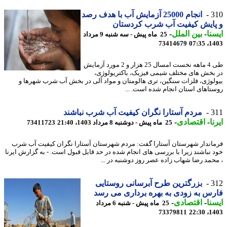
3
انجام 25000 آزمایش آب با هدف رصد
پایش کیفیت آب شرب کردستان
نا
-
بین الملل
-
25 ماه پیش - سه شنبه 9 مرداد
73414679
1403
طی 4 ماهه نخست امسال 25 هزار و 2 مورد آزمایش
بخش های مختلف شیمی فیزیک، باکتریولوژی،
لوژی، فلزات سنگین، تری هالومتان و مواد آلی در بخش آب شرب شهرها و
تاهای استان انجام شده است. ...
3
مردم آستارا نگران کیفیت آب شرب نباشند
ا
-
اقتصادی
-
25 ماه پیش - دوشنبه 8 مرداد 1403، 21:40
73411723
اندار شهرستان آستارا گفت: مردم شهرستان آستارا نگران کیفیت آب شرب
 نباشند زیرا با بررسی های انجام شده در حد قابل قبول است. - به گزارش ایرنا
حمد رضا شهاب زاده عصر روز دوشنبه در ...
3
بزرگترین طرح آبرسانی روستایی
س به زودی به بهره برداری می رسد
نا
-
اقتصادی
-
25 ماه پیش - شنبه 6 مرداد
73379811
1403