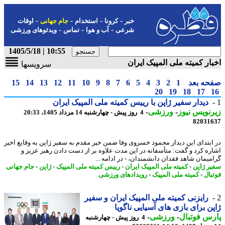
-
-
-
-
خبر
کرونا
استخدام
جام جهانی
اوقات
-
-
-
شرعی
آب و هوا
تماس
ویدئوهای ورزشی
10:55 | 1405/5/18
ار کمیته ملی المپیک ایران
سرویسها
حه بعد
1
2
3
4
5
6
7
8
9
10
11
12
13
14
15
20
19
18
17
دیدار سفیر ژاپن با رییس کمیته ملی المپیک ایران
نویس نیوز
-
ورزشی
-
4 روز پیش - چهارشنبه 14 مرداد 1405، 20:33
82031
ابتدای این دیدار محمود خسروی وفا ضمن خیر مقدم به سفیر ژاپن به وقایع اخیر
ره کرد و گفت: متأسفانه در این مدت علاوه بر از دست دادن رهبر عزیز و
میمان شاهد فقدان دانشمندان، - در ادامه ...
ر ژاپن
-
کمیته ملی المپیک ایران
-
رییس کمیته ملی المپیک
-
ژاپن
-
جام جهانی
بال
-
کمیته ملی المپیک
-
رویدادهای ورزشی
رایزنی کمیته ملی المپیک ایران و سفیر
ن برای بازی های آسیایی ناگویا
س فوتبال
-
ورزشی
-
4 روز پیش - چهارشنبه