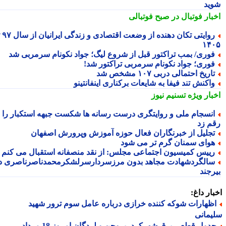
ید
بار فوتبال در صبح فوتبالی
روایتی تکان دهنده از وضعت اقتصادی و زندگی ایرانیان از سال ۹۷ تا
۱۴
وری/ بمب تراکتور قبل از شروع لیگ؛ جواد نکونام سرمربی شد
وری؛ جواد نکونام سرمربی تراکتور شد!
اریخ احتمالی دربی ۱۰۷ مشخص شد
اکنش تند فیفا به شایعات برکناری اینفانتینو
بار ویژه
تسنیم نیوز
نسجام ملی و روایتگری درست رسانه ها شکست جبهه استکبار را
م زد
جلیل از خبرنگاران فعال حوزه آموزش وپرورش اصفهان
وای سمنان گرم تر می شود
ییس کمیسیون اجتماعی مجلس: از نقد منصفانه استقبال می کنم
الگردشهادت مجاهد بدون مرزسردارسرلشکرمحمدناصرناصری در
رجند
ار داغ:
ظهارات شوکه کننده خرازی درباره عامل سوم ترور شهید
مانی
جدول قطعی برق شهرکرد، بروجن و لردگان امروز 18 مرداد