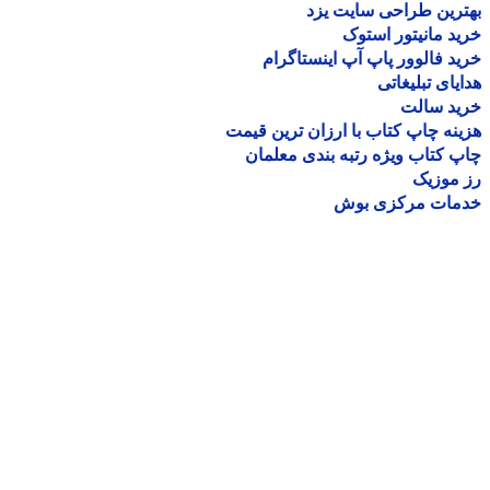
رین طراحی سایت یزد
د مانیتور استوک
د فالوور پاپ آپ اینستاگرام
یای تبلیغاتی
ید سالت
نه چاپ کتاب با ارزان ترین قیمت
 کتاب ویژه رتبه بندی معلمان
موزیک
مات مرکزی بوش