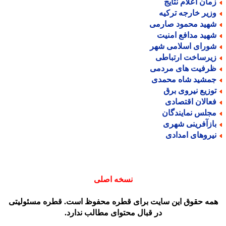
مان اعلام نتایج
زیر خارجه ترکیه
هید محمود صارمی
هید مدافع امنیت
ورای اسلامی شهر
یرساخت ارتباطی
رفیت های مردمی
مشید شاه محمدی
وزیع نیروی برق
عالان اقتصادی
جلس نمایندگان
ازآفرینی شهری
یروهای امدادی
نسخه اصلی
مه حقوق این سایت برای قطره محفوظ است. قطره مسئولیتی
در قبال محتوای مطالب ندارد.