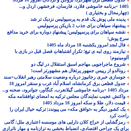
1405 +برنامه خاموشی فلارد، فارسان، فرخشهر، اردل و...
ارمحال و بختیاری )
دیده ملی پوش یک قدم به پرسپولیس نزدیک تر شد
شنهاد سپاهان برای جذب 2 بازیکن پرسپولیس
قشه سپاهان برای پرسپولیس؛ پیشنهادِ دوباره برای خرید مدافع
خ پوش!
ل ابجد امروز یکشنبه 18 مرداد ماه 1405
یازمند روی لبه ی تیغ؛ تکرارِ اشتباهاتِ فصل قبل در بازی با
مینیوم!
روع ماجراجویی مهاجم اسبق استقلال در لیگ دو
ونالدو از رییس جمهور پرتغال هم مشهورتر است!
وسازی خبری رجانیوز درباره وضعیت سلامتی رهبر انقلاب+سند
جدول قطعی برق کرمانشاه، اسلام آباد غرب و سنقر امروز 18
 گیلانغرب، کنگاور، جوانرود، صحنه و...
اکنش عجیب نمایندگان مجلس ترکیه به امضای توافقنامه مکه
مت دلار، طلا و سکه امروز 18 مرداد 1405
ک کشور دیگر به «توافق مکه» می پیوندد| ترکیه خیال ایران را
حت کرد
مزگشایی از حراج کلان دارایی های موسسه اعتباری ملل/ گامی
ی یک جراحی اقتصادی، انضباط بخشی به ترازنامه و مهار ناترازی