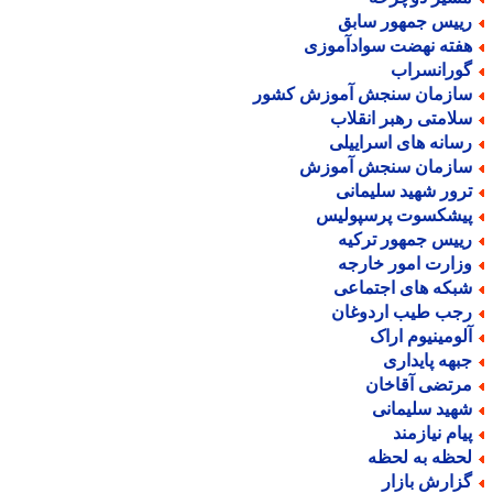
ییس جمهور سابق
فته نهضت سوادآموزی
ورانسراب
ازمان سنجش آموزش کشور
لامتی رهبر انقلاب
سانه های اسراییلی
ازمان سنجش آموزش
رور شهید سلیمانی
یشکسوت پرسپولیس
ییس جمهور ترکیه
زارت امور خارجه
بکه های اجتماعی
جب طیب اردوغان
لومینیوم اراک
بهه پایداری
رتضی آقاخان
هید سلیمانی
یام نیازمند
حظه به لحظه
زارش بازار