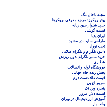
ه باحال مگ
وبروکرز: مرجع معرفی بروکرها
د شلوار جین زنانه
مت گوشی
ان پدیا
احی سایت در مشهد
 نوزاد
لود تلگرام و تلگرام طلایی
د ممبر تلگرام بدون ریزش
اری
شگاه لوله و اتصالات
 زنده جام جهانی
مت طلا دست دوم
ر اچ پی
ره وین تک
ت دلار امروز
زش ارز دیجیتال در تهران
ت بار