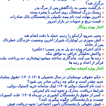
گزار شد؟
ازگشت مسی به زادگاهش پس از مرگ پدر
یسک بزرگ استقلال روی آسانی با پنجره بسته
خرین مهلت ثبت نام بیمه تکمیلی بازنشستگان بانک صادرات
یمت برنج و حبوبات در بازار امروز
بار ویژه
رونگار
حیی سریع: آرامکو را زدیم، حمله با دقت انجام شد
تش سوزی در لوناپارک شیراز؛ آخرین وضعیت خزندگان خطرناک
 از حادثه
دای احترام ویژه دی پل به پدر مسی! (عکس)
اکنش تحلیلگر عراقی به توافق مکه
تبه ها می آیند، ماندگاری ساخته میشود؛پیشتازی «به پرداخت ملت
تر از اعداد و رتبه ها
بار ویژه
اندیشه معاصر
حکم حقوقی نومعلمان در سال تحصیلی ۱۴۰۵-۱۴۰۶؛ حقوق معلمان
ید چقدر است و حکم چه زمانی صادر می شود؟
ثبت نام لاستیک دولتی ۱۴۰۵؛ لینک سامانه خرید لاستیک دولتی،
ایط دریافت، مدارک و نحوه ثبت نام اینترنتی
کسر از حقوق بازنشستگان کشوری در تیرماه ۱۴۰۵؛ علت کسورات
ست و بازنشستگان چگونه پیگیری کنند؟
یش حقوقی بازنشستگان تامین اجتماعی؛ نحوه دریافت فیش