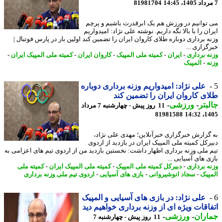
81981704
توانیم در ورزش هم یک ابرقدرت باشیم و پرچم
ن را با بالا نگه داریم. نوشته علی نژاد: امیدواریم
ه برداری دوباره طلای کاروان ایران را تضمین کند اولین بار در پارس فوتبال |
گزاری ...
ه برداری
-
ایران
-
کمیته ملی المپیک
-
کاروان ایران
-
کمیته ملی المپیک ایران
-
ه
-
المپیک
علی نژاد: امیدواریم وزنه برداری دوباره
ی کاروان ایران را تضمین کند
بتر
-
ورزشی
-
11 روز پیش - چهارشنبه 7 مرداد
81981588
1405
گزارش خبرگزاری خبرآنلاین؛ مهدی علی نژاد،
رکل کمیته ملی المپیک ایران در بازدید از اردوی
 ملی وزنه برداری اظهار داشت: نخستین بازدید من از اردوی تیم های اعزامی به
 های آسیایی ...
ه برداری
-
دبیرکل کمیته ملی المپیک
-
کمیته ملی المپیک ایران
-
کمیته ملی
پیک
-
سجاد انوشیروانی
-
بازی های آسیایی
-
اردوی تیم ملی وزنه برداری
علی نژاد: در بازی های آسیایی و المپیک
اقات ویژه ای از وزنه برداری خواهیم دید
اران
-
ورزشی
-
11 روز پیش - چهارشنبه 7