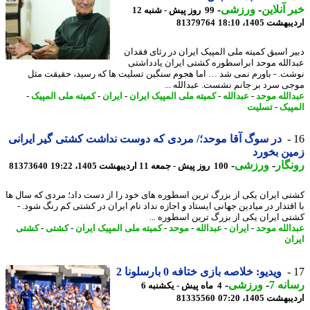
 آنلاین
-
ورزشی
-
99 روز پیش - شنبه 12
شت 1405، 18:10
81379764
ر اسبق کمیته ملی المپیک ایران در رثای فقدان
الله موحد ابراسطوره کشتی ایران یادداشتی
ت. - باورم نمی شد … اما هجوم سنگین تسلیت ها که رسید، حقیقت مثل
ی سرد بر جانم نشست. عبدالله ...
الله موحد
-
عبدالله
-
کمیته ملی المپیک ایران
-
ایران
-
کمیته ملی المپیک
-
پیک
-
تسلیت
در سوگ آقا موحد؛/ مردی که دوست نداشت کشتی گیر ایرانی
ن بخورد
گار
-
ورزشی
-
100 روز پیش - جمعه 11 اردیبهشت 1405، 19:22
81373640
ی ایران یکی از بزرگ ترین اسطوره های خود را از دست داد؛ مردی که سال ها
اقتدار در میادین جهانی ایستاد و اجازه نداد نام ایران در کشتی کم رنگ شود. -
ی ایران یکی از بزرگ ترین اسطوره ...
الله موحد
-
ایران
-
عبدالله
-
موحد
-
کمیته ملی المپیک ایران
-
کشتی
-
کشتی
ان
ویدیو: خلاصه بازی ختافه 0 بارسلونا 2
نه 7
-
ورزشی
-
4 ماه پیش - یکشنبه 6
شت 1405، 07:20
81335560