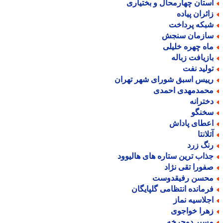
ستان چهارمحال و بختیاری
ائران پیاده
بکه پرداخت
ازمان سنجش
اه چهره خلیلی
ازیافت زباله
ولید نفت
ییس اسبق شورای شهر تهران
حمدمهدی احمدی
خترانه
خنگو
عطای پاداش
لانتا
نگ زرد
ذاب ترین ستاره های هالیوود
فورا تقی نژاد
حسن رفیقدوست
رمانده انتظامی گلپایگان
جلاسیه نماز
هرا خواجوی
سیر دوچرخه