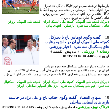
بارسلونا در هفته سی و دوم لالیگا با 2 گل ختافه را
 انتهای پیام/ + بارسلونا در هفته سی و دوم لالیگا با
گل ختافه را برد. انتهای پیام/ + - دبیر انجمن روغن
ی کشور با اشاره به توزیع پایین ...
رکل کمیته ملی المپیک
-
کمیته ملی المپیک ایران
-
کمیته ملی المپیک
-
روغن
تی
-
بسکتبال سه نفره
-
بارسلونا
-
انتهای پیام/
گفت وگوی توماس باخ با دبیرکل
ته ملی المپیک ایران در حاشیه رقابت
 بسکتبال سه نفره | اخبار ورزشی
نه 7
-
ورزشی
-
4 ماه پیش - یکشنبه 6
شت 1405، 07:10
81335533
حاشیه دیدار تیم ملی بسکتبال سه نفره مردان
ایران برابر تیم ماکائو در ششمین دوره بازی های آسیایی ساحلی 2026 سانیای
چین، توماس باخ رییس افتخاری IOC با حضور در سالن مسابقات در کنار علی نژاد
رکل کمیته ملی المپیک
-
کمیته ملی المپیک ایران
-
کمیته ملی المپیک
-
بسکتبال
نفره
-
تیم ملی بسکتبال سه نفره
-
بازی های آسیایی ساحلی
-
ایران
منهای اقتصاد | گفت وگوی جذاب باخ و علی نژاد در حاشیه
ی های آسیایی ساحلی
اک نیوز
-
ورزشی
-
4 ماه پیش - شنبه 5 اردیبهشت 1405، 11:40
81329972