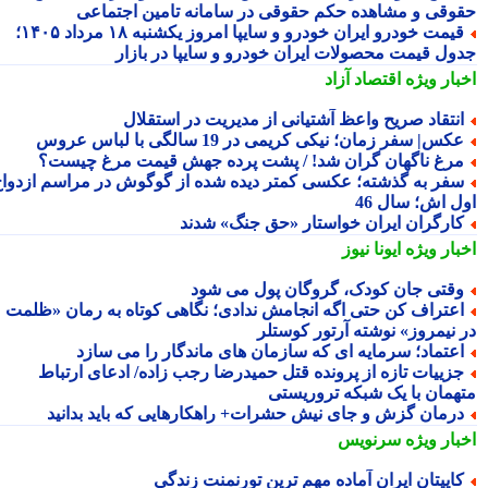
وقی و مشاهده حکم حقوقی در سامانه تامین اجتماعی
قیمت خودرو ایران خودرو و سایپا امروز یکشنبه ۱۸ مرداد ۱۴۰۵؛
ول قیمت محصولات ایران خودرو و سایپا در بازار
بار ویژه
اقتصاد آزاد
نتقاد صریح واعظ آشتیانی از مدیریت در استقلال
کس| سفر زمان؛ نیکی کریمی در 19 سالگی با لباس عروس
رغ ناگهان گران شد! / پشت پرده جهش قیمت مرغ چیست؟
فر به گذشته؛ عکسی کمتر دیده شده از گوگوش در مراسم ازدواج
ل اش؛ سال 46
ارگران ایران خواستار «حق جنگ» شدند
بار ویژه
ایونا نیوز
قتی جان کودک، گروگان پول می شود
عتراف کن حتی اگه انجامش ندادی؛ نگاهی کوتاه به رمان «ظلمت
 نیمروز» نوشته آرتور کوستلر
عتماد؛ سرمایه ای که سازمان های ماندگار را می سازد
زییات تازه از پرونده قتل حمیدرضا رجب زاده/ ادعای ارتباط
همان با یک شبکه تروریستی
رمان گزش و جای نیش حشرات+ راهکارهایی که باید بدانید
بار ویژه
سرنویس
اپیتان ایران آماده مهم ترین تورنمنت زندگی