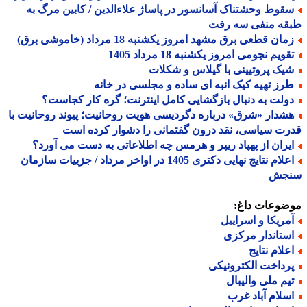
قوط وحشتناک آسانسور در پاساژ علاءالدین / کابین مرگ به
قه منفی سه رفت
ان قطعی برق مشهد امروز یکشنبه 18 مرداد (خاموشی برق)
ویم نجومی امروز یکشنبه 18 مرداد 1405
یک پروتیینی با گیلاس و شکلات
رز تهیه کیک انبه ای ساده و مجلسی در خانه
ولت به دنبال بازگشایی کامل اینترنت؛ گره کار کجاست؟
شدار «شرق» درباره دگردیسی هویت روحانیت؛ پیوند روحانیت با
ت سیاسی، نقد درون گفتمانی را دشوار کرده است
یران از پهپاد ریپر و هرمس چه اطلاعاتی به دست می آورد؟
اعلام نتایج نهایی دکتری 1405 در اواخر مرداد / جزییات سازمان
جش
ضوعات داغ:
مریکا و اسراییل
ستاندار مرکزی
علام نتایج
رداخت الکترونیکی
یم ملی والیبال
سلام آباد غرب