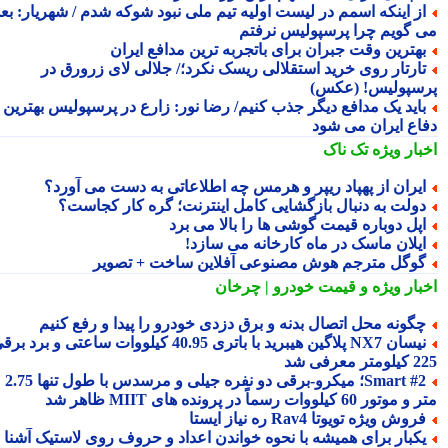
ز اینکه اسمم در لیست اولیه تیم ملی نبود شوکه شدم / شهریار: بعدا
 گویم چرا پرسپولیس نرفتم
هترین وقت جبران برای باتجربه ترین مدافع ایران
ارتار روی خرید استقلالی ریسک نکرد؛/ جلالی لای زرورق در
سپولیس! (عکس)
اید یک مدافع دیگر جذب کنیم/ رضا نور: زارع در پرسپولیس بهترین
اع ایران می شود
بار ویژه
تک ناک
یران از پهپاد ریپر و هرمس چه اطلاعاتی به دست می آورد؟
ولت به دنبال بازگشایی کامل اینترنت؛ گره کار کجاست؟
پل دوباره قیمت گوشی ها را بالا می برد
یلان ماسک در ماه کارخانه می سازد!
وگل مترجم هوش مصنوعی آفلاین ساخت + تصویر
بار ویژه
و قیمت خودرو | چرخان
گونه محل اتصال بدنه و برق دزدی خودرو را پیدا و رفع کنیم
نیسان NX7 پلاگین هیبرید با باتری 40.95 کیلووات ساعتی و برد برقی
 معرفی شد
Smart #2؛ میکرو-برقی دو نفره جیلی و مرسدس با طول تنها 2.75
ور 60 کیلووات رسماً در پرونده های MIIT ظاهر شد
روش ویژه تویوتا Rav4 ره نیاز ایستا
کبار برای همیشه با نحوه خواندن اعداد و حروف روی لاستیک آشنا