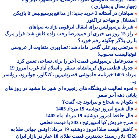
ارمحال و بختیاری )
سپاهان در آستانه 2 خرید جدید؛ از مدافع پرسپولیس تا بازیکن
قلال و مهاجم تراکتور
رط پرسپولیس برای انتقال ابرقویی نژاد به سپاهان
راز 15 روز بی خبری از حمیدرضا رجب زاده فاش شد؛ قرار مرگ
زن بلاگر چگونه رقم خورد؟
رتضی پورعلی گنجی داماد شد؛ تصاویری متفاوت از عروسی
بالیست محبوب!
دیرعامل پرسپولیس قیمت آخر را برای نساجی تعیین کرد
جدول قطعی برق کرمانشاه، سنقر و اسلام آباد غرب امروز 19
مرداد 1405 +برنامه خاموشی قصرشیرین، کنگاور، جوانرود، روانسر
حوه فعالیت فروشگاه های زنجیره ای شهر ما مشهد در روز های
انی دهه آخر صفر
کونام به شجاع و بیرانوند چه گفت؟
ل شمع امروز دوشنبه 19 مرداد 1405
ل حافظ امروز دوشنبه 19 مرداد ماه 1405
ح فروش کیا اسپورتیج 2025 با قیمت قطعی
کاهش قیمت طلا امروز دوشنبه 19 مرداد؛ اونس جهانی طلا به
 طلای 18 عیار در بازار ایران