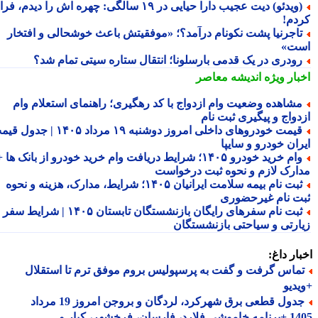
(ویدئو) دیت عجیب دارا حیایی در ۱۹ سالگی: چهره اش را دیدم، فرار
دم!
اجرنیا پشت نکونام درآمد؟؛ «موفقیتش باعث خوشحالی و افتخار
ت»
ودری در یک قدمی بارسلونا؛ انتقال ستاره سیتی تمام شد؟
بار ویژه
اندیشه معاصر
شاهده وضعیت وام ازدواج با کد رهگیری؛ راهنمای استعلام وام
دواج و پیگیری ثبت نام
قیمت خودروهای داخلی امروز دوشنبه ۱۹ مرداد ۱۴۰۵ | جدول قیمت
ران خودرو و سایپا
وام خرید خودرو ۱۴۰۵؛ شرایط دریافت وام خرید خودرو از بانک ها +
ارک لازم و نحوه ثبت درخواست
ثبت نام بیمه سلامت ایرانیان ۱۴۰۵؛ شرایط، مدارک، هزینه و نحوه
ت نام غیرحضوری
ثبت نام سفرهای رایگان بازنشستگان تابستان ۱۴۰۵ | شرایط سفر
ارتی و سیاحتی بازنشستگان
ار داغ:
ماس گرفت و گفت به پرسپولیس بروم موفق ترم تا استقلال
دیو
جدول قطعی برق شهرکرد، لردگان و بروجن امروز 19 مرداد
1405 +برنامه خاموشی فلارد، فارسان، فرخشهر، کیار و...