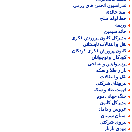
دراسیون انجمن های رزمی
مید خالدی
ط لوله صلح
ریمه
انه سیمین
دیرکل کانون پرورش فکری
قل و انتقالات تابستانی
انون پرورش فکری کودکان
ودکان و نوجوانان
رسپولیس و نساجی
ازار طلا و سکه
قل و انتقالات
یروهای شرکتی
یمت طلا و سکه
نگ جهانی دوم
دیرکل کانون
روس و داماد
ستان سمنان
یروی شرکتی
هدی تارتار