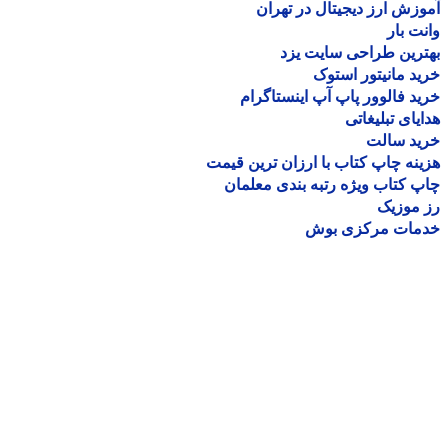
زش ارز دیجیتال در تهران
ت بار
رین طراحی سایت یزد
د مانیتور استوک
د فالوور پاپ آپ اینستاگرام
یای تبلیغاتی
ید سالت
نه چاپ کتاب با ارزان ترین قیمت
 کتاب ویژه رتبه بندی معلمان
موزیک
مات مرکزی بوش