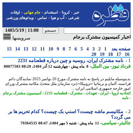
-
-
-
-
خبر
کرونا
استخدام
جام جهانی
اوقات
-
-
-
شرعی
آب و هوا
تماس
ویدئوهای ورزشی
11:08 | 1405/5/19
ار کمیسیون مشترک برجام
سرویسها
حه بعد
1
2
3
4
5
6
7
8
9
10
11
12
13
14
15
20
19
18
17
نامه مشترک ایران، روسیه و چین درباره قطعنامه 2231
اد نیوز
-
بین الملل
-
8 ماه پیش - چهارشنبه 12 آذر 1404، 08:20
80077503
بدینوسیله مایلیم در پاسخ به نامه مشترک مورخ 20 نوامبر 2025 نمایندگان دائم
نسه، آلمان و بریتانیا «تروییکا» (نزد سازمان ملل متحد)، مکاتبه مشترک وزرای
ر خارجه جمهوری اسلامی ایران، ...
دیه اروپا
-
ایران
-
تعهدات
-
مشترک
-
قطعنامه 2231
-
کمیسیون مشترک برجام
مه
مکانیسم ماشه چیست؟ اسنپ بک چیست؟ کدام تحریم ها بر
 گردد؟
بتر
-
سیاسی
-
11 ماه پیش - شنبه 5 مهر 1404، 08:47
79364535