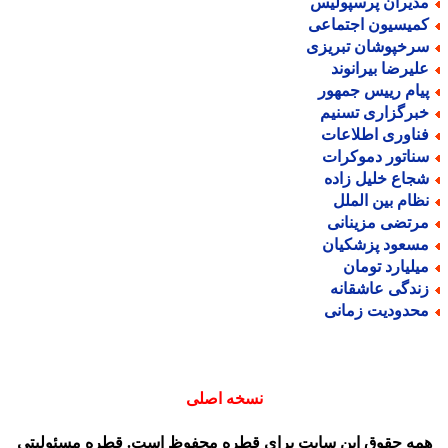
دیران پرسپولیس
میسیون اجتماعی
رخپوشان تبریزی
لیرضا بیرانوند
یام رییس جمهور
برگزاری تسنیم
ناوری اطلاعات
ناتور دموکرات
جاع خلیل زاده
ظام بین الملل
رتضی مزینانی
سعود پزشکیان
یلیارد تومان
ندگی عاشقانه
حدودیت زمانی
نسخه اصلی
مه حقوق این سایت برای قطره محفوظ است. قطره مسئولیتی