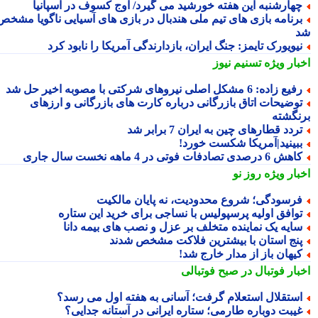
هارشنبه این هفته خورشید می گیرد/ اوج کسوف در اسپانیا
رنامه بازی های تیم ملی هندبال در بازی های آسیایی ناگویا مشخص
یویورک تایمز: جنگ ایران، بازدارندگی آمریکا را نابود کرد
بار ویژه
تسنیم نیوز
یع زاده: 6 مشکل اصلی نیروهای شرکتی با مصوبه اخیر حل شد
وضیحات اتاق بازرگانی درباره کارت های بازرگانی و ارزهای
نگشته
ردد قطارهای چین به ایران 7 برابر شد
بینید|آمریکا شکست خورد!
ش 6 درصدی تصادفات فوتی در 4 ماهه نخست سال جاری
بار ویژه
روز نو
رسودگی؛ شروع محدودیت، نه پایان مالکیت
وافق اولیه پرسپولیس با نساجی برای خرید این ستاره
ایه یک نماینده متخلف بر عزل و نصب های بیمه دانا
نج استان با بیشترین فلاکت مشخص شدند
یهان باز از مدار خارج شد!
بار فوتبال در صبح فوتبالی
ستقلال استعلام گرفت؛ آسانی به هفته اول می رسد؟
یبت دوباره طارمی؛ ستاره ایرانی در آستانه جدایی؟