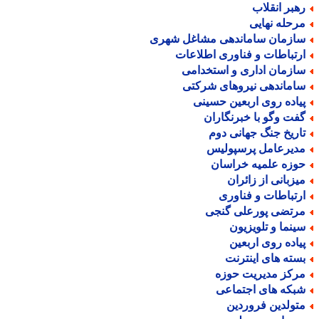
هبر انقلاب
رحله نهایی
ازمان ساماندهی مشاغل شهری
رتباطات و فناوری اطلاعات
ازمان اداری و استخدامی
اماندهی نیروهای شرکتی
یاده روی اربعین حسینی
فت وگو با خبرنگاران
اریخ جنگ جهانی دوم
دیرعامل پرسپولیس
وزه علمیه خراسان
یزبانی از زائران
رتباطات و فناوری
رتضی پورعلی گنجی
ینما و تلویزیون
یاده روی اربعین
سته های اینترنت
رکز مدیریت حوزه
بکه های اجتماعی
تولدین فروردین