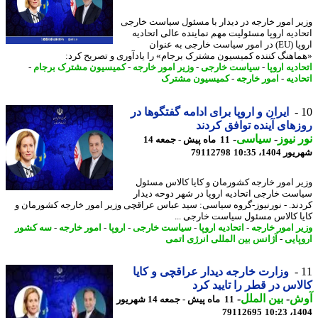
ر امور خارجه در دیدار با مسئول سیاست خارجی
ادیه اروپا مسئولیت مهم نماینده عالی اتحادیه
اروپا (EU) در امور سیاست خارجی به عنوان
اهنگ کننده کمیسیون مشترک برجام» را یادآوری و تصریح کرد:
دیه اروپا
-
سیاست خارجی
-
وزیر امور خارجه
-
کمیسیون مشترک برجام
-
دیه
-
امور خارجه
-
کمیسیون مشترک
ایران و اروپا برای ادامه گفتگوها در
های آینده توافق کردند
 نیوز
-
سیاسی
-
11 ماه پیش - جمعه 14
1404، 10:35
79112798
ر امور خارجه کشورمان و کایا کالاس مسئول
ست خارجی اتحادیه اروپا در شهر دوحه دیدار
ند. - نورنیوز-گروه سیاسی: سید عباس عراقچی وزیر امور خارجه کشورمان و
ا کالاس مسئول سیاست خارجی ...
ر امور خارجه
-
اتحادیه اروپا
-
سیاست خارجی
-
اروپا
-
امور خارجه
-
سه کشور
پایی
-
آژانس بین المللی انرژی اتمی
وزارت خارجه دیدار عراقچی و کایا
اس در قطر را تایید کرد
ش
-
بین الملل
-
11 ماه پیش - جمعه 14 شهریور
79112695
1404