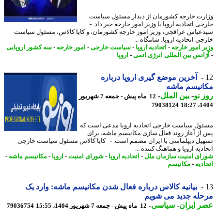
رت خارجه کشورمان از دیدار مسئول سیاست
ی اتحادیه اروپا با وزیر امور خارجه خبر داد. -
عباس عراقچی، وزیر امور خارجه کشورمان، و کایا کالاس، مسئول سیاست
ی اتحادیه اروپا، شامگاه ...
ر امور خارجه
-
اتحادیه اروپا
-
سیاست خارجی
-
امور خارجه
-
سه کشور اروپایی
انس بین المللی انرژی اتمی
-
اروپا
آخرین موضع گیری اروپا درباره
انیسم ماشه
 نو
-
بین الملل
-
12 ماه پیش - جمعه 7 شهریور
79038124
1404
ول سیاست خارجی اتحادیه اروپا مدعی است که
از آغاز روند فعال سازی مکانیسم ماشه، برای
یل دیپلماسی با ایران مصمم است. - کایا کالاس مسئول سیاست خارجی
دیه اروپا و هماهنگ کننده ...
ای امنیت سازمان ملل
-
اتحادیه اروپا
-
شورای امنیت
-
اروپا
-
مکانیسم ماشه
-
دیه
-
مکانیسم
بیانیه کالاس درباره فعال شدن مکانیسم ماشه: وارد یک
له جدید می شویم
 ایران
-
سیاسی
-
12 ماه پیش - جمعه 7 شهریور 1404، 15:55
79036754