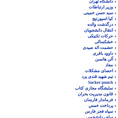
انشگاه تهران
زیر ارتباطات
ید حسن خمینی
یا اسپورتیج
رگذشت والده
نتقال دانشجویان
رکات تکنیکی
شکسالی
شمت اله صیدی
اوود باقری
لن هانسن
عاد
حصای مشکلات
یم شهید قندی یزد
Sucker punc
مایشگاه مجازی کتاب
انون مدیریت بحران
رماندار فارسان
رداخت خمس
پاه فجر فارس
لف دانشجویی