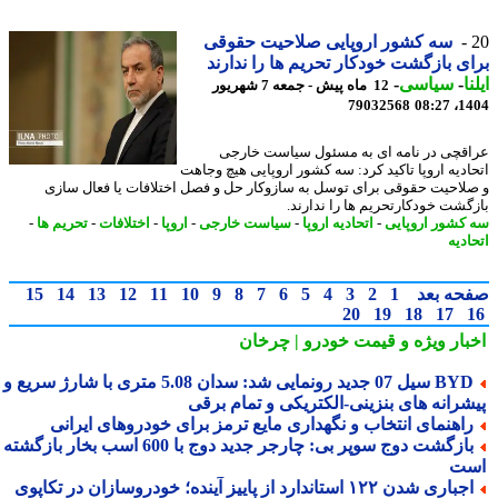
سه کشور اروپایی صلاحیت حقوقی
ی بازگشت خودکار تحریم ها را ندارند
ا
-
سیاسی
-
12 ماه پیش - جمعه 7 شهریور
79032568
1404
قچی در نامه ای به مسئول سیاست خارجی
ادیه اروپا تاکید کرد: سه کشور اروپایی هیچ وجاهت
لاحیت حقوقی برای توسل به سازوکار حل و فصل اختلافات یا فعال سازی
گشت خودکارتحریم ها را ندارند.
کشور اروپایی
-
اتحادیه اروپا
-
سیاست خارجی
-
اروپا
-
اختلافات
-
تحریم ها
-
دیه
حه بعد
1
2
3
4
5
6
7
8
9
10
11
12
13
14
15
20
19
18
17
بار ویژه
و قیمت خودرو | چرخان
BYD سیل 07 جدید رونمایی شد: سدان 5.08 متری با شارژ سریع و
شرانه های بنزینی-الکتریکی و تمام برقی
اهنمای انتخاب و نگهداری مایع ترمز برای خودروهای ایرانی
بازگشت دوج سوپر بی: چارجر جدید دوج با 600 اسب بخار بازگشته
ت
اجباری شدن ۱۲۲ استاندارد از پاییز آینده؛ خودروسازان در تکاپوی