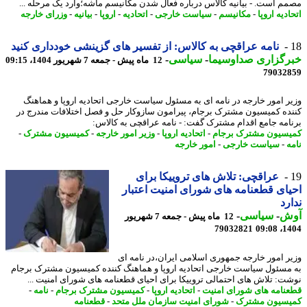
م است. - بیانیه کالاس درباره فعال شدن مکانیسم ماشه؛وارد یک مرحله ...
دیه اروپا
-
مکانیسم
-
سیاست خارجی
-
اتحادیه
-
اروپا
-
بیانیه
-
وزرای خارجه
نامه عراقچی به کالاس: از تفسیر های گزینشی خودداری کنید
رگزاری صداوسیما
-
سیاسی
-
12 ماه پیش - جمعه 7 شهریور 1404، 09:15
79032
ر امور خارجه در نامه ای به مسئول سیاست خارجی اتحادیه اروپا و هماهنگ
ده کمیسیون مشترک برجام، پیرامون سازوکار حل و فصل اختلافات مندرج در
امه جامع اقدام مشترک گفت: - نامه عراقچی به کالاس:
سیون مشترک برجام
-
اتحادیه اروپا
-
وزیر امور خارجه
-
کمیسیون مشترک
-
ه
-
سیاست خارجی
-
امور خارجه
عراقچی: تلاش های تروییکا برای
ای قطعنامه های شورای امنیت اعتبار
رد
ش
-
سیاسی
-
12 ماه پیش - جمعه 7 شهریور
79032821
1404
ر امور خارجه جمهوری اسلامی ایران،در نامه ای
مسئول سیاست خارجی اتحادیه اروپا و هماهنگ کننده کمیسیون مشترک برجام
ت: تلاش های احتمالی تروییکا برای احیای قطعنامه های شورای امنیت ...
نامه های شورای امنیت
-
اتحادیه اروپا
-
کمیسیون مشترک برجام
-
نامه
-
سیون مشترک
-
شورای امنیت سازمان ملل متحد
-
قطعنامه