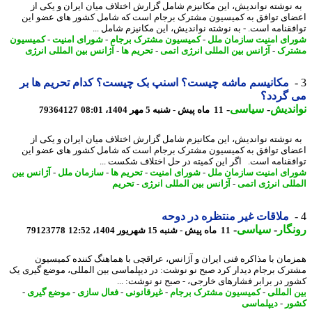
نوشته نواندیش، این مکانیزم شامل گزارش اختلاف میان ایران و یکی از
ای توافق به کمیسیون مشترک برجام است که شامل کشور های عضو این
فقنامه است. - به نوشته نواندیش، این مکانیزم شامل ...
ای امنیت سازمان ملل
-
کمیسیون مشترک برجام
-
شورای امنیت
-
کمیسیون
ترک
-
آژانس بین المللی انرژی اتمی
-
تحریم ها
-
آژانس بین المللی انرژی
مکانیسم ماشه چیست؟ اسنپ بک چیست؟ کدام تحریم ها بر
 گردد؟
ندیش
-
سیاسی
-
11 ماه پیش - شنبه 5 مهر 1404، 08:01
79364127
نوشته نواندیش، این مکانیزم شامل گزارش اختلاف میان ایران و یکی از
ای توافق به کمیسیون مشترک برجام است که شامل کشور های عضو این
فقنامه است. اگر این کمیته در حل اختلاف شکست ...
ای امنیت سازمان ملل
-
شورای امنیت
-
تحریم ها
-
سازمان ملل
-
آژانس بین
للی انرژی اتمی
-
آژانس بین المللی انرژی
-
تحریم
ملاقات غیر منتظره در دوحه
گار
-
سیاسی
-
11 ماه پیش - شنبه 15 شهریور 1404، 12:52
79123778
مان با مذاکره فنی ایران و آژانس، عراقچی با هماهنگ کننده کمیسیون
رک برجام دیدار کرد صبح نو نوشت: در دیپلماسی بین المللی، موضع گیری یک
ر در برابر فشارهای خارجی، - صبح نو نوشت: ...
 المللی
-
کمیسیون مشترک برجام
-
غیرقانونی
-
فعال سازی
-
موضع گیری
-
ر
-
دیپلماسی