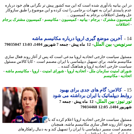
این بیانیه یادآوری شده است که این سه کشور پیش تر نگرانی های خود درباره
 پایبندی ایران به تعهدات برجامی را ثبت کرده و این موضوع را طبق سازوکار
وفصل اختلافات برجام به کمیسیون ...
سیون مشترک
-
برجام
-
بیانیه
-
کمیسیون
-
مکانیسم
-
کمیسیون مشترک برجام
تلافات
آخرین موضع گیری اروپا درباره مکانیسم ماشه
نویس
-
بین الملل
-
12 ماه پیش - جمعه 7 شهریور 1404، 13:03
79035047
ول سیاست خارجی اتحادیه اروپا مدعی است که پس از آغاز روند فعال سازی
نیسم ماشه، برای تسهیل دیپلماسی با ایران مصمم است. - کایا کالاس مسئول
ست خارجی اتحادیه اروپا و هماهنگ کننده ...
ای امنیت سازمان ملل
-
اتحادیه اروپا
-
شورای امنیت
-
اروپا
-
مکانیسم ماشه
-
دیه
-
مکانیسم
کالاس: گام های جدی برای بهبود
بط دیپلماتیک با ایران برداشته می شود
 نیوز
-
بین الملل
-
12 ماه پیش - جمعه 7
1404، 12:05
79034468
ول سیاست خارجی اتحادیه اروپا اعلام کرده که با
د آغاز روند فعال سازی مکانیسم ماشه، همچنان
م است مسیر دیپلماسی با ایران را تسهیل کند و به دنبال راهکارهای
لماتیک برای حل اختلافات است.