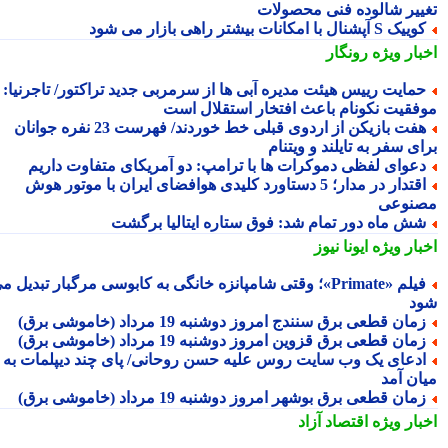
ییر شالوده فنی محصولات
یک S آپشنال با امکانات بیشتر راهی بازار می شود
بار ویژه
رونگار
مایت رییس هیئت مدیره آبی ها از سرمربی جدید تراکتور/ تاجرنیا:
فقیت نکونام باعث افتخار استقلال است
هفت بازیکن از اردوی قبلی خط خوردند/ فهرست 23 نفره جوانان
ی سفر به تایلند و ویتنام
عوای لفظی دموکرات ها با ترامپ: دو آمریکای متفاوت داریم
اقتدار در مدار؛ 5 دستاورد کلیدی هوافضای ایران با موتور هوش
نوعی
ش ماه دور تمام شد: فوق ستاره ایتالیا برگشت
بار ویژه
ایونا نیوز
فیلم «Primate»؛ وقتی شامپانزه خانگی به کابوسی مرگبار تبدیل می
د
مان قطعی برق سنندج امروز دوشنبه 19 مرداد (خاموشی برق)
مان قطعی برق قزوین امروز دوشنبه 19 مرداد (خاموشی برق)
دعای یک وب سایت روس علیه حسن روحانی/ پای چند دیپلمات به
ان آمد
مان قطعی برق بوشهر امروز دوشنبه 19 مرداد (خاموشی برق)
بار ویژه
اقتصاد آزاد