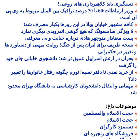
ستگیری باند کلاهبرداری های روغنی!
وزیر ارتباطات:60 تا 70 درصد ترافیک بین الملل مربوط به وی پی
 است
افه مشهور خیابان ویلا در این روزها یکبار مصرف شد!
درویدی دیگری ندارد
ست معنادار منوچهر هادی درباره خیانت و بی معرفتی
سخه ظریف برای ایران پس از جنگ؛ روایت میهنی از دستاورد ها
غییر در حکمرانی
حران در ارتش اسراییل عمیق تر شد؛ دانشجوی خلبانی جان خود
 گرفت
ز خرید نقدی تا دفتر نسیه؛ تورم چگونه رفتار خانوارها را تغییر
؟
همانی و انتقال دانشجویان کارشناسی به دانشگاه تهران محدود
ضوعات داغ:
جت الاسلام والمسلمین
جت الاسلام
ستمزد کارگران
روشگاه های زنجیره ای