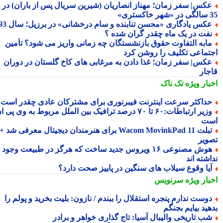
کس| سفر زمان؛ مهناز انصاریان (شیرین سریال پس از باران) در
تری»
کس یادگاری «محسن تنابنده و سام درخشانی» در برزیل؛ سال 93
فت در یک ماه چقدر گران شده ؟
ابه التفاوت حقوق بازنشستگان چه زمانی واریز می شود؟ تأمین
تماعی تکلیف را روشن کرد
کس| سفر زمان؛ غذا دادن به مرغابی های کاخ گلستان در دوران
جار
بار ویژه
تک ناک
داکثر سرعت اینترنت فیبرنوری برای مشترکان عادی چقدر است؟
وزیر ارتباطات:۶۰ تا ۷۰ درصد ترافیک بین الملل مربوط به وی پی ان
ت
تبلت Wacom MovinkPad 11 برای هنرمندان دیجیتال معرفی شد +
ویر
هوش مصنوعی ۱۶ ویروس جدید ساخت که هرگز در طبیعت وجود
شته اند
یا وقوع سیلاب های سنگین در پاییز صحت دارد؟
بار ویژه
سرنویس
وست ندارم پنجره استقلال را ببندم / نازون: بلیت بخرید و پولم را
ید بیایم بجنگم
ب تاریخی والیبال آسیا: تاج گذاری خواهر و برادر