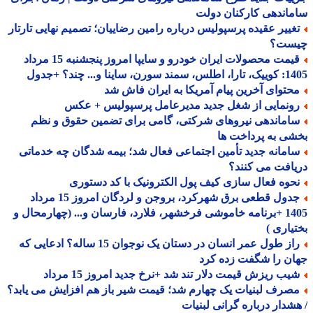
اندهی کارکنان دولت
غییر عقیده پرسپولیس درباره رامین رضاییان؛ تصمیم نهایی تارتار
ست؟
قیمت محصولات ایران خودرو و سایپا امروز پنجشنبه 15 مرداد
 سورن، ساینا و... چند؟ +جدول
حتوای آخرین پیام آمریکا به ایران فاش شد
ونمایی از شغل جدید مدیرعامل پرسپولیس + عکس
اماندهی نیروهای شرکتی، گامی برای تضمین حقوق و نظم
ی به پرداخت ها
امانه جدید تأمین اجتماعی فعال شد؛ بیمه شدگان چه خدماتی
افت می کنند؟
حوه فعال سازی کیف پول الکترونیک با کد دستوری
جدول قطعی برق شهرکرد، بروجن و لردگان امروز 15 مرداد
1405 +برنامه خاموشی فرخشهر، فلارد، فارسان و... (چهارمحال و
یاری )
راز طول عمر انسان در دستان یک نوجوان 15 ساله؟ ادعایی که
ن را شگفت زده کرد
یب ریزش قیمت دلار تند شد +نرخ جدید امروز 15 مرداد
صرف لبنیات یک چهارم شد؛ قیمت شیر باز هم افزایش می یابد؟
شدار درباره گرانی لبنیات