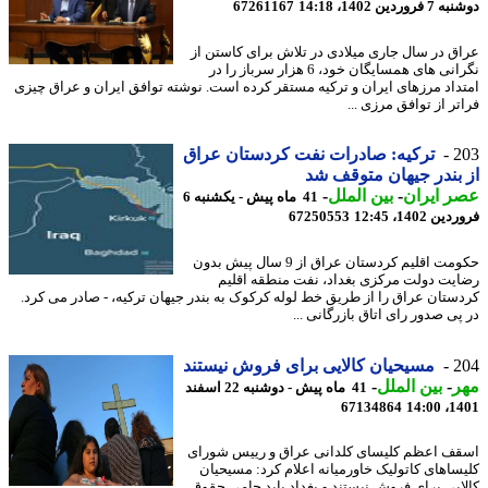
وردین 1402، 14:18
67261167
ق در سال جاری میلادی در تلاش برای کاستن از
نگرانی های همسایگان خود، 6 هزار سرباز را در
داد مرزهای ایران و ترکیه مستقر کرده است. نوشته توافق ایران و عراق چیزی
ر از توافق مرزی ...
2
ترکیه: صادرات نفت کردستان عراق
بندر جیهان متوقف شد
 ایران
-
بین الملل
-
41 ماه پیش - یکشنبه 6
 1402، 12:45
67250553
حکومت اقلیم کردستان عراق از 9 سال پیش بدون
یت دولت مرکزی بغداد، نفت منطقه اقلیم
ستان عراق را از طریق خط لوله کرکوک به بندر جیهان ترکیه، - صادر می کرد.
پی صدور رای اتاق بازرگانی ...
2
مسیحیان کالایی برای فروش نیستند
ر
-
بین الملل
-
41 ماه پیش - دوشنبه 22 اسفند
67134864
1401
ف اعظم کلیسای کلدانی عراق و رییس شورای
ساهای کاتولیک خاورمیانه اعلام کرد: مسیحیان
ایی برای فروش نیستند و بغداد باید حامی حقوق