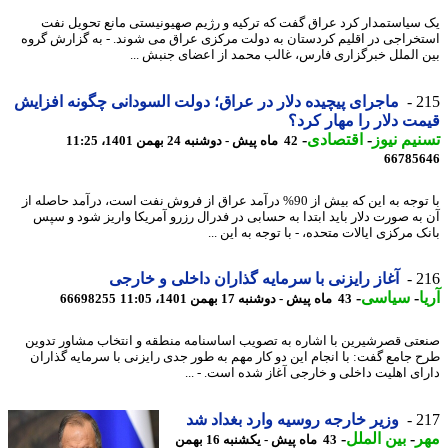
سیاستمدار کرد عراق گفت که ترکیه و رژیم صهیونیستی مانع تحویل نفت
خراجی در اقلیم کردستان به دولت مرکزی عراق می شوند. - به گزارش گروه
 الملل خبرگزاری فارس، غالب محمد از اعضای جنبش ...
2
ماجرای پیچیده دلار در عراق؛ دولت السودانی چگونه افزایش
ت دلار را مهار کرد؟
یم نیوز
-
اقتصادی
-
42 ماه پیش - دوشنبه 24 بهمن 1401، 11:25
66785
با توجه به این که بیش از 90% درآمد عراق از فروش نفت است، درآمد حاصله از
به صورت دلار باید ابتدا به حسابی در فدرال رزرو آمریکا واریز شود و سپس
 مرکزی ایالات متحده، - با توجه به این ...
2
آغاز رایزنی با سرمایه گذاران داخلی و خارجی
-
سیاسی
-
43 ماه پیش - دوشنبه 17 بهمن 1401، 11:05
66698255
تی قصرشیرین با اشاره به تصویب اساسنامه منطقه و انتخاب مشاور تدوین
 جامع گفت: با انجام این دو کار مهم به طور جدی رایزنی با سرمایه گذاران
ای اهلیت داخلی و خارجی آغاز شده است. - ...
2
وزیر خارجه روسیه وارد بغداد شد
ر
-
بین الملل
-
43 ماه پیش - یکشنبه 16 بهمن