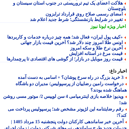
لاکت اعضای یک تیم تروریستی در جنوب استان سیستان و
وچستان
مضای رسمی صلاح روی قرارداد ترابزون
غییر در شرایط بازنشستگی؛ شرط جدید اعلام شد
بار ویژه
ایونا نیوز
کیف پول ایران» فعال شد؛ همه چیز درباره خدمات و کاربردها
ونس طلا امروز چند دلار شد؟ آخرین قیمت بازار جهانی
خرین نرخ طلا و سکه امروز
یمت مرغ در آستانه افزایش
یمت روز موبایل در بازار؛ از گوشی های اقتصادی تا پرچمدارها
ار داغ:
 اسامی به دست آمده
رخواست رامین رضاییان از پرسپولیس/ مدیران دو باشگاه
هنگ شده بودند؟
ویدیو| خلاصه بازی اینترمیامی 4 سن لوییس 2/ موتور مسی روشن
!
قم رضایتنامه این لژیونر مشخص شد؛ پرسپولیس پرداخت می
؟!
آخرین خبر ساماندهی کارکنان دولت پنجشنبه 15 مرداد 1405 |
یات جدید طرح ساماندهی نیروهای شرکتی دولت | زمان اجرای