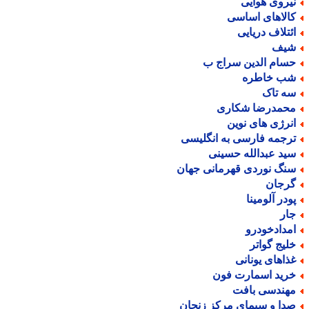
یروی هوایی
الاهای اساسی
ئتلاف دریایی
یف
سام الدین سراج ب
ب خاطره
ه تاک
حمدرضا شکاری
نرژی های نوین
رجمه فارسی به انگلیسی
ید عبدالله حسینی
نگ نوردی قهرمانی جهان
رجان
ودر آلومینا
ار
مدادخودرو
لیج گواتر
ذاهای یونانی
رید اسمارت فون
هندسی بافت
دا و سیمای مرکز زنجان