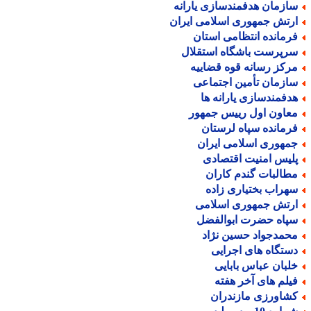
ازمان هدفمندسازی یارانه
رتش جمهوری اسلامی ایران
رمانده انتظامی استان
رپرست باشگاه استقلال
رکز رسانه قوه قضاییه
ازمان تأمین اجتماعی
دفمندسازی یارانه ها
عاون اول رییس جمهور
رمانده سپاه لرستان
مهوری اسلامی ایران
لیس امنیت اقتصادی
طالبات گندم کاران
هراب بختیاری زاده
رتش جمهوری اسلامی
پاه حضرت ابوالفضل
حمدجواد حسین نژاد
ستگاه های اجرایی
لبان عباس بابایی
یلم های آخر هفته
شاورزی مازندران