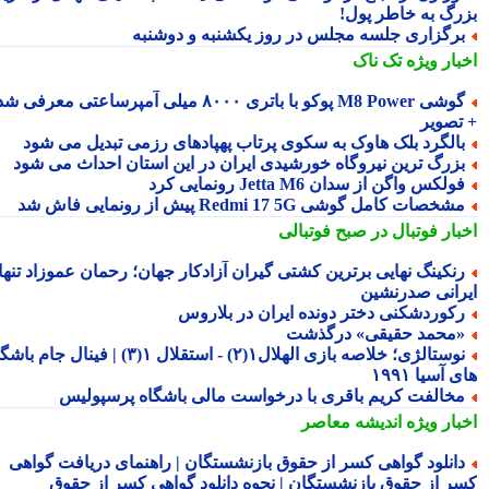
رگ به خاطر پول!
رگزاری جلسه مجلس در روز یکشنبه و دوشنبه
بار ویژه
تک ناک
گوشی M8 Power پوکو با باتری ۸۰۰۰ میلی آمپرساعتی معرفی شد
تصویر
الگرد بلک هاوک به سکوی پرتاب پهپادهای رزمی تبدیل می شود
زرگ ترین نیروگاه خورشیدی ایران در این استان احداث می شود
ولکس واگن از سدان Jetta M6 رونمایی کرد
شخصات کامل گوشی Redmi 17 5G پیش از رونمایی فاش شد
بار فوتبال در صبح فوتبالی
نکینگ نهایی برترین کشتی گیران آزادکار جهان؛ رحمان عموزاد تنها
رانی صدرنشین
کوردشکنی دختر دونده ایران در بلاروس
محمد حقیقی» درگذشت
نوستالژی؛ خلاصه بازی الهلال۱(۲) - استقلال ۱(۳) | فینال جام باشگاه
 آسیا ۱۹۹۱
خالفت کریم باقری با درخواست مالی باشگاه پرسپولیس
بار ویژه
اندیشه معاصر
انلود گواهی کسر از حقوق بازنشستگان | راهنمای دریافت گواهی
ر از حقوق بازنشستگان | نحوه دانلود گواهی کسر از حقوق