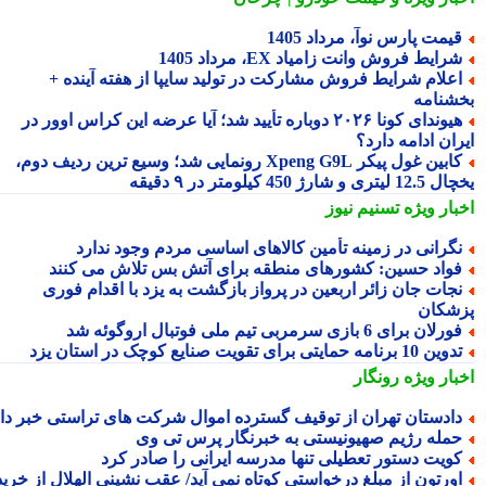
یمت پارس نوآ، مرداد 1405
رایط فروش وانت زامیاد EX، مرداد 1405
علام شرایط فروش مشارکت در تولید سایپا از هفته آینده +
شنامه
هیوندای کونا ۲۰۲۶ دوباره تأیید شد؛ آیا عرضه این کراس اوور در
ان ادامه دارد؟
کابین غول پیکر Xpeng G9L رونمایی شد؛ وسیع ترین ردیف دوم،
ری و شارژ 450 کیلومتر در ۹ دقیقه
بار ویژه
تسنیم نیوز
گرانی در زمینه تأمین کالاهای اساسی مردم وجود ندارد
واد حسین: کشورهای منطقه برای آتش بس تلاش می کنند
جات جان زائر اربعین در پرواز بازگشت به یزد با اقدام فوری
شکان
رلان برای 6 بازی سرمربی تیم ملی فوتبال اروگوئه شد
ین 10 برنامه حمایتی برای تقویت صنایع کوچک در استان یزد
بار ویژه
رونگار
ادستان تهران از توقیف گسترده اموال شرکت های تراستی خبر داد
مله رژیم صهیونیستی به خبرنگار پرس تی وی
ویت دستور تعطیلی تنها مدرسه ایرانی را صادر کرد
ورتون از مبلغ درخواستی کوتاه نمی آید/ عقب نشینی الهلال از خرید