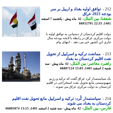
2
توافق اولیه بغداد و اربیل بر سر
2023 عراق
نا
-
بین الملل
-
42 ماه پیش - یکشنبه 7 اسفند
66952791
1401
ت اقلیم کردستان از دستیابی به توافق اولیه با
ت مرکزی عراق در رابطه با لایحه بودجه سال
ی این کشور خبر می دهد. - انتهای پیام
2
ممانعت ترکیه و اسراییل از تحویل
 اقلیم کردستان به بغداد
برد معاصر
-
بین الملل
-
42 ماه پیش - سه
140، 15:03
66887124
سیاستمدار کرد عراق گفت که ترکیه و رژیم
ونیستی مانع تحویل نفت استخراجی در اقلیم
ستان به دولت مرکزی عراق می شوند. -
2
سیاستمدار کُرد: ترکیه و اسراییل مانع تحویل نفت اقلیم
ستان به بغداد می شوند
رس
-
بین الملل
-
42 ماه پیش - سه شنبه 2 اسفند 1401، 13:15
66885074