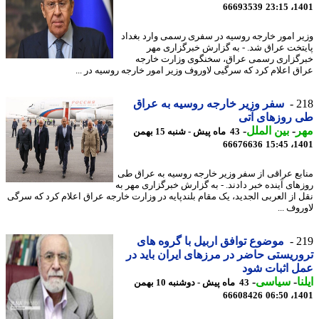
66693539
1401
ر امور خارجه روسیه در سفری رسمی وارد بغداد
تخت عراق شد. - به گزارش خبرگزاری مهر
گزاری رسمی عراق، سخنگوی وزارت خارجه
ق اعلام کرد که سرگیی لاوروف وزیر امور خارجه روسیه در ...
2
سفر وزیر خارجه روسیه به عراق
 روزهای آتی
ر
-
بین الملل
-
43 ماه پیش - شنبه 15 بهمن
66676636
1401
بع عراقی از سفر وزیر خارجه روسیه به عراق طی
های آینده خبر دادند. - به گزارش خبرگزاری مهر به
 از العربی الجدید، یک مقام بلندپایه در وزارت خارجه عراق اعلام کرد که سرگی
وف ...
2
موضوع توافق اربیل با گروه های
ریستی حاضر در مرزهای ایران باید در
 اثبات شود
ا
-
سیاسی
-
43 ماه پیش - دوشنبه 10 بهمن
66608426
1401