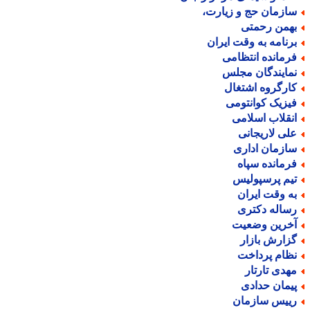
ازمان حج و زیارت،
همن رحمتی
رنامه به وقت ایران
رمانده انتظامی
مایندگان مجلس
ارگروه اشتغال
یزیک کوانتومی
نقلاب اسلامی
لی لاریجانی
ازمان اداری
رمانده سپاه
یم پرسپولیس
ه وقت ایران
ساله دکتری
خرین وضعیت
زارش بازار
ظام پرداخت
هدی تارتار
یمان حدادی
ییس سازمان