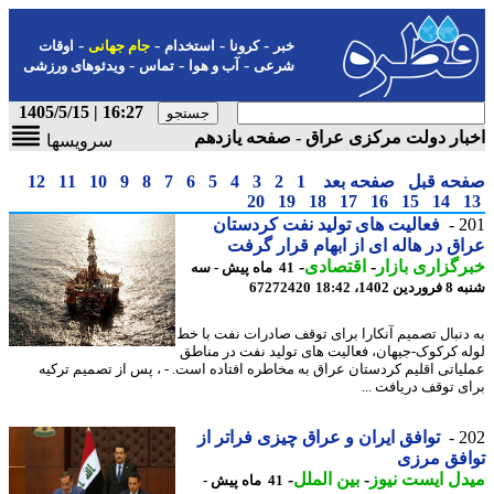
-
-
-
-
خبر
کرونا
استخدام
جام جهانی
اوقات
-
-
-
شرعی
آب و هوا
تماس
ویدئوهای ورزشی
16:27 | 1405/5/15
ار دولت مرکزی عراق - صفحه یازدهم
سرویسها
حه قبل
صفحه بعد
1
2
3
4
5
6
7
8
9
10
11
12
20
19
18
17
16
15
14
2
فعالیت های تولید نفت کردستان
ق در هاله ای از ابهام قرار گرفت
گزاری بازار
-
اقتصادی
-
41 ماه پیش - سه
1402، 18:42
67272420
دنبال تصمیم آنکارا برای توقف صادرات نفت با خط
ه کرکوک-جیهان، فعالیت های تولید نفت در مناطق
یاتی اقلیم کردستان عراق به مخاطره افتاده است. - ، پس از تصمیم ترکیه
ی توقف دریافت ...
2
توافق ایران و عراق چیزی فراتر از
افق مرزی
ل ایست نیوز
-
بین الملل
-
41 ماه پیش -