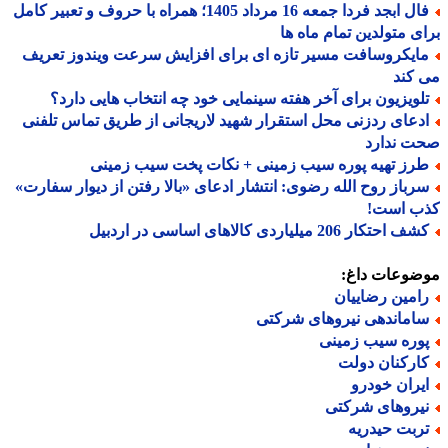
فال ابجد فردا جمعه 16 مرداد 1405؛ همراه با حروف و تعبیر کامل
ی متولدین تمام ماه ها
ایکروسافت مسیر تازه ای برای افزایش سرعت ویندوز تعریف
کند
لویزیون برای آخر هفته سینمایی خود چه انتخاب هایی دارد؟
دعای ردزنی محل استقرار شهید لاریجانی از طریق تماس تلفنی
ت ندارد
رز تهیه پوره سیب زمینی + نکات پخت سیب زمینی
رباز روح الله رضوی: انتشار ادعای «بالا رفتن از دیوار سفارت»
ب است!
 احتکار 206 میلیاردی کالاهای اساسی در اردبیل
ضوعات داغ:
امین رضاییان
اماندهی نیروهای شرکتی
وره سیب زمینی
ارکنان دولت
یران خودرو
یروهای شرکتی
ربت حیدریه