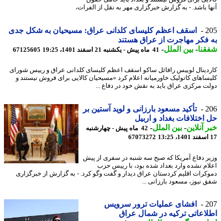
ا باشد. - به گزارش خبرگزاری مهر به نقل از الفرات،
2
اسقف اعظم کلیسای کلدانی عراق: مسیحیان به شکل جدی
فکر مهاجرت از عراق هستند
نا
-
بین الملل
-
41 ماه پیش - یکشنبه 21 اسفند 1401، 19:25
67125605
دینال لوییس رافائل ساکو اسقف اعظم کلیسای کلدانی عراق و رییس شورای
ساهای کاتولیک خاورمیانه اعلام کرد «مسیحیان کالایی برای فروش نیستند و
ت مرکزی عراق باید به نقش خود در دفاع ...
2
تأکید مسعود بارزانی و لوید آستین بر
اختلافات بغداد و اربیل
 آنلاین
-
بین الملل
-
42 ماه پیش - چهارشنبه
67073272
ر دفاع آمریکا که صبح سه شنبه در سفری از پیش
ام نشده وارد بغداد شده بود، با رییس حزب
کرات اقلیم کردستان عراق دیدار و گفت وگو کرد. - به گزارش از خبرگزاری
 نیوز، مسعود بارزانی ...
2
افشای عملیات ترور سرویس
اعاتی ترکیه در شمال عراق