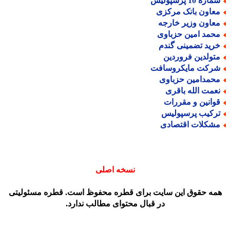
اره 10 پرسپولیس
عاون بانک مرکزی
عاون وزیر خارجه
حمد امین حزباوی
رید تضمینی گندم
تولدین فروردین
رکت مایکروسافت
حمدامین حزباوی
عمت الله باقری
وانین و مقررات
رکیب پرسپولیس
شکلات اقتصادی
نسخه اصلی
مه حقوق این سایت برای قطره محفوظ است. قطره مسئولیتی
در قبال محتوای مطالب ندارد.