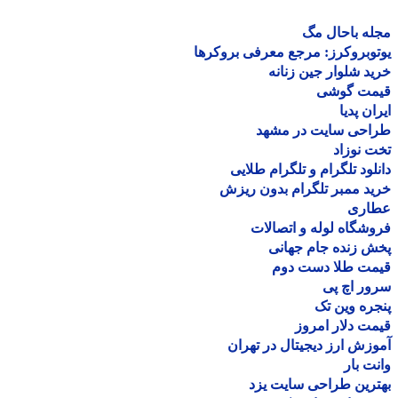
ه باحال مگ
وبروکرز: مرجع معرفی بروکرها
د شلوار جین زنانه
مت گوشی
ان پدیا
احی سایت در مشهد
 نوزاد
لود تلگرام و تلگرام طلایی
د ممبر تلگرام بدون ریزش
اری
شگاه لوله و اتصالات
 زنده جام جهانی
مت طلا دست دوم
ر اچ پی
ره وین تک
ت دلار امروز
زش ارز دیجیتال در تهران
ت بار
رین طراحی سایت یزد