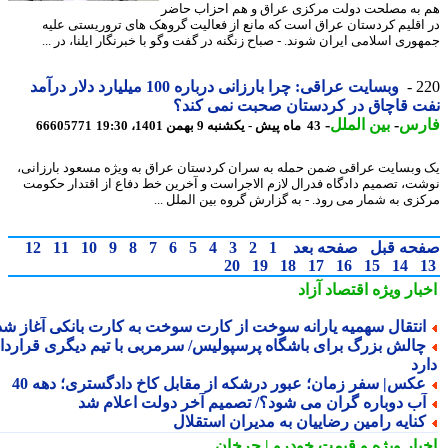
به مصلحت دولت مرکزی عراق و هم احزاب حاضر
اقلیم کردستان عراق است که مانع از فعالیت گروهک های تروریستی علیه
وری اسلامی ایران شوند. - صباح زنگنه در گفت وگو با خبرنگار ایلنا، در ...
2
وبسایت عراقی: چرا بارزانی درباره 100 میلیارد دلار درآمد
 قاچاق در کردستان صحبت نمی کند؟
رس
-
بین الملل
-
43 ماه پیش - یکشنبه 9 بهمن 1401، 19:30
66605771
وبسایت عراقی ضمن حمله به سران کردستان عراق به ویژه مسعود بارزانی،
ت، تصمیم دادگاه فدرال لازم الاجراست و آخرین خط دفاع از اقتدار حکومت
زی به شمار می رود. - به گزارش گروه بین الملل ...
حه قبل
صفحه بعد
1
2
3
4
5
6
7
8
9
10
11
12
20
19
18
17
16
15
14
بار ویژه
اقتصاد آزاد
نتقال سهمیه یارانه سوخت از کارت سوخت به کارت بانکی آغاز شد
الش بزرگ برای باشگاه پرسپولیس/ سرمربی با تیم دیگری قرارداد
رد
کس| سفر زمان؛ عبور درشکه از مقابل کاخ دادگستری؛ دهه 40
ب دوباره گران می شود؟/ تصمیم آخر دولت اعلام شد
نایه رامین رضاییان به مدیران استقلال
بار ویژه
و قیمت خودرو | چرخان