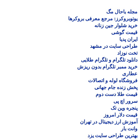
ه باحال مگ
وبروکرز: مرجع معرفی بروکرها
د شلوار جین زنانه
مت گوشی
ان پدیا
احی سایت در مشهد
 نوزاد
لود تلگرام و تلگرام طلایی
د ممبر تلگرام بدون ریزش
اری
شگاه لوله و اتصالات
 زنده جام جهانی
مت طلا دست دوم
ر اچ پی
ره وین تک
ت دلار امروز
زش ارز دیجیتال در تهران
ت بار
رین طراحی سایت یزد