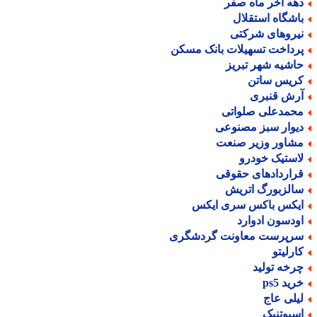
هه آخر ماه صفر
اشگاه استقلال
یروهای شرکتی
رداخت تسهیلات بانک مسکن
اشیه شهر تبریز
ریس ساتن
رش قنبری
حمدعلی صلواتی
یوار سبز مصنوعی
شاور وزیر صنعت
استیک خودرو
راردادهای حقوقی
الزبورگ اتریش
یکس باکس سری ایکس
ودسون ادوارد
رپرست معاونت گردشگری
ارلیتو
رخه تولید
ید ps5
یلی عاج
سپوتنیک