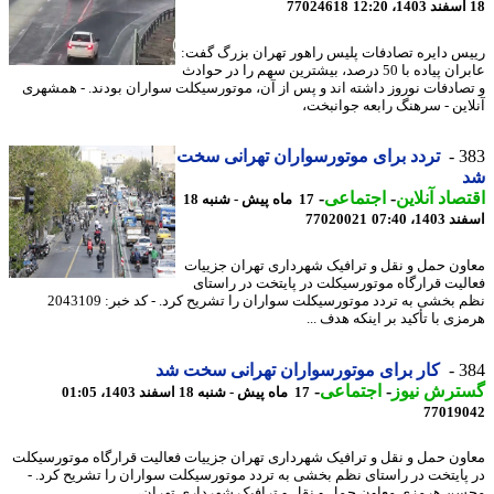
77024618
س دایره تصادفات پلیس راهور تهران بزرگ گفت:
عابران پیاده با 50 درصد، بیشترین سهم را در حوادث
صادفات نوروز داشته اند و پس از آن، موتورسیکلت سواران بودند. - همشهری
این - سرهنگ رابعه جوانبخت،
3
تردد برای موتورسواران تهرانی سخت
صاد آنلاین
-
اجتماعی
-
17 ماه پیش - شنبه 18
14، 07:40
77020021
ون حمل و نقل و ترافیک شهرداری تهران جزییات
لیت قرارگاه موتورسیکلت در پایتخت در راستای
نظم بخشی به تردد موتورسیکلت سواران را تشریح کرد. - کد خبر: 2043109
ی با تأکید بر اینکه هدف ...
3
کار برای موتورسواران تهرانی سخت شد
ترش نیوز
-
اجتماعی
-
17 ماه پیش - شنبه 18 اسفند 1403، 01:05
77019
ون حمل و نقل و ترافیک شهرداری تهران جزییات فعالیت قرارگاه موتورسیکلت
پایتخت در راستای نظم بخشی به تردد موتورسیکلت سواران را تشریح کرد. -
ن هرمزی معاون حمل و نقل و ترافیک شهرداری تهران،