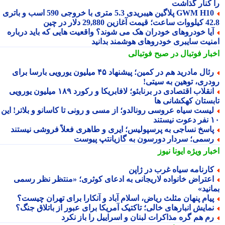
 کنار گذاشت
GWM H10 پلاگین هیبریدی 5.3 متری با خروجی 590 اسب و باتری
 آغازین 29,880 دلار در چین
یا خودروهای خودران هک می شوند؟ واقعیت هایی که باید درباره
نیت سایبری خودروهای هوشمند بدانید
بار فوتبال در صبح فوتبالی
رئال مادرید هم در کمین؛ پیشنهاد ۴۵ میلیون یورویی بارسا برای
دری، توهین به سیتی!
انقلاب اقتصادی در برنابئو؛ لافابریکا و رکورد ۱۸۹ میلیون یورویی
بستان کهکشانی ها
یست سیاه عروسی رونالدو؛ از مسی و رونی تا کاسانو و بلاتر! این
یستند
اسخ نساجی به پرسپولیس؛ ایری و طاهری فعلاً فروشی نیستند
سمی؛ سردار دورسون به گازیانتپ پیوست
بار ویژه
ایونا نیوز
ارنامه سیاه غرب در ژاپن
عتراض خانواده لاریجانی به ادعای کوثری؛ «منتظر نظر رسمی
نید»
یام پنهان مثلث ریاض، اسلام آباد و آنکارا برای تهران چیست؟
مایش انبارهای خالی؛ تاکتیک آمریکا برای عبور از باتلاق جنگ؟
م هم گره مذاکرات لبنان و اسراییل را باز نکرد