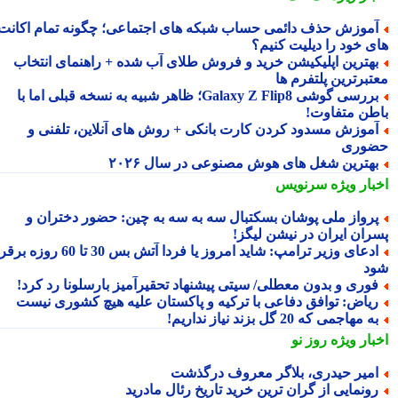
موزش حذف دائمی حساب شبکه های اجتماعی؛ چگونه تمام اکانت
ی خود را دیلیت کنیم؟
هترین اپلیکیشن خرید و فروش طلای آب شده + راهنمای انتخاب
تبرترین پلتفرم ها
بررسی گوشی Galaxy Z Flip8؛ ظاهر شبیه به نسخه قبلی اما با
طن متفاوت!
موزش مسدود کردن کارت بانکی + روش های آنلاین، تلفنی و
وری
هترین شغل های هوش مصنوعی در سال ۲۰۲۶
بار ویژه
سرنویس
رواز ملی پوشان بسکتبال سه به سه به چین: حضور دختران و
ران ایران در نیشن لیگز!
ادعای وزیر ترامپ: شاید امروز یا فردا آتش بس 30 تا 60 روزه برقرار
د
وری و بدون معطلی/ سیتی پیشنهاد تحقیرآمیز بارسلونا رد کرد!
یاض: توافق دفاعی با ترکیه و پاکستان علیه هیچ کشوری نیست
ه مهاجمی که 20 گل بزند نیاز نداریم!
بار ویژه
روز نو
میر حیدری، بلاگر معروف درگذشت
ونمایی از گران ترین خرید تاریخ رئال مادرید