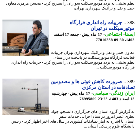
 بخشی به تردد موتورسیکلت سواران را تشریح کرد. - محسن هرمزی معاون
 و نقل و ترافیک شهرداری تهران،
3
جزییات راه اندازی قرارگاه
ورسیکلت در تهران
نا
-
اجتماعی
-
17 ماه پیش - جمعه 17 اسفند
77010358
1403
ون حمل و نقل و ترافیک شهرداری تهران جزییات
لیت قرارگاه موتورسیکلت در پایتخت در راستای
 بخشی به تردد موتورسیکلت سواران را تشریح کرد. - جزییات راه اندازی
رگاه موتورسیکلت ...
3
ضرورت کاهش فوتی ها و مصدومین
دفات در استان مرکزی
ان زندگی
-
سیاسی
-
17 ماه پیش - چهارشنبه
76995809
گزارش گروه استان های خبرگزاری دانشجو، جواد
ی عصر امروز در ستاد اجرایی خدمات سفر
ان با اشاره به آمار تصادفات کشوری در سال های اخیر اظهار کرد: - رییس
شگاه علوم پزشکی استان ...