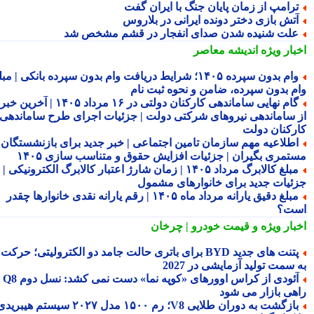
رامپ از زمان پایان جنگ با ایران گفت
تش بازی دختر دونده ایرانی در بلاروس
لت شنیده شدن صدای انفجار در قشم مشخص شد
بار ویژه
اندیشه معاصر
وام بدون سپرده ۱۴۰۵؛ شرایط دریافت وام بدون سپرده بانکی | مبلغ
م بدون سپرده، ضامن و نحوه ثبت نام
گام نهایی ساماندهی کارکنان دولتی در ۱۶ مرداد ۱۴۰۵ | آخرین خبر
 ساماندهی نیروهای شرکتی دولت | جزئیات اجرای طرح ساماندهی
رکنان دولت
طلاعیه مهم سازمان تامین اجتماعی | خبر جدید برای بازنشستگان و
تمری بگیران | جزئیات افزایش حقوق و متناسب سازی ۱۴۰۵
مبلغ کالابرگ مرداد ۱۴۰۵ | زمان شارژ اعتبار کالابرگ الکترونیکی |
ئیات جدید برای خانوارهای مشمول
مبلغ دقیق یارانه مرداد ماه ۱۴۰۵ | رقم یارانه نقدی خانوارها چقدر
ت؟
بار ویژه
و قیمت خودرو | چرخان
پتنت های جدید BYD برای باتری حالت جامد دو الکترولیتی؛ حرکت
سمت تولید آزمایشی در 2027
آئودی از کراس اوورهای «کوپه نما» دست نمی کشد: نسل دوم Q8
هی بازار می شود
بازگشت به دوران طلایی V8؛ رم ۱۵۰۰ مدل ۲۰۲۷ سیستم هیبریدی