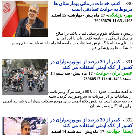
3
اغلب خدمات درمانی بیمارستان ها
بوط به حوادث تصادفی است
ر
-
پزشکی
-
17 ماه پیش - چهارشنبه 15 اسفند
76985879
1403
س دانشگاه علوم پزشکی قم با تاکید بر اصلاح
نگ رانندگی در جامعه گفت: باید با این امر در
تای مقابله با گسترش تصادفات در جامعه اهتمام داشته باشیم. - قم-رییس
شگاه علوم پزشکی قم ...
3
کمتر از 30 درصد از موتورسواران در
ر از کلاه ایمنی استفاده می کنند
 ایران
-
حوادث
-
17 ماه پیش - سه شنبه 14
14، 11:10
76968517
به گفته سلیمی، حدود 55 تا 60 درصد مرگ ومیر ناشی
تصادفات در اثر ضربات به سروصورت، گردن، سینه
احیه شکم است که نقش کلاه ایمنی برای موتورسیکلت سواران و کمربند ایمنی
ی رانندگان و سرنشینان ...
3
کمتر از 30 درصد از موتورسواران در
ر از کلاه ایمنی استفاده می کنند
نا
-
حوادث
-
17 ماه پیش - سه شنبه 14 اسفند