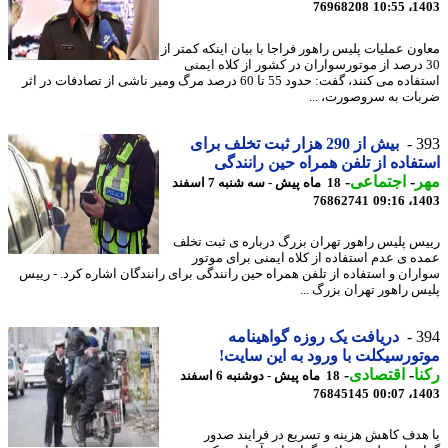
76968208
1403
ون عملیات پلیس راهور فراجا با بیان اینکه کمتر از
3 درصد از موتورسواران در کشور از کلاه ایمنی
استفاده می کنند، گفت: حدود 55 تا 60 درصد مرگ ومیر ناشی از تصادفات در اثر
ات به سروصورت، ...
3
بیش از 290 هزار ثبت تخلف برای
فاده از تلفن همراه حین رانندگی
ر
-
اجتماعی
-
18 ماه پیش - سه شنبه 7 اسفند
76862741
1403
س پلیس راهور تهران بزرگ درباره ی ثبت تخلف
ه ی عدم استفاده از کلاه ایمنی برای موتور
ران و استفاده از تلفن همراه حین رانندگی برای رانندگان اشاره کرد. - رییس
س راهور تهران بزرگ ...
3
دریافت یک روزه گواهینامه
ورسیکلت با ورود به این سایت!
ا
-
اقتصادی
-
18 ماه پیش - دوشنبه 6 اسفند
76845145
1403
هدف کاهش هزینه و تسریع در فرایند صدور