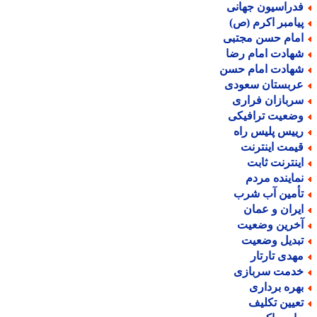
دراسیون جهانی
یامبر اکرم (ص)
مام حسن مجتبی
هادت امام رضا
هادت امام حسن
ربستان سعودی
ربازان فراری
ضعیت ترافیکی
ییس پلیس راه
یمت اینترنت
ینترنت ثابت
ماینده مردم
أمین آب شرب
یران و عمان
خرین وضعیت
بدیل وضعیت
هدی تارتار
دمت سربازی
هره برداری
عیین تکلیف