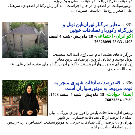
هینامه طرح دریافت گواهینامه آسان و یک روزه
ورسیکلت در اصفهان در حال اجراست. - به گزارش رکنا از اصفهان؛ سرهنگ
 اصغر زارع بیان داشت: همزمان ...
3
معابر مرگبار تهران/این تونل و
گراه رکوردار تصادفات خونین
 ایران
-
اجتماعی
-
18 ماه پیش - شنبه 4 اسفند
76828099
1403
گراه های بعثت، امام علی (ع)، آیت الله سعیدی،
ل توحید و خیابان قزوین، پرتصادف ترین معابر
ان برای موتورسواران هستند. - اکوایران:بزرگراه های بعثت، امام علی (ع)،
الله سعیدی، ...
3
45 درصد تصادفات شهری منجر به
ت مربوط به موتورسواران است
نا
-
حوادث
-
18 ماه پیش - شنبه 4 اسفند 1403،
76823564
17
س اداره تصادفات پلیس راهور تهران بزرگ با بیان
اینکه 15 درصد از کل تصادفات خسارتی در شهر
تهران و 66 درصد از کل تصادفات جرحی به موتورسیکلت اختصاص دارد، - رییس
ره تصادفات پلیس راهور ...