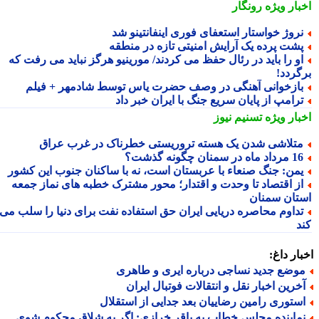
بار ویژه
رونگار
روژ خواستار استعفای فوری اینفانتینو شد
شت پرده یک آرایش امنیتی تازه در منطقه
و را باید در رئال حفظ می کردند/ مورینیو هرگز نباید می رفت که
گردد!
ازخوانی آهنگی در وصف حضرت یاس توسط شادمهر + فیلم
رامپ از پایان سریع جنگ با ایران خبر داد
بار ویژه
تسنیم نیوز
تلاشی شدن یک هسته تروریستی خطرناک در غرب عراق
داد ماه در سمنان چگونه گذشت؟
من: جنگ صنعاء با عربستان است، نه با ساکنان جنوب این کشور
ز اقتصاد تا وحدت و اقتدار؛ محور مشترک خطبه های نماز جمعه
تان سمنان
داوم محاصره دریایی ایران حق استفاده نفت برای دنیا را سلب می
د
ار داغ:
وضع جدید نساجی درباره ایری و طاهری
خرین اخبار نقل و انتقالات فوتبال ایران
ستوری رامین رضاییان بعد جدایی از استقلال
ماینده مجلس خطاب به باقر خرازی: اگر به شلاق محکوم شوی