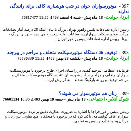
3
موتورسواران جوان در شب هوشیاری کافی برای رانندگی
رند
ا
-
حوادث
-
18 ماه پیش - شنبه 4 اسفند 1403، 11:55
76817477
رییس اداره تصادفات پلیس راهور تهران بزرگ با بیان اینکه 28 درصد آمار تصادفات
بار موتورسیکلت سواران در ساعات اولیه شب رخ می دهد، - تهران بزرگ -
نا - رییس اداره تصادفات پلیس راهور تهران ...
3
توقیف 46 دستگاه موتورسیکلت متخلف و مزاحم در بیرجند
ا
-
حوادث
-
18 ماه پیش - یکشنبه 28 بهمن 1403، 11:55
76730330
انده انتظامی بیرجند گفت: در راستای اجرای طرح برخورد با موتورسیکلت
سواران متخلف و مزاحم در این شهرستان 46 دستگاه موتورسیکلت متخلف و
حم توقیف و روانه پارکینگ شدند. - به گزارش ایرنا ...
3
زنان هم موتورسوار می شوند؟
 آنلاین
-
اجتماعی
-
18 ماه پیش - جمعه 19 بهمن 1403، 16:35
76601134
س پلیس راهور فراجا با اشاره به ضرورت نظارت دقیق بر تردد موتورسیکلت
ران فاقد گواهینامه، تأکید کرد که در برخورد با متخلفان هیچ تفاوتی بین زنان و
ان وجود ندارد و پلیس به تمامی ...