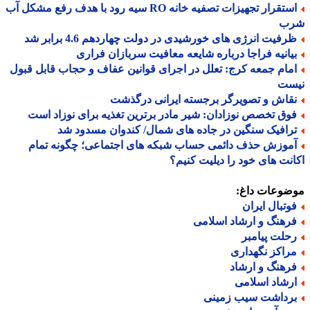
استقرار تجهیزات تصفیه خانه RO سیه رود با هدف رفع مشکل آب
ب
رفیت انرژی های خورشیدی در دولت چهاردهم 4.6 برابر شد
یانیه فراجا درباره شایعه معافیت سربازان فراری
مام جمعه کرج: تعلل در اجرای قوانین عفاف و حجاب قابل قبول
ست
قاش و تصویرگر برجسته ایرانی درگذشت
وق تخصص نوزادان: شیر مادر برترین تغذیه برای نوزاد است
رافیک سنگین در جاده های شمال/ کندوان مسدود شد
موزش حذف دائمی حساب شبکه های اجتماعی؛ چگونه تمام
نت های خود را دیلیت کنیم؟
ضوعات داغ:
وتبال ایران
رهنگ و ارشاد اسلامی
حلت پیامبر
راکز نگهداری
رهنگ و ارشاد
رشاد اسلامی
رداشت سیب زمینی