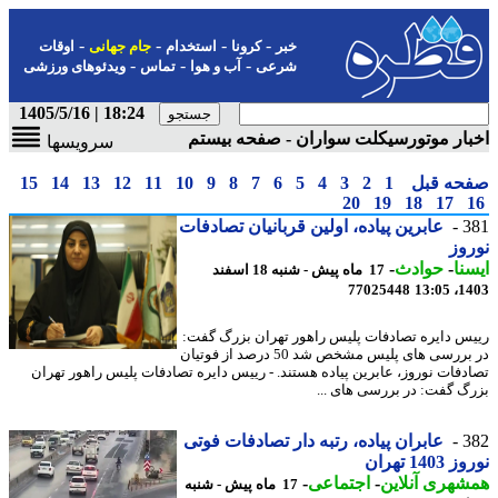
-
-
-
-
خبر
کرونا
استخدام
جام جهانی
اوقات
-
-
-
شرعی
آب و هوا
تماس
ویدئوهای ورزشی
18:24 | 1405/5/16
ار موتورسیکلت سواران - صفحه بیستم
سرویسها
حه قبل
1
2
3
4
5
6
7
8
9
10
11
12
13
14
15
20
19
18
17
3
عابرین پیاده، اولین قربانیان تصادفات
وز
نا
-
حوادث
-
17 ماه پیش - شنبه 18 اسفند
77025448
1403
س دایره تصادفات پلیس راهور تهران بزرگ گفت:
در بررسی های پلیس مشخص شد 50 درصد از فوتیان
دفات نوروز، عابرین پیاده هستند. - رییس دایره تصادفات پلیس راهور تهران
گ گفت: در بررسی های ...
3
عابران پیاده، رتبه دار تصادفات فوتی
140 تهران
هری آنلاین
-
اجتماعی
-
17 ماه پیش - شنبه