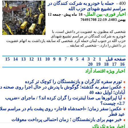
4
حمله با خودرو به شرکت کنندگان در
سم تشییع شهدای حزب الله
ار فوری
-
بین الملل
-
18 ماه پیش - جمعه 12
، 22:19
76491708
ی که مظنون به عضویت در داعش است، با
رو به شرکت کنندگان در مراسم تشییع شهدای
 الله در جنوب لبنان حمله کرد. شخصی که سابقه بازداشت به اتهام عضویت
داعش را دارد، - شخصی که سابقه ...
حه قبل
1
2
3
4
5
6
7
8
9
10
11
12
13
14
15
20
19
18
17
بار ویژه
اقتصاد آزاد
ورم سفره کارگران و بازنشستگان را کوچک تر کرده
کس| سفر به گذشته؛ گوگوش با پدرش در حال اجرا روی صحنه در
دان؛ اوایل دهه 40
یا اپراتورها بی صدا اینترنت را گران کرده اند؟ / ماجرای «ضریب
ست؟
کس| سفر زمان؛ «احمدشاه قاجار» روی پشت بام در مراسم سلام
د فطر
بر مهم برای بازنشستگان ؛ زمان احتمالی پرداخت معوقات
بار ویژه
تک ناک