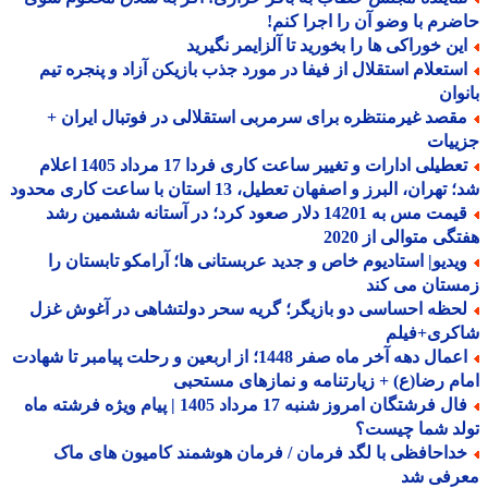
رم با وضو آن را اجرا کنم!
ین خوراکی ها را بخورید تا آلزایمر نگیرید
ستعلام استقلال از فیفا در مورد جذب بازیکن آزاد و پنجره تیم
وان
قصد غیرمنتظره برای سرمربی استقلالی در فوتبال ایران +
ییات
تعطیلی ادارات و تغییر ساعت کاری فردا 17 مرداد 1405 اعلام
هران، البرز و اصفهان تعطیل، 13 استان با ساعت کاری محدود
قیمت مس به 14201 دلار صعود کرد؛ در آستانه ششمین رشد
گی متوالی از 2020
یدیو| استادیوم خاص و جدید عربستانی ها؛ آرامکو تابستان را
ستان می کند
حظه احساسی دو بازیگر؛ گریه سحر دولتشاهی در آغوش غزل
کری+فیلم
اعمال دهه آخر ماه صفر 1448؛ از اربعین و رحلت پیامبر تا شهادت
م رضا(ع) + زیارتنامه و نمازهای مستحبی
فال فرشتگان امروز شنبه 17 مرداد 1405 | پیام ویژه فرشته ماه
لد شما چیست؟
داحافظی با لگد فرمان / فرمان هوشمند کامیون های ماک
رفی شد