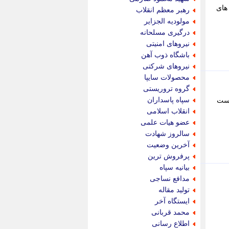
پویه آنلاین
خوانید و از پیام های
رهبر معظم انقلاب
پیام نفت
مولودیه الجزایر
تابناک
درگیری مسلحانه
تازه نیوز
نیروهای امنیتی
تبیان
باشگاه ذوب آهن
تجارت نیوز
نیروهای شرکتی
تحریریه
محصولات سایپا
ترابر نیوز
گروه تروریستی
ترفندباز
سپاه پاسداران
است
تریبون اقتصاد
انقلاب اسلامی
تسنیم نیوز
عضو هیات علمی
تک ناک
سالروز شهادت
تکراتو
آخرین وضعیت
توریسم آنلاین
پرفروش ترین
تولید نیوز
بیانیه سپاه
تیتر فوری
مدافع نساجی
تیکنا
تولید مقاله
جاب ویژن
ایستگاه آخر
جار نیوز
محمد قربانی
جالبتر
اطلاع رسانی