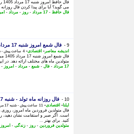
فال
می گوید؟ آیا برای پیدا کردن فال روزان
فال حافظ
-
17 مرداد
-
روز
-
مرداد
-
امر
فال شمع امروز شنبه 17 مرداد 1405 | فال شمع متولدین 12 ماه برای عشق، کار و آینده
9 -
-
-
اندیشه معاصر
اقتصادی
4 ساعت پیش - شنبه 17 مرداد 1405، 07:48
فال 
متولدین ماه های مختلف ارائه دهد. در این فال، - فال ش
17 مرداد
-
فال
-
شمع
-
مرداد
-
امروز
-
فال روزانه ماه تولد - شنبه 17 مرداد 1405
10 -
-
-
ایلنا
اقتصادی
11 ساعت پیش - شنبه 17 مرداد 1405، 00:32
فال متولدین فروردین ماه امروز، روزی هم
است. اگر صبر و استقامت نشان دهید، روز
کنید. برای بهتر ...
متولدین فروردین
-
روز
-
زندگی
-
امروز
-