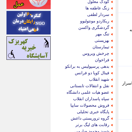
کودک معلول
اینتیتر
زنگ عاطفه ها
ایونا نیوز
سردار لطفی
بازتاب آنلاین
ریکاردو مونتولیوو
باشگاه خبرنگاران
گردشگری واکسن
 به
باغستان نیوز
تنگ مهر
بامبوک
بهزیستی
ببین و بخون
تیمارستان
بدینسان
چرخش ویروس
بنکر
فراخوان
بیت ران
بدهی پرسپولیس به برانکو
پارس فوتبال
فینال کوپا دو فرانس
پارسینه
شهید انقلاب
اسرار
پارسینه پلاس
نقل و انتقالات تابستانی
پاز آنلاین
عضو هیات علمی دانشگاه
پاس گل
سپاه پاسداران انقلاب
پانا
فروش محصولات سایپا
پرتو نیوز
پایگاه خبری تحلیلی
پرسون
گروه تروریستی داعش
پنجره نیوز
رقابت های لیگ برتر
پویامگ
شهید محمود صارمی