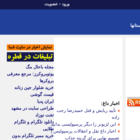
-
ورود
عضویت
تانها
مجله باحال مگ
یوتوبروکرز: مرجع معرفی
بروکرها
خرید شلوار جین زنانه
قیمت گوشی
ایران پدیا
اخبار داغ:
طراحی سایت در مشهد
تأیید ربایش و قتل حمیدرضا رجب
تخت نوزاد
زاده
دانلود تلگرام و تلگرام
این لژیونر را دیگر پرسپولیسی بدانید
طلایی
اخبار داغ نقل و انتقالات پرسپولیس |
خرید ممبر تلگرام بدون
تصمیم نهایی برای گزینه جذاب