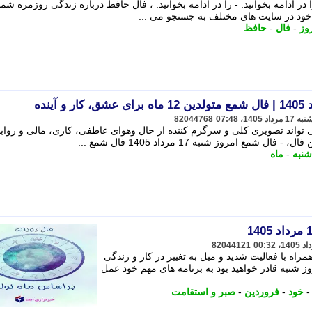
 حافظ امروز شنبه 17 مرداد 1405 را در ادامه بخوانید. - را در ادامه بخوانید. ، فال حافظ درباره زندگی روزمره ش
ه خود در سایت های مختلف به جستجو می ...
وز
-
فال
-
حافظ
82044768
شمع امروز شنبه 17 مرداد 1405 می تواند تصویری کلی و سرگرم کننده از حال وهوای عاطفی، کاری، مالی و روا
مع امروز شنبه 17 مرداد 1405 فال شمع ...
شنبه
-
ماه
82044121
راه با فعالیت شدید و میل به تغییر در کار و زندگی
 شنبه قادر خواهید بود به برنامه های مهم خود عمل
خود
-
فروردین
-
صبر و استقامت