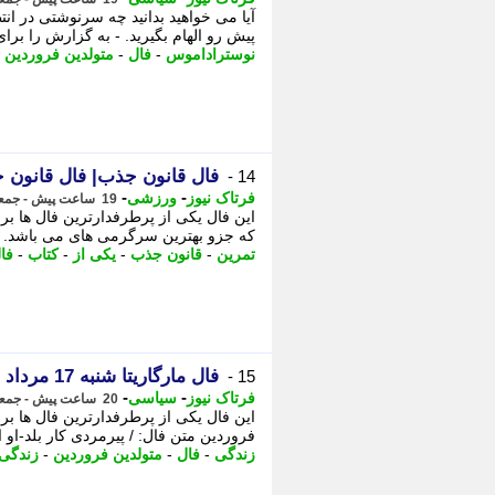
پیش رو الهام بگیرید. - به گزارش را برای
نوستراداموس
-
فال
-
متولدین فروردین
-
فال قانون جذب| فال قانون جذب شنبه 17 
14 -
-
-
فرتاک نیوز
ورزشی
19 ساعت پیش - جمعه 16 مرداد 1405، 16:35
این فال یکی از پرطرفدارترین فال ها بر
که جزو بهترین سرگرمی های می باشد. متو
تمرین
-
قانون جذب
-
یکی از
-
کتاب
-
فا
فال مارگاریتا شنبه 17 مرداد 1405؛ از شادی و عشق تا هشدار و تغییر سرنوشت
15 -
-
-
فرتاک نیوز
سیاسی
20 ساعت پیش - جمعه 16 مرداد 1405، 16:00
این فال یکی از پرطرفدارترین فال ها برا
فروردین متن فال: / پیرمردی کار بلد-او
زندگی
-
فال
-
متولدین فروردین
-
زندگی