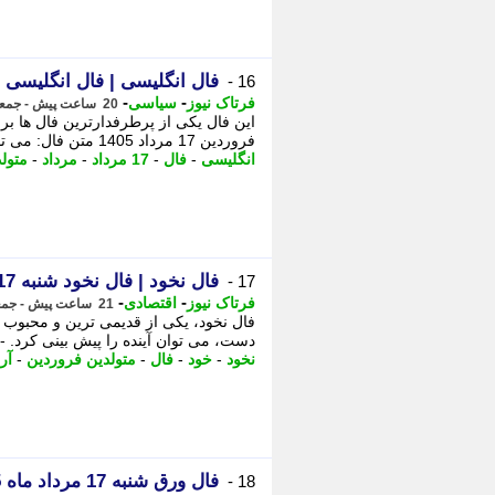
فال انگلیسی | فال انگلیسی شنبه 17 مرداد م
16 -
-
-
فرتاک نیوز
سیاسی
20 ساعت پیش - جمعه 16 مرداد 1405، 16:00
این فال یکی از پرطرفدارترین فال ها برا
فروردین 17 مرداد 1405 متن فال: می توانید یک مشکل مالی که مدتی است شمارا ناراحت ...
انگلیسی
-
فال
-
17 مرداد
-
مرداد
-
متول
فال نخود | فال نخود شنبه 17 مرداد ماه 1405
17 -
-
-
فرتاک نیوز
اقتصادی
21 ساعت پیش - جمعه 16 مرداد 1405، 15:10
فال نخود، یکی از قدیمی ترین و محبوب 
دست، می توان آینده را پیش بینی کرد. - ب
نخود
-
خود
-
فال
-
متولدین فروردین
-
آر
فال ورق شنبه 17 مرداد ماه 1405| شانس، عشق و هشدارهایی از دل ورق ها!
18 -