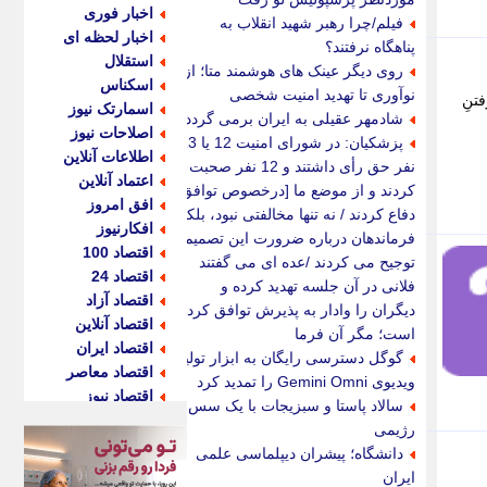
اخبار فوری
فیلم/چرا رهبر شهید انقلاب به
اخبار لحظه ای
پناهگاه نرفتند؟
استقلال
روی دیگر عینک های هوشمند متا؛ از
اسکناس
نوآوری تا تهدید امنیت شخصی
تنِ
اسمارتک نیوز
شادمهر عقیلی به ایران برمی گردد؟
اصلاحات نیوز
پزشکیان: در شورای امنیت 12 یا 13
اطلاعات آنلاین
نفر حق رأی داشتند و 12 نفر صحبت
اعتماد آنلاین
کردند و از موضع ما [درخصوص توافق]
افق امروز
دفاع کردند / نه تنها مخالفتی نبود، بلکه
افکارنیوز
فرماندهان درباره ضرورت این تصمیم
اقتصاد 100
توجیح می کردند /عده ای می گفتند
اقتصاد 24
فلانی در آن جلسه تهدید کرده و
اقتصاد آزاد
دیگران را وادار به پذیرش توافق کرده
اقتصاد آنلاین
است؛ مگر آن فرما
اقتصاد ایران
گوگل دسترسی رایگان به ابزار تولید
اقتصاد معاصر
ویدیوی Gemini Omni را تمدید کرد
اقتصاد نیوز
سالاد پاستا و سبزیجات با یک سس
اکو ایران
رژیمی
اکوفارس
دانشگاه؛ پیشران دیپلماسی علمی
اکونگار
ایران