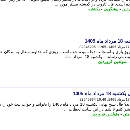
ه است. فال تاروت در گذشته بیشتر مورد ...
ردین
-
پیشگویی
-
یکشنبه
 1405
82046205
اه 1405، در فال انبیا روزِ یاری و استجابت دعا نامیده شده است. روزی که خداوند متعال به بندگان خ
د. - یکشنبه 18​ مرداد ماه ...
متولدین فروردین
داد ماه 1405
82045964
آیا می خواهید بدانید امروز چه پیش می آید؟ فال شیخ بهایی یکشنبه 18 مرداد ماه 1405 را بخوانید و جواب ن
ر کنیم تا شما در این سایت لحظات ...
متن
-
متولدین فروردین