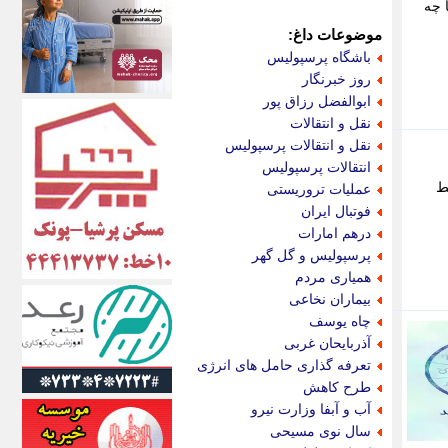
اکونیوز
ما چه
الف
موضوعات داغ:
انتشار آنلاین
باشگاه پرسپولیس
اندیشه قرن
روز خبرنگار
اندیشه معاصر
ابوالفضل رزاق پور
اندیشه ها
نقل و انتقالات
انرژی پرس
نقل و انتقالات پرسپولیس
ای استخدام
انتقالات پرسپولیس
ایتنا
بط
عملیات تروریستی
ایراف
فوتبال ایران
ایران آرت
درهم امارات
ایران آنلاین
پرسپولیس و گل گهر
ایران زندگی
همیاری مردم
ایران فوری
بیماران نخاعی
ایرانی روز
چاه یوسف
ایرانیتال
آذربایحان غربی
ایرنا
تعرفه گذاری حامل های انرژی
ایسکانیوز
طرح کاهش
ایسنا
آب و آبفا وزارت نیرو
ایکنا
سال نوی مسیحی
ایلنا