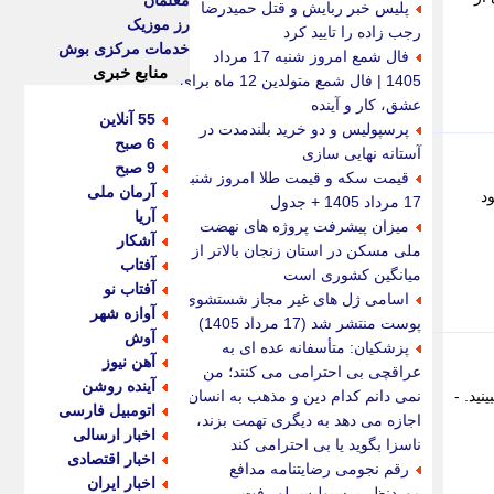
معلمان
پلیس خبر ربایش و قتل حمیدرضا
رز موزیک
رجب زاده را تایید کرد
خدمات مرکزی بوش
فال شمع امروز شنبه 17 مرداد
منابع خبری
1405 | فال شمع متولدین 12 ماه برای
عشق، کار و آینده
55 آنلاین
پرسپولیس و دو خرید بلندمدت در
6 صبح
آستانه نهایی سازی
9 صبح
قیمت سکه و قیمت طلا امروز شنبه
آرمان ملی
ود
17 مرداد 1405 + جدول
آریا
میزان پیشرفت پروژه های نهضت
آشکار
ملی مسکن در استان زنجان بالاتر از
آفتاب
میانگین کشوری است
آفتاب نو
اسامی ژل های غیر مجاز شستشوی
آوازه شهر
پوست منتشر شد (17 مرداد 1405)
آوش
پزشکیان: متأسفانه عده ای به
آهن نیوز
عراقچی بی احترامی می کنند؛ من
آینده روشن
یت خود را ببینید. -
نمی دانم کدام دین و مذهب به انسان
اتومبیل فارسی
اجازه می دهد به دیگری تهمت بزند،
اخبار ارسالی
ناسزا بگوید یا بی احترامی کند
اخبار اقتصادی
رقم نجومی رضایتنامه مدافع
اخبار ایران
موردنظر پرسپولیس لو رفت