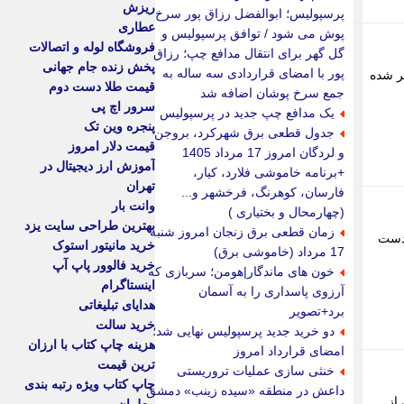
ریزش
پرسپولیس؛ ابوالفضل رزاق پور سرخ
عطاری
پوش می شود / توافق پرسپولیس و
فروشگاه لوله و اتصالات
گل گهر برای انتقال مدافع چپ؛ رزاق
پخش زنده جام جهانی
پور با امضای قراردادی سه ساله به
نتشر شده
قیمت طلا دست دوم
جمع سرخ پوشان اضافه شد
سرور اچ پی
یک مدافع چپ جدید در پرسپولیس
پنجره وین تک
جدول قطعی برق شهرکرد، بروجن
قیمت دلار امروز
و لردگان امروز 17 مرداد 1405
آموزش ارز دیجیتال در
+برنامه خاموشی فلارد، کیار،
تهران
فارسان، کوهرنگ، فرخشهر و...
وانت بار
(چهارمحال و بختیاری )
بهترین طراحی سایت یزد
زمان قطعی برق زنجان امروز شنبه
 دارد، فال فرشتگان یکشنبه 18 مرداد 1405 را از دست
خرید مانیتور استوک
17 مرداد (خاموشی برق)
خرید فالوور پاپ آپ
خون های ماندگار|هومن؛ سربازی که
اینستاگرام
آرزوی پاسداری را به آسمان
هدایای تبلیغاتی
برد+تصویر
خرید سالت
دو خرید جدید پرسپولیس نهایی شد؛
هزینه چاپ کتاب با ارزان
امضای قرارداد امروز
ترین قیمت
خنثی سازی عملیات تروریستی
چاپ کتاب ویژه رتبه بندی
داعش در منطقه «سیده زینب» دمشق
ی از