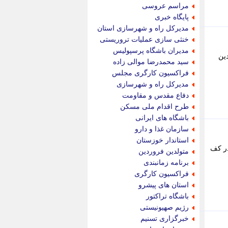
جام جم
مراسم عروسی
جدید پرس
پایگاه خبری
جماران
مدیرکل راه و شهرسازی استان
جوان ایرانی
خنثی سازی عملیات تروریستی
جهان مانا
مدیران باشگاه پرسپولیس
دین
جهان نگر
سید محمدرضا موالی زاده
جهان نیوز
فراکسیون کارگری مجلس
چطور
مدیرکل راه و شهرسازی
چمپیونات
دفاع مقدس و مقاومت
چمدون
طرح اقدام ملی مسکن
چه خبر
باشگاه های ایرانی
حادثه 24
سازمان غذا و دارو
حرف تو
استاندار خوزستان
حوادث پلاس
در کف
متولدین فروردین
حوزه نیوز
برنامه زمانبندی
خبر آنلاین
فراکسیون کارگری
خبر جنوب
استان های پیشرو
خبر سیاسی
باشگاه تراکتور
خبر گردون
رژیم صهیونیستی
خبر ورزشی
خبرگزاری تسنیم
خبرجو