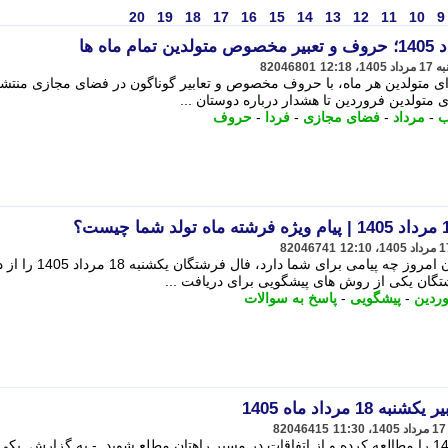
20
19
18
17
16
15
14
13
12
11
10
9
82046801
ابجد فردا یکشنبه 18 مرداد 1405 برای متولدین هر ماه، با حروف مخصوص و تعابیر گوناگون در فضای مجازی م
متولدین فروردین تا هشدار درباره دوستان ...
ب
-
مرداد
-
فضای مجازی
-
فردا
-
حروف
82046741
اگر دوست دارید بدانید فرشته ماه تولدتان امروز چه پیامی برای شما
شتگان یکی از روش های پیشگویی برای دریافت ...
وردین
-
پیشگویی
-
پاسخ به سوالات
مرداد ماه 1405
82046415
فال تاروت کبیر یکشنبه 18​ مرداد ماه 1405 را مطالعه کرده و از اتفاقات در مسیر راهتان مطلع شوید. - به گزارش یک