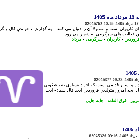
140
82045752
ی کاربران است و معمولا آن را دنبال می کنند. - به گزارش ، خواندنِ فال و گرف
ن فعالیت های سرگرمی به شمار می رود ...
فروردین
-
کاربران
-
سرگرمی
-
مرداد
82045377
ر و بسیار قدیمی است که افراد بسیاری به پیشگویی
ال ابجد امروز متولدین فروردین ابجد فال شما: - ابجد
روز
-
فوق العاده
-
جابه جایی
82045326