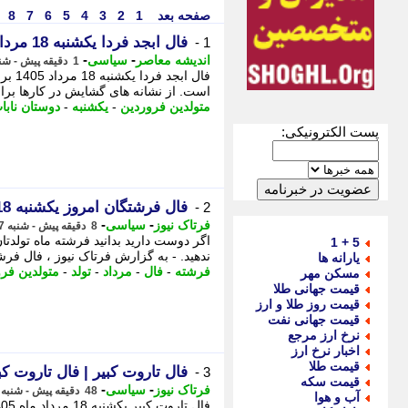
صفحه بعد
1
2
3
4
5
6
7
8
فال ابجد فردا یکشنبه 18 مرداد 1405؛ حروف و تعبیر مخصوص متولدین تمام ماه ها
1 -
-
-
اندیشه معاصر
سیاسی
1 دقیقه پیش - شنبه 17 مرداد 1405، 12:18
فال 
است. از نشانه های گشایش در کارها برای 
متولدین فروردین
-
یکشنبه
-
دوستان نابا
پست الکترونیکی:
فال فرشتگان امروز یکشنبه 18 مرداد 1405 | پیام ویژه فرشته ماه تولد شما چیست؟
2 -
-
-
فرتاک نیوز
سیاسی
8 دقیقه پیش - شنبه 17 مرداد 1405، 12:10
5 + 1
ندهید. - به گزارش فرتاک نیوز ، فال فر
یارانه ها
فرشته
-
فال
-
مرداد
-
تولد
-
متولدین فر
مسکن مهر
قیمت جهانی طلا
قیمت روز طلا و ارز
قیمت جهانی نفت
نرخ ارز مرجع
اخبار نرخ ارز
قیمت طلا
فال تاروت کبیر | فال تاروت کبیر یکشنبه 18 
3 -
قیمت سکه
-
-
فرتاک نیوز
سیاسی
48 دقیقه پیش - شنبه 17 مرداد 1405، 11:30
آب و هوا