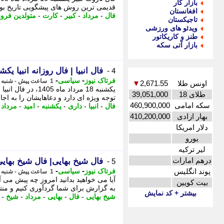
بازار کار
قدیمی ترین روش های پیشگویی تاریخ بود
افغانستان
فال
-
مرداد
-
کبیر
-
کارت
-
متولدین فرو
تاجیکستان
ویدئو های ورزشی
طنز و کاریکاتور
بازار آتی سکه
فال انبیا | فال روزانه انبیا یکشنبه 18 مرداد ماه
4 -
-
-
فرتاک نیوز
سیاسی
1 ساعت پیش - شنبه 17 مرداد 1405، 11:05
اونس طلا
2,671.55
▼
یکشنبه 18 مرداد م
طلای 18
39,051,000
توجه ویژه ای دارد و دعاهایشان را به اجابت می رسان
سکه امامی
460,900,000
فال
-
انبیا
-
داری
-
یکشنبه
-
امید
-
مرداد
-
بهار ازادی
410,200,000
دلار امریکا
یورو
لیر ترکیه
درهم امارات
فال شیخ بهایی| فال شیخ بهایی یکشنبه 18 مر
5 -
-
-
پوند انگلیس
فرتاک نیوز
سیاسی
1 ساعت پیش - شنبه 17 مرداد 1405، 10:40
بیت کویین
به گزارش برای شما گردآوری کنیم و منتش
بیشتر + کد نمایش
شیخ بهایی
-
فال
-
بهایی
-
مرداد
-
شیخ
-