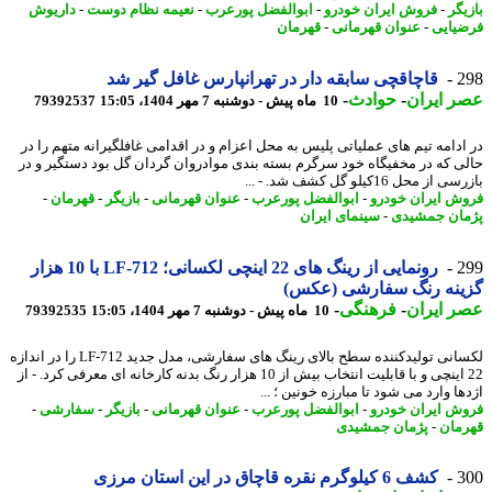
یگر
-
فروش ایران خودرو
-
ابوالفضل پورعرب
-
نعیمه نظام دوست
-
داریوش
یایی
-
عنوان قهرمانی
-
قهرمان
2
قاچاقچی سابقه دار در تهرانپارس غافل گیر شد
 ایران
-
حوادث
-
10 ماه پیش - دوشنبه 7 مهر 1404، 15:05
79392537
ادامه تیم های عملیاتی پلیس به محل اعزام و در اقدامی غافلگیرانه متهم را در
ی که در مخفیگاه خود سرگرم بسته بندی موادروان گردان گل بود دستگیر و در
از محل 16کیلو گل کشف شد. - ...
ش ایران خودرو
-
ابوالفضل پورعرب
-
عنوان قهرمانی
-
بازیگر
-
قهرمان
-
ان جمشیدی
-
سینمای ایران
2
رونمایی از رینگ های 22 اینچی لکسانی؛ LF-712 با 10 هزار
ینه رنگ سفارشی (عکس)
 ایران
-
فرهنگی
-
10 ماه پیش - دوشنبه 7 مهر 1404، 15:05
79392535
لکسانی تولیدکننده سطح بالای رینگ های سفارشی، مدل جدید LF-712 را در اندازه
22 اینچی و با قابلیت انتخاب بیش از 10 هزار رنگ بدنه کارخانه ای معرفی کرد. - از
ا وارد می شود تا مبارزه خونین ؛ ...
ش ایران خودرو
-
ابوالفضل پورعرب
-
عنوان قهرمانی
-
بازیگر
-
سفارشی
-
مان
-
پژمان جمشیدی
3
کشف 6 کیلوگرم نقره قاچاق در این استان مرزی