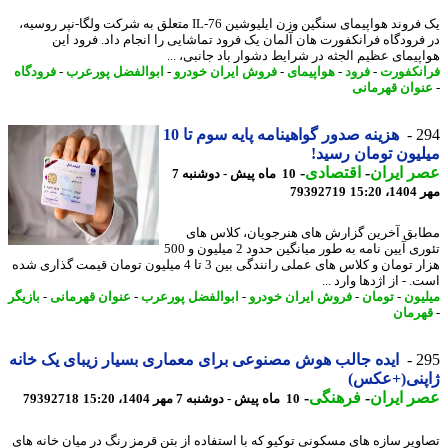
یک فروند هواپیمای سنگین وزن ایلیوشین IL-76 متعلق به شرکت ولگا-نپر روسیه،
فرودگاه فرانکفورت هان آلمان یک فرود تماشایی را انجام داد. فرود این
پیمای عظیم الجثه در شرایط دشوار باد جانبی، ...
نکفورت
-
فرود
-
هواپیمای
-
فروش ایران خودرو
-
ابوالفضل پورعرب
-
فرودگاه
وان قهرمانی
2
هزینه صدور گواهینامه پایه سوم تا 10
یون تومان رسید!
 ایران
-
اقتصادی
-
10 ماه پیش - دوشنبه 7
15:2
79392719
بق آخرین گزارش های هنرجویان، کلاس های
تئوری آیین نامه به طور میانگین حدود 2 میلیون و 500
هزار تومان و کلاس های عملی رانندگی بین 3 تا 4 میلیون تومان قیمت گذاری شده
 - از اژدها وارد ...
یون
-
تومان
-
فروش ایران خودرو
-
ابوالفضل پورعرب
-
عنوان قهرمانی
-
بازیگر
رمان
2
ایده جالب هوش مصنوعی برای معماری بسیار زیبای یک خانه
پنی(+عکس)
 ایران
-
فرهنگی
-
10 ماه پیش - دوشنبه 7 مهر 1404، 15:20
79392718
ویر سازه های مسکونی توکیو که با استفاده از بتن قرمز رنگ در میان خانه های