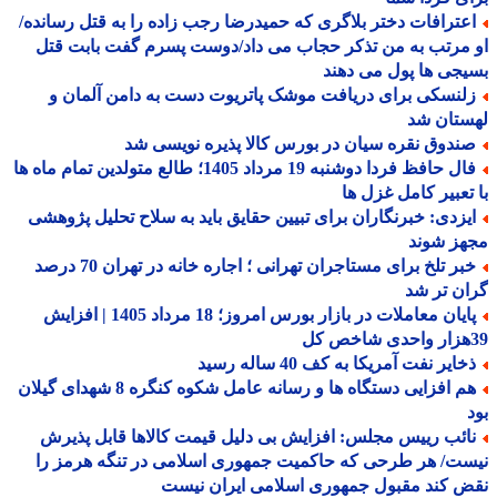
عترافات دختر بلاگری که حمیدرضا رجب زاده را به قتل رسانده/
مرتب به من تذکر حجاب می داد/دوست پسرم گفت بابت قتل
جی ها پول می دهند
لنسکی برای دریافت موشک پاتریوت دست به دامن آلمان و
ستان شد
ندوق نقره سیان در بورس کالا پذیره نویسی شد
فال حافظ فردا دوشنبه 19 مرداد 1405؛ طالع متولدین تمام ماه ها
تعبیر کامل غزل ها
یزدی: خبرنگاران برای تبیین حقایق باید به سلاح تحلیل پژوهشی
هز شوند
خبر تلخ برای مستاجران تهرانی ؛ اجاره خانه در تهران 70 درصد
ن تر شد
پایان معاملات در بازار بورس امروز؛ 18 مرداد 1405 | افزایش
ایر نفت آمریکا به کف 40 ساله رسید
هم افزایی دستگاه ها و رسانه عامل شکوه کنگره 8 شهدای گیلان
ائب رییس مجلس: افزایش بی دلیل قیمت کالاها قابل پذیرش
ت/ هر طرحی که حاکمیت جمهوری اسلامی در تنگه هرمز را
 کند مقبول جمهوری اسلامی ایران نیست