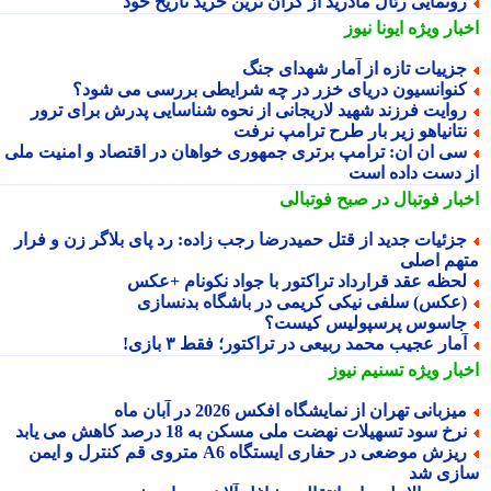
ونمایی رئال مادرید از گران ترین خرید تاریخ خود
بار ویژه
ایونا نیوز
زییات تازه از آمار شهدای جنگ
نوانسیون دریای خزر در چه شرایطی بررسی می شود؟
وایت فرزند شهید لاریجانی از نحوه شناسایی پدرش برای ترور
تانیاهو زیر بار طرح ترامپ نرفت
ی ان ان: ترامپ برتری جمهوری خواهان در اقتصاد و امنیت ملی را
 دست داده است
بار فوتبال در صبح فوتبالی
زئیات جدید از قتل حمیدرضا رجب زاده: رد پای بلاگر زن و فرار
هم اصلی
حظه عقد قرارداد تراکتور با جواد نکونام +عکس
عکس) سلفی نیکی کریمی در باشگاه بدنسازی
اسوس پرسپولیس کیست؟
مار عجیب محمد ربیعی در تراکتور؛ فقط ۳ بازی!
بار ویژه
تسنیم نیوز
یزبانی تهران از نمایشگاه افکس 2026 در آبان ماه
رخ سود تسهیلات نهضت ملی مسکن به 18 درصد کاهش می یابد
ریزش موضعی در حفاری ایستگاه A6 متروی قم کنترل و ایمن
زی شد