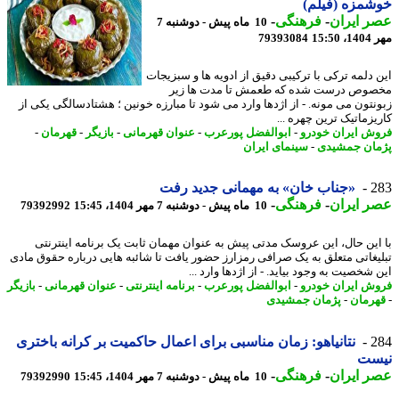
مزه (فیلم)
 ایران
-
فرهنگی
-
10 ماه پیش - دوشنبه 7
15:5
79393084
 دلمه ترکی با ترکیبی دقیق از ادویه ها و سبزیجات
وص درست شده که طعمش تا مدت ها زیر
نتون می مونه. - از اژدها وارد می شود تا مبارزه خونین ؛ هشتادسالگی یکی از
یزماتیک ترین چهره ...
ش ایران خودرو
-
ابوالفضل پورعرب
-
عنوان قهرمانی
-
بازیگر
-
قهرمان
-
ان جمشیدی
-
سینمای ایران
2
«جناب خان» به مهمانی جدید رفت
 ایران
-
فرهنگی
-
10 ماه پیش - دوشنبه 7 مهر 1404، 15:45
79392992
این حال، این عروسک مدتی پیش به عنوان مهمان ثابت یک برنامه اینترنتی
یغاتی متعلق به یک صرافی رمزارز حضور یافت تا شائبه هایی درباره حقوق مادی
شخصیت به وجود بیاید. - از اژدها وارد ...
ش ایران خودرو
-
ابوالفضل پورعرب
-
برنامه اینترنتی
-
عنوان قهرمانی
-
بازیگر
رمان
-
پژمان جمشیدی
2
نتانیاهو: زمان مناسبی برای اعمال حاکمیت بر کرانه باختری
ست
 ایران
-
فرهنگی
-
10 ماه پیش - دوشنبه 7 مهر 1404، 15:45
79392990