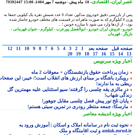
 ایران
-
اقتصادی
-
10 ماه پیش - دوشنبه 7 مهر 1404، 15:00
79392447
پس از بازرسی دقیق خودروی مذکور، تعداد 6 عدد شمش نقره یک کیلویی جمعا به
وزن 6 کیلوگرم که به صورت ماهرانه در قسمت های مختلف خودرو جاساز شده
 - از اژدها وارد می شود تا مبارزه خونین ؛ ...
رو
-
فروش ایران خودرو
-
ابوالفضل پورعرب
-
کیلوگرم
-
عنوان قهرمانی
-
یگر
-
قهرمان
حه قبل
صفحه بعد
1
2
3
4
5
6
7
8
9
10
11
12
20
19
18
17
16
15
14
بار ویژه
سرنویس
مان پرداخت حقوق بازنشستگان + معوقات 2 ماه
ویکرد باشگاه بر مبنای ارزش های انقلاب است؛/ خیبر: این صفحات
طی به ما ندارند!
ر مالزی یقه چلسی را گرفتند/ سیو استثنایی علیه مهمترین گل
دگی شهاب!
ایان تلخ تور پیش فصل چلسی مقابل جوهور!
ارسکا: جمعه منتظر رودری در تمرین سیتی هستم!
بار ویژه
اندیشه معاصر
حوه ثبت نام در سامانه املاک و اسکان | آموزش ورود به
amlak.mr و ثبت اقامتگاه و ملک