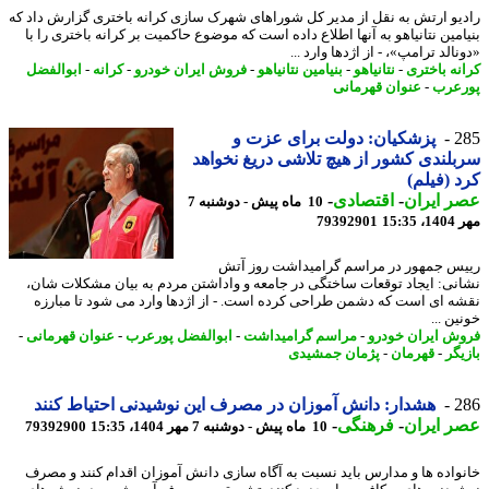
یو ارتش به نقل از مدیر کل شوراهای شهرک سازی کرانه باختری گزارش داد که
امین نتانیاهو به آنها اطلاع داده است که موضوع حاکمیت بر کرانه باختری را با
الد ترامپ»، - از اژدها وارد ...
نه باختری
-
نتانیاهو
-
بنیامین نتانیاهو
-
فروش ایران خودرو
-
کرانه
-
ابوالفضل
عرب
-
عنوان قهرمانی
2
پزشکیان: دولت برای عزت و
لندی کشور از هیچ تلاشی دریغ نخواهد
 (فیلم)
 ایران
-
اقتصادی
-
10 ماه پیش - دوشنبه 7
15:3
79392901
س جمهور در مراسم گرامیداشت روز آتش
نی: ایجاد توقعات ساختگی در جامعه و واداشتن مردم به بیان مشکلات شان،
ه ای است که دشمن طراحی کرده است. - از اژدها وارد می شود تا مبارزه
ن ...
ش ایران خودرو
-
مراسم گرامیداشت
-
ابوالفضل پورعرب
-
عنوان قهرمانی
-
یگر
-
قهرمان
-
پژمان جمشیدی
2
هشدار: دانش آموزان در مصرف این نوشیدنی احتیاط کنند
 ایران
-
فرهنگی
-
10 ماه پیش - دوشنبه 7 مهر 1404، 15:35
79392900
واده ها و مدارس باید نسبت به آگاه سازی دانش آموزان اقدام کنند و مصرف