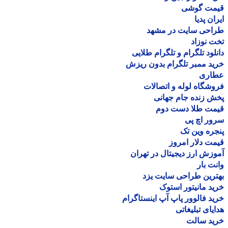
مت گوشی
ان پدیا
احی سایت در مشهد
 نوزاد
لود تلگرام و تلگرام طلایی
د ممبر تلگرام بدون ریزش
اری
شگاه لوله و اتصالات
 زنده جام جهانی
مت طلا دست دوم
ر اچ پی
ره وین تک
ت دلار امروز
زش ارز دیجیتال در تهران
ت بار
رین طراحی سایت یزد
د مانیتور استوک
د فالوور پاپ آپ اینستاگرام
یای تبلیغاتی
ید سالت