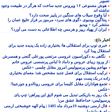
ویر
هوش مصنوعی ۱۶ ویروس جدید ساخت که هرگز در طبیعت وجود
شته اند
یا وقوع سیلاب های سنگین در پاییز صحت دارد؟
نتاگون ویدیوی «گوی های سرد» مرموز بر فراز خلیج عمان را
تشر کرد + ویدیو
یران از پهپاد ریپر و هرمس چه اطلاعاتی به دست می آورد؟
ار داغ:
بری توپ برای استقلالی ها/ بختیاری زاده یک پدیده جدید برای
قلال پیدا کرد
گاهی به دکوراسیون عروسی مرتضی پورعلی گنجی و همسرش
ز ورود زیبای عروس و داماد تا لباس پرنسسی عروس خانم
هاجم پیشین پرسپولیس امروز مقابل چلسی +عکس
رکیب استقلال برای فصل جدید مشخص شد/ معمای بختیاری
ه در یک پست مهم
جمع هواداران مقابل کلیسا برای عروسی رونالدو و جورجینا!
کس
ک روز به بازیکنی تبدیل می شوم لایق این پیراهن/ چپ پای
سپولیس: خداحافظ عشق من!
فال ارمنی دوشنبه 19مرداد ماه 1405 | پیام الهه خوشبختی ارمنی
ی فردا شما