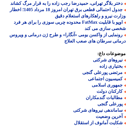
ختر بلاگر تهرانی، حمیدرضا رجب زاده را به قرار مرگ کشاند
جدول احتمالی قطعی برق تهران امروز 18 مرداد 1405؛ اخطار
رت نیرو و راهکارهای استعلام دقیق
اوپو با قابلیت FatMax محدوده چربی سوزی را برای هر فرد
صی سازی می کند
ونمایی از واکسن بومی «آنگارا» و طرح ژن درمانی و ویروس
انی سرطان های صعب العلاج
ضوعات داغ:
یروهای شرکتی
ختیاری زاده
رتضی پورعلی گنجی
میسیون اجتماعی
مهوری اسلامی
ارکنان دولت
طالبات گندمکاران
ورعلی گنجی
اماندهی نیروهای شرکتی
خرین وضعیت
کایت آمانوف از استقلال