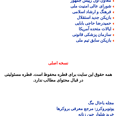
عاون اول رییس جمهور
ورای عالی امنیت ملی
رهنگ و ارشاد اسلامی
ازیکن جدید استقلال
میدرضا حاجی بابایی
یالات متحده آمریکا
ازمان پزشکی قانونی
ازیکن سابق تیم ملی
نسخه اصلی
مه حقوق این سایت برای قطره محفوظ است. قطره مسئولیتی
در قبال محتوای مطالب ندارد.
ه باحال مگ
وبروکرز: مرجع معرفی بروکرها
د شلوار جین زنانه