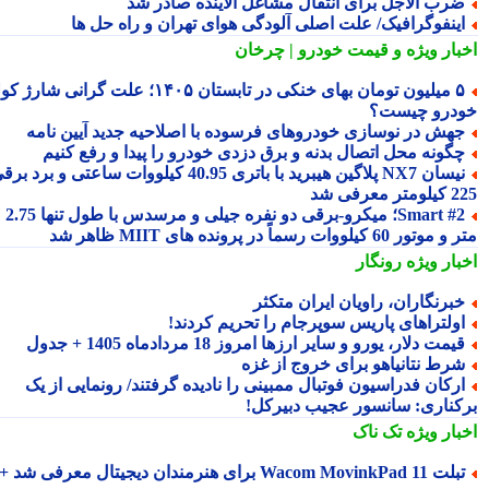
رب الاجل برای انتقال مشاغل آلاینده صادر شد
ینفوگرافیک/ علت اصلی آلودگی هوای تهران و راه حل ها
بار ویژه
و قیمت خودرو | چرخان
۵ میلیون تومان بهای خنکی در تابستان ۱۴۰۵؛ علت گرانی شارژ کولر
درو چیست؟
هش در نوسازی خودروهای فرسوده با اصلاحیه جدید آیین نامه
گونه محل اتصال بدنه و برق دزدی خودرو را پیدا و رفع کنیم
نیسان NX7 پلاگین هیبرید با باتری 40.95 کیلووات ساعتی و برد برقی
 معرفی شد
Smart #2؛ میکرو-برقی دو نفره جیلی و مرسدس با طول تنها 2.75
ور 60 کیلووات رسماً در پرونده های MIIT ظاهر شد
بار ویژه
رونگار
برنگاران، راویان ایران متکثر
ولتراهای پاریس سوپرجام را تحریم کردند!
یمت دلار، یورو و سایر ارزها امروز 18 مردادماه 1405 + جدول
رط نتانیاهو برای خروج از غزه
رکان فدراسیون فوتبال ممبینی را نادیده گرفتند/ رونمایی از یک
کناری: سانسور عجیب دبیرکل!
بار ویژه
تک ناک
تبلت Wacom MovinkPad 11 برای هنرمندان دیجیتال معرفی شد +