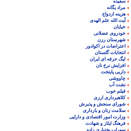
فیده
راد یگانه
زینه ازدواج
یت الله علم الهدی
یایان
ودروی عضلانی
هرستان رزن
عتراضات در اکوادور
نتخابات گلستان
یگ حرفه ای ایران
فزایش نرخ نان
اربی پایتخت
اووشی
شت آب
یلم خوب
لاهبرداری ارزی
ورای سنجش و پذیرش
لامت زنان و بارداری
زارت امور اقتصادی و دارایی
رهنگ ایثار و شهادت
هراب بختیاری زاده