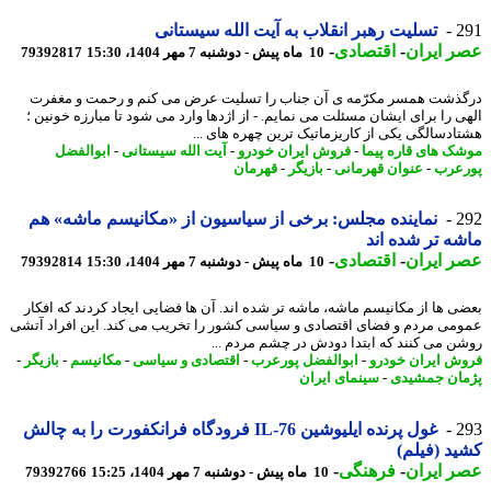
2
تسلیت رهبر انقلاب به آیت الله سیستانی
 ایران
-
اقتصادی
-
10 ماه پیش - دوشنبه 7 مهر 1404، 15:30
79392817
ذشت همسر مکرّمه ی آن جناب را تسلیت عرض می کنم و رحمت و مغفرت
ی را برای ایشان مسئلت می نمایم. - از اژدها وارد می شود تا مبارزه خونین ؛
ادسالگی یکی از کاریزماتیک ترین چهره های ...
ک های قاره پیما
-
فروش ایران خودرو
-
آیت الله سیستانی
-
ابوالفضل
عرب
-
عنوان قهرمانی
-
بازیگر
-
قهرمان
2
نماینده مجلس: برخی از سیاسیون از «مکانیسم ماشه» هم
ه تر شده اند
 ایران
-
اقتصادی
-
10 ماه پیش - دوشنبه 7 مهر 1404، 15:30
79392814
ی ها از مکانیسم ماشه، ماشه تر شده اند. آن ها فضایی ایجاد کردند که افکار
می مردم و فضای اقتصادی و سیاسی کشور را تخریب می کند. این افراد آتشی
ن می کنند که ابتدا دودش در چشم مردم ...
ش ایران خودرو
-
ابوالفضل پورعرب
-
اقتصادی و سیاسی
-
مکانیسم
-
بازیگر
-
ان جمشیدی
-
سینمای ایران
2
غول پرنده ایلیوشین IL-76 فرودگاه فرانکفورت را به چالش
د (فیلم)
 ایران
-
فرهنگی
-
10 ماه پیش - دوشنبه 7 مهر 1404، 15:25
79392766