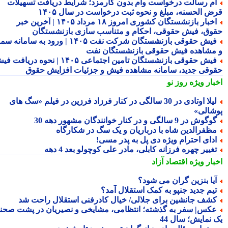
م رسالت درخواست وام بدون کارمزد؛ شرایط دریافت تسهیلات
ض الحسنه، مبلغ و نحوه ثبت درخواست در سال ۱۴۰۵
اخبار بازنشستگان کشوری امروز ۱۸ مرداد ۱۴۰۵ | آخرین خبر
وق، فیش حقوقی، احکام و متناسب سازی بازنشستگان
فیش حقوقی بازنشستگان شرکت نفت ۱۴۰۵ | ورود به سامانه سما
مشاهده فیش حقوقی بازنشستگان نفت
فیش حقوقی بازنشستگان تامین اجتماعی ۱۴۰۵ | نحوه دریافت فیش
وقی جدید، سامانه مشاهده فیش و جزئیات افزایش حقوق
بار ویژه
روز نو
لیلا اوتادی در 30 سالگی در کنار فرزاد فرزین در فیلم «سگ های
شالی»
گوش در 9 سالگی و در کنار خوانندگان مشهور دهه 30
ظفرالدین شاه با درباریان و یک سگ در شکارگاه
دای احترام ویژه دی پل به پدر مسی!
غییر چهره فرزانه کابلی، مادر علی کوچولو بعد 4 دهه
بار ویژه
اقتصاد آزاد
یا بنزین گران می شود؟
یم جدید جنپو به کمک استقلال آمد؟
شف جانشین برای جلالی/ خیال کادرفنی استقلال راحت شد
کس| سفر به گذشته؛ انتظامی، مشایخی و نصیریان در پشت صحنه
 نمایش؛ سال 44