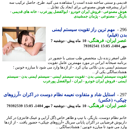
می و سنتی ساخته شده است را مشاهده می کنید. طرح، حاصل ترکیب سه
ار پیشرفته هوش مصنوعی برای ایجاد یک تقابل ...
ش مصنوعی
-
فروش ایران خودرو
-
ابوالفضل پورعرب
-
خانه های قدیمی
-
یگر
-
مصنوعی
-
پژمان جمشیدی
2
مهم ترین راز تقویت سیستم ایمنی
 (فیلم)
 ایران
-
فرهنگی
-
10 ماه پیش - دوشنبه 7
15:0
79392541
 اصغر زنده دل، متخصص طب سنتی با حضور در
امه صبحانه ایرانی در مورد مهمترین عامل تقویت
تم ایمنی بدن نکاتی بیان کرد. - از اژدها وارد می شود تا مبارزه خونین ؛
ادسالگی یکی از ...
یت سیستم ایمنی بدن
-
تقویت سیستم ایمنی
-
سیستم ایمنی بدن
-
سیستم
نی
-
فروش ایران خودرو
-
ایران
-
ابوالفضل پورعرب
2
استایل شاد و متفاوت نعیمه نظام دوست در اکران «آرزوهای
کی» (عکس)
 ایران
-
فرهنگی
-
10 ماه پیش - دوشنبه 7 مهر 1404، 15:05
79392539
م نظام دوست، بازیگر، با تیپ و ظاهر خاص (گل آرایی و عینک فانتزی) در کنار
یوش فرضیایی در اکران پایانی سریال «آرزوهای چپکی» حضور یافت. - از اژدها
د می شود تا مبارزه خونین ؛ هشتادسالگی ...