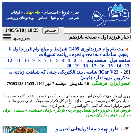
-
-
-
-
خبر
کرونا
استخدام
جام جهانی
اوقات
-
-
-
شرعی
آب و هوا
تماس
ویدئوهای ورزشی
18:25 | 1405/5/18
ار فرزند اول - صفحه پانزدهم
سرویسها
ثبت نام وام فرزندآوری 1405؛ شرایط و مبلغ وام فرزند اول تا
م، سامانه ve.cbi.ir و نحوه دریافت تسهیلات
حه قبل
صفحه بعد
1
2
3
4
5
6
7
8
9
10
11
12
20
19
18
17
16
15
14
2
iCar V23؛ شاسی بلند الکتریکی چینی که شباهت زیادی به
کروزر تویوتا دارد (فیلم)
 ایران
-
فرهنگی
-
10 ماه پیش - دوشنبه 7 مهر 1404، 15:55
79393138
چری آی کار وی23 یک کراس اوور جعبه ای است که در قسمت عقب کاملا بیننده را
یاد جی کلاس مرسدس می اندازد اما در کل تکرار محصولات قبلی چری مانند
ر تراولر است که کمی دکوراسیون آن تغییر کرده است.
ش ایران خودرو
-
ابوالفضل پورعرب
-
بازیگر
-
پژمان جمشیدی
-
سینمای ایران
ارزه خونین
-
ایران خودرو
2
طرز تهیه دلمه آذربایجانی اصیل و