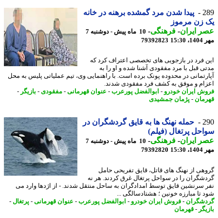
2
پیدا شدن مرد گمشده برهنه در خانه
 زن مرموز
 ایران
-
فرهنگی
-
10 ماه پیش - دوشنبه 7
15:3
79392823
 فرد در بازجویی های تخصصی اعتراف کرد که
ی قبل با مرد مفقودی آشنا شده و او را به
رتمانی در محدوده پونک برده است. با راهنمایی وی، تیم عملیاتی پلیس به محل
ام و موفق به کشف فرد مفقودی شدند.
ش ایران خودرو
-
ابوالفضل پورعرب
-
عنوان قهرمانی
-
مفقودی
-
بازیگر
-
مان
-
پژمان جمشیدی
2
حمله نهنگ ها به قایق گردشگران در
حل پرتغال (فیلم)
 ایران
-
فرهنگی
-
10 ماه پیش - دوشنبه 7
15:3
79392820
هی از نهنگ های قاتل، قایق تفریحی حامل
شگران را در سواحل پرتغال غرق کردند. هر نه
 سرنشین قایق توسط امدادگران به ساحل منتقل شدند. - از اژدها وارد می
 تا مبارزه خونین ؛ هشتادسالگی ...
شگران
-
فروش ایران خودرو
-
ابوالفضل پورعرب
-
عنوان قهرمانی
-
پرتغال
-
یگر
-
قهرمان