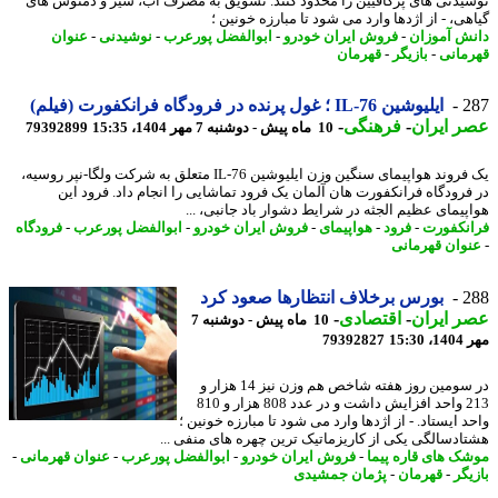
یدنی های پرکافیین را محدود کنند. تشویق به مصرف آب، شیر و دمنوش های
ی، - از اژدها وارد می شود تا مبارزه خونین ؛
ش آموزان
-
فروش ایران خودرو
-
ابوالفضل پورعرب
-
نوشیدنی
-
عنوان
مانی
-
بازیگر
-
قهرمان
2
ایلیوشین IL-76 ؛ غول پرنده در فرودگاه فرانکفورت (فیلم)
 ایران
-
فرهنگی
-
10 ماه پیش - دوشنبه 7 مهر 1404، 15:35
79392899
یک فروند هواپیمای سنگین وزن ایلیوشین IL-76 متعلق به شرکت ولگا-نپر روسیه،
فرودگاه فرانکفورت هان آلمان یک فرود تماشایی را انجام داد. فرود این
پیمای عظیم الجثه در شرایط دشوار باد جانبی، ...
نکفورت
-
فرود
-
هواپیمای
-
فروش ایران خودرو
-
ابوالفضل پورعرب
-
فرودگاه
وان قهرمانی
2
بورس برخلاف انتظارها صعود کرد
 ایران
-
اقتصادی
-
10 ماه پیش - دوشنبه 7
15:3
79392827
در سومین روز هفته شاخص هم وزن نیز 14 هزار و
213 واحد افزایش داشت و در عدد 808 هزار و 810
 ایستاد. - از اژدها وارد می شود تا مبارزه خونین ؛
ادسالگی یکی از کاریزماتیک ترین چهره های منفی ...
ک های قاره پیما
-
فروش ایران خودرو
-
ابوالفضل پورعرب
-
عنوان قهرمانی
-
یگر
-
قهرمان
-
پژمان جمشیدی