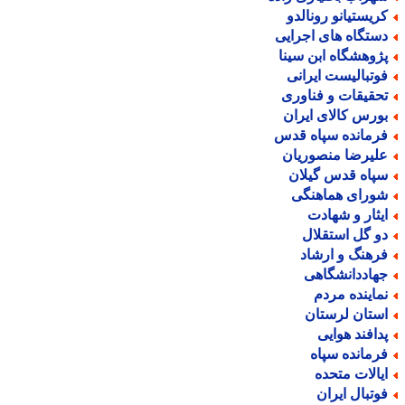
ریستیانو رونالدو
ستگاه های اجرایی
ژوهشگاه ابن سینا
وتبالیست ایرانی
حقیقات و فناوری
ورس کالای ایران
رمانده سپاه قدس
لیرضا منصوریان
پاه قدس گیلان
ورای هماهنگی
یثار و شهادت
و گل استقلال
رهنگ و ارشاد
هاددانشگاهی
ماینده مردم
ستان لرستان
دافند هوایی
رمانده سپاه
یالات متحده
وتبال ایران