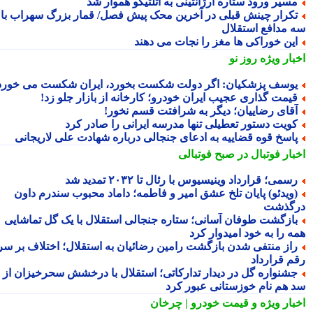
سیر ورود ستاره آرژانتینی به اتلتیکو هموار شد
کرار چینش قبلی در آخرین محک پیش فصل/ قمار بزرگ سهراب با
 مدافع استقلال
ین خوراکی ها مغز را نجات می دهند
بار ویژه
روز نو
وسف پزشکیان: اگر دولت شکست بخورد، ایران شکست می خورد
یمت گذاری عجیب ایران خودرو؛ کارخانه از بازار جلو زد!
قای رضاییان؛ دیگر به شرافتت قسم نخور!
ویت دستور تعطیلی تنها مدرسه ایرانی را صادر کرد
اسخ قوه قضاییه به ادعای جنجالی درباره شهادت علی لاریجانی
بار فوتبال در صبح فوتبالی
سمی؛ قرارداد وینیسیوس با رئال تا ۲۰۳۲ تمدید شد
ویدئو) پایان تلخ عشق امیر و فاطمه؛ داماد محبوب سندرم داون
گذشت
ازگشت طوفان آسانی؛ ستاره جنجالی استقلال با یک گل تماشایی
ه را به خود امیدوار کرد
از منتفی شدن بازگشت رامین رضائیان به استقلال؛ اختلاف بر سر
م قرارداد
شنواره گل در دیدار تدارکاتی؛ استقلال با درخشش سحرخیزان از
 هم نام خوزستانی عبور کرد
بار ویژه
و قیمت خودرو | چرخان