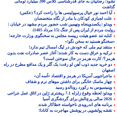
نشود/ رضاییان به جای قدرشناسی کلاس 200 میلیارد تومانی
اشت
یا احمد نور خیال پرسپولیسی ها را راحت کرد؟ (عکس)
لت لجبازی کودکان با مادر از نگاه متخصصان
یدئو | یکصدوپنجاه ونهمین شب حضور مردم مشهد در خیابان |
ت مردم از ایران پس از جنگ (15 مرداد 1405)
نایه تند عضو هیئت رییسه مجلس به سخنگوی وزارت خارجه؛
نگو هستید نه سخن نگو!»
نتقد تیم ملی که خودش در لیگ امسال تیم ندارد!
رکیه و عراق دست به کار شدند؛ آغاز عصر صادرات نفت بدون
مز؟/ کارت هرمز در حال سوختن است؟
و خرید جدید ذوب آهن لو رفت/ یک گلر و یک مدافع مطرح در راه
فهان
اجراجویی آمریکا در هرمز و اقتصاد «آسه آن»
هار ماسک خانگی برای داشتن موهای نرم و شفاف
ینیسیوس به رکورد رونالدو رسید
دئو| لحظه وقوع زلزله 7.1 ریشتری ژاپن در اتاق عمل جراحی
الی پرچالش برای گردشگری آسیا
رنامه های اندرویدی ناخواسته خطاکار شدند
قشه پولشویی در پوشش مهاجرت به کانادا!