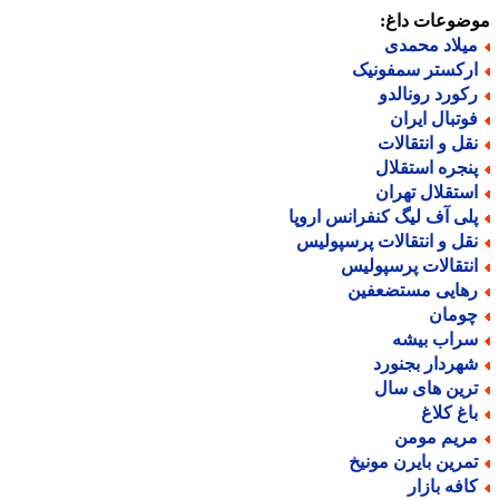
ضوعات داغ:
یلاد محمدی
رکستر سمفونیک
کورد رونالدو
وتبال ایران
قل و انتقالات
نجره استقلال
ستقلال تهران
لی آف لیگ کنفرانس اروپا
قل و انتقالات پرسپولیس
نتقالات پرسپولیس
هایی مستضعفین
ومان
راب بیشه
هردار بجنورد
رین های سال
اغ کلاغ
ریم مومن
مرین بایرن مونیخ
افه بازار