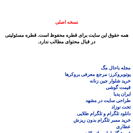
نسخه اصلی
مه حقوق این سایت برای قطره محفوظ است. قطره مسئولیتی
در قبال محتوای مطالب ندارد.
ه باحال مگ
وبروکرز: مرجع معرفی بروکرها
د شلوار جین زنانه
مت گوشی
ان پدیا
احی سایت در مشهد
 نوزاد
لود تلگرام و تلگرام طلایی
د ممبر تلگرام بدون ریزش
اری