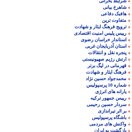
رایط بحرانی
اهرخ بیانی
افبک دفاعی
تفاوت ترین
رویج فرهنگ ایثار و شهادت
ییس پلیس امنیت اقتصادی
ستاندار خراسان رضوی
ستان آذربایجان غربی
نجره نقل و انتقالات
رتش رژیم صهیونیستی
هرمانی در لیگ برتر
رهنگ ایثار و شهادت
حمدجواد حسین نژاد
اره 10 پرسپولیس
ارانه های انرژی
ییس جمهور ترکیه
ردار حسین رحیمی
ر اثر تیراندازی
اشگاه پرسپولیس
اکنش های مردمی
ازگشت به ایران