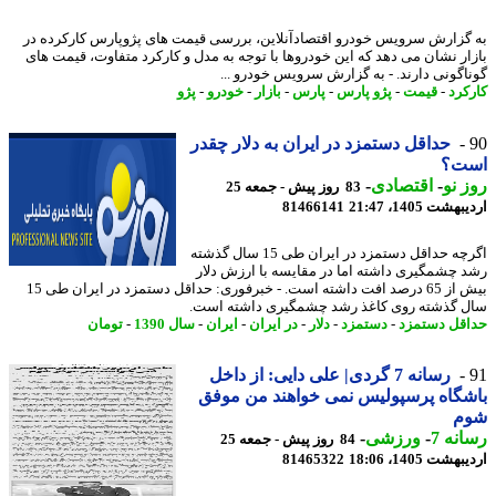
گزارش سرویس خودرو اقتصادآنلاین، بررسی قیمت های پژوپارس کارکرده در
ار نشان می دهد که این خودروها با توجه به مدل و کارکرد متفاوت، قیمت های
اگونی دارند. - به گزارش سرویس خودرو ...
کرد
-
قیمت
-
پژو پارس
-
پارس
-
بازار
-
خودرو
-
پژو
حداقل دستمزد در ایران به دلار چقدر
ت؟
 نو
-
اقتصادی
-
83 روز پیش - جمعه 25
شت 1405، 21:47
81466141
اگرچه حداقل دستمزد در ایران طی 15 سال گذشته
 چشمگیری داشته اما در مقایسه با ارزش دلار
بیش از 65 درصد افت داشته است. - خبرفوری: حداقل دستمزد در ایران طی 15
 گذشته روی کاغذ رشد چشمگیری داشته است.
قل دستمزد
-
دستمزد
-
دلار
-
در ایران
-
ایران
-
سال 1390
-
تومان
رسانه 7 گردی| علی دایی: از داخل
گاه پرسپولیس نمی خواهند من موفق
م
نه 7
-
ورزشی
-
84 روز پیش - جمعه 25
شت 1405، 18:06
81465322