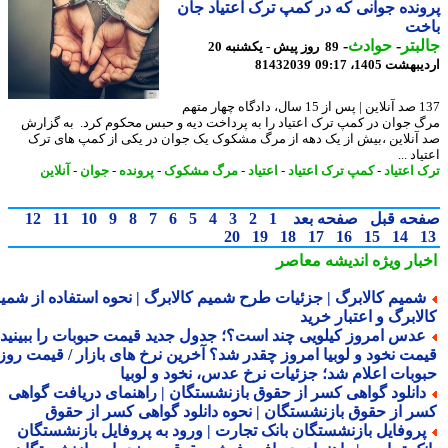
نده جوانی که در کمپ ترک اعتیاد جان
خت
بتر
-
حوادث
-
89 روز پیش - یکشنبه 20
شت 1405، 09:17
81432039
137 صد آنلاین | پس از 15 سال، دادگاه چهار متهم
 جوان در کمپ ترک اعتیاد را به پرداخت دیه و حبس محکوم کرد. به گزارش
آنلاین ،بیش از یک دهه از مرگ مشکوک یک جوان در یکی از کمپ های ترک
اد ...
 اعتیاد
-
کمپ ترک اعتیاد
-
اعتیاد
-
مرگ مشکوک
-
پرونده
-
جوان
-
آنلاین
حه قبل
صفحه بعد
1
2
3
4
5
6
7
8
9
10
11
12
20
19
18
17
16
15
14
بار ویژه
اندیشه معاصر
میم کالابرگ | جزئیات طرح شمیم کالابرگ | نحوه استفاده از شمیم
لابرگ و اعتبار خرید
دس امروز کیلویی چند است؟؛ جدول جدید قیمت حبوبات را ببینید /
مت نخود و لوبیا امروز چقدر شد؟ آخرین نرخ های بازار / قیمت روز
وبات اعلام شد؛ جزئیات نرخ عدس، نخود و لوبیا
انلود گواهی کسر از حقوق بازنشستگان | راهنمای دریافت گواهی
ر از حقوق بازنشستگان | نحوه دانلود گواهی کسر از حقوق
روفایل بازنشستگان بانک تجارت | ورود به پروفایل بازنشستگان