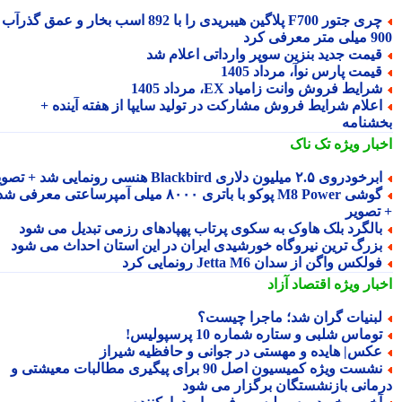
چری جتور F700 پلاگین هیبریدی را با 892 اسب بخار و عمق گذرآب
 معرفی کرد
یمت جدید بنزین سوپر وارداتی اعلام شد
یمت پارس نوآ، مرداد 1405
رایط فروش وانت زامیاد EX، مرداد 1405
علام شرایط فروش مشارکت در تولید سایپا از هفته آینده +
شنامه
بار ویژه
تک ناک
رخودروی ۲.۵ میلیون دلاری Blackbird هنسی رونمایی شد + تصویر
گوشی M8 Power پوکو با باتری ۸۰۰۰ میلی آمپرساعتی معرفی شد
تصویر
الگرد بلک هاوک به سکوی پرتاب پهپادهای رزمی تبدیل می شود
زرگ ترین نیروگاه خورشیدی ایران در این استان احداث می شود
ولکس واگن از سدان Jetta M6 رونمایی کرد
بار ویژه
اقتصاد آزاد
بنیات گران شد؛ ماجرا چیست؟
وماس شلبی و ستاره شماره 10 پرسپولیس!
کس| هایده و مهستی در جوانی و حافظیه شیراز
نشست ویژه کمیسیون اصل 90 برای پیگیری مطالبات معیشتی و
مانی بازنشستگان برگزار می شود