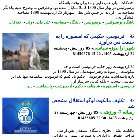
لافات میان علی دایی و مدیران وقت باشگاه
پرسپولیس در بهار سال 1390 کاملا نمایان شده بود و طرفین به وضوح علیه یکدیگر
مصاحبه می کردند. در چنین شرایطی شهریار 25 اردیبهشت 1390 مصاحبه
گرانه ...
گاه پرسپولیس
-
پرسپولیس
-
باشگاه
-
مصاحبه
-
علی دایی
-
ولی
-
اختلافات
فردوسی، حکیمی که اسطوره را به
ت دین درآورد
 آرا نیوز
-
سیاسی
-
85 روز پیش - پنجشنبه
81459876
2 اردیبهشت روز حکیم فردوسی است و چه
نیکوست از منویات رهبر شهیدمان در سال 1390 در
ه پاسداشت مقام فردوسی حکیم یاد کنیم که فرمودند: شاهنامه تنها یک اثر
سی نیست، - بلکه کتابی سرشار از ...
وسی
-
اسطوره
-
شاهنامه
-
حکیم
-
اردیبهشت
-
پاسداشت
-
دین
تکلیف مالکیت لوگو استقلال مشخص
نه 7
-
ورزشی
-
85 روز پیش - چهارشنبه 23
شت 1405، 22:30
81456605
کیت نشان تجاری باشگاه استقلال پس از طی
حل حقوقی و اداری، به صورت رسمی در دارایی