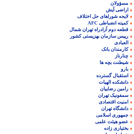
سؤولان
راضی آیش
ایحه شوراهای حل اختلاف
میته انضباطی AFC
طعه دوم آزادراه تهران شمال
ییس سازمان بهزیستی کشور
لعبادی
ارمندان بانک
نارناز
یطنت بچه ها
ارو
ستقبال گسترده
انشکده الهیات
امین رضاییان
مفونیک تهران
منیت اقتصادی
انشگاه تهران
مهوری اسلامی
ضو هیئت علمی
ختیاری زاده