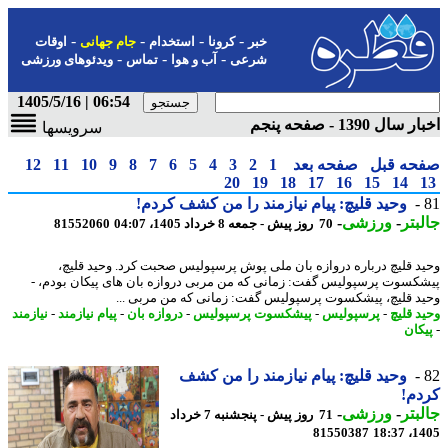
-
-
-
-
خبر
کرونا
استخدام
جام جهانی
اوقات
-
-
-
شرعی
آب و هوا
تماس
ویدئوهای ورزشی
06:54 | 1405/5/16
سال 1390 - صفحه پنجم
سرویسها
حه قبل
صفحه بعد
1
2
3
4
5
6
7
8
9
10
11
12
20
19
18
17
16
15
14
وحید قلیچ: پیام نیازمند را من کشف کردم!
بتر
-
ورزشی
-
70 روز پیش - جمعه 8 خرداد 1405، 04:07
81552060
د قلیچ درباره دروازه بان ملی پوش پرسپولیس صحبت کرد. وحید قلیچ،
کسوت پرسپولیس گفت: زمانی که من مربی دروازه بان های پیکان بودم، -
د قلیچ، پیشکسوت پرسپولیس گفت: زمانی که من مربی ...
د قلیچ
-
پرسپولیس
-
پیشکسوت پرسپولیس
-
دروازه بان
-
پیام نیازمند
-
نیازمند
کان
وحید قلیچ: پیام نیازمند را من کشف
م!
بتر
-
ورزشی
-
71 روز پیش - پنجشنبه 7 خرداد
81550387
1405