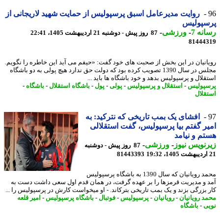
روایت مدیرعامل اسبق پرسپولیس از حمایت شهید لاریجانی از
سپولیس
نه 7
-
ورزشی
-
87 روز پیش - دوشنبه 21 اردیبهشت 1405، 22:41
81444
انیان در این بخش از صحبت های خود گفت: «حیفم می آید این خاطره را نگویم.
مجلس در سال 1390 تصویب کرده بود که دولت حق ندارد هیچ پولی به دو باشگاه
قلال و پرسپولیس بدهد و خود باشگاه ها باید ...
پولیس
-
استقلال و پرسپولیس
-
پولی
-
پول
-
باشگاه استقلال
-
باشگاه
-
قلال
افشای یک بمب تاریخی که نترکید: به
ر گفتم بیا پرسپولیس، گفت استقلالی
م و نیامد
نویس نیوز
-
ورزشی
-
87 روز پیش - دوشنبه
81443393
محمد رویانیان که سال 1390 به باشگاه پرسپولیس
 و مدیریت قرمزها را بر عهده گرفت، در همان قدم اول سعی داشت دست به
 بزرگی بزند و یک بمب تاریخی بترکاند. - او میخواست کارش در پرسپولیس را ...
د رویانیان
-
رویانیان
-
پرسپولیس
-
فوتبال
-
باشگاه پرسپولیس
-
امیر قلعه
ی
-
باشگاه