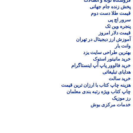
شگاه لوله و اتصالات
 زنده جام جهانی
مت طلا دست دوم
ر اچ پی
ره وین تک
ت دلار امروز
زش ارز دیجیتال در تهران
ت بار
رین طراحی سایت یزد
د مانیتور استوک
د فالوور پاپ آپ اینستاگرام
یای تبلیغاتی
ید سالت
نه چاپ کتاب با ارزان ترین قیمت
 کتاب ویژه رتبه بندی معلمان
موزیک
مات مرکزی بوش