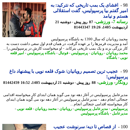
افشای یک بمب تاریخی که نترکید: به
ر گفتم بیا پرسپولیس، گفت استقلالی
م و نیامد
نه 7
-
ورزشی
-
87 روز پیش - دوشنبه 21
شت 1405، 19:26
81443347
محمد رویانیان که سال 1390 به باشگاه پرسپولیس
 و مدیریت قرمزها را بر عهده گرفت، در همان قدم اول سعی داشت دست به
 بزرگی بزند و یک بمب تاریخی بترکاند. - او میخواست کارش در پرسپولیس را ...
د رویانیان
-
رویانیان
-
پرسپولیس
-
فوتبال
-
باشگاه پرسپولیس
-
امیر قلعه
ی
-
باشگاه
عجیب ترین تصمیم رویانیان/ شوک قلعه نویی با پیشنهاد داغ
سپولیس!
گار
-
ورزشی
-
88 روز پیش - دوشنبه 21 اردیبهشت 1405، 16:52
81442459
رعامل پرسپولیس در آغاز دهه نود می گوید همان ابتدای کار میخواسته اقدامی
الی انجام دهد. - مدیرعامل پرسپولیس در آغاز دهه نود می گوید همان ابتدای
 میخواسته اقدامی جنجالی انجام ...
پولیس
-
مدیرعامل پرسپولیس
-
رویانیان
-
محمد رویانیان
-
قلعه نویی
-
رعامل
-
باشگاه پرسپولیس
1
از قصاص تا دیه/ سرنوشت عجیب