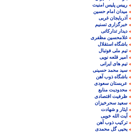
ییس پلیس امنیت
یدان امام حسین
ذربایجان غربی
برگزاری تسنیم
یدار تدارکاتی
لامحسین مظفری
اشگاه استقلال
یم ملی فوتبال
میر قلعه نویی
یم های ایرانی
ید محمد حسینی
اشگاه ذوب آهن
ربستان سعودی
حدودیت منابع
رفیت اقتصادی
عید سحرخیزان
یثار و شهادت
یت الله خویی
رکیب ذوب آهن
حیی گل محمدی