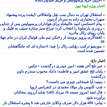
خرین خرید پرسپولیس و فریم امیدوارکننده
بار ویژه
ایونا نیوز
ستقلال تهران به دنبال بمب نقل وانتقالاتی ؟پشت پرده پیشنهاد
راب بختیاری زاده به سردار آزمون
یام احساسی امید عالیشاه برای هواداران پرسپولیس پس از جدایی
ودری بارسلونا را انتخاب کرد؛ چراغ سبز ستاره سیتی به فلیک و
یان رویای رئال مادرید
فشاگری پرویز برومند از رختکن تیم ملی فوتبال ایران در جام جهانی
مورینیو ترکیب رؤیایی رئال را چید؛ 6 ستاره ای که جایگاهشان
مین شده است
ار داغ:
بر تلخ آخر هفته | امیر حیدری درگذشت +عکس
ایان تلخ عشق امیر و فاطمه؛ داماد محبوب سندرم داون
گذشت
بینید| آیا شمخانی چیزی می دانست؟
ب کابوس وار میلاد محمدی در کنفرانس اروپا
فال ابجد امروز جمعه 16 مرداد 1405/ شاید آرزوی محالتان
ورده شود
بیانی: 400 هزار دلار صرف وکلای خارجی شد تا پنجره استقلال باز