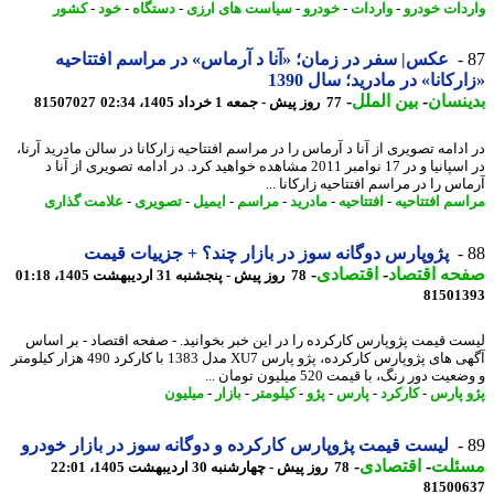
دات خودرو
-
واردات
-
خودرو
-
سیاست های ارزی
-
دستگاه
-
خود
-
کشور
عکس| سفر در زمان؛ «آنا د آرماس» در مراسم افتتاحیه
رکانا» در مادرید؛ سال 1390
نسان
-
بین الملل
-
77 روز پیش - جمعه 1 خرداد 1405، 02:34
81507027
دامه تصویری از آنا د آرماس را در مراسم افتتاحیه زارکانا در سالن مادرید آرنا،
در اسپانیا و در 17 نوامبر 2011 مشاهده خواهید کرد. در ادامه تصویری از آنا د
س را در مراسم افتتاحیه زارکانا ...
سم افتتاحیه
-
افتتاحیه
-
مادرید
-
مراسم
-
ایمیل
-
تصویری
-
علامت گذاری
پژوپارس دوگانه سوز در بازار چند؟ + جزییات قیمت
حه اقتصاد
-
اقتصادی
-
78 روز پیش - پنجشنبه 31 اردیبهشت 1405، 01:18
81501
ت قیمت پژوپارس کارکرده را در این خبر بخوانید. - صفحه اقتصاد - بر اساس
آگهی های پژوپارس کارکرده، پژو پارس XU7 مدل 1383 با کارکرد 490 هزار کیلومتر
یت دور رنگ، با قیمت 520 میلیون تومان ...
 پارس
-
کارکرد
-
پارس
-
پژو
-
کیلومتر
-
بازار
-
میلیون
لیست قیمت پژوپارس کارکرده و دوگانه سوز در بازار خودرو
ئلت
-
اقتصادی
-
78 روز پیش - چهارشنبه 30 اردیبهشت 1405، 22:01
81500