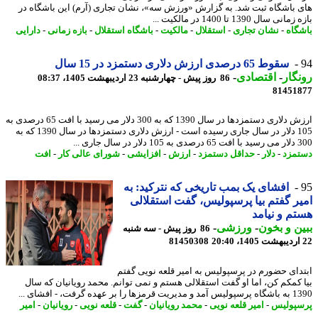
 باشگاه ثبت شد. به گزارش «ورزش سه»، نشان تجاری (آرم) این باشگاه در
نی سال 1390 تا 1400 در مالکیت ...
گاه
-
نشان تجاری
-
استقلال
-
مالکیت
-
باشگاه استقلال
-
بازه زمانی
-
دارایی
سقوط 65 درصدی ارزش دلاری دستمزد در 15 سال
گار
-
اقتصادی
-
86 روز پیش - چهارشنبه 23 اردیبهشت 1405، 08:37
81451
ارزش دلاری دستمزدها در سال 1390 که به 300 دلار می رسید با افت 65 درصدی به
105 دلار در سال جاری رسیده است - ارزش دلاری دستمزدها در سال 1390 که به
ر سال جاری ...
مزد
-
دلار
-
حداقل دستمزد
-
ارزش
-
افزایشی
-
شورای عالی کار
-
افت
افشای یک بمب تاریخی که نترکید: به
ر گفتم بیا پرسپولیس، گفت استقلالی
م و نیامد
ن و بخون
-
ورزشی
-
86 روز پیش - سه شنبه
81450308
دای حضورم در پرسپولیس به امیر قلعه نویی گفتم
 کمکم کن، اما او گفت استقلالی هستم و نمی توانم. محمد رویانیان که سال
ا را بر عهده گرفت، - افشای ...
پولیس
-
امیر قلعه نویی
-
محمد رویانیان
-
گفت
-
قلعه نویی
-
رویانیان
-
امیر