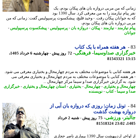
نی که من مربی دروازه بان های پیکان بودم، یک
نفر پیام نیازمند را به من معرفی کرد. سال 1390 بود
به جوانان پیکان رفت. - وحید قلیچ، پیشکسوت پرسپولیس گفت: زمانی که من
ی دروازه بان های پیکان بودم،
 نیازمند
-
نیازمند
-
پیکان
-
دروازه بان
-
پرسپولیس
-
پیشکسوت پرسپولیس
-
نان
هر هفته همراه با یک کتاب
رگزاری صداوسیما
-
فرهنگی
-
72 روز پیش - چهارشنبه 6 خرداد 1405،
81543321
13
هفته کتابی با موضوعات مختلف به مردم چهارمحال و بختیاری معرفی می شود.
ر هفته کتابی با موضوعات مختلف به مردم چهارمحال و بختیاری معرفی می
. به گزارش خبرگزاری صدا و سیما مرکز چهارمحال ...
رمحال و بختیاری
-
چهارمحال
-
بختیاری
-
استان چهارمحال و بختیاری
-
خبرگزاری
 و سیما
-
کتاب
-
نویسنده
تونل زمان| روزی که دروازه بان آبی از
وازه بهشت گذشت
بتر
-
ورزشی
-
75 روز پیش - شنبه 2 خرداد
81518324
1405
از اواخر اردیبهشت سال 1390 بیماری ناصر حجازی