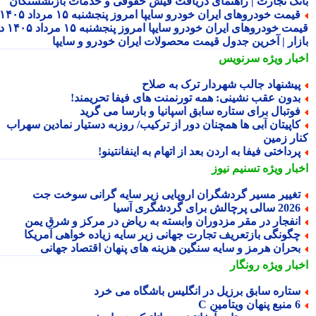
نک تجارت | راهنمای دریافت فیش حقوقی و خدمات بازنشستگان
قیمت خودروهای ایران خودرو سایپا امروز پنجشنبه ۱۵ مرداد ۱۴۰۵ |
قیمت خودروهای ایران خودرو سایپا امروز پنجشنبه ۱۵ مرداد ۱۴۰۵ در
زار | آخرین جدول قیمت محصولات ایران خودرو و سایپا
بار ویژه
سرنویس
یشنهاد جالب شهردار ترک به صلاح
دون عقب نشینی: همه تورنمنت های فیفا تحریمند!
وتبال برای ستاره سابق اسپانیا و بارسا می گرید
اپیتان آبی ها همچنان دور از ترکیب/ روزبه دستیار نمادین سهراب
ار زمین
رداختی فیفا به اردن بعد از اتهام به اینفانتینو!
بار ویژه
تسنیم نیوز
غییر مسیر گردشگران اروپایی زیر سایه گرانی سوخت جت
2 سالی پرچالش برای گردشگری آسیا
نفجار در مقر مزدوران وابسته به ریاض در مرکز و شرق یمن
گونگی بازتعریف تجارت جهانی زیر سایه زیاده خواهی آمریکا
حران هرمز و سایه سنگین هزینه های پنهان اقتصاد جهانی
بار ویژه
رونگار
تاره سابق برزیل در انگلیس باشگاه می خرد
 پنهان ویتامین C