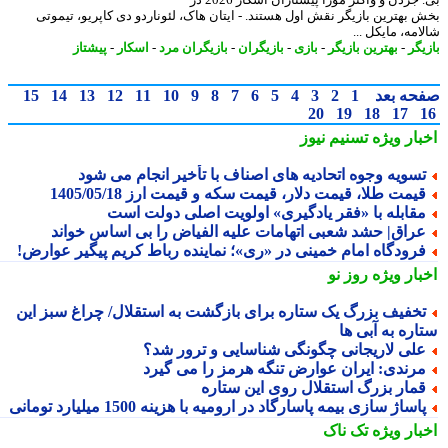
 بهترین بازیگر نقش اول هستند. - ایتان هاک، لئوناردو دی کاپریو، تیموتی
مه، مایکل ...
یگر
-
بهترین بازیگر
-
بازی
-
بازیگران
-
بازیگران مرد
-
اسکار
-
پیشتاز
حه بعد
1
2
3
4
5
6
7
8
9
10
11
12
13
14
15
20
19
18
17
بار ویژه
تسنیم نیوز
سویه وجوه اتحادیه های اصناف با تأخیر انجام می شود
یمت طلا، قیمت دلار، قیمت سکه و قیمت ارز 1405/05/18
قابله با «فقر یادگیری» اولویت اصلی دولت است
راق| حشد شعبی اتهامات علیه الفیاض را بی اساس خواند
رودگاه امام خمینی در «ری»؛ نماینده رباط کریم پیگیر عوارض!
بار ویژه
روز نو
خفیف بزرگ یک ستاره برای بازگشت به استقلال/ چراغ سبز این
اره به آبی ها
لی لاریجانی چگونگی شناسایی و ترور شد؟
رندی: ایران عوارض تنگه هرمز را می گیرد
مار بزرگ استقلال روی این ستاره
اساژ سازی بیمه پاسارگاد در ارومیه با هزینه 1500 میلیارد تومانی
بار ویژه
تک ناک