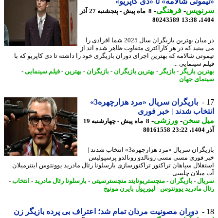
موتی شالامه» تا «دی کاپریو»
نویس
-
فرهنگی
-
8 ماه پیش - پنجشنبه 27 آذر
80243589
1404
در میان بهترین بازیگران سال 2025 شما افرادی را
بینید که در هر کاراکتری متفاوت ظاهر شده اند از
وتی شالامه که بهترین اجرای دوران بازیگری خود را داشته تا دی کاپریو که با
 سینمایی ...
رین بازیگر
-
بازیگر
-
بهترین بازیگران
-
بازیگران
-
بهترین
-
فیلم سینمایی
-
مای جهان
بازیگران سریال «مرد هزارچهره3»
خاب شدند | خبر فوری
ل سخن
-
ورزشی
-
8 ماه پیش - چهارشنبه 19
23
80161558
بازیگران سریال «مرد هزارچهره3» انتخاب شدند |
 فوری مسی مسی رونالدو رونالدو پرسپولیس
قلال سپاهان تراکتور تراکتورسازی بارسلونا رئال مادرید یوونتوس اینترمیلان
میلان چلسی ...
ال
-
بازیگران
-
منچستریونایتد منچسترسیتی
-
بارسلونا رئال مادرید
-
انتخاب
-
ل مادرید یوونتوس
-
لیورپول بایرن مونیخ
دوران مصونیت مردان تمام شد؛ اعتراف بی پرده بازیگر زن