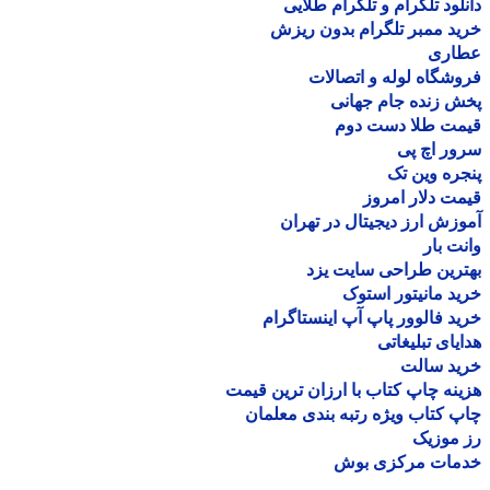
لود تلگرام و تلگرام طلایی
د ممبر تلگرام بدون ریزش
اری
شگاه لوله و اتصالات
 زنده جام جهانی
مت طلا دست دوم
ر اچ پی
ره وین تک
ت دلار امروز
زش ارز دیجیتال در تهران
ت بار
رین طراحی سایت یزد
د مانیتور استوک
د فالوور پاپ آپ اینستاگرام
یای تبلیغاتی
ید سالت
نه چاپ کتاب با ارزان ترین قیمت
 کتاب ویژه رتبه بندی معلمان
موزیک
مات مرکزی بوش