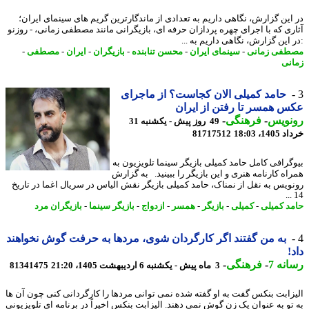
این گزارش، نگاهی داریم به تعدادی از ماندگارترین گریم های سینمای ایران؛
ری که با اجرای چهره پردازان حرفه ای، بازیگرانی مانند مصطفی زمانی، - روزنو
 این گزارش، نگاهی داریم به ...
فی زمانی
-
سینمای ایران
-
محسن تنابنده
-
بازیگران
-
ایران
-
مصطفی
-
نی
حامد کمیلی الان کجاست؟ از ماجرای
 همسر تا رفتن از ایران
نویس
-
فرهنگی
-
49 روز پیش - یکشنبه 31
14، 18:03
81717512
گرافی کامل حامد کمیلی بازیگر سینما تلویزیون به
اه کارنامه هنری و این بازیگر را ببینید. به گزارش
ویس به نقل از نمناک، حامد کمیلی بازیگر نقش الیاس در سریال اغما در تاریخ
د کمیلی
-
کمیلی
-
بازیگر
-
همسر
-
ازدواج
-
بازیگر سینما
-
بازیگران مرد
به من گفتند اگر کارگردان شوی، مردها به حرفت گوش نخواهند
!
نه 7
-
فرهنگی
-
3 ماه پیش - یکشنبه 6 اردیبهشت 1405، 21:20
81341475
زابت بنکس گفت به او گفته شده نمی توانی مردها را کارگردانی کنی چون آن ها
تو به عنوان یک زن گوش نمی دهند. الیزابت بنکس اخیراً در برنامه ای تلویزیونی