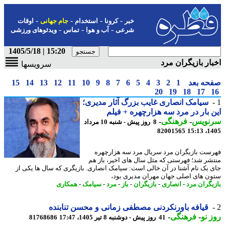
-
-
-
-
خبر
کرونا
استخدام
جام جهانی
اوقات
-
-
-
شرعی
آب و هوا
تماس
ویدئوهای ورزشی
15:20 | 1405/5/18
ار بازیگران مرد
سرویسها
حه بعد
1
2
3
4
5
6
7
8
9
10
11
12
13
14
15
20
19
18
17
سیامک انصاری غایب بزرگ آثار مدیری؛
 بار در مرد سه هزارچهره + فیلم
نویس
-
فرهنگی
-
8 روز پیش - شنبه 10 مرداد
82001565
1405
ست بازیگران مرد سریال مرد سه هزارچهره
شر شد؛ فهرستی که مثل سال های اخیر، باز هم
 یک نام آشنا در آن خالی است: سیامک انصاری. بازیگری که سال ها یکی از
ن های اصلی جهان مهران مدیری بود،
یگران مرد
-
انصاری
-
بازیگران
-
باز
-
مرد
-
سیامک
-
همکاری
قیافه باورنکردنی مصطفی زمانی و محسن تنابنده
 نو
-
فرهنگی
-
41 روز پیش - دوشنبه 8 تیر 1405، 17:47
81768686