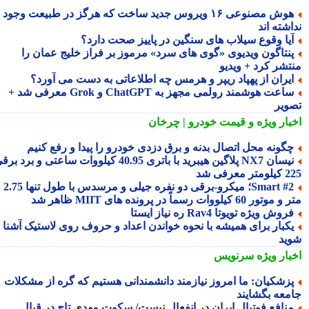
هوش مصنوعی ۱۶ ویروس جدید ساخت که هرگز در طبیعت وجود
شته اند
یا وقوع سیلاب های سنگین در پاییز صحت دارد؟
نتاگون ویدیوی «گوی های سرد» مرموز بر فراز خلیج عمان را
تشر کرد + ویدیو
یران از پهپاد ریپر و هرمس چه اطلاعاتی به دست می آورد؟
ساعت هوشمند رولمی مجهز به ChatGPT و Grok معرفی شد +
ویر
بار ویژه
و قیمت خودرو | چرخان
گونه محل اتصال بدنه و برق دزدی خودرو را پیدا و رفع کنیم
نیسان NX7 پلاگین هیبرید با باتری 40.95 کیلووات ساعتی و برد برقی
 معرفی شد
Smart #2؛ میکرو-برقی دو نفره جیلی و مرسدس با طول تنها 2.75
ور 60 کیلووات رسماً در پرونده های MIIT ظاهر شد
روش ویژه تویوتا Rav4 ره نیاز ایستا
کبار برای همیشه با نحوه خواندن اعداد و حروف روی لاستیک آشنا
ید
بار ویژه
سرنویس
زشکیان: ما امروز نیازمند دانشمندانی هستیم که گره از مشکلات
معه بگشایند
نافع فوتبال ایران در انفعال نیست/ سکوت مهدی تاج در قبال