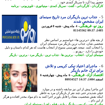
ر پیدا کرد تا سریال کمدی خود ...
گردان
-
کارگردانی
-
گفت
-
سریال کمدی
-
مینیاتوری
-
تلویزیونی
-
برنامه
جذاب ترین بازیگران مرد تاریخ سینمای
ران مشخص شدند
 نو
-
فرهنگی
-
4 ماه پیش - شنبه 8 فروردین
81145562
1405
بچه های «برترین ها» خواستیم بر اساس نظر
ی شان، جذاب ترین بازیگر مرد سینمای ایران
انتخاب کنند. نتیجه، فهرستی متنوع از انتخاب هاست که هر کدام داستان و دلیل
 را دارد. - روزنو ...
مای ایران
-
انتخاب
-
برترین ها
-
جذاب ترین
-
بازیگر مرد
-
برترین
-
بازیگر
ماجرای اعتیاد نیکی کریمی و تلاش
ی ترک خانم بازیگر
صاد آزاد
-
فرهنگی
-
6 ماه پیش - چهارشنبه 6
14، 14:37
80934527
 ماجرا پیش از این نیز سابقه داشته و در موارد
ی شدیدتر حتی چند نفر از بازیگران مرد به خاطر
که نقش شخصیت معتاد را قابل باورتر اجرا کنند به دام مواد مخدر افتاده و هرگز
ین دام ...
ی کریمی
-
کریمی
-
بازیگر
-
بازی
-
فیلم
-
اجرا
-
سینمای ایران