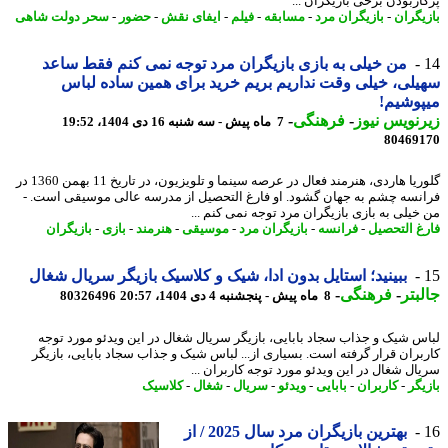
اربودن برخی بازیگران ...
یگران
-
بازیگران مرد
-
مسابقه
-
فیلم
-
ایفای نقش
-
حضور
-
سحر دولت شاهی
من خیلی به بازی بازیگران مرد توجه نمی کنم فقط ساعد
لی، خیلی وقت نداریم بریم خرید برای همین ساده لباس
وشیم!
نویس نیوز
-
فرهنگی
-
7 ماه پیش - سه شنبه 16 دی 1404، 19:52
80469
گلوریا هاردی، هنرمند فعال در عرصه سینما و تلویزیون، در تاریخ 11 بهمن 1360 در
نسه چشم به جهان گشود. او فارغ التحصیل از مدرسه عالی موسیقی است. -
خیلی به بازی بازیگران مرد توجه نمی کنم ...
غ التحصیل
-
فرانسه
-
بازیگران مرد
-
موسیقی
-
هنرمند
-
بازی
-
بازیگران
ببینید؛ استایل بدون ادا، شیک و کلاسیک بازیگر سریال شغال
بتر
-
فرهنگی
-
8 ماه پیش - پنجشنبه 4 دی 1404، 20:57
80326496
س شیک و جذاب سجاد بابایی، بازیگر سریال شغال در این ویدئو مورد توجه
بران قرار گرفته است. بسیاری از... لباس شیک و جذاب سجاد بابایی، بازیگر
ال شغال در این ویدئو مورد توجه کاربران ...
یگر
-
کاربران
-
بابایی
-
ویدئو
-
سریال
-
شغال
-
کلاسیک
بهترین بازیگران مرد سال 2025 / از