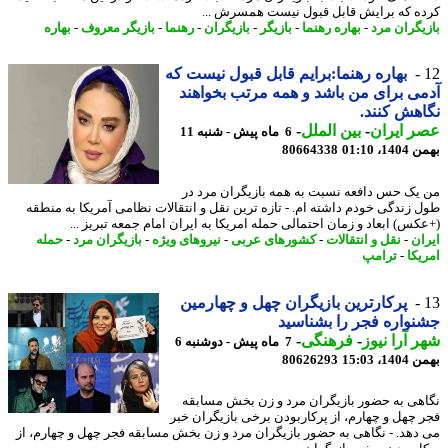
ه که برایش قابل قبول نیست همسرش ...
یگران مرد
-
بهاره رهنما
-
بازیگر
-
بازیگران
-
رهنما
-
بازیگر معروف
-
بهاره
بهاره رهنما:برایم قابل قبول نیست که
ی برای من باشد و همه مرتب بخواهند
هش کنند.
 ایران
-
بین الملل
-
6 ماه پیش - شنبه 11
، 01:10
80664338
یک حس دافعه نسبت به همه بازیگران مرد در
 زندگی خودم داشته ام. - تازه ترین نقل و انتقالات نظامی آمریکا به منطقه
کس) ابعاد و زمان احتمالی حمله امریکا به ایران امام جمعه تبریز ...
ان
-
نقل و انتقالات
-
کشورهای عربی
-
نیروهای ویژه
-
بازیگران مرد
-
حمله
یکا
-
ترامپ
پرکارترین بازیگران چهل و چهارمین
واره فجر را بشناسید
 آرا نیوز
-
فرهنگی
-
7 ماه پیش - دوشنبه 6
، 15:03
80626293
هی به حضور بازیگران مرد و زن بخش مسابقه
 چهل و چهارم، از پرکاربودن برخی بازیگران خبر
دهد. - نگاهی به حضور بازیگران مرد و زن بخش مسابقه فجر چهل و چهارم، از