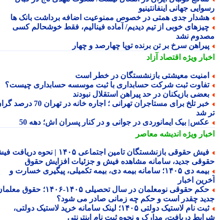
ایی جهانی اینفانتینیو
شدار جدی همتی در خصوص ممنوعیت اضافه برداشت بانک ها
یزهای خوبی از تیم دیدیم/ آماده فینالیم، فقط خوشحالم کسی
دوم نشد
یراهن سرخ بر تن برنده توپا چهارصد و چهار
بار ویژه
اقتصاد آزاد
منیت معیشتی بازنشستگان در خطر است
فاوت ثبت شرکت حسابداری با ثبت موسسه حسابداری چیست؟
عضی بازیکنان در حد پیراهن استقلال نبودند
خبر تلخ برای مستاجران تهرانی ؛ اجاره خانه در تهران 70 درصد گران
 شد
کس| بیک ایمانوردی در جوانی و در کنار پسران اش؛ دهه 50
بار ویژه
اندیشه معاصر
فیش حقوقی بازنشستگان تامین اجتماعی ۱۴۰۵ | نحوه دریافت فیش
وقی جدید، سامانه مشاهده فیش و جزئیات افزایش حقوق
بیمه دی ۱۴۰۵؛ سامانه بیمه دی، بیمه تکمیلی، پیگیری خسارت و
رین اخبار
حکم حقوقی نومعلمان در سال تحصیلی ۱۴۰۵-۱۴۰۶؛ حقوق معلمان
ید چقدر است و حکم چه زمانی صادر می شود؟
ثبت نام لاستیک دولتی ۱۴۰۵؛ لینک سامانه خرید لاستیک دولتی،
ایط دریافت، مدارک و نحوه ثبت نام اینترنتی