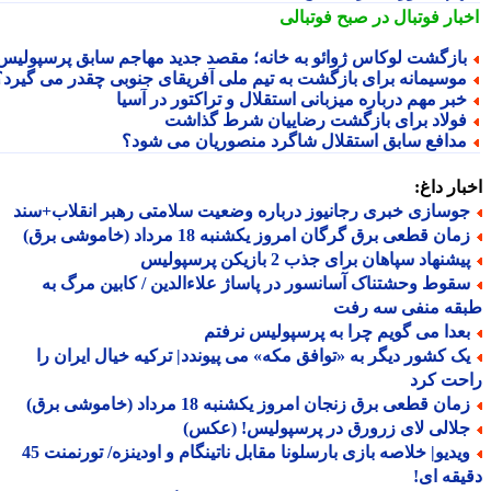
بار فوتبال در صبح فوتبالی
ازگشت لوکاس ژوائو به خانه؛ مقصد جدید مهاجم سابق پرسپولیس
وسیمانه برای بازگشت به تیم ملی آفریقای جنوبی چقدر می گیرد؟
بر مهم درباره میزبانی استقلال و تراکتور در آسیا
ولاد برای بازگشت رضاییان شرط گذاشت
دافع سابق استقلال شاگرد منصوریان می شود؟
ار داغ:
وسازی خبری رجانیوز درباره وضعیت سلامتی رهبر انقلاب+سند
ان قطعی برق گرگان امروز یکشنبه 18 مرداد (خاموشی برق)
شنهاد سپاهان برای جذب 2 بازیکن پرسپولیس
قوط وحشتناک آسانسور در پاساژ علاءالدین / کابین مرگ به
قه منفی سه رفت
عدا می گویم چرا به پرسپولیس نرفتم
ک کشور دیگر به «توافق مکه» می پیوندد| ترکیه خیال ایران را
حت کرد
ان قطعی برق زنجان امروز یکشنبه 18 مرداد (خاموشی برق)
لالی لای زرورق در پرسپولیس! (عکس)
ویدیو| خلاصه بازی بارسلونا مقابل ناتینگام و اودینزه/ تورنمنت 45
قه ای!