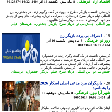
صاد آزاد
-
فرهنگی
-
8 ماه پیش - یکشنبه 16 آذر 1404، 16:32
80123874
ستن دانست، بازیگر مطرح هالیوود، در گفت وگویی زنده در جشنواره بین
للی فیلم دریای سرخ عربستان، با صراحت درباره پیشرفت های پس از جنبش
تو، - کریستن دانست، بازیگر مطرح هالیوود، ...
 المللی
-
جنبش می تو
-
دریای سرخ
-
بازیگر
-
جشنواره
-
عربستان
-
فیلم
اعتراف بی پرده بازیگر زن
 نو
-
فرهنگی
-
8 ماه پیش - یکشنبه 16 آذر
80123620
1404
ستن دانست در یک گفت وگوی زنده در جشنواره
 المللی فیلم دریای سرخ عربستان سعودی، درباره
رفتی که از زمان آغاز جنبش می تو در صنعت فیلم
لویزیون حاصل شده، - کریستن دانست، بازیگر ...
ش می تو
-
بین المللی
-
دریای سرخ
-
فیلم
-
بازیگر
-
جشنواره
-
عربستان
بازیگران مرد مدعی اصلی اسکار 2026
بشناسید
 آرا نیوز
-
فرهنگی
-
8 ماه پیش - دوشنبه 10
10
80055614
ان هاک، لئوناردو دی کاپریو، تیموتی شالامه، مایکل
بی. جردن و واگنر مورا پیشتازان اسکار 2026 در