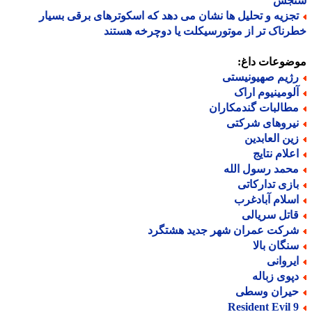
جش
جزیه و تحلیل ها نشان می دهد که اسکوترهای برقی بسیار
ناک تر از موتورسیکلت یا دوچرخه هستند
ضوعات داغ:
ژیم صهیونیستی
لومینیوم اراک
طالبات گندمکاران
یروهای شرکتی
ین العابدین
علام نتایج
حمد رسول الله
ازی تدارکاتی
سلام آبادغرب
اتل سریالی
رکت عمران شهر جدید هشتگرد
نگان بالا
یروانی
پوی زباله
یران وسطی
Resident Evil 