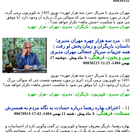
80830
مهران مدیری با سریال «مرد سه هزار چهره» نوروز 1405 به تلویزیون برمی گردد.
ی در مورد مسعود شصت چی که سوالی بزرگ درباره آن وجود دارد. آیا موفق
شود یا شکست «شش ماهه» تکرار خواهد شد؟ - ...
ان مدیری
-
تلویزیون
-
بازیگران
-
مدیری
-
مهران
-
هزار
-
چهره
مرد سه هزار چهره مهران مدیری؛
تان، بازیگران و زمان پخش لو رفت |
 جزییات سریال جنجالی مهران مدیری
ن و بخون
-
فرهنگی
-
6 ماه پیش - دوشنبه 27
، 11:25
80830223
ان مدیری با سریال «مرد سه هزار چهره» نوروز
1405 به تلویزیون برمی گردد. اثری در مورد مسعود شصت چی که سوالی بزرگ
اره آن وجود دارد. آیا موفق می شود یا شکست «شش ماهه» تکرار خواهد شد؟
.
ان مدیری
-
تلویزیون
-
بازیگران
-
مدیری
-
مهران
-
هزار
-
چهره
اعتراف بهاره رهنما درباره حسادت به نگاه مردم به همسرش
ئلت
-
فرهنگی
-
6 ماه پیش - شنبه 11 بهمن 1404، 17:43
80670914
ره رهنما، بازیگر معروف سینما و تلویزیون، در گفت وگویی تازه از احساسات و
عه های خود نسبت به بازیگران مرد صحبت کرده است. او در این مصاحبه تأکید