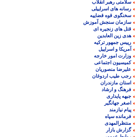
لامتی رهبر انقلاب
سانه های اسراییلی
خنگوی قوه قضاییه
ازمان سنجش آموزش
تل های زنجیره ای
دی زین العابدین
ییس جمهور ترکیه
مریکا و اسراییل
زارت امور خارجه
میسیون اجتماعی
لیرضا منصوریان
جب طیب اردوغان
ستان مازندران
رهنگ و ارشاد
بهه پایداری
صغر جهانگیر
یام نیازمند
رمانده سپاه
نتظرالمهدی
زارش بازار
وابط عمومی