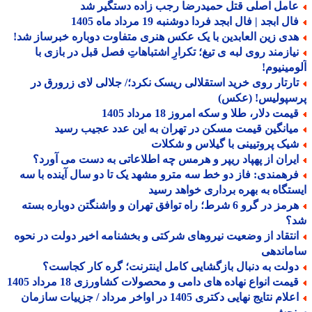
امل اصلی قتل حمیدرضا رجب زاده دستگیر شد
ل ابجد | فال ابجد فردا دوشنبه 19 مرداد ماه 1405
دی زین العابدین با یک عکس هنری متفاوت دوباره خبرساز شد!
یازمند روی لبه ی تیغ؛ تکرارِ اشتباهاتِ فصل قبل در بازی با
مینیوم!
ارتار روی خرید استقلالی ریسک نکرد؛/ جلالی لای زرورق در
سپولیس! (عکس)
مت دلار، طلا و سکه امروز 18 مرداد 1405
یانگین قیمت مسکن در تهران به این عدد عجیب رسید
یک پروتیینی با گیلاس و شکلات
یران از پهپاد ریپر و هرمس چه اطلاعاتی به دست می آورد؟
رهمندی: فاز دو خط سه مترو مشهد یک تا دو سال آینده با سه
تگاه به بهره برداری خواهد رسید
هرمز در گرو 6 شرط؛ راه توافق تهران و واشنگتن دوباره بسته
؟
نتقاد از وضعیت نیروهای شرکتی و بخشنامه اخیر دولت در نحوه
ماندهی
ولت به دنبال بازگشایی کامل اینترنت؛ گره کار کجاست؟
یمت انواع نهاده های دامی و محصولات کشاورزی 18 مرداد 1405
اعلام نتایج نهایی دکتری 1405 در اواخر مرداد / جزییات سازمان