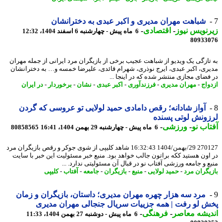
شباهت مهران مدیری و اکبر عبدی به دخترانشان
نویس نیوز
-
اقتصادی
-
6 ماه پیش - چهارشنبه 6 اسفند 1404، 12:32
80933
تازگی یک ویدیو از شباهت عجیب برخی از بازیگران مرد ایرانی از جمله مهران
ری، اکبر عبدی، ایرج نوذری، شهرام قائدی، علیرضا خمسه و… به دخترانشان
فضای مجازی منتشر شده که در اینجا ...
واج
-
مهران مدیری
-
فرزندآوری
-
اکبر عبدی
-
نشان
-
برخوردار
-
در ایران
آواز شادانه؛ رقص دامادی حمید لولایی تو عروسی که گردن
ونش لوتی پسنده
اب نو
-
ورزشی
-
6 ماه پیش - چهارشنبه 29 بهمن 1404، 16:41
80858565
270127 29/بهمن/1404 16:32:43 شاهد کلیپی از شوی جوکر و رقص بازیگران مرد
اون هستید ککه براتون جالب خواهد بود. منبع خبر مسئولیت این خبر با سایت
ع و جامعه ورزشی آفتاب نو در قبال آن مسئولیتی ندارد. ...
یگران مرد
-
حمید لولایی
-
منبع
-
بازیگران
-
جامعه
-
آفتاب
-
کلیپی
مرد سه هزار چهره مهران مدیری؛ داستان، بازیگران و زمان
 لو رفت | همه جزییات سریال جنجالی مهران مدیری
یشه معاصر
-
فرهنگی
-
6 ماه پیش - دوشنبه 27 بهمن 1404، 11:33