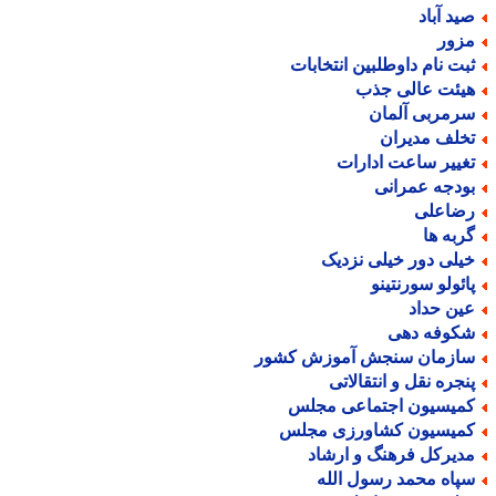
ید آباد
زور
بت نام داوطلبین انتخابات
یئت عالی جذب
رمربی آلمان
خلف مدیران
غییر ساعت ادارات
ودجه عمرانی
ضاعلی
ربه ها
یلی دور خیلی نزدیک
ائولو سورنتینو
ین حداد
کوفه دهی
ازمان سنجش آموزش کشور
نجره نقل و انتقالاتی
میسیون اجتماعی مجلس
میسیون کشاورزی مجلس
دیرکل فرهنگ و ارشاد
پاه محمد رسول الله