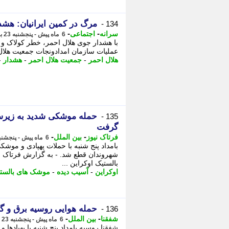
مرگ در کمین ایرانیان: هشد
134 -
-
-
سرانه
اجتماعی
6 ماه پیش - پنجشنبه 23 بهمن 1404، 18:31
با هشدار جوی هلال احمر، خطر کولاک و
عملیات سازمان امدادونجات جمعیت هلال 
هلال احمر
-
جمعیت هلال احمر
-
هشدار
-
حمله موشکی شدید به زیرسا
135 -
گرفت
-
-
فرتاک نیوز
بین الملل
6 ماه پیش - پنجشنبه 23 بهمن 1404، 16:30
بامداد پنج شنبه با حملات پهپادی و موشک
شهروندان قطع شد. - به گزارش فرتاک نیو
بالستیک اوکراین ...
اوکراین
-
آسیب دیده
-
موشک های بالست
حمله هوایی روسیه برق و گر
136 -
-
-
شفقنا
بین الملل
6 ماه پیش - پنجشنبه 23 بهمن 1404، 15:17
شفقنا روسیه بامداد پنج شنبه با پهپاده