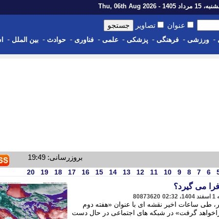
رداد 1405 - Thu, 06th Aug 2026
عنوان
تصاویر
-
-
-
-
-
-
-
-
ورزشی
فرهنگی
پزشکی
علمی
فناوری
حوادث
بین الملل
اس
بروزرسانی: 19:49
20
19
18
17
16
15
14
13
12
11
10
9
8
7
6
فرا می گیرد؟
80873620
هر، طی ساعات اخیر نقشه ای با عنوان «هفته دوم
فراخواهد گرفت» در شبکه های اجتماعی در حال دست