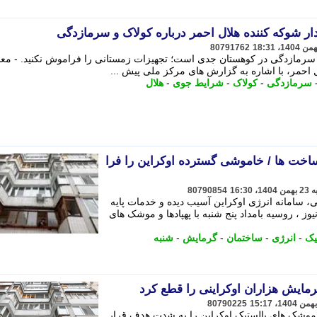
ار شوکه کننده هلال احمر درباره کولاک و سرمازدگی
80791762
 سرمازدگی در کوهستان جدی است؛ تجهیزات زمستانی را فراموش نکنید. - مع
احمر، با اشاره به گزارش های مرکز ملی پیش ...
سرمازدگی
-
کولاک
-
شرایط جوی
-
هلال
خت ها / خاموشی گسترده اوکراین را فرا
80790854
ی، سامانه انرژی اوکراین آسیب دیده و خدمات پایه
ز ، روسیه بامداد پنج شنبه با پهپادها و موشک های
یک
-
انرژی
-
ساختمان
-
گرمایش
-
شنبه
مایش هزاران اوکراینی را قطع کرد
80790225
ا و موشک های بالستیک اوکراین را به شدت هدف قرار