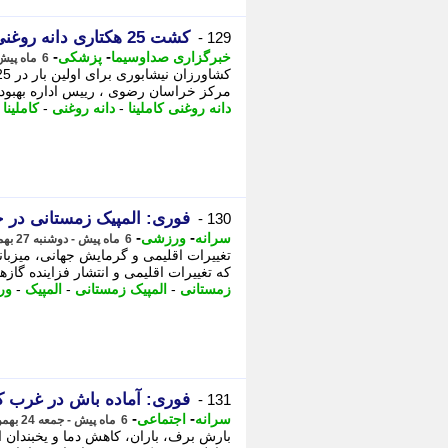
کشت 25 هکتاری دانه روغنی کاملینا در شهرستان نیشابور
129 -
-
-
خبرگزاری صداوسیما
پزشکی
6 ماه پیش - سه شنبه 28 بهمن 1404، 10:45
مرکز خراسان رضوی ، رییس اداره بهبود 
دانه روغنی کاملینا
-
دانه روغنی
-
کاملینا
-
فوری: المپیک زمستانی در 
130 -
-
-
سرانه
ورزشی
6 ماه پیش - دوشنبه 27 بهمن 1404، 11:01
تغییرات اقلیمی و گرمایش جهانی، میزبان
که تغییرات اقلیمی و انتشار فزاینده گازه
زمستانی
-
المپیک زمستانی
-
المپیک
-
ور
فوری: آماده باش در غرب ک
131 -
-
-
سرانه
اجتماعی
6 ماه پیش - جمعه 24 بهمن 1404، 10:31
بارش برف، باران، کاهش دما و یخبندان ا