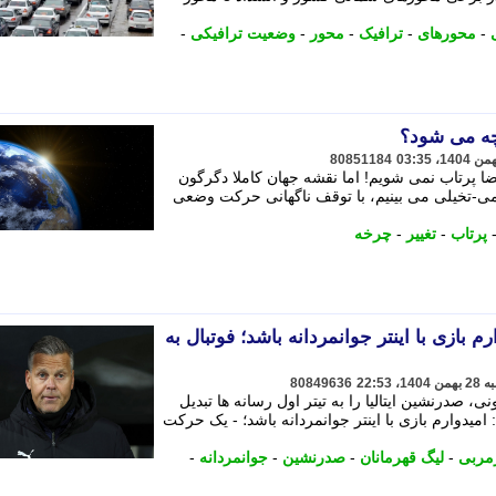
-
محورهای
-
ترافیک
-
محور
-
وضعیت ترافیکی
-
چه می شود؟
80851184
ا پرتاب نمی شویم! اما نقشه جهان کاملا دگرگون
می-تخیلی می بینیم، با توقف ناگهانی حرکت وضعی
پرتاب
-
تغییر
-
چرخه
بازی با اینتر جوانمردانه باشد؛ فوتبال به
80849636
، صدرنشین ایتالیا را به تیتر اول رسانه ها تبدیل
دوارم بازی با اینتر جوانمردانه باشد؛ - یک حرکت
ربی
-
لیگ قهرمانان
-
صدرنشین
-
جوانمردانه
-