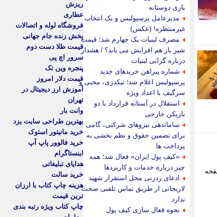
ریزش
بازی دوستانه
عطاری
مدیرعامل پرسپولیس و یک انتخاب
فروشگاه لوله و اتصالات
غیرمنتظره! (عکس)
پخش زنده جام جهانی
مصرف لبنیات یک چهارم شد؛ قیمت
قیمت طلا دست دوم
شیر باز هم افزایش می یابد؟ / هشدار
سرور اچ پی
درباره گرانی لبنیات
پنجره وین تک
شماره پیراهن خریدهای جدید
قیمت دلار امروز
پرسپولیس اعلام شد؛ تیکدری، محبی و
آموزش ارز دیجیتال در
سرگیف با اعداد ویژه
تهران
استقلال در آستانه قرارداد با دو
وانت بار
بازیکن خارجی
بهترین طراحی سایت یزد
ساماندهی نیروهای شرکتی، گامی
خرید مانیتور استوک
برای تضمین حقوق و نظم بخشی به
خرید فالوور پاپ آپ
پرداخت ها
اینستاگرام
«کیف پول ایران» فعال شد؛ همه
هدایای تبلیغاتی
چیز درباره خدمات و کاربردها
. - صفحه
خرید سالت
ادعای ردزنی محل استقرار شهید
هزینه چاپ کتاب با ارزان
لاریجانی از طریق تماس تلفنی صحت
ترین قیمت
ندارد
چاپ کتاب ویژه رتبه بندی
نحوه فعال سازی کیف پول