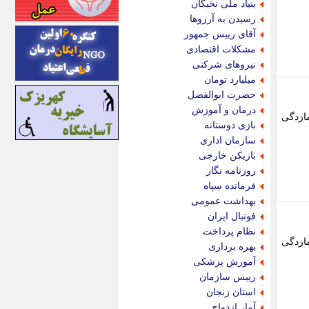
بنیاد ملی نخبگان
اینتیتر
رسیدن به آرزوها
ایونا نیوز
آقای رییس جمهور
بازتاب آنلاین
مشکلات اقتصادی
باشگاه خبرنگاران
نیروهای شرکتی
باغستان نیوز
میلیارد تومان
بامبوک
حضرت ابوالفضل
ببین و بخون
درمان و آموزش
ازدگی
بدینسان
بازی دوستانه
بنکر
سازمان اداری
بیت ران
بازیکن خارجی
پارس فوتبال
روزنامه نگار
پارسینه
فرمانده سپاه
پارسینه پلاس
بهداشت عمومی
پاز آنلاین
فوتبال ایران
پاس گل
نظام پرداخت
پانا
ازدگی
بهره برداری
پرتو نیوز
آموزش پزشکی
پرسون
رییس سازمان
پنجره نیوز
استان زنجان
پویامگ
آمار ازدواج