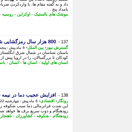
داد و به گفته مقام ها، با واردکردن ضرب
بامداد پنج ...
موشک های بالستیک
-
اوکراین
-
روسیه
-
800 هزار سال رمزگشایی شد / ردپای انسان های اولیه در انگلستان کشف شد!
137 -
-
-
گسترش نیوز
بین الملل
6 ماه پیش - پنجشنبه 23 بهمن 1404، 02:05
کودکان تا بزرگسالان، را در اروپا پیش از
انسان های اولیه
-
انسان ها
-
انسان
-
باس
افزایش عجیب دما در نیمه غر
138 -
-
-
رونگار
اقتصادی
6 ماه پیش - چهارشنبه 22 بهمن 1404، 00:22
این شدت فرانرمالی دما سبب شکوفه زو
زودهنگام و ذوب سریع برف ها خواهد شد. 
زودهنگام
-
شکوفه
-
کشاورزان
-
ناهنجار