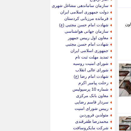
پویه آنلاین
سازمان ساماندهی مشاغل شهری
پیام نفت
دولت جمهوری اسلامی ایران
تابناک
فرمانده مرزبانی کردستان
تازه نیوز
اون
شهادت امام حسن مجتبی (ع)
تبیان
سازمان جهانی هواشناسی
تجارت نیوز
معاون اول رییس جمهور
تحریریه
شهادت امام حسن مجتبی
ترابر نیوز
جمهوری اسلامی ایران
ترفندباز
تمدید مهلت ثبت نام
تریبون اقتصاد
شورای امنیت روسیه
تسنیم نیوز
شورای عالی انقلاب
تک ناک
شهادت امام رضا (ع)
تکراتو
رحلت پیامبر اکرم
توریسم آنلاین
شماره 10 پرسپولیس
تولید نیوز
معاون بانک مرکزی
تیتر فوری
سردار قاسم رضایی
تیکنا
رییس شورای امنیت
جاب ویژن
متولدین فروردین
جار نیوز
محمدرضا ظفرقندی
جالبتر
شرکت مایکروسافت