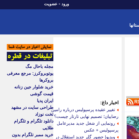
-
ورود
عضویت
تانها
مجله باحال مگ
یوتوبروکرز: مرجع معرفی
بروکرها
خرید شلوار جین زنانه
قیمت گوشی
ایران پدیا
اخبار داغ:
طراحی سایت در مشهد
تغییر عقیده پرسپولیس درباره رامین
تخت نوزاد
رضاییان؛ تصمیم نهایی تارتار چیست؟
دانلود تلگرام و تلگرام
رونمایی از شغل جدید مدیرعامل
طلایی
پرسپولیس + عکس
خرید ممبر تلگرام بدون
ویدیو| حضور گلر جدید استقلال در