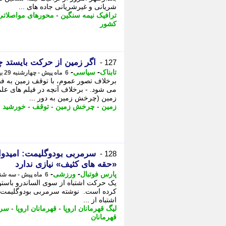
شریانی و غیرشریانی جاده های ...
ترافیک نیمه سنگین
-
محورهای مواصلاتی
کشور
اگر زمین از حرکت بایستد 
127 -
-
-
تابناک
سیاسی
6 ماه پیش - چهارشنبه 29 بهمن 1404، 03:35
برخلاف تصور عموم، با توقف زمین به فض
می شود. - برخلاف آنچه در فیلم های عل
زمین (چرخش زمین به دور ...
زمین
-
چرخش زمین
-
توقف
-
خورشید
-
سرمربی بودوگلیمت: امیدوارم 
128 -
«حقه های کثیف» نیازی ندارد
-
-
پارس فوتبال
ورزشی
6 ماه پیش - سه شنبه 28 بهمن 1404، 22:53
یک حرکت اشتباه از سوی الساندرو باستونی
کرده است. نوشته سرمربی بودوگلیمت: امی
اشتباه از ...
لیگ قهرمانان اروپا
-
قهرمانان اروپا
-
سرم
قهرمانان