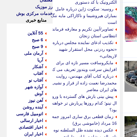
معلمان
الکترونیک با کد دستوری
رز موزیک
روسیه: سکوت ژاپن درباره عامل
خدمات مرکزی بوش
بمباران هیروشیما و ناکازاکی مایه ننگ
منابع خبری
است
تصاویر/آیین تکریم و معارفه فرمانده
55 آنلاین
انتظامی استان زنجان
6 صبح
تکذیب ادعای نماینده مجلس درباره
9 صبح
«نحوه ردزنی محل استقرار شهید
آرمان ملی
لاریجانی»
آریا
مایکروسافت مسیر تازه ای برای
آشکار
افزایش سرعت ویندوز تعریف می کند
آفتاب
درباره کتاب آقای مهندس، روایت
آفتاب نو
محمدرضا نعمت زاده از فراز و نشیب
آوازه شهر
های ایران معاصر
آوش
پیش بینی بارش های گسترده با ورود
آهن نیوز
ال نینو؛ کدام روزها پربارش تر خواهند
آینده روشن
بود؟
اتومبیل فارسی
زمان قطعی برق ساری امروز جمعه
اخبار ارسالی
16 مرداد (خاموشی برق)
اخبار اقتصادی
عکس دیده نشده ظل السلطنه نوه
اخبار ایران
ناصرالدین شاه در لباس دامادی