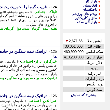
بازار کار
افغانستان
فریب گرما را نخورید، یخبن
124 -
تاجیکستان
-
-
تابناک
اجتماعی
6 ماه پیش - پنجشنبه 30 بهمن 1404، 00:30
ویدئو های ورزشی
برای روز های پیش رو شاهد تداوم گرمای 
طنز و کاریکاتور
کاملاً بهاری را در بسیاری از نقاط خواه
بازار آتی سکه
برای روز های پیش ...
هفته آینده
-
گرمای شدید هوا
-
گرمای شد
اونس طلا
2,671.55
▼
طلای 18
39,051,000
ترافیک نیمه سنگین در جاد
125 -
سکه امامی
460,900,000
ها
بهار ازادی
410,200,000
-
-
خبرگزاری بازار
اجتماعی
6 ماه پیش - چهارشنبه 29 بهمن 1404، 20:22
دلار امریکا
جانشین پلیس راه راهور فراجا، از وضع
یورو
لیر ترکیه
بازار ، سرهنگ سیاوش محبی، ...
ترافیک
-
محور
-
محورهای
-
سنگین
-
وضع
درهم امارات
پوند انگلیس
بیت کویین
بیشتر + کد نمایش
ترافیک نیمه سنگین در جاده
126 -
-
-
خبر آنلاین
اجتماعی
6 ماه پیش - چهارشنبه 29 بهمن 1404، 18:20
جانشین پلیس راه راهور فراجا با تشری