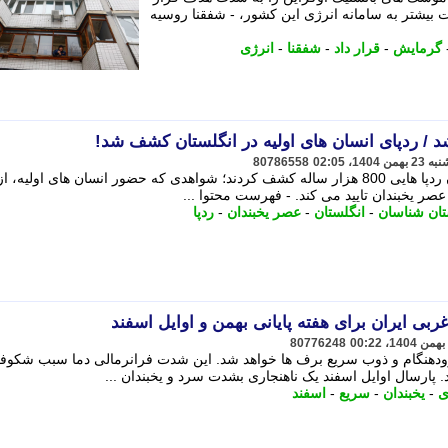
ات بیشتر به سامانه انرژی این کشور، - شفقنا روسیه
گرمایش
-
قرار داد
-
شفقنا
-
انرژی
80786558
باستان شناسان در شمال شرق انگلستان ردپا هایی 800 هزار ساله کشف کردند؛ شواهدی که حضور انسان های اولیه، از
 عصر یخبندان تایید می کند. - فهرست محتوا ...
تان شناسان
-
انگلستان
-
عصر یخبندان
-
ردپا
بی ایران برای هفته پایانی بهمن و اوایل اسفند
80776248
دهنگام و ذوب سریع برف ها خواهد شد. این شدت فرانرمالی دما سبب شکوف
پارسال اوایل اسفند یک ناهنجاری بشدت سرد و یخبندان ...
ی
-
یخبندان
-
سریع
-
اسفند