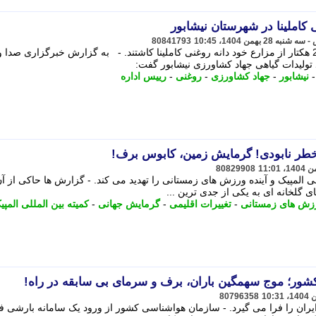
80841793
کشاورزان نیشابوری برای اولین بار در 25 هکتار از مزارع خود دانه روغنی کاملینا کاشتند. - به گزارش خبرگزاری صد
تولیدات گیاهی جهاد کشاورزی نیشابور گفت:
نیشابور
-
جهاد کشاورزی
-
روغنی
-
رییس اداره
خطر نابودی! گرمایش زمین، کابوس برف!
80829908
ی المپیک و آینده ورزش های زمستانی را تهدید می کند. - گزارش ها حاکی از 
ای گلخانه ای به یکی از جدی ترین ...
زش های زمستانی
-
تغییرات اقلیمی
-
گرمایش جهانی
-
کمیته بین المللی المپی
شور؛ موج سهمگین باران، برف و سرمای بی سابقه در راه!
80796358
یران را فرا می گیرد. - سازمان هواشناسی کشور از ورود یک سامانه بارشی فع