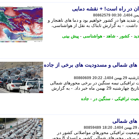
دان در راه است! + نقشه دمایی
80862579
شدید هوا در کشور خواهیم بود و دما های ناهنجار و
یم داشت. - به گزارش تابناک به نقل از هواشناسی،
ید
-
کشور
-
شاهد
-
هواشناسی
-
پیش بینی
ه های شمالی و مسدودیت های برخی از جاده
80860609
یت ترافیکی نیمه سنگین در برخی محورهای شمالی
کشور و مسدودیت تعدادی از جاده ها در تاریخ چهارشنبه 29 بهمن ماه خبر داد. - به گزارش
یت ترافیکی
-
سنگین در
-
جاده
 های شمالی
80859489
ح وضعیت ترافیکی محورهای مواصلاتی کشور در
بعدازظهر امروز از ترافیک نیمه سنگین در برخی محورهای شمالی کشور و انسداد 8 محور