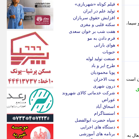
اکونیوز
فیلم کوتاه «شهربازی»
الف
تولید علم در ایران
انتشار آنلاین
افزایش حقوق سربازان
اندیشه قرن
ا و سیما،
سکته قلبی و مغزی
اندیشه معاصر
هفت شب بر خوان سعدی
اندیشه ها
فرم دادن به مو
انرژی پرس
هوای بارانی
ای استخدام
حبوبات
ایتنا
صنعت تولید لوله
ایراف
طرح ابر و باد
ایران آرت
پویا محمودیان
ایران آنلاین
آن است
بیت الاحزان
ایران زندگی
درون شهری
ک
ایران فوری
شرکت خدماتی کالای شهروند
ایرانی روز
عوراض
ایرانیتال
اسحاق آباد
ایرنا
اسنستاگرام
ایسکانیوز
سپاه حضرت ابوالفضل
ایسنا
دستگاه های اجرایی
ایکنا
برنامه های آموزشی
ال به
ایلنا