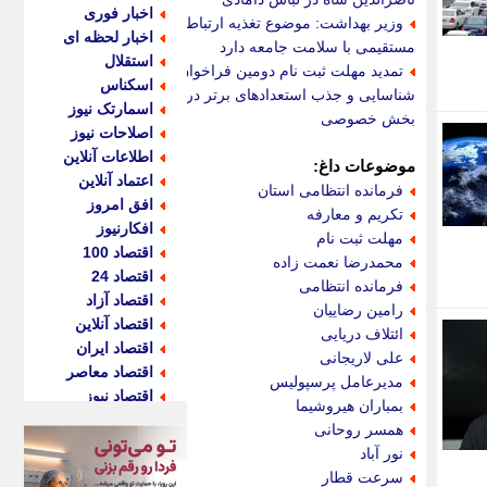
اخبار فوری
وزیر بهداشت: موضوع تغذیه ارتباط
اخبار لحظه ای
مستقیمی با سلامت جامعه دارد
استقلال
تمدید مهلت ثبت نام دومین فراخوان
اسکناس
شناسایی و جذب استعدادهای برتر در
اسمارتک نیوز
بخش خصوصی
اصلاحات نیوز
اطلاعات آنلاین
موضوعات داغ:
اعتماد آنلاین
فرمانده انتظامی استان
افق امروز
تکریم و معارفه
افکارنیوز
مهلت ثبت نام
اقتصاد 100
محمدرضا نعمت زاده
اقتصاد 24
فرمانده انتظامی
اقتصاد آزاد
رامین رضاییان
اقتصاد آنلاین
ائتلاف دریایی
اقتصاد ایران
علی لاریجانی
اقتصاد معاصر
مدیرعامل پرسپولیس
اقتصاد نیوز
بمباران هیروشیما
اکو ایران
همسر روحانی
اکوفارس
نور آباد
اکونگار
سرعت قطار