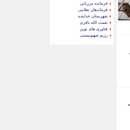
جام جم
فرمانده مرزبانی
جدید پرس
فرماندهان نظامی
جماران
شهرستان خدابنده
جوان ایرانی
نعمت الله باقری
جهان مانا
فناوری های نوین
جهان نگر
رژیم صهیونیستی
جهان نیوز
چطور
چمپیونات
چمدون
چه خبر
حادثه 24
حرف تو
حوادث پلاس
حوزه نیوز
خبر آنلاین
خبر جنوب
ه
خبر سیاسی
خبر گردون
خبر ورزشی
خبرجو