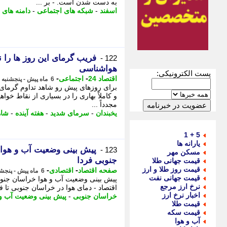
به دست شدن است. - بر ...
اسفند
-
شبکه های اجتماعی
-
دامنه های
فریب گرمای این روز ها را 
122 -
هواشناسی
پست الکترونیکی:
-
-
اقتصاد 24
اجتماعی
6 ماه پیش - پنجشنبه 30 بهمن 1404، 12:47
برای روزهای پیش رو شاهد تداوم گرمای غ
و کاملاً بهاری را در بسیاری از نقاط خوا
مجدداً ...
یخبندان
-
سرمای شدید
-
هفته آینده
-
شاه
5 + 1
یارانه ها
123 -
مسکن مهر
جنوبی فردا
قیمت جهانی طلا
قیمت روز طلا و ارز
-
-
صفحه اقتصاد
اقتصادی
6 ماه پیش - پنجشنبه 30 بهمن 1404، 11:38
قیمت جهانی نفت
نرخ ارز مرجع
اقتصاد - دمای هوا در خراسان جنوبی تا 
اخبار نرخ ارز
خراسان جنوبی
-
پیش بینی وضعیت آب و 
قیمت طلا
قیمت سکه
آب و هوا