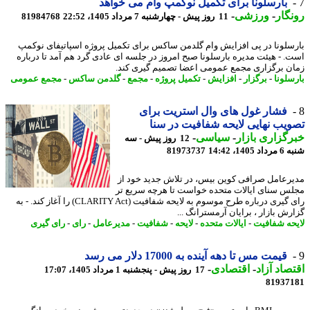
بارسلونا برای تکمیل نوکمپ وام می خواهد
گار
-
ورزشی
-
11 روز پیش - چهارشنبه 7 مرداد 1405، 22:52
81984768
سلونا در پی افزایش وام گلدمن ساکس برای تکمیل پروژه اسپاتیفای نوکمپ
. - هیئت مدیره بارسلونا صبح امروز در جلسه ای عادی گرد هم آمد تا درباره
ن برگزاری مجمع عمومی اعضا تصمیم گیری کند.
سلونا
-
برگزار
-
افزایش
-
تکمیل پروژه
-
مجمع
-
گلدمن ساکس
-
مجمع عمومی
فشار غول های وال استریت برای
یب نهایی لایحه شفافیت در سنا
گزاری بازار
-
سیاسی
-
12 روز پیش - سه
140، 14:42
81973737
رعامل صرافی کوین بیس، در تلاش جدید خود از
س سنای ایالات متحده خواست تا هرچه سریع تر
رای گیری درباره طرح موسوم به لایحه شفافیت (CLARITY Act) را آغاز کند. - به
رش بازار ، برایان آرمسترانگ ...
حه شفافیت
-
ایالات متحده
-
لایحه
-
شفافیت
-
مدیرعامل
-
رای
-
رای گیری
قیمت مس تا دهه آینده به 17000 دلار می رسد
صاد آزاد
-
اقتصادی
-
17 روز پیش - پنجشنبه 1 مرداد 1405، 17:07
81937