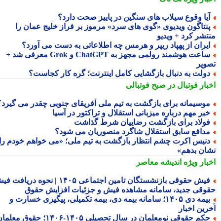
یا وقوع سیلاب های سنگین در پاییز صحت دارد؟
نتاگون ویدیوی «گوی های سرد» مرموز بر فراز خلیج عمان را
تشر کرد + ویدیو
یران از پهپاد ریپر و هرمس چه اطلاعاتی به دست می آورد؟
ساعت هوشمند رولمی مجهز به ChatGPT و Grok معرفی شد +
ویر
ولت به دنبال بازگشایی کامل اینترنت؛ گره کار کجاست؟
بار فوتبال در صبح فوتبالی
وسیمانه برای بازگشت به تیم ملی آفریقای جنوبی چقدر می گیرد؟
بر مهم درباره میزبانی استقلال و تراکتور در آسیا
ولاد برای بازگشت رضاییان شرط گذاشت
دافع سابق استقلال شاگرد منصوریان می شود؟
نیس اکرت چشم انتظار بازگشت به تیم ملی؛ «می خواهم خودم را
ان بدهم»
بار ویژه
اندیشه معاصر
فیش حقوقی بازنشستگان تامین اجتماعی ۱۴۰۵ | نحوه دریافت فیش
وقی جدید، سامانه مشاهده فیش و جزئیات افزایش حقوق
بیمه دی ۱۴۰۵؛ سامانه بیمه دی، بیمه تکمیلی، پیگیری خسارت و
رین اخبار
حکم حقوقی نومعلمان در سال تحصیلی ۱۴۰۵-۱۴۰۶؛ حقوق معلمان