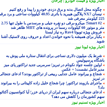
بار ویژه
و قیمت خودرو | چرخان
گونه محل اتصال بدنه و برق دزدی خودرو را پیدا و رفع کنیم
نیسان NX7 پلاگین هیبرید با باتری 40.95 کیلووات ساعتی و برد برقی
 معرفی شد
Smart #2؛ میکرو-برقی دو نفره جیلی و مرسدس با طول تنها 2.75
ور 60 کیلووات رسماً در پرونده های MIIT ظاهر شد
روش ویژه تویوتا Rav4 ره نیاز ایستا
کبار برای همیشه با نحوه خواندن اعداد و حروف روی لاستیک آشنا
ید
بار ویژه
ایونا نیوز
رط یک میلیون دلاری نساجی برای انتقال ستاره ملی پوش به
شگاه پرسپولیس
ولین جلسه جواد نکونام در تبریز؛ سرمربی جدید تراکتور پای میز
یرعامل نشست! + عکس
جاع و بیرانوند عامل جدایی ربیعی از تراکتور بودند؟ ادعای جنجالی
تبریز
اجرای بازوبند تراکتور؛ چرا شجاع خلیل زاده کاپیتانی را به بیرانوند
د؟
دعای جنجالی درباره سهم ایران از دریای خزر؛ آیا کنوانسیون آکتائو
م کشورمان را کاهش می دهد؟
بار ویژه
تسنیم نیوز