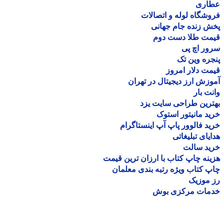
اری
شگاه لوله و اتصالات
 زنده جام جهانی
مت طلا دست دوم
ر اچ پی
ره وین تک
ت دلار امروز
زش ارز دیجیتال در تهران
ت بار
رین طراحی سایت یزد
د مانیتور استوک
د فالوور پاپ آپ اینستاگرام
یای تبلیغاتی
ید سالت
نه چاپ کتاب با ارزان ترین قیمت
 کتاب ویژه رتبه بندی معلمان
موزیک
مات مرکزی بوش