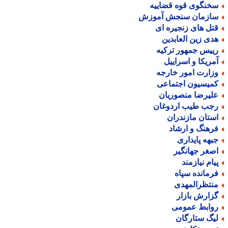
خنگوی قوه قضاییه
ازمان سنجش آموزش
تل های زنجیره ای
دی زین العابدین
ییس جمهور ترکیه
مریکا و اسراییل
زارت امور خارجه
میسیون اجتماعی
لیرضا منصوریان
جب طیب اردوغان
ستان مازندران
رهنگ و ارشاد
بهه پایداری
صغر جهانگیر
یام نیازمند
رمانده سپاه
نتظرالمهدی
زارش بازار
وابط عمومی
یگ ستارگان