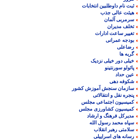
بت نام داوطلبین انتخابات
یئت عالی جذب
رمربی آلمان
خلف مدیران
غییر ساعت ادارات
ودجه عمرانی
ضاعلی
ربه ها
یلی دور خیلی نزدیک
ائولو سورنتینو
ین حداد
کوفه دهی
ازمان سنجش آموزش کشور
نجره نقل و انتقالاتی
میسیون اجتماعی مجلس
میسیون کشاورزی مجلس
دیرکل فرهنگ و ارشاد
پاه محمد رسول الله
لامتی رهبر انقلاب
سانه های اسراییلی