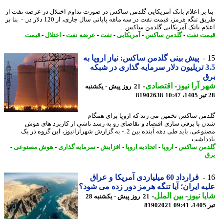
 بر اعلام بانک آمریکایی گلدمن ساکس در صورت تداوم اختلال در عرضه نفت از
طریق تنگه هرمز، قیمت نفت در سه ماهه پایانی سال جاری، از 120 دلار در. - بنا بر
ام بانک آمریکایی گلدمن ساکس ...
ت نفت
-
گلدمن ساکس
-
آمریکایی
-
نفت
-
عرضه نفت
-
اختلال
-
قیمت
پیش بینی گلدمن ساکس: نیاز اروپا به
3.5 تریلیون دلار سرمایه گذاری در شبکه
ق
 آرا نیوز
-
اقتصادی
-
21 روز پیش - یکشنبه
81902638
من ساکس تخمین می زند که اروپا برای همگام
 با برقی سازی اقتصاد و تقاضای رو به رشد ناشی از کاربرد های هوش
مصنوعی، باید طی دهه آینده بین 2. - به گزارش شهرآرانیوز، این گروه در یک
داشت ...
من ساکس
-
اروپا
-
اتحادیه اروپا
-
افزایش
-
سرمایه گذاری
-
هوش مصنوعی
-
قرارداد 60 میلیاردی آمریکا و عراق
ه ایران؛ آیا تنگه هرمز دور زده می شود؟
ا نیوز
-
بین الملل
-
21 روز پیش - یکشنبه 28
0
81902021