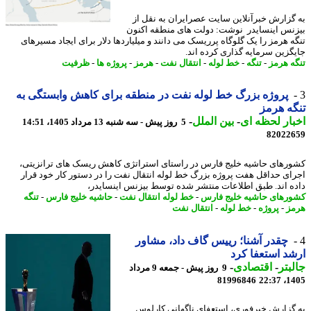
گزارش خبرآنلاین سایت عصرایران به نقل از
نس اینسایدر نوشت: دولت های منطقه اکنون
ه هرمز را یک گلوگاه پرریسک می دانند و میلیاردها دلار برای ایجاد مسیرهای
گزین سرمایه گذاری کرده اند.
ه هرمز
-
تنگه
-
خط لوله
-
انتقال نفت
-
هرمز
-
پروژه ها
-
ظرفیت
پروژه بزرگ خط لوله نفت در منطقه برای کاهش وابستگی به
ه هرمز
ار لحظه ای
-
بین الملل
-
5 روز پیش - سه شنبه 13 مرداد 1405، 14:51
82022
رهای حاشیه خلیج فارس در راستای استراتژی کاهش ریسک های ترانزیتی،
ای حداقل هفت پروژه بزرگ خط لوله انتقال نفت را در دستور کار خود قرار
ه اند. طبق اطلاعات منتشر شده توسط بیزنس اینسایدر،
رهای حاشیه خلیج فارس
-
خط لوله انتقال نفت
-
حاشیه خلیج فارس
-
تنگه
ز
-
پروژه
-
خط لوله
-
انتقال نفت
چقدر آشنا؛ رییس گاف داد، مشاور
د استعفا کرد
بتر
-
اقتصادی
-
9 روز پیش - جمعه 9 مرداد
81996846
1405
گزارش خبرفوری، استعفای ناگهانی کارلوس