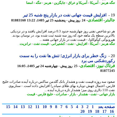
ه هرمز
-
آمریکا
-
آمریکا و عراق
-
جایگزین
-
هرمز
-
تنگه
-
امضا
افزایش قیمت جهانی نفت در بازار پنج شنبه 25 تیر
بتر
-
اقتصادی
-
24 روز پیش - پنجشنبه 25 تیر 1405، 13:22
81883160
هر دو شاخص نفتی روز چهارشنبه حدود 0.3 درصد افزایش یافتند و در نزدیکی
اترین سطح یک ماهه خود که روز سه شنبه ثبت شده بود، در نوسان بودند.
ویوکی کیکوکاوا، - قیمت نفت در بازار جهانی هفته ...
ه هرمز
-
آمریکا
-
افزایش
-
نفت
-
کشتیرانی
-
قیمت نفت
-
ترانزیت
زنگ خطر برای بازار انرژی؛ تنش ها نفت را به سمت
وردشکنی می برد
اک نیوز
-
اقتصادی
-
25 روز پیش - چهارشنبه 24 تیر 1405، 16:05
81877
د سه روزه قیمت نفت و هشدار بانک گلدمن ساکس درباره آینده صادرات خلیج
س، احتمال جهش دوباره بهای طلای سیاه را افزایش داده است. - سناریوی
ازه درباره آینده ...
ار جهانی
-
نفت
-
هشدار
-
بازار
-
صادرات
-
خلیج فارس
-
قیمت
حه بعد
1
2
3
4
5
6
7
8
9
10
11
12
13
14
15
20
19
18
17