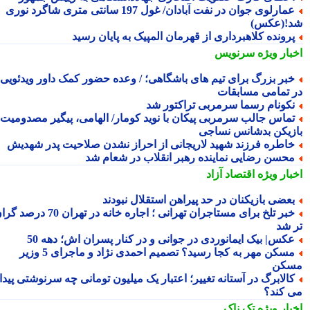
عمارلوی جوان در نفت آبادان/ غول 197 سانتی متری شاگرد نوری
!(عکس)
رونده کلاهبرداری از قهرمان المپیک به پایان رسید
بار ویژه
سرنویس
بر بزرگ برای تیم های باشگاهی؛ / وعده حضور کمک داور ویدئویی
 تمامی مسابقات
کونام رسما سرمربی تراکتور شد
ماس جالب سرمربی پیکان با نوید کومار/ الهامی، پیگیر مصدومیت
زیکن بدشانس نساجی
اطره فرزند شهید لاریجانی از احراز نشدن صلاحیت پدر شهدیش
حسن رضایی نماینده رهبر انقلاب در شعام شد
بار ویژه
اقتصاد آزاد
عضی بازیکنان در حد پیراهن استقلال نبودند
خبر تلخ برای مستاجران تهرانی ؛ اجاره خانه در تهران 70 درصد گران
 شد
کس| بیک ایمانوردی در جوانی و در کنار پسران اش؛ دهه 50
مسکن مهر به کجا رسید؟ تصمیم احمدی نژاد و ماجرای 5 وزیر
کن
الابرگ در آستانه تغییر؛ اعتبار یک میلیون تومانی چه سرنوشتی پیدا
 کند؟
بار ویژه
تک ناک