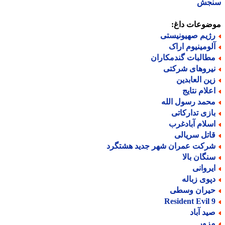
جش
ضوعات داغ:
ژیم صهیونیستی
لومینیوم اراک
طالبات گندمکاران
یروهای شرکتی
ین العابدین
علام نتایج
حمد رسول الله
ازی تدارکاتی
سلام آبادغرب
اتل سریالی
رکت عمران شهر جدید هشتگرد
نگان بالا
یروانی
پوی زباله
یران وسطی
Resident Evil 
ید آباد
زور