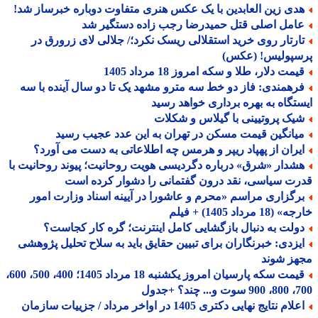
دی زین العابدین با یک عکس هنری متفاوت دوباره خبرساز شد!
امل اصلی قتل حمیدرضا رجب زاده دستگیر شد
ارتار روی خرید استقلالی ریسک نکرد؛/ جلالی لای زرورق در
سپولیس! (عکس)
مت دلار، طلا و سکه امروز 18 مرداد 1405
رهمندی: فاز دو خط سه مترو مشهد یک تا دو سال آینده با سه
تگاه به بهره برداری خواهد رسید
یک پروتیینی با گیلاس و شکلات
یانگین قیمت مسکن در تهران به این عدد عجیب رسید
یران از پهپاد ریپر و هرمس چه اطلاعاتی به دست می آورد؟
شدار «شرق» درباره دگردیسی هویت روحانیت؛ پیوند روحانیت با
ت سیاسی، نقد درون گفتمانی را دشوار کرده است
رگزاری مراسم «محرم و عاشورا در آیینه اسناد وزارت امور
18 مرداد 1405) + فیلم
ولت به دنبال بازگشایی کامل اینترنت؛ گره کار کجاست؟
یزدی: خبرنگاران برای تبیین حقایق باید به سلاح تحلیل پژوهشی
هز شوند
قیمت سکه پارسیان امروز یکشنبه 18 مرداد 1405؛ 400، 500، 600،
 چند؟ +جدول
اعلام نتایج نهایی دکتری 1405 در اواخر مرداد / جزییات سازمان