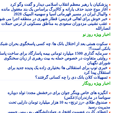
زشکیان با رهبر معظم انقلاب اسلامی دیدار و گفت وگو کرد
غاز موج جدید حذف یارانه و کالابرگ براساس یک بند مغفول مانده
الیبال ایران در مسیر قهرمانی آسیا و سهمیه المپیک 2028
بر خوش برای اهالی فردیس/ قطار شهری در منطقه اجرا می شود
قب نشینی مزدوران سعودی به مناطق مسکونی از ترس حملات
ارالله
بار ویژه
روز نو
کوت همتی بعد از اختلال بانک ها/ چه کسی پاسخگوی بحران شبکه
نکی است؟!
مایه گذاری 1500 میلیارد تومانی بیمه پاسارگاد برای ساخت پاساژ
وایتی متفاوت در خصوص حمله به بیت رهبری از زبان سخنگوی
رای نگهبان
بری توپ برای استقلالی ها/ بختیاری زاده یک پدیده جدید برای
تقلال پیدا کرد
سهیلات کلان بانک دی را چه کسانی گرفتند؟
بار ویژه
رونگار
نگیزه های خاص وینگر جوان برای درخشش مجدد/ تولد دوباره
باسا در مازندران!(عکس)
صندوق طلای «رز ترنج» به 10 هزار میلیارد تومان دارایی تحت
یریت رسید
عطای کارت عضویت افتخاری جهاددانشگاهی به رییس جمهور