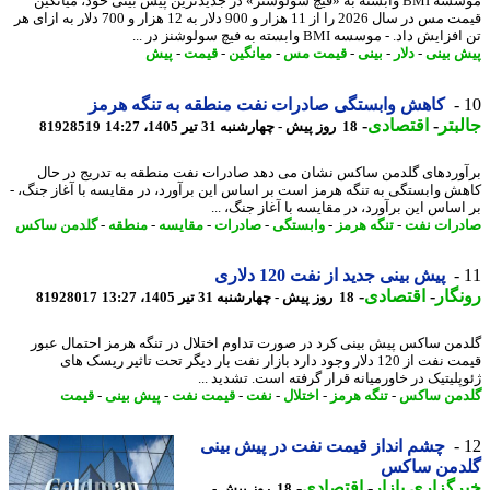
موسسه BMI وابسته به «فیچ سولوشنز» در جدیدترین پیش بینی خود، میانگین
قیمت مس در سال 2026 را از 11 هزار و 900 دلار به 12 هزار و 700 دلار به ازای هر
یش داد. - موسسه BMI وابسته به فیچ سولوشنز در ...
 بینی
-
دلار
-
بینی
-
قیمت مس
-
میانگین
-
قیمت
-
پیش
کاهش وابستگی صادرات نفت منطقه به تنگه هرمز
بتر
-
اقتصادی
-
18 روز پیش - چهارشنبه 31 تیر 1405، 14:27
81928519
وردهای گلدمن ساکس نشان می دهد صادرات نفت منطقه به تدریج در حال
ش وابستگی به تنگه هرمز است بر اساس این برآورد، در مقایسه با آغاز جنگ، -
اساس این برآورد، در مقایسه با آغاز جنگ، ...
رات نفت
-
تنگه هرمز
-
وابستگی
-
صادرات
-
مقایسه
-
منطقه
-
گلدمن ساکس
پیش بینی جدید از نفت 120 دلاری
گار
-
اقتصادی
-
18 روز پیش - چهارشنبه 31 تیر 1405، 13:27
81928017
من ساکس پیش بینی کرد در صورت تداوم اختلال در تنگه هرمز احتمال عبور
قیمت نفت از 120 دلار وجود دارد بازار نفت بار دیگر تحت تاثیر ریسک های
پلیتیک در خاورمیانه قرار گرفته است. تشدید ...
من ساکس
-
تنگه هرمز
-
اختلال
-
نفت
-
قیمت نفت
-
پیش بینی
-
قیمت
چشم انداز قیمت نفت در پیش بینی
دمن ساکس
گزاری بازار
-
اقتصادی
-
18 روز پیش -