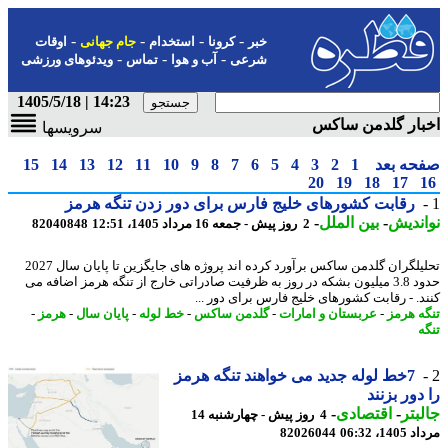
-
-
-
-
خبر
کرونا
استخدام
جام جهانی
اوقات
-
-
-
شرعی
آب و هوا
تماس
ویدئوهای ورزشی
14:23 | 1405/5/18
بار گلدمن ساکس
سرویسها
حه بعد
1
2
3
4
5
6
7
8
9
10
11
12
13
14
15
20
19
18
17
رقابت کشورهای خلیج فارس برای دور زدن تنگه هرمز
ندیش
-
بین الملل
-
2 روز پیش - جمعه 16 مرداد 1405، 12:51
82040848
تحلیلگران گلدمن ساکس برآورد کرده اند پروژه های جایگزین تا پایان سال 2027
حدود 3.8 میلیون بشکه در روز به ظرفیت صادراتی خارج از تنگه هرمز اضافه می
د. - رقابت کشورهای خلیج فارس برای دور ...
ه هرمز
-
عربستان و امارات
-
گلدمن ساکس
-
خط لوله
-
پایان سال
-
هرمز
-
ه
7خط لوله جدید می خواهند تنگه هرمز
دور بزنند
بتر
-
اقتصادی
-
4 روز پیش - چهارشنبه 14
1، 06:32
82026044