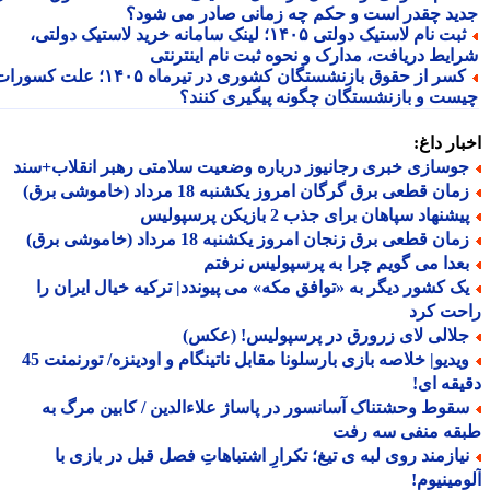
ید چقدر است و حکم چه زمانی صادر می شود؟
ثبت نام لاستیک دولتی ۱۴۰۵؛ لینک سامانه خرید لاستیک دولتی،
ایط دریافت، مدارک و نحوه ثبت نام اینترنتی
کسر از حقوق بازنشستگان کشوری در تیرماه ۱۴۰۵؛ علت کسورات
ست و بازنشستگان چگونه پیگیری کنند؟
ار داغ:
وسازی خبری رجانیوز درباره وضعیت سلامتی رهبر انقلاب+سند
ان قطعی برق گرگان امروز یکشنبه 18 مرداد (خاموشی برق)
شنهاد سپاهان برای جذب 2 بازیکن پرسپولیس
ان قطعی برق زنجان امروز یکشنبه 18 مرداد (خاموشی برق)
عدا می گویم چرا به پرسپولیس نرفتم
ک کشور دیگر به «توافق مکه» می پیوندد| ترکیه خیال ایران را
حت کرد
لالی لای زرورق در پرسپولیس! (عکس)
ویدیو| خلاصه بازی بارسلونا مقابل ناتینگام و اودینزه/ تورنمنت 45
قه ای!
قوط وحشتناک آسانسور در پاساژ علاءالدین / کابین مرگ به
قه منفی سه رفت
یازمند روی لبه ی تیغ؛ تکرارِ اشتباهاتِ فصل قبل در بازی با
مینیوم!