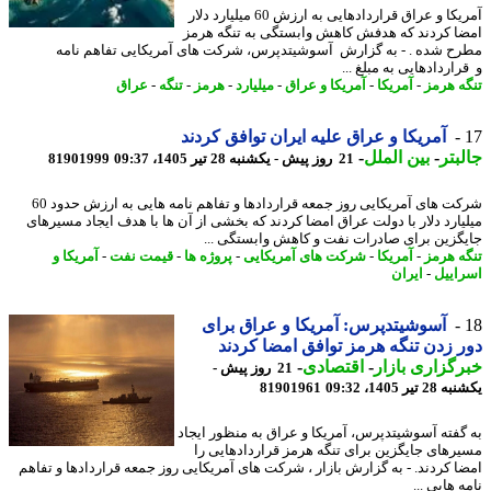
آمریکا و عراق قراردادهایی به ارزش 60 میلیارد دلار
ا کردند که هدفش کاهش وابستگی به تنگه هرمز
ح شده . - به گزارش آسوشیتدپرس، شرکت های آمریکایی تفاهم نامه
اردادهایی به مبلغ ...
ه هرمز
-
آمریکا
-
آمریکا و عراق
-
میلیارد
-
هرمز
-
تنگه
-
عراق
آمریکا و عراق علیه ایران توافق کردند
بتر
-
بین الملل
-
21 روز پیش - یکشنبه 28 تیر 1405، 09:37
81901999
شرکت های آمریکایی روز جمعه قراردادها و تفاهم نامه هایی به ارزش حدود 60
یارد دلار با دولت عراق امضا کردند که بخشی از آن ها با هدف ایجاد مسیرهای
گزین برای صادرات نفت و کاهش وابستگی ...
ه هرمز
-
آمریکا
-
شرکت های آمریکایی
-
پروژه ها
-
قیمت نفت
-
آمریکا و
اییل
-
ایران
آسوشیتدپرس: آمریکا و عراق برای
 زدن تنگه هرمز توافق امضا کردند
گزاری بازار
-
اقتصادی
-
21 روز پیش -
تیر 1405، 09:32
81901961
گفته آسوشیتدپرس، آمریکا و عراق به منظور ایجاد
رهای جایگزین برای تنگه هرمز قراردادهایی را
ا کردند. - به گزارش بازار ، شرکت های آمریکایی روز جمعه قراردادها و تفاهم
 هایی ...