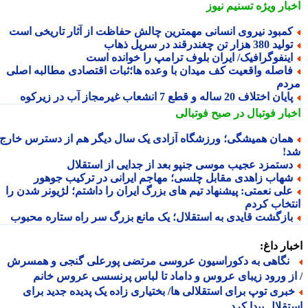
بار ویژه
تسنیم نیوز
مبود نیروی انسانی مهمترین چالش حفاظت از آثار تاریخی است
ید 380 هزار تن چغندرقند در سرپل ذهاب
ینفوگرافیک/ ایران بلوف ترامپ را خوانده است
اصله واقعیت کف میدان با وعده ها؛ثبات اقتصادی مطالبه اصلی
دم
یان اختلاف 20 ساله و قطع 7 انشعاب غیرمجاز آب در زیرکوه
بار فوتبال در صبح فوتبالی
مان همیشگی؛ ورزشگاه آزادی یک سال دیگر هم از دسترس خارج
!
ستمزد عجیب موسی جنپو بعد از جدایی از استقلال
هاب زاهدی مقابل چلسی؛ مهاجم ایرانی در ترکیب جوهور
لی نعمتی: پیشنهاد تیم های بزرگ ایران را داشتم؛ لژیونر شدن را
تخاب کردم
ازگشت قایدی به استقلال؛ یک مانع بزرگ سر راه ستاره محبوب
ار داغ:
گاهی به دکوراسیون عروسی مرتضی پورعلی گنجی و همسرش
ز ورود زیبای عروس و داماد تا لباس پرنسسی عروس خانم
بری توپ برای استقلالی ها/ بختیاری زاده یک پدیده جدید برای
قلال پیدا کرد