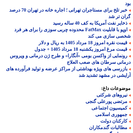
خبر تلخ برای مستاجران تهرانی ؛ اجاره خانه در تهران 70 درصد
ن تر شد
ایر نفت آمریکا به کف 40 ساله رسید
اوپو با قابلیت FatMax محدوده چربی سوزی را برای هر فرد
صی سازی می کند
مت نقره امروز 18 مرداد 1405 به ریال و دلار
مت مرغ امروز یکشنبه 18 مرداد 1405 + جدول
ونمایی از واکسن بومی «آنگارا» و طرح ژن درمانی و ویروس
انی سرطان های صعب العلاج
ازرسی های ویژه بهداشتی از مراکز عرضه و تولید فرآورده های
یشی در مشهد تشدید شد
ضوعات داغ:
یروهای شرکتی
رتضی پورعلی گنجی
میسیون اجتماعی
مهوری اسلامی
ارکنان دولت
طالبات گندمکاران