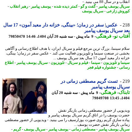
 و در سال 88 می بینید. -
ال یوسف پیامبر
-
گفت و گو
-
کمتر دیده شده
-
یوسف پیامبر
-
رهبر انقلاب
-
وش زارعی
-
سریال یوسف
2
عکس| سفر در زمان؛ «بینگی، خزانه دار معبد آمون» 17 سال
 سریال یوسف پیامبر
اب نو
-
فرهنگی
-
9 ماه پیش - سه شنبه 20 آبان 1404، 14:46
79850470
م سینما، بزرگ ترین مرجع فیلم و سریال ایران، با هدف اطلاع رسانی و آگاهی
ی در صنعت سینما و تلویزیون فعالیت می کند. - عکس سفر در زمان؛ بینگی،
ار معبد آمون 17 سال بعد سریال یوسف ...
ما و تلویزیون
-
سینما
-
فیلم و سریال
-
تلویزیون
-
سریال یوسف پیامبر
-
اطلاع
نی
-
جشنواره فیلم فجر
2
تست گریم مصطفی زمانی در
ال یوسف پیامبر
ناک
-
فرهنگی
-
9 ماه پیش - سه شنبه 20 آبان
79849708
1404
یویی از حضور مصطفی زمانی بازیگر نقش
ت یوسف را در اتاق گریم سریال یوسف پیامبر و
ده سازی گریم روی صورت یوزارسیف را می بینید. - ویدیویی از حضور مصطفی
نی بازیگر نقش حضرت یوسف ...
ال یوسف پیامبر
-
مصطفی زمانی
-
یوسف پیامبر
-
سریال یوسف
-
گریم
-