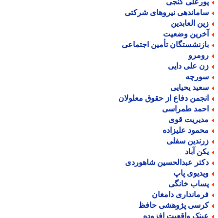
ورعلی گنجی
اماندهی نیروهای شرکتی
ین العابدین
خرین وضعیت
ازنشستگان تأمین اجتماعی
ومرو
ن علی دایی
ورچه
عید یحیایی
نجمن دفاع از حقوق معلولان
حمد طمراسی
دیریت قوی
حمود علیزاده
رندین سفلی
کن آباد
کتر عبدالحسین شاهوردی
یدیوی پاپ
ساب خانگی
رمانداری دامغان
رسی پژوهشی حافظ
ینک واقعیت افزوده