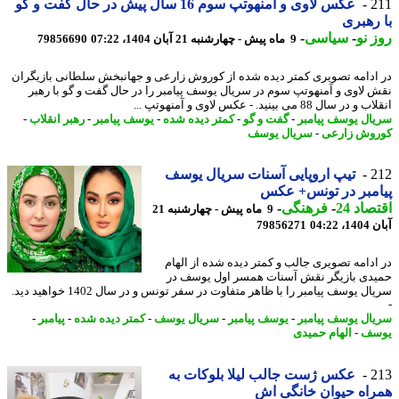
2
عکس لاوی و آمنهوتپ سوم 16 سال پیش در حال گفت و گو
رهبری
 نو
-
سیاسی
-
9 ماه پیش - چهارشنبه 21 آبان 1404، 07:22
79856690
ادامه تصویری کمتر دیده شده از کوروش زارعی و جهانبخش سلطانی بازیگران
 لاوی و آمنهوتپ سوم در سریال یوسف پیامبر را در حال گفت و گو با رهبر
ر سال 88 می بینید. - عکس لاوی و آمنهوتپ ...
ال یوسف پیامبر
-
گفت و گو
-
کمتر دیده شده
-
یوسف پیامبر
-
رهبر انقلاب
-
وش زارعی
-
سریال یوسف
2
تیپ اروپایی آسنات سریال یوسف
مبر در تونس+ عکس
اد 24
-
فرهنگی
-
9 ماه پیش - چهارشنبه 21
04:22
79856271
ادامه تصویری جالب و کمتر دیده شده از الهام
دی بازیگر نقش آسنات همسر اول یوسف در
سریال یوسف پیامبر را با ظاهر متفاوت در سفر تونس و در سال 1402 خواهید دید.
ال یوسف پیامبر
-
یوسف پیامبر
-
سریال یوسف
-
کمتر دیده شده
-
پیامبر
-
سف
-
الهام حمیدی
2
عکس ژست جالب لیلا بلوکات به
اه حیوان خانگی اش