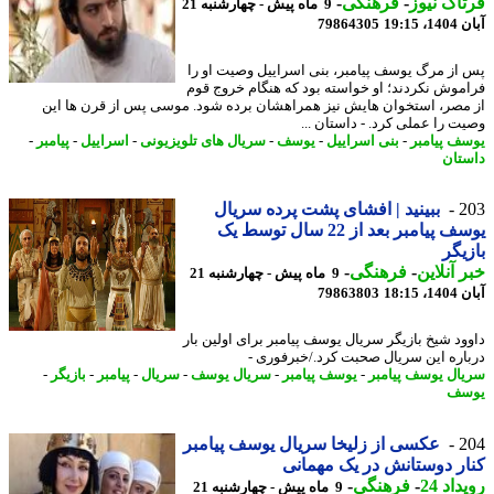
اک نیوز
-
فرهنگی
-
9 ماه پیش - چهارشنبه 21
19:15
79864305
از مرگ یوسف پیامبر، بنی اسراییل وصیت او را
موش نکردند؛ او خواسته بود که هنگام خروج قوم
مصر، استخوان هایش نیز همراهشان برده شود. موسی پس از قرن ها این
ت را عملی کرد. - داستان ...
ف پیامبر
-
بنی اسراییل
-
یوسف
-
سریال های تلویزیونی
-
اسراییل
-
پیامبر
-
تان
2
ببینید | افشای پشت پرده سریال
یوسف پیامبر بعد از 22 سال توسط یک
یگر
 آنلاین
-
فرهنگی
-
9 ماه پیش - چهارشنبه 21
18:15
79863803
ود شیخ بازیگر سریال یوسف پیامبر برای اولین بار
اره این سریال صحبت کرد./خبرفوری -
ال یوسف پیامبر
-
یوسف پیامبر
-
سریال یوسف
-
سریال
-
پیامبر
-
بازیگر
-
سف
2
عکسی از زلیخا سریال یوسف پیامبر
ر دوستانش در یک مهمانی
اد 24
-
فرهنگی
-
9 ماه پیش - چهارشنبه 21