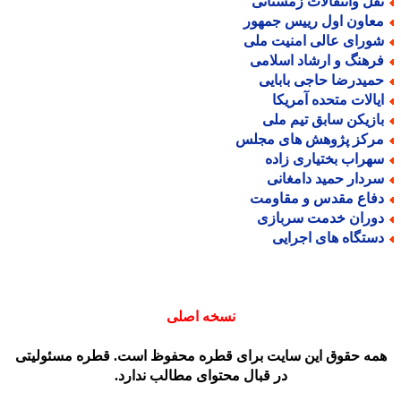
قل وانتقالات زمستانی
عاون اول رییس جمهور
ورای عالی امنیت ملی
رهنگ و ارشاد اسلامی
میدرضا حاجی بابایی
یالات متحده آمریکا
ازیکن سابق تیم ملی
رکز پژوهش های مجلس
هراب بختیاری زاده
ردار حمید دامغانی
فاع مقدس و مقاومت
وران خدمت سربازی
ستگاه های اجرایی
نسخه اصلی
مه حقوق این سایت برای قطره محفوظ است. قطره مسئولیتی
در قبال محتوای مطالب ندارد.