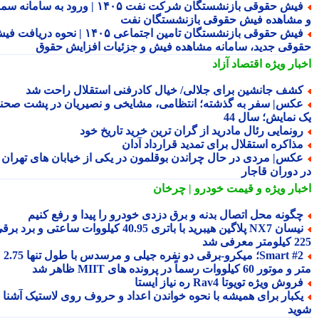
فیش حقوقی بازنشستگان شرکت نفت ۱۴۰۵ | ورود به سامانه سما
مشاهده فیش حقوقی بازنشستگان نفت
فیش حقوقی بازنشستگان تامین اجتماعی ۱۴۰۵ | نحوه دریافت فیش
وقی جدید، سامانه مشاهده فیش و جزئیات افزایش حقوق
بار ویژه
اقتصاد آزاد
شف جانشین برای جلالی/ خیال کادرفنی استقلال راحت شد
کس| سفر به گذشته؛ انتظامی، مشایخی و نصیریان در پشت صحنه
 نمایش؛ سال 44
ونمایی رئال مادرید از گران ترین خرید تاریخ خود
ذاکره استقلال برای تمدید قرارداد آدان
کس| مردی در حال چراندن بوقلمون در یکی از خیابان های تهران
 دوران قاجار
بار ویژه
و قیمت خودرو | چرخان
گونه محل اتصال بدنه و برق دزدی خودرو را پیدا و رفع کنیم
نیسان NX7 پلاگین هیبرید با باتری 40.95 کیلووات ساعتی و برد برقی
 معرفی شد
Smart #2؛ میکرو-برقی دو نفره جیلی و مرسدس با طول تنها 2.75
ور 60 کیلووات رسماً در پرونده های MIIT ظاهر شد
روش ویژه تویوتا Rav4 ره نیاز ایستا
کبار برای همیشه با نحوه خواندن اعداد و حروف روی لاستیک آشنا
ید