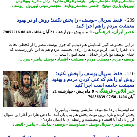
ستریونایتد منچسترسیتی
-
بارسلونا رئال مادرید
-
رئال مادرید یوونتوس
-
رپول بایرن مونیخ
-
چلسی منچستریونایتد
-
منچسترسیتی لیورپول
-
یوسف
2
فقط سریال «یوسف» را پخش نکنید؛ روش او در بهبود
شت مردم را هم اجرا کنید
 ایران
-
فرهنگی
-
9 ماه پیش - چهارشنبه 21 آبان 1404، 08:40
79857216
این مجموعه کثیر النمایش هم دیدیم که چون یوسف مصر را از قحطی نجات
، فقرا را غنی کردو برده ها را آزادی بخشید، مردم هم به این باور رسیدند که
ی یوسف تواناتر از خدایان معبد آمون است. ...
سف
-
مردم
-
معیشت مردم
-
معیشت
-
اقتصاد
-
یوسف پیامبر
-
سریال
2
فقط سریال یوسف را پخش نکنید؛
 او را هم که غنی کردن مردم و بهفود
شت جامعه است اجرا کنید
 آنلاین
-
فرهنگی
-
9 ماه پیش - چهارشنبه 21
07:50
79856839
وسیما بارها مجموعه نمایشی یوسف پیامبر را
 کرده و تازه ترین نوبت پخش هم به پایان آمد اما ذهن هارا در آغاز این سؤال
ر دادکه آیا اقتصاد و معیشت و رابطه ای با ایمان دارد؟ -
ف پیامبر
-
سریال یوسف
-
صداوسیما
-
یوسف
-
نمایشی
-
پیامبر
-
اقتصاد