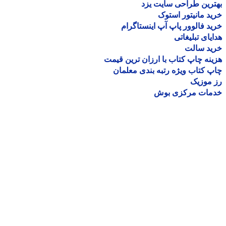
رین طراحی سایت یزد
د مانیتور استوک
د فالوور پاپ آپ اینستاگرام
یای تبلیغاتی
ید سالت
نه چاپ کتاب با ارزان ترین قیمت
 کتاب ویژه رتبه بندی معلمان
موزیک
مات مرکزی بوش