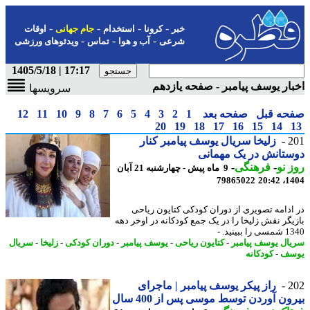
-
-
-
-
خبر
کرونا
استخدام
جام جهانی
اوقات
-
-
-
شرعی
آب و هوا
تماس
ویدئوهای ورزشی
17:17 | 1405/5/18
ار یوسف پیامبر - صفحه یازدهم
سرویسها
حه قبل
صفحه بعد
1
2
3
4
5
6
7
8
9
10
11
12
20
19
18
17
16
15
14
2
زلیخا سریال یوسف پیامبر کنار
تانش در یک مهمانی
 نو
-
فرهنگی
-
9 ماه پیش - چهارشنبه 21 آبان
79865022
1404
ادامه تصویری از دوران کودکی کتایون ریاحی
یگر نقش زلیخا را در یک جمع کودکانه در اوخر دهه
ببینید. -
ال یوسف پیامبر
-
کتایون ریاحی
-
یوسف پیامبر
-
دوران کودکی
-
زلیخا
-
سریال
سف
-
کودکانه
2
راز پیکر یوسف پیامبر | ماجرای
ون آوردن توسط موسی پس از 400 سال