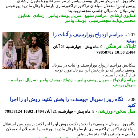
ه روز | دو بازیگر سریال یوسف پیامبر در مراسم تشییع همایون ارشادی
پولیس استقلال سپاهان تراکتور تراکتورسازی بارسلونا رئال مادرید یوونتوس
ترمیلان آث میلان چلسی منچستریونایتد ...
یون ارشادی
-
مراسم تشییع
-
سریال یوسف پیامبر
-
ارشادی
-
همایون
-
ستریونایتد منچسترسیتی
-
یوسف پیامبر
2
مراسم ازدواج یوزارسیف و آثنات را
نید
ناک
-
فرهنگی
-
9 ماه پیش - چهارشنبه 21 آبان
79858702
1404
نس مراسم ازدواج یوزارسیف و آثنات در سریال
ف پیامبر که در بازپخش این سریال مورد توجه
 گرفته را ببینید -
سم ازدواج
-
سریال یوسف پیامبر
-
ازدواج
-
یوسف پیامبر
-
سریال
-
مراسم
-
ال یوسف
2
نگاه روز | سریال «یوسف» را پخش نکنید، روش او را اجرا
د
ل سخن
-
ورزشی
-
9 ماه پیش - چهارشنبه 21 آبان 1404، 10:02
79858124
ه روز | سریال «یوسف» را پخش نکنید، روش او را اجرا کنید پرسپولیس استقلال
هان تراکتور تراکتورسازی بارسلونا رئال مادرید یوونتوس اینترمیلان آث میلان
ی منچستریونایتد منچسترسیتی ...