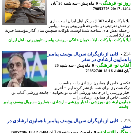
 نو
-
فرهنگی
-
9 ماه پیش - سه شنبه 20 آبان
79853776
1404
لیلا بلوکات (زادهٔ 1363) بازیگر اهل ایران است. بازی
نقش نفرتیتی در مجموعهٔ تلویزیونی یوسف پیامبر
جمله نقش های شناخته شدهٔ اوست. بلوکات همچنین بنیان گذار مؤسسهٔ خیریهٔ
لیلا است. ...
 بلوکات
-
بلوکات
-
لیلا
-
حیوان خانگی
-
یوسف پیامبر
-
تلویزیونی
-
اهل ایران
2
قابی از بازیگران سریال یوسف پیامبر
همایون ارشادی در سفر
اب نو
-
فرهنگی
-
9 ماه پیش - سه شنبه 20
18:16
79852740
ی خاص از همایون ارشادی را به مناسبت
ذشت وی برای شما بازنشر کرده ایم. + آخرین
ار ورزشی را در جامعه ورزشی آفتاب نو بخوانید. - جامعه ورزشی آفتاب نو:
ی خاص از همایون ارشادی را ...
یون ارشادی
-
ورزشی
-
اخبار ورزشی
-
ارشادی
-
همایون
-
سریال یوسف پیامبر
معه
2
قابی از بازیگران سریال یوسف پیامبر با همایون ارشادی در
ر
گار
-
اقتصادی
-
9 ماه پیش - سه شنبه 20 آبان 1404، 18:12
79852706