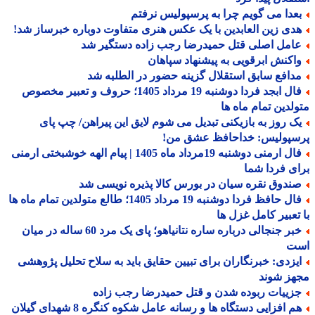
عدا می گویم چرا به پرسپولیس نرفتم
دی زین العابدین با یک عکس هنری متفاوت دوباره خبرساز شد!
امل اصلی قتل حمیدرضا رجب زاده دستگیر شد
اکنش ابرقویی به پیشنهاد سپاهان
دافع سابق استقلال گزینه حضور در الطلبه شد
فال ابجد فردا دوشنبه 19 مرداد 1405؛ حروف و تعبیر مخصوص
لدین تمام ماه ها
ک روز به بازیکنی تبدیل می شوم لایق این پیراهن/ چپ پای
سپولیس: خداحافظ عشق من!
فال ارمنی دوشنبه 19مرداد ماه 1405 | پیام الهه خوشبختی ارمنی
ی فردا شما
ندوق نقره سیان در بورس کالا پذیره نویسی شد
فال حافظ فردا دوشنبه 19 مرداد 1405؛ طالع متولدین تمام ماه ها
تعبیر کامل غزل ها
خبر جنجالی درباره ساره نتانیاهو؛ پای یک مرد 60 ساله در میان
ت
یزدی: خبرنگاران برای تبیین حقایق باید به سلاح تحلیل پژوهشی
هز شوند
زییات ربوده شدن و قتل حمیدرضا رجب زاده
هم افزایی دستگاه ها و رسانه عامل شکوه کنگره 8 شهدای گیلان