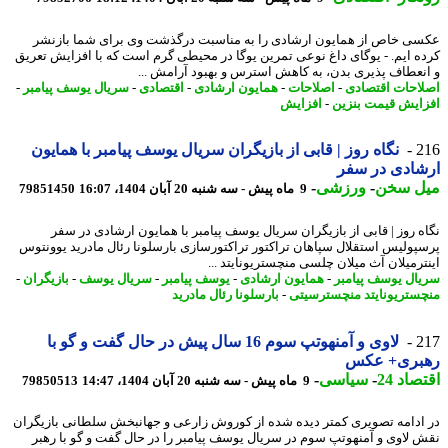
ی خاص از همایون ارشادی را به مناسبت درگذشت وی برای شما بازنشر
ه ایم. - یوگای داغ نوعی تمرین یوگا در محیطی گرم است که با افزایش تعریق
نعطاف پذیری بدن، به کاهش استرس و بهبود آرامش ...
احات اقتصادی
-
اصلاحات
-
همایون ارشادی
-
اقتصادی
-
سریال یوسف پیامبر
-
ایش قیمت بنزین
-
افزایش
2
نگاه روز | قابی از بازیگران سریال یوسف پیامبر با همایون
ادی در سفر
ل سخن
-
ورزشی
-
9 ماه پیش - سه شنبه 20 آبان 1404، 16:07
79851450
ه روز | قابی از بازیگران سریال یوسف پیامبر با همایون ارشادی در سفر
پولیس استقلال سپاهان تراکتور تراکتورسازی بارسلونا رئال مادرید یوونتوس
ترمیلان آث میلان چلسی منچستریونایتد ...
ال یوسف پیامبر
-
همایون ارشادی
-
یوسف پیامبر
-
سریال یوسف
-
بازیگران
-
ستریونایتد منچسترسیتی
-
بارسلونا رئال مادرید
2
لاوی و آمنهوتپ سوم 16 سال پیش در حال گفت و گو با
بری+ عکس
اد 24
-
سیاسی
-
9 ماه پیش - سه شنبه 20 آبان 1404، 14:47
79850513
ادامه تصویری کمتر دیده شده از کوروش زارعی و جهانبخش سلطانی بازیگران
 لاوی و آمنهوتپ سوم در سریال یوسف پیامبر را در حال گفت و گو با رهبر