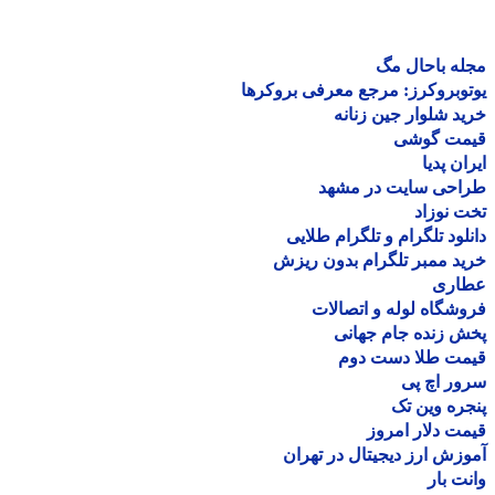
ه باحال مگ
وبروکرز: مرجع معرفی بروکرها
د شلوار جین زنانه
مت گوشی
ان پدیا
احی سایت در مشهد
 نوزاد
لود تلگرام و تلگرام طلایی
د ممبر تلگرام بدون ریزش
اری
شگاه لوله و اتصالات
 زنده جام جهانی
مت طلا دست دوم
ر اچ پی
ره وین تک
ت دلار امروز
زش ارز دیجیتال در تهران
ت بار