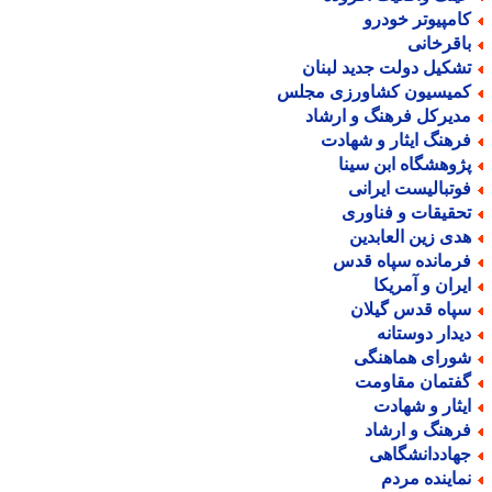
امپیوتر خودرو
اقرخانی
شکیل دولت جدید لبنان
میسیون کشاورزی مجلس
دیرکل فرهنگ و ارشاد
رهنگ ایثار و شهادت
ژوهشگاه ابن سینا
وتبالیست ایرانی
حقیقات و فناوری
دی زین العابدین
رمانده سپاه قدس
یران و آمریکا
پاه قدس گیلان
یدار دوستانه
ورای هماهنگی
فتمان مقاومت
یثار و شهادت
رهنگ و ارشاد
هاددانشگاهی
ماینده مردم