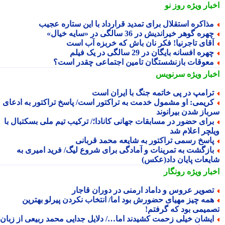
بار ویژه
روز نو
ذاکره استقلال برای تمدید قرارداد با این ستاره عجیب
هره گوهر خیراندیش در 36 سالگی در «سایه خیال»
قای تاجرنیا! فکر نان باش که خربزه آب است
هره افسانه بایگان در 29 سالگی در یک فیلم
عوقات بازنشستگان تامین اجتماعی چقدر است؟
بار ویژه
سرنویس
رامپ در پی خاتمه جنگ با ایران است
ریمی: او مشمول خدمت به تراکتور است/ پاسخ تراکتور به ادعای
باز شدن بیرانوند
رای حضور در مسابقات جهانی کانادا؛/ ترکیب تیم ملی بسکتبال با
لچر اعلام شد
اسخ رسمی تراکتور به شایعه محمد قربانی
ازگشت به تمرینات و آمادگی برای شروع لیگ/ فرید امیری به
یعات پایان داد(عکس)
بار ویژه
رونگار
صویر عروس و داماد ارمنی در دوران قاجار
مه چیز مهیای حضورش بود اما/ انتخاب نکردن پیرلو بهترین
میمی بود که گرفتم!
یشان خیلی زحمت کشیدند اما…/ دلایل جدایی محمد ربیعی از زبان