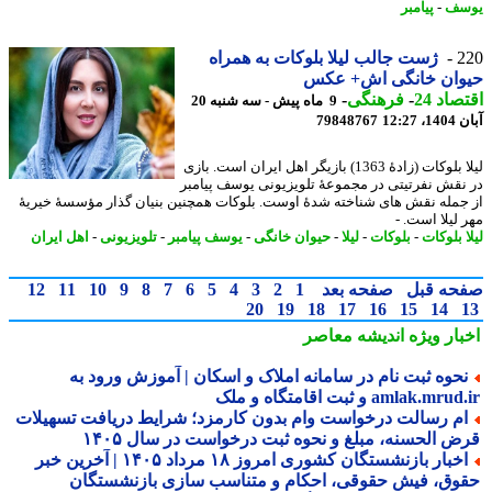
سف
-
پیامبر
2
ژست جالب لیلا بلوکات به همراه
وان خانگی اش+ عکس
اد 24
-
فرهنگی
-
9 ماه پیش - سه شنبه 20
12:27
79848767
لیلا بلوکات (زادهٔ 1363) بازیگر اهل ایران است. بازی
نقش نفرتیتی در مجموعهٔ تلویزیونی یوسف پیامبر
جمله نقش های شناخته شدهٔ اوست. بلوکات همچنین بنیان گذار مؤسسهٔ خیریهٔ
 لیلا است. -
 بلوکات
-
بلوکات
-
لیلا
-
حیوان خانگی
-
یوسف پیامبر
-
تلویزیونی
-
اهل ایران
حه قبل
صفحه بعد
1
2
3
4
5
6
7
8
9
10
11
12
20
19
18
17
16
15
14
بار ویژه
اندیشه معاصر
حوه ثبت نام در سامانه املاک و اسکان | آموزش ورود به
amlak.mr و ثبت اقامتگاه و ملک
م رسالت درخواست وام بدون کارمزد؛ شرایط دریافت تسهیلات
ض الحسنه، مبلغ و نحوه ثبت درخواست در سال ۱۴۰۵
اخبار بازنشستگان کشوری امروز ۱۸ مرداد ۱۴۰۵ | آخرین خبر
وق، فیش حقوقی، احکام و متناسب سازی بازنشستگان