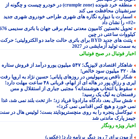
منطقه خرد شونده (crumple zone) در خودرو چیست و چگونه از
نشینان محافظت می کند
سمارت با دیواره نگاره های شهری طراحی خودروی شهری جدید
تحویل نخستین کامیون معدنی تمام برقی جهان با باتری سدیمی 676
لووات ساعتی در چین
پتنت های جدید BYD برای باتری حالت جامد دو الکترولیتی؛ حرکت
سمت تولید آزمایشی در 2027
بار فوتبال در صبح فوتبالی
شاهکار اقتصادی لایپزیگ؛ ۵۴۷ میلیون یورو درآمد از فروش ستاره
سود خالص!
کار ناقص پرسپولیس در روزهای پایانی؛ حسین نژاد به اروپا رفت،
ی و رزاق پور در هاله ای از ابهام، قربانی ۴۸ ساعت مهلت دارد!
قوط یا انتخاب هوشمندانه؟ مجتبی جباری از استقلال و مس
سنجان به لیگ یک رسید!
ش سال بعد، دادگاه مارادونا فریاد زد؛ «از تخت بلند نمی شد، غذا
ی خورد و هیچ کس اقدامی نمی کرد!»
یوکاسل پنجره را به روی منچستریونایتد بست؛ لوئیس هال در سنت
مز پارک ماندنی شد
بار ویژه
رونگار
مون برای 7 روز دیگر برنامه دارد! (عکس)