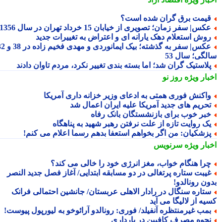
یمت برق گران شده است؟
کس| سفر زمان؛ تصویری از خیابان 15 خرداد تهران در سال 1356
وش استعلام دهک یارانه ای و اعتراض به تغییرات جدید
عکس| سفر به گذشته؛ بیک ایمانوردی و مهدی فخیم زاده در 38 و 32
لگی؛ سال 53
لاستیک گران شد؛ اما بسته بندی تغییر نکرد، مردم تاوان دادند
بار ویژه
روز نو
اکنش فوری همتی به ادعای وزیر خزانه داری آمریکا
حریم های جدید آمریکا علیه ایران اعمال شد
بر خوب برای بازنشستگان بانک رفاه
ک روایت تازه از علت نرفتن رهبر شهید به پناهگاه
زشکیان: من اگر بخواهم استعفا بدهم رسما اعلام می کنم!
بار ویژه
سرنویس
را هنگام خواب، مغز انرژی خود را خالی می کند؟
یبت ستاره پرتغالی در دو مسابقه ابتدایی/ آغاز فصل جدید النصر
ون رونالدو!
تاره سنگال در رادار الاهلی عربستان/ جانشین احتمالی فرانک
ه از لالیگا می آید
مب غیرمنتظره آنفیلد/ فوری: رونالدو آرائوخو به لیورپول پیوست!
حوه مصرف کافیین در بارداری