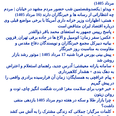
 1405)
یدئو | یکصدوشصتمین شب حضور مردم مشهد در خیابان | مردم
نتظاراتی از رسانه ها و خبرنگاران دارند (16 مرداد 1405)
متی: اظهارات وزیر خزانه داری آمریکا با برخی مواضع قبلی وی
اره اقتصاد ایران متناقض است
اسخ رییس جمهور به استعفای محمد باقر ذوالقدر
کس| سفر زمان؛ اتومبیل و الاغ ها در جاده برفی تهران_قزوین
یانیه دبیرکل مجمع خبرنگاران و نویسندگان دفاع مقدس و
ومت به مناسبت روز خبرنگار
پیش بینی بورس فردا شنبه 17 مرداد 1405 | موتور رشد بازار
شن شد
امانه یارانه معیشتی؛ آدرس جدید، راهنمای استعلام و اعتراض
دهک بندی + هشدار کلاهبرداری
یام عراقچی به همسایگان: زمان آن فرارسیده برادری واقعی را
پیش گیریم
بر خوب برای سلامت مغز؛ قدرت شگفت انگیز چای، توت و
ن زیتون
چرا بازار طلا و سکه در هفته دوم مرداد 1405 بازدهی منفی
شت؟
لمات مرگبار؛ جملاتی که زندگی مشترک را به آتش می کشد