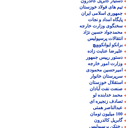
ستیار گابریل کالدرون
یم های فولاد خوزستان
مهوری اسلامی ایران
ایگاه امداد و نجات
خنگوی وزارت خارجه
حمدجواد حسین نژاد
نتقالات پرسپولیس
رانکو ایوانکوویچ
لیرضا عنایت زاده
ستور رییس جمهور
زارت امور خارجه
میرحسین محمودی
رپرستان خانوار
ستقلال خوزستان
نعت نفت آبادان
حمد خدابنده لو
صادف زنجیره ای
بدالناصر همتی
میلیون تومان
ابریل کالدرون
ختکن پرسپولیس