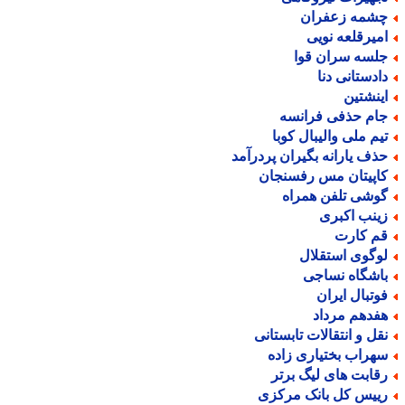
شمه زعفران
میرقلعه نویی
لسه سران قوا
ادستانی دنا
ینشتین
ام حذفی فرانسه
یم ملی والیبال کوبا
ذف یارانه بگیران پردرآمد
اپیتان مس رفسنجان
وشی تلفن همراه
ینب اکبری
م کارت
وگوی استقلال
اشگاه نساجی
وتبال ایران
فدهم مرداد
قل و انتقالات تابستانی
هراب بختیاری زاده
قابت های لیگ برتر
ییس کل بانک مرکزی