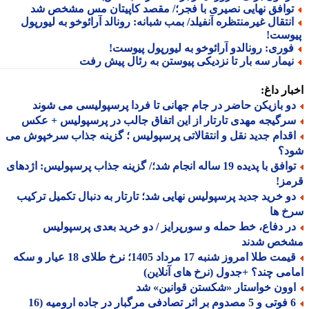
وافق نهایی نصیری با فجر؛/ مقصد کاپیتان مس مشخص شد
نتقال غیرمنتظره آنفیلد/ بمب شبانه: رونالد آرائوخو به لیورپول
وست!
وری: رونالدو آرائوخو به لیورپول پیوست!
یمار سه بار تا نزدیکی پیوستن به رئال پیش رفت
ار داغ:
و بازیکن حاضر در جام جهانی تا فردا پرسپولیسی می شوند
رگیجه مهدی تارتار از این اتفاق جالب در پرسپولیس + عکس
قدام جدید نقل و انتقالاتی پرسپولیس ؛ گزینه جذاب سرخپوش می
د؟
توافق با پدیده 19 ساله انجام شد؛/ گزینه جذاب پرسپولیس: اژدهای
مز!
و خرید جدید پرسپولیس نهایی شد؛ تارتار به دنبال تکمیل ترکیب
خ ها
ر دفاع، خط حمله و سورپرایز / دو خرید بعدی پرسپولیس
خص شدند
قیمت طلا امروز شنبه 17 مرداد 1405؛ نرخ طلای 18 عیار و سکه
می چند؟ +جدول (نرخ های آنلاین)
وون خواستار «شکستن قوانین» شد
6 فوتی و 5 مصدوم بر اثر تصادفی مرگبار در جاده ارومیه (16