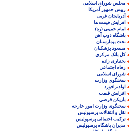
جلس شورای اسلامی
ییس جمهور آمریکا
ذربایجان غربی
فزایش قیمت ها
مام خمینی (ره)
اشگاه ذوب آهن
خت بیمارستان
سعود پزشکیان
ل بانک مرکزی
ختیاری زاده
فاه اجتماعی
ورای اسلامی
خنگوی وزارت
ولدترافورد
فزایش قیمت
ازیکن قرضی
خنگوی وزارت امور خارجه
قل و انتقالات پرسپولیس
رکیب احتمالی پرسپولیس
دیران باشگاه پرسپولیس