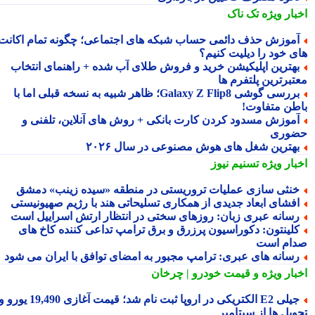
بار ویژه
تک ناک
موزش حذف دائمی حساب شبکه های اجتماعی؛ چگونه تمام اکانت
ی خود را دیلیت کنیم؟
هترین اپلیکیشن خرید و فروش طلای آب شده + راهنمای انتخاب
تبرترین پلتفرم ها
بررسی گوشی Galaxy Z Flip8؛ ظاهر شبیه به نسخه قبلی اما با
طن متفاوت!
موزش مسدود کردن کارت بانکی + روش های آنلاین، تلفنی و
وری
هترین شغل های هوش مصنوعی در سال ۲۰۲۶
بار ویژه
تسنیم نیوز
نثی سازی عملیات تروریستی در منطقه «سیده زینب» دمشق
فشای ابعاد جدیدی از همکاری تسلیحاتی هند با رژیم صهیونیستی
سانه عبری زبان: روزهای سختی در انتظار ارتش اسراییل است
لینتون: دکوراسیون پرزرق و برق ترامپ تداعی کننده کاخ های
ام است
سانه های عبری: ترامپ مجبور به امضای توافق با ایران می شود
بار ویژه
و قیمت خودرو | چرخان
جیلی E2 الکتریکی در اروپا ثبت نام شد؛ قیمت آغازی 19,490 یورو و
ویل ها از سپتامبر