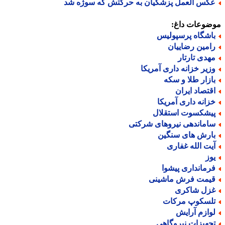
کس العمل پزشکیان به حرکتش که سوژه شد
ضوعات داغ:
اشگاه پرسپولیس
امین رضاییان
هدی تارتار
زیر خزانه داری آمریکا
ازار طلا و سکه
قتصاد ایران
زانه داری آمریکا
یشکسوت استقلال
اماندهی نیروهای شرکتی
ارش های سنگین
یت الله غفاری
وز
رمانداری پیشوا
یمت فرش ماشینی
زل شاکری
لسکوپ مرکات
وازم آرایش
جهیزات نیروگاهی