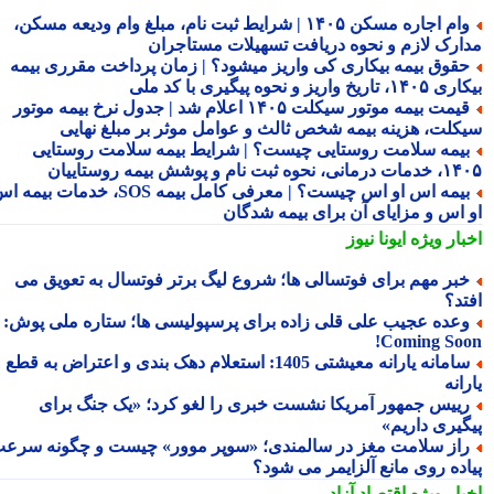
وام اجاره مسکن ۱۴۰۵ | شرایط ثبت نام، مبلغ وام ودیعه مسکن،
ارک لازم و نحوه دریافت تسهیلات مستاجران
قوق بیمه بیکاری کی واریز میشود؟ | زمان پرداخت مقرری بیمه
تاریخ واریز و نحوه پیگیری با کد ملی
قیمت بیمه موتور سیکلت ۱۴۰۵ اعلام شد | جدول نرخ بیمه موتور
کلت، هزینه بیمه شخص ثالث و عوامل موثر بر مبلغ نهایی
یمه سلامت روستایی چیست؟ | شرایط بیمه سلامت روستایی
نحوه ثبت نام و پوشش بیمه روستاییان
بیمه اس او اس چیست؟ | معرفی کامل بیمه SOS، خدمات بیمه اس
 اس و مزایای آن برای بیمه شدگان
بار ویژه
ایونا نیوز
بر مهم برای فوتسالی ها؛ شروع لیگ برتر فوتسال به تعویق می
تد؟
عده عجیب علی قلی زاده برای پرسپولیسی ها؛ ستاره ملی پوش:
Coming Soo
سامانه یارانه معیشتی 1405: استعلام دهک بندی و اعتراض به قطع
انه
ییس جمهور آمریکا نشست خبری را لغو کرد؛ «یک جنگ برای
گیری داریم»
از سلامت مغز در سالمندی؛ «سوپر موور» چیست و چگونه سرعت
اده روی مانع آلزایمر می شود؟
بار ویژه
اقتصاد آزاد