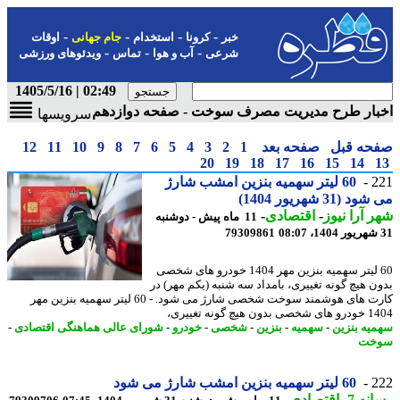
-
-
-
-
خبر
کرونا
استخدام
جام جهانی
اوقات
-
-
-
شرعی
آب و هوا
تماس
ویدئوهای ورزشی
02:49 | 1405/5/16
بار طرح مدیریت مصرف سوخت - صفحه دوازدهم
سرویسها
حه قبل
صفحه بعد
1
2
3
4
5
6
7
8
9
10
11
12
20
19
18
17
16
15
14
2
60 لیتر سهمیه بنزین امشب شارژ
 (31 شهریور 1404)
 آرا نیوز
-
اقتصادی
-
11 ماه پیش - دوشنبه
79309861
60 لیتر سهمیه بنزین مهر 1404 خودرو های شخصی
ن هیچ گونه تغییری، بامداد سه شنبه (یکم مهر) در
کارت های هوشمند سوخت شخصی شارژ می شود. - 60 لیتر سهمیه بنزین مهر
 هیچ گونه تغییری،
یه بنزین
-
سهمیه
-
بنزین
-
شخصی
-
خودرو
-
شورای عالی هماهنگی اقتصادی
-
خت
2
60 لیتر سهمیه بنزین امشب شارژ می شود
نه 7
-
اقتصادی
-