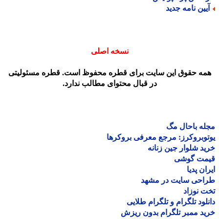
یین نامه جدید
نسخه اصلی
مه حقوق این سایت برای قطره محفوظ است. قطره مسئولیتی
در قبال محتوای مطالب ندارد.
ه باحال مگ
وبروکرز: مرجع معرفی بروکرها
د شلوار جین زنانه
مت گوشی
ان پدیا
احی سایت در مشهد
 نوزاد
لود تلگرام و تلگرام طلایی
د ممبر تلگرام بدون ریزش