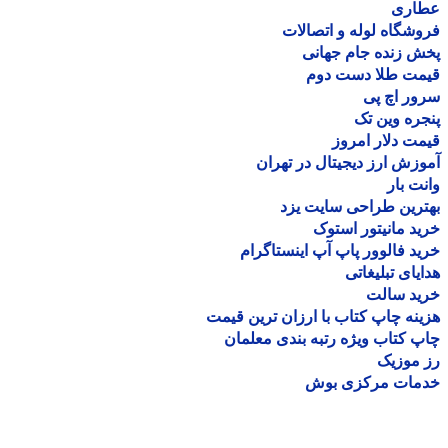
اری
شگاه لوله و اتصالات
 زنده جام جهانی
مت طلا دست دوم
ر اچ پی
ره وین تک
ت دلار امروز
زش ارز دیجیتال در تهران
ت بار
رین طراحی سایت یزد
د مانیتور استوک
د فالوور پاپ آپ اینستاگرام
یای تبلیغاتی
ید سالت
نه چاپ کتاب با ارزان ترین قیمت
 کتاب ویژه رتبه بندی معلمان
موزیک
مات مرکزی بوش